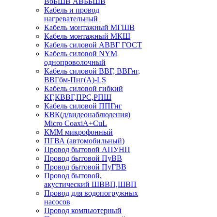
ВбБШВ АВББШВ
Кабель и провод
нагревательный
Кабель монтажный МГШВ
Кабель монтажный МКШ
Кабель силовой АВВГ ГОСТ
Кабель силовой NYM
однопроволочный
Кабель силовой ВВГ, ВВГнг,
ВВГбм-Пнг(А)-LS
Кабель силовой гибкий
КГ,КВВГ,ПРС,РПШ
Кабель силовой ППГнг
КВК(д/видеонаблюдения)
Micro CoaxiA+CuL
КММ микрофонный
ПГВА (автомобильный)
Провод бытовой АПУНП
Провод бытовой ПуВВ
Провод бытовой ПуГВВ
Провод бытовой,
акустический ШВВП,ШВП
Провод для водопогружных
насосов
Провод компьютерный