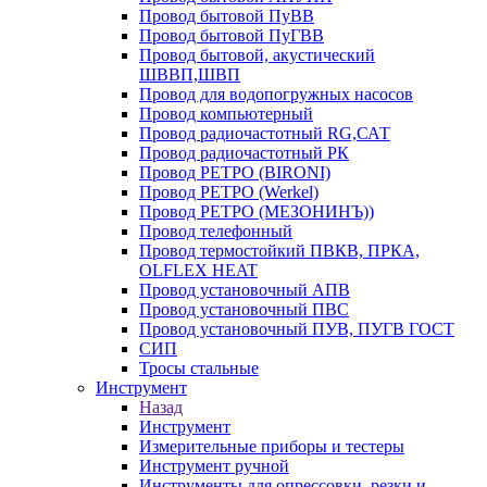
Провод бытовой ПуВВ
Провод бытовой ПуГВВ
Провод бытовой, акустический
ШВВП,ШВП
Провод для водопогружных насосов
Провод компьютерный
Провод радиочастотный RG,САТ
Провод радиочастотный РК
Провод РЕТРО (BIRONI)
Провод РЕТРО (Werkel)
Провод РЕТРО (МЕЗОНИНЪ))
Провод телефонный
Провод термостойкий ПВКВ, ПРКА,
OLFLEX HEAT
Провод установочный АПВ
Провод установочный ПВС
Провод установочный ПУВ, ПУГВ ГОСТ
СИП
Тросы стальные
Инструмент
Назад
Инструмент
Измерительные приборы и тестеры
Инструмент ручной
Инструменты для опрессовки, резки и