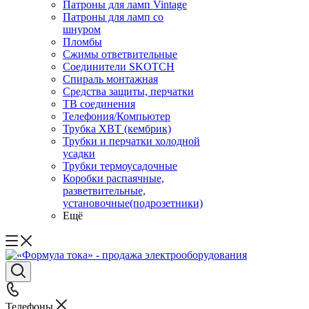
Патроны для ламп Vintage
Патроны для ламп со
шнуром
Пломбы
Сжимы ответвительные
Соединители SKOTCH
Спираль монтажная
Средства защиты, перчатки
ТВ соединения
Телефония/Компьютер
Трубка ХВТ (кембрик)
Трубки и перчатки холодной
усадки
Трубки термоусадочные
Коробки распаячные,
разветвительные,
установочные(подрозетники)
Ещё
Телефоны