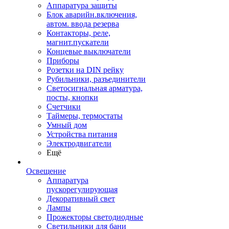
Аппаратура защиты
Блок аварийн.включения,
автом. ввода резерва
Контакторы, реле,
магнит.пускатели
Концевые выключатели
Приборы
Розетки на DIN рейку
Рубильники, разъединители
Светосигнальная арматура,
посты, кнопки
Счетчики
Таймеры, термостаты
Умный дом
Устройства питания
Электродвигатели
Ещё
Освещение
Аппаратура
пускорегулирующая
Декоративный свет
Лампы
Прожекторы светодиодные
Светильники для бани