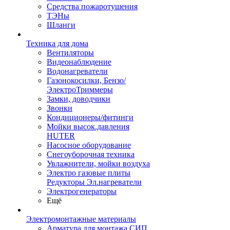
Средства пожаротушения
ТЭНы
Шланги
Техника для дома
Вентиляторы
Видеонаблюдение
Водонагреватели
Газонокосилки, Бензо/
ЭлектроТриммеры
Замки, доводчики
Звонки
Кондиционеры/фитинги
Мойки высок.давления
HUTER
Насосное оборудование
Снегоуборочная техника
Увлажнители, мойки воздуха
Электро газовые плиты
Редукторы Эл.нагреватели
Электрогенераторы
Ещё
Электромонтажные материалы
Арматура для монтажа СИП