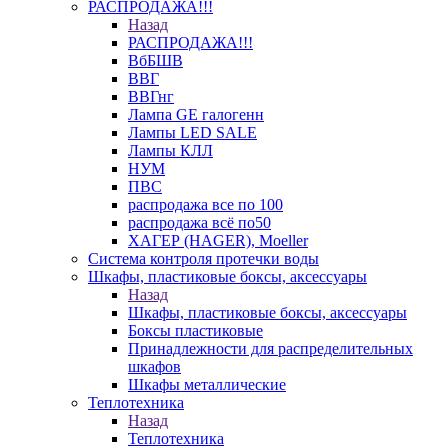
РАСПРОДАЖА!!!
Назад
РАСПРОДАЖА!!!
ВбБШВ
ВВГ
ВВГнг
Лампа GE галогенн
Лампы LED SALE
Лампы КЛЛ
НУМ
ПВС
распродажа все по 100
распродажа всё по50
ХАГЕР (HAGER), Moeller
Система контроля протечки воды
Шкафы, пластиковые боксы, аксессуары
Назад
Шкафы, пластиковые боксы, аксессуары
Боксы пластиковые
Принадлежности для распределительных
шкафов
Шкафы металлические
Теплотехника
Назад
Теплотехника