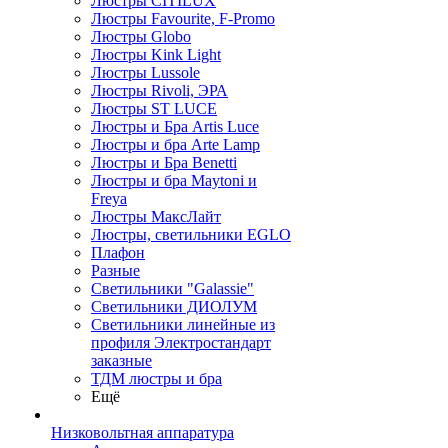
Люстры CITILUX
Люстры Favourite, F-Promo
Люстры Globo
Люстры Kink Light
Люстры Lussole
Люстры Rivoli, ЭРА
Люстры ST LUCE
Люстры и Бра Artis Luce
Люстры и бра Arte Lamp
Люстры и Бра Benetti
Люстры и бра Maytoni и
Freya
Люстры МаксЛайт
Люстры, светильники EGLO
Плафон
Разные
Светильники "Galassie"
Светильники ДИОЛУМ
Светильники линейные из
профиля Электростандарт
заказные
ТДМ люстры и бра
Ещё
Низковольтная аппаратура