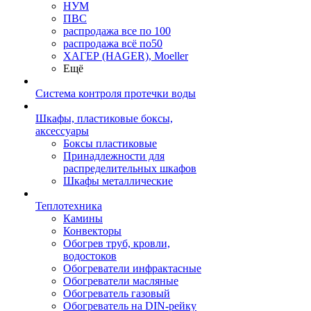
НУМ
ПВС
распродажа все по 100
распродажа всё по50
ХАГЕР (HAGER), Moeller
Ещё
Система контроля протечки воды
Шкафы, пластиковые боксы,
аксессуары
Боксы пластиковые
Принадлежности для
распределительных шкафов
Шкафы металлические
Теплотехника
Камины
Конвекторы
Обогрев труб, кровли,
водостоков
Обогреватели инфрактасные
Обогреватели масляные
Обогреватель газовый
Обогреватель на DIN-рейку