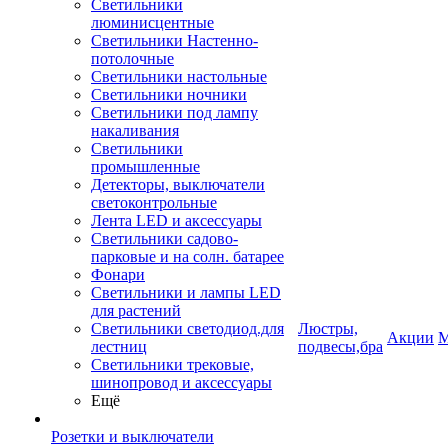
Светильники
люминисцентные
Светильники Настенно-
потолочные
Светильники настольные
Светильники ночники
Светильники под лампу
накаливания
Светильники
промышленные
Детекторы, выключатели
светоконтрольные
Лента LED и аксессуары
Светильники садово-
парковые и на солн. батарее
Фонари
Светильники и лампы LED
для растений
Светильники светодиод.для
Люстры,
Акции
М
лестниц
подвесы,бра
Светильники трековые,
шинопровод и аксессуары
Ещё
Розетки и выключатели