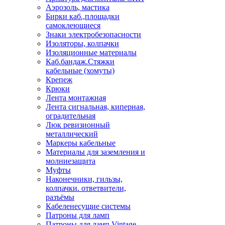
Аэрозоль, мастика
Бирки каб.,площадки
самоклеющиеся
Знаки электробезопасности
Изоляторы, колпачки
Изоляционные материалы
Каб.бандаж.Стяжки
кабельные (хомуты)
Крепеж
Крюки
Лента монтажная
Лента сигнальная, киперная,
оградительная
Люк ревизионный
металлический
Маркеры кабельные
Материалы для заземления и
молниезащита
Муфты
Наконечники, гильзы,
колпачки. ответвители,
разъёмы
Кабеленесущие системы
Патроны для ламп
Патроны для ламп Vintage