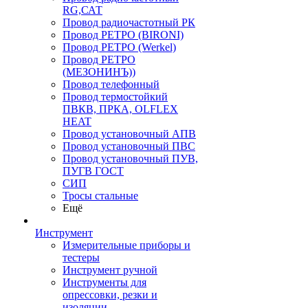
RG,САТ
Провод радиочастотный РК
Провод РЕТРО (BIRONI)
Провод РЕТРО (Werkel)
Провод РЕТРО
(МЕЗОНИНЪ))
Провод телефонный
Провод термостойкий
ПВКВ, ПРКА, OLFLEX
HEAT
Провод установочный АПВ
Провод установочный ПВС
Провод установочный ПУВ,
ПУГВ ГОСТ
СИП
Тросы стальные
Ещё
Инструмент
Измерительные приборы и
тестеры
Инструмент ручной
Инструменты для
опрессовки, резки и
изоляции