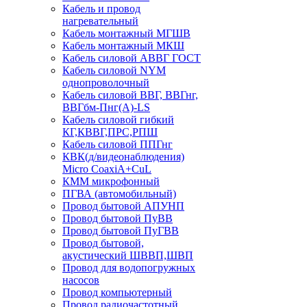
Кабель и провод
нагревательный
Кабель монтажный МГШВ
Кабель монтажный МКШ
Кабель силовой АВВГ ГОСТ
Кабель силовой NYM
однопроволочный
Кабель силовой ВВГ, ВВГнг,
ВВГбм-Пнг(А)-LS
Кабель силовой гибкий
КГ,КВВГ,ПРС,РПШ
Кабель силовой ППГнг
КВК(д/видеонаблюдения)
Micro CoaxiA+CuL
КММ микрофонный
ПГВА (автомобильный)
Провод бытовой АПУНП
Провод бытовой ПуВВ
Провод бытовой ПуГВВ
Провод бытовой,
акустический ШВВП,ШВП
Провод для водопогружных
насосов
Провод компьютерный
Провод радиочастотный