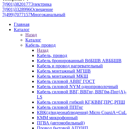
7(901)3820177
Электрика
7(901)3328996
Освещение
7(499)7077157
Многоканальный
Главная
Каталог
Назад
Каталог
Кабель, провод
Назад
Кабель, провод
Кабель бронированный ВбБШВ АВББШВ
Кабель и провод нагревательный
Кабель монтажный МГШВ
Кабель монтажный МКШ
Кабель силовой АВВГ ГОСТ
Кабель силовой NYM однопроволочный
Кабель силовой ВВГ, ВВГнг, ВВГбм-Пнг(А)-
LS
Кабель силовой гибкий КГ,КВВГ,ПРС,РПШ
Кабель силовой ППГнг
КВК(д/видеонаблюдения) Micro CoaxiA+CuL
КММ микрофонный
ПГВА (автомобильный)
Провод бытовой АПУНП