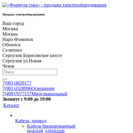
Продажа электрооборудования
Ваш город
Москва
Москва
Наро-Фоминск
Обнинск
Селятино
Серпухов Борисовское шоссе
Серпухов ул.Новая
Чехов
7(901)3820177
7(901)3328996
Освещение
7(499)7077157
Многоканальный
Звоните с 9:00 до 19:00
Каталог
Кабель, провод
Кабель бронированный
ВбБШВ АВББШВ