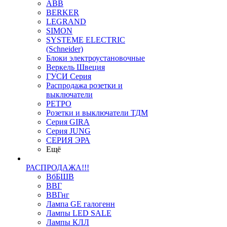
ABB
BERKER
LEGRAND
SIMON
SYSTEME ELECTRIC
(Schneider)
Блоки электроустановочные
Веркель Швеция
ГУСИ Серия
Распродажа розетки и
выключатели
РЕТРО
Розетки и выключатели ТДМ
Серия GIRA
Серия JUNG
СЕРИЯ ЭРА
Ещё
РАСПРОДАЖА!!!
ВбБШВ
ВВГ
ВВГнг
Лампа GE галогенн
Лампы LED SALE
Лампы КЛЛ