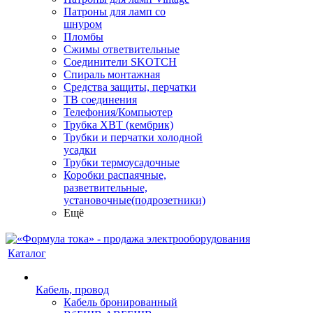
Патроны для ламп со
шнуром
Пломбы
Сжимы ответвительные
Соединители SKOTCH
Спираль монтажная
Средства защиты, перчатки
ТВ соединения
Телефония/Компьютер
Трубка ХВТ (кембрик)
Трубки и перчатки холодной
усадки
Трубки термоусадочные
Коробки распаячные,
разветвительные,
установочные(подрозетники)
Ещё
Каталог
Кабель, провод
Кабель бронированный