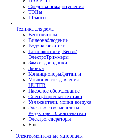
ПАКЕТЫ
Средства пожаротушения
ТЭНы
Шланги
Техника для дома
Вентиляторы
Видеонаблюдение
Водонагреватели
Газонокосилки, Бензо/
ЭлектроТриммеры
Замки, доводчики
Звонки
Кондиционеры/фитинги
Мойки высок.давления
HUTER
Насосное оборудование
Снегоуборочная техника
Увлажнители, мойки воздуха
Электро газовые плиты
Редукторы Эл.нагреватели
Электрогенераторы
Ещё
Электромонтажные материалы