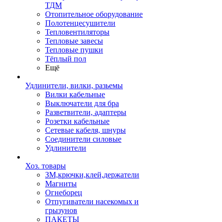
ТДМ
Отопительное оборудование
Полотенцесушители
Тепловентиляторы
Тепловые завесы
Тепловые пушки
Тёплый пол
Ещё
Удлинители, вилки, разьемы
Вилки кабельные
Выключатели для бра
Разветвители, адаптеры
Розетки кабельные
Сетевые кабеля, шнуры
Соединители силовые
Удлинители
Хоз. товары
ЗМ,крючки,клей,держатели
Магниты
Огнеборец
Отпугиватели насекомых и
грызунов
ПАКЕТЫ