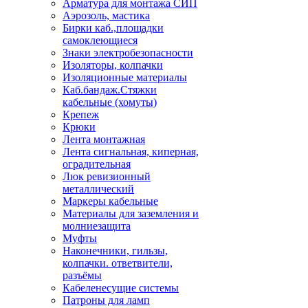
Арматура для монтажа СИП
Аэрозоль, мастика
Бирки каб.,площадки
самоклеющиеся
Знаки электробезопасности
Изоляторы, колпачки
Изоляционные материалы
Каб.бандаж.Стяжки
кабельные (хомуты)
Крепеж
Крюки
Лента монтажная
Лента сигнальная, киперная,
оградительная
Люк ревизионный
металлический
Маркеры кабельные
Материалы для заземления и
молниезащита
Муфты
Наконечники, гильзы,
колпачки. ответвители,
разъёмы
Кабеленесущие системы
Патроны для ламп