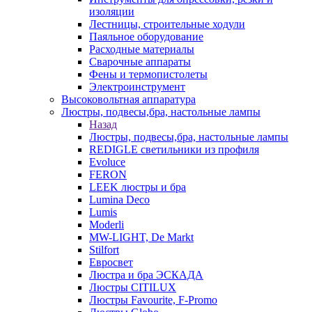
изоляции
Лестницы, строительные ходули
Паяльное оборудование
Расходные материалы
Сварочные аппараты
Фены и термопистолеты
Электроинструмент
Высоковольтная аппаратура
Люстры, подвесы,бра, настольные лампы
Назад
Люстры, подвесы,бра, настольные лампы
REDIGLE светильники из профиля
Evoluce
FERON
LEEK люстры и бра
Lumina Deco
Lumis
Moderli
MW-LIGHT, De Markt
Stilfort
Евросвет
Люстра и бра ЭСКАДА
Люстры CITILUX
Люстры Favourite, F-Promo