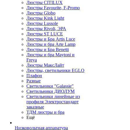
Люстры CITILUX
Люстры Favourite, F-Promo
Люстры Globo
Люстры Kink Light
Люстры Lussole
Люстры Rivoli, ЭРА
Люстры ST LUCE
Люстры и Бра Artis Luce
Люстры и бра Arte Lamp
Люстры и Бра Benetti
Люстры и бра Maytoni и
Freya
Люстры МаксЛайт
Люстры, светильники EGLO
Плафон
Разные
Светильники "Galassie"
Светильники ДИОЛУМ
Светильники линейные из
профиля Электростандарт
заказные
ТДМ люстры и бра
Ещё
Низковольтная аппаратура