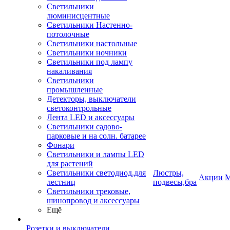
Светильники
люминисцентные
Светильники Настенно-
потолочные
Светильники настольные
Светильники ночники
Светильники под лампу
накаливания
Светильники
промышленные
Детекторы, выключатели
светоконтрольные
Лента LED и аксессуары
Светильники садово-
парковые и на солн. батарее
Фонари
Светильники и лампы LED
для растений
Светильники светодиод.для
Люстры,
Акции
М
лестниц
подвесы,бра
Светильники трековые,
шинопровод и аксессуары
Ещё
Розетки и выключатели