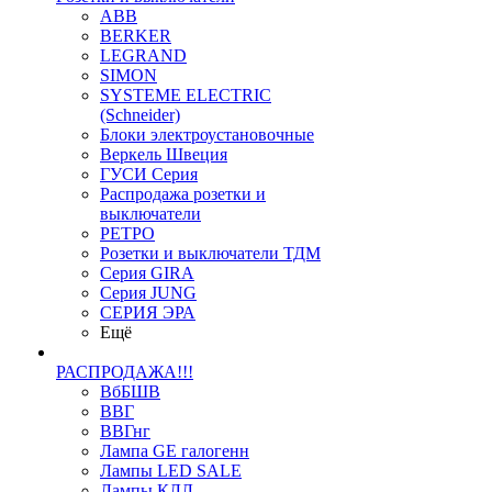
ABB
BERKER
LEGRAND
SIMON
SYSTEME ELECTRIC
(Schneider)
Блоки электроустановочные
Веркель Швеция
ГУСИ Серия
Распродажа розетки и
выключатели
РЕТРО
Розетки и выключатели ТДМ
Серия GIRA
Серия JUNG
СЕРИЯ ЭРА
Ещё
РАСПРОДАЖА!!!
ВбБШВ
ВВГ
ВВГнг
Лампа GE галогенн
Лампы LED SALE
Лампы КЛЛ