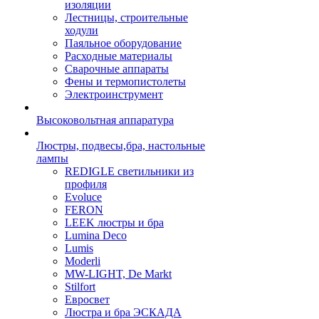
изоляции
Лестницы, строительные
ходули
Паяльное оборудование
Расходные материалы
Сварочные аппараты
Фены и термопистолеты
Электроинструмент
Высоковольтная аппаратура
Люстры, подвесы,бра, настольные
лампы
REDIGLE светильники из
профиля
Evoluce
FERON
LEEK люстры и бра
Lumina Deco
Lumis
Moderli
MW-LIGHT, De Markt
Stilfort
Евросвет
Люстра и бра ЭСКАДА