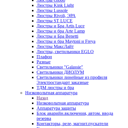
Люстры Globo
Люстры Kink Light
Люстры Lussole
Люстры Rivoli, ЭРА
Люстры ST LUCE
Люстры и Бра Artis Luce
Люстры и бра Arte Lamp
Люстры и Бра Benetti
Люстры и бра Maytoni и Freya
Люстры МаксЛайт
Люстры, светильники EGLO
Плафон
Разные
Светильники "Galassie"
Светильники ДИОЛУМ
Светильники линейные из профиля
Электростандарт заказные
ТДМ люстры и бра
Низковольтная аппаратура
Назад
Низковольтная аппаратура
Аппаратура защиты
Блок аварийн.включения, автом. ввода
резерва
Контакторы, реле, магнит.пускатели