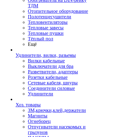
Обогреватель на DIN-рейку
ТДМ
Отопительное оборудование
Полотенцесушители
Тепловентиляторы
Тепловые завесы
Тепловые пушки
Тёплый пол
Ещё
Удлинители, вилки, разьемы
Вилки кабельные
Выключатели для бра
Разветвители, адаптеры
Розетки кабельные
Сетевые кабеля, шнуры
Соединители силовые
Удлинители
Хоз. товары
ЗМ,крючки,клей,держатели
Магниты
Огнеборец
Отпугиватели насекомых и
грызунов