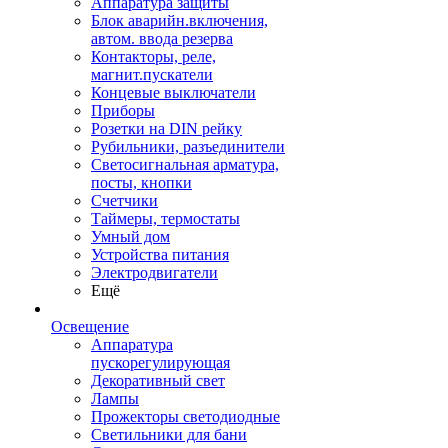
Аппаратура защиты
Блок аварийн.включения,
автом. ввода резерва
Контакторы, реле,
магнит.пускатели
Концевые выключатели
Приборы
Розетки на DIN рейку
Рубильники, разъединители
Светосигнальная арматура,
посты, кнопки
Счетчики
Таймеры, термостаты
Умный дом
Устройства питания
Электродвигатели
Ещё
Освещение
Аппаратура
пускорегулирующая
Декоративный свет
Лампы
Прожекторы светодиодные
Светильники для бани