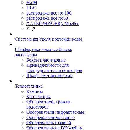
НУМ
ПВС
распродажа все по 100
распродажа всё по50
ХАГЕР (HAGER), Moeller
Ещё
Система контроля протечки воды
Шкафы, пластиковые боксы,
аксессуары
Боксы пластиковые
Принадлежности для
распределительных шкафов
Шкафы металлические
Теплотехника
Камины
Конвекторы
Обогрев труб, кровли,
водостоков
Обогреватели инфрактасные
Обогреватели масляные
Обогреватель газовый
Обогреватель на DIN-рейку