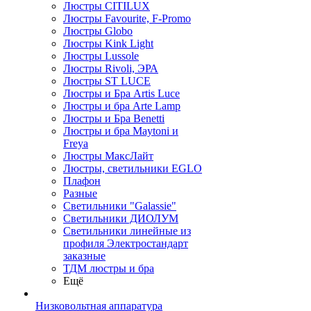
Люстры CITILUX
Люстры Favourite, F-Promo
Люстры Globo
Люстры Kink Light
Люстры Lussole
Люстры Rivoli, ЭРА
Люстры ST LUCE
Люстры и Бра Artis Luce
Люстры и бра Arte Lamp
Люстры и Бра Benetti
Люстры и бра Maytoni и
Freya
Люстры МаксЛайт
Люстры, светильники EGLO
Плафон
Разные
Светильники "Galassie"
Светильники ДИОЛУМ
Светильники линейные из
профиля Электростандарт
заказные
ТДМ люстры и бра
Ещё
Низковольтная аппаратура