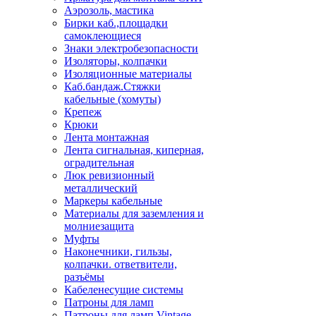
Аэрозоль, мастика
Бирки каб.,площадки
самоклеющиеся
Знаки электробезопасности
Изоляторы, колпачки
Изоляционные материалы
Каб.бандаж.Стяжки
кабельные (хомуты)
Крепеж
Крюки
Лента монтажная
Лента сигнальная, киперная,
оградительная
Люк ревизионный
металлический
Маркеры кабельные
Материалы для заземления и
молниезащита
Муфты
Наконечники, гильзы,
колпачки. ответвители,
разъёмы
Кабеленесущие системы
Патроны для ламп
Патроны для ламп Vintage