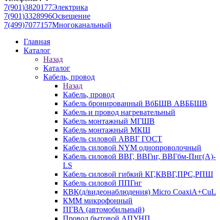
7(901)3820177
Электрика
7(901)3328996
Освещение
7(499)7077157
Многоканальный
Главная
Каталог
Назад
Каталог
Кабель, провод
Назад
Кабель, провод
Кабель бронированный ВбБШВ АВББШВ
Кабель и провод нагревательный
Кабель монтажный МГШВ
Кабель монтажный МКШ
Кабель силовой АВВГ ГОСТ
Кабель силовой NYM однопроволочный
Кабель силовой ВВГ, ВВГнг, ВВГбм-Пнг(А)-
LS
Кабель силовой гибкий КГ,КВВГ,ПРС,РПШ
Кабель силовой ППГнг
КВК(д/видеонаблюдения) Micro CoaxiA+CuL
КММ микрофонный
ПГВА (автомобильный)
Провод бытовой АПУНП