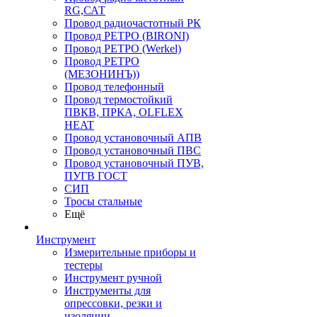
RG,САТ
Провод радиочастотный РК
Провод РЕТРО (BIRONI)
Провод РЕТРО (Werkel)
Провод РЕТРО
(МЕЗОНИНЪ))
Провод телефонный
Провод термостойкий
ПВКВ, ПРКА, OLFLEX
HEAT
Провод установочный АПВ
Провод установочный ПВС
Провод установочный ПУВ,
ПУГВ ГОСТ
СИП
Тросы стальные
Ещё
Инструмент
Измерительные приборы и
тестеры
Инструмент ручной
Инструменты для
опрессовки, резки и
изоляции