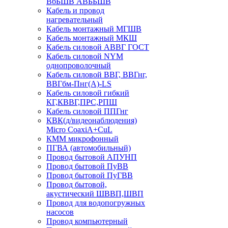
ВбБШВ АВББШВ
Кабель и провод
нагревательный
Кабель монтажный МГШВ
Кабель монтажный МКШ
Кабель силовой АВВГ ГОСТ
Кабель силовой NYM
однопроволочный
Кабель силовой ВВГ, ВВГнг,
ВВГбм-Пнг(А)-LS
Кабель силовой гибкий
КГ,КВВГ,ПРС,РПШ
Кабель силовой ППГнг
КВК(д/видеонаблюдения)
Micro CoaxiA+CuL
КММ микрофонный
ПГВА (автомобильный)
Провод бытовой АПУНП
Провод бытовой ПуВВ
Провод бытовой ПуГВВ
Провод бытовой,
акустический ШВВП,ШВП
Провод для водопогружных
насосов
Провод компьютерный