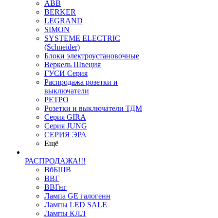
ABB
BERKER
LEGRAND
SIMON
SYSTEME ELECTRIC
(Schneider)
Блоки электроустановочные
Веркель Швеция
ГУСИ Серия
Распродажа розетки и
выключатели
РЕТРО
Розетки и выключатели ТДМ
Серия GIRA
Серия JUNG
СЕРИЯ ЭРА
Ещё
РАСПРОДАЖА!!!
ВбБШВ
ВВГ
ВВГнг
Лампа GE галогенн
Лампы LED SALE
Лампы КЛЛ