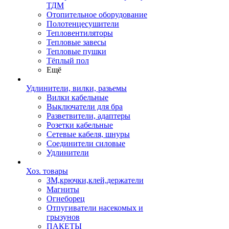
ТДМ
Отопительное оборудование
Полотенцесушители
Тепловентиляторы
Тепловые завесы
Тепловые пушки
Тёплый пол
Ещё
Удлинители, вилки, разьемы
Вилки кабельные
Выключатели для бра
Разветвители, адаптеры
Розетки кабельные
Сетевые кабеля, шнуры
Соединители силовые
Удлинители
Хоз. товары
ЗМ,крючки,клей,держатели
Магниты
Огнеборец
Отпугиватели насекомых и
грызунов
ПАКЕТЫ