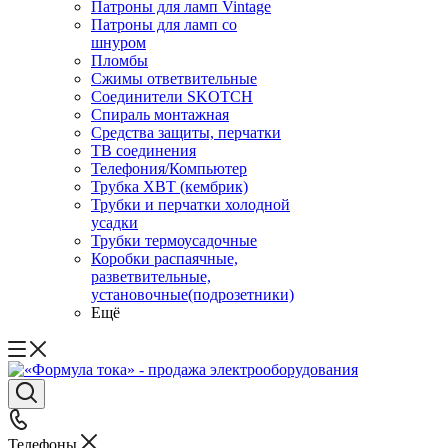
Патроны для ламп Vintage
Патроны для ламп со
шнуром
Пломбы
Сжимы ответвительные
Соединители SKOTCH
Спираль монтажная
Средства защиты, перчатки
ТВ соединения
Телефония/Компьютер
Трубка ХВТ (кембрик)
Трубки и перчатки холодной
усадки
Трубки термоусадочные
Коробки распаячные,
разветвительные,
установочные(подрозетники)
Ещё
Телефоны