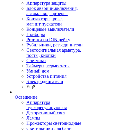
Аппаратура защиты
Блок аварийн.включения,
автом. ввода резерва
Контакторы, реле,
магнит.пускатели
Концевые выключатели
Приборы
Розетки на DIN рейку
Рубильники, разъединители
Светосигнальная арматура,
посты, кнопки
Счетчики
Таймеры, термостаты
Умный дом
Устройства питания
Электродвигатели
Ещё
Освещение
Аппаратура
пускорегулирующая
Декоративный свет
Лампы
Прожекторы светодиодные
Светильники для бани