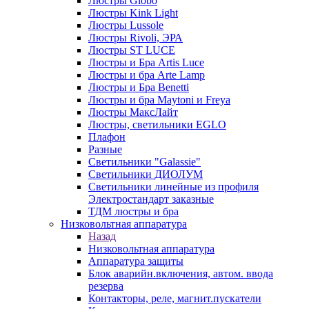
Люстры Globo
Люстры Kink Light
Люстры Lussole
Люстры Rivoli, ЭРА
Люстры ST LUCE
Люстры и Бра Artis Luce
Люстры и бра Arte Lamp
Люстры и Бра Benetti
Люстры и бра Maytoni и Freya
Люстры МаксЛайт
Люстры, светильники EGLO
Плафон
Разные
Светильники "Galassie"
Светильники ДИОЛУМ
Светильники линейные из профиля
Электростандарт заказные
ТДМ люстры и бра
Низковольтная аппаратура
Назад
Низковольтная аппаратура
Аппаратура защиты
Блок аварийн.включения, автом. ввода
резерва
Контакторы, реле, магнит.пускатели