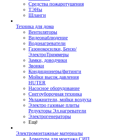
Средства пожаротушения
ТЭНы
Шланги
Техника для дома
Вентиляторы
Видеонаблюдение
Водонагреватели
Газонокосилки, Бензо/
ЭлектроТриммеры
Замки, доводчики
Звонки
Кондиционеры/фитинги
Мойки высок.давления
HUTER
Насосное оборудование
Снегоуборочная техника
Увлажнители, мойки воздуха
Электро газовые плиты
Редукторы Эл.нагреватели
Электрогенераторы
Ещё
Электромонтажные материалы
Арматура для монтажа СИП