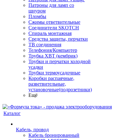
Патроны для ламп со
шнуром
Пломбы
Сжимы ответвительные
Соединители SKOTCH
Спираль монтажная
Средства защиты, перчатки
ТВ соединения
Телефония/Компьютер
Трубка ХВТ (кембрик)
Трубки и перчатки холодной
усадки
Трубки термоусадочные
Коробки распаячные,
разветвительные,
установочные(подрозетники)
Ещё
Каталог
Кабель, провод
Кабель бронированный