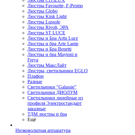
Люстры CITILUX
Люстры Favourite, F-Promo
Люстры Globo
Люстры Kink Light
Люстры Lussole
Люстры Rivoli, ЭРА
Люстры ST LUCE
Люстры и Бра Artis Luce
Люстры и бра Arte Lamp
Люстры и Бра Benetti
Люстры и бра Maytoni и
Freya
Люстры МаксЛайт
Люстры, светильники EGLO
Плафон
Разные
Светильники "Galassie"
Светильники ДИОЛУМ
Светильники линейные из
профиля Электростандарт
заказные
ТДМ люстры и бра
Ещё
Низковольтная аппаратура