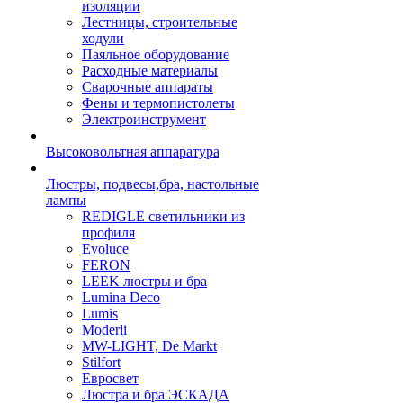
изоляции
Лестницы, строительные
ходули
Паяльное оборудование
Расходные материалы
Сварочные аппараты
Фены и термопистолеты
Электроинструмент
Высоковольтная аппаратура
Люстры, подвесы,бра, настольные
лампы
REDIGLE светильники из
профиля
Evoluce
FERON
LEEK люстры и бра
Lumina Deco
Lumis
Moderli
MW-LIGHT, De Markt
Stilfort
Евросвет
Люстра и бра ЭСКАДА