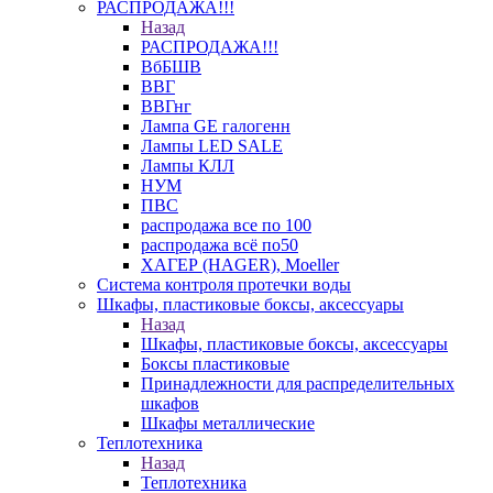
РАСПРОДАЖА!!!
Назад
РАСПРОДАЖА!!!
ВбБШВ
ВВГ
ВВГнг
Лампа GE галогенн
Лампы LED SALE
Лампы КЛЛ
НУМ
ПВС
распродажа все по 100
распродажа всё по50
ХАГЕР (HAGER), Moeller
Система контроля протечки воды
Шкафы, пластиковые боксы, аксессуары
Назад
Шкафы, пластиковые боксы, аксессуары
Боксы пластиковые
Принадлежности для распределительных
шкафов
Шкафы металлические
Теплотехника
Назад
Теплотехника