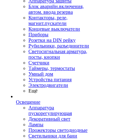
Аппаратура защиты
Блок аварийн.включения,
автом. ввода резерва
Контакторы, реле,
магнит.пускатели
Концевые выключатели
Приборы
Розетки на DIN рейку
Рубильники, разъединители
Светосигнальная арматура,
посты, кнопки
Счетчики
Таймеры, термостаты
Умный дом
Устройства питания
Электродвигатели
Ещё
Освещение
Аппаратура
пускорегулирующая
Декоративный свет
Лампы
Прожекторы светодиодные
Светильники для бани