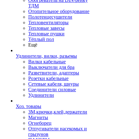
Обогреватель на DIN-рейку
ТДМ
Отопительное оборудование
Полотенцесушители
Тепловентиляторы
Тепловые завесы
Тепловые пушки
Тёплый пол
Ещё
Удлинители, вилки, разьемы
Вилки кабельные
Выключатели для бра
Разветвители, адаптеры
Розетки кабельные
Сетевые кабеля, шнуры
Соединители силовые
Удлинители
Хоз. товары
ЗМ,крючки,клей,держатели
Магниты
Огнеборец
Отпугиватели насекомых и
грызунов