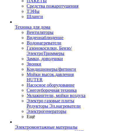
ПАКЕТЫ
Средства пожаротушения
ТЭНы
Шланги
Техника для дома
Вентиляторы
Видеонаблюдение
Водонагреватели
Газонокосилки, Бензо/
ЭлектроТриммеры
Замки, доводчики
Звонки
Кондиционеры/фитинги
Мойки высок.давления
HUTER
Насосное оборудование
Снегоуборочная техника
Увлажнители, мойки воздуха
Электро газовые плиты
Редукторы Эл.нагреватели
Электрогенераторы
Ещё
Электромонтажные материалы