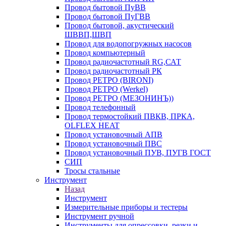
Провод бытовой ПуВВ
Провод бытовой ПуГВВ
Провод бытовой, акустический
ШВВП,ШВП
Провод для водопогружных насосов
Провод компьютерный
Провод радиочастотный RG,САТ
Провод радиочастотный РК
Провод РЕТРО (BIRONI)
Провод РЕТРО (Werkel)
Провод РЕТРО (МЕЗОНИНЪ))
Провод телефонный
Провод термостойкий ПВКВ, ПРКА,
OLFLEX HEAT
Провод установочный АПВ
Провод установочный ПВС
Провод установочный ПУВ, ПУГВ ГОСТ
СИП
Тросы стальные
Инструмент
Назад
Инструмент
Измерительные приборы и тестеры
Инструмент ручной
Инструменты для опрессовки, резки и