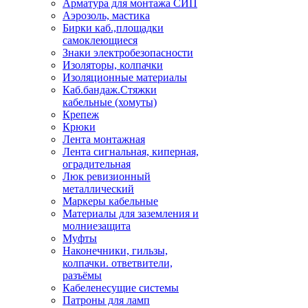
Арматура для монтажа СИП
Аэрозоль, мастика
Бирки каб.,площадки
самоклеющиеся
Знаки электробезопасности
Изоляторы, колпачки
Изоляционные материалы
Каб.бандаж.Стяжки
кабельные (хомуты)
Крепеж
Крюки
Лента монтажная
Лента сигнальная, киперная,
оградительная
Люк ревизионный
металлический
Маркеры кабельные
Материалы для заземления и
молниезащита
Муфты
Наконечники, гильзы,
колпачки. ответвители,
разъёмы
Кабеленесущие системы
Патроны для ламп