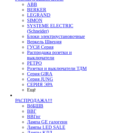
ABB
BERKER
LEGRAND
SIMON
SYSTEME ELECTRIC
(Schneider)
Блоки электроустановочные
Веркель Швеция
ГУСИ Серия
Распродажа розетки и
выключатели
РЕТРО
Розетки и выключатели ТДМ
Серия GIRA
Серия JUNG
СЕРИЯ ЭРА
Ещё
РАСПРОДАЖА!!!
ВбБШВ
ВВГ
ВВГнг
Лампа GE галогенн
Лампы LED SALE
Лампы КЛЛ