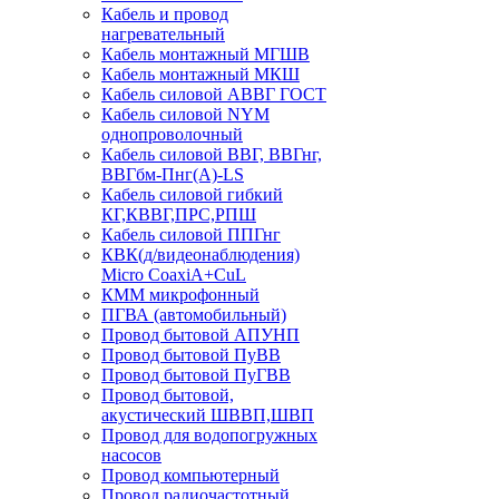
Кабель и провод
нагревательный
Кабель монтажный МГШВ
Кабель монтажный МКШ
Кабель силовой АВВГ ГОСТ
Кабель силовой NYM
однопроволочный
Кабель силовой ВВГ, ВВГнг,
ВВГбм-Пнг(А)-LS
Кабель силовой гибкий
КГ,КВВГ,ПРС,РПШ
Кабель силовой ППГнг
КВК(д/видеонаблюдения)
Micro CoaxiA+CuL
КММ микрофонный
ПГВА (автомобильный)
Провод бытовой АПУНП
Провод бытовой ПуВВ
Провод бытовой ПуГВВ
Провод бытовой,
акустический ШВВП,ШВП
Провод для водопогружных
насосов
Провод компьютерный
Провод радиочастотный