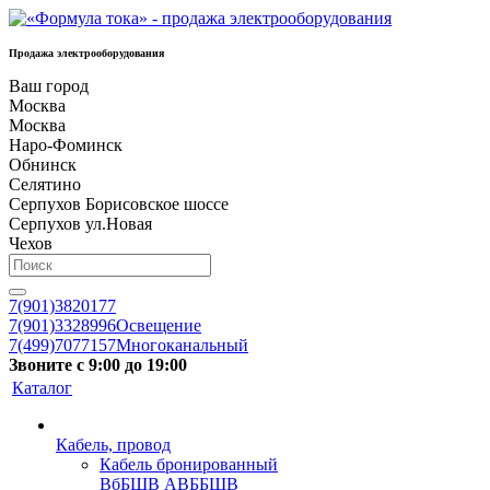
Продажа электрооборудования
Ваш город
Москва
Москва
Наро-Фоминск
Обнинск
Селятино
Серпухов Борисовское шоссе
Серпухов ул.Новая
Чехов
7(901)3820177
7(901)3328996
Освещение
7(499)7077157
Многоканальный
Звоните с 9:00 до 19:00
Каталог
Кабель, провод
Кабель бронированный
ВбБШВ АВББШВ