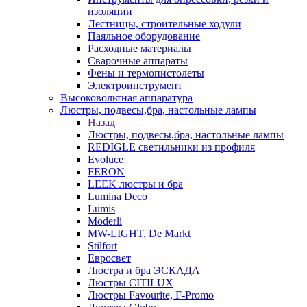
изоляции
Лестницы, строительные ходули
Паяльное оборудование
Расходные материалы
Сварочные аппараты
Фены и термопистолеты
Электроинструмент
Высоковольтная аппаратура
Люстры, подвесы,бра, настольные лампы
Назад
Люстры, подвесы,бра, настольные лампы
REDIGLE светильники из профиля
Evoluce
FERON
LEEK люстры и бра
Lumina Deco
Lumis
Moderli
MW-LIGHT, De Markt
Stilfort
Евросвет
Люстра и бра ЭСКАДА
Люстры CITILUX
Люстры Favourite, F-Promo