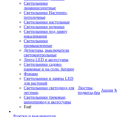
Светильники
люминисцентные
Светильники Настенно-
потолочные
Светильники настольные
Светильники ночники
Светильники под лампу
накаливания
Светильники
промышленные
Детекторы, выключатели
светоконтрольные
Лента LED и аксессуары
Светильники садово-
парковые и на солн. батарее
Фонари
Светильники и лампы LED
для растений
Светильники светодиод.для
Люстры,
Акции
М
лестниц
подвесы,бра
Светильники трековые,
шинопровод и аксессуары
Ещё
Розетки и выключатели