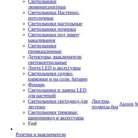
Светильники
люминисцентные
Светильники Настенно-
потолочные
Светильники настольные
Светильники ночники
Светильники под лампу
накаливания
Светильники
промышленные
Детекторы, выключатели
светоконтрольные
Лента LED и аксессуары
Светильники садово-
парковые и на солн. батарее
Фонари
Светильники и лампы LED
для растений
Светильники светодиод.для
Люстры,
Акции
М
лестниц
подвесы,бра
Светильники трековые,
шинопровод и аксессуары
Ещё
Розетки и выключатели