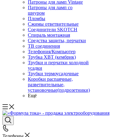
Патроны для ламп Vintage
Патроны для ламп со
шнуром
Пломбы
Сжимы ответвительные
Соединители SKOTCH
Спираль монтажная
Средства защиты, перчатки
ТВ соединения
Телефония/Компьютер
Трубка ХВТ (кембрик)
Трубки и перчатки холодной
усадки
Трубки термоусадочные
Коробки распаячные,
разветвительные,
установочные(подрозетники)
Ещё
Телефоны