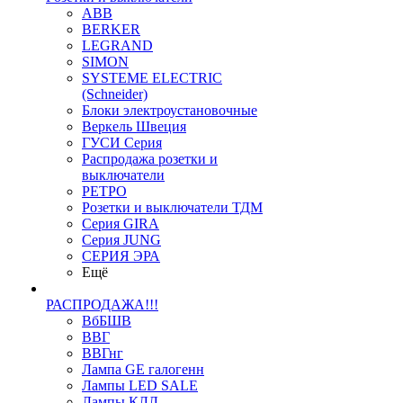
ABB
BERKER
LEGRAND
SIMON
SYSTEME ELECTRIC
(Schneider)
Блоки электроустановочные
Веркель Швеция
ГУСИ Серия
Распродажа розетки и
выключатели
РЕТРО
Розетки и выключатели ТДМ
Серия GIRA
Серия JUNG
СЕРИЯ ЭРА
Ещё
РАСПРОДАЖА!!!
ВбБШВ
ВВГ
ВВГнг
Лампа GE галогенн
Лампы LED SALE
Лампы КЛЛ