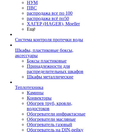
НУМ
ПВС
распродажа все по 100
распродажа всё по50
ХАГЕР (HAGER), Moeller
Ещё
Система контроля протечки воды
Шкафы, пластиковые боксы,
аксессуары
Боксы пластиковые
Принадлежности для
распределительных шкафов
Шкафы металлические
Теплотехника
Камины
Конвекторы
Обогрев труб, кровли,
водостоков
Обогреватели инфрактасные
Обогреватели масляные
Обогреватель газовый
Обогреватель на DIN-рейку