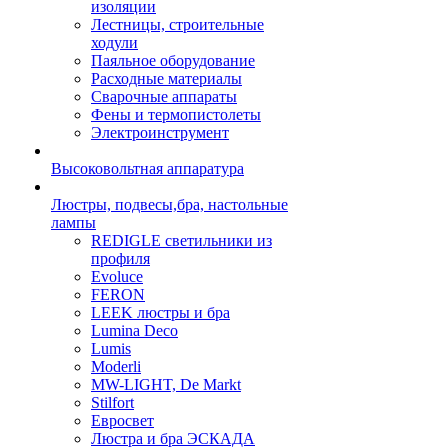
изоляции
Лестницы, строительные
ходули
Паяльное оборудование
Расходные материалы
Сварочные аппараты
Фены и термопистолеты
Электроинструмент
Высоковольтная аппаратура
Люстры, подвесы,бра, настольные
лампы
REDIGLE светильники из
профиля
Evoluce
FERON
LEEK люстры и бра
Lumina Deco
Lumis
Moderli
MW-LIGHT, De Markt
Stilfort
Евросвет
Люстра и бра ЭСКАДА