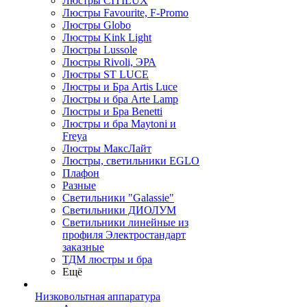
Люстры CITILUX
Люстры Favourite, F-Promo
Люстры Globo
Люстры Kink Light
Люстры Lussole
Люстры Rivoli, ЭРА
Люстры ST LUCE
Люстры и Бра Artis Luce
Люстры и бра Arte Lamp
Люстры и Бра Benetti
Люстры и бра Maytoni и
Freya
Люстры МаксЛайт
Люстры, светильники EGLO
Плафон
Разные
Светильники "Galassie"
Светильники ДИОЛУМ
Светильники линейные из
профиля Электростандарт
заказные
ТДМ люстры и бра
Ещё
Низковольтная аппаратура