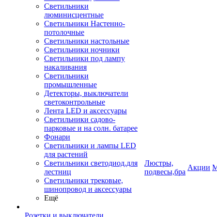
Светильники
люминисцентные
Светильники Настенно-
потолочные
Светильники настольные
Светильники ночники
Светильники под лампу
накаливания
Светильники
промышленные
Детекторы, выключатели
светоконтрольные
Лента LED и аксессуары
Светильники садово-
парковые и на солн. батарее
Фонари
Светильники и лампы LED
для растений
Светильники светодиод.для
Люстры,
Акции
М
лестниц
подвесы,бра
Светильники трековые,
шинопровод и аксессуары
Ещё
Розетки и выключатели