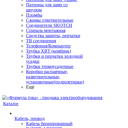
Патроны для ламп со
шнуром
Пломбы
Сжимы ответвительные
Соединители SKOTCH
Спираль монтажная
Средства защиты, перчатки
ТВ соединения
Телефония/Компьютер
Трубка ХВТ (кембрик)
Трубки и перчатки холодной
усадки
Трубки термоусадочные
Коробки распаячные,
разветвительные,
установочные(подрозетники)
Ещё
Каталог
Кабель, провод
Кабель бронированный