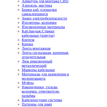
Арматура для монтажа СИП
Аэрозоль, мастика
Бирки каб.,площадки
самоклеющиеся
Знаки электробезопасности
Изоляторы, колпачки
Изоляционные материалы
Каб.бандаж.Стяжки
кабельные (хомуты)
Крепеж
Крюки
Лента монтажная
Лента сигнальная, киперная,
оградительная
Люк ревизионный
металлический
Маркеры кабельные
Материалы для заземления и
молниезащита
Муфты
Наконечники, гильзы,
колпачки. ответвители,
разъёмы
Кабеленесущие системы
Патроны для ламп