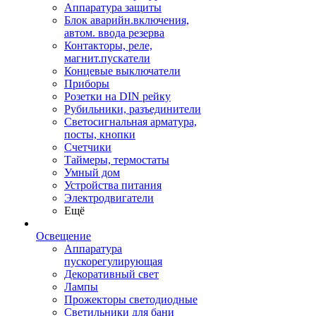
Аппаратура защиты
Блок аварийн.включения,
автом. ввода резерва
Контакторы, реле,
магнит.пускатели
Концевые выключатели
Приборы
Розетки на DIN рейку
Рубильники, разъединители
Светосигнальная арматура,
посты, кнопки
Счетчики
Таймеры, термостаты
Умный дом
Устройства питания
Электродвигатели
Ещё
Освещение
Аппаратура
пускорегулирующая
Декоративный свет
Лампы
Прожекторы светодиодные
Светильники для бани