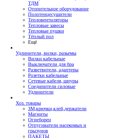
ТДМ
Отопительное оборудование
Полотенцесушители
Тепловентиляторы
Тепловые завесы
Тепловые пушки
Тёплый пол
Ещё
Удлинители, вилки, разьемы
Вилки кабельные
Выключатели для бра
Разветвители, адаптеры
Розетки кабельные
Сетевые кабеля, шнуры
Соединители силовые
Удлинители
Хоз. товары
ЗМ,крючки,клей,держатели
Магниты
Огнеборец
Отпугиватели насекомых и
грызунов
ПАКЕТЫ