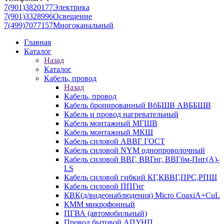
7(901)3820177
Электрика
7(901)3328996
Освещение
7(499)7077157
Многоканальный
Главная
Каталог
Назад
Каталог
Кабель, провод
Назад
Кабель, провод
Кабель бронированный ВбБШВ АВББШВ
Кабель и провод нагревательный
Кабель монтажный МГШВ
Кабель монтажный МКШ
Кабель силовой АВВГ ГОСТ
Кабель силовой NYM однопроволочный
Кабель силовой ВВГ, ВВГнг, ВВГбм-Пнг(А)-
LS
Кабель силовой гибкий КГ,КВВГ,ПРС,РПШ
Кабель силовой ППГнг
КВК(д/видеонаблюдения) Micro CoaxiA+CuL
КММ микрофонный
ПГВА (автомобильный)
Провод бытовой АПУНП