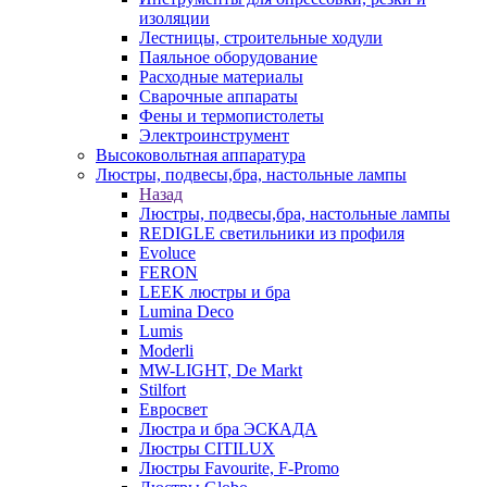
изоляции
Лестницы, строительные ходули
Паяльное оборудование
Расходные материалы
Сварочные аппараты
Фены и термопистолеты
Электроинструмент
Высоковольтная аппаратура
Люстры, подвесы,бра, настольные лампы
Назад
Люстры, подвесы,бра, настольные лампы
REDIGLE светильники из профиля
Evoluce
FERON
LEEK люстры и бра
Lumina Deco
Lumis
Moderli
MW-LIGHT, De Markt
Stilfort
Евросвет
Люстра и бра ЭСКАДА
Люстры CITILUX
Люстры Favourite, F-Promo