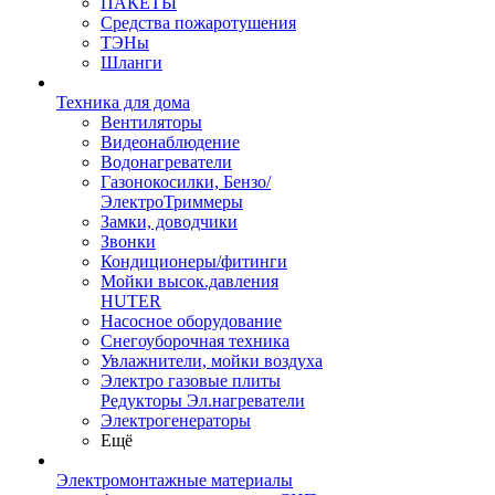
ПАКЕТЫ
Средства пожаротушения
ТЭНы
Шланги
Техника для дома
Вентиляторы
Видеонаблюдение
Водонагреватели
Газонокосилки, Бензо/
ЭлектроТриммеры
Замки, доводчики
Звонки
Кондиционеры/фитинги
Мойки высок.давления
HUTER
Насосное оборудование
Снегоуборочная техника
Увлажнители, мойки воздуха
Электро газовые плиты
Редукторы Эл.нагреватели
Электрогенераторы
Ещё
Электромонтажные материалы