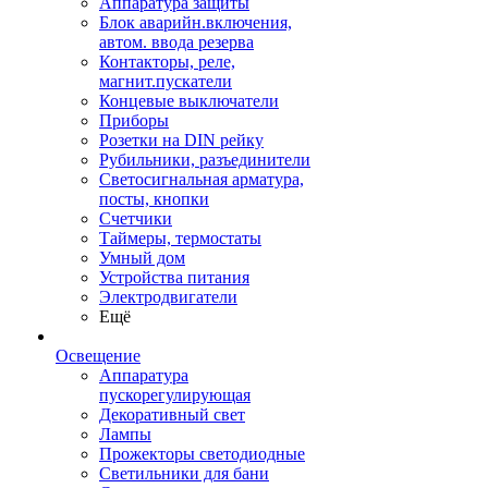
Аппаратура защиты
Блок аварийн.включения,
автом. ввода резерва
Контакторы, реле,
магнит.пускатели
Концевые выключатели
Приборы
Розетки на DIN рейку
Рубильники, разъединители
Светосигнальная арматура,
посты, кнопки
Счетчики
Таймеры, термостаты
Умный дом
Устройства питания
Электродвигатели
Ещё
Освещение
Аппаратура
пускорегулирующая
Декоративный свет
Лампы
Прожекторы светодиодные
Светильники для бани