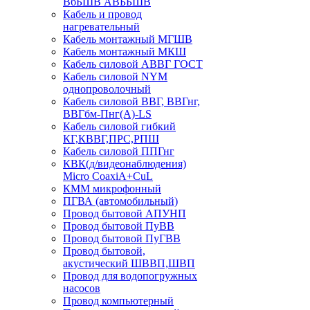
ВбБШВ АВББШВ
Кабель и провод
нагревательный
Кабель монтажный МГШВ
Кабель монтажный МКШ
Кабель силовой АВВГ ГОСТ
Кабель силовой NYM
однопроволочный
Кабель силовой ВВГ, ВВГнг,
ВВГбм-Пнг(А)-LS
Кабель силовой гибкий
КГ,КВВГ,ПРС,РПШ
Кабель силовой ППГнг
КВК(д/видеонаблюдения)
Micro CoaxiA+CuL
КММ микрофонный
ПГВА (автомобильный)
Провод бытовой АПУНП
Провод бытовой ПуВВ
Провод бытовой ПуГВВ
Провод бытовой,
акустический ШВВП,ШВП
Провод для водопогружных
насосов
Провод компьютерный