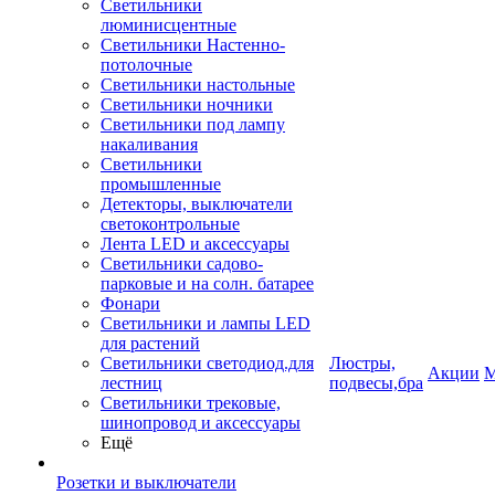
Светильники
люминисцентные
Светильники Настенно-
потолочные
Светильники настольные
Светильники ночники
Светильники под лампу
накаливания
Светильники
промышленные
Детекторы, выключатели
светоконтрольные
Лента LED и аксессуары
Светильники садово-
парковые и на солн. батарее
Фонари
Светильники и лампы LED
для растений
Светильники светодиод.для
Люстры,
Акции
М
лестниц
подвесы,бра
Светильники трековые,
шинопровод и аксессуары
Ещё
Розетки и выключатели