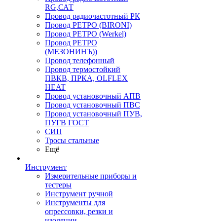
RG,САТ
Провод радиочастотный РК
Провод РЕТРО (BIRONI)
Провод РЕТРО (Werkel)
Провод РЕТРО
(МЕЗОНИНЪ))
Провод телефонный
Провод термостойкий
ПВКВ, ПРКА, OLFLEX
HEAT
Провод установочный АПВ
Провод установочный ПВС
Провод установочный ПУВ,
ПУГВ ГОСТ
СИП
Тросы стальные
Ещё
Инструмент
Измерительные приборы и
тестеры
Инструмент ручной
Инструменты для
опрессовки, резки и
изоляции