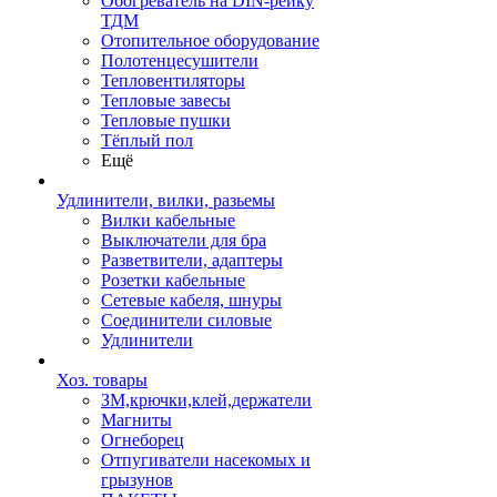
Обогреватель на DIN-рейку
ТДМ
Отопительное оборудование
Полотенцесушители
Тепловентиляторы
Тепловые завесы
Тепловые пушки
Тёплый пол
Ещё
Удлинители, вилки, разьемы
Вилки кабельные
Выключатели для бра
Разветвители, адаптеры
Розетки кабельные
Сетевые кабеля, шнуры
Соединители силовые
Удлинители
Хоз. товары
ЗМ,крючки,клей,держатели
Магниты
Огнеборец
Отпугиватели насекомых и
грызунов