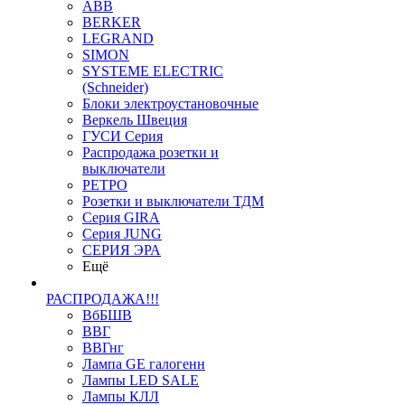
ABB
BERKER
LEGRAND
SIMON
SYSTEME ELECTRIC
(Schneider)
Блоки электроустановочные
Веркель Швеция
ГУСИ Серия
Распродажа розетки и
выключатели
РЕТРО
Розетки и выключатели ТДМ
Серия GIRA
Серия JUNG
СЕРИЯ ЭРА
Ещё
РАСПРОДАЖА!!!
ВбБШВ
ВВГ
ВВГнг
Лампа GE галогенн
Лампы LED SALE
Лампы КЛЛ