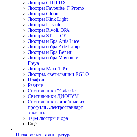
Люстры CITILUX
Люстры Favourite, F-Promo
Люстры Globo
Люстры Kink Light
Люстры Lussole
Люстры Rivoli, ЭРА
Люстры ST LUCE
Люстры и Бра Artis Luce
Люстры и бра Arte Lamp
Люстры и Бра Benetti
Люстры и бра Maytoni и
Freya
Люстры МаксЛайт
Люстры, светильники EGLO
Плафон
Разные
Светильники "Galassie"
Светильники ДИОЛУМ
Светильники линейные из
профиля Электростандарт
заказные
ТДМ люстры и бра
Ещё
Низковольтная аппаратура