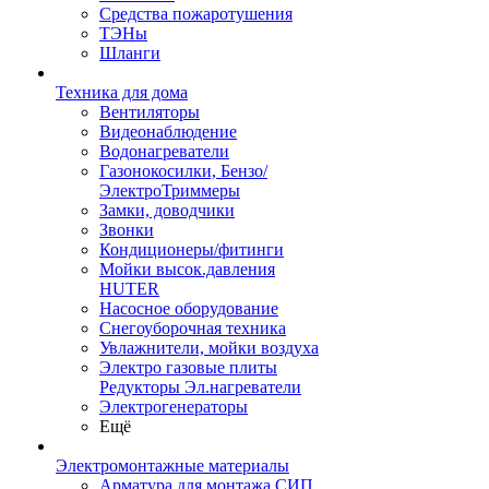
Средства пожаротушения
ТЭНы
Шланги
Техника для дома
Вентиляторы
Видеонаблюдение
Водонагреватели
Газонокосилки, Бензо/
ЭлектроТриммеры
Замки, доводчики
Звонки
Кондиционеры/фитинги
Мойки высок.давления
HUTER
Насосное оборудование
Снегоуборочная техника
Увлажнители, мойки воздуха
Электро газовые плиты
Редукторы Эл.нагреватели
Электрогенераторы
Ещё
Электромонтажные материалы
Арматура для монтажа СИП