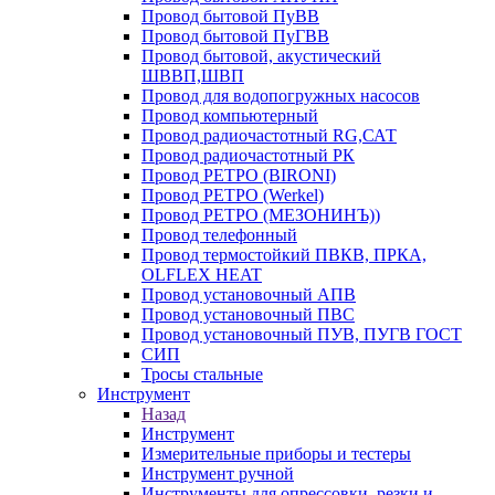
Провод бытовой ПуВВ
Провод бытовой ПуГВВ
Провод бытовой, акустический
ШВВП,ШВП
Провод для водопогружных насосов
Провод компьютерный
Провод радиочастотный RG,САТ
Провод радиочастотный РК
Провод РЕТРО (BIRONI)
Провод РЕТРО (Werkel)
Провод РЕТРО (МЕЗОНИНЪ))
Провод телефонный
Провод термостойкий ПВКВ, ПРКА,
OLFLEX HEAT
Провод установочный АПВ
Провод установочный ПВС
Провод установочный ПУВ, ПУГВ ГОСТ
СИП
Тросы стальные
Инструмент
Назад
Инструмент
Измерительные приборы и тестеры
Инструмент ручной
Инструменты для опрессовки, резки и