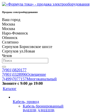
Продажа электрооборудования
Ваш город
Москва
Москва
Наро-Фоминск
Обнинск
Селятино
Серпухов Борисовское шоссе
Серпухов ул.Новая
Чехов
7(901)3820177
7(901)3328996
Освещение
7(499)7077157
Многоканальный
Звоните с 9:00 до 19:00
Каталог
Кабель, провод
Кабель бронированный
ВбБШВ АВББШВ