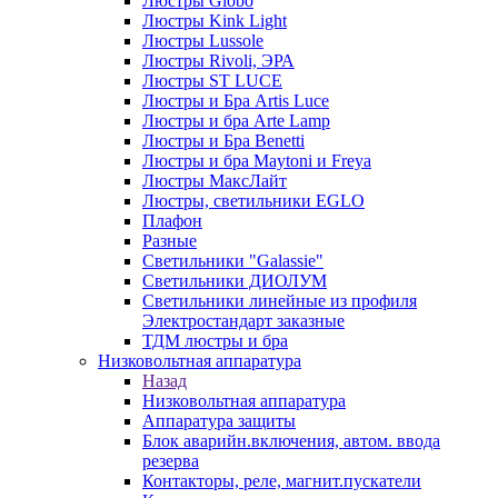
Люстры Globo
Люстры Kink Light
Люстры Lussole
Люстры Rivoli, ЭРА
Люстры ST LUCE
Люстры и Бра Artis Luce
Люстры и бра Arte Lamp
Люстры и Бра Benetti
Люстры и бра Maytoni и Freya
Люстры МаксЛайт
Люстры, светильники EGLO
Плафон
Разные
Светильники "Galassie"
Светильники ДИОЛУМ
Светильники линейные из профиля
Электростандарт заказные
ТДМ люстры и бра
Низковольтная аппаратура
Назад
Низковольтная аппаратура
Аппаратура защиты
Блок аварийн.включения, автом. ввода
резерва
Контакторы, реле, магнит.пускатели