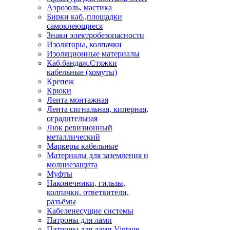
Аэрозоль, мастика
Бирки каб.,площадки
самоклеющиеся
Знаки электробезопасности
Изоляторы, колпачки
Изоляционные материалы
Каб.бандаж.Стяжки
кабельные (хомуты)
Крепеж
Крюки
Лента монтажная
Лента сигнальная, киперная,
оградительная
Люк ревизионный
металлический
Маркеры кабельные
Материалы для заземления и
молниезащита
Муфты
Наконечники, гильзы,
колпачки. ответвители,
разъёмы
Кабеленесущие системы
Патроны для ламп
Патроны для ламп Vintage