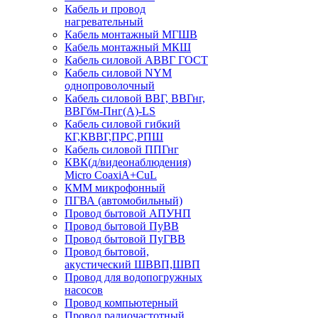
Кабель и провод
нагревательный
Кабель монтажный МГШВ
Кабель монтажный МКШ
Кабель силовой АВВГ ГОСТ
Кабель силовой NYM
однопроволочный
Кабель силовой ВВГ, ВВГнг,
ВВГбм-Пнг(А)-LS
Кабель силовой гибкий
КГ,КВВГ,ПРС,РПШ
Кабель силовой ППГнг
КВК(д/видеонаблюдения)
Micro CoaxiA+CuL
КММ микрофонный
ПГВА (автомобильный)
Провод бытовой АПУНП
Провод бытовой ПуВВ
Провод бытовой ПуГВВ
Провод бытовой,
акустический ШВВП,ШВП
Провод для водопогружных
насосов
Провод компьютерный
Провод радиочастотный