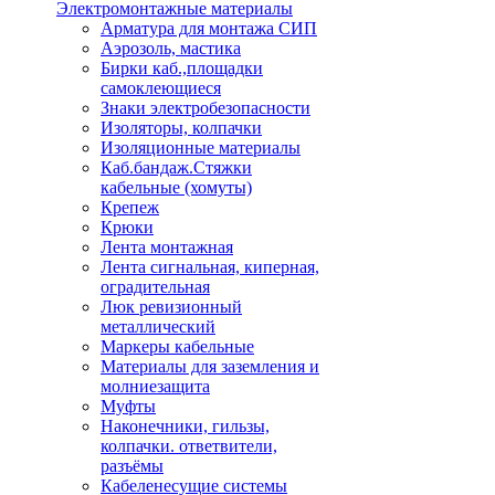
Электромонтажные материалы
Арматура для монтажа СИП
Аэрозоль, мастика
Бирки каб.,площадки
самоклеющиеся
Знаки электробезопасности
Изоляторы, колпачки
Изоляционные материалы
Каб.бандаж.Стяжки
кабельные (хомуты)
Крепеж
Крюки
Лента монтажная
Лента сигнальная, киперная,
оградительная
Люк ревизионный
металлический
Маркеры кабельные
Материалы для заземления и
молниезащита
Муфты
Наконечники, гильзы,
колпачки. ответвители,
разъёмы
Кабеленесущие системы