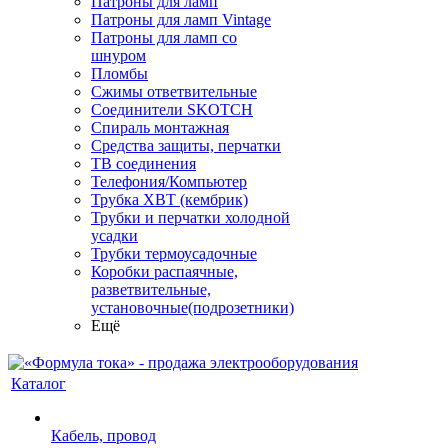
Патроны для ламп
Патроны для ламп Vintage
Патроны для ламп со
шнуром
Пломбы
Сжимы ответвительные
Соединители SKOTCH
Спираль монтажная
Средства защиты, перчатки
ТВ соединения
Телефония/Компьютер
Трубка ХВТ (кембрик)
Трубки и перчатки холодной
усадки
Трубки термоусадочные
Коробки распаячные,
разветвительные,
установочные(подрозетники)
Ещё
Каталог
Кабель, провод