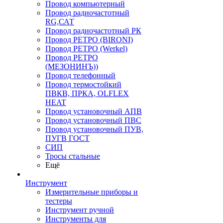
Провод компьютерный
Провод радиочастотный
RG,САТ
Провод радиочастотный РК
Провод РЕТРО (BIRONI)
Провод РЕТРО (Werkel)
Провод РЕТРО
(МЕЗОНИНЪ))
Провод телефонный
Провод термостойкий
ПВКВ, ПРКА, OLFLEX
HEAT
Провод установочный АПВ
Провод установочный ПВС
Провод установочный ПУВ,
ПУГВ ГОСТ
СИП
Тросы стальные
Ещё
Инструмент
Измерительные приборы и
тестеры
Инструмент ручной
Инструменты для