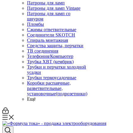
Патроны для ламп
Патроны для ламп Vintage
Патроны для ламп со
шнуром
Пломбы
Сжимы ответвительные
Соединители SKOTCH
Спираль монтажная
Средства защиты, перчатки
ТВ соединения
Телефония/Компьютер
Трубка ХВТ (кембрик)
Трубки и перчатки холодной
усадки
Трубки термоусадочные
Коробки распаячные,
разветвительные,
установочные(подрозетники)
Ещё