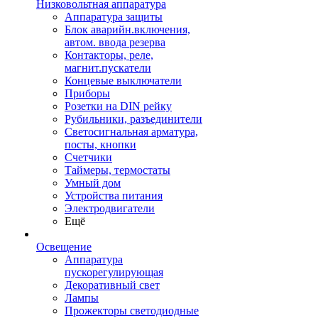
Низковольтная аппаратура
Аппаратура защиты
Блок аварийн.включения,
автом. ввода резерва
Контакторы, реле,
магнит.пускатели
Концевые выключатели
Приборы
Розетки на DIN рейку
Рубильники, разъединители
Светосигнальная арматура,
посты, кнопки
Счетчики
Таймеры, термостаты
Умный дом
Устройства питания
Электродвигатели
Ещё
Освещение
Аппаратура
пускорегулирующая
Декоративный свет
Лампы
Прожекторы светодиодные