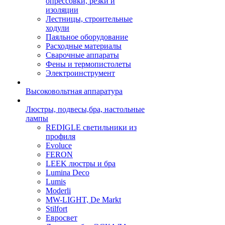
опрессовки, резки и
изоляции
Лестницы, строительные
ходули
Паяльное оборудование
Расходные материалы
Сварочные аппараты
Фены и термопистолеты
Электроинструмент
Высоковольтная аппаратура
Люстры, подвесы,бра, настольные
лампы
REDIGLE светильники из
профиля
Evoluce
FERON
LEEK люстры и бра
Lumina Deco
Lumis
Moderli
MW-LIGHT, De Markt
Stilfort
Евросвет