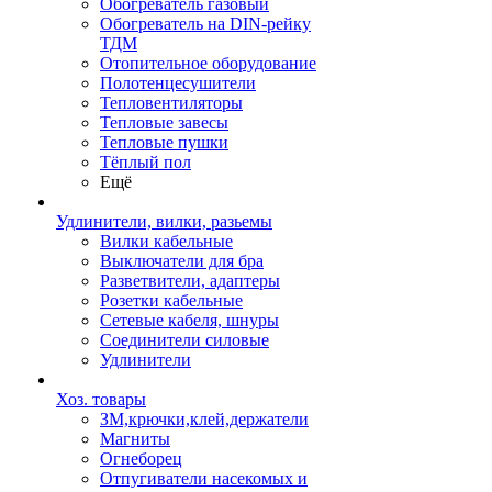
Обогреватель газовый
Обогреватель на DIN-рейку
ТДМ
Отопительное оборудование
Полотенцесушители
Тепловентиляторы
Тепловые завесы
Тепловые пушки
Тёплый пол
Ещё
Удлинители, вилки, разьемы
Вилки кабельные
Выключатели для бра
Разветвители, адаптеры
Розетки кабельные
Сетевые кабеля, шнуры
Соединители силовые
Удлинители
Хоз. товары
ЗМ,крючки,клей,держатели
Магниты
Огнеборец
Отпугиватели насекомых и