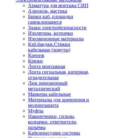
Арматура для монтажа СИП
Аэрозоль, мастика
Бирки каб.,площадки
самоклеющиеся
Знаки электробезопасности
Изоляторы, колпачки
Изоляционные материалы
Каб.бандаж.Стяжки
кабельные (хомуты)
Крепеж
Крюки
Лента монтажная
Лента сигнальная, киперная,
оградительная
Люк ревизионный
металлический
Маркеры кабельные
Материалы для заземления и
молниезащита
Муфты
Наконечники, гильзы,
колпачки. ответвители,
разъёмы
Кабеленесущие системы