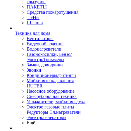
грызунов
ПАКЕТЫ
Средства пожаротушения
ТЭНы
Шланги
Техника для дома
Вентиляторы
Видеонаблюдение
Водонагреватели
Газонокосилки, Бензо/
ЭлектроТриммеры
Замки, доводчики
Звонки
Кондиционеры/фитинги
Мойки высок.давления
HUTER
Насосное оборудование
Снегоуборочная техника
Увлажнители, мойки воздуха
Электро газовые плиты
Редукторы Эл.нагреватели
Электрогенераторы
Ещё