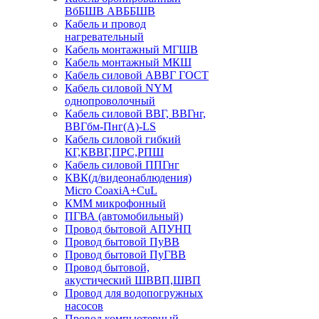
ВбБШВ АВББШВ
Кабель и провод
нагревательный
Кабель монтажный МГШВ
Кабель монтажный МКШ
Кабель силовой АВВГ ГОСТ
Кабель силовой NYM
однопроволочный
Кабель силовой ВВГ, ВВГнг,
ВВГбм-Пнг(А)-LS
Кабель силовой гибкий
КГ,КВВГ,ПРС,РПШ
Кабель силовой ППГнг
КВК(д/видеонаблюдения)
Micro CoaxiA+CuL
КММ микрофонный
ПГВА (автомобильный)
Провод бытовой АПУНП
Провод бытовой ПуВВ
Провод бытовой ПуГВВ
Провод бытовой,
акустический ШВВП,ШВП
Провод для водопогружных
насосов
Провод компьютерный