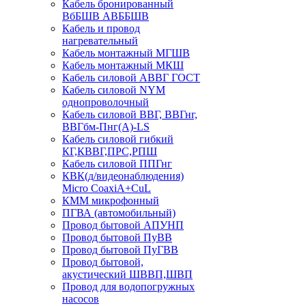
Кабель бронированный
ВбБШВ АВББШВ
Кабель и провод
нагревательный
Кабель монтажный МГШВ
Кабель монтажный МКШ
Кабель силовой АВВГ ГОСТ
Кабель силовой NYM
однопроволочный
Кабель силовой ВВГ, ВВГнг,
ВВГбм-Пнг(А)-LS
Кабель силовой гибкий
КГ,КВВГ,ПРС,РПШ
Кабель силовой ППГнг
КВК(д/видеонаблюдения)
Micro CoaxiA+CuL
КММ микрофонный
ПГВА (автомобильный)
Провод бытовой АПУНП
Провод бытовой ПуВВ
Провод бытовой ПуГВВ
Провод бытовой,
акустический ШВВП,ШВП
Провод для водопогружных
насосов