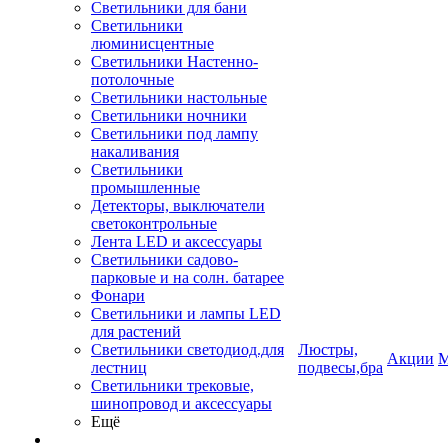
Светильники для бани
Светильники
люминисцентные
Светильники Настенно-
потолочные
Светильники настольные
Светильники ночники
Светильники под лампу
накаливания
Светильники
промышленные
Детекторы, выключатели
светоконтрольные
Лента LED и аксессуары
Светильники садово-
парковые и на солн. батарее
Фонари
Светильники и лампы LED
для растений
Светильники светодиод.для
Люстры,
Акции
М
лестниц
подвесы,бра
Светильники трековые,
шинопровод и аксессуары
Ещё