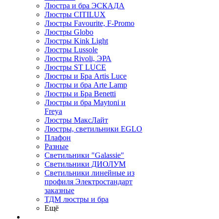
Люстра и бра ЭСКАДА
Люстры CITILUX
Люстры Favourite, F-Promo
Люстры Globo
Люстры Kink Light
Люстры Lussole
Люстры Rivoli, ЭРА
Люстры ST LUCE
Люстры и Бра Artis Luce
Люстры и бра Arte Lamp
Люстры и Бра Benetti
Люстры и бра Maytoni и
Freya
Люстры МаксЛайт
Люстры, светильники EGLO
Плафон
Разные
Светильники "Galassie"
Светильники ДИОЛУМ
Светильники линейные из
профиля Электростандарт
заказные
ТДМ люстры и бра
Ещё