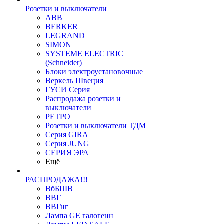
Розетки и выключатели
ABB
BERKER
LEGRAND
SIMON
SYSTEME ELECTRIC
(Schneider)
Блоки электроустановочные
Веркель Швеция
ГУСИ Серия
Распродажа розетки и
выключатели
РЕТРО
Розетки и выключатели ТДМ
Серия GIRA
Серия JUNG
СЕРИЯ ЭРА
Ещё
РАСПРОДАЖА!!!
ВбБШВ
ВВГ
ВВГнг
Лампа GE галогенн