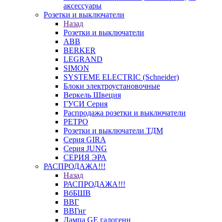
аксессуары
Розетки и выключатели
Назад
Розетки и выключатели
ABB
BERKER
LEGRAND
SIMON
SYSTEME ELECTRIC (Schneider)
Блоки электроустановочные
Веркель Швеция
ГУСИ Серия
Распродажа розетки и выключатели
РЕТРО
Розетки и выключатели ТДМ
Серия GIRA
Серия JUNG
СЕРИЯ ЭРА
РАСПРОДАЖА!!!
Назад
РАСПРОДАЖА!!!
ВбБШВ
ВВГ
ВВГнг
Лампа GE галогенн