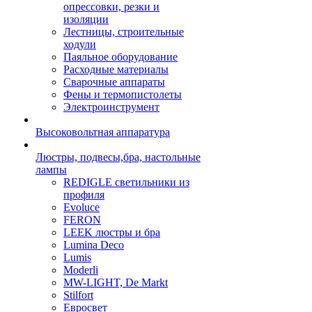
опрессовки, резки и
изоляции
Лестницы, строительные
ходули
Паяльное оборудование
Расходные материалы
Сварочные аппараты
Фены и термопистолеты
Электроинструмент
Высоковольтная аппаратура
Люстры, подвесы,бра, настольные
лампы
REDIGLE светильники из
профиля
Evoluce
FERON
LEEK люстры и бра
Lumina Deco
Lumis
Moderli
MW-LIGHT, De Markt
Stilfort
Евросвет