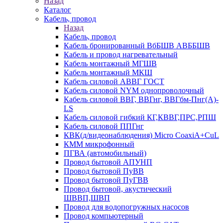
Назад
Каталог
Кабель, провод
Назад
Кабель, провод
Кабель бронированный ВбБШВ АВББШВ
Кабель и провод нагревательный
Кабель монтажный МГШВ
Кабель монтажный МКШ
Кабель силовой АВВГ ГОСТ
Кабель силовой NYM однопроволочный
Кабель силовой ВВГ, ВВГнг, ВВГбм-Пнг(А)-
LS
Кабель силовой гибкий КГ,КВВГ,ПРС,РПШ
Кабель силовой ППГнг
КВК(д/видеонаблюдения) Micro CoaxiA+CuL
КММ микрофонный
ПГВА (автомобильный)
Провод бытовой АПУНП
Провод бытовой ПуВВ
Провод бытовой ПуГВВ
Провод бытовой, акустический
ШВВП,ШВП
Провод для водопогружных насосов
Провод компьютерный