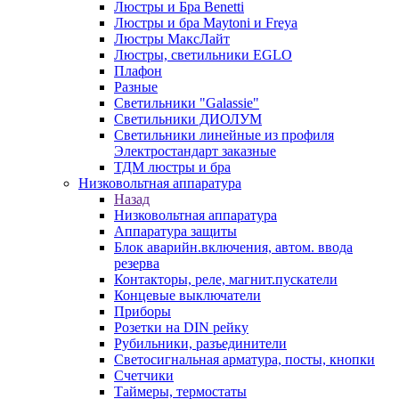
Люстры и Бра Benetti
Люстры и бра Maytoni и Freya
Люстры МаксЛайт
Люстры, светильники EGLO
Плафон
Разные
Светильники "Galassie"
Светильники ДИОЛУМ
Светильники линейные из профиля
Электростандарт заказные
ТДМ люстры и бра
Низковольтная аппаратура
Назад
Низковольтная аппаратура
Аппаратура защиты
Блок аварийн.включения, автом. ввода
резерва
Контакторы, реле, магнит.пускатели
Концевые выключатели
Приборы
Розетки на DIN рейку
Рубильники, разъединители
Светосигнальная арматура, посты, кнопки
Счетчики
Таймеры, термостаты