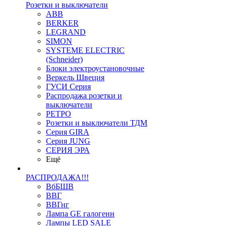
Розетки и выключатели
ABB
BERKER
LEGRAND
SIMON
SYSTEME ELECTRIC
(Schneider)
Блоки электроустановочные
Веркель Швеция
ГУСИ Серия
Распродажа розетки и
выключатели
РЕТРО
Розетки и выключатели ТДМ
Серия GIRA
Серия JUNG
СЕРИЯ ЭРА
Ещё
РАСПРОДАЖА!!!
ВбБШВ
ВВГ
ВВГнг
Лампа GE галогенн
Лампы LED SALE