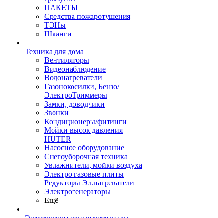
ПАКЕТЫ
Средства пожаротушения
ТЭНы
Шланги
Техника для дома
Вентиляторы
Видеонаблюдение
Водонагреватели
Газонокосилки, Бензо/
ЭлектроТриммеры
Замки, доводчики
Звонки
Кондиционеры/фитинги
Мойки высок.давления
HUTER
Насосное оборудование
Снегоуборочная техника
Увлажнители, мойки воздуха
Электро газовые плиты
Редукторы Эл.нагреватели
Электрогенераторы
Ещё
Электромонтажные материалы