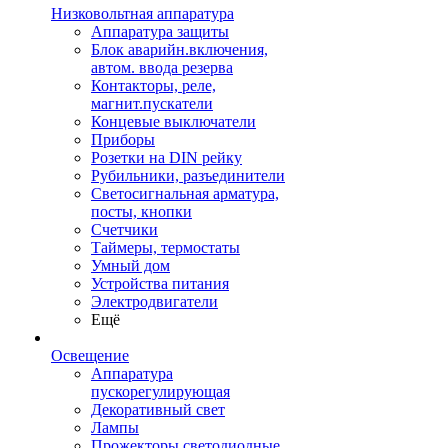
Низковольтная аппаратура
Аппаратура защиты
Блок аварийн.включения,
автом. ввода резерва
Контакторы, реле,
магнит.пускатели
Концевые выключатели
Приборы
Розетки на DIN рейку
Рубильники, разъединители
Светосигнальная арматура,
посты, кнопки
Счетчики
Таймеры, термостаты
Умный дом
Устройства питания
Электродвигатели
Ещё
Освещение
Аппаратура
пускорегулирующая
Декоративный свет
Лампы
Прожекторы светодиодные