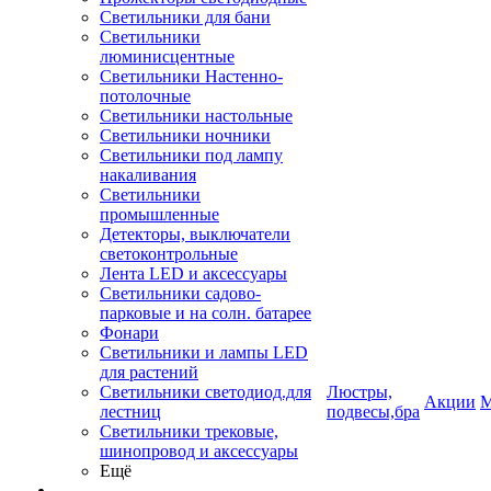
Светильники для бани
Светильники
люминисцентные
Светильники Настенно-
потолочные
Светильники настольные
Светильники ночники
Светильники под лампу
накаливания
Светильники
промышленные
Детекторы, выключатели
светоконтрольные
Лента LED и аксессуары
Светильники садово-
парковые и на солн. батарее
Фонари
Светильники и лампы LED
для растений
Светильники светодиод.для
Люстры,
Акции
М
лестниц
подвесы,бра
Светильники трековые,
шинопровод и аксессуары
Ещё