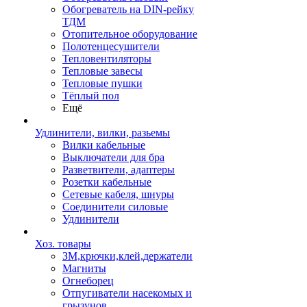
Обогреватель на DIN-рейку
ТДМ
Отопительное оборудование
Полотенцесушители
Тепловентиляторы
Тепловые завесы
Тепловые пушки
Тёплый пол
Ещё
Удлинители, вилки, разьемы
Вилки кабельные
Выключатели для бра
Разветвители, адаптеры
Розетки кабельные
Сетевые кабеля, шнуры
Соединители силовые
Удлинители
Хоз. товары
ЗМ,крючки,клей,держатели
Магниты
Огнеборец
Отпугиватели насекомых и
грызунов