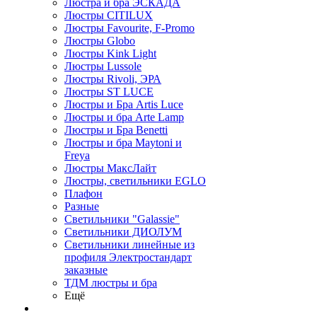
Люстра и бра ЭСКАДА
Люстры CITILUX
Люстры Favourite, F-Promo
Люстры Globo
Люстры Kink Light
Люстры Lussole
Люстры Rivoli, ЭРА
Люстры ST LUCE
Люстры и Бра Artis Luce
Люстры и бра Arte Lamp
Люстры и Бра Benetti
Люстры и бра Maytoni и
Freya
Люстры МаксЛайт
Люстры, светильники EGLO
Плафон
Разные
Светильники "Galassie"
Светильники ДИОЛУМ
Светильники линейные из
профиля Электростандарт
заказные
ТДМ люстры и бра
Ещё