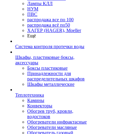
Лампы КЛЛ
НУМ
ПВС
распродажа все по 100
распродажа всё по50
ХАГЕР (HAGER), Moeller
Ещё
Система контроля протечки воды
Шкафы, пластиковые боксы,
аксессуары
Боксы пластиковые
Принадлежности для
распределительных шкафов
Шкафы металлические
Теплотехника
Камины
Конвекторы
Обогрев труб, кровли,
водостоков
Обогреватели инфрактасные
Обогреватели масляные
Обогреватель газовый