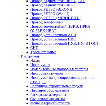
Провод радиочастотный RG,САТ
Провод радиочастотный РК
Провод РЕТРО (BIRONI)
Провод РЕТРО (Werkel)
Провод РЕТРО (МЕЗОНИНЪ))
Провод телефонный
Провод термостойкий ПВКВ, ПРКА,
OLFLEX HEAT
Провод установочный АПВ
Провод установочный ПВС
Провод установочный ПУВ, ПУГВ ГОСТ
СИП
Тросы стальные
Инструмент
Назад
Инструмент
Измерительные приборы и тестеры
Инструмент ручной
Инструменты для опрессовки, резки и
изоляции
Лестницы, строительные ходули
Паяльное оборудование
Расходные материалы
Сварочные аппараты
Фены и термопистолеты