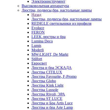
Электроинструмент
Высоковольтная аппаратура
Люстры, подвесы,бра, настольные лампы
Назад
Люстры, подвесы,бра, настольные лампы
REDIGLE светильники из профиля
Evoluce
FERON
LEEK люстры и бра
Lumina Deco
Lumis
Moderli
MW-LIGHT, De Markt
Stilfort
Евросвет
Люстра и бра ЭСКАДА
Люстры CITILUX
Люстры Favourite, F-Promo
Люстры Globo
Люстры Kink Light
Люстры Lussole
Люстры Rivoli, ЭРА
Люстры ST LUCE
Люстры и Бра Artis Luce
Люстры и бра Arte Lamp