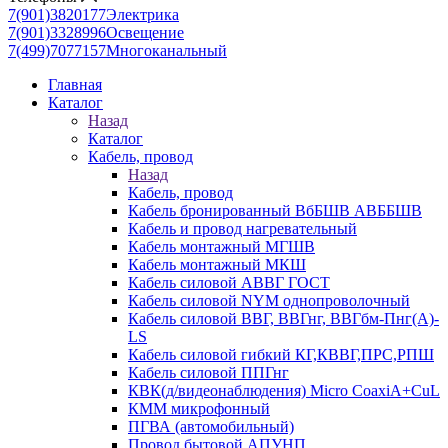
7(901)3820177
Электрика
7(901)3328996
Освещение
7(499)7077157
Многоканальный
Главная
Каталог
Назад
Каталог
Кабель, провод
Назад
Кабель, провод
Кабель бронированный ВбБШВ АВББШВ
Кабель и провод нагревательный
Кабель монтажный МГШВ
Кабель монтажный МКШ
Кабель силовой АВВГ ГОСТ
Кабель силовой NYM однопроволочный
Кабель силовой ВВГ, ВВГнг, ВВГбм-Пнг(А)-
LS
Кабель силовой гибкий КГ,КВВГ,ПРС,РПШ
Кабель силовой ППГнг
КВК(д/видеонаблюдения) Micro CoaxiA+CuL
КММ микрофонный
ПГВА (автомобильный)
Провод бытовой АПУНП