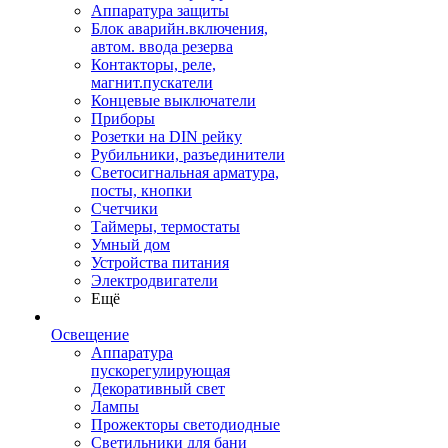
Аппаратура защиты
Блок аварийн.включения,
автом. ввода резерва
Контакторы, реле,
магнит.пускатели
Концевые выключатели
Приборы
Розетки на DIN рейку
Рубильники, разъединители
Светосигнальная арматура,
посты, кнопки
Счетчики
Таймеры, термостаты
Умный дом
Устройства питания
Электродвигатели
Ещё
Освещение
Аппаратура
пускорегулирующая
Декоративный свет
Лампы
Прожекторы светодиодные
Светильники для бани