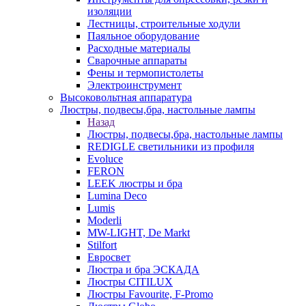
изоляции
Лестницы, строительные ходули
Паяльное оборудование
Расходные материалы
Сварочные аппараты
Фены и термопистолеты
Электроинструмент
Высоковольтная аппаратура
Люстры, подвесы,бра, настольные лампы
Назад
Люстры, подвесы,бра, настольные лампы
REDIGLE светильники из профиля
Evoluce
FERON
LEEK люстры и бра
Lumina Deco
Lumis
Moderli
MW-LIGHT, De Markt
Stilfort
Евросвет
Люстра и бра ЭСКАДА
Люстры CITILUX
Люстры Favourite, F-Promo