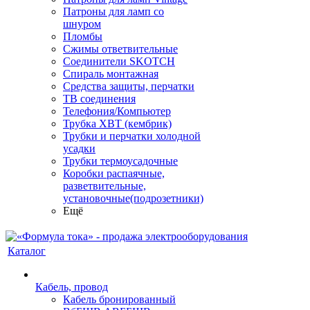
Патроны для ламп со
шнуром
Пломбы
Сжимы ответвительные
Соединители SKOTCH
Спираль монтажная
Средства защиты, перчатки
ТВ соединения
Телефония/Компьютер
Трубка ХВТ (кембрик)
Трубки и перчатки холодной
усадки
Трубки термоусадочные
Коробки распаячные,
разветвительные,
установочные(подрозетники)
Ещё
Каталог
Кабель, провод
Кабель бронированный