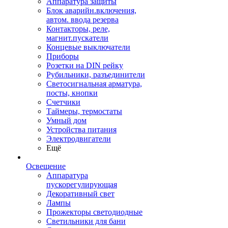
Аппаратура защиты
Блок аварийн.включения,
автом. ввода резерва
Контакторы, реле,
магнит.пускатели
Концевые выключатели
Приборы
Розетки на DIN рейку
Рубильники, разъединители
Светосигнальная арматура,
посты, кнопки
Счетчики
Таймеры, термостаты
Умный дом
Устройства питания
Электродвигатели
Ещё
Освещение
Аппаратура
пускорегулирующая
Декоративный свет
Лампы
Прожекторы светодиодные
Светильники для бани