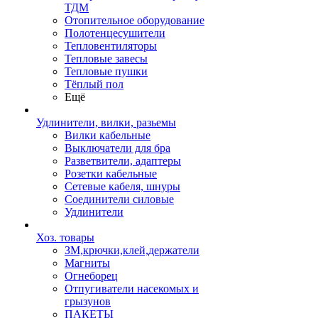
ТДМ
Отопительное оборудование
Полотенцесушители
Тепловентиляторы
Тепловые завесы
Тепловые пушки
Тёплый пол
Ещё
Удлинители, вилки, разьемы
Вилки кабельные
Выключатели для бра
Разветвители, адаптеры
Розетки кабельные
Сетевые кабеля, шнуры
Соединители силовые
Удлинители
Хоз. товары
ЗМ,крючки,клей,держатели
Магниты
Огнеборец
Отпугиватели насекомых и
грызунов
ПАКЕТЫ