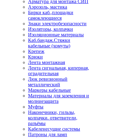
Арматура для монтажа СИП
Аэрозоль, мастика
Бирки каб.,площадки
самоклеющиеся
Знаки электробезопасности
Изоляторы, колпачки
Изоляционные материалы
Каб.бандаж.Стяжки
кабельные (хомуты)
Крепеж
Крюки
Лента монтажная
Лента сигнальная, киперная,
оградительная
Люк ревизионный
металлический
Маркеры кабельные
Материалы для заземления и
молниезащита
Муфты
Наконечники, гильзы,
колпачки. ответвители,
разъёмы
Кабеленесущие системы
Патроны для ламп