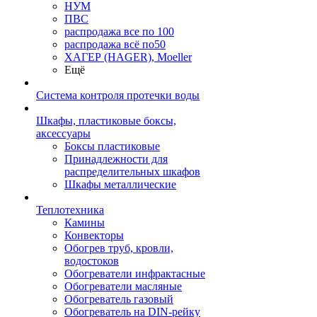
НУМ
ПВС
распродажа все по 100
распродажа всё по50
ХАГЕР (HAGER), Moeller
Ещё
Система контроля протечки воды
Шкафы, пластиковые боксы,
аксессуары
Боксы пластиковые
Принадлежности для
распределительных шкафов
Шкафы металлические
Теплотехника
Камины
Конвекторы
Обогрев труб, кровли,
водостоков
Обогреватели инфрактасные
Обогреватели масляные
Обогреватель газовый
Обогреватель на DIN-рейку