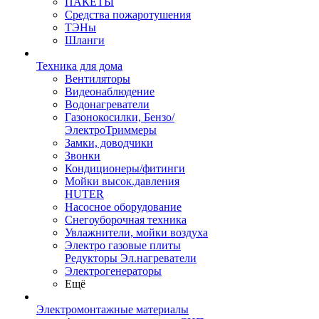
ПАКЕТЫ
Средства пожаротушения
ТЭНы
Шланги
Техника для дома
Вентиляторы
Видеонаблюдение
Водонагреватели
Газонокосилки, Бензо/
ЭлектроТриммеры
Замки, доводчики
Звонки
Кондиционеры/фитинги
Мойки высок.давления
HUTER
Насосное оборудование
Снегоуборочная техника
Увлажнители, мойки воздуха
Электро газовые плиты
Редукторы Эл.нагреватели
Электрогенераторы
Ещё
Электромонтажные материалы