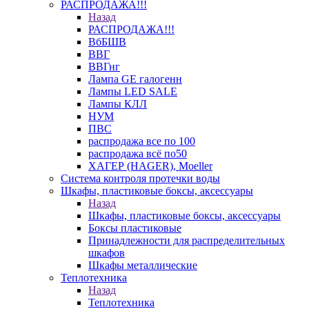
РАСПРОДАЖА!!!
Назад
РАСПРОДАЖА!!!
ВбБШВ
ВВГ
ВВГнг
Лампа GE галогенн
Лампы LED SALE
Лампы КЛЛ
НУМ
ПВС
распродажа все по 100
распродажа всё по50
ХАГЕР (HAGER), Moeller
Система контроля протечки воды
Шкафы, пластиковые боксы, аксессуары
Назад
Шкафы, пластиковые боксы, аксессуары
Боксы пластиковые
Принадлежности для распределительных
шкафов
Шкафы металлические
Теплотехника
Назад
Теплотехника