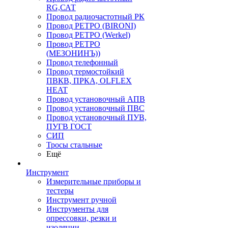
RG,САТ
Провод радиочастотный РК
Провод РЕТРО (BIRONI)
Провод РЕТРО (Werkel)
Провод РЕТРО
(МЕЗОНИНЪ))
Провод телефонный
Провод термостойкий
ПВКВ, ПРКА, OLFLEX
HEAT
Провод установочный АПВ
Провод установочный ПВС
Провод установочный ПУВ,
ПУГВ ГОСТ
СИП
Тросы стальные
Ещё
Инструмент
Измерительные приборы и
тестеры
Инструмент ручной
Инструменты для
опрессовки, резки и
изоляции