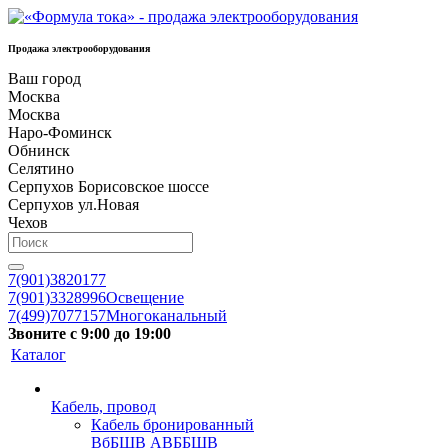
Продажа электрооборудования
Ваш город
Москва
Москва
Наро-Фоминск
Обнинск
Селятино
Серпухов Борисовское шоссе
Серпухов ул.Новая
Чехов
7(901)3820177
7(901)3328996
Освещение
7(499)7077157
Многоканальный
Звоните с 9:00 до 19:00
Каталог
Кабель, провод
Кабель бронированный
ВбБШВ АВББШВ