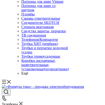
Патроны для ламп Vintage
Патроны для ламп со
шнуром
Пломбы
Сжимы ответвительные
Соединители SKOTCH
Спираль монтажная
Средства защиты, перчатки
ТВ соединения
Телефония/Компьютер
Трубка ХВТ (кембрик)
Трубки и перчатки холодной
усадки
Трубки термоусадочные
Коробки распаячные,
разветвительные,
установочные(подрозетники)
Ещё
Телефоны