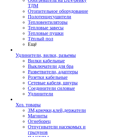
Обогреватель на DIN-рейку
ТДМ
Отопительное оборудование
Полотенцесушители
Тепловентиляторы
Тепловые завесы
Тепловые пушки
Тёплый пол
Ещё
Удлинители, вилки, разьемы
Вилки кабельные
Выключатели для бра
Разветвители, адаптеры
Розетки кабельные
Сетевые кабеля, шнуры
Соединители силовые
Удлинители
Хоз. товары
ЗМ,крючки,клей,держатели
Магниты
Огнеборец
Отпугиватели насекомых и
грызунов