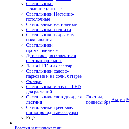
Светильники
люминисцентные
Светильники Настенно-
потолочные
Светильники настольные
Светильники ночники
Светильники под лампу
накаливания
Светильники
промышленные
Детекторы, выключатели
светоконтрольные
Лента LED и аксессуары
Светильники садово-
парковые и на солн. батарее
Фонари
Светильники и лампы LED
для растений
Светильники светодиод.для
Люстры,
Акции
М
лестниц
подвесы,бра
Светильники трековые,
шинопровод и аксессуары
Ещё
Розетки и выключатели