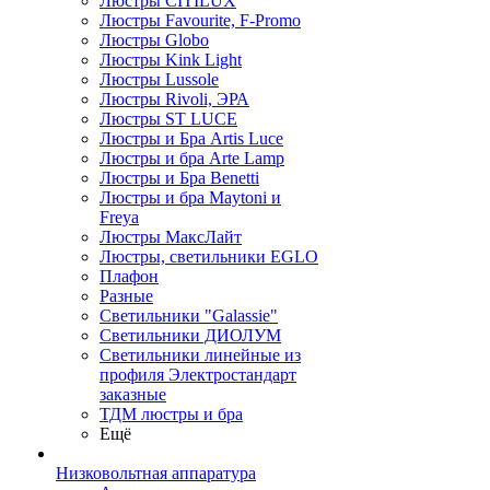
Люстры CITILUX
Люстры Favourite, F-Promo
Люстры Globo
Люстры Kink Light
Люстры Lussole
Люстры Rivoli, ЭРА
Люстры ST LUCE
Люстры и Бра Artis Luce
Люстры и бра Arte Lamp
Люстры и Бра Benetti
Люстры и бра Maytoni и
Freya
Люстры МаксЛайт
Люстры, светильники EGLO
Плафон
Разные
Светильники "Galassie"
Светильники ДИОЛУМ
Светильники линейные из
профиля Электростандарт
заказные
ТДМ люстры и бра
Ещё
Низковольтная аппаратура