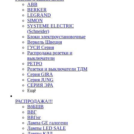
ABB
BERKER
LEGRAND
SIMON
SYSTEME ELECTRIC
(Schneider)
Блоки электроустановочные
Веркель Швеция
ГУСИ Серия
Распродажа розетки и
выключатели
РЕТРО
Розетки и выключатели ТДМ
Серия GIRA
Серия JUNG
СЕРИЯ ЭРА
Ещё
РАСПРОДАЖА!!!
ВбБШВ
ВВГ
ВВГнг
Лампа GE галогенн
Лампы LED SALE
Лампы КЛЛ