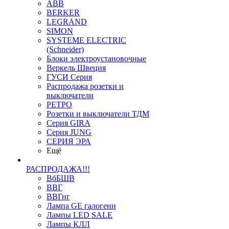
ABB
BERKER
LEGRAND
SIMON
SYSTEME ELECTRIC
(Schneider)
Блоки электроустановочные
Веркель Швеция
ГУСИ Серия
Распродажа розетки и
выключатели
РЕТРО
Розетки и выключатели ТДМ
Серия GIRA
Серия JUNG
СЕРИЯ ЭРА
Ещё
РАСПРОДАЖА!!!
ВбБШВ
ВВГ
ВВГнг
Лампа GE галогенн
Лампы LED SALE
Лампы КЛЛ