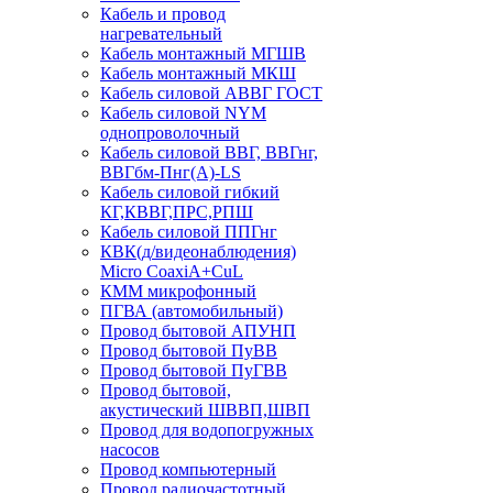
Кабель и провод
нагревательный
Кабель монтажный МГШВ
Кабель монтажный МКШ
Кабель силовой АВВГ ГОСТ
Кабель силовой NYM
однопроволочный
Кабель силовой ВВГ, ВВГнг,
ВВГбм-Пнг(А)-LS
Кабель силовой гибкий
КГ,КВВГ,ПРС,РПШ
Кабель силовой ППГнг
КВК(д/видеонаблюдения)
Micro CoaxiA+CuL
КММ микрофонный
ПГВА (автомобильный)
Провод бытовой АПУНП
Провод бытовой ПуВВ
Провод бытовой ПуГВВ
Провод бытовой,
акустический ШВВП,ШВП
Провод для водопогружных
насосов
Провод компьютерный
Провод радиочастотный