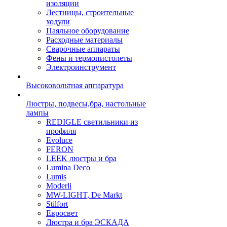
изоляции
Лестницы, строительные
ходули
Паяльное оборудование
Расходные материалы
Сварочные аппараты
Фены и термопистолеты
Электроинструмент
Высоковольтная аппаратура
Люстры, подвесы,бра, настольные
лампы
REDIGLE светильники из
профиля
Evoluce
FERON
LEEK люстры и бра
Lumina Deco
Lumis
Moderli
MW-LIGHT, De Markt
Stilfort
Евросвет
Люстра и бра ЭСКАДА