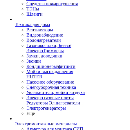
Средства пожаротушения
ТЭНы
Шланги
Техника для дома
Вентиляторы
Видеонаблюдение
Водонагреватели
Газонокосилки, Бензо/
ЭлектроТриммеры
Замки, доводчики
Звонки
Кондиционеры/фитинги
Мойки высок.давления
HUTER
Насосное оборудование
Снегоуборочная техника
Увлажнители, мойки воздуха
Электро газовые плиты
Редукторы Эл.нагреватели
Электрогенераторы
Ещё
Электромонтажные материалы
Арматура для монтажа СИП