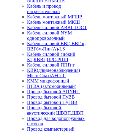
ВбБШВ АВББШВ
Кабель и провод
нагревательный
Кабель монтажный МГШВ
Кабель монтажный МКШ
Кабель силовой АВВГ ГОСТ
Кабель силовой NYM
однопроволочный
Кабель силовой ВВГ, ВВГнг,
ВВГбм-Пнг(А)-LS
Кабель силовой гибкий
КГ,КВВГ,ПРС,РПШ
Кабель силовой ППГнг
КВК(д/видеонаблюдения)
Micro CoaxiA+CuL
КММ микрофонный
ПГВА (автомобильный)
Провод бытовой АПУНП
Провод бытовой ПуВВ
Провод бытовой ПуГВВ
Провод бытовой,
акустический ШВВП,ШВП
Провод для водопогружных
насосов
Провод компьютерный