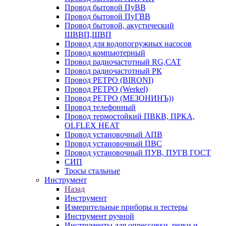
Провод бытовой ПуВВ
Провод бытовой ПуГВВ
Провод бытовой, акустический
ШВВП,ШВП
Провод для водопогружных насосов
Провод компьютерный
Провод радиочастотный RG,САТ
Провод радиочастотный РК
Провод РЕТРО (BIRONI)
Провод РЕТРО (Werkel)
Провод РЕТРО (МЕЗОНИНЪ))
Провод телефонный
Провод термостойкий ПВКВ, ПРКА,
OLFLEX HEAT
Провод установочный АПВ
Провод установочный ПВС
Провод установочный ПУВ, ПУГВ ГОСТ
СИП
Тросы стальные
Инструмент
Назад
Инструмент
Измерительные приборы и тестеры
Инструмент ручной
Инструменты для опрессовки, резки и