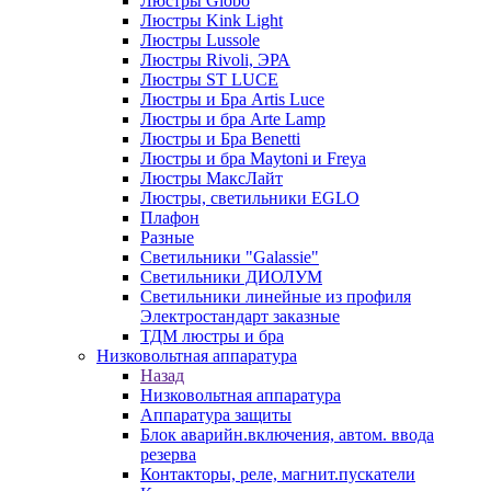
Люстры Globo
Люстры Kink Light
Люстры Lussole
Люстры Rivoli, ЭРА
Люстры ST LUCE
Люстры и Бра Artis Luce
Люстры и бра Arte Lamp
Люстры и Бра Benetti
Люстры и бра Maytoni и Freya
Люстры МаксЛайт
Люстры, светильники EGLO
Плафон
Разные
Светильники "Galassie"
Светильники ДИОЛУМ
Светильники линейные из профиля
Электростандарт заказные
ТДМ люстры и бра
Низковольтная аппаратура
Назад
Низковольтная аппаратура
Аппаратура защиты
Блок аварийн.включения, автом. ввода
резерва
Контакторы, реле, магнит.пускатели