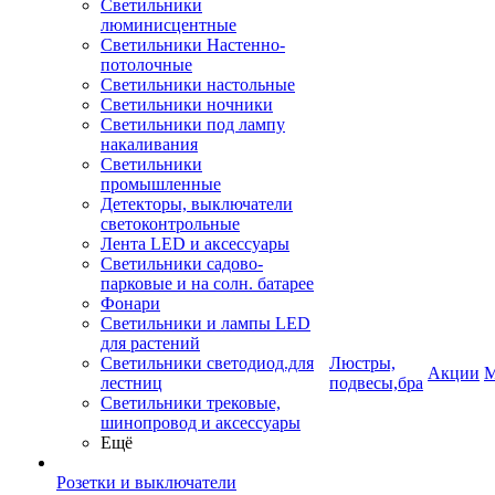
Светильники
люминисцентные
Светильники Настенно-
потолочные
Светильники настольные
Светильники ночники
Светильники под лампу
накаливания
Светильники
промышленные
Детекторы, выключатели
светоконтрольные
Лента LED и аксессуары
Светильники садово-
парковые и на солн. батарее
Фонари
Светильники и лампы LED
для растений
Светильники светодиод.для
Люстры,
Акции
М
лестниц
подвесы,бра
Светильники трековые,
шинопровод и аксессуары
Ещё
Розетки и выключатели