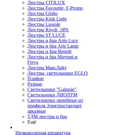
Люстры CITILUX
Люстры Favourite, F-Promo
Люстры Globo
Люстры Kink Light
Люстры Lussole
Люстры Rivoli, ЭРА
Люстры ST LUCE
Люстры и Бра Artis Luce
Люстры и бра Arte Lamp
Люстры и Бра Benetti
Люстры и бра Maytoni и
Freya
Люстры МаксЛайт
Люстры, светильники EGLO
Плафон
Разные
Светильники "Galassie"
Светильники ДИОЛУМ
Светильники линейные из
профиля Электростандарт
заказные
ТДМ люстры и бра
Ещё
Низковольтная аппаратура