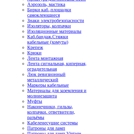
Аэрозоль, мастика
Бирки каб.,площадки
самоклеющиеся
Знаки электробезопасности
Изоляторы, колпачки
Изоляционные материалы
Каб.бандаж.Стяжки
кабельные (хомуты)
Крепеж
Крюки
Лента монтажная
Лента сигнальная, киперная,
оградительная
Люк ревизионный
металлический
Маркеры кабельные
Материалы для заземления и
молниезащита
Муфты
Наконечники, гильзы,
колпачки. ответвители,
разъёмы
Кабеленесущие системы
Патроны для ламп
Патроны для ламп Vintage