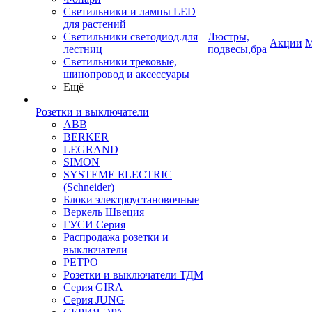
Светильники и лампы LED
для растений
Светильники светодиод.для
Люстры,
Акции
М
лестниц
подвесы,бра
Светильники трековые,
шинопровод и аксессуары
Ещё
Розетки и выключатели
ABB
BERKER
LEGRAND
SIMON
SYSTEME ELECTRIC
(Schneider)
Блоки электроустановочные
Веркель Швеция
ГУСИ Серия
Распродажа розетки и
выключатели
РЕТРО
Розетки и выключатели ТДМ
Серия GIRA
Серия JUNG