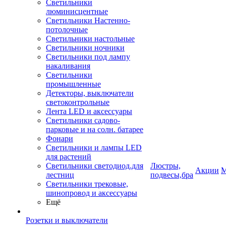
Светильники
люминисцентные
Светильники Настенно-
потолочные
Светильники настольные
Светильники ночники
Светильники под лампу
накаливания
Светильники
промышленные
Детекторы, выключатели
светоконтрольные
Лента LED и аксессуары
Светильники садово-
парковые и на солн. батарее
Фонари
Светильники и лампы LED
для растений
Светильники светодиод.для
Люстры,
Акции
М
лестниц
подвесы,бра
Светильники трековые,
шинопровод и аксессуары
Ещё
Розетки и выключатели