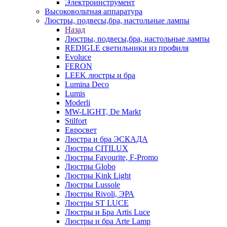
Электроинструмент
Высоковольтная аппаратура
Люстры, подвесы,бра, настольные лампы
Назад
Люстры, подвесы,бра, настольные лампы
REDIGLE светильники из профиля
Evoluce
FERON
LEEK люстры и бра
Lumina Deco
Lumis
Moderli
MW-LIGHT, De Markt
Stilfort
Евросвет
Люстра и бра ЭСКАДА
Люстры CITILUX
Люстры Favourite, F-Promo
Люстры Globo
Люстры Kink Light
Люстры Lussole
Люстры Rivoli, ЭРА
Люстры ST LUCE
Люстры и Бра Artis Luce
Люстры и бра Arte Lamp