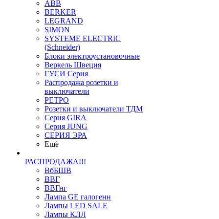
ABB
BERKER
LEGRAND
SIMON
SYSTEME ELECTRIC
(Schneider)
Блоки электроустановочные
Веркель Швеция
ГУСИ Серия
Распродажа розетки и
выключатели
РЕТРО
Розетки и выключатели ТДМ
Серия GIRA
Серия JUNG
СЕРИЯ ЭРА
Ещё
РАСПРОДАЖА!!!
ВбБШВ
ВВГ
ВВГнг
Лампа GE галогенн
Лампы LED SALE
Лампы КЛЛ