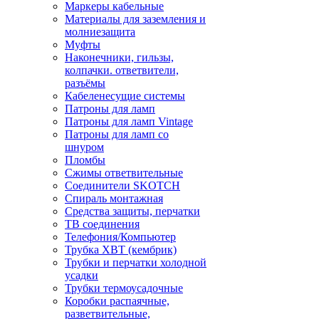
Маркеры кабельные
Материалы для заземления и
молниезащита
Муфты
Наконечники, гильзы,
колпачки. ответвители,
разъёмы
Кабеленесущие системы
Патроны для ламп
Патроны для ламп Vintage
Патроны для ламп со
шнуром
Пломбы
Сжимы ответвительные
Соединители SKOTCH
Спираль монтажная
Средства защиты, перчатки
ТВ соединения
Телефония/Компьютер
Трубка ХВТ (кембрик)
Трубки и перчатки холодной
усадки
Трубки термоусадочные
Коробки распаячные,
разветвительные,