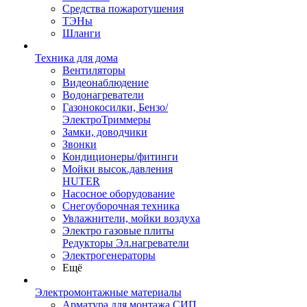
Средства пожаротушения
ТЭНы
Шланги
Техника для дома
Вентиляторы
Видеонаблюдение
Водонагреватели
Газонокосилки, Бензо/
ЭлектроТриммеры
Замки, доводчики
Звонки
Кондиционеры/фитинги
Мойки высок.давления
HUTER
Насосное оборудование
Снегоуборочная техника
Увлажнители, мойки воздуха
Электро газовые плиты
Редукторы Эл.нагреватели
Электрогенераторы
Ещё
Электромонтажные материалы
Арматура для монтажа СИП