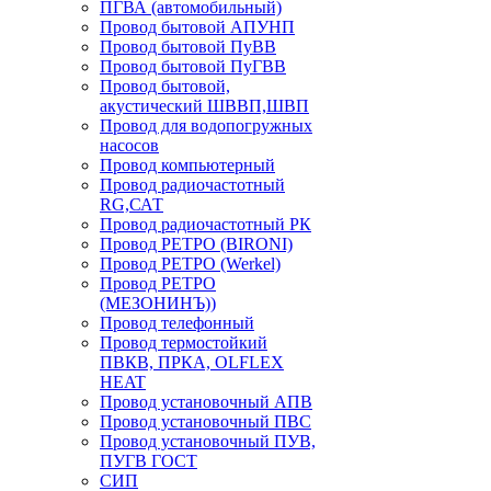
ПГВА (автомобильный)
Провод бытовой АПУНП
Провод бытовой ПуВВ
Провод бытовой ПуГВВ
Провод бытовой,
акустический ШВВП,ШВП
Провод для водопогружных
насосов
Провод компьютерный
Провод радиочастотный
RG,САТ
Провод радиочастотный РК
Провод РЕТРО (BIRONI)
Провод РЕТРО (Werkel)
Провод РЕТРО
(МЕЗОНИНЪ))
Провод телефонный
Провод термостойкий
ПВКВ, ПРКА, OLFLEX
HEAT
Провод установочный АПВ
Провод установочный ПВС
Провод установочный ПУВ,
ПУГВ ГОСТ
СИП