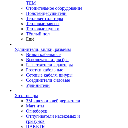
ТДМ
Отопительное оборудование
Полотенцесушители
Тепловентиляторы
Тепловые завесы
Тепловые пушки
Тёплый пол
Ещё
Удлинители, вилки, разьемы
Вилки кабельные
Выключатели для бра
Разветвители, адаптеры
Розетки кабельные
Сетевые кабеля, шнуры
Соединители силовые
Удлинители
Хоз. товары
ЗМ,крючки,клей,держатели
Магниты
Огнеборец
Отпугиватели насекомых и
грызунов
ПАКЕТЫ