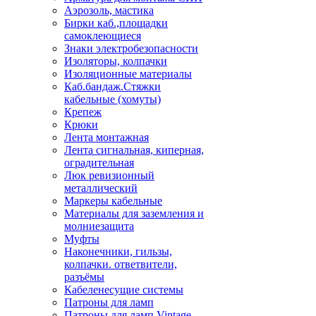
Аэрозоль, мастика
Бирки каб.,площадки
самоклеющиеся
Знаки электробезопасности
Изоляторы, колпачки
Изоляционные материалы
Каб.бандаж.Стяжки
кабельные (хомуты)
Крепеж
Крюки
Лента монтажная
Лента сигнальная, киперная,
оградительная
Люк ревизионный
металлический
Маркеры кабельные
Материалы для заземления и
молниезащита
Муфты
Наконечники, гильзы,
колпачки. ответвители,
разъёмы
Кабеленесущие системы
Патроны для ламп
Патроны для ламп Vintage