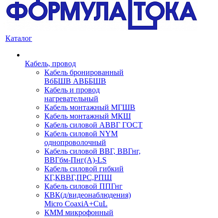
Каталог
Кабель, провод
Кабель бронированный
ВбБШВ АВББШВ
Кабель и провод
нагревательный
Кабель монтажный МГШВ
Кабель монтажный МКШ
Кабель силовой АВВГ ГОСТ
Кабель силовой NYM
однопроволочный
Кабель силовой ВВГ, ВВГнг,
ВВГбм-Пнг(А)-LS
Кабель силовой гибкий
КГ,КВВГ,ПРС,РПШ
Кабель силовой ППГнг
КВК(д/видеонаблюдения)
Micro CoaxiA+CuL
КММ микрофонный