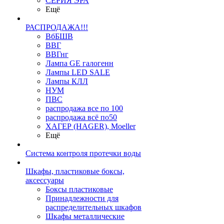
СЕРИЯ ЭРА
Ещё
РАСПРОДАЖА!!!
ВбБШВ
ВВГ
ВВГнг
Лампа GE галогенн
Лампы LED SALE
Лампы КЛЛ
НУМ
ПВС
распродажа все по 100
распродажа всё по50
ХАГЕР (HAGER), Moeller
Ещё
Система контроля протечки воды
Шкафы, пластиковые боксы,
аксессуары
Боксы пластиковые
Принадлежности для
распределительных шкафов
Шкафы металлические