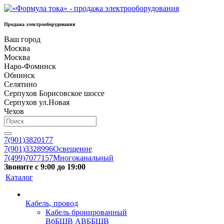
Продажа электрооборудования
Ваш город
Москва
Москва
Наро-Фоминск
Обнинск
Селятино
Серпухов Борисовское шоссе
Серпухов ул.Новая
Чехов
7(901)3820177
7(901)3328996
Освещение
7(499)7077157
Многоканальный
Звоните с 9:00 до 19:00
Каталог
Кабель, провод
Кабель бронированный
ВбБШВ АВББШВ