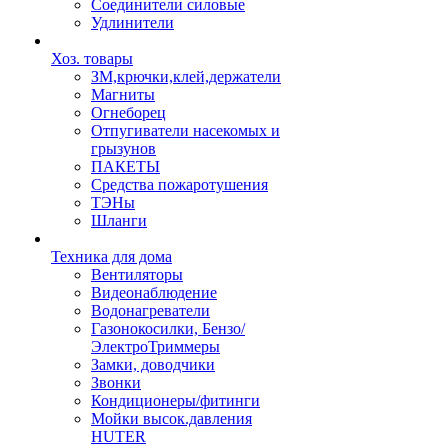
Соединители силовые
Удлинители
Хоз. товары
ЗМ,крючки,клей,держатели
Магниты
Огнеборец
Отпугиватели насекомых и
грызунов
ПАКЕТЫ
Средства пожаротушения
ТЭНы
Шланги
Техника для дома
Вентиляторы
Видеонаблюдение
Водонагреватели
Газонокосилки, Бензо/
ЭлектроТриммеры
Замки, доводчики
Звонки
Кондиционеры/фитинги
Мойки высок.давления
HUTER