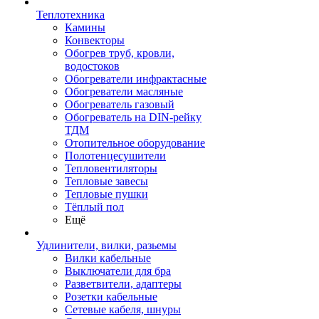
Теплотехника
Камины
Конвекторы
Обогрев труб, кровли,
водостоков
Обогреватели инфрактасные
Обогреватели масляные
Обогреватель газовый
Обогреватель на DIN-рейку
ТДМ
Отопительное оборудование
Полотенцесушители
Тепловентиляторы
Тепловые завесы
Тепловые пушки
Тёплый пол
Ещё
Удлинители, вилки, разьемы
Вилки кабельные
Выключатели для бра
Разветвители, адаптеры
Розетки кабельные
Сетевые кабеля, шнуры