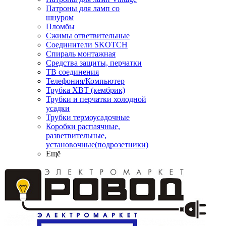
Патроны для ламп со
шнуром
Пломбы
Сжимы ответвительные
Соединители SKOTCH
Спираль монтажная
Средства защиты, перчатки
ТВ соединения
Телефония/Компьютер
Трубка ХВТ (кембрик)
Трубки и перчатки холодной
усадки
Трубки термоусадочные
Коробки распаячные,
разветвительные,
установочные(подрозетники)
Ещё