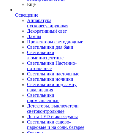
Ещё
Освещение
Аппаратура
пускорегулирующая
Декоративный свет
Лампы
Прожекторы светодиодные
Светильники для бани
Светильники
люминисцентные
Светильники Настенно-
потолочные
Светильники настольные
Светильники ночники
Светильники под лампу
накаливания
Светильники
промышленные
Детекторы, выключатели
светоконтрольные
Лента LED и аксессуары
Светильники садово-
парковые и на солн. батарее
Фонари