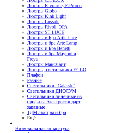
Люстры CITILUX
Люстры Favourite, F-Promo
Люстры Globo
Люстры Kink Light
Люстры Lussole
Люстры Rivoli, ЭРА
Люстры ST LUCE
Люстры и Бра Artis Luce
Люстры и бра Arte Lamp
Люстры и Бра Benetti
Люстры и бра Maytoni и
Freya
Люстры МаксЛайт
Люстры, светильники EGLO
Плафон
Разные
Светильники "Galassie"
Светильники ДИОЛУМ
Светильники линейные из
профиля Электростандарт
заказные
ТДМ люстры и бра
Ещё
Низковольтная аппаратура