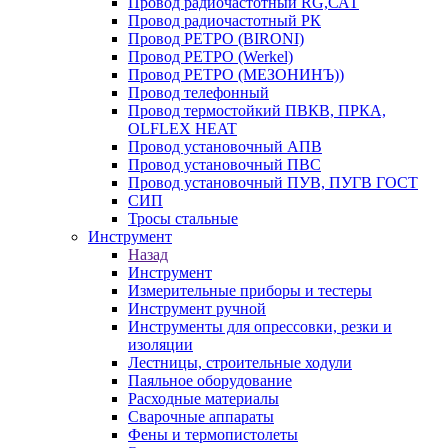
Провод радиочастотный RG,САТ
Провод радиочастотный РК
Провод РЕТРО (BIRONI)
Провод РЕТРО (Werkel)
Провод РЕТРО (МЕЗОНИНЪ))
Провод телефонный
Провод термостойкий ПВКВ, ПРКА,
OLFLEX HEAT
Провод установочный АПВ
Провод установочный ПВС
Провод установочный ПУВ, ПУГВ ГОСТ
СИП
Тросы стальные
Инструмент
Назад
Инструмент
Измерительные приборы и тестеры
Инструмент ручной
Инструменты для опрессовки, резки и
изоляции
Лестницы, строительные ходули
Паяльное оборудование
Расходные материалы
Сварочные аппараты
Фены и термопистолеты