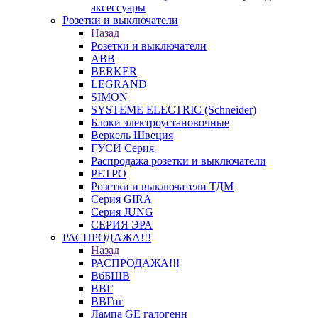
аксессуары
Розетки и выключатели
Назад
Розетки и выключатели
ABB
BERKER
LEGRAND
SIMON
SYSTEME ELECTRIC (Schneider)
Блоки электроустановочные
Веркель Швеция
ГУСИ Серия
Распродажа розетки и выключатели
РЕТРО
Розетки и выключатели ТДМ
Серия GIRA
Серия JUNG
СЕРИЯ ЭРА
РАСПРОДАЖА!!!
Назад
РАСПРОДАЖА!!!
ВбБШВ
ВВГ
ВВГнг
Лампа GE галогенн