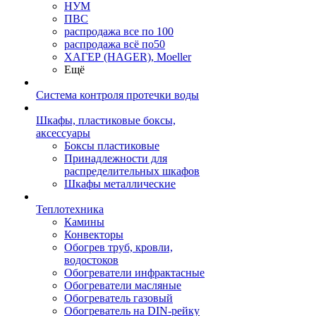
НУМ
ПВС
распродажа все по 100
распродажа всё по50
ХАГЕР (HAGER), Moeller
Ещё
Система контроля протечки воды
Шкафы, пластиковые боксы,
аксессуары
Боксы пластиковые
Принадлежности для
распределительных шкафов
Шкафы металлические
Теплотехника
Камины
Конвекторы
Обогрев труб, кровли,
водостоков
Обогреватели инфрактасные
Обогреватели масляные
Обогреватель газовый
Обогреватель на DIN-рейку