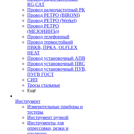
RG,САТ
Провод радиочастотный РК
Провод РЕТРО (BIRONI)
Провод РЕТРО (Werkel)
Провод РЕТРО
(МЕЗОНИНЪ))
Провод телефонный
Провод термостойкий
ПВКВ, ПРКА, OLFLEX
HEAT
Провод установочный АПВ
Провод установочный ПВС
Провод установочный ПУВ,
ПУГВ ГОСТ
СИП
Тросы стальные
Ещё
Инструмент
Измерительные приборы и
тестеры
Инструмент ручной
Инструменты для
опрессовки, резки и
изоляции