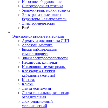
Насосное оборудование
Снегоуборочная техника
Увлажнители, мойки воздуха
Электро газовые плиты
Редукторы Эл.нагреватели
Электрогенераторы
Ещё
Электромонтажные материалы
Арматура для монтажа СИП
Аэрозоль, мастика
Бирки каб.,площадки
самоклеющиеся
Знаки электробезопасности
Изоляторы, колпачки
Изоляционные материалы
Каб.бандаж.Стяжки
кабельные (хомуты)
Крепеж
Крюки
Лента монтажная
Лента сигнальная, киперная,
оградительная
Люк ревизионный
металлический