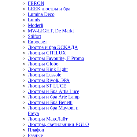
FERON
LEEK люстры и бра
Lumina Deco
Lumis
Moderli
MW-LIGHT, De Markt
Stilfort
Евросвет
Люстра и бра ЭСКАДА
Люстры CITILUX
Люстры Favourite, F-Promo
Люстры Globo
Люстры Kink Light
Люстры Lussole
Люстры Rivoli, ЭРА
Люстры ST LUCE
Люстры и Бра Artis Luce
Люстры и бра Arte Lamp
Люстры и Бра Benetti
Люстры и бра Maytoni и
Freya
Люстры МаксЛайт
Люстры, светильники EGLO
Плафон
Разные