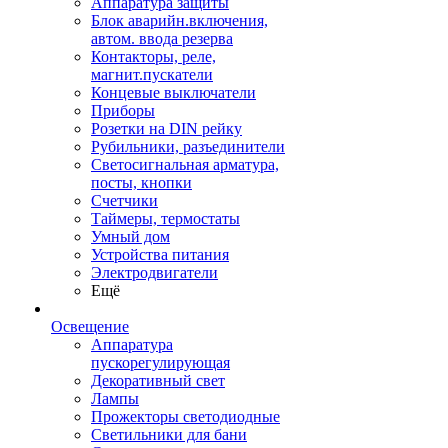
Аппаратура защиты
Блок аварийн.включения,
автом. ввода резерва
Контакторы, реле,
магнит.пускатели
Концевые выключатели
Приборы
Розетки на DIN рейку
Рубильники, разъединители
Светосигнальная арматура,
посты, кнопки
Счетчики
Таймеры, термостаты
Умный дом
Устройства питания
Электродвигатели
Ещё
Освещение
Аппаратура
пускорегулирующая
Декоративный свет
Лампы
Прожекторы светодиодные
Светильники для бани