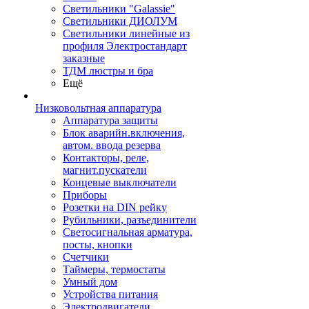
Светильники "Galassie"
Светильники ДИОЛУМ
Светильники линейные из
профиля Электростандарт
заказные
ТДМ люстры и бра
Ещё
Низковольтная аппаратура
Аппаратура защиты
Блок аварийн.включения,
автом. ввода резерва
Контакторы, реле,
магнит.пускатели
Концевые выключатели
Приборы
Розетки на DIN рейку
Рубильники, разъединители
Светосигнальная арматура,
посты, кнопки
Счетчики
Таймеры, термостаты
Умный дом
Устройства питания
Электродвигатели