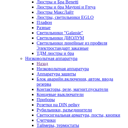
Люстры и Бра Benetti
Люстры и бра Maytoni и Freya
Люстры МаксЛайт
Люстры, светильники EGLO
Плафон
Разные
Светильники "Galassie"
Светильники ДИОЛУМ
Светильники линейные из профиля
Электростандарт заказные
ТДМ люстры и бра
Низковольтная аппаратура
Назад
Низковольтная аппаратура
Аппаратура защиты
Блок аварийн.включения, автом. ввода
резерва
Контакторы, реле, магнит.пускатели
Концевые выключатели
Приборы
Розетки на DIN рейку
Рубильники, разъединители
Светосигнальная арматура, посты, кнопки
Счетчики
Таймеры, термостаты