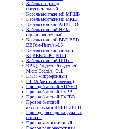
Кабель и провод
нагревательный
Кабель монтажный МГШВ
Кабель монтажный МКШ
Кабель силовой АВВГ ГОСТ
Кабель силовой NYM
однопроволочный
Кабель силовой ВВГ, ВВГнг,
ВВГбм-Пнг(А)-LS
Кабель силовой гибкий
КГ,КВВГ,ПРС,РПШ
Кабель силовой ППГнг
КВК(д/видеонаблюдения)
Micro CoaxiA+CuL
КММ микрофонный
ПГВА (автомобильный)
Провод бытовой АПУНП
Провод бытовой ПуВВ
Провод бытовой ПуГВВ
Провод бытовой,
акустический ШВВП,ШВП
Провод для водопогружных
насосов
Провод компьютерный
Провод радиочастотный