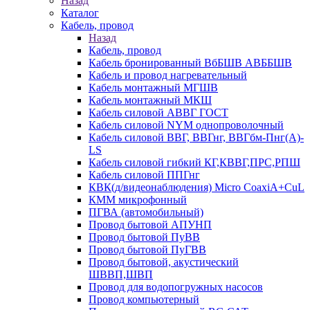
Назад
Каталог
Кабель, провод
Назад
Кабель, провод
Кабель бронированный ВбБШВ АВББШВ
Кабель и провод нагревательный
Кабель монтажный МГШВ
Кабель монтажный МКШ
Кабель силовой АВВГ ГОСТ
Кабель силовой NYM однопроволочный
Кабель силовой ВВГ, ВВГнг, ВВГбм-Пнг(А)-
LS
Кабель силовой гибкий КГ,КВВГ,ПРС,РПШ
Кабель силовой ППГнг
КВК(д/видеонаблюдения) Micro CoaxiA+CuL
КММ микрофонный
ПГВА (автомобильный)
Провод бытовой АПУНП
Провод бытовой ПуВВ
Провод бытовой ПуГВВ
Провод бытовой, акустический
ШВВП,ШВП
Провод для водопогружных насосов
Провод компьютерный