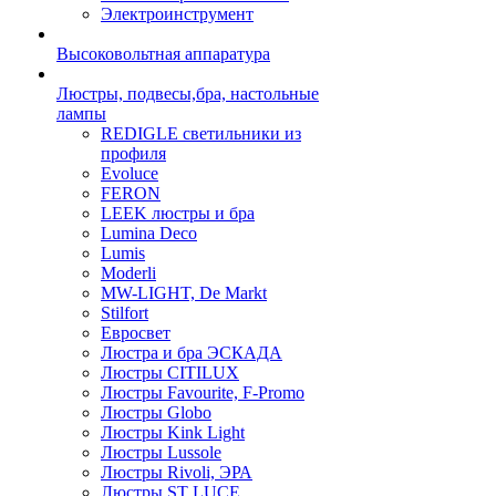
Электроинструмент
Высоковольтная аппаратура
Люстры, подвесы,бра, настольные
лампы
REDIGLE светильники из
профиля
Evoluce
FERON
LEEK люстры и бра
Lumina Deco
Lumis
Moderli
MW-LIGHT, De Markt
Stilfort
Евросвет
Люстра и бра ЭСКАДА
Люстры CITILUX
Люстры Favourite, F-Promo
Люстры Globo
Люстры Kink Light
Люстры Lussole
Люстры Rivoli, ЭРА
Люстры ST LUCE