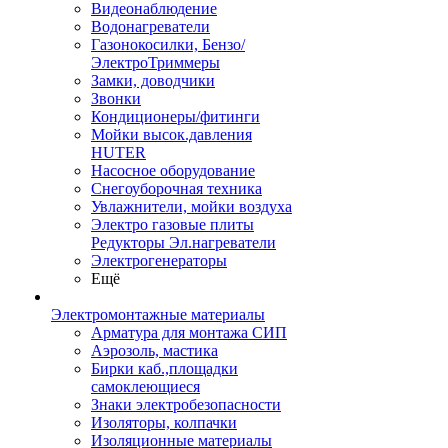
Видеонаблюдение
Водонагреватели
Газонокосилки, Бензо/
ЭлектроТриммеры
Замки, доводчики
Звонки
Кондиционеры/фитинги
Мойки высок.давления
HUTER
Насосное оборудование
Снегоуборочная техника
Увлажнители, мойки воздуха
Электро газовые плиты
Редукторы Эл.нагреватели
Электрогенераторы
Ещё
Электромонтажные материалы
Арматура для монтажа СИП
Аэрозоль, мастика
Бирки каб.,площадки
самоклеющиеся
Знаки электробезопасности
Изоляторы, колпачки
Изоляционные материалы