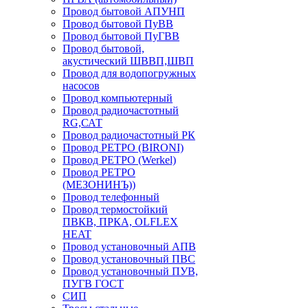
Провод бытовой АПУНП
Провод бытовой ПуВВ
Провод бытовой ПуГВВ
Провод бытовой,
акустический ШВВП,ШВП
Провод для водопогружных
насосов
Провод компьютерный
Провод радиочастотный
RG,САТ
Провод радиочастотный РК
Провод РЕТРО (BIRONI)
Провод РЕТРО (Werkel)
Провод РЕТРО
(МЕЗОНИНЪ))
Провод телефонный
Провод термостойкий
ПВКВ, ПРКА, OLFLEX
HEAT
Провод установочный АПВ
Провод установочный ПВС
Провод установочный ПУВ,
ПУГВ ГОСТ
СИП