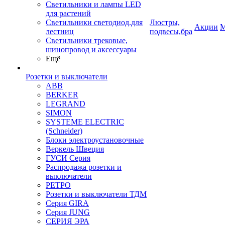
Светильники и лампы LED
для растений
Светильники светодиод.для
Люстры,
Акции
М
лестниц
подвесы,бра
Светильники трековые,
шинопровод и аксессуары
Ещё
Розетки и выключатели
ABB
BERKER
LEGRAND
SIMON
SYSTEME ELECTRIC
(Schneider)
Блоки электроустановочные
Веркель Швеция
ГУСИ Серия
Распродажа розетки и
выключатели
РЕТРО
Розетки и выключатели ТДМ
Серия GIRA
Серия JUNG
СЕРИЯ ЭРА