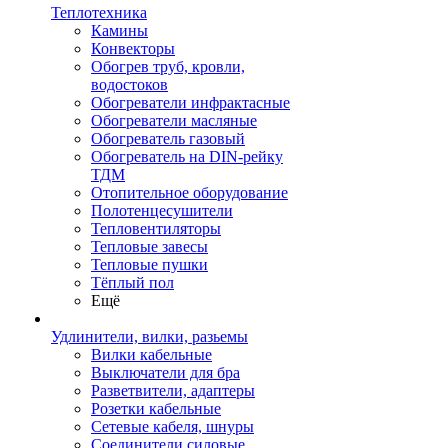
Теплотехника
Камины
Конвекторы
Обогрев труб, кровли,
водостоков
Обогреватели инфрактасные
Обогреватели масляные
Обогреватель газовый
Обогреватель на DIN-рейку
ТДМ
Отопительное оборудование
Полотенцесушители
Тепловентиляторы
Тепловые завесы
Тепловые пушки
Тёплый пол
Ещё
Удлинители, вилки, разьемы
Вилки кабельные
Выключатели для бра
Разветвители, адаптеры
Розетки кабельные
Сетевые кабеля, шнуры
Соединители силовые