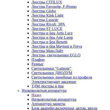
Люстры CITILUX
Люстры Favourite, F-Promo
Люстры Globo
Люстры Kink Light
Люстры Lussole
Люстры Rivoli, ЭРА
Люстры ST LUCE
Люстры и Бра Artis Luce
Люстры и бра Arte Lamp
Люстры и Бра Benetti
Люстры и бра Maytoni и Freya
Люстры МаксЛайт
Люстры, светильники EGLO
Плафон
Разные
Светильники "Galassie"
Светильники ДИОЛУМ
Светильники линейные из профиля
Электростандарт заказные
ТДМ люстры и бра
Низковольтная аппаратура
Назад
Низковольтная аппаратура
Аппаратура защиты
Блок аварийн.включения, автом. ввода