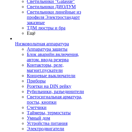
Светильники "Galassie"
Светильники ДИОЛУМ
Светильники линейные из
профиля Электростандарт
заказные
ТДМ люстры и бра
Ещё
Низковольтная аппаратура
Аппаратура защиты
Блок аварийн.включения,
автом. ввода резерва
Контакторы, реле,
магнит.пускатели
Концевые выключатели
Приборы
Розетки на DIN рейку
Рубильники, разъединители
Светосигнальная арматура,
посты, кнопки
Счетчики
Таймеры, термостаты
Умный дом
Устройства питания
Электродвигатели