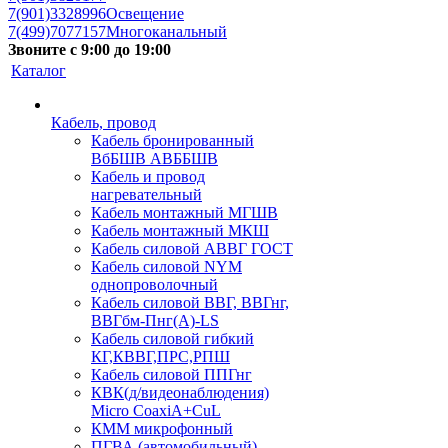
7(901)3328996
Освещение
7(499)7077157
Многоканальный
Звоните с 9:00 до 19:00
Каталог
Кабель, провод
Кабель бронированный
ВбБШВ АВББШВ
Кабель и провод
нагревательный
Кабель монтажный МГШВ
Кабель монтажный МКШ
Кабель силовой АВВГ ГОСТ
Кабель силовой NYM
однопроволочный
Кабель силовой ВВГ, ВВГнг,
ВВГбм-Пнг(А)-LS
Кабель силовой гибкий
КГ,КВВГ,ПРС,РПШ
Кабель силовой ППГнг
КВК(д/видеонаблюдения)
Micro CoaxiA+CuL
КММ микрофонный
ПГВА (автомобильный)