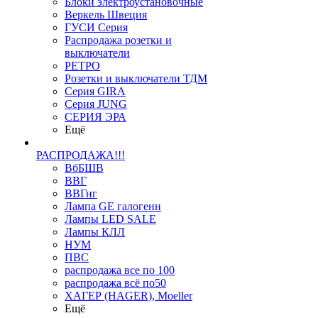
Блоки электроустановочные
Веркель Швеция
ГУСИ Серия
Распродажа розетки и
выключатели
РЕТРО
Розетки и выключатели ТДМ
Серия GIRA
Серия JUNG
СЕРИЯ ЭРА
Ещё
РАСПРОДАЖА!!!
ВбБШВ
ВВГ
ВВГнг
Лампа GE галогенн
Лампы LED SALE
Лампы КЛЛ
НУМ
ПВС
распродажа все по 100
распродажа всё по50
ХАГЕР (HAGER), Moeller
Ещё