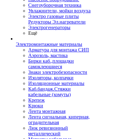
Снегоуборочная техника
Увлажнители, мойки воздуха
Электро газовые плиты
Редукторы Эл.нагреватели
Электрогенераторы
Ещё
Электромонтажные материалы
Арматура для монтажа СИП
Аэрозоль, мастика
Бирки каб.,площадки
самоклеющиеся
Знаки электробезопасности
Изоляторы, колпачки
Изоляционные материалы
Каб.бандаж.Стяжки
кабельные (хомуты)
Крепеж
Крюки
Лента монтажная
Лента сигнальная, киперная,
оградительная
Люк ревизионный
металлический