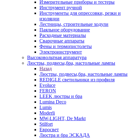
Измерительные приборы и тестеры
Инструмент ручной
Инструменты для опрессовки, резки и
изоляции
Лестницы, строительные ходули
Паяльное оборудование
Расходные материалы
Сварочные аппараты
Фены и термопистолеты
Электроинструмент
Высоковольтная аппаратура
Люстры, подвесы,бра, настольные лампы
Назад
Люстры, подвесы,бра, настольные лампы
REDIGLE светильники из профиля
Evoluce
FERON
LEEK люстры и бра
Lumina Deco
Lumis
Moderli
MW-LIGHT, De Markt
Stilfort
Евросвет
Люстра и бра ЭСКАДА