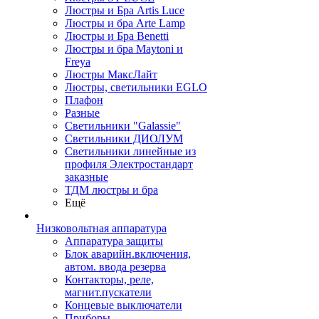
Люстры и Бра Artis Luce
Люстры и бра Arte Lamp
Люстры и Бра Benetti
Люстры и бра Maytoni и
Freya
Люстры МаксЛайт
Люстры, светильники EGLO
Плафон
Разные
Светильники "Galassie"
Светильники ДИОЛУМ
Светильники линейные из
профиля Электростандарт
заказные
ТДМ люстры и бра
Ещё
Низковольтная аппаратура
Аппаратура защиты
Блок аварийн.включения,
автом. ввода резерва
Контакторы, реле,
магнит.пускатели
Концевые выключатели
Приборы