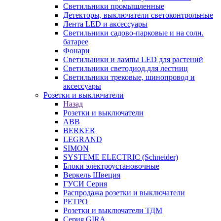
Светильники промышленные
Детекторы, выключатели светоконтрольные
Лента LED и аксессуары
Светильники садово-парковые и на солн.
батарее
Фонари
Светильники и лампы LED для растений
Светильники светодиод.для лестниц
Светильники трековые, шинопровод и
аксессуары
Розетки и выключатели
Назад
Розетки и выключатели
ABB
BERKER
LEGRAND
SIMON
SYSTEME ELECTRIC (Schneider)
Блоки электроустановочные
Веркель Швеция
ГУСИ Серия
Распродажа розетки и выключатели
РЕТРО
Розетки и выключатели ТДМ
Серия GIRA