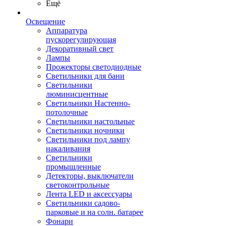
Ещё
Освещение
Аппаратура
пускорегулирующая
Декоративный свет
Лампы
Прожекторы светодиодные
Светильники для бани
Светильники
люминисцентные
Светильники Настенно-
потолочные
Светильники настольные
Светильники ночники
Светильники под лампу
накаливания
Светильники
промышленные
Детекторы, выключатели
светоконтрольные
Лента LED и аксессуары
Светильники садово-
парковые и на солн. батарее
Фонари