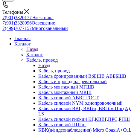
Телефоны
7(901)3820177
Электрика
7(901)3328996
Освещение
7(499)7077157
Многоканальный
Главная
Каталог
Назад
Каталог
Кабель, провод
Назад
Кабель, провод
Кабель бронированный ВбБШВ АВББШВ
Кабель и провод нагревательный
Кабель монтажный МГШВ
Кабель монтажный МКШ
Кабель силовой АВВГ ГОСТ
Кабель силовой NYM однопроволочный
Кабель силовой ВВГ, ВВГнг, ВВГбм-Пнг(А)-
LS
Кабель силовой гибкий КГ,КВВГ,ПРС,РПШ
Кабель силовой ППГнг
КВК(д/видеонаблюдения) Micro CoaxiA+CuL