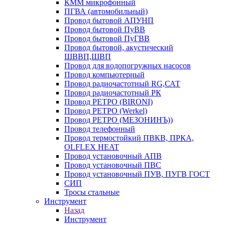
КММ микрофонный
ПГВА (автомобильный)
Провод бытовой АПУНП
Провод бытовой ПуВВ
Провод бытовой ПуГВВ
Провод бытовой, акустический
ШВВП,ШВП
Провод для водопогружных насосов
Провод компьютерный
Провод радиочастотный RG,САТ
Провод радиочастотный РК
Провод РЕТРО (BIRONI)
Провод РЕТРО (Werkel)
Провод РЕТРО (МЕЗОНИНЪ))
Провод телефонный
Провод термостойкий ПВКВ, ПРКА,
OLFLEX HEAT
Провод установочный АПВ
Провод установочный ПВС
Провод установочный ПУВ, ПУГВ ГОСТ
СИП
Тросы стальные
Инструмент
Назад
Инструмент