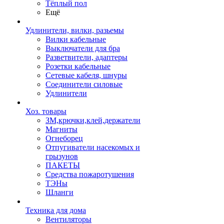
Тёплый пол
Ещё
Удлинители, вилки, разьемы
Вилки кабельные
Выключатели для бра
Разветвители, адаптеры
Розетки кабельные
Сетевые кабеля, шнуры
Соединители силовые
Удлинители
Хоз. товары
ЗМ,крючки,клей,держатели
Магниты
Огнеборец
Отпугиватели насекомых и
грызунов
ПАКЕТЫ
Средства пожаротушения
ТЭНы
Шланги
Техника для дома
Вентиляторы