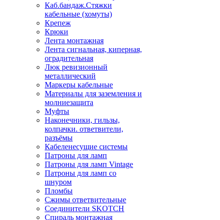
Каб.бандаж.Стяжки
кабельные (хомуты)
Крепеж
Крюки
Лента монтажная
Лента сигнальная, киперная,
оградительная
Люк ревизионный
металлический
Маркеры кабельные
Материалы для заземления и
молниезащита
Муфты
Наконечники, гильзы,
колпачки. ответвители,
разъёмы
Кабеленесущие системы
Патроны для ламп
Патроны для ламп Vintage
Патроны для ламп со
шнуром
Пломбы
Сжимы ответвительные
Соединители SKOTCH
Спираль монтажная