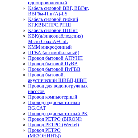
однопроволочный
Кабель силовой ВВГ, ВВГнг,
ВВГбм-Пнг(А)-LS
Кабель силовой гибкий
КГ,КВВГ,ПРС,РПШ
Кабель силовой ППГнг
КВК(д/видеонаблюдения)
Micro CoaxiA+CuL
КММ микрофонный
ПГВА (автомобильный)
Провод бытовой АПУНП
Провод бытовой ПуВВ
Провод бытовой ПуГВВ
Провод бытовой,
акустический ШВВП,ШВП
Провод для водопогружных
насосов
Провод компьютерный
Провод радиочастотный
RG,САТ
Провод радиочастотный РК
Провод РЕТРО (BIRONI)
Провод РЕТРО (Werkel)
Провод РЕТРО
(МЕЗОНИНЪ))