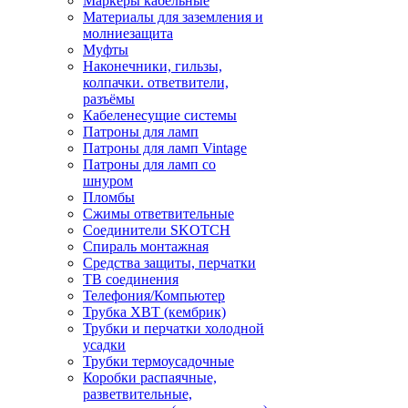
Маркеры кабельные
Материалы для заземления и
молниезащита
Муфты
Наконечники, гильзы,
колпачки. ответвители,
разъёмы
Кабеленесущие системы
Патроны для ламп
Патроны для ламп Vintage
Патроны для ламп со
шнуром
Пломбы
Сжимы ответвительные
Соединители SKOTCH
Спираль монтажная
Средства защиты, перчатки
ТВ соединения
Телефония/Компьютер
Трубка ХВТ (кембрик)
Трубки и перчатки холодной
усадки
Трубки термоусадочные
Коробки распаячные,
разветвительные,