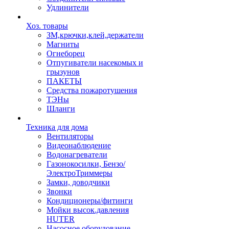
Удлинители
Хоз. товары
ЗМ,крючки,клей,держатели
Магниты
Огнеборец
Отпугиватели насекомых и
грызунов
ПАКЕТЫ
Средства пожаротушения
ТЭНы
Шланги
Техника для дома
Вентиляторы
Видеонаблюдение
Водонагреватели
Газонокосилки, Бензо/
ЭлектроТриммеры
Замки, доводчики
Звонки
Кондиционеры/фитинги
Мойки высок.давления
HUTER
Насосное оборудование