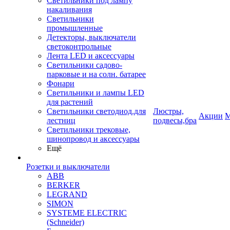
Светильники под лампу
накаливания
Светильники
промышленные
Детекторы, выключатели
светоконтрольные
Лента LED и аксессуары
Светильники садово-
парковые и на солн. батарее
Фонари
Светильники и лампы LED
для растений
Светильники светодиод.для
Люстры,
Акции
М
лестниц
подвесы,бра
Светильники трековые,
шинопровод и аксессуары
Ещё
Розетки и выключатели
ABB
BERKER
LEGRAND
SIMON
SYSTEME ELECTRIC
(Schneider)