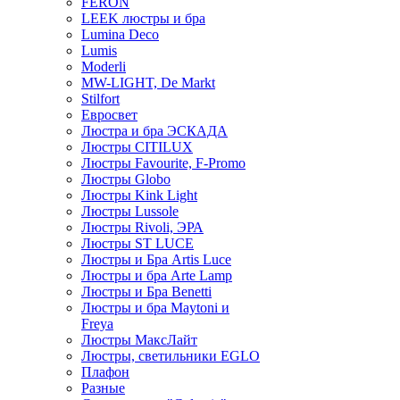
FERON
LEEK люстры и бра
Lumina Deco
Lumis
Moderli
MW-LIGHT, De Markt
Stilfort
Евросвет
Люстра и бра ЭСКАДА
Люстры CITILUX
Люстры Favourite, F-Promo
Люстры Globo
Люстры Kink Light
Люстры Lussole
Люстры Rivoli, ЭРА
Люстры ST LUCE
Люстры и Бра Artis Luce
Люстры и бра Arte Lamp
Люстры и Бра Benetti
Люстры и бра Maytoni и
Freya
Люстры МаксЛайт
Люстры, светильники EGLO
Плафон
Разные