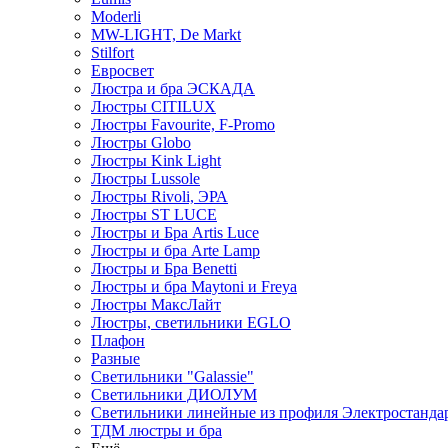
Moderli
MW-LIGHT, De Markt
Stilfort
Евросвет
Люстра и бра ЭСКАДА
Люстры CITILUX
Люстры Favourite, F-Promo
Люстры Globo
Люстры Kink Light
Люстры Lussole
Люстры Rivoli, ЭРА
Люстры ST LUCE
Люстры и Бра Artis Luce
Люстры и бра Arte Lamp
Люстры и Бра Benetti
Люстры и бра Maytoni и Freya
Люстры МаксЛайт
Люстры, светильники EGLO
Плафон
Разные
Светильники "Galassie"
Светильники ДИОЛУМ
Светильники линейные из профиля Электростандар
ТДМ люстры и бра