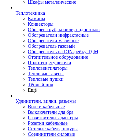
Шкафы металлические
Теплотехника
Камины
Конвекторы
Обогрев труб, кровли, водостоков
Обогреватели инфрактасные
Обогреватели масляные
Обогреватель газовый
Обогреватель на DIN-рейку ТДМ
Отопительное оборудование
Полотенцесушители
Тепловентиляторы
Тепловые завесы
Тепловые пушки
Тёплый пол
Ещё
Удлинители, вилки, разьемы
Вилки кабельные
Выключатели для бра
Разветвители, адаптеры
Розетки кабельные
Сетевые кабеля, шнуры
Соединители силовые