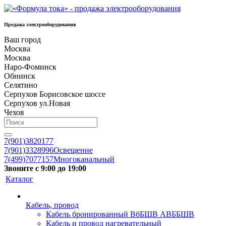
Продажа электрооборудования
Ваш город
Москва
Москва
Наро-Фоминск
Обнинск
Селятино
Серпухов Борисовское шоссе
Серпухов ул.Новая
Чехов
7(901)3820177
7(901)3328996
Освещение
7(499)7077157
Многоканальный
Звоните с 9:00 до 19:00
Каталог
Кабель, провод
Кабель бронированный ВбБШВ АВББШВ
Кабель и провод нагревательный