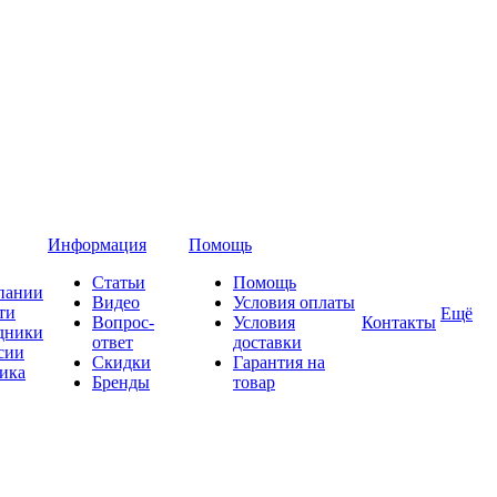
Информация
Помощь
Статьи
Помощь
пании
Видео
Условия оплаты
ти
Ещё
Вопрос-
Условия
Контакты
дники
ответ
доставки
сии
Скидки
Гарантия на
ика
Бренды
товар