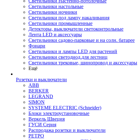
Светильники Настенно-потолочные
Светильники настольные
Светильники ночники
Светильники под лампу накаливания
Светильники промышленные
Детекторы, выключатели светоконтрольные
Лента LED и аксессуары
Светильники садово-парковые и на солн. батарее
Фонари
Светильники и лампы LED для растений
Светильники светодиод.для лестниц
Светильники трековые, шинопровод и аксессуары
Ещё
Розетки и выключатели
ABB
BERKER
LEGRAND
SIMON
SYSTEME ELECTRIC (Schneider)
Блоки электроустановочные
Веркель Швеция
ГУСИ Серия
Распродажа розетки и выключатели
РЕТРО