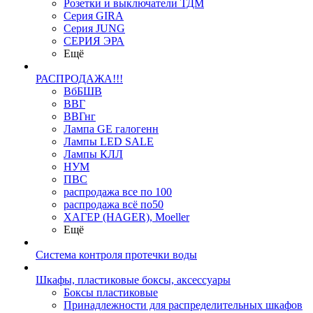
Розетки и выключатели ТДМ
Серия GIRA
Серия JUNG
СЕРИЯ ЭРА
Ещё
РАСПРОДАЖА!!!
ВбБШВ
ВВГ
ВВГнг
Лампа GE галогенн
Лампы LED SALE
Лампы КЛЛ
НУМ
ПВС
распродажа все по 100
распродажа всё по50
ХАГЕР (HAGER), Moeller
Ещё
Система контроля протечки воды
Шкафы, пластиковые боксы, аксессуары
Боксы пластиковые
Принадлежности для распределительных шкафов