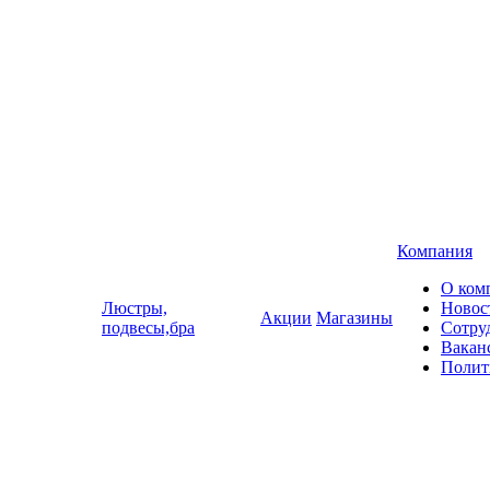
Компания
О ком
Люстры,
Новос
Акции
Магазины
подвесы,бра
Сотру
Вакан
Полит