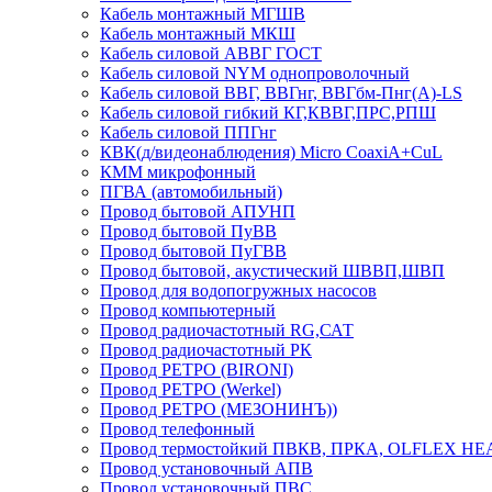
Кабель монтажный МГШВ
Кабель монтажный МКШ
Кабель силовой АВВГ ГОСТ
Кабель силовой NYM однопроволочный
Кабель силовой ВВГ, ВВГнг, ВВГбм-Пнг(А)-LS
Кабель силовой гибкий КГ,КВВГ,ПРС,РПШ
Кабель силовой ППГнг
КВК(д/видеонаблюдения) Micro CoaxiA+CuL
КММ микрофонный
ПГВА (автомобильный)
Провод бытовой АПУНП
Провод бытовой ПуВВ
Провод бытовой ПуГВВ
Провод бытовой, акустический ШВВП,ШВП
Провод для водопогружных насосов
Провод компьютерный
Провод радиочастотный RG,САТ
Провод радиочастотный РК
Провод РЕТРО (BIRONI)
Провод РЕТРО (Werkel)
Провод РЕТРО (МЕЗОНИНЪ))
Провод телефонный
Провод термостойкий ПВКВ, ПРКА, OLFLEX HE
Провод установочный АПВ
Провод установочный ПВС