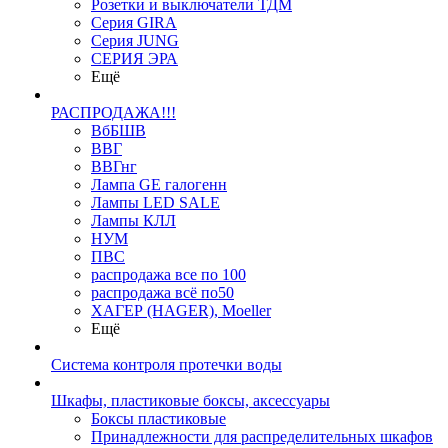
Розетки и выключатели ТДМ
Серия GIRA
Серия JUNG
СЕРИЯ ЭРА
Ещё
РАСПРОДАЖА!!!
ВбБШВ
ВВГ
ВВГнг
Лампа GE галогенн
Лампы LED SALE
Лампы КЛЛ
НУМ
ПВС
распродажа все по 100
распродажа всё по50
ХАГЕР (HAGER), Moeller
Ещё
Система контроля протечки воды
Шкафы, пластиковые боксы, аксессуары
Боксы пластиковые
Принадлежности для распределительных шкафов