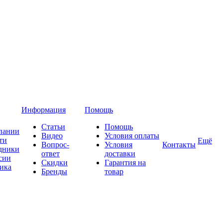
Информация
Помощь
Статьи
Помощь
пании
Видео
Условия оплаты
ти
Ещё
Вопрос-
Условия
Контакты
дники
ответ
доставки
сии
Скидки
Гарантия на
ика
Бренды
товар