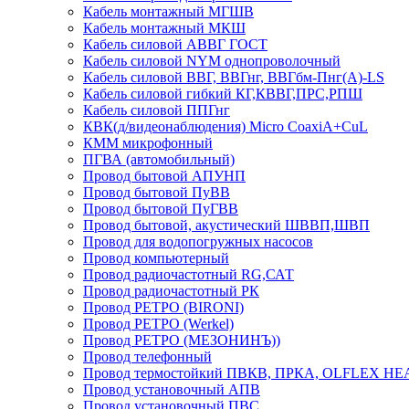
Кабель монтажный МГШВ
Кабель монтажный МКШ
Кабель силовой АВВГ ГОСТ
Кабель силовой NYM однопроволочный
Кабель силовой ВВГ, ВВГнг, ВВГбм-Пнг(А)-LS
Кабель силовой гибкий КГ,КВВГ,ПРС,РПШ
Кабель силовой ППГнг
КВК(д/видеонаблюдения) Micro CoaxiA+CuL
КММ микрофонный
ПГВА (автомобильный)
Провод бытовой АПУНП
Провод бытовой ПуВВ
Провод бытовой ПуГВВ
Провод бытовой, акустический ШВВП,ШВП
Провод для водопогружных насосов
Провод компьютерный
Провод радиочастотный RG,САТ
Провод радиочастотный РК
Провод РЕТРО (BIRONI)
Провод РЕТРО (Werkel)
Провод РЕТРО (МЕЗОНИНЪ))
Провод телефонный
Провод термостойкий ПВКВ, ПРКА, OLFLEX HE
Провод установочный АПВ
Провод установочный ПВС