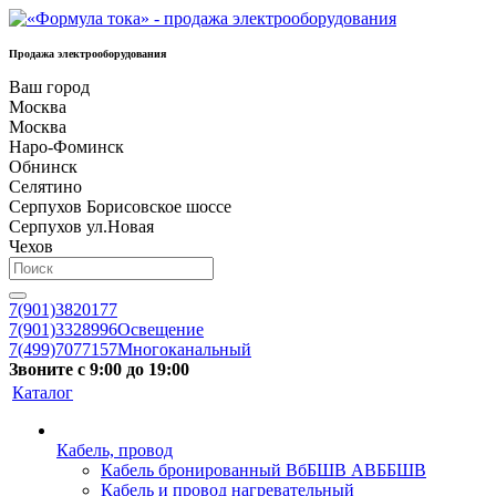
Продажа электрооборудования
Ваш город
Москва
Москва
Наро-Фоминск
Обнинск
Селятино
Серпухов Борисовское шоссе
Серпухов ул.Новая
Чехов
7(901)3820177
7(901)3328996
Освещение
7(499)7077157
Многоканальный
Звоните с 9:00 до 19:00
Каталог
Кабель, провод
Кабель бронированный ВбБШВ АВББШВ
Кабель и провод нагревательный