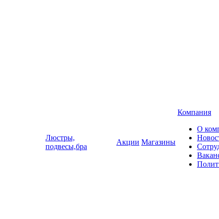
Компания
О ком
Люстры,
Новос
Акции
Магазины
подвесы,бра
Сотру
Вакан
Полит