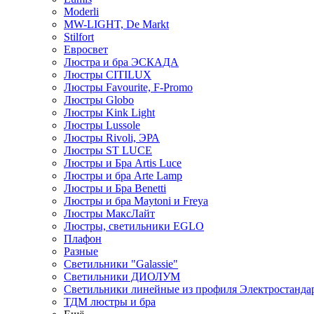
Moderli
MW-LIGHT, De Markt
Stilfort
Евросвет
Люстра и бра ЭСКАДА
Люстры CITILUX
Люстры Favourite, F-Promo
Люстры Globo
Люстры Kink Light
Люстры Lussole
Люстры Rivoli, ЭРА
Люстры ST LUCE
Люстры и Бра Artis Luce
Люстры и бра Arte Lamp
Люстры и Бра Benetti
Люстры и бра Maytoni и Freya
Люстры МаксЛайт
Люстры, светильники EGLO
Плафон
Разные
Светильники "Galassie"
Светильники ДИОЛУМ
Светильники линейные из профиля Электростандар
ТДМ люстры и бра