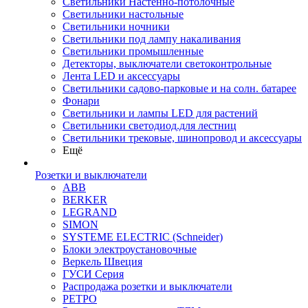
Светильники Настенно-потолочные
Светильники настольные
Светильники ночники
Светильники под лампу накаливания
Светильники промышленные
Детекторы, выключатели светоконтрольные
Лента LED и аксессуары
Светильники садово-парковые и на солн. батарее
Фонари
Светильники и лампы LED для растений
Светильники светодиод.для лестниц
Светильники трековые, шинопровод и аксессуары
Ещё
Розетки и выключатели
ABB
BERKER
LEGRAND
SIMON
SYSTEME ELECTRIC (Schneider)
Блоки электроустановочные
Веркель Швеция
ГУСИ Серия
Распродажа розетки и выключатели
РЕТРО