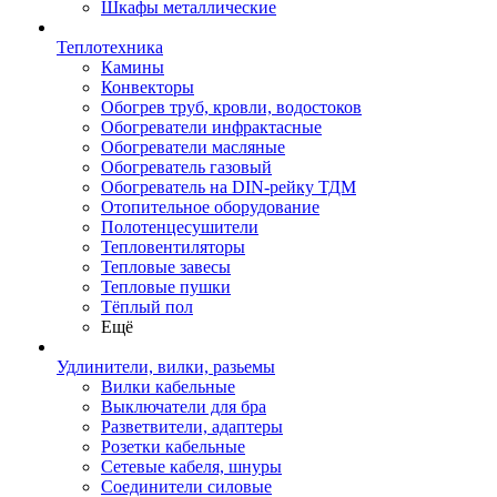
Шкафы металлические
Теплотехника
Камины
Конвекторы
Обогрев труб, кровли, водостоков
Обогреватели инфрактасные
Обогреватели масляные
Обогреватель газовый
Обогреватель на DIN-рейку ТДМ
Отопительное оборудование
Полотенцесушители
Тепловентиляторы
Тепловые завесы
Тепловые пушки
Тёплый пол
Ещё
Удлинители, вилки, разьемы
Вилки кабельные
Выключатели для бра
Разветвители, адаптеры
Розетки кабельные
Сетевые кабеля, шнуры
Соединители силовые