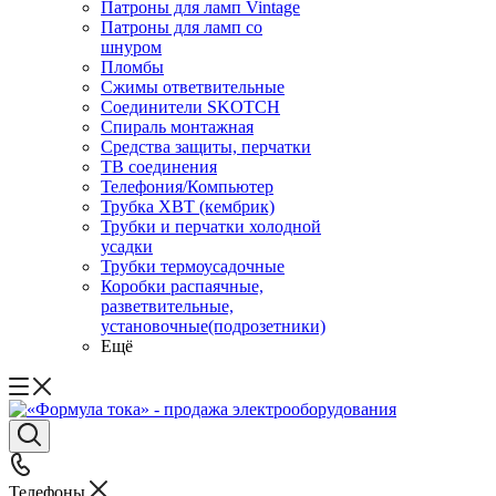
Патроны для ламп Vintage
Патроны для ламп со
шнуром
Пломбы
Сжимы ответвительные
Соединители SKOTCH
Спираль монтажная
Средства защиты, перчатки
ТВ соединения
Телефония/Компьютер
Трубка ХВТ (кембрик)
Трубки и перчатки холодной
усадки
Трубки термоусадочные
Коробки распаячные,
разветвительные,
установочные(подрозетники)
Ещё
Телефоны