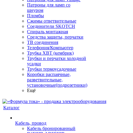
Патроны для ламп со
шнуром
Пломбы
Сжимы ответвительные
Соединители SKOTCH
Спираль монтажная
Средства защиты, перчатки
ТВ соединения
Телефония/Компьютер
Трубка ХВТ (кембрик)
Трубки и перчатки холодной
усадки
Трубки термоусадочные
Коробки распаячные,
разветвительные,
установочные(подрозетники)
Ещё
Каталог
Кабель, провод
Кабель бронированный