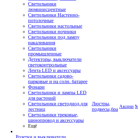
Светильники
люминисцентные
Светильники Настенно-
потолочные
Светильники настольные
Светильники ночники
Светильники под лампу
накаливания
Светильники
промышленные
Детекторы, выключатели
светоконтрольные
Лента LED и аксессуары
Светильники садово-
парковые и на солн. батарее
Фонари
Светильники и лампы LED
для растений
Светильники светодиод.для
Люстры,
Акции
М
лестниц
подвесы,бра
Светильники трековые,
шинопровод и аксессуары
Ещё
Розетки и выключатели