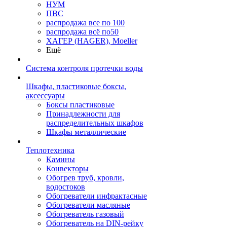
НУМ
ПВС
распродажа все по 100
распродажа всё по50
ХАГЕР (HAGER), Moeller
Ещё
Система контроля протечки воды
Шкафы, пластиковые боксы,
аксессуары
Боксы пластиковые
Принадлежности для
распределительных шкафов
Шкафы металлические
Теплотехника
Камины
Конвекторы
Обогрев труб, кровли,
водостоков
Обогреватели инфрактасные
Обогреватели масляные
Обогреватель газовый
Обогреватель на DIN-рейку