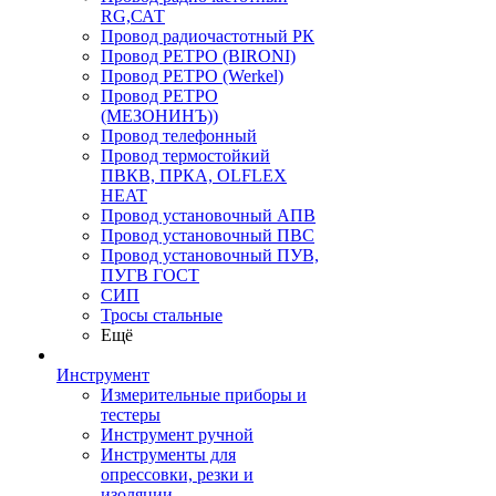
RG,САТ
Провод радиочастотный РК
Провод РЕТРО (BIRONI)
Провод РЕТРО (Werkel)
Провод РЕТРО
(МЕЗОНИНЪ))
Провод телефонный
Провод термостойкий
ПВКВ, ПРКА, OLFLEX
HEAT
Провод установочный АПВ
Провод установочный ПВС
Провод установочный ПУВ,
ПУГВ ГОСТ
СИП
Тросы стальные
Ещё
Инструмент
Измерительные приборы и
тестеры
Инструмент ручной
Инструменты для
опрессовки, резки и
изоляции