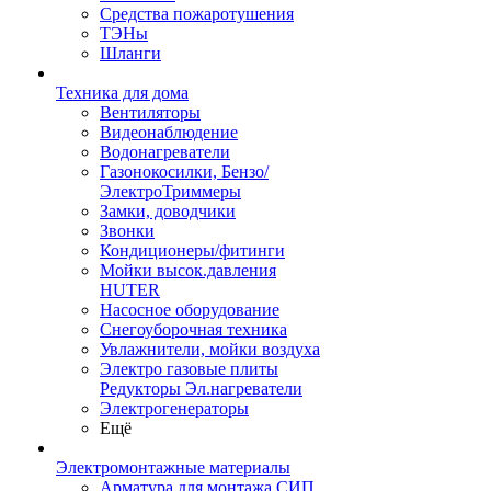
Средства пожаротушения
ТЭНы
Шланги
Техника для дома
Вентиляторы
Видеонаблюдение
Водонагреватели
Газонокосилки, Бензо/
ЭлектроТриммеры
Замки, доводчики
Звонки
Кондиционеры/фитинги
Мойки высок.давления
HUTER
Насосное оборудование
Снегоуборочная техника
Увлажнители, мойки воздуха
Электро газовые плиты
Редукторы Эл.нагреватели
Электрогенераторы
Ещё
Электромонтажные материалы
Арматура для монтажа СИП