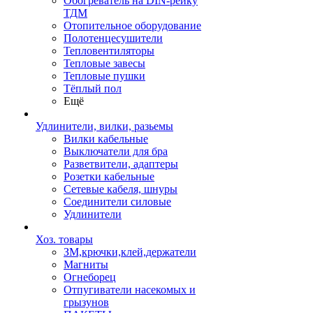
Обогреватель на DIN-рейку
ТДМ
Отопительное оборудование
Полотенцесушители
Тепловентиляторы
Тепловые завесы
Тепловые пушки
Тёплый пол
Ещё
Удлинители, вилки, разьемы
Вилки кабельные
Выключатели для бра
Разветвители, адаптеры
Розетки кабельные
Сетевые кабеля, шнуры
Соединители силовые
Удлинители
Хоз. товары
ЗМ,крючки,клей,держатели
Магниты
Огнеборец
Отпугиватели насекомых и
грызунов