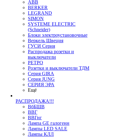
ABB
BERKER
LEGRAND
SIMON
SYSTEME ELECTRIC
(Schneider)
Блоки электроустановочные
Веркель Швеция
ГУСИ Серия
Распродажа розетки и
выключатели
РЕТРО
Розетки и выключатели ТДМ
Серия GIRA
Серия JUNG
СЕРИЯ ЭРА
Ещё
РАСПРОДАЖА!!!
ВбБШВ
ВВГ
ВВГнг
Лампа GE галогенн
Лампы LED SALE
Лампы КЛЛ