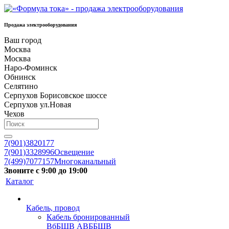
Продажа электрооборудования
Ваш город
Москва
Москва
Наро-Фоминск
Обнинск
Селятино
Серпухов Борисовское шоссе
Серпухов ул.Новая
Чехов
7(901)3820177
7(901)3328996
Освещение
7(499)7077157
Многоканальный
Звоните с 9:00 до 19:00
Каталог
Кабель, провод
Кабель бронированный
ВбБШВ АВББШВ