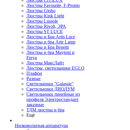
Люстры CITILUX
Люстры Favourite, F-Promo
Люстры Globo
Люстры Kink Light
Люстры Lussole
Люстры Rivoli, ЭРА
Люстры ST LUCE
Люстры и Бра Artis Luce
Люстры и бра Arte Lamp
Люстры и Бра Benetti
Люстры и бра Maytoni и
Freya
Люстры МаксЛайт
Люстры, светильники EGLO
Плафон
Разные
Светильники "Galassie"
Светильники ДИОЛУМ
Светильники линейные из
профиля Электростандарт
заказные
ТДМ люстры и бра
Ещё
Низковольтная аппаратура