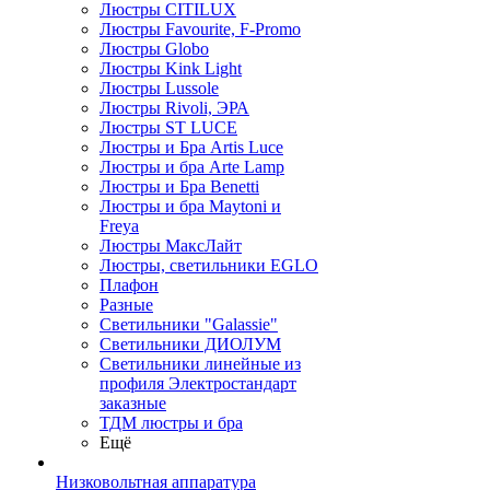
Люстры CITILUX
Люстры Favourite, F-Promo
Люстры Globo
Люстры Kink Light
Люстры Lussole
Люстры Rivoli, ЭРА
Люстры ST LUCE
Люстры и Бра Artis Luce
Люстры и бра Arte Lamp
Люстры и Бра Benetti
Люстры и бра Maytoni и
Freya
Люстры МаксЛайт
Люстры, светильники EGLO
Плафон
Разные
Светильники "Galassie"
Светильники ДИОЛУМ
Светильники линейные из
профиля Электростандарт
заказные
ТДМ люстры и бра
Ещё
Низковольтная аппаратура