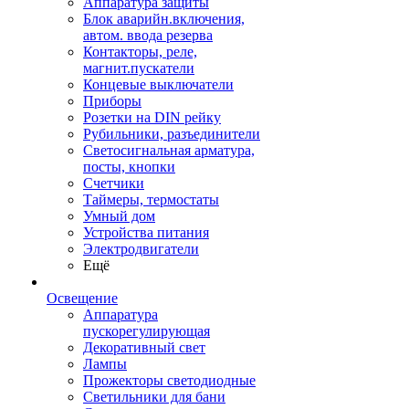
Аппаратура защиты
Блок аварийн.включения,
автом. ввода резерва
Контакторы, реле,
магнит.пускатели
Концевые выключатели
Приборы
Розетки на DIN рейку
Рубильники, разъединители
Светосигнальная арматура,
посты, кнопки
Счетчики
Таймеры, термостаты
Умный дом
Устройства питания
Электродвигатели
Ещё
Освещение
Аппаратура
пускорегулирующая
Декоративный свет
Лампы
Прожекторы светодиодные
Светильники для бани