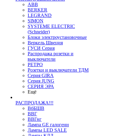
ABB
BERKER
LEGRAND
SIMON
SYSTEME ELECTRIC
(Schneider)
Блоки электроустановочные
Веркель Швеция
ГУСИ Серия
Распродажа розетки и
выключатели
РЕТРО
Розетки и выключатели ТДМ
Серия GIRA
Серия JUNG
СЕРИЯ ЭРА
Ещё
РАСПРОДАЖА!!!
ВбБШВ
ВВГ
ВВГнг
Лампа GE галогенн
Лампы LED SALE
Лампы КЛЛ