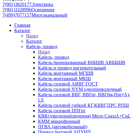
7(901)3820177
Электрика
7(901)3328996
Освещение
7(499)7077157
Многоканальный
Главная
Каталог
Назад
Каталог
Кабель, провод
Назад
Кабель, провод
Кабель бронированный ВбБШВ АВББШВ
Кабель и провод нагревательный
Кабель монтажный МГШВ
Кабель монтажный МКШ
Кабель силовой АВВГ ГОСТ
Кабель силовой NYM однопроволочный
Кабель силовой ВВГ, ВВГнг, ВВГбм-Пнг(А)-
LS
Кабель силовой гибкий КГ,КВВГ,ПРС,РПШ
Кабель силовой ППГнг
КВК(д/видеонаблюдения) Micro CoaxiA+CuL
КММ микрофонный
ПГВА (автомобильный)
Провод бытовой АПУНП