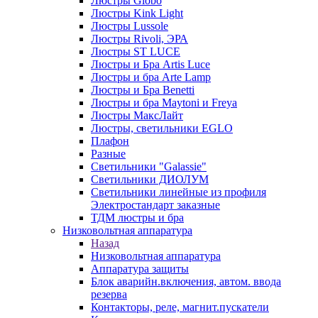
Люстры Globo
Люстры Kink Light
Люстры Lussole
Люстры Rivoli, ЭРА
Люстры ST LUCE
Люстры и Бра Artis Luce
Люстры и бра Arte Lamp
Люстры и Бра Benetti
Люстры и бра Maytoni и Freya
Люстры МаксЛайт
Люстры, светильники EGLO
Плафон
Разные
Светильники "Galassie"
Светильники ДИОЛУМ
Светильники линейные из профиля
Электростандарт заказные
ТДМ люстры и бра
Низковольтная аппаратура
Назад
Низковольтная аппаратура
Аппаратура защиты
Блок аварийн.включения, автом. ввода
резерва
Контакторы, реле, магнит.пускатели