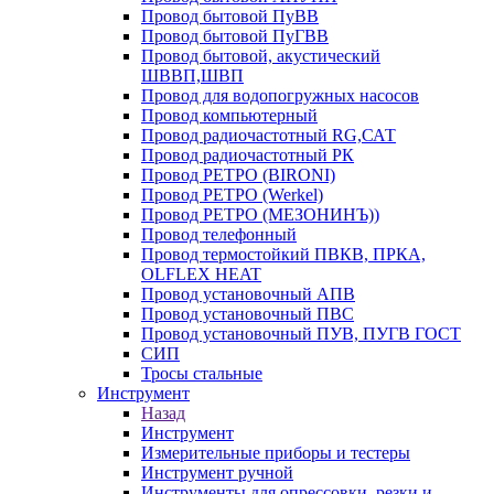
Провод бытовой ПуВВ
Провод бытовой ПуГВВ
Провод бытовой, акустический
ШВВП,ШВП
Провод для водопогружных насосов
Провод компьютерный
Провод радиочастотный RG,САТ
Провод радиочастотный РК
Провод РЕТРО (BIRONI)
Провод РЕТРО (Werkel)
Провод РЕТРО (МЕЗОНИНЪ))
Провод телефонный
Провод термостойкий ПВКВ, ПРКА,
OLFLEX HEAT
Провод установочный АПВ
Провод установочный ПВС
Провод установочный ПУВ, ПУГВ ГОСТ
СИП
Тросы стальные
Инструмент
Назад
Инструмент
Измерительные приборы и тестеры
Инструмент ручной
Инструменты для опрессовки, резки и