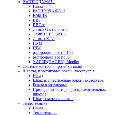
РАСПРОДАЖА!!!
Назад
РАСПРОДАЖА!!!
ВбБШВ
ВВГ
ВВГнг
Лампа GE галогенн
Лампы LED SALE
Лампы КЛЛ
НУМ
ПВС
распродажа все по 100
распродажа всё по50
ХАГЕР (HAGER), Moeller
Система контроля протечки воды
Шкафы, пластиковые боксы, аксессуары
Назад
Шкафы, пластиковые боксы, аксессуары
Боксы пластиковые
Принадлежности для распределительных
шкафов
Шкафы металлические
Теплотехника
Назад
Теплотехника