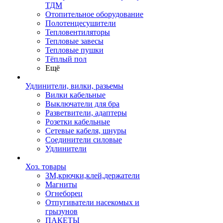
ТДМ
Отопительное оборудование
Полотенцесушители
Тепловентиляторы
Тепловые завесы
Тепловые пушки
Тёплый пол
Ещё
Удлинители, вилки, разьемы
Вилки кабельные
Выключатели для бра
Разветвители, адаптеры
Розетки кабельные
Сетевые кабеля, шнуры
Соединители силовые
Удлинители
Хоз. товары
ЗМ,крючки,клей,держатели
Магниты
Огнеборец
Отпугиватели насекомых и
грызунов
ПАКЕТЫ