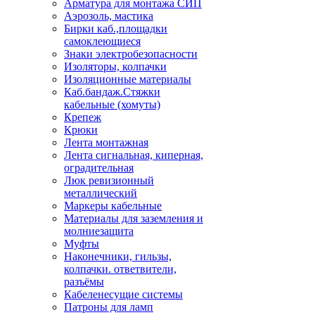
Арматура для монтажа СИП
Аэрозоль, мастика
Бирки каб.,площадки
самоклеющиеся
Знаки электробезопасности
Изоляторы, колпачки
Изоляционные материалы
Каб.бандаж.Стяжки
кабельные (хомуты)
Крепеж
Крюки
Лента монтажная
Лента сигнальная, киперная,
оградительная
Люк ревизионный
металлический
Маркеры кабельные
Материалы для заземления и
молниезащита
Муфты
Наконечники, гильзы,
колпачки. ответвители,
разъёмы
Кабеленесущие системы
Патроны для ламп