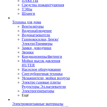
ПАКЕТЫ
Средства пожаротушения
ТЭНы
Шланги
Техника для дома
Вентиляторы
Видеонаблюдение
Водонагреватели
Газонокосилки, Бензо/
ЭлектроТриммеры
Замки, доводчики
Звонки
Кондиционеры/фитинги
Мойки высок.давления
HUTER
Насосное оборудование
Снегоуборочная техника
Увлажнители, мойки воздуха
Электро газовые плиты
Редукторы Эл.нагреватели
Электрогенераторы
Ещё
Электромонтажные материалы