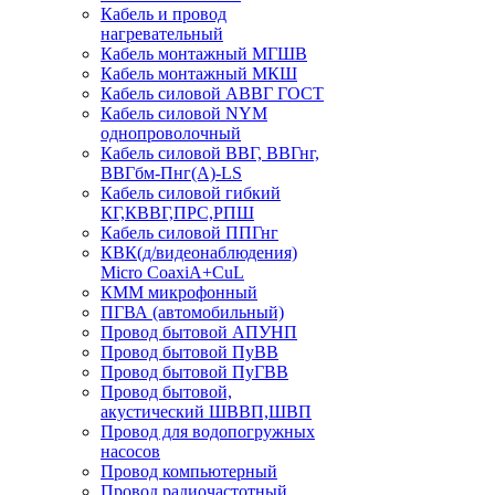
Кабель и провод
нагревательный
Кабель монтажный МГШВ
Кабель монтажный МКШ
Кабель силовой АВВГ ГОСТ
Кабель силовой NYM
однопроволочный
Кабель силовой ВВГ, ВВГнг,
ВВГбм-Пнг(А)-LS
Кабель силовой гибкий
КГ,КВВГ,ПРС,РПШ
Кабель силовой ППГнг
КВК(д/видеонаблюдения)
Micro CoaxiA+CuL
КММ микрофонный
ПГВА (автомобильный)
Провод бытовой АПУНП
Провод бытовой ПуВВ
Провод бытовой ПуГВВ
Провод бытовой,
акустический ШВВП,ШВП
Провод для водопогружных
насосов
Провод компьютерный
Провод радиочастотный