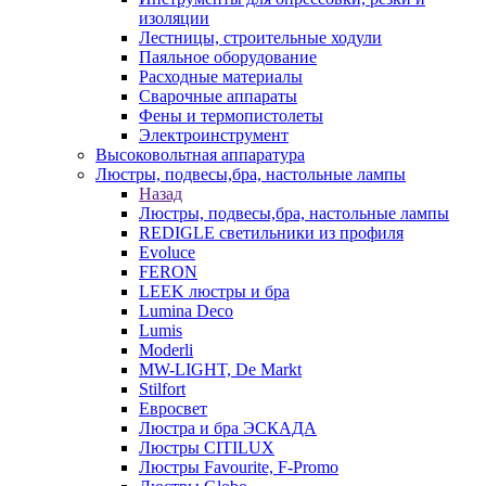
изоляции
Лестницы, строительные ходули
Паяльное оборудование
Расходные материалы
Сварочные аппараты
Фены и термопистолеты
Электроинструмент
Высоковольтная аппаратура
Люстры, подвесы,бра, настольные лампы
Назад
Люстры, подвесы,бра, настольные лампы
REDIGLE светильники из профиля
Evoluce
FERON
LEEK люстры и бра
Lumina Deco
Lumis
Moderli
MW-LIGHT, De Markt
Stilfort
Евросвет
Люстра и бра ЭСКАДА
Люстры CITILUX
Люстры Favourite, F-Promo