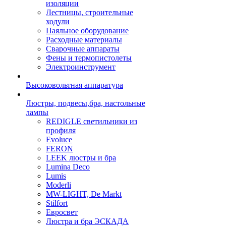
изоляции
Лестницы, строительные
ходули
Паяльное оборудование
Расходные материалы
Сварочные аппараты
Фены и термопистолеты
Электроинструмент
Высоковольтная аппаратура
Люстры, подвесы,бра, настольные
лампы
REDIGLE светильники из
профиля
Evoluce
FERON
LEEK люстры и бра
Lumina Deco
Lumis
Moderli
MW-LIGHT, De Markt
Stilfort
Евросвет
Люстра и бра ЭСКАДА