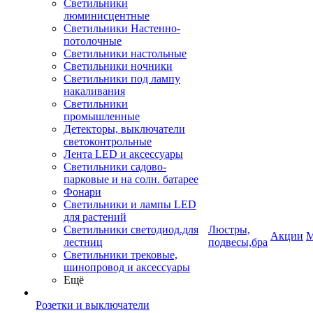
Светильники
люминисцентные
Светильники Настенно-
потолочные
Светильники настольные
Светильники ночники
Светильники под лампу
накаливания
Светильники
промышленные
Детекторы, выключатели
светоконтрольные
Лента LED и аксессуары
Светильники садово-
парковые и на солн. батарее
Фонари
Светильники и лампы LED
для растений
Светильники светодиод.для
Люстры,
Акции
М
лестниц
подвесы,бра
Светильники трековые,
шинопровод и аксессуары
Ещё
Розетки и выключатели