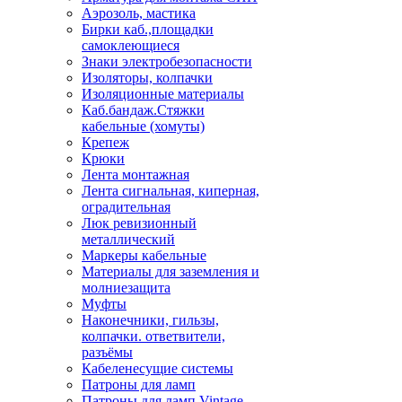
Аэрозоль, мастика
Бирки каб.,площадки
самоклеющиеся
Знаки электробезопасности
Изоляторы, колпачки
Изоляционные материалы
Каб.бандаж.Стяжки
кабельные (хомуты)
Крепеж
Крюки
Лента монтажная
Лента сигнальная, киперная,
оградительная
Люк ревизионный
металлический
Маркеры кабельные
Материалы для заземления и
молниезащита
Муфты
Наконечники, гильзы,
колпачки. ответвители,
разъёмы
Кабеленесущие системы
Патроны для ламп
Патроны для ламп Vintage