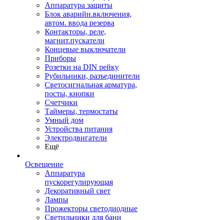
Аппаратура защиты
Блок аварийн.включения,
автом. ввода резерва
Контакторы, реле,
магнит.пускатели
Концевые выключатели
Приборы
Розетки на DIN рейку
Рубильники, разъединители
Светосигнальная арматура,
посты, кнопки
Счетчики
Таймеры, термостаты
Умный дом
Устройства питания
Электродвигатели
Ещё
Освещение
Аппаратура
пускорегулирующая
Декоративный свет
Лампы
Прожекторы светодиодные
Светильники для бани