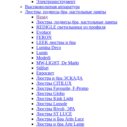
Электроинструмент
Высоковольтная аппаратура
Люстры, подвесы,бра, настольные лампы
Назад
Люстры, подвесы,бра, настольные лампы
REDIGLE светильники из профиля
Evoluce
FERON
LEEK люстры и бра
Lumina Deco
Lumis
Moderli
MW-LIGHT, De Markt
Stilfort
Евросвет
Люстра и бра ЭСКАДА
Люстры CITILUX
Люстры Favourite, F-Promo
Люстры Globo
Люстры Kink Light
Люстры Lussole
Люстры Rivoli, ЭРА
Люстры ST LUCE
Люстры и Бра Artis Luce
Люстры и бра Arte Lamp