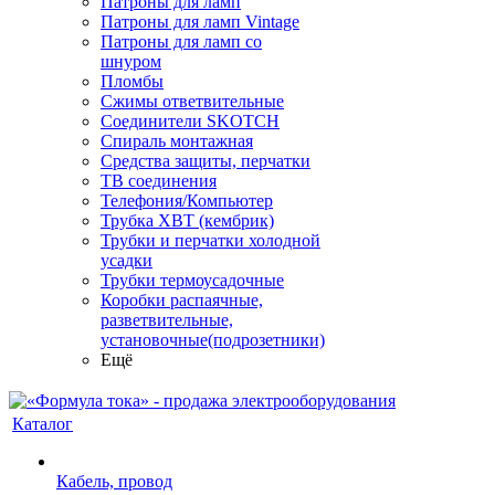
Патроны для ламп
Патроны для ламп Vintage
Патроны для ламп со
шнуром
Пломбы
Сжимы ответвительные
Соединители SKOTCH
Спираль монтажная
Средства защиты, перчатки
ТВ соединения
Телефония/Компьютер
Трубка ХВТ (кембрик)
Трубки и перчатки холодной
усадки
Трубки термоусадочные
Коробки распаячные,
разветвительные,
установочные(подрозетники)
Ещё
Каталог
Кабель, провод