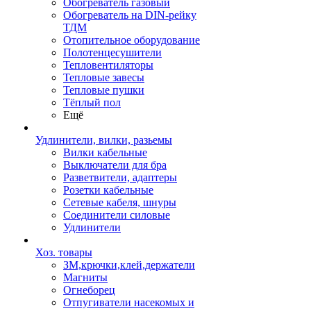
Обогреватель газовый
Обогреватель на DIN-рейку
ТДМ
Отопительное оборудование
Полотенцесушители
Тепловентиляторы
Тепловые завесы
Тепловые пушки
Тёплый пол
Ещё
Удлинители, вилки, разьемы
Вилки кабельные
Выключатели для бра
Разветвители, адаптеры
Розетки кабельные
Сетевые кабеля, шнуры
Соединители силовые
Удлинители
Хоз. товары
ЗМ,крючки,клей,держатели
Магниты
Огнеборец
Отпугиватели насекомых и