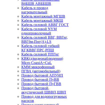
ВбБШВ АВББШВ
Кабель и провод
нагревательный
Кабель монтажный МГШВ
Кабель монтажный МКШ
Кабель силовой АВВГ ГОСТ
Кабель силовой NYM
однопроволочный
Кабель силовой ВВГ, ВВГнг,
ВВГбм-Пнг(А)-LS
Кабель силовой гибкий
КГ,КВВГ,ПРС,РПШ
Кабель силовой ППГнг
КВК(д/видеонаблюдения)
Micro CoaxiA+CuL
КММ микрофонный
ПГВА (автомобильный)
Провод бытовой АПУНП
Провод бытовой ПуВВ
Провод бытовой ПуГВВ
Провод бытовой,
акустический ШВВП,ШВП
Провод для водопогружных
насосов
Провод компьютерный