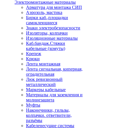
Электромонтажные материалы
Арматура для монтажа СИП
Аэрозоль, мастика
Бирки каб.,площадки
самоклеющиеся
Знаки электробезопасности
Изоляторы, колпачки
Изоляционные материалы
Каб.бандаж.Стяжки
кабельные (хомуты)
Крепеж
Крюки
Лента монтажная
Лента сигнальная, киперная,
оградительная
Люк ревизионный
металлический
Маркеры кабельные
Материалы для заземления и
молниезащита
Муфты
Наконечники, гильзы,
колпачки. ответвители,
разъёмы
Кабеленесущие системы