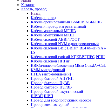
Назад
Каталог
Кабель, провод
Назад
Кабель, провод
Кабель бронированный ВбБШВ АВББШВ
Кабель и провод нагревательный
Кабель монтажный МГШВ
Кабель монтажный МКШ
Кабель силовой АВВГ ГОСТ
Кабель силовой NYM однопроволочный
Кабель силовой ВВГ, ВВГнг, ВВГбм-Пнг(А)-
LS
Кабель силовой гибкий КГ,КВВГ,ПРС,РПШ
Кабель силовой ППГнг
КВК(д/видеонаблюдения) Micro CoaxiA+CuL
КММ микрофонный
ПГВА (автомобильный)
Провод бытовой АПУНП
Провод бытовой ПуВВ
Провод бытовой ПуГВВ
Провод бытовой, акустический
ШВВП,ШВП
Провод для водопогружных насосов
Провод компьютерный