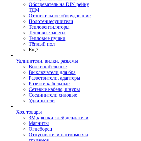
Обогреватель на DIN-рейку
ТДМ
Отопительное оборудование
Полотенцесушители
Тепловентиляторы
Тепловые завесы
Тепловые пушки
Тёплый пол
Ещё
Удлинители, вилки, разьемы
Вилки кабельные
Выключатели для бра
Разветвители, адаптеры
Розетки кабельные
Сетевые кабеля, шнуры
Соединители силовые
Удлинители
Хоз. товары
ЗМ,крючки,клей,держатели
Магниты
Огнеборец
Отпугиватели насекомых и
грызунов