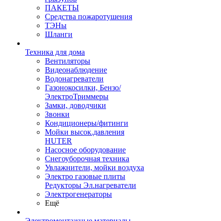
ПАКЕТЫ
Средства пожаротушения
ТЭНы
Шланги
Техника для дома
Вентиляторы
Видеонаблюдение
Водонагреватели
Газонокосилки, Бензо/
ЭлектроТриммеры
Замки, доводчики
Звонки
Кондиционеры/фитинги
Мойки высок.давления
HUTER
Насосное оборудование
Снегоуборочная техника
Увлажнители, мойки воздуха
Электро газовые плиты
Редукторы Эл.нагреватели
Электрогенераторы
Ещё
Электромонтажные материалы