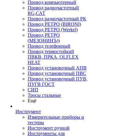
Провод компьютерный
Провод радиочастотный
RG,САТ
Провод радиочастотный РК
Провод РЕТРО (BIRONI)
Провод РЕТРО (Werkel)
Провод РЕТРО
(МЕЗОНИНЪ))
Провод телефонный
Провод термостойкий
ПВКВ, ПРКА, OLFLEX
HEAT
Провод установочный АПВ
Провод установочный ПВС
Провод установочный ПУВ,
ПУГВ ГОСТ
СИП
Тросы стальные
Ещё
Инструмент
Измерительные приборы и
тестеры
Инструмент ручной
Инструменты для