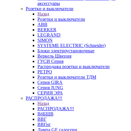
аксессуары
Розетки и выключатели
Назад
Розетки и выключатели
ABB
BERKER
LEGRAND
SIMON
SYSTEME ELECTRIC (Schneider)
Блоки электроустановочные
Веркель Швеция
ГУСИ Серия
Распродажа розетки и выключатели
РЕТРО
Розетки и выключатели ТДМ
Серия GIRA
Серия JUNG
СЕРИЯ ЭРА
РАСПРОДАЖА!!!
Назад
РАСПРОДАЖА!!!
ВбБШВ
ВВГ
ВВГнг
Лампа GE галогенн