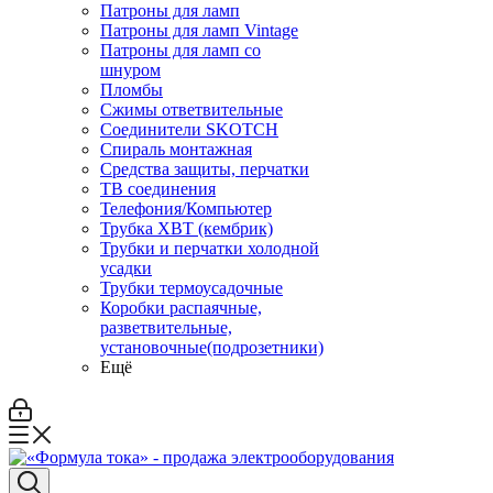
Патроны для ламп
Патроны для ламп Vintage
Патроны для ламп со
шнуром
Пломбы
Сжимы ответвительные
Соединители SKOTCH
Спираль монтажная
Средства защиты, перчатки
ТВ соединения
Телефония/Компьютер
Трубка ХВТ (кембрик)
Трубки и перчатки холодной
усадки
Трубки термоусадочные
Коробки распаячные,
разветвительные,
установочные(подрозетники)
Ещё