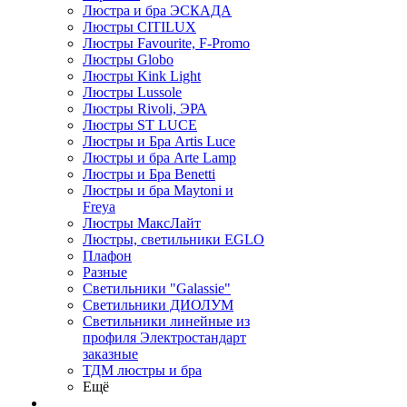
Люстра и бра ЭСКАДА
Люстры CITILUX
Люстры Favourite, F-Promo
Люстры Globo
Люстры Kink Light
Люстры Lussole
Люстры Rivoli, ЭРА
Люстры ST LUCE
Люстры и Бра Artis Luce
Люстры и бра Arte Lamp
Люстры и Бра Benetti
Люстры и бра Maytoni и
Freya
Люстры МаксЛайт
Люстры, светильники EGLO
Плафон
Разные
Светильники "Galassie"
Светильники ДИОЛУМ
Светильники линейные из
профиля Электростандарт
заказные
ТДМ люстры и бра
Ещё