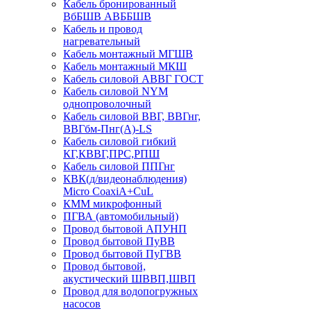
Кабель бронированный
ВбБШВ АВББШВ
Кабель и провод
нагревательный
Кабель монтажный МГШВ
Кабель монтажный МКШ
Кабель силовой АВВГ ГОСТ
Кабель силовой NYM
однопроволочный
Кабель силовой ВВГ, ВВГнг,
ВВГбм-Пнг(А)-LS
Кабель силовой гибкий
КГ,КВВГ,ПРС,РПШ
Кабель силовой ППГнг
КВК(д/видеонаблюдения)
Micro CoaxiA+CuL
КММ микрофонный
ПГВА (автомобильный)
Провод бытовой АПУНП
Провод бытовой ПуВВ
Провод бытовой ПуГВВ
Провод бытовой,
акустический ШВВП,ШВП
Провод для водопогружных
насосов