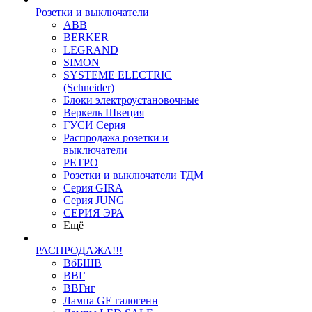
Розетки и выключатели
ABB
BERKER
LEGRAND
SIMON
SYSTEME ELECTRIC
(Schneider)
Блоки электроустановочные
Веркель Швеция
ГУСИ Серия
Распродажа розетки и
выключатели
РЕТРО
Розетки и выключатели ТДМ
Серия GIRA
Серия JUNG
СЕРИЯ ЭРА
Ещё
РАСПРОДАЖА!!!
ВбБШВ
ВВГ
ВВГнг
Лампа GE галогенн