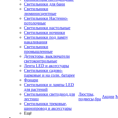
Светильники для бани
Светильники
люминисцентные
Светильники Настенно-
потолочные
Светильники настольные
Светильники ночники
Светильники под лампу
накаливания
Светильники
промышленные
Детекторы, выключатели
светоконтрольные
Лента LED и аксессуары
Светильники садово-
парковые и на солн. батарее
Фонари
Светильники и лампы LED
для растений
Светильники светодиод.для
Люстры,
Акции
М
лестниц
подвесы,бра
Светильники трековые,
шинопровод и аксессуары
Ещё