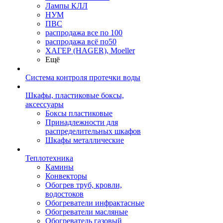
Лампы КЛЛ
НУМ
ПВС
распродажа все по 100
распродажа всё по50
ХАГЕР (HAGER), Moeller
Ещё
Система контроля протечки воды
Шкафы, пластиковые боксы,
аксессуары
Боксы пластиковые
Принадлежности для
распределительных шкафов
Шкафы металлические
Теплотехника
Камины
Конвекторы
Обогрев труб, кровли,
водостоков
Обогреватели инфрактасные
Обогреватели масляные
Обогреватель газовый