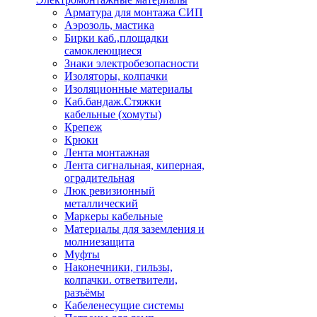
Арматура для монтажа СИП
Аэрозоль, мастика
Бирки каб.,площадки
самоклеющиеся
Знаки электробезопасности
Изоляторы, колпачки
Изоляционные материалы
Каб.бандаж.Стяжки
кабельные (хомуты)
Крепеж
Крюки
Лента монтажная
Лента сигнальная, киперная,
оградительная
Люк ревизионный
металлический
Маркеры кабельные
Материалы для заземления и
молниезащита
Муфты
Наконечники, гильзы,
колпачки. ответвители,
разъёмы
Кабеленесущие системы