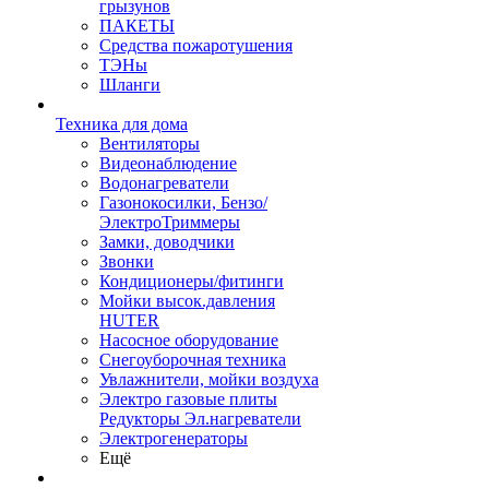
грызунов
ПАКЕТЫ
Средства пожаротушения
ТЭНы
Шланги
Техника для дома
Вентиляторы
Видеонаблюдение
Водонагреватели
Газонокосилки, Бензо/
ЭлектроТриммеры
Замки, доводчики
Звонки
Кондиционеры/фитинги
Мойки высок.давления
HUTER
Насосное оборудование
Снегоуборочная техника
Увлажнители, мойки воздуха
Электро газовые плиты
Редукторы Эл.нагреватели
Электрогенераторы
Ещё