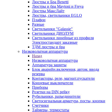
Люстры и Бра Benetti
Люстры и бра Maytoni и Freya
Люстры МаксЛайт
Люстры, светильники EGLO
Плафон
Разные
Светильники "Galassie"
Светильники ДИОЛУМ
Светильники линейные из профиля
Электростандарт заказные
ТДМ люстры и бра
Низковольтная аппаратура
Назад
Низковольтная аппаратура
Аппаратура защиты
Блок аварийн.включения, автом. ввода
резерва
Контакторы, реле, магнит.пускатели
Концевые выключатели
Приборы
Розетки на DIN рейку
Рубильники, разъединители
Светосигнальная арматура, посты, кнопки
Счетчики
Таймеры, термостаты