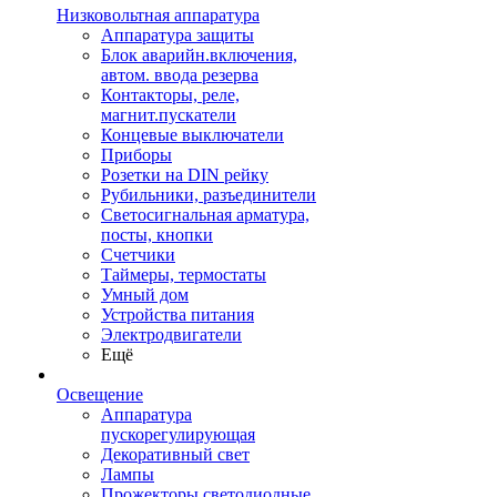
Низковольтная аппаратура
Аппаратура защиты
Блок аварийн.включения,
автом. ввода резерва
Контакторы, реле,
магнит.пускатели
Концевые выключатели
Приборы
Розетки на DIN рейку
Рубильники, разъединители
Светосигнальная арматура,
посты, кнопки
Счетчики
Таймеры, термостаты
Умный дом
Устройства питания
Электродвигатели
Ещё
Освещение
Аппаратура
пускорегулирующая
Декоративный свет
Лампы
Прожекторы светодиодные