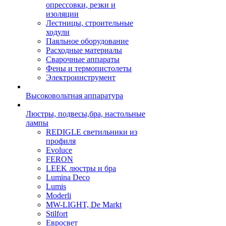
опрессовки, резки и
изоляции
Лестницы, строительные
ходули
Паяльное оборудование
Расходные материалы
Сварочные аппараты
Фены и термопистолеты
Электроинструмент
Высоковольтная аппаратура
Люстры, подвесы,бра, настольные
лампы
REDIGLE светильники из
профиля
Evoluce
FERON
LEEK люстры и бра
Lumina Deco
Lumis
Moderli
MW-LIGHT, De Markt
Stilfort
Евросвет