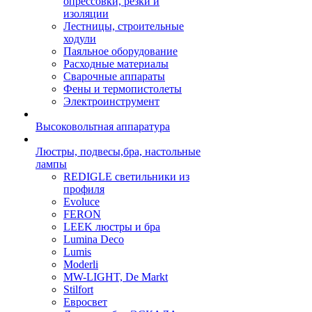
опрессовки, резки и
изоляции
Лестницы, строительные
ходули
Паяльное оборудование
Расходные материалы
Сварочные аппараты
Фены и термопистолеты
Электроинструмент
Высоковольтная аппаратура
Люстры, подвесы,бра, настольные
лампы
REDIGLE светильники из
профиля
Evoluce
FERON
LEEK люстры и бра
Lumina Deco
Lumis
Moderli
MW-LIGHT, De Markt
Stilfort
Евросвет