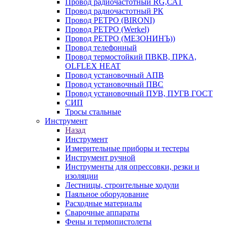
Провод радиочастотный RG,САТ
Провод радиочастотный РК
Провод РЕТРО (BIRONI)
Провод РЕТРО (Werkel)
Провод РЕТРО (МЕЗОНИНЪ))
Провод телефонный
Провод термостойкий ПВКВ, ПРКА,
OLFLEX HEAT
Провод установочный АПВ
Провод установочный ПВС
Провод установочный ПУВ, ПУГВ ГОСТ
СИП
Тросы стальные
Инструмент
Назад
Инструмент
Измерительные приборы и тестеры
Инструмент ручной
Инструменты для опрессовки, резки и
изоляции
Лестницы, строительные ходули
Паяльное оборудование
Расходные материалы
Сварочные аппараты
Фены и термопистолеты