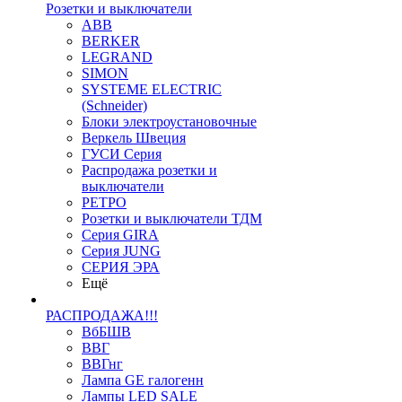
Розетки и выключатели
ABB
BERKER
LEGRAND
SIMON
SYSTEME ELECTRIC
(Schneider)
Блоки электроустановочные
Веркель Швеция
ГУСИ Серия
Распродажа розетки и
выключатели
РЕТРО
Розетки и выключатели ТДМ
Серия GIRA
Серия JUNG
СЕРИЯ ЭРА
Ещё
РАСПРОДАЖА!!!
ВбБШВ
ВВГ
ВВГнг
Лампа GE галогенн
Лампы LED SALE