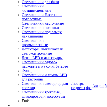
Светильники для бани
Светильники
люминисцентные
Светильники Настенно-
потолочные
Светильники настольные
Светильники ночники
Светильники под лампу
накаливания
Светильники
промышленные
Детекторы, выключатели
светоконтрольные
Лента LED и аксессуары
Светильники садово-
парковые и на солн. батарее
Фонари
Светильники и лампы LED
для растений
Светильники светодиод.для
Люстры,
Акции
М
лестниц
подвесы,бра
Светильники трековые,
шинопровод и аксессуары
Ещё