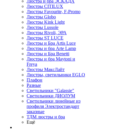
Люстра и бра ЭСКАДА
Люстры CITILUX
Люстры Favourite, F-Promo
Люстры Globo
Люстры Kink Light
Люстры Lussole
Люстры Rivoli, ЭРА
Люстры ST LUCE
Люстры и Бра Artis Luce
Люстры и бра Arte Lamp
Люстры и Бра Benetti
Люстры и бра Maytoni и
Freya
Люстры МаксЛайт
Люстры, светильники EGLO
Плафон
Разные
Светильники "Galassie"
Светильники ДИОЛУМ
Светильники линейные из
профиля Электростандарт
заказные
ТДМ люстры и бра
Ещё