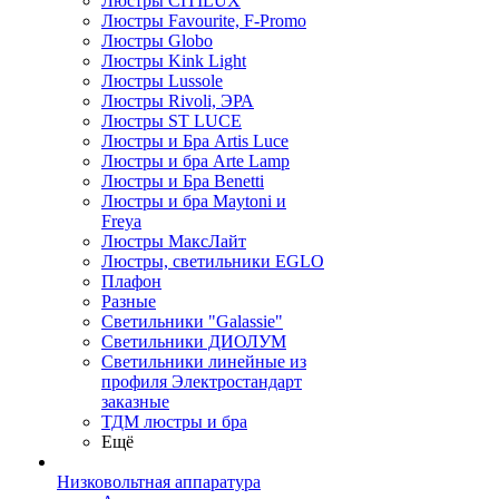
Люстры CITILUX
Люстры Favourite, F-Promo
Люстры Globo
Люстры Kink Light
Люстры Lussole
Люстры Rivoli, ЭРА
Люстры ST LUCE
Люстры и Бра Artis Luce
Люстры и бра Arte Lamp
Люстры и Бра Benetti
Люстры и бра Maytoni и
Freya
Люстры МаксЛайт
Люстры, светильники EGLO
Плафон
Разные
Светильники "Galassie"
Светильники ДИОЛУМ
Светильники линейные из
профиля Электростандарт
заказные
ТДМ люстры и бра
Ещё
Низковольтная аппаратура