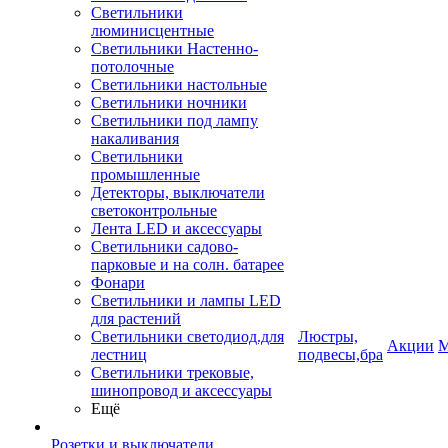
Светильники
люминисцентные
Светильники Настенно-
потолочные
Светильники настольные
Светильники ночники
Светильники под лампу
накаливания
Светильники
промышленные
Детекторы, выключатели
светоконтрольные
Лента LED и аксессуары
Светильники садово-
парковые и на солн. батарее
Фонари
Светильники и лампы LED
для растений
Светильники светодиод.для
Люстры,
Акции
М
лестниц
подвесы,бра
Светильники трековые,
шинопровод и аксессуары
Ещё
Розетки и выключатели