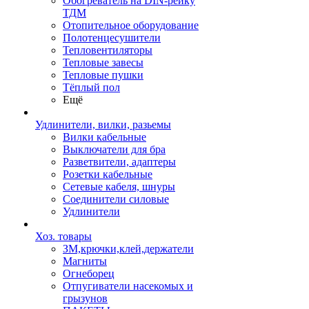
Обогреватель на DIN-рейку
ТДМ
Отопительное оборудование
Полотенцесушители
Тепловентиляторы
Тепловые завесы
Тепловые пушки
Тёплый пол
Ещё
Удлинители, вилки, разьемы
Вилки кабельные
Выключатели для бра
Разветвители, адаптеры
Розетки кабельные
Сетевые кабеля, шнуры
Соединители силовые
Удлинители
Хоз. товары
ЗМ,крючки,клей,держатели
Магниты
Огнеборец
Отпугиватели насекомых и
грызунов