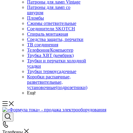
Патроны для ламп Vintage
Патроны для ламп со
шнуром
Пломбы
Сжимы ответвительные
Соединители SKOTCH
Спираль монтажная
Средства защиты, перчатки
ТВ соединения
Телефония/Компьютер
Трубка ХВТ (кембрик)
Трубки и перчатки холодной
усадки
Трубки термоусадочные
Коробки распаячные,
разветвительные,
установочные(подрозетники)
Ещё
Телефоны