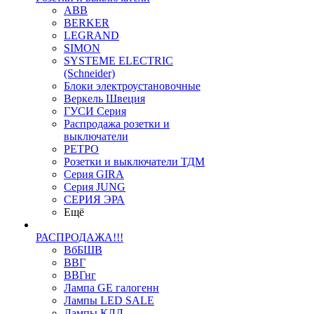
ABB
BERKER
LEGRAND
SIMON
SYSTEME ELECTRIC
(Schneider)
Блоки электроустановочные
Веркель Швеция
ГУСИ Серия
Распродажа розетки и
выключатели
РЕТРО
Розетки и выключатели ТДМ
Серия GIRA
Серия JUNG
СЕРИЯ ЭРА
Ещё
РАСПРОДАЖА!!!
ВбБШВ
ВВГ
ВВГнг
Лампа GE галогенн
Лампы LED SALE
Лампы КЛЛ