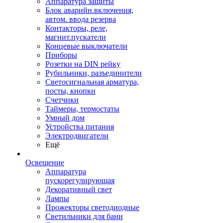
Аппаратура защиты
Блок аварийн.включения,
автом. ввода резерва
Контакторы, реле,
магнит.пускатели
Концевые выключатели
Приборы
Розетки на DIN рейку
Рубильники, разъединители
Светосигнальная арматура,
посты, кнопки
Счетчики
Таймеры, термостаты
Умный дом
Устройства питания
Электродвигатели
Ещё
Освещение
Аппаратура
пускорегулирующая
Декоративный свет
Лампы
Прожекторы светодиодные
Светильники для бани