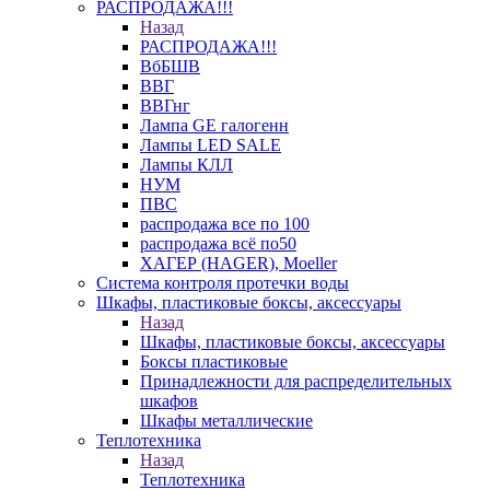
РАСПРОДАЖА!!!
Назад
РАСПРОДАЖА!!!
ВбБШВ
ВВГ
ВВГнг
Лампа GE галогенн
Лампы LED SALE
Лампы КЛЛ
НУМ
ПВС
распродажа все по 100
распродажа всё по50
ХАГЕР (HAGER), Moeller
Система контроля протечки воды
Шкафы, пластиковые боксы, аксессуары
Назад
Шкафы, пластиковые боксы, аксессуары
Боксы пластиковые
Принадлежности для распределительных
шкафов
Шкафы металлические
Теплотехника
Назад
Теплотехника