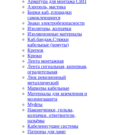
Арматура для монтажа СИП
Аэрозоль, мастика
Бирки каб.,площадки
самоклеющиеся
Знаки электробезопасности
Изоляторы, колпачки
Изоляционные материалы
Каб.бандаж.Стяжки
кабельные (хомуты)
Крепеж
Крюки
Лента монтажная
Лента сигнальная, киперная,
оградительная
Люк ревизионный
металлический
Маркеры кабельные
Материалы для заземления и
молниезащита
Муфты
Наконечники, гильзы,
колпачки. ответвители,
разъёмы
Кабеленесущие системы
Патроны для ламп