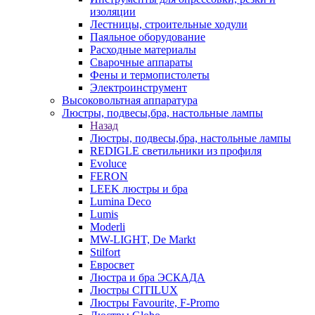
изоляции
Лестницы, строительные ходули
Паяльное оборудование
Расходные материалы
Сварочные аппараты
Фены и термопистолеты
Электроинструмент
Высоковольтная аппаратура
Люстры, подвесы,бра, настольные лампы
Назад
Люстры, подвесы,бра, настольные лампы
REDIGLE светильники из профиля
Evoluce
FERON
LEEK люстры и бра
Lumina Deco
Lumis
Moderli
MW-LIGHT, De Markt
Stilfort
Евросвет
Люстра и бра ЭСКАДА
Люстры CITILUX
Люстры Favourite, F-Promo