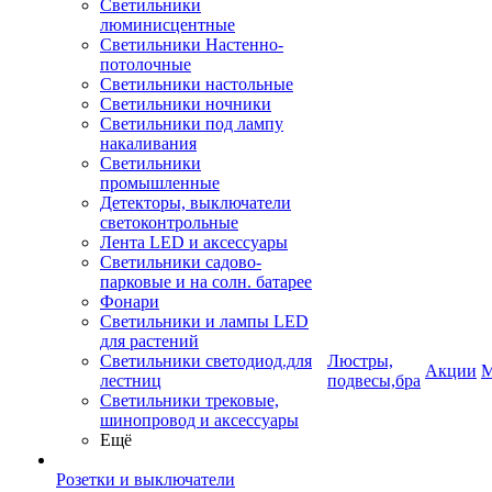
Светильники
люминисцентные
Светильники Настенно-
потолочные
Светильники настольные
Светильники ночники
Светильники под лампу
накаливания
Светильники
промышленные
Детекторы, выключатели
светоконтрольные
Лента LED и аксессуары
Светильники садово-
парковые и на солн. батарее
Фонари
Светильники и лампы LED
для растений
Светильники светодиод.для
Люстры,
Акции
М
лестниц
подвесы,бра
Светильники трековые,
шинопровод и аксессуары
Ещё
Розетки и выключатели