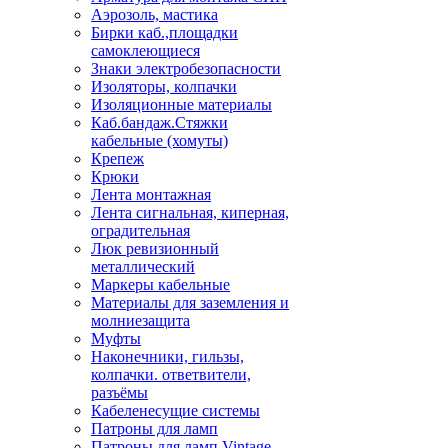
Аэрозоль, мастика
Бирки каб.,площадки
самоклеющиеся
Знаки электробезопасности
Изоляторы, колпачки
Изоляционные материалы
Каб.бандаж.Стяжки
кабельные (хомуты)
Крепеж
Крюки
Лента монтажная
Лента сигнальная, киперная,
оградительная
Люк ревизионный
металлический
Маркеры кабельные
Материалы для заземления и
молниезащита
Муфты
Наконечники, гильзы,
колпачки. ответвители,
разъёмы
Кабеленесущие системы
Патроны для ламп
Патроны для ламп Vintage