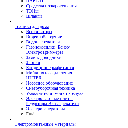
ПАКЕТЫ
Средства пожаротушения
ТЭНы
Шланги
Техника для дома
Вентиляторы
Видеонаблюдение
Водонагреватели
Газонокосилки, Бензо/
ЭлектроТриммеры
Замки, доводчики
Звонки
Кондиционеры/фитинги
Мойки высок.давления
HUTER
Насосное оборудование
Снегоуборочная техника
Увлажнители, мойки воздуха
Электро газовые плиты
Редукторы Эл.нагреватели
Электрогенераторы
Ещё
Электромонтажные материалы