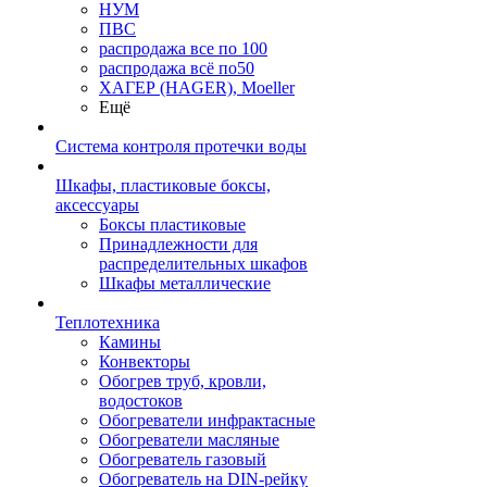
НУМ
ПВС
распродажа все по 100
распродажа всё по50
ХАГЕР (HAGER), Moeller
Ещё
Система контроля протечки воды
Шкафы, пластиковые боксы,
аксессуары
Боксы пластиковые
Принадлежности для
распределительных шкафов
Шкафы металлические
Теплотехника
Камины
Конвекторы
Обогрев труб, кровли,
водостоков
Обогреватели инфрактасные
Обогреватели масляные
Обогреватель газовый
Обогреватель на DIN-рейку