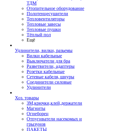
ТДМ
Отопительное оборудование
Полотенцесушители
Тепловентиляторы
Тепловые завесы
Тепловые пушки
Тёплый пол
Ещё
Удлинители, вилки, разьемы
Вилки кабельные
Выключатели для бра
Разветвители, адаптеры
Розетки кабельные
Сетевые кабеля, шнуры
Соединители силовые
Удлинители
Хоз. товары
ЗМ,крючки,клей,держатели
Магниты
Огнеборец
Отпугиватели насекомых и
грызунов
ПАКЕТЫ