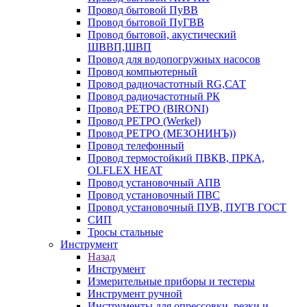
Провод бытовой ПуВВ
Провод бытовой ПуГВВ
Провод бытовой, акустический
ШВВП,ШВП
Провод для водопогружных насосов
Провод компьютерный
Провод радиочастотный RG,САТ
Провод радиочастотный РК
Провод РЕТРО (BIRONI)
Провод РЕТРО (Werkel)
Провод РЕТРО (МЕЗОНИНЪ))
Провод телефонный
Провод термостойкий ПВКВ, ПРКА,
OLFLEX HEAT
Провод установочный АПВ
Провод установочный ПВС
Провод установочный ПУВ, ПУГВ ГОСТ
СИП
Тросы стальные
Инструмент
Назад
Инструмент
Измерительные приборы и тестеры
Инструмент ручной
Инструменты для опрессовки, резки и