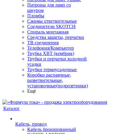
Патроны для ламп со
шнуром
Пломбы
Сжимы ответвительные
Соединители SKOTCH
Спираль монтажная
Средства защиты, перчатки
ТВ соединения
Телефония/Компьютер
Трубка ХВТ (кембрик)
Трубки и перчатки холодной
усадки
Трубки термоусадочные
Коробки распаячные,
разветвительные,
установочные(подрозетники)
Ещё
Каталог
Кабель, провод
Кабель бронированный