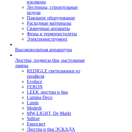
изоляции
Лестницы, строительные
ходули
Паяльное оборудование
Расходные материалы
Сварочные аппараты
Фены и термопистолеты
Электроинструмент
Высоковольтная аппаратура
Люстры, подвесы,бра, настольные
лампы
REDIGLE светильники из
профиля
Evoluce
FERON
LEEK люстры и бра
Lumina Deco
Lumis
Moderli
MW-LIGHT, De Markt
Stilfort
Евросвет
Люстра и бра ЭСКАДА