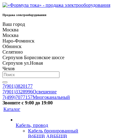
Продажа электрооборудования
Ваш город
Москва
Москва
Наро-Фоминск
Обнинск
Селятино
Серпухов Борисовское шоссе
Серпухов ул.Новая
Чехов
7(901)3820177
7(901)3328996
Освещение
7(499)7077157
Многоканальный
Звоните с 9:00 до 19:00
Каталог
Кабель, провод
Кабель бронированный
ВбБШВ АВББШВ