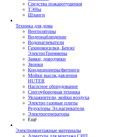
Средства пожаротушения
ТЭНы
Шланги
Техника для дома
Вентиляторы
Видеонаблюдение
Водонагреватели
Газонокосилки, Бензо/
ЭлектроТриммеры
Замки, доводчики
Звонки
Кондиционеры/фитинги
Мойки высок.давления
HUTER
Насосное оборудование
Снегоуборочная техника
Увлажнители, мойки воздуха
Электро газовые плиты
Редукторы Эл.нагреватели
Электрогенераторы
Ещё
Электромонтажные материалы
Арматура для монтажа СИП