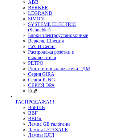
ABB
BERKER
LEGRAND
SIMON
SYSTEME ELECTRIC
(Schneider)
Блоки электроустановочные
Веркель Швеция
ГУСИ Серия
Распродажа розетки и
выключатели
РЕТРО
Розетки и выключатели ТДМ
Серия GIRA
Серия JUNG
СЕРИЯ ЭРА
Ещё
РАСПРОДАЖА!!!
ВбБШВ
ВВГ
ВВГнг
Лампа GE галогенн
Лампы LED SALE
Лампы КЛЛ