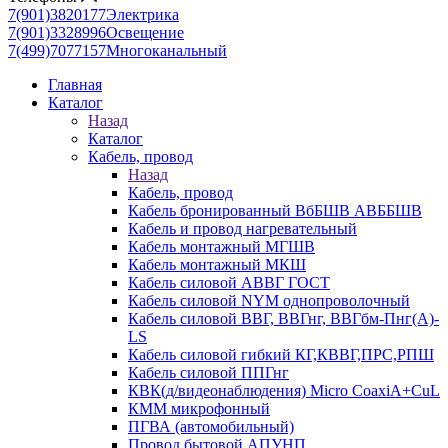
7(901)3820177
Электрика
7(901)3328996
Освещение
7(499)7077157
Многоканальный
Главная
Каталог
Назад
Каталог
Кабель, провод
Назад
Кабель, провод
Кабель бронированный ВбБШВ АВББШВ
Кабель и провод нагревательный
Кабель монтажный МГШВ
Кабель монтажный МКШ
Кабель силовой АВВГ ГОСТ
Кабель силовой NYM однопроволочный
Кабель силовой ВВГ, ВВГнг, ВВГбм-Пнг(А)-
LS
Кабель силовой гибкий КГ,КВВГ,ПРС,РПШ
Кабель силовой ППГнг
КВК(д/видеонаблюдения) Micro CoaxiA+CuL
КММ микрофонный
ПГВА (автомобильный)
Провод бытовой АПУНП