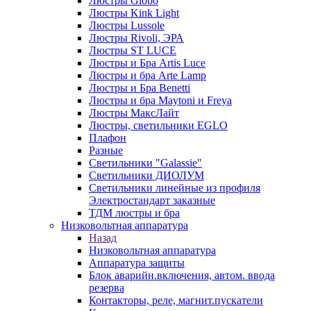
Люстры Globo
Люстры Kink Light
Люстры Lussole
Люстры Rivoli, ЭРА
Люстры ST LUCE
Люстры и Бра Artis Luce
Люстры и бра Arte Lamp
Люстры и Бра Benetti
Люстры и бра Maytoni и Freya
Люстры МаксЛайт
Люстры, светильники EGLO
Плафон
Разные
Светильники "Galassie"
Светильники ДИОЛУМ
Светильники линейные из профиля
Электростандарт заказные
ТДМ люстры и бра
Низковольтная аппаратура
Назад
Низковольтная аппаратура
Аппаратура защиты
Блок аварийн.включения, автом. ввода
резерва
Контакторы, реле, магнит.пускатели