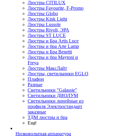
Люстры CITILUX
Люстры Favourite, F-Promo
Люстры Globo
Люстры Kink Light
Люстры Lussole
Люстры Rivoli, ЭРА
Люстры ST LUCE
Люстры и Бра Artis Luce
Люстры и бра Arte Lamp
Люстры и Бра Benetti
Люстры и бра Maytoni и
Freya
Люстры МаксЛайт
Люстры, светильники EGLO
Плафон
Разные
Светильники "Galassie"
Светильники ДИОЛУМ
Светильники линейные из
профиля Электростандарт
заказные
ТДМ люстры и бра
Ещё
Низковольтная аппаратура