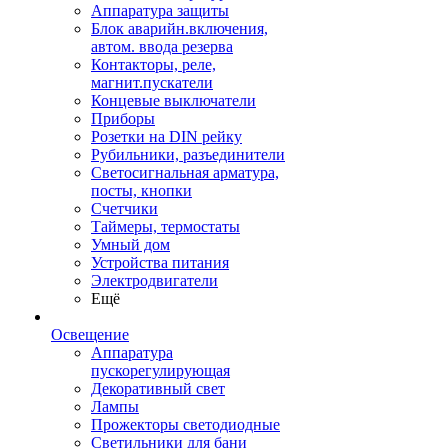
Аппаратура защиты
Блок аварийн.включения,
автом. ввода резерва
Контакторы, реле,
магнит.пускатели
Концевые выключатели
Приборы
Розетки на DIN рейку
Рубильники, разъединители
Светосигнальная арматура,
посты, кнопки
Счетчики
Таймеры, термостаты
Умный дом
Устройства питания
Электродвигатели
Ещё
Освещение
Аппаратура
пускорегулирующая
Декоративный свет
Лампы
Прожекторы светодиодные
Светильники для бани