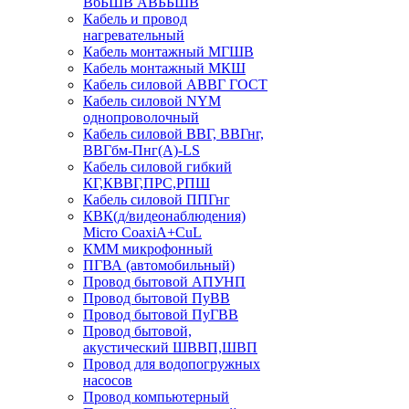
ВбБШВ АВББШВ
Кабель и провод
нагревательный
Кабель монтажный МГШВ
Кабель монтажный МКШ
Кабель силовой АВВГ ГОСТ
Кабель силовой NYM
однопроволочный
Кабель силовой ВВГ, ВВГнг,
ВВГбм-Пнг(А)-LS
Кабель силовой гибкий
КГ,КВВГ,ПРС,РПШ
Кабель силовой ППГнг
КВК(д/видеонаблюдения)
Micro CoaxiA+CuL
КММ микрофонный
ПГВА (автомобильный)
Провод бытовой АПУНП
Провод бытовой ПуВВ
Провод бытовой ПуГВВ
Провод бытовой,
акустический ШВВП,ШВП
Провод для водопогружных
насосов
Провод компьютерный