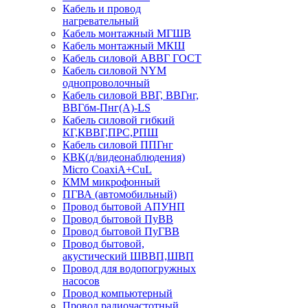
Кабель и провод
нагревательный
Кабель монтажный МГШВ
Кабель монтажный МКШ
Кабель силовой АВВГ ГОСТ
Кабель силовой NYM
однопроволочный
Кабель силовой ВВГ, ВВГнг,
ВВГбм-Пнг(А)-LS
Кабель силовой гибкий
КГ,КВВГ,ПРС,РПШ
Кабель силовой ППГнг
КВК(д/видеонаблюдения)
Micro CoaxiA+CuL
КММ микрофонный
ПГВА (автомобильный)
Провод бытовой АПУНП
Провод бытовой ПуВВ
Провод бытовой ПуГВВ
Провод бытовой,
акустический ШВВП,ШВП
Провод для водопогружных
насосов
Провод компьютерный
Провод радиочастотный