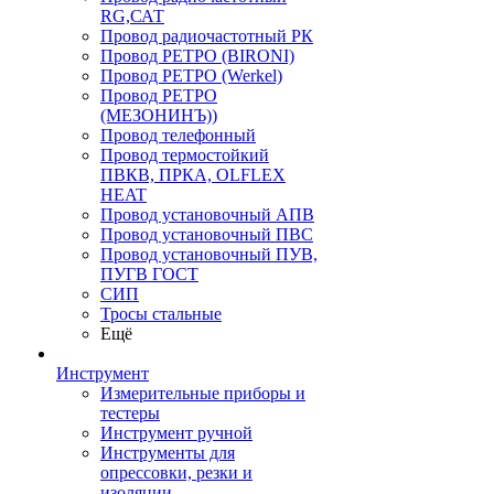
RG,САТ
Провод радиочастотный РК
Провод РЕТРО (BIRONI)
Провод РЕТРО (Werkel)
Провод РЕТРО
(МЕЗОНИНЪ))
Провод телефонный
Провод термостойкий
ПВКВ, ПРКА, OLFLEX
HEAT
Провод установочный АПВ
Провод установочный ПВС
Провод установочный ПУВ,
ПУГВ ГОСТ
СИП
Тросы стальные
Ещё
Инструмент
Измерительные приборы и
тестеры
Инструмент ручной
Инструменты для
опрессовки, резки и
изоляции