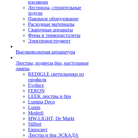
изоляции
Лестницы, строительные
ходули
Паяльное оборудование
Расходные материалы
Сварочные аппараты
Фены и термопистолеты
Электроинструмент
Высоковольтная аппаратура
Люстры, подвесы,бра, настольные
лампы
REDIGLE светильники из
профиля
Evoluce
FERON
LEEK люстры и бра
Lumina Deco
Lumis
Moderli
MW-LIGHT, De Markt
Stilfort
Евросвет
Люстра и бра ЭСКАДА