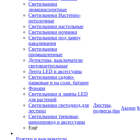
Светильники
люминисцентные
Светильники Настенно-
потолочные
Светильники настольные
Светильники ночники
Светильники под лампу
накаливания
Светильники
промышленные
Детекторы, выключатели
светоконтрольные
Лента LED и аксессуары
Светильники садово-
парковые и на солн. батарее
Фонари
Светильники и лампы LED
для растений
Светильники светодиод.для
Люстры,
Акции
М
лестниц
подвесы,бра
Светильники трековые,
шинопровод и аксессуары
Ещё
Розетки и выключатели