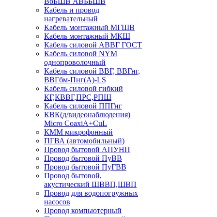
ВбБШВ АВББШВ
Кабель и провод
нагревательный
Кабель монтажный МГШВ
Кабель монтажный МКШ
Кабель силовой АВВГ ГОСТ
Кабель силовой NYM
однопроволочный
Кабель силовой ВВГ, ВВГнг,
ВВГбм-Пнг(А)-LS
Кабель силовой гибкий
КГ,КВВГ,ПРС,РПШ
Кабель силовой ППГнг
КВК(д/видеонаблюдения)
Micro CoaxiA+CuL
КММ микрофонный
ПГВА (автомобильный)
Провод бытовой АПУНП
Провод бытовой ПуВВ
Провод бытовой ПуГВВ
Провод бытовой,
акустический ШВВП,ШВП
Провод для водопогружных
насосов
Провод компьютерный