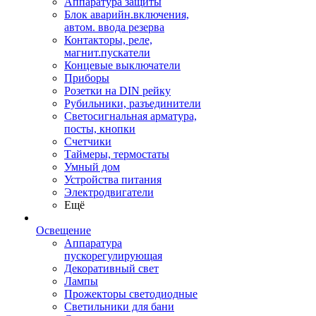
Аппаратура защиты
Блок аварийн.включения,
автом. ввода резерва
Контакторы, реле,
магнит.пускатели
Концевые выключатели
Приборы
Розетки на DIN рейку
Рубильники, разъединители
Светосигнальная арматура,
посты, кнопки
Счетчики
Таймеры, термостаты
Умный дом
Устройства питания
Электродвигатели
Ещё
Освещение
Аппаратура
пускорегулирующая
Декоративный свет
Лампы
Прожекторы светодиодные
Светильники для бани