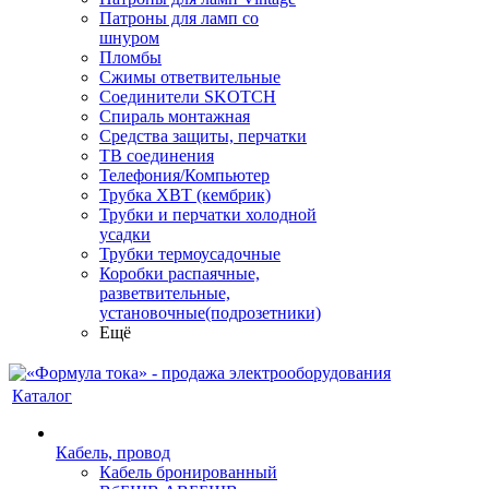
Патроны для ламп со
шнуром
Пломбы
Сжимы ответвительные
Соединители SKOTCH
Спираль монтажная
Средства защиты, перчатки
ТВ соединения
Телефония/Компьютер
Трубка ХВТ (кембрик)
Трубки и перчатки холодной
усадки
Трубки термоусадочные
Коробки распаячные,
разветвительные,
установочные(подрозетники)
Ещё
Каталог
Кабель, провод
Кабель бронированный