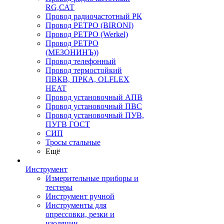
RG,САТ
Провод радиочастотный РК
Провод РЕТРО (BIRONI)
Провод РЕТРО (Werkel)
Провод РЕТРО
(МЕЗОНИНЪ))
Провод телефонный
Провод термостойкий
ПВКВ, ПРКА, OLFLEX
HEAT
Провод установочный АПВ
Провод установочный ПВС
Провод установочный ПУВ,
ПУГВ ГОСТ
СИП
Тросы стальные
Ещё
Инструмент
Измерительные приборы и
тестеры
Инструмент ручной
Инструменты для
опрессовки, резки и
изоляции