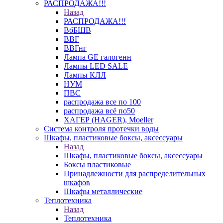
РАСПРОДАЖА!!!
Назад
РАСПРОДАЖА!!!
ВбБШВ
ВВГ
ВВГнг
Лампа GE галогенн
Лампы LED SALE
Лампы КЛЛ
НУМ
ПВС
распродажа все по 100
распродажа всё по50
ХАГЕР (HAGER), Moeller
Система контроля протечки воды
Шкафы, пластиковые боксы, аксессуары
Назад
Шкафы, пластиковые боксы, аксессуары
Боксы пластиковые
Принадлежности для распределительных
шкафов
Шкафы металлические
Теплотехника
Назад
Теплотехника