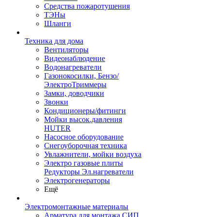
Средства пожаротушения
ТЭНы
Шланги
Техника для дома
Вентиляторы
Видеонаблюдение
Водонагреватели
Газонокосилки, Бензо/
ЭлектроТриммеры
Замки, доводчики
Звонки
Кондиционеры/фитинги
Мойки высок.давления
HUTER
Насосное оборудование
Снегоуборочная техника
Увлажнители, мойки воздуха
Электро газовые плиты
Редукторы Эл.нагреватели
Электрогенераторы
Ещё
Электромонтажные материалы
Арматура для монтажа СИП