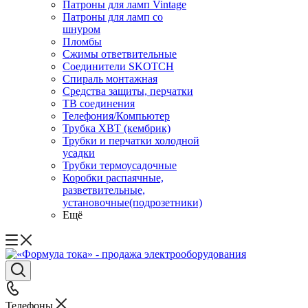
Патроны для ламп Vintage
Патроны для ламп со
шнуром
Пломбы
Сжимы ответвительные
Соединители SKOTCH
Спираль монтажная
Средства защиты, перчатки
ТВ соединения
Телефония/Компьютер
Трубка ХВТ (кембрик)
Трубки и перчатки холодной
усадки
Трубки термоусадочные
Коробки распаячные,
разветвительные,
установочные(подрозетники)
Ещё
Телефоны