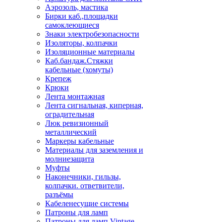
Аэрозоль, мастика
Бирки каб.,площадки
самоклеющиеся
Знаки электробезопасности
Изоляторы, колпачки
Изоляционные материалы
Каб.бандаж.Стяжки
кабельные (хомуты)
Крепеж
Крюки
Лента монтажная
Лента сигнальная, киперная,
оградительная
Люк ревизионный
металлический
Маркеры кабельные
Материалы для заземления и
молниезащита
Муфты
Наконечники, гильзы,
колпачки. ответвители,
разъёмы
Кабеленесущие системы
Патроны для ламп
Патроны для ламп Vintage