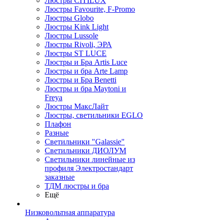
Люстры CITILUX
Люстры Favourite, F-Promo
Люстры Globo
Люстры Kink Light
Люстры Lussole
Люстры Rivoli, ЭРА
Люстры ST LUCE
Люстры и Бра Artis Luce
Люстры и бра Arte Lamp
Люстры и Бра Benetti
Люстры и бра Maytoni и
Freya
Люстры МаксЛайт
Люстры, светильники EGLO
Плафон
Разные
Светильники "Galassie"
Светильники ДИОЛУМ
Светильники линейные из
профиля Электростандарт
заказные
ТДМ люстры и бра
Ещё
Низковольтная аппаратура