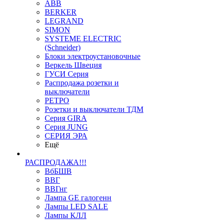
ABB
BERKER
LEGRAND
SIMON
SYSTEME ELECTRIC
(Schneider)
Блоки электроустановочные
Веркель Швеция
ГУСИ Серия
Распродажа розетки и
выключатели
РЕТРО
Розетки и выключатели ТДМ
Серия GIRA
Серия JUNG
СЕРИЯ ЭРА
Ещё
РАСПРОДАЖА!!!
ВбБШВ
ВВГ
ВВГнг
Лампа GE галогенн
Лампы LED SALE
Лампы КЛЛ