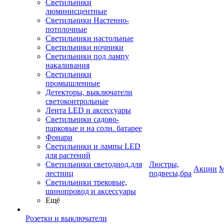
Светильники
люминисцентные
Светильники Настенно-
потолочные
Светильники настольные
Светильники ночники
Светильники под лампу
накаливания
Светильники
промышленные
Детекторы, выключатели
светоконтрольные
Лента LED и аксессуары
Светильники садово-
парковые и на солн. батарее
Фонари
Светильники и лампы LED
для растений
Светильники светодиод.для
Люстры,
Акции
М
лестниц
подвесы,бра
Светильники трековые,
шинопровод и аксессуары
Ещё
Розетки и выключатели