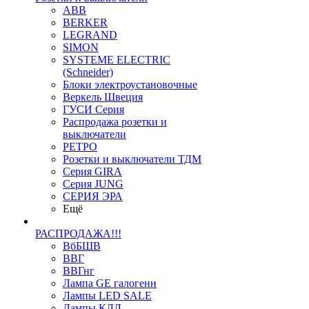
ABB
BERKER
LEGRAND
SIMON
SYSTEME ELECTRIC
(Schneider)
Блоки электроустановочные
Веркель Швеция
ГУСИ Серия
Распродажа розетки и
выключатели
РЕТРО
Розетки и выключатели ТДМ
Серия GIRA
Серия JUNG
СЕРИЯ ЭРА
Ещё
РАСПРОДАЖА!!!
ВбБШВ
ВВГ
ВВГнг
Лампа GE галогенн
Лампы LED SALE
Лампы КЛЛ