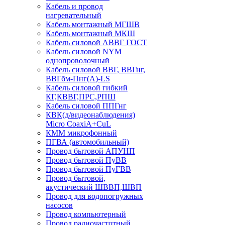
Кабель и провод
нагревательный
Кабель монтажный МГШВ
Кабель монтажный МКШ
Кабель силовой АВВГ ГОСТ
Кабель силовой NYM
однопроволочный
Кабель силовой ВВГ, ВВГнг,
ВВГбм-Пнг(А)-LS
Кабель силовой гибкий
КГ,КВВГ,ПРС,РПШ
Кабель силовой ППГнг
КВК(д/видеонаблюдения)
Micro CoaxiA+CuL
КММ микрофонный
ПГВА (автомобильный)
Провод бытовой АПУНП
Провод бытовой ПуВВ
Провод бытовой ПуГВВ
Провод бытовой,
акустический ШВВП,ШВП
Провод для водопогружных
насосов
Провод компьютерный
Провод радиочастотный