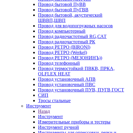
Провод бытовой ПуВВ
Провод бытовой ПуГВВ
Провод бытовой, акустический
ШВВП,ШВП
Провод для водопогружных насосов
Провод компьютерный
Провод радиочастотный RG,САТ
Провод радиочастотный РК
Провод РЕТРО (BIRONI)
Провод РЕТРО (Werkel)
Провод РЕТРО (МЕЗОНИНЪ))
Провод телефонный
Провод термостойкий ПВКВ, ПРКА,
OLFLEX HEAT
Провод установочный АПВ
Провод установочный ПВС
Провод установочный ПУВ, ПУГВ ГОСТ
СИП
Тросы стальные
Инструмент
Назад
Инструмент
Измерительные приборы и тестеры
Инструмент ручной
Инструменты для опрессовки, резки и