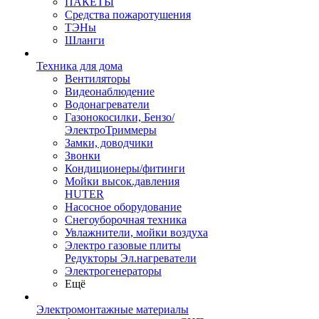
ПАКЕТЫ
Средства пожаротушения
ТЭНы
Шланги
Техника для дома
Вентиляторы
Видеонаблюдение
Водонагреватели
Газонокосилки, Бензо/
ЭлектроТриммеры
Замки, доводчики
Звонки
Кондиционеры/фитинги
Мойки высок.давления
HUTER
Насосное оборудование
Снегоуборочная техника
Увлажнители, мойки воздуха
Электро газовые плиты
Редукторы Эл.нагреватели
Электрогенераторы
Ещё
Электромонтажные материалы