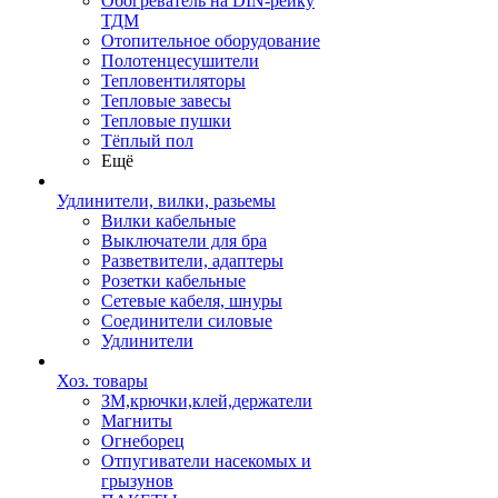
Обогреватель на DIN-рейку
ТДМ
Отопительное оборудование
Полотенцесушители
Тепловентиляторы
Тепловые завесы
Тепловые пушки
Тёплый пол
Ещё
Удлинители, вилки, разьемы
Вилки кабельные
Выключатели для бра
Разветвители, адаптеры
Розетки кабельные
Сетевые кабеля, шнуры
Соединители силовые
Удлинители
Хоз. товары
ЗМ,крючки,клей,держатели
Магниты
Огнеборец
Отпугиватели насекомых и
грызунов