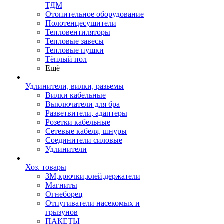
ТДМ
Отопительное оборудование
Полотенцесушители
Тепловентиляторы
Тепловые завесы
Тепловые пушки
Тёплый пол
Ещё
Удлинители, вилки, разьемы
Вилки кабельные
Выключатели для бра
Разветвители, адаптеры
Розетки кабельные
Сетевые кабеля, шнуры
Соединители силовые
Удлинители
Хоз. товары
ЗМ,крючки,клей,держатели
Магниты
Огнеборец
Отпугиватели насекомых и
грызунов
ПАКЕТЫ