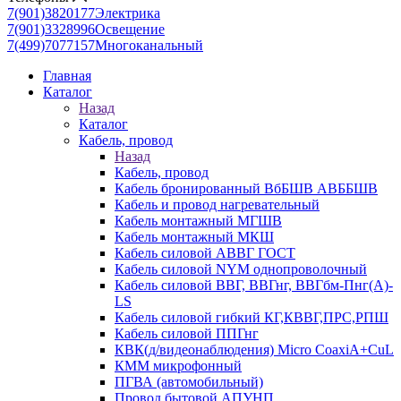
7(901)3820177
Электрика
7(901)3328996
Освещение
7(499)7077157
Многоканальный
Главная
Каталог
Назад
Каталог
Кабель, провод
Назад
Кабель, провод
Кабель бронированный ВбБШВ АВББШВ
Кабель и провод нагревательный
Кабель монтажный МГШВ
Кабель монтажный МКШ
Кабель силовой АВВГ ГОСТ
Кабель силовой NYM однопроволочный
Кабель силовой ВВГ, ВВГнг, ВВГбм-Пнг(А)-
LS
Кабель силовой гибкий КГ,КВВГ,ПРС,РПШ
Кабель силовой ППГнг
КВК(д/видеонаблюдения) Micro CoaxiA+CuL
КММ микрофонный
ПГВА (автомобильный)
Провод бытовой АПУНП