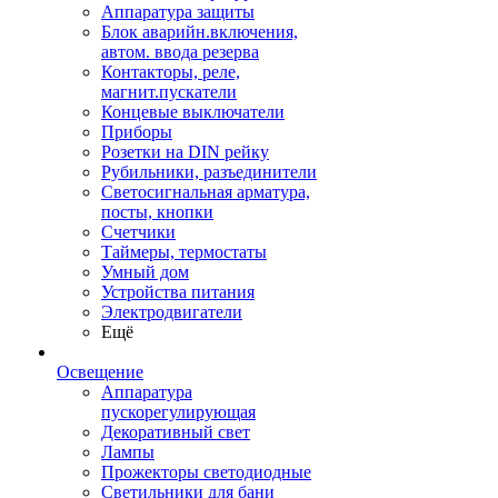
Аппаратура защиты
Блок аварийн.включения,
автом. ввода резерва
Контакторы, реле,
магнит.пускатели
Концевые выключатели
Приборы
Розетки на DIN рейку
Рубильники, разъединители
Светосигнальная арматура,
посты, кнопки
Счетчики
Таймеры, термостаты
Умный дом
Устройства питания
Электродвигатели
Ещё
Освещение
Аппаратура
пускорегулирующая
Декоративный свет
Лампы
Прожекторы светодиодные
Светильники для бани