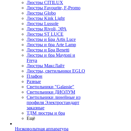
Люстры CITILUX
Люстры Favourite, F-Promo
Люстры Globo
Люстры Kink Light
Люстры Lussole
Люстры Rivoli, ЭРА
Люстры ST LUCE
Люстры и Бра Artis Luce
Люстры и бра Arte Lamp
Люстры и Бра Benetti
Люстры и бра Maytoni и
Freya
Люстры МаксЛайт
Люстры, светильники EGLO
Плафон
Разные
Светильники "Galassie"
Светильники ДИОЛУМ
Светильники линейные из
профиля Электростандарт
заказные
ТДМ люстры и бра
Ещё
Низковольтная аппаратура