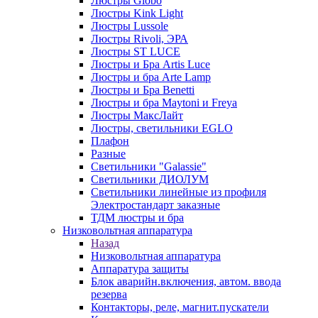
Люстры Globo
Люстры Kink Light
Люстры Lussole
Люстры Rivoli, ЭРА
Люстры ST LUCE
Люстры и Бра Artis Luce
Люстры и бра Arte Lamp
Люстры и Бра Benetti
Люстры и бра Maytoni и Freya
Люстры МаксЛайт
Люстры, светильники EGLO
Плафон
Разные
Светильники "Galassie"
Светильники ДИОЛУМ
Светильники линейные из профиля
Электростандарт заказные
ТДМ люстры и бра
Низковольтная аппаратура
Назад
Низковольтная аппаратура
Аппаратура защиты
Блок аварийн.включения, автом. ввода
резерва
Контакторы, реле, магнит.пускатели