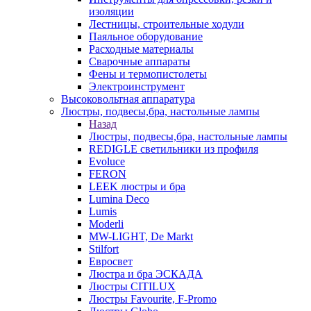
изоляции
Лестницы, строительные ходули
Паяльное оборудование
Расходные материалы
Сварочные аппараты
Фены и термопистолеты
Электроинструмент
Высоковольтная аппаратура
Люстры, подвесы,бра, настольные лампы
Назад
Люстры, подвесы,бра, настольные лампы
REDIGLE светильники из профиля
Evoluce
FERON
LEEK люстры и бра
Lumina Deco
Lumis
Moderli
MW-LIGHT, De Markt
Stilfort
Евросвет
Люстра и бра ЭСКАДА
Люстры CITILUX
Люстры Favourite, F-Promo