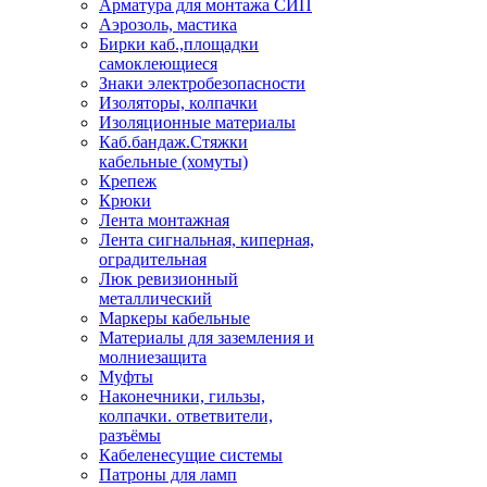
Арматура для монтажа СИП
Аэрозоль, мастика
Бирки каб.,площадки
самоклеющиеся
Знаки электробезопасности
Изоляторы, колпачки
Изоляционные материалы
Каб.бандаж.Стяжки
кабельные (хомуты)
Крепеж
Крюки
Лента монтажная
Лента сигнальная, киперная,
оградительная
Люк ревизионный
металлический
Маркеры кабельные
Материалы для заземления и
молниезащита
Муфты
Наконечники, гильзы,
колпачки. ответвители,
разъёмы
Кабеленесущие системы
Патроны для ламп