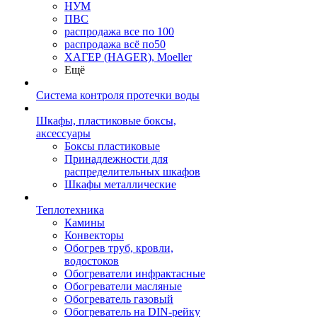
НУМ
ПВС
распродажа все по 100
распродажа всё по50
ХАГЕР (HAGER), Moeller
Ещё
Система контроля протечки воды
Шкафы, пластиковые боксы,
аксессуары
Боксы пластиковые
Принадлежности для
распределительных шкафов
Шкафы металлические
Теплотехника
Камины
Конвекторы
Обогрев труб, кровли,
водостоков
Обогреватели инфрактасные
Обогреватели масляные
Обогреватель газовый
Обогреватель на DIN-рейку