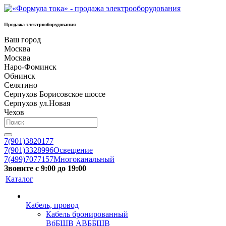
Продажа электрооборудования
Ваш город
Москва
Москва
Наро-Фоминск
Обнинск
Селятино
Серпухов Борисовское шоссе
Серпухов ул.Новая
Чехов
7(901)3820177
7(901)3328996
Освещение
7(499)7077157
Многоканальный
Звоните с 9:00 до 19:00
Каталог
Кабель, провод
Кабель бронированный
ВбБШВ АВББШВ