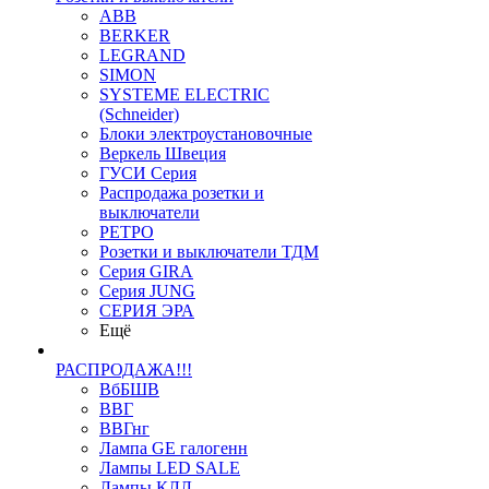
ABB
BERKER
LEGRAND
SIMON
SYSTEME ELECTRIC
(Schneider)
Блоки электроустановочные
Веркель Швеция
ГУСИ Серия
Распродажа розетки и
выключатели
РЕТРО
Розетки и выключатели ТДМ
Серия GIRA
Серия JUNG
СЕРИЯ ЭРА
Ещё
РАСПРОДАЖА!!!
ВбБШВ
ВВГ
ВВГнг
Лампа GE галогенн
Лампы LED SALE
Лампы КЛЛ