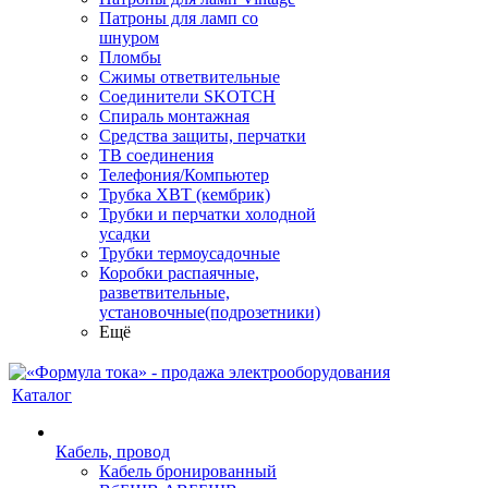
Патроны для ламп со
шнуром
Пломбы
Сжимы ответвительные
Соединители SKOTCH
Спираль монтажная
Средства защиты, перчатки
ТВ соединения
Телефония/Компьютер
Трубка ХВТ (кембрик)
Трубки и перчатки холодной
усадки
Трубки термоусадочные
Коробки распаячные,
разветвительные,
установочные(подрозетники)
Ещё
Каталог
Кабель, провод
Кабель бронированный