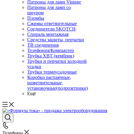
Патроны для ламп Vintage
Патроны для ламп со
шнуром
Пломбы
Сжимы ответвительные
Соединители SKOTCH
Спираль монтажная
Средства защиты, перчатки
ТВ соединения
Телефония/Компьютер
Трубка ХВТ (кембрик)
Трубки и перчатки холодной
усадки
Трубки термоусадочные
Коробки распаячные,
разветвительные,
установочные(подрозетники)
Ещё
Телефоны