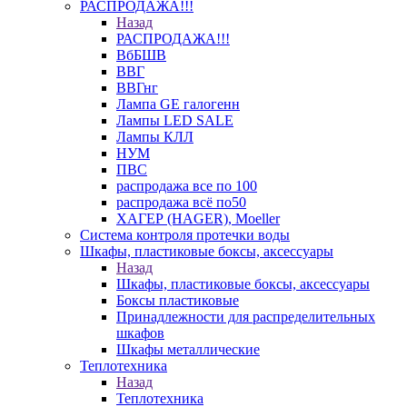
РАСПРОДАЖА!!!
Назад
РАСПРОДАЖА!!!
ВбБШВ
ВВГ
ВВГнг
Лампа GE галогенн
Лампы LED SALE
Лампы КЛЛ
НУМ
ПВС
распродажа все по 100
распродажа всё по50
ХАГЕР (HAGER), Moeller
Система контроля протечки воды
Шкафы, пластиковые боксы, аксессуары
Назад
Шкафы, пластиковые боксы, аксессуары
Боксы пластиковые
Принадлежности для распределительных
шкафов
Шкафы металлические
Теплотехника
Назад
Теплотехника