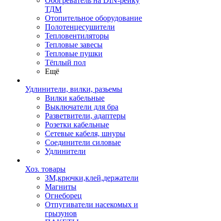
Обогреватель на DIN-рейку
ТДМ
Отопительное оборудование
Полотенцесушители
Тепловентиляторы
Тепловые завесы
Тепловые пушки
Тёплый пол
Ещё
Удлинители, вилки, разьемы
Вилки кабельные
Выключатели для бра
Разветвители, адаптеры
Розетки кабельные
Сетевые кабеля, шнуры
Соединители силовые
Удлинители
Хоз. товары
ЗМ,крючки,клей,держатели
Магниты
Огнеборец
Отпугиватели насекомых и
грызунов