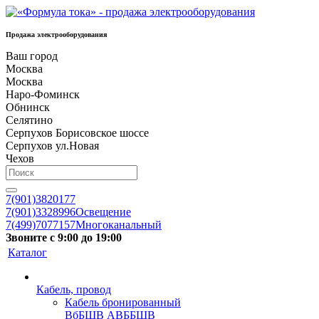
Продажа электрооборудования
Ваш город
Москва
Москва
Наро-Фоминск
Обнинск
Селятино
Серпухов Борисовское шоссе
Серпухов ул.Новая
Чехов
7(901)3820177
7(901)3328996
Освещение
7(499)7077157
Многоканальный
Звоните с 9:00 до 19:00
Каталог
Кабель, провод
Кабель бронированный
ВбБШВ АВББШВ