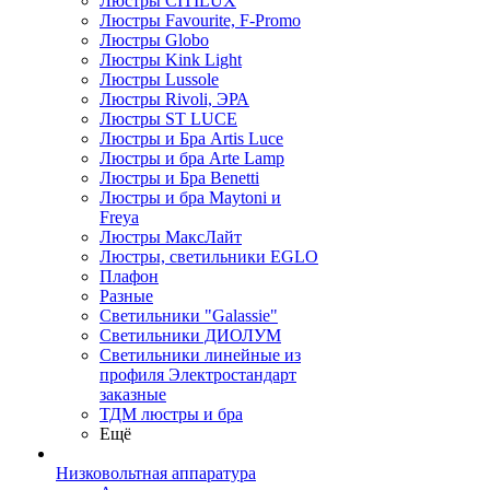
Люстры CITILUX
Люстры Favourite, F-Promo
Люстры Globo
Люстры Kink Light
Люстры Lussole
Люстры Rivoli, ЭРА
Люстры ST LUCE
Люстры и Бра Artis Luce
Люстры и бра Arte Lamp
Люстры и Бра Benetti
Люстры и бра Maytoni и
Freya
Люстры МаксЛайт
Люстры, светильники EGLO
Плафон
Разные
Светильники "Galassie"
Светильники ДИОЛУМ
Светильники линейные из
профиля Электростандарт
заказные
ТДМ люстры и бра
Ещё
Низковольтная аппаратура