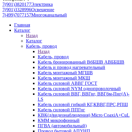
7(901)3820177
Электрика
7(901)3328996
Освещение
7(499)7077157
Многоканальный
Главная
Каталог
Назад
Каталог
Кабель, провод
Назад
Кабель, провод
Кабель бронированный ВбБШВ АВББШВ
Кабель и провод нагревательный
Кабель монтажный МГШВ
Кабель монтажный МКШ
Кабель силовой АВВГ ГОСТ
Кабель силовой NYM однопроволочный
Кабель силовой ВВГ, ВВГнг, ВВГбм-Пнг(А)-
LS
Кабель силовой гибкий КГ,КВВГ,ПРС,РПШ
Кабель силовой ППГнг
КВК(д/видеонаблюдения) Micro CoaxiA+CuL
КММ микрофонный
ПГВА (автомобильный)
Провод бытовой АПУНП