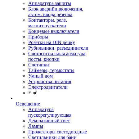
Аппаратура защиты
Блок аварийн.включения,
автом. ввода резерва
Контакторы, реле,
магнит.пускатели
Концевые выключатели
Приборы
Розетки на DIN рейку
Рубильники, разъединители
Светосигнальная арматура,
посты, кнопки
Счетчики
Таймеры, термостаты
Умный дом
Устройства питания
Электродвигатели
Ещё
Освещение
Аппаратура
пускорегулирующая
Декоративный свет
Лампы
Прожекторы светодиодные
Светильники для бани