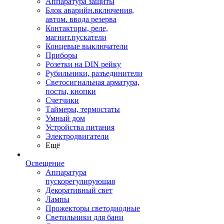
Аппаратура защиты
Блок аварийн.включения,
автом. ввода резерва
Контакторы, реле,
магнит.пускатели
Концевые выключатели
Приборы
Розетки на DIN рейку
Рубильники, разъединители
Светосигнальная арматура,
посты, кнопки
Счетчики
Таймеры, термостаты
Умный дом
Устройства питания
Электродвигатели
Ещё
Освещение
Аппаратура
пускорегулирующая
Декоративный свет
Лампы
Прожекторы светодиодные
Светильники для бани