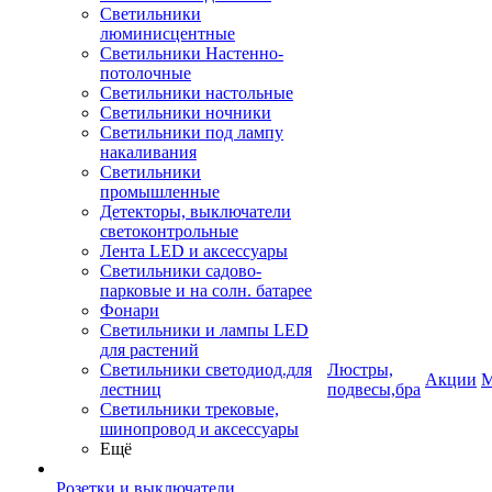
Светильники
люминисцентные
Светильники Настенно-
потолочные
Светильники настольные
Светильники ночники
Светильники под лампу
накаливания
Светильники
промышленные
Детекторы, выключатели
светоконтрольные
Лента LED и аксессуары
Светильники садово-
парковые и на солн. батарее
Фонари
Светильники и лампы LED
для растений
Светильники светодиод.для
Люстры,
Акции
М
лестниц
подвесы,бра
Светильники трековые,
шинопровод и аксессуары
Ещё
Розетки и выключатели