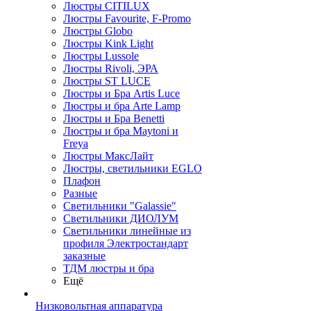
Люстры CITILUX
Люстры Favourite, F-Promo
Люстры Globo
Люстры Kink Light
Люстры Lussole
Люстры Rivoli, ЭРА
Люстры ST LUCE
Люстры и Бра Artis Luce
Люстры и бра Arte Lamp
Люстры и Бра Benetti
Люстры и бра Maytoni и
Freya
Люстры МаксЛайт
Люстры, светильники EGLO
Плафон
Разные
Светильники "Galassie"
Светильники ДИОЛУМ
Светильники линейные из
профиля Электростандарт
заказные
ТДМ люстры и бра
Ещё
Низковольтная аппаратура