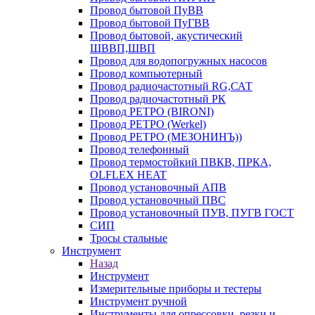
Провод бытовой ПуВВ
Провод бытовой ПуГВВ
Провод бытовой, акустический
ШВВП,ШВП
Провод для водопогружных насосов
Провод компьютерный
Провод радиочастотный RG,САТ
Провод радиочастотный РК
Провод РЕТРО (BIRONI)
Провод РЕТРО (Werkel)
Провод РЕТРО (МЕЗОНИНЪ))
Провод телефонный
Провод термостойкий ПВКВ, ПРКА,
OLFLEX HEAT
Провод установочный АПВ
Провод установочный ПВС
Провод установочный ПУВ, ПУГВ ГОСТ
СИП
Тросы стальные
Инструмент
Назад
Инструмент
Измерительные приборы и тестеры
Инструмент ручной
Инструменты для опрессовки, резки и