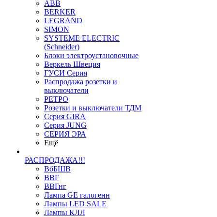
ABB
BERKER
LEGRAND
SIMON
SYSTEME ELECTRIC
(Schneider)
Блоки электроустановочные
Веркель Швеция
ГУСИ Серия
Распродажа розетки и
выключатели
РЕТРО
Розетки и выключатели ТДМ
Серия GIRA
Серия JUNG
СЕРИЯ ЭРА
Ещё
РАСПРОДАЖА!!!
ВбБШВ
ВВГ
ВВГнг
Лампа GE галогенн
Лампы LED SALE
Лампы КЛЛ