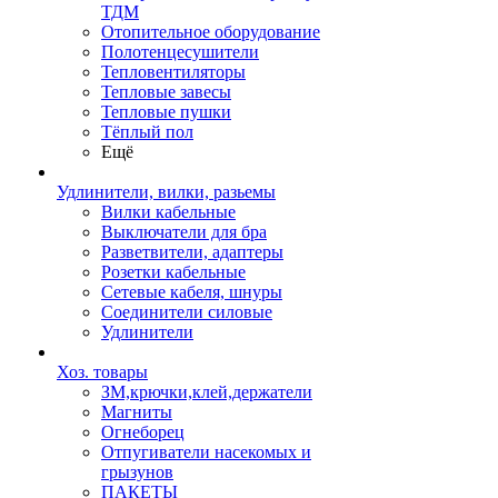
ТДМ
Отопительное оборудование
Полотенцесушители
Тепловентиляторы
Тепловые завесы
Тепловые пушки
Тёплый пол
Ещё
Удлинители, вилки, разьемы
Вилки кабельные
Выключатели для бра
Разветвители, адаптеры
Розетки кабельные
Сетевые кабеля, шнуры
Соединители силовые
Удлинители
Хоз. товары
ЗМ,крючки,клей,держатели
Магниты
Огнеборец
Отпугиватели насекомых и
грызунов
ПАКЕТЫ