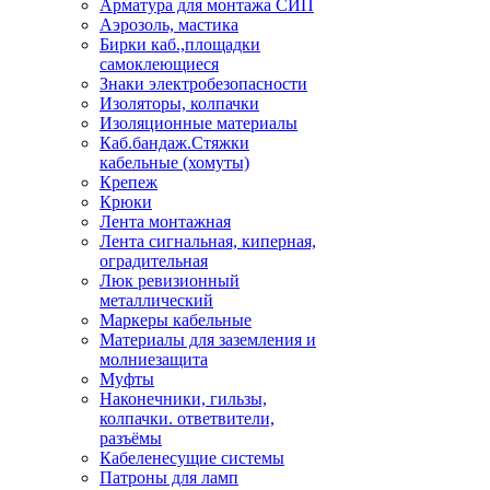
Арматура для монтажа СИП
Аэрозоль, мастика
Бирки каб.,площадки
самоклеющиеся
Знаки электробезопасности
Изоляторы, колпачки
Изоляционные материалы
Каб.бандаж.Стяжки
кабельные (хомуты)
Крепеж
Крюки
Лента монтажная
Лента сигнальная, киперная,
оградительная
Люк ревизионный
металлический
Маркеры кабельные
Материалы для заземления и
молниезащита
Муфты
Наконечники, гильзы,
колпачки. ответвители,
разъёмы
Кабеленесущие системы
Патроны для ламп