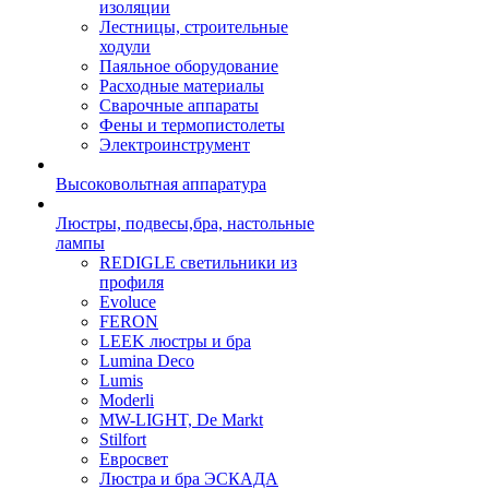
изоляции
Лестницы, строительные
ходули
Паяльное оборудование
Расходные материалы
Сварочные аппараты
Фены и термопистолеты
Электроинструмент
Высоковольтная аппаратура
Люстры, подвесы,бра, настольные
лампы
REDIGLE светильники из
профиля
Evoluce
FERON
LEEK люстры и бра
Lumina Deco
Lumis
Moderli
MW-LIGHT, De Markt
Stilfort
Евросвет
Люстра и бра ЭСКАДА