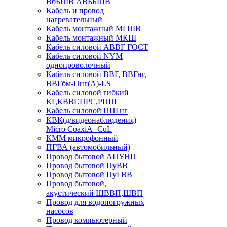
ВбБШВ АВББШВ
Кабель и провод
нагревательный
Кабель монтажный МГШВ
Кабель монтажный МКШ
Кабель силовой АВВГ ГОСТ
Кабель силовой NYM
однопроволочный
Кабель силовой ВВГ, ВВГнг,
ВВГбм-Пнг(А)-LS
Кабель силовой гибкий
КГ,КВВГ,ПРС,РПШ
Кабель силовой ППГнг
КВК(д/видеонаблюдения)
Micro CoaxiA+CuL
КММ микрофонный
ПГВА (автомобильный)
Провод бытовой АПУНП
Провод бытовой ПуВВ
Провод бытовой ПуГВВ
Провод бытовой,
акустический ШВВП,ШВП
Провод для водопогружных
насосов
Провод компьютерный