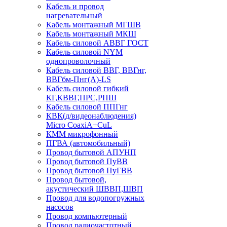
Кабель и провод
нагревательный
Кабель монтажный МГШВ
Кабель монтажный МКШ
Кабель силовой АВВГ ГОСТ
Кабель силовой NYM
однопроволочный
Кабель силовой ВВГ, ВВГнг,
ВВГбм-Пнг(А)-LS
Кабель силовой гибкий
КГ,КВВГ,ПРС,РПШ
Кабель силовой ППГнг
КВК(д/видеонаблюдения)
Micro CoaxiA+CuL
КММ микрофонный
ПГВА (автомобильный)
Провод бытовой АПУНП
Провод бытовой ПуВВ
Провод бытовой ПуГВВ
Провод бытовой,
акустический ШВВП,ШВП
Провод для водопогружных
насосов
Провод компьютерный
Провод радиочастотный