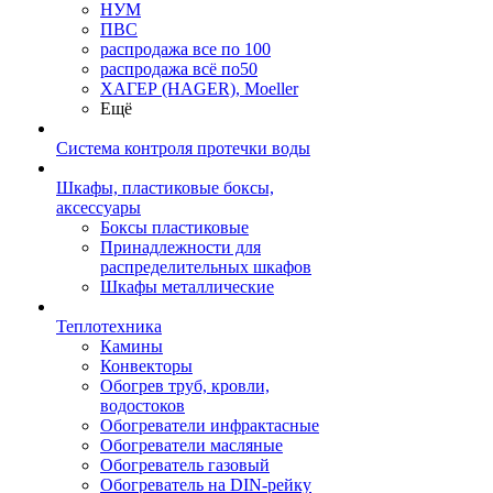
НУМ
ПВС
распродажа все по 100
распродажа всё по50
ХАГЕР (HAGER), Moeller
Ещё
Система контроля протечки воды
Шкафы, пластиковые боксы,
аксессуары
Боксы пластиковые
Принадлежности для
распределительных шкафов
Шкафы металлические
Теплотехника
Камины
Конвекторы
Обогрев труб, кровли,
водостоков
Обогреватели инфрактасные
Обогреватели масляные
Обогреватель газовый
Обогреватель на DIN-рейку