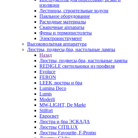
изоляции
Лестницы, строительные ходули
Паяльное оборудование
Расходные материалы
Сварочные аппараты
Фены и термопистолеты
Электроинструмент
Высоковольтная аппаратура
Люстры, подвесы,бра, настольные лампы
Назад
Люстры, подвесы,бра, настольные лампы
REDIGLE светильники из профиля
Evoluce
FERON
LEEK люстры и бра
Lumina Deco
Lumis
Moderli
MW-LIGHT, De Markt
Stilfort
Евросвет
Люстра и бра ЭСКАДА
Люстры CITILUX
Люстры Favourite, F-Promo