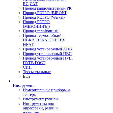
RG,САТ
Провод радиочастотный РК
Провод РЕТРО (BIRONI)
Провод РЕТРО (Werkel)
Провод РЕТРО
(МЕЗОНИНЪ))
Провод телефонный
Провод термостойкий
ПВКВ, ПРКА, OLFLEX
HEAT
Провод установочный АПВ
Провод установочный ПВС
Провод установочный ПУВ,
ПУГВ ГОСТ
СИП
Тросы стальные
Ещё
Инструмент
Измерительные приборы и
тестеры
Инструмент ручной
Инструменты для
опрессовки, резки и
изоляции