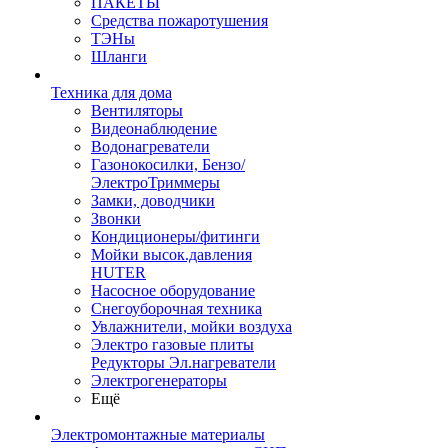
ПАКЕТЫ
Средства пожаротушения
ТЭНы
Шланги
Техника для дома
Вентиляторы
Видеонаблюдение
Водонагреватели
Газонокосилки, Бензо/
ЭлектроТриммеры
Замки, доводчики
Звонки
Кондиционеры/фитинги
Мойки высок.давления
HUTER
Насосное оборудование
Снегоуборочная техника
Увлажнители, мойки воздуха
Электро газовые плиты
Редукторы Эл.нагреватели
Электрогенераторы
Ещё
Электромонтажные материалы