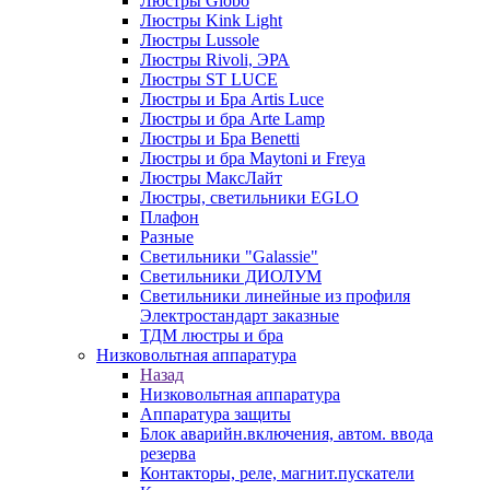
Люстры Globo
Люстры Kink Light
Люстры Lussole
Люстры Rivoli, ЭРА
Люстры ST LUCE
Люстры и Бра Artis Luce
Люстры и бра Arte Lamp
Люстры и Бра Benetti
Люстры и бра Maytoni и Freya
Люстры МаксЛайт
Люстры, светильники EGLO
Плафон
Разные
Светильники "Galassie"
Светильники ДИОЛУМ
Светильники линейные из профиля
Электростандарт заказные
ТДМ люстры и бра
Низковольтная аппаратура
Назад
Низковольтная аппаратура
Аппаратура защиты
Блок аварийн.включения, автом. ввода
резерва
Контакторы, реле, магнит.пускатели