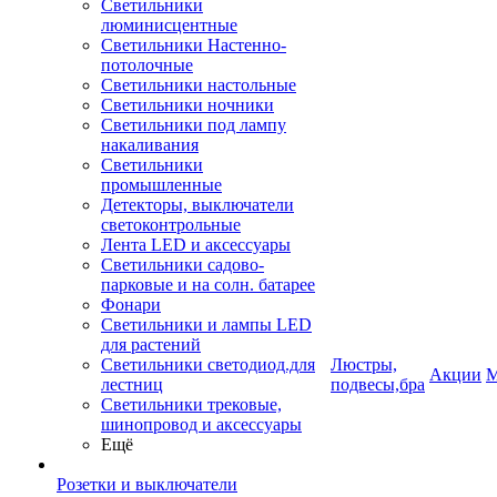
Светильники
люминисцентные
Светильники Настенно-
потолочные
Светильники настольные
Светильники ночники
Светильники под лампу
накаливания
Светильники
промышленные
Детекторы, выключатели
светоконтрольные
Лента LED и аксессуары
Светильники садово-
парковые и на солн. батарее
Фонари
Светильники и лампы LED
для растений
Светильники светодиод.для
Люстры,
Акции
М
лестниц
подвесы,бра
Светильники трековые,
шинопровод и аксессуары
Ещё
Розетки и выключатели