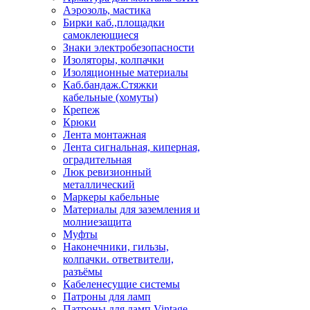
Аэрозоль, мастика
Бирки каб.,площадки
самоклеющиеся
Знаки электробезопасности
Изоляторы, колпачки
Изоляционные материалы
Каб.бандаж.Стяжки
кабельные (хомуты)
Крепеж
Крюки
Лента монтажная
Лента сигнальная, киперная,
оградительная
Люк ревизионный
металлический
Маркеры кабельные
Материалы для заземления и
молниезащита
Муфты
Наконечники, гильзы,
колпачки. ответвители,
разъёмы
Кабеленесущие системы
Патроны для ламп
Патроны для ламп Vintage