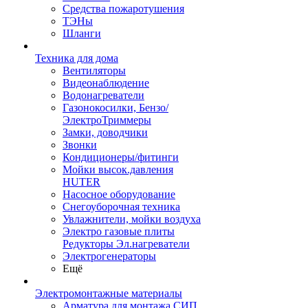
Средства пожаротушения
ТЭНы
Шланги
Техника для дома
Вентиляторы
Видеонаблюдение
Водонагреватели
Газонокосилки, Бензо/
ЭлектроТриммеры
Замки, доводчики
Звонки
Кондиционеры/фитинги
Мойки высок.давления
HUTER
Насосное оборудование
Снегоуборочная техника
Увлажнители, мойки воздуха
Электро газовые плиты
Редукторы Эл.нагреватели
Электрогенераторы
Ещё
Электромонтажные материалы
Арматура для монтажа СИП