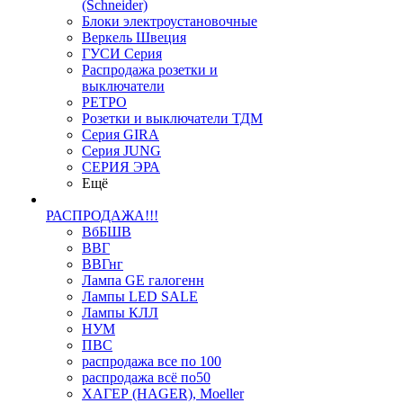
(Schneider)
Блоки электроустановочные
Веркель Швеция
ГУСИ Серия
Распродажа розетки и
выключатели
РЕТРО
Розетки и выключатели ТДМ
Серия GIRA
Серия JUNG
СЕРИЯ ЭРА
Ещё
РАСПРОДАЖА!!!
ВбБШВ
ВВГ
ВВГнг
Лампа GE галогенн
Лампы LED SALE
Лампы КЛЛ
НУМ
ПВС
распродажа все по 100
распродажа всё по50
ХАГЕР (HAGER), Moeller