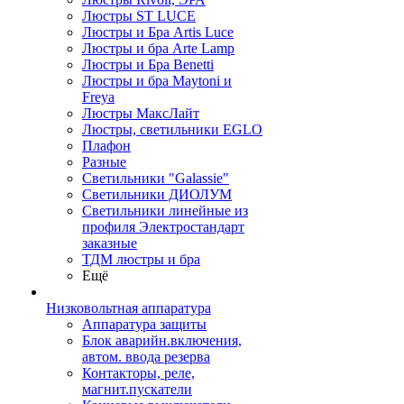
Люстры ST LUCE
Люстры и Бра Artis Luce
Люстры и бра Arte Lamp
Люстры и Бра Benetti
Люстры и бра Maytoni и
Freya
Люстры МаксЛайт
Люстры, светильники EGLO
Плафон
Разные
Светильники "Galassie"
Светильники ДИОЛУМ
Светильники линейные из
профиля Электростандарт
заказные
ТДМ люстры и бра
Ещё
Низковольтная аппаратура
Аппаратура защиты
Блок аварийн.включения,
автом. ввода резерва
Контакторы, реле,
магнит.пускатели