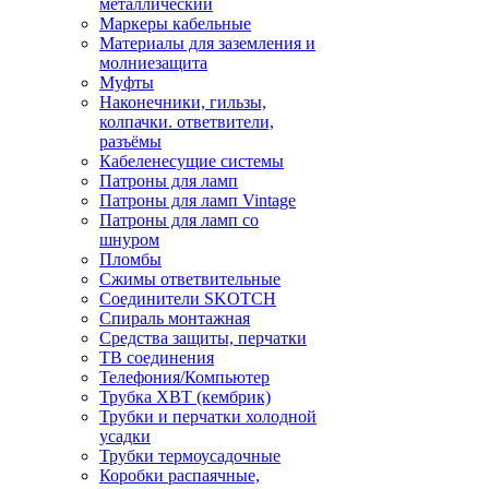
металлический
Маркеры кабельные
Материалы для заземления и
молниезащита
Муфты
Наконечники, гильзы,
колпачки. ответвители,
разъёмы
Кабеленесущие системы
Патроны для ламп
Патроны для ламп Vintage
Патроны для ламп со
шнуром
Пломбы
Сжимы ответвительные
Соединители SKOTCH
Спираль монтажная
Средства защиты, перчатки
ТВ соединения
Телефония/Компьютер
Трубка ХВТ (кембрик)
Трубки и перчатки холодной
усадки
Трубки термоусадочные
Коробки распаячные,