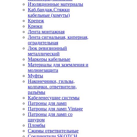
Изоляционные материалы
Каб.бандаж.Стяжки
кабельные (хомуты)
Крепеж
Крюки
Лента монтажная
Лента сигнальная, киперная,
оградительная
Люк ревизионный
металлический
Маркеры кабельные
Материалы для заземления и
молниезащита
Муфты
Наконечники, гильзы,
колпачки. ответвители,
разъёмы
Кабеленесущие системы
Патроны для ламп
Патроны для ламп Vintage
Патроны для ламп со
шнуром
Пломбы
Сжимы ответвительные
Соединители SKOTCH