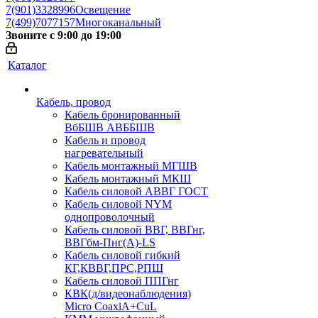
7(901)3328996
Освещение
7(499)7077157
Многоканальный
Звоните с 9:00 до 19:00
Каталог
Кабель, провод
Кабель бронированный
ВбБШВ АВББШВ
Кабель и провод
нагревательный
Кабель монтажный МГШВ
Кабель монтажный МКШ
Кабель силовой АВВГ ГОСТ
Кабель силовой NYM
однопроволочный
Кабель силовой ВВГ, ВВГнг,
ВВГбм-Пнг(А)-LS
Кабель силовой гибкий
КГ,КВВГ,ПРС,РПШ
Кабель силовой ППГнг
КВК(д/видеонаблюдения)
Micro CoaxiA+CuL