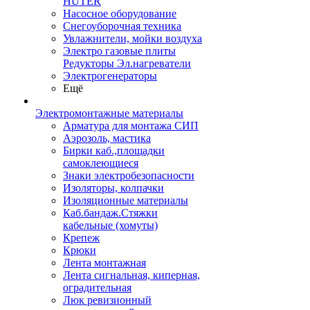
HUTER
Насосное оборудование
Снегоуборочная техника
Увлажнители, мойки воздуха
Электро газовые плиты
Редукторы Эл.нагреватели
Электрогенераторы
Ещё
Электромонтажные материалы
Арматура для монтажа СИП
Аэрозоль, мастика
Бирки каб.,площадки
самоклеющиеся
Знаки электробезопасности
Изоляторы, колпачки
Изоляционные материалы
Каб.бандаж.Стяжки
кабельные (хомуты)
Крепеж
Крюки
Лента монтажная
Лента сигнальная, киперная,
оградительная
Люк ревизионный