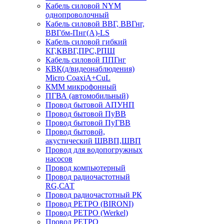
Кабель силовой NYM
однопроволочный
Кабель силовой ВВГ, ВВГнг,
ВВГбм-Пнг(А)-LS
Кабель силовой гибкий
КГ,КВВГ,ПРС,РПШ
Кабель силовой ППГнг
КВК(д/видеонаблюдения)
Micro CoaxiA+CuL
КММ микрофонный
ПГВА (автомобильный)
Провод бытовой АПУНП
Провод бытовой ПуВВ
Провод бытовой ПуГВВ
Провод бытовой,
акустический ШВВП,ШВП
Провод для водопогружных
насосов
Провод компьютерный
Провод радиочастотный
RG,САТ
Провод радиочастотный РК
Провод РЕТРО (BIRONI)
Провод РЕТРО (Werkel)
Провод РЕТРО