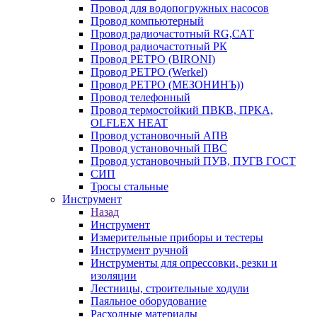
Провод для водопогружных насосов
Провод компьютерный
Провод радиочастотный RG,САТ
Провод радиочастотный РК
Провод РЕТРО (BIRONI)
Провод РЕТРО (Werkel)
Провод РЕТРО (МЕЗОНИНЪ))
Провод телефонный
Провод термостойкий ПВКВ, ПРКА,
OLFLEX HEAT
Провод установочный АПВ
Провод установочный ПВС
Провод установочный ПУВ, ПУГВ ГОСТ
СИП
Тросы стальные
Инструмент
Назад
Инструмент
Измерительные приборы и тестеры
Инструмент ручной
Инструменты для опрессовки, резки и
изоляции
Лестницы, строительные ходули
Паяльное оборудование
Расходные материалы