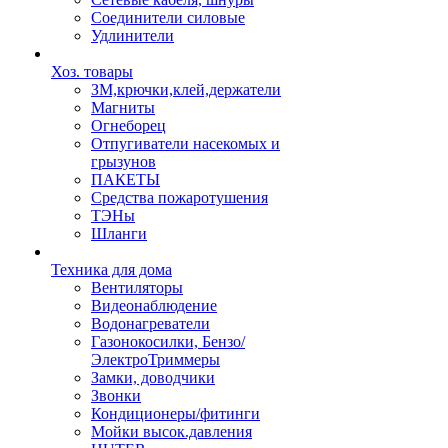
Соединители силовые
Удлинители
Хоз. товары
ЗМ,крючки,клей,держатели
Магниты
Огнеборец
Отпугиватели насекомых и
грызунов
ПАКЕТЫ
Средства пожаротушения
ТЭНы
Шланги
Техника для дома
Вентиляторы
Видеонаблюдение
Водонагреватели
Газонокосилки, Бензо/
ЭлектроТриммеры
Замки, доводчики
Звонки
Кондиционеры/фитинги
Мойки высок.давления