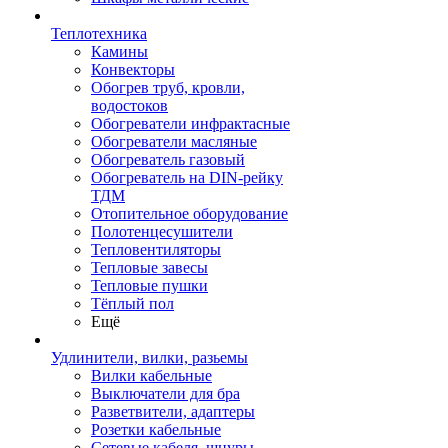
Теплотехника
Камины
Конвекторы
Обогрев труб, кровли,
водостоков
Обогреватели инфрактасные
Обогреватели масляные
Обогреватель газовый
Обогреватель на DIN-рейку
ТДМ
Отопительное оборудование
Полотенцесушители
Тепловентиляторы
Тепловые завесы
Тепловые пушки
Тёплый пол
Ещё
Удлинители, вилки, разьемы
Вилки кабельные
Выключатели для бра
Разветвители, адаптеры
Розетки кабельные
Сетевые кабеля, шнуры