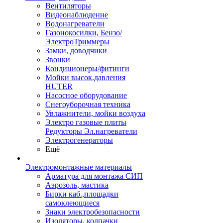
Вентиляторы
Видеонаблюдение
Водонагреватели
Газонокосилки, Бензо/
ЭлектроТриммеры
Замки, доводчики
Звонки
Кондиционеры/фитинги
Мойки высок.давления
HUTER
Насосное оборудование
Снегоуборочная техника
Увлажнители, мойки воздуха
Электро газовые плиты
Редукторы Эл.нагреватели
Электрогенераторы
Ещё
Электромонтажные материалы
Арматура для монтажа СИП
Аэрозоль, мастика
Бирки каб.,площадки
самоклеющиеся
Знаки электробезопасности
Изоляторы, колпачки