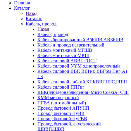
Главная
Каталог
Назад
Каталог
Кабель, провод
Назад
Кабель, провод
Кабель бронированный ВбБШВ АВББШВ
Кабель и провод нагревательный
Кабель монтажный МГШВ
Кабель монтажный МКШ
Кабель силовой АВВГ ГОСТ
Кабель силовой NYM однопроволочный
Кабель силовой ВВГ, ВВГнг, ВВГбм-Пнг(А)-
LS
Кабель силовой гибкий КГ,КВВГ,ПРС,РПШ
Кабель силовой ППГнг
КВК(д/видеонаблюдения) Micro CoaxiA+CuL
КММ микрофонный
ПГВА (автомобильный)
Провод бытовой АПУНП
Провод бытовой ПуВВ
Провод бытовой ПуГВВ
Провод бытовой, акустический
ШВВП,ШВП