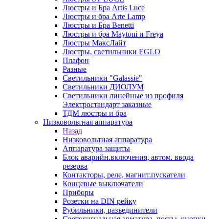
Люстры и Бра Artis Luce
Люстры и бра Arte Lamp
Люстры и Бра Benetti
Люстры и бра Maytoni и Freya
Люстры МаксЛайт
Люстры, светильники EGLO
Плафон
Разные
Светильники "Galassie"
Светильники ДИОЛУМ
Светильники линейные из профиля
Электростандарт заказные
ТДМ люстры и бра
Низковольтная аппаратура
Назад
Низковольтная аппаратура
Аппаратура защиты
Блок аварийн.включения, автом. ввода
резерва
Контакторы, реле, магнит.пускатели
Концевые выключатели
Приборы
Розетки на DIN рейку
Рубильники, разъединители
Светосигнальная арматура, посты, кнопки