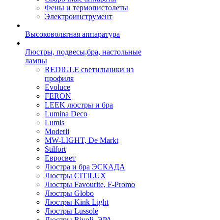
Фены и термопистолеты
Электроинструмент
Высоковольтная аппаратура
Люстры, подвесы,бра, настольные
лампы
REDIGLE светильники из
профиля
Evoluce
FERON
LEEK люстры и бра
Lumina Deco
Lumis
Moderli
MW-LIGHT, De Markt
Stilfort
Евросвет
Люстра и бра ЭСКАДА
Люстры CITILUX
Люстры Favourite, F-Promo
Люстры Globo
Люстры Kink Light
Люстры Lussole
Люстры Rivoli, ЭРА