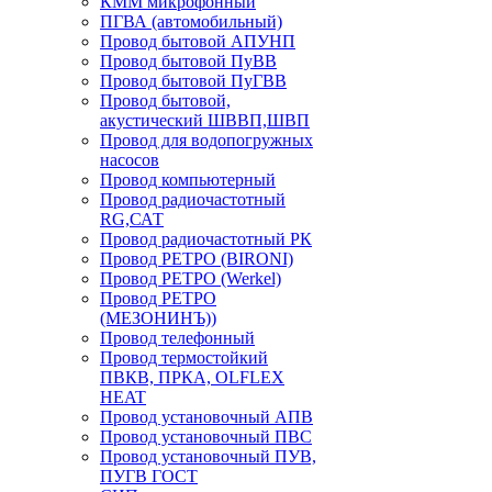
КММ микрофонный
ПГВА (автомобильный)
Провод бытовой АПУНП
Провод бытовой ПуВВ
Провод бытовой ПуГВВ
Провод бытовой,
акустический ШВВП,ШВП
Провод для водопогружных
насосов
Провод компьютерный
Провод радиочастотный
RG,САТ
Провод радиочастотный РК
Провод РЕТРО (BIRONI)
Провод РЕТРО (Werkel)
Провод РЕТРО
(МЕЗОНИНЪ))
Провод телефонный
Провод термостойкий
ПВКВ, ПРКА, OLFLEX
HEAT
Провод установочный АПВ
Провод установочный ПВС
Провод установочный ПУВ,
ПУГВ ГОСТ