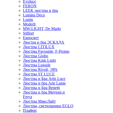
Evoluce
FERON
LEEK люстры и бра
Lumina Deco
Lumis
Moderli
MW-LIGHT, De Markt
Stilfort
Евросвет
Люстра и бра ЭСКАДА
Люстры CITILUX
Люстры Favourite, F-Promo
Люстры Globo
Люстры Kink Light
Люстры Lussole
Люстры Rivoli, ЭРА
Люстры ST LUCE
Люстры и Бра Artis Luce
Люстры и бра Arte Lamp
Люстры и Бра Benetti
Люстры и бра Maytoni и
Freya
Люстры МаксЛайт
Люстры, светильники EGLO
Плафон