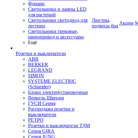
Фонари
Светильники и лампы LED
для растений
Светильники светодиод.для
Люстры,
Акции
М
лестниц
подвесы,бра
Светильники трековые,
шинопровод и аксессуары
Ещё
Розетки и выключатели
ABB
BERKER
LEGRAND
SIMON
SYSTEME ELECTRIC
(Schneider)
Блоки электроустановочные
Веркель Швеция
ГУСИ Серия
Распродажа розетки и
выключатели
РЕТРО
Розетки и выключатели ТДМ
Серия GIRA
Серия JUNG