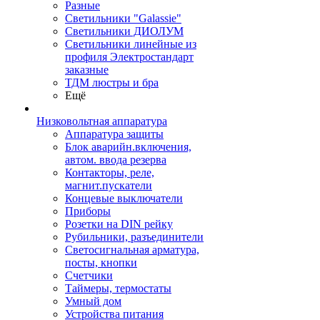
Разные
Светильники "Galassie"
Светильники ДИОЛУМ
Светильники линейные из
профиля Электростандарт
заказные
ТДМ люстры и бра
Ещё
Низковольтная аппаратура
Аппаратура защиты
Блок аварийн.включения,
автом. ввода резерва
Контакторы, реле,
магнит.пускатели
Концевые выключатели
Приборы
Розетки на DIN рейку
Рубильники, разъединители
Светосигнальная арматура,
посты, кнопки
Счетчики
Таймеры, термостаты
Умный дом
Устройства питания