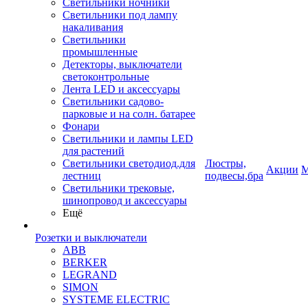
Светильники ночники
Светильники под лампу
накаливания
Светильники
промышленные
Детекторы, выключатели
светоконтрольные
Лента LED и аксессуары
Светильники садово-
парковые и на солн. батарее
Фонари
Светильники и лампы LED
для растений
Светильники светодиод.для
Люстры,
Акции
М
лестниц
подвесы,бра
Светильники трековые,
шинопровод и аксессуары
Ещё
Розетки и выключатели
ABB
BERKER
LEGRAND
SIMON
SYSTEME ELECTRIC