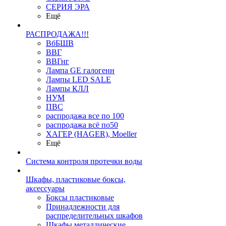
СЕРИЯ ЭРА
Ещё
РАСПРОДАЖА!!!
ВбБШВ
ВВГ
ВВГнг
Лампа GE галогенн
Лампы LED SALE
Лампы КЛЛ
НУМ
ПВС
распродажа все по 100
распродажа всё по50
ХАГЕР (HAGER), Moeller
Ещё
Система контроля протечки воды
Шкафы, пластиковые боксы,
аксессуары
Боксы пластиковые
Принадлежности для
распределительных шкафов
Шкафы металлические