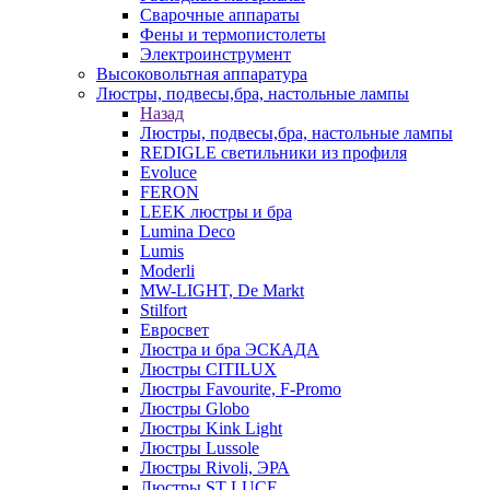
Сварочные аппараты
Фены и термопистолеты
Электроинструмент
Высоковольтная аппаратура
Люстры, подвесы,бра, настольные лампы
Назад
Люстры, подвесы,бра, настольные лампы
REDIGLE светильники из профиля
Evoluce
FERON
LEEK люстры и бра
Lumina Deco
Lumis
Moderli
MW-LIGHT, De Markt
Stilfort
Евросвет
Люстра и бра ЭСКАДА
Люстры CITILUX
Люстры Favourite, F-Promo
Люстры Globo
Люстры Kink Light
Люстры Lussole
Люстры Rivoli, ЭРА
Люстры ST LUCE