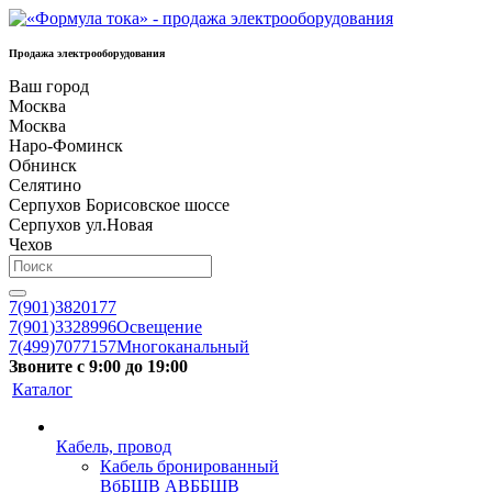
Продажа электрооборудования
Ваш город
Москва
Москва
Наро-Фоминск
Обнинск
Селятино
Серпухов Борисовское шоссе
Серпухов ул.Новая
Чехов
7(901)3820177
7(901)3328996
Освещение
7(499)7077157
Многоканальный
Звоните с 9:00 до 19:00
Каталог
Кабель, провод
Кабель бронированный
ВбБШВ АВББШВ