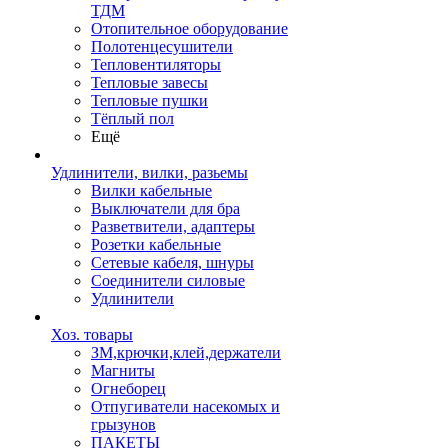
ТДМ
Отопительное оборудование
Полотенцесушители
Тепловентиляторы
Тепловые завесы
Тепловые пушки
Тёплый пол
Ещё
Удлинители, вилки, разьемы
Вилки кабельные
Выключатели для бра
Разветвители, адаптеры
Розетки кабельные
Сетевые кабеля, шнуры
Соединители силовые
Удлинители
Хоз. товары
ЗМ,крючки,клей,держатели
Магниты
Огнеборец
Отпугиватели насекомых и
грызунов
ПАКЕТЫ