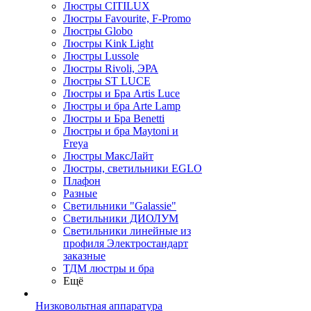
Люстры CITILUX
Люстры Favourite, F-Promo
Люстры Globo
Люстры Kink Light
Люстры Lussole
Люстры Rivoli, ЭРА
Люстры ST LUCE
Люстры и Бра Artis Luce
Люстры и бра Arte Lamp
Люстры и Бра Benetti
Люстры и бра Maytoni и
Freya
Люстры МаксЛайт
Люстры, светильники EGLO
Плафон
Разные
Светильники "Galassie"
Светильники ДИОЛУМ
Светильники линейные из
профиля Электростандарт
заказные
ТДМ люстры и бра
Ещё
Низковольтная аппаратура