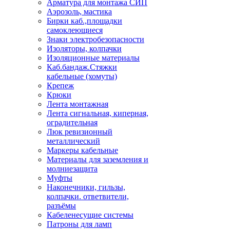
Арматура для монтажа СИП
Аэрозоль, мастика
Бирки каб.,площадки
самоклеющиеся
Знаки электробезопасности
Изоляторы, колпачки
Изоляционные материалы
Каб.бандаж.Стяжки
кабельные (хомуты)
Крепеж
Крюки
Лента монтажная
Лента сигнальная, киперная,
оградительная
Люк ревизионный
металлический
Маркеры кабельные
Материалы для заземления и
молниезащита
Муфты
Наконечники, гильзы,
колпачки. ответвители,
разъёмы
Кабеленесущие системы
Патроны для ламп