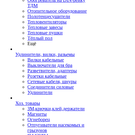
Обогреватель на DIN-рейку
ТДМ
Отопительное оборудование
Полотенцесушители
Тепловентиляторы
Тепловые завесы
Тепловые пушки
Тёплый пол
Ещё
Удлинители, вилки, разьемы
Вилки кабельные
Выключатели для бра
Разветвители, адаптеры
Розетки кабельные
Сетевые кабеля, шнуры
Соединители силовые
Удлинители
Хоз. товары
ЗМ,крючки,клей,держатели
Магниты
Огнеборец
Отпугиватели насекомых и
грызунов