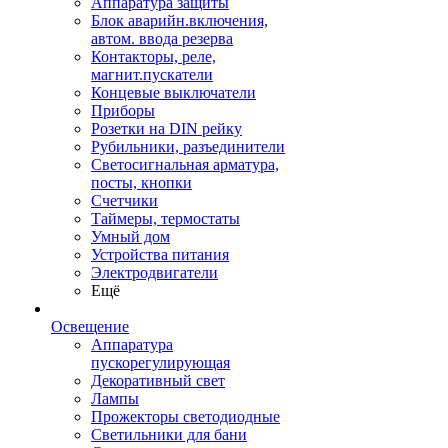
Аппаратура защиты
Блок аварийн.включения,
автом. ввода резерва
Контакторы, реле,
магнит.пускатели
Концевые выключатели
Приборы
Розетки на DIN рейку
Рубильники, разъединители
Светосигнальная арматура,
посты, кнопки
Счетчики
Таймеры, термостаты
Умный дом
Устройства питания
Электродвигатели
Ещё
Освещение
Аппаратура
пускорегулирующая
Декоративный свет
Лампы
Прожекторы светодиодные
Светильники для бани