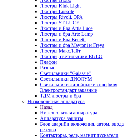
Люстры Globo
Люстры Kink Light
Люстры Lussole
Люстры Rivoli, ЭРА
Люстры ST LUCE
Люстры и Бра Artis Luce
Люстры и бра Arte Lamp
Люстры и Бра Benetti
Люстры и бра Maytoni и Freya
Люстры МаксЛайт
Люстры, светильники EGLO
Плафон
Разные
Светильники "Galassie"
Светильники ДИОЛУМ
Светильники линейные из профиля
Электростандарт заказные
ТДМ люстры и бра
Низковольтная аппаратура
Назад
Низковольтная аппаратура
Аппаратура защиты
Блок аварийн.включения, автом. ввода
резерва
Контакторы, реле, магнит.пускатели