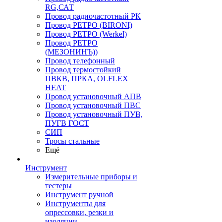
RG,САТ
Провод радиочастотный РК
Провод РЕТРО (BIRONI)
Провод РЕТРО (Werkel)
Провод РЕТРО
(МЕЗОНИНЪ))
Провод телефонный
Провод термостойкий
ПВКВ, ПРКА, OLFLEX
HEAT
Провод установочный АПВ
Провод установочный ПВС
Провод установочный ПУВ,
ПУГВ ГОСТ
СИП
Тросы стальные
Ещё
Инструмент
Измерительные приборы и
тестеры
Инструмент ручной
Инструменты для
опрессовки, резки и
изоляции