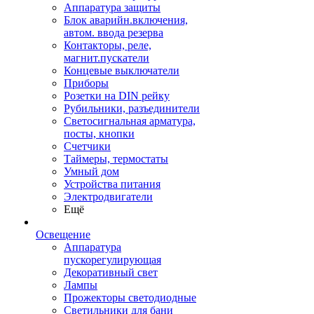
Аппаратура защиты
Блок аварийн.включения,
автом. ввода резерва
Контакторы, реле,
магнит.пускатели
Концевые выключатели
Приборы
Розетки на DIN рейку
Рубильники, разъединители
Светосигнальная арматура,
посты, кнопки
Счетчики
Таймеры, термостаты
Умный дом
Устройства питания
Электродвигатели
Ещё
Освещение
Аппаратура
пускорегулирующая
Декоративный свет
Лампы
Прожекторы светодиодные
Светильники для бани