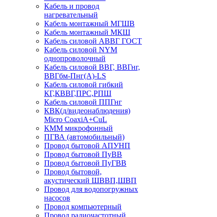
Кабель и провод
нагревательный
Кабель монтажный МГШВ
Кабель монтажный МКШ
Кабель силовой АВВГ ГОСТ
Кабель силовой NYM
однопроволочный
Кабель силовой ВВГ, ВВГнг,
ВВГбм-Пнг(А)-LS
Кабель силовой гибкий
КГ,КВВГ,ПРС,РПШ
Кабель силовой ППГнг
КВК(д/видеонаблюдения)
Micro CoaxiA+CuL
КММ микрофонный
ПГВА (автомобильный)
Провод бытовой АПУНП
Провод бытовой ПуВВ
Провод бытовой ПуГВВ
Провод бытовой,
акустический ШВВП,ШВП
Провод для водопогружных
насосов
Провод компьютерный
Провод радиочастотный