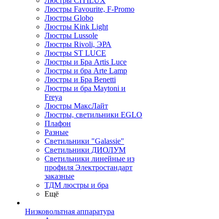
Люстры CITILUX
Люстры Favourite, F-Promo
Люстры Globo
Люстры Kink Light
Люстры Lussole
Люстры Rivoli, ЭРА
Люстры ST LUCE
Люстры и Бра Artis Luce
Люстры и бра Arte Lamp
Люстры и Бра Benetti
Люстры и бра Maytoni и
Freya
Люстры МаксЛайт
Люстры, светильники EGLO
Плафон
Разные
Светильники "Galassie"
Светильники ДИОЛУМ
Светильники линейные из
профиля Электростандарт
заказные
ТДМ люстры и бра
Ещё
Низковольтная аппаратура