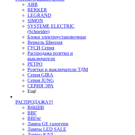
ABB
BERKER
LEGRAND
SIMON
SYSTEME ELECTRIC
(Schneider)
Блоки электроустановочные
Веркель Швеция
ГУСИ Серия
Распродажа розетки и
выключатели
РЕТРО
Розетки и выключатели ТДМ
Серия GIRA
Серия JUNG
СЕРИЯ ЭРА
Ещё
РАСПРОДАЖА!!!
ВбБШВ
ВВГ
ВВГнг
Лампа GE галогенн
Лампы LED SALE
Лампы КЛЛ