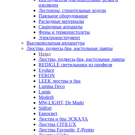
изоляции
Лестницы, строительные ходули
Паяльное оборудование
Расходные материалы
Сварочные аппараты
Фены и термопистолеты
Электроинструмент
Высоковольтная аппаратура
Люстры, подвесы,бра, настольные лампы
Назад
Люстры, подвесы,бра, настольные лампы
REDIGLE светильники из профиля
Evoluce
FERON
LEEK люстры и бра
Lumina Deco
Lumis
Moderli
MW-LIGHT, De Markt
Stilfort
Евросвет
Люстра и бра ЭСКАДА
Люстры CITILUX
Люстры Favourite, F-Promo