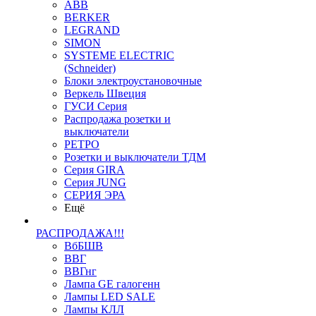
ABB
BERKER
LEGRAND
SIMON
SYSTEME ELECTRIC
(Schneider)
Блоки электроустановочные
Веркель Швеция
ГУСИ Серия
Распродажа розетки и
выключатели
РЕТРО
Розетки и выключатели ТДМ
Серия GIRA
Серия JUNG
СЕРИЯ ЭРА
Ещё
РАСПРОДАЖА!!!
ВбБШВ
ВВГ
ВВГнг
Лампа GE галогенн
Лампы LED SALE
Лампы КЛЛ