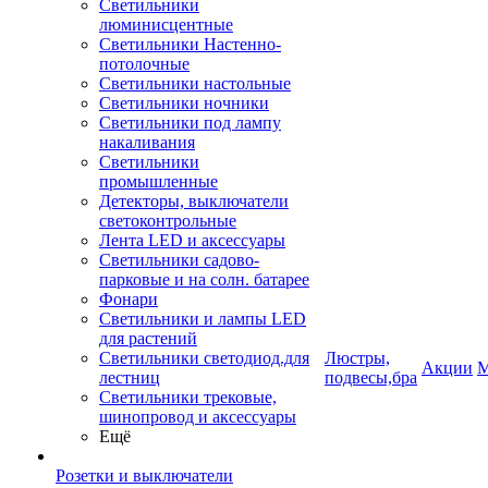
Светильники
люминисцентные
Светильники Настенно-
потолочные
Светильники настольные
Светильники ночники
Светильники под лампу
накаливания
Светильники
промышленные
Детекторы, выключатели
светоконтрольные
Лента LED и аксессуары
Светильники садово-
парковые и на солн. батарее
Фонари
Светильники и лампы LED
для растений
Светильники светодиод.для
Люстры,
Акции
М
лестниц
подвесы,бра
Светильники трековые,
шинопровод и аксессуары
Ещё
Розетки и выключатели