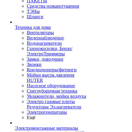
ПАКЕТЫ
Средства пожаротушения
ТЭНы
Шланги
Техника для дома
Вентиляторы
Видеонаблюдение
Водонагреватели
Газонокосилки, Бензо/
ЭлектроТриммеры
Замки, доводчики
Звонки
Кондиционеры/фитинги
Мойки высок.давления
HUTER
Насосное оборудование
Снегоуборочная техника
Увлажнители, мойки воздуха
Электро газовые плиты
Редукторы Эл.нагреватели
Электрогенераторы
Ещё
Электромонтажные материалы