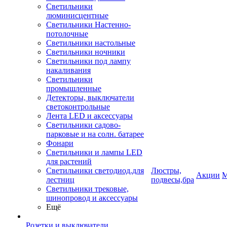
Светильники
люминисцентные
Светильники Настенно-
потолочные
Светильники настольные
Светильники ночники
Светильники под лампу
накаливания
Светильники
промышленные
Детекторы, выключатели
светоконтрольные
Лента LED и аксессуары
Светильники садово-
парковые и на солн. батарее
Фонари
Светильники и лампы LED
для растений
Светильники светодиод.для
Люстры,
Акции
М
лестниц
подвесы,бра
Светильники трековые,
шинопровод и аксессуары
Ещё
Розетки и выключатели