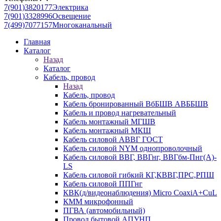
7(901)3820177
Электрика
7(901)3328996
Освещение
7(499)7077157
Многоканальный
Главная
Каталог
Назад
Каталог
Кабель, провод
Назад
Кабель, провод
Кабель бронированный ВбБШВ АВББШВ
Кабель и провод нагревательный
Кабель монтажный МГШВ
Кабель монтажный МКШ
Кабель силовой АВВГ ГОСТ
Кабель силовой NYM однопроволочный
Кабель силовой ВВГ, ВВГнг, ВВГбм-Пнг(А)-
LS
Кабель силовой гибкий КГ,КВВГ,ПРС,РПШ
Кабель силовой ППГнг
КВК(д/видеонаблюдения) Micro CoaxiA+CuL
КММ микрофонный
ПГВА (автомобильный)
Провод бытовой АПУНП