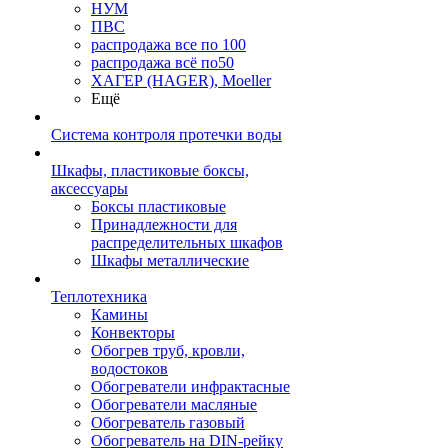
НУМ
ПВС
распродажа все по 100
распродажа всё по50
ХАГЕР (HAGER), Moeller
Ещё
Система контроля протечки воды
Шкафы, пластиковые боксы,
аксессуары
Боксы пластиковые
Принадлежности для
распределительных шкафов
Шкафы металлические
Теплотехника
Камины
Конвекторы
Обогрев труб, кровли,
водостоков
Обогреватели инфрактасные
Обогреватели масляные
Обогреватель газовый
Обогреватель на DIN-рейку