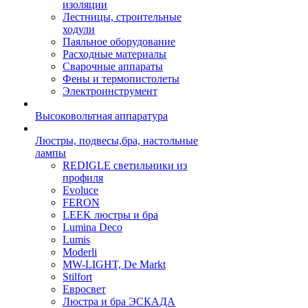
изоляции
Лестницы, строительные
ходули
Паяльное оборудование
Расходные материалы
Сварочные аппараты
Фены и термопистолеты
Электроинструмент
Высоковольтная аппаратура
Люстры, подвесы,бра, настольные
лампы
REDIGLE светильники из
профиля
Evoluce
FERON
LEEK люстры и бра
Lumina Deco
Lumis
Moderli
MW-LIGHT, De Markt
Stilfort
Евросвет
Люстра и бра ЭСКАДА