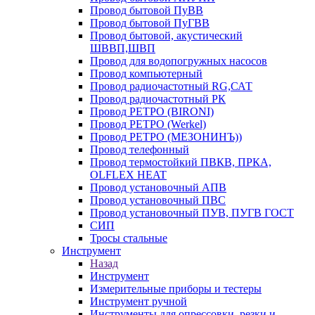
Провод бытовой ПуВВ
Провод бытовой ПуГВВ
Провод бытовой, акустический
ШВВП,ШВП
Провод для водопогружных насосов
Провод компьютерный
Провод радиочастотный RG,САТ
Провод радиочастотный РК
Провод РЕТРО (BIRONI)
Провод РЕТРО (Werkel)
Провод РЕТРО (МЕЗОНИНЪ))
Провод телефонный
Провод термостойкий ПВКВ, ПРКА,
OLFLEX HEAT
Провод установочный АПВ
Провод установочный ПВС
Провод установочный ПУВ, ПУГВ ГОСТ
СИП
Тросы стальные
Инструмент
Назад
Инструмент
Измерительные приборы и тестеры
Инструмент ручной
Инструменты для опрессовки, резки и