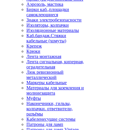
Аэрозоль, мастика
Бирки каб.,площадки
самоклеющиеся
Знаки электробезопасности
Изоляторы, колпачки
Изоляционные материалы
Каб.бандаж.Стяжки
кабельные (хомуты)
Крепеж
Крюки
Лента монтажная
Лента сигнальная, киперная,
оградительная
Люк ревизионный
металлический
Маркеры кабельные
Материалы для заземления и
молниезащита
Муфты
Наконечники, гильзы,
колпачки. ответвители,
разъёмы
Кабеленесущие системы
Патроны для ламп
Патроны для ламп Vintage