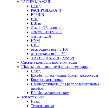
РАСПРОДАЖА!!!
Назад
РАСПРОДАЖА!!!
ВбБШВ
ВВГ
ВВГнг
Лампа GE галогенн
Лампы LED SALE
Лампы КЛЛ
НУМ
ПВС
распродажа все по 100
распродажа всё по50
ХАГЕР (HAGER), Moeller
Система контроля протечки воды
Шкафы, пластиковые боксы, аксессуары
Назад
Шкафы, пластиковые боксы, аксессуары
Боксы пластиковые
Принадлежности для распределительных
шкафов
Шкафы металлические
Теплотехника
Назад
Теплотехника