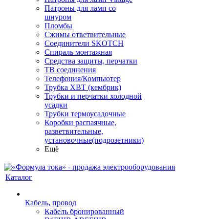
Патроны для ламп со
шнуром
Пломбы
Сжимы ответвительные
Соединители SKOTCH
Спираль монтажная
Средства защиты, перчатки
ТВ соединения
Телефония/Компьютер
Трубка ХВТ (кембрик)
Трубки и перчатки холодной
усадки
Трубки термоусадочные
Коробки распаячные,
разветвительные,
установочные(подрозетники)
Ещё
Каталог
Кабель, провод
Кабель бронированный