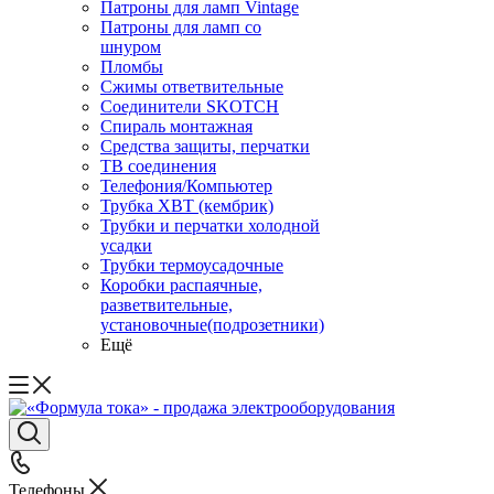
Патроны для ламп Vintage
Патроны для ламп со
шнуром
Пломбы
Сжимы ответвительные
Соединители SKOTCH
Спираль монтажная
Средства защиты, перчатки
ТВ соединения
Телефония/Компьютер
Трубка ХВТ (кембрик)
Трубки и перчатки холодной
усадки
Трубки термоусадочные
Коробки распаячные,
разветвительные,
установочные(подрозетники)
Ещё
Телефоны