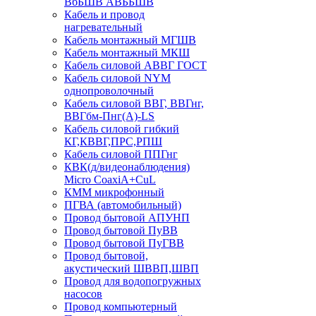
ВбБШВ АВББШВ
Кабель и провод
нагревательный
Кабель монтажный МГШВ
Кабель монтажный МКШ
Кабель силовой АВВГ ГОСТ
Кабель силовой NYM
однопроволочный
Кабель силовой ВВГ, ВВГнг,
ВВГбм-Пнг(А)-LS
Кабель силовой гибкий
КГ,КВВГ,ПРС,РПШ
Кабель силовой ППГнг
КВК(д/видеонаблюдения)
Micro CoaxiA+CuL
КММ микрофонный
ПГВА (автомобильный)
Провод бытовой АПУНП
Провод бытовой ПуВВ
Провод бытовой ПуГВВ
Провод бытовой,
акустический ШВВП,ШВП
Провод для водопогружных
насосов
Провод компьютерный