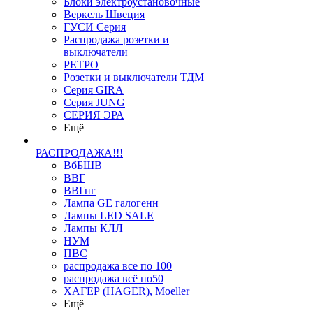
Блоки электроустановочные
Веркель Швеция
ГУСИ Серия
Распродажа розетки и
выключатели
РЕТРО
Розетки и выключатели ТДМ
Серия GIRA
Серия JUNG
СЕРИЯ ЭРА
Ещё
РАСПРОДАЖА!!!
ВбБШВ
ВВГ
ВВГнг
Лампа GE галогенн
Лампы LED SALE
Лампы КЛЛ
НУМ
ПВС
распродажа все по 100
распродажа всё по50
ХАГЕР (HAGER), Moeller
Ещё