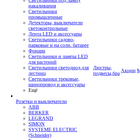
Светильники под лампу
накаливания
Светильники
промышленные
Детекторы, выключатели
светоконтрольные
Лента LED и аксессуары
Светильники садово-
парковые и на солн. батарее
Фонари
Светильники и лампы LED
для растений
Светильники светодиод.для
Люстры,
Акции
М
лестниц
подвесы,бра
Светильники трековые,
шинопровод и аксессуары
Ещё
Розетки и выключатели
ABB
BERKER
LEGRAND
SIMON
SYSTEME ELECTRIC
(Schneider)