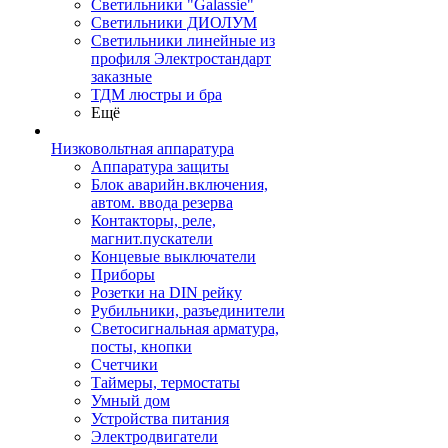
Светильники "Galassie"
Светильники ДИОЛУМ
Светильники линейные из
профиля Электростандарт
заказные
ТДМ люстры и бра
Ещё
Низковольтная аппаратура
Аппаратура защиты
Блок аварийн.включения,
автом. ввода резерва
Контакторы, реле,
магнит.пускатели
Концевые выключатели
Приборы
Розетки на DIN рейку
Рубильники, разъединители
Светосигнальная арматура,
посты, кнопки
Счетчики
Таймеры, термостаты
Умный дом
Устройства питания
Электродвигатели