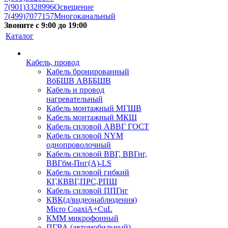
7(901)3328996
Освещение
7(499)7077157
Многоканальный
Звоните с 9:00 до 19:00
Каталог
Кабель, провод
Кабель бронированный
ВбБШВ АВББШВ
Кабель и провод
нагревательный
Кабель монтажный МГШВ
Кабель монтажный МКШ
Кабель силовой АВВГ ГОСТ
Кабель силовой NYM
однопроволочный
Кабель силовой ВВГ, ВВГнг,
ВВГбм-Пнг(А)-LS
Кабель силовой гибкий
КГ,КВВГ,ПРС,РПШ
Кабель силовой ППГнг
КВК(д/видеонаблюдения)
Micro CoaxiA+CuL
КММ микрофонный
ПГВА (автомобильный)