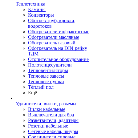
Теплотехника
Камины
Конвекторы
Обогрев труб, кровли,
водостоков
Обогреватели инфрактасные
Обогреватели масляные
Обогреватель газовый
Обогреватель на DIN-рейку
ТДМ
Отопительное оборудование
Полотенцесушители
Тепловентиляторы
Тепловые завесы
Тепловые пушки
Тёплый пол
Ещё
Удлинители, вилки, разьемы
Вилки кабельные
Выключатели для бра
Разветвители, адаптеры
Розетки кабельные
Сетевые кабеля, шнуры
Соединители силовые