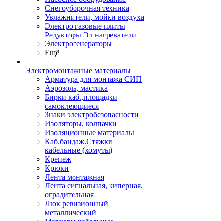
Снегоуборочная техника
Увлажнители, мойки воздуха
Электро газовые плиты
Редукторы Эл.нагреватели
Электрогенераторы
Ещё
Электромонтажные материалы
Арматура для монтажа СИП
Аэрозоль, мастика
Бирки каб.,площадки
самоклеющиеся
Знаки электробезопасности
Изоляторы, колпачки
Изоляционные материалы
Каб.бандаж.Стяжки
кабельные (хомуты)
Крепеж
Крюки
Лента монтажная
Лента сигнальная, киперная,
оградительная
Люк ревизионный
металлический