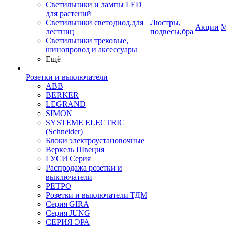
Светильники и лампы LED
для растений
Светильники светодиод.для
Люстры,
Акции
М
лестниц
подвесы,бра
Светильники трековые,
шинопровод и аксессуары
Ещё
Розетки и выключатели
ABB
BERKER
LEGRAND
SIMON
SYSTEME ELECTRIC
(Schneider)
Блоки электроустановочные
Веркель Швеция
ГУСИ Серия
Распродажа розетки и
выключатели
РЕТРО
Розетки и выключатели ТДМ
Серия GIRA
Серия JUNG
СЕРИЯ ЭРА