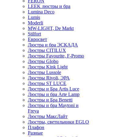
FERON
LEEK люстры и бра
Lumina Deco
Lumis
Moderli
MW-LIGHT, De Markt
Stilfort
Евросвет
Люстра и бра ЭСКАДА
Люстры CITILUX
Люстры Favourite, F-Promo
Люстры Globo
Люстры Kink Light
Люстры Lussole
Люстры Rivoli, ЭРА
Люстры ST LUCE
Люстры и Бра Artis Luce
Люстры и бра Arte Lamp
Люстры и Бра Benetti
Люстры и бра Maytoni и
Freya
Люстры МаксЛайт
Люстры, светильники EGLO
Плафон
Разные