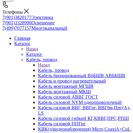
Телефоны
7(901)3820177
Электрика
7(901)3328996
Освещение
7(499)7077157
Многоканальный
Главная
Каталог
Назад
Каталог
Кабель, провод
Назад
Кабель, провод
Кабель бронированный ВбБШВ АВББШВ
Кабель и провод нагревательный
Кабель монтажный МГШВ
Кабель монтажный МКШ
Кабель силовой АВВГ ГОСТ
Кабель силовой NYM однопроволочный
Кабель силовой ВВГ, ВВГнг, ВВГбм-Пнг(А)-
LS
Кабель силовой гибкий КГ,КВВГ,ПРС,РПШ
Кабель силовой ППГнг
КВК(д/видеонаблюдения) Micro CoaxiA+CuL