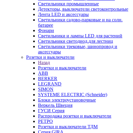
Светильники промышленные
Детекторы, выключатели светоконтрольные
Лента LED и аксессуары
Светильники садово-парковые и на солн.
батарее
Фонари
Светильники и лампы LED для растений
Светильники светодиод.для лестниц
Светильники трековые, шинопровод и
аксессуары
Розетки и выключатели
Назад
Розетки и выключатели
ABB
BERKER
LEGRAND
SIMON
SYSTEME ELECTRIC (Schneider)
Блоки электроустановочные
Веркель Швеция
ГУСИ Серия
Распродажа розетки и выключатели
РЕТРО
Розетки и выключатели ТДМ
Серия GIRA