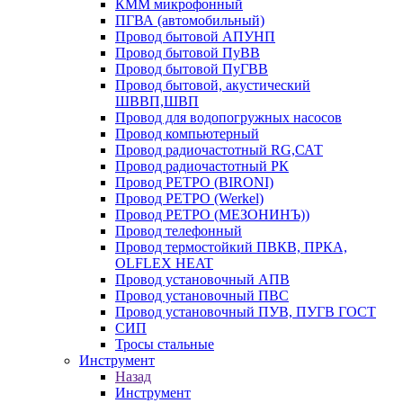
КММ микрофонный
ПГВА (автомобильный)
Провод бытовой АПУНП
Провод бытовой ПуВВ
Провод бытовой ПуГВВ
Провод бытовой, акустический
ШВВП,ШВП
Провод для водопогружных насосов
Провод компьютерный
Провод радиочастотный RG,САТ
Провод радиочастотный РК
Провод РЕТРО (BIRONI)
Провод РЕТРО (Werkel)
Провод РЕТРО (МЕЗОНИНЪ))
Провод телефонный
Провод термостойкий ПВКВ, ПРКА,
OLFLEX HEAT
Провод установочный АПВ
Провод установочный ПВС
Провод установочный ПУВ, ПУГВ ГОСТ
СИП
Тросы стальные
Инструмент
Назад
Инструмент