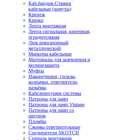
Каб.бандаж.Стяжки
кабельные (хомуты)
Крепеж
Крюки
Лента монтажная
Лента сигнальная, киперная,
оградительная
Люк ревизионный
металлический
Маркеры кабельные
Материалы для заземления и
молниезащита
Муфты
Наконечники, гильзы,
колпачки. ответвители,
разъёмы
Кабеленесущие системы
Патроны для ламп
Патроны для ламп Vintage
Патроны для ламп со
шнуром
Пломбы
Сжимы ответвительные
Соединители SKOTCH
Спираль монтажная