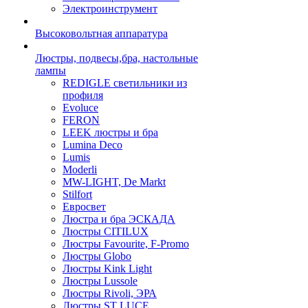
Электроинструмент
Высоковольтная аппаратура
Люстры, подвесы,бра, настольные
лампы
REDIGLE светильники из
профиля
Evoluce
FERON
LEEK люстры и бра
Lumina Deco
Lumis
Moderli
MW-LIGHT, De Markt
Stilfort
Евросвет
Люстра и бра ЭСКАДА
Люстры CITILUX
Люстры Favourite, F-Promo
Люстры Globo
Люстры Kink Light
Люстры Lussole
Люстры Rivoli, ЭРА
Люстры ST LUCE