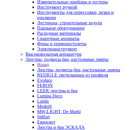
Измерительные приборы и тестеры
Инструмент ручной
Инструменты для опрессовки, резки и
изоляции
Лестницы, строительные ходули
Паяльное оборудование
Расходные материалы
Сварочные аппараты
Фены и термопистолеты
Электроинструмент
Высоковольтная аппаратура
Люстры, подвесы,бра, настольные лампы
Назад
Люстры, подвесы,бра, настольные лампы
REDIGLE светильники из профиля
Evoluce
FERON
LEEK люстры и бра
Lumina Deco
Lumis
Moderli
MW-LIGHT, De Markt
Stilfort
Евросвет
Люстра и бра ЭСКАДА