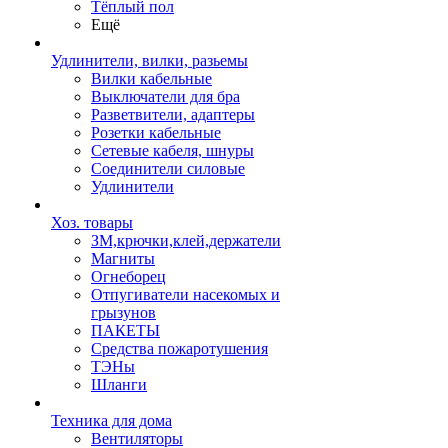
Тёплый пол
Ещё
Удлинители, вилки, разьемы
Вилки кабельные
Выключатели для бра
Разветвители, адаптеры
Розетки кабельные
Сетевые кабеля, шнуры
Соединители силовые
Удлинители
Хоз. товары
ЗМ,крючки,клей,держатели
Магниты
Огнеборец
Отпугиватели насекомых и
грызунов
ПАКЕТЫ
Средства пожаротушения
ТЭНы
Шланги
Техника для дома
Вентиляторы