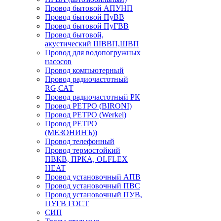
Провод бытовой АПУНП
Провод бытовой ПуВВ
Провод бытовой ПуГВВ
Провод бытовой,
акустический ШВВП,ШВП
Провод для водопогружных
насосов
Провод компьютерный
Провод радиочастотный
RG,САТ
Провод радиочастотный РК
Провод РЕТРО (BIRONI)
Провод РЕТРО (Werkel)
Провод РЕТРО
(МЕЗОНИНЪ))
Провод телефонный
Провод термостойкий
ПВКВ, ПРКА, OLFLEX
HEAT
Провод установочный АПВ
Провод установочный ПВС
Провод установочный ПУВ,
ПУГВ ГОСТ
СИП