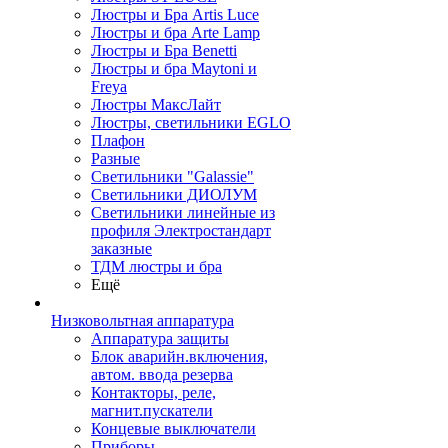
Люстры и Бра Artis Luce
Люстры и бра Arte Lamp
Люстры и Бра Benetti
Люстры и бра Maytoni и
Freya
Люстры МаксЛайт
Люстры, светильники EGLO
Плафон
Разные
Светильники "Galassie"
Светильники ДИОЛУМ
Светильники линейные из
профиля Электростандарт
заказные
ТДМ люстры и бра
Ещё
Низковольтная аппаратура
Аппаратура защиты
Блок аварийн.включения,
автом. ввода резерва
Контакторы, реле,
магнит.пускатели
Концевые выключатели
Приборы