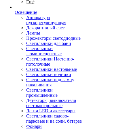
Ещё
Освещение
Аппаратура
пускорегулирующая
Декоративный свет
Лампы
Прожекторы светодиодные
Светильники для бани
Светильники
люминисцентные
Светильники Настенно-
потолочные
Светильники настольные
Светильники ночники
Светильники под лампу
накаливания
Светильники
промышленные
Детекторы, выключатели
светоконтрольные
Лента LED и аксессуары
Светильники садово-
парковые и на солн. батарее
Фонари