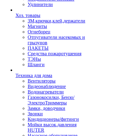
Удлинители
Хоз. товары
ЗМ,крючки,клей,держатели
Магниты
Огнеборец
Отпугиватели насекомых и
грызунов
ПАКЕТЫ
Средства пожаротушения
ТЭНы
Шланги
Техника для дома
Вентиляторы
Видеонаблюдение
Водонагреватели
Газонокосилки, Бензо/
ЭлектроТриммеры
Замки, доводчики
Звонки
Кондиционеры/фитинги
Мойки высок.давления
HUTER
Насосное оборудование