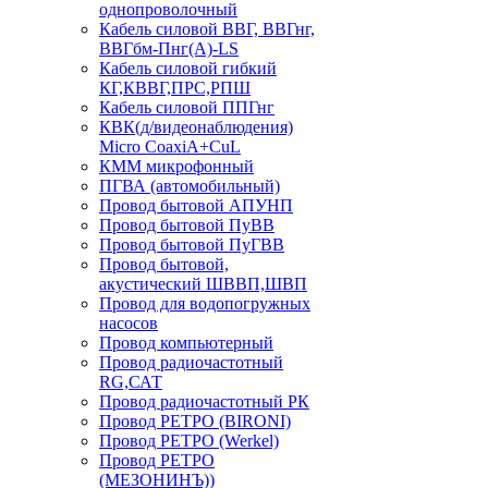
однопроволочный
Кабель силовой ВВГ, ВВГнг,
ВВГбм-Пнг(А)-LS
Кабель силовой гибкий
КГ,КВВГ,ПРС,РПШ
Кабель силовой ППГнг
КВК(д/видеонаблюдения)
Micro CoaxiA+CuL
КММ микрофонный
ПГВА (автомобильный)
Провод бытовой АПУНП
Провод бытовой ПуВВ
Провод бытовой ПуГВВ
Провод бытовой,
акустический ШВВП,ШВП
Провод для водопогружных
насосов
Провод компьютерный
Провод радиочастотный
RG,САТ
Провод радиочастотный РК
Провод РЕТРО (BIRONI)
Провод РЕТРО (Werkel)
Провод РЕТРО
(МЕЗОНИНЪ))