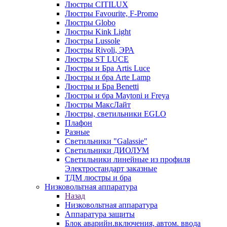
Люстры CITILUX
Люстры Favourite, F-Promo
Люстры Globo
Люстры Kink Light
Люстры Lussole
Люстры Rivoli, ЭРА
Люстры ST LUCE
Люстры и Бра Artis Luce
Люстры и бра Arte Lamp
Люстры и Бра Benetti
Люстры и бра Maytoni и Freya
Люстры МаксЛайт
Люстры, светильники EGLO
Плафон
Разные
Светильники "Galassie"
Светильники ДИОЛУМ
Светильники линейные из профиля
Электростандарт заказные
ТДМ люстры и бра
Низковольтная аппаратура
Назад
Низковольтная аппаратура
Аппаратура защиты
Блок аварийн.включения, автом. ввода