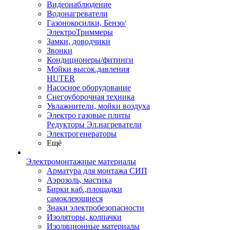
Видеонаблюдение
Водонагреватели
Газонокосилки, Бензо/
ЭлектроТриммеры
Замки, доводчики
Звонки
Кондиционеры/фитинги
Мойки высок.давления
HUTER
Насосное оборудование
Снегоуборочная техника
Увлажнители, мойки воздуха
Электро газовые плиты
Редукторы Эл.нагреватели
Электрогенераторы
Ещё
Электромонтажные материалы
Арматура для монтажа СИП
Аэрозоль, мастика
Бирки каб.,площадки
самоклеющиеся
Знаки электробезопасности
Изоляторы, колпачки
Изоляционные материалы