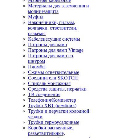
Маркеры кабельные
Материалы для заземления и
молниезащита
Муфты
Наконечники, гильзы,
колпачки. ответвители,
разъёмы
Кабеленесущие системы
Патроны для ламп
Патроны для ламп Vintage
Патроны для ламп со
шнуром
Пломбы
Сжимы ответвительные
Соединители SKOTCH
Спираль монтажная
Средства защиты, перчатки
ТВ соединения
Телефония/Компьютер
Трубка ХВТ (кембрик)
Трубки и перчатки холодной
усадки
Трубки термоусадочные
Коробки распаячные,
разветвительные,