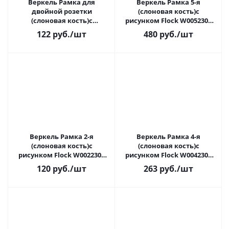
Веркель Рамка для
Веркель Рамка 5-я
двойной розетки
(слоновая кость)с
(слоновая кость)с
рисунком Flock W0052303
рисунком Flock W0082303
ВЫВОД
122
руб.
/шт
480
руб.
/шт
ВЫВОД
Веркель Рамка 2-я
Веркель Рамка 4-я
(слоновая кость)с
(слоновая кость)с
рисунком Flock W0022303
рисунком Flock W0042303
ВЫВОД
ВЫВОД
120
руб.
/шт
263
руб.
/шт