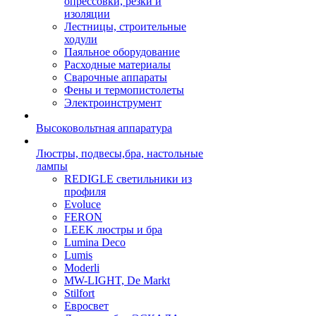
опрессовки, резки и
изоляции
Лестницы, строительные
ходули
Паяльное оборудование
Расходные материалы
Сварочные аппараты
Фены и термопистолеты
Электроинструмент
Высоковольтная аппаратура
Люстры, подвесы,бра, настольные
лампы
REDIGLE светильники из
профиля
Evoluce
FERON
LEEK люстры и бра
Lumina Deco
Lumis
Moderli
MW-LIGHT, De Markt
Stilfort
Евросвет