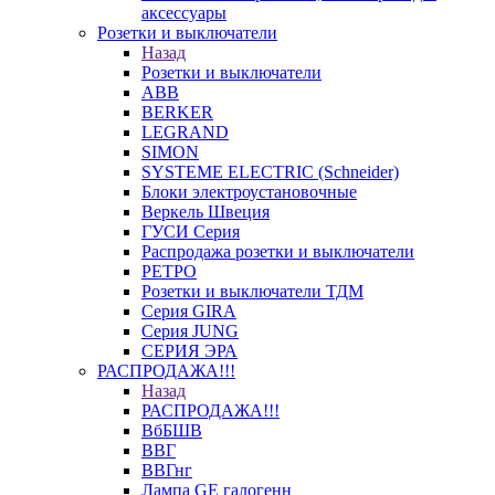
аксессуары
Розетки и выключатели
Назад
Розетки и выключатели
ABB
BERKER
LEGRAND
SIMON
SYSTEME ELECTRIC (Schneider)
Блоки электроустановочные
Веркель Швеция
ГУСИ Серия
Распродажа розетки и выключатели
РЕТРО
Розетки и выключатели ТДМ
Серия GIRA
Серия JUNG
СЕРИЯ ЭРА
РАСПРОДАЖА!!!
Назад
РАСПРОДАЖА!!!
ВбБШВ
ВВГ
ВВГнг
Лампа GE галогенн