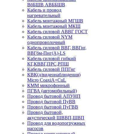
ВбБШВ АВББШВ
Кабель и провод
нагревательный
Кабель монтажный МГШВ
Кабель монтажный МКШ
Кабель силовой АВВГ ГОСТ
Кабель силовой NYM
однопроволочный
Кабель силовой ВВГ, ВВГнг,
ВВГбм-Пнг(А)-LS
Кабель силовой гибкий
КГ,КВВГ,ПРС,РПШ
Кабель силовой ППГнг
КВК(д/видеонаблюдения)
Micro CoaxiA+CuL
КММ микрофонный
ПГВА (автомобильный)
Провод бытовой АПУНП
Провод бытовой ПуВВ
Провод бытовой ПуГВВ
Провод бытовой,
акустический ШВВП,ШВП
Провод для водопогружных
насосов
Провод компьютерный