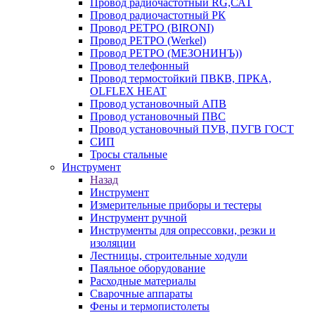
Провод радиочастотный RG,САТ
Провод радиочастотный РК
Провод РЕТРО (BIRONI)
Провод РЕТРО (Werkel)
Провод РЕТРО (МЕЗОНИНЪ))
Провод телефонный
Провод термостойкий ПВКВ, ПРКА,
OLFLEX HEAT
Провод установочный АПВ
Провод установочный ПВС
Провод установочный ПУВ, ПУГВ ГОСТ
СИП
Тросы стальные
Инструмент
Назад
Инструмент
Измерительные приборы и тестеры
Инструмент ручной
Инструменты для опрессовки, резки и
изоляции
Лестницы, строительные ходули
Паяльное оборудование
Расходные материалы
Сварочные аппараты
Фены и термопистолеты