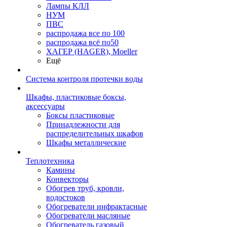
Лампы КЛЛ
НУМ
ПВС
распродажа все по 100
распродажа всё по50
ХАГЕР (HAGER), Moeller
Ещё
Система контроля протечки воды
Шкафы, пластиковые боксы,
аксессуары
Боксы пластиковые
Принадлежности для
распределительных шкафов
Шкафы металлические
Теплотехника
Камины
Конвекторы
Обогрев труб, кровли,
водостоков
Обогреватели инфрактасные
Обогреватели масляные
Обогреватель газовый