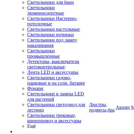
Светильники для бани
Светильники
люминисцентные
Светильники Настенно-
потолочные
Светильники настольные
Светильники ночники
Светильники под лампу
накаливания
Светильники
промышленные
Детекторы, выключатели
светоконтрольные
Лента LED и аксессуары
Светильники садово-
парковые и на солн. батарее
Фонари
Светильники и лампы LED
для растений
Светильники светодиод.для
Люстры,
Акции
М
лестниц
подвесы,бра
Светильники трековые,
шинопровод и аксессуары
Ещё