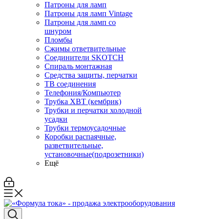
Патроны для ламп
Патроны для ламп Vintage
Патроны для ламп со
шнуром
Пломбы
Сжимы ответвительные
Соединители SKOTCH
Спираль монтажная
Средства защиты, перчатки
ТВ соединения
Телефония/Компьютер
Трубка ХВТ (кембрик)
Трубки и перчатки холодной
усадки
Трубки термоусадочные
Коробки распаячные,
разветвительные,
установочные(подрозетники)
Ещё