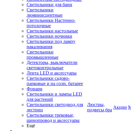
Светильники для бани
Светильники
люминисцентные
Светильники Настенно-
потолочные
Светильники настольные
Светильники ночники
Светильники под лампу
накаливания
Светильники
промышленные
Детекторы, выключатели
светоконтрольные
Лента LED и аксессуары
Светильники садово-
парковые и на солн. батарее
Фонари
Светильники и лампы LED
для растений
Светильники светодиод.для
Люстры,
Акции
М
лестниц
подвесы,бра
Светильники трековые,
шинопровод и аксессуары
Ещё