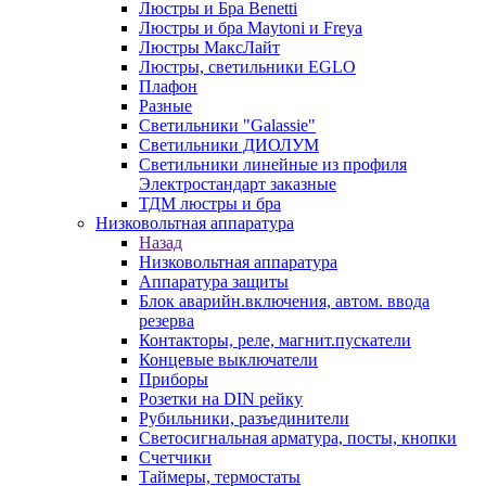
Люстры и Бра Benetti
Люстры и бра Maytoni и Freya
Люстры МаксЛайт
Люстры, светильники EGLO
Плафон
Разные
Светильники "Galassie"
Светильники ДИОЛУМ
Светильники линейные из профиля
Электростандарт заказные
ТДМ люстры и бра
Низковольтная аппаратура
Назад
Низковольтная аппаратура
Аппаратура защиты
Блок аварийн.включения, автом. ввода
резерва
Контакторы, реле, магнит.пускатели
Концевые выключатели
Приборы
Розетки на DIN рейку
Рубильники, разъединители
Светосигнальная арматура, посты, кнопки
Счетчики
Таймеры, термостаты