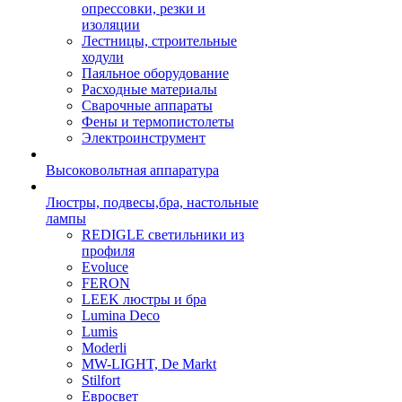
опрессовки, резки и
изоляции
Лестницы, строительные
ходули
Паяльное оборудование
Расходные материалы
Сварочные аппараты
Фены и термопистолеты
Электроинструмент
Высоковольтная аппаратура
Люстры, подвесы,бра, настольные
лампы
REDIGLE светильники из
профиля
Evoluce
FERON
LEEK люстры и бра
Lumina Deco
Lumis
Moderli
MW-LIGHT, De Markt
Stilfort
Евросвет