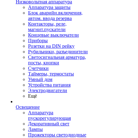
Низковольтная аппаратура
Аппаратура защиты
Блок аварийн.включения,
автом. ввода резерва
Контакторы, реле,
магнит.пускатели
Концевые выключатели
Приборы
Розетки на DIN рейку
Рубильники, разъединители
Светосигнальная арматура,
посты, кнопки
Счетчики
Таймеры, термостаты
Умный дом
Устройства питания
Электродвигатели
Ещё
Освещение
Аппаратура
пускорегулирующая
Декоративный свет
Лампы
Прожекторы светодиодные