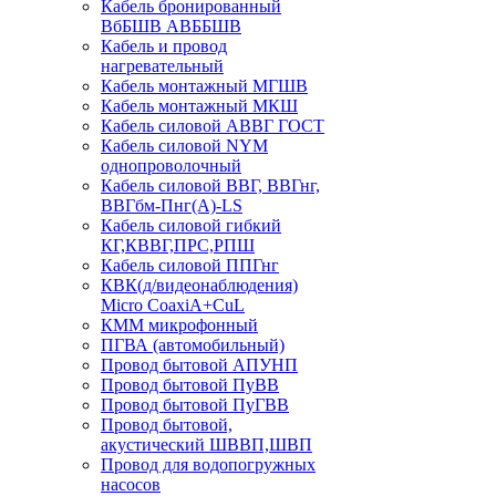
Кабель бронированный
ВбБШВ АВББШВ
Кабель и провод
нагревательный
Кабель монтажный МГШВ
Кабель монтажный МКШ
Кабель силовой АВВГ ГОСТ
Кабель силовой NYM
однопроволочный
Кабель силовой ВВГ, ВВГнг,
ВВГбм-Пнг(А)-LS
Кабель силовой гибкий
КГ,КВВГ,ПРС,РПШ
Кабель силовой ППГнг
КВК(д/видеонаблюдения)
Micro CoaxiA+CuL
КММ микрофонный
ПГВА (автомобильный)
Провод бытовой АПУНП
Провод бытовой ПуВВ
Провод бытовой ПуГВВ
Провод бытовой,
акустический ШВВП,ШВП
Провод для водопогружных
насосов