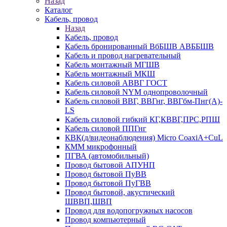
Назад
Каталог
Кабель, провод
Назад
Кабель, провод
Кабель бронированный ВбБШВ АВББШВ
Кабель и провод нагревательный
Кабель монтажный МГШВ
Кабель монтажный МКШ
Кабель силовой АВВГ ГОСТ
Кабель силовой NYM однопроволочный
Кабель силовой ВВГ, ВВГнг, ВВГбм-Пнг(А)-
LS
Кабель силовой гибкий КГ,КВВГ,ПРС,РПШ
Кабель силовой ППГнг
КВК(д/видеонаблюдения) Micro CoaxiA+CuL
КММ микрофонный
ПГВА (автомобильный)
Провод бытовой АПУНП
Провод бытовой ПуВВ
Провод бытовой ПуГВВ
Провод бытовой, акустический
ШВВП,ШВП
Провод для водопогружных насосов
Провод компьютерный