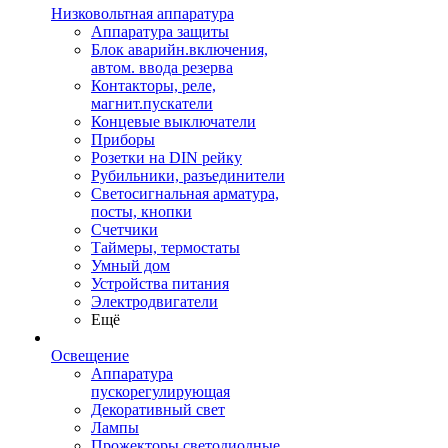
Низковольтная аппаратура
Аппаратура защиты
Блок аварийн.включения,
автом. ввода резерва
Контакторы, реле,
магнит.пускатели
Концевые выключатели
Приборы
Розетки на DIN рейку
Рубильники, разъединители
Светосигнальная арматура,
посты, кнопки
Счетчики
Таймеры, термостаты
Умный дом
Устройства питания
Электродвигатели
Ещё
Освещение
Аппаратура
пускорегулирующая
Декоративный свет
Лампы
Прожекторы светодиодные