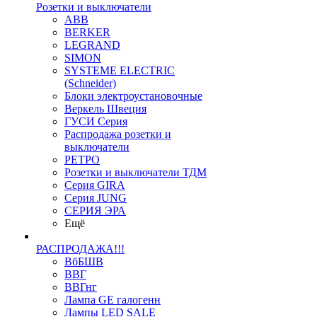
Розетки и выключатели
ABB
BERKER
LEGRAND
SIMON
SYSTEME ELECTRIC
(Schneider)
Блоки электроустановочные
Веркель Швеция
ГУСИ Серия
Распродажа розетки и
выключатели
РЕТРО
Розетки и выключатели ТДМ
Серия GIRA
Серия JUNG
СЕРИЯ ЭРА
Ещё
РАСПРОДАЖА!!!
ВбБШВ
ВВГ
ВВГнг
Лампа GE галогенн
Лампы LED SALE