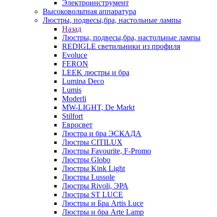
Электроинструмент
Высоковольтная аппаратура
Люстры, подвесы,бра, настольные лампы
Назад
Люстры, подвесы,бра, настольные лампы
REDIGLE светильники из профиля
Evoluce
FERON
LEEK люстры и бра
Lumina Deco
Lumis
Moderli
MW-LIGHT, De Markt
Stilfort
Евросвет
Люстра и бра ЭСКАДА
Люстры CITILUX
Люстры Favourite, F-Promo
Люстры Globo
Люстры Kink Light
Люстры Lussole
Люстры Rivoli, ЭРА
Люстры ST LUCE
Люстры и Бра Artis Luce
Люстры и бра Arte Lamp