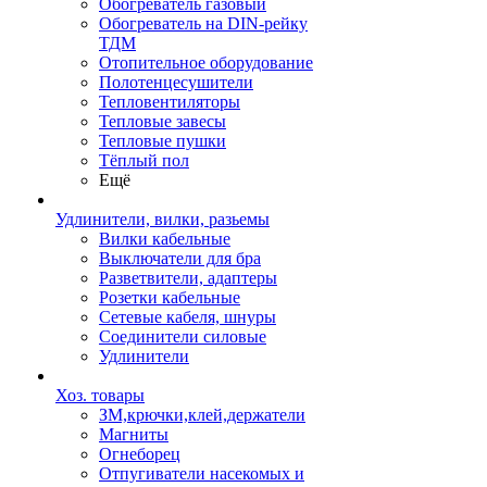
Обогреватель газовый
Обогреватель на DIN-рейку
ТДМ
Отопительное оборудование
Полотенцесушители
Тепловентиляторы
Тепловые завесы
Тепловые пушки
Тёплый пол
Ещё
Удлинители, вилки, разьемы
Вилки кабельные
Выключатели для бра
Разветвители, адаптеры
Розетки кабельные
Сетевые кабеля, шнуры
Соединители силовые
Удлинители
Хоз. товары
ЗМ,крючки,клей,держатели
Магниты
Огнеборец
Отпугиватели насекомых и