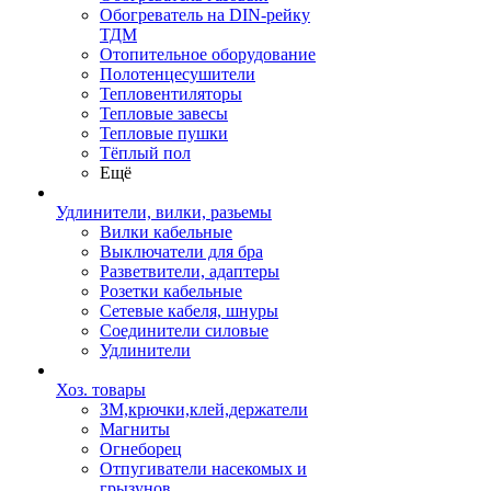
Обогреватель на DIN-рейку
ТДМ
Отопительное оборудование
Полотенцесушители
Тепловентиляторы
Тепловые завесы
Тепловые пушки
Тёплый пол
Ещё
Удлинители, вилки, разьемы
Вилки кабельные
Выключатели для бра
Разветвители, адаптеры
Розетки кабельные
Сетевые кабеля, шнуры
Соединители силовые
Удлинители
Хоз. товары
ЗМ,крючки,клей,держатели
Магниты
Огнеборец
Отпугиватели насекомых и
грызунов