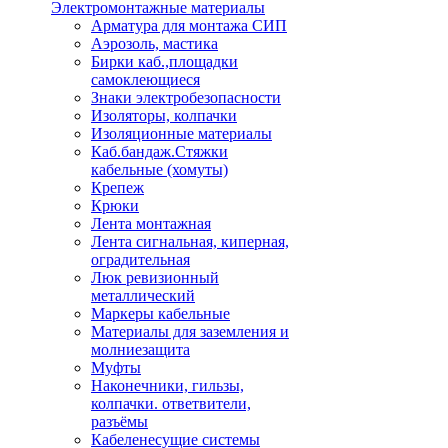
Электромонтажные материалы
Арматура для монтажа СИП
Аэрозоль, мастика
Бирки каб.,площадки
самоклеющиеся
Знаки электробезопасности
Изоляторы, колпачки
Изоляционные материалы
Каб.бандаж.Стяжки
кабельные (хомуты)
Крепеж
Крюки
Лента монтажная
Лента сигнальная, киперная,
оградительная
Люк ревизионный
металлический
Маркеры кабельные
Материалы для заземления и
молниезащита
Муфты
Наконечники, гильзы,
колпачки. ответвители,
разъёмы
Кабеленесущие системы