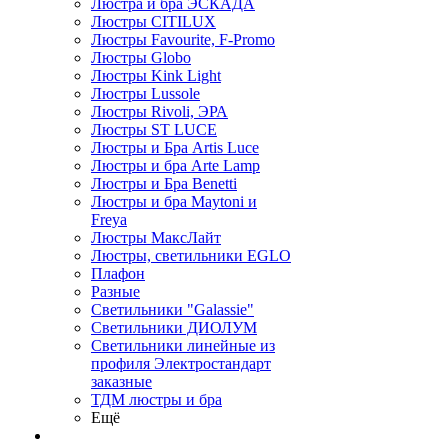
Люстра и бра ЭСКАДА
Люстры CITILUX
Люстры Favourite, F-Promo
Люстры Globo
Люстры Kink Light
Люстры Lussole
Люстры Rivoli, ЭРА
Люстры ST LUCE
Люстры и Бра Artis Luce
Люстры и бра Arte Lamp
Люстры и Бра Benetti
Люстры и бра Maytoni и
Freya
Люстры МаксЛайт
Люстры, светильники EGLO
Плафон
Разные
Светильники "Galassie"
Светильники ДИОЛУМ
Светильники линейные из
профиля Электростандарт
заказные
ТДМ люстры и бра
Ещё