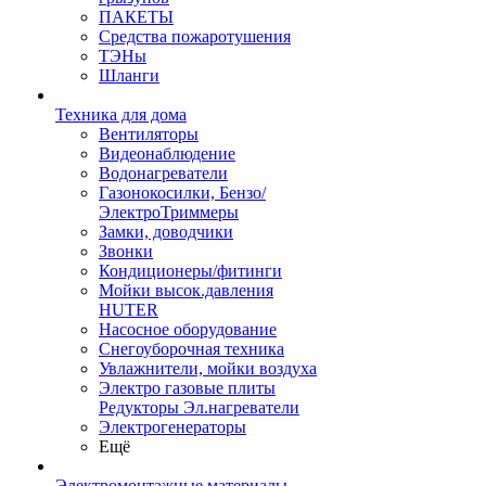
ПАКЕТЫ
Средства пожаротушения
ТЭНы
Шланги
Техника для дома
Вентиляторы
Видеонаблюдение
Водонагреватели
Газонокосилки, Бензо/
ЭлектроТриммеры
Замки, доводчики
Звонки
Кондиционеры/фитинги
Мойки высок.давления
HUTER
Насосное оборудование
Снегоуборочная техника
Увлажнители, мойки воздуха
Электро газовые плиты
Редукторы Эл.нагреватели
Электрогенераторы
Ещё
Электромонтажные материалы