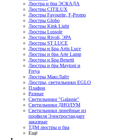
Люстра и бра ЭСКАДА
Люстры CITILUX
Люстры Favourite, F-Promo
Люстры Globo
Люстры Kink Light
Люстры Lussole
Люстры Rivoli, ЭРА
Люстры ST LUCE
Люстры и Бра Artis Luce
Люстры и бра Arte Lamp
Люстры и Бра Benetti
Люстры и бра Maytoni и
Freya
Люстры МаксЛайт
Люстры, светильники EGLO
Плафон
Разные
Светильники "Galassie"
Светильники ДИОЛУМ
Светильники линейные из
профиля Электростандарт
заказные
ТДМ люстры и бра
Ещё