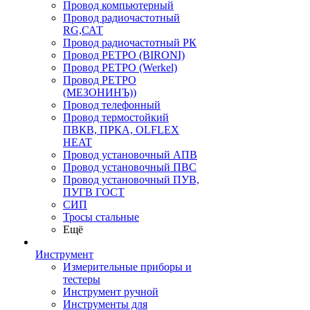
Провод компьютерный
Провод радиочастотный
RG,САТ
Провод радиочастотный РК
Провод РЕТРО (BIRONI)
Провод РЕТРО (Werkel)
Провод РЕТРО
(МЕЗОНИНЪ))
Провод телефонный
Провод термостойкий
ПВКВ, ПРКА, OLFLEX
HEAT
Провод установочный АПВ
Провод установочный ПВС
Провод установочный ПУВ,
ПУГВ ГОСТ
СИП
Тросы стальные
Ещё
Инструмент
Измерительные приборы и
тестеры
Инструмент ручной
Инструменты для