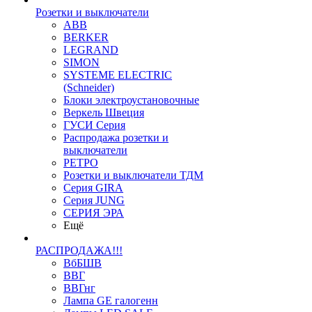
Розетки и выключатели
ABB
BERKER
LEGRAND
SIMON
SYSTEME ELECTRIC
(Schneider)
Блоки электроустановочные
Веркель Швеция
ГУСИ Серия
Распродажа розетки и
выключатели
РЕТРО
Розетки и выключатели ТДМ
Серия GIRA
Серия JUNG
СЕРИЯ ЭРА
Ещё
РАСПРОДАЖА!!!
ВбБШВ
ВВГ
ВВГнг
Лампа GE галогенн