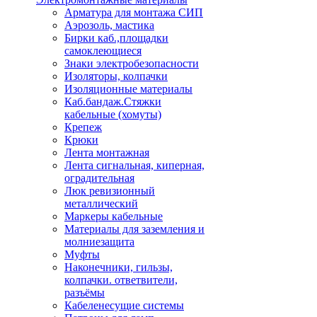
Арматура для монтажа СИП
Аэрозоль, мастика
Бирки каб.,площадки
самоклеющиеся
Знаки электробезопасности
Изоляторы, колпачки
Изоляционные материалы
Каб.бандаж.Стяжки
кабельные (хомуты)
Крепеж
Крюки
Лента монтажная
Лента сигнальная, киперная,
оградительная
Люк ревизионный
металлический
Маркеры кабельные
Материалы для заземления и
молниезащита
Муфты
Наконечники, гильзы,
колпачки. ответвители,
разъёмы
Кабеленесущие системы