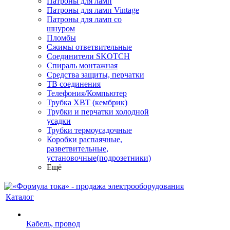
Патроны для ламп
Патроны для ламп Vintage
Патроны для ламп со
шнуром
Пломбы
Сжимы ответвительные
Соединители SKOTCH
Спираль монтажная
Средства защиты, перчатки
ТВ соединения
Телефония/Компьютер
Трубка ХВТ (кембрик)
Трубки и перчатки холодной
усадки
Трубки термоусадочные
Коробки распаячные,
разветвительные,
установочные(подрозетники)
Ещё
Каталог
Кабель, провод