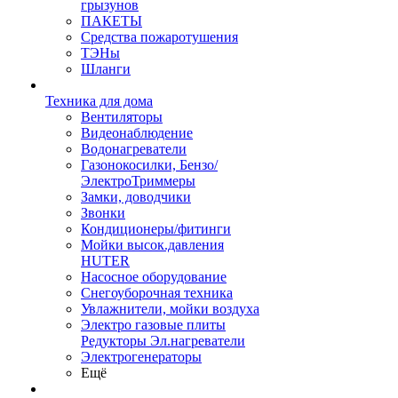
грызунов
ПАКЕТЫ
Средства пожаротушения
ТЭНы
Шланги
Техника для дома
Вентиляторы
Видеонаблюдение
Водонагреватели
Газонокосилки, Бензо/
ЭлектроТриммеры
Замки, доводчики
Звонки
Кондиционеры/фитинги
Мойки высок.давления
HUTER
Насосное оборудование
Снегоуборочная техника
Увлажнители, мойки воздуха
Электро газовые плиты
Редукторы Эл.нагреватели
Электрогенераторы
Ещё