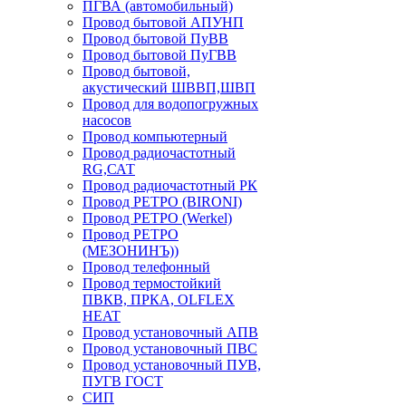
ПГВА (автомобильный)
Провод бытовой АПУНП
Провод бытовой ПуВВ
Провод бытовой ПуГВВ
Провод бытовой,
акустический ШВВП,ШВП
Провод для водопогружных
насосов
Провод компьютерный
Провод радиочастотный
RG,САТ
Провод радиочастотный РК
Провод РЕТРО (BIRONI)
Провод РЕТРО (Werkel)
Провод РЕТРО
(МЕЗОНИНЪ))
Провод телефонный
Провод термостойкий
ПВКВ, ПРКА, OLFLEX
HEAT
Провод установочный АПВ
Провод установочный ПВС
Провод установочный ПУВ,
ПУГВ ГОСТ
СИП