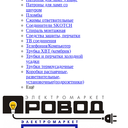
Патроны для ламп со
шнуром
Пломбы
Сжимы ответвительные
Соединители SKOTCH
Спираль монтажная
Средства защиты, перчатки
ТВ соединения
Телефония/Компьютер
Трубка ХВТ (кембрик)
Трубки и перчатки холодной
усадки
Трубки термоусадочные
Коробки распаячные,
разветвительные,
установочные(подрозетники)
Ещё