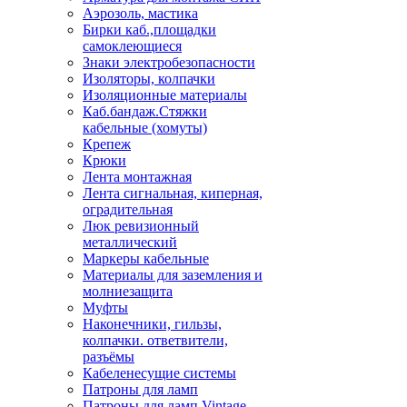
Аэрозоль, мастика
Бирки каб.,площадки
самоклеющиеся
Знаки электробезопасности
Изоляторы, колпачки
Изоляционные материалы
Каб.бандаж.Стяжки
кабельные (хомуты)
Крепеж
Крюки
Лента монтажная
Лента сигнальная, киперная,
оградительная
Люк ревизионный
металлический
Маркеры кабельные
Материалы для заземления и
молниезащита
Муфты
Наконечники, гильзы,
колпачки. ответвители,
разъёмы
Кабеленесущие системы
Патроны для ламп
Патроны для ламп Vintage