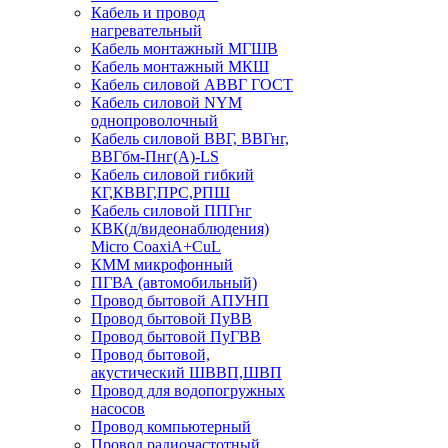
Кабель и провод
нагревательный
Кабель монтажный МГШВ
Кабель монтажный МКШ
Кабель силовой АВВГ ГОСТ
Кабель силовой NYM
однопроволочный
Кабель силовой ВВГ, ВВГнг,
ВВГбм-Пнг(А)-LS
Кабель силовой гибкий
КГ,КВВГ,ПРС,РПШ
Кабель силовой ППГнг
КВК(д/видеонаблюдения)
Micro CoaxiA+CuL
КММ микрофонный
ПГВА (автомобильный)
Провод бытовой АПУНП
Провод бытовой ПуВВ
Провод бытовой ПуГВВ
Провод бытовой,
акустический ШВВП,ШВП
Провод для водопогружных
насосов
Провод компьютерный
Провод радиочастотный