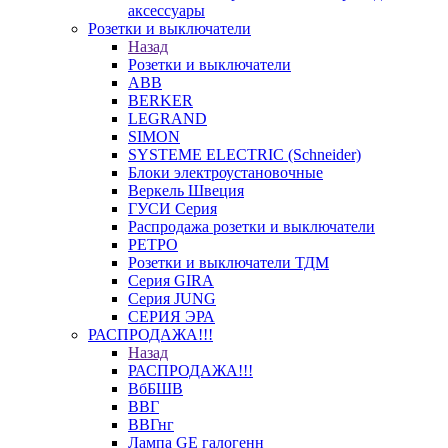
аксессуары
Розетки и выключатели
Назад
Розетки и выключатели
ABB
BERKER
LEGRAND
SIMON
SYSTEME ELECTRIC (Schneider)
Блоки электроустановочные
Веркель Швеция
ГУСИ Серия
Распродажа розетки и выключатели
РЕТРО
Розетки и выключатели ТДМ
Серия GIRA
Серия JUNG
СЕРИЯ ЭРА
РАСПРОДАЖА!!!
Назад
РАСПРОДАЖА!!!
ВбБШВ
ВВГ
ВВГнг
Лампа GE галогенн