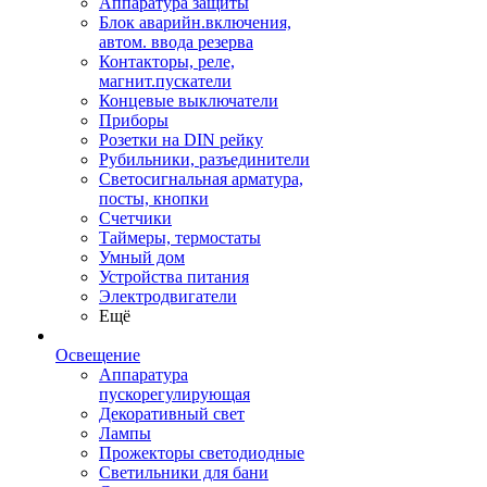
Аппаратура защиты
Блок аварийн.включения,
автом. ввода резерва
Контакторы, реле,
магнит.пускатели
Концевые выключатели
Приборы
Розетки на DIN рейку
Рубильники, разъединители
Светосигнальная арматура,
посты, кнопки
Счетчики
Таймеры, термостаты
Умный дом
Устройства питания
Электродвигатели
Ещё
Освещение
Аппаратура
пускорегулирующая
Декоративный свет
Лампы
Прожекторы светодиодные
Светильники для бани