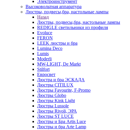
Электроинструмент
Высоковольтная аппаратура
Люстры, подвесы,бра, настольные лампы
Назад
Люстры, подвесы,бра, настольные лампы
REDIGLE светильники из профиля
Evoluce
FERON
LEEK люстры и бра
Lumina Deco
Lumis
Moderli
MW-LIGHT, De Markt
Stilfort
Евросвет
Люстра и бра ЭСКАДА
Люстры CITILUX
Люстры Favourite, F-Promo
Люстры Globo
Люстры Kink Light
Люстры Lussole
Люстры Rivoli, ЭРА
Люстры ST LUCE
Люстры и Бра Artis Luce
Люстры и бра Arte Lamp