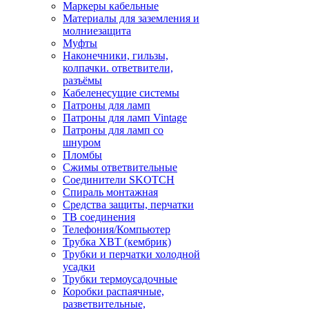
Маркеры кабельные
Материалы для заземления и
молниезащита
Муфты
Наконечники, гильзы,
колпачки. ответвители,
разъёмы
Кабеленесущие системы
Патроны для ламп
Патроны для ламп Vintage
Патроны для ламп со
шнуром
Пломбы
Сжимы ответвительные
Соединители SKOTCH
Спираль монтажная
Средства защиты, перчатки
ТВ соединения
Телефония/Компьютер
Трубка ХВТ (кембрик)
Трубки и перчатки холодной
усадки
Трубки термоусадочные
Коробки распаячные,
разветвительные,