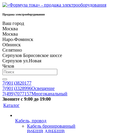
Продажа электрооборудования
Ваш город
Москва
Москва
Наро-Фоминск
Обнинск
Селятино
Серпухов Борисовское шоссе
Серпухов ул.Новая
Чехов
7(901)3820177
7(901)3328996
Освещение
7(499)7077157
Многоканальный
Звоните с 9:00 до 19:00
Каталог
Кабель, провод
Кабель бронированный
ВбБШВ АВББШВ