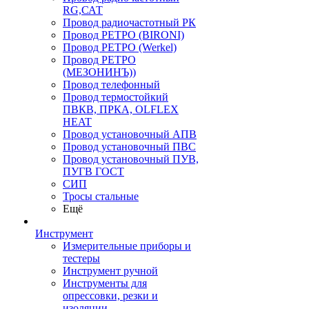
RG,САТ
Провод радиочастотный РК
Провод РЕТРО (BIRONI)
Провод РЕТРО (Werkel)
Провод РЕТРО
(МЕЗОНИНЪ))
Провод телефонный
Провод термостойкий
ПВКВ, ПРКА, OLFLEX
HEAT
Провод установочный АПВ
Провод установочный ПВС
Провод установочный ПУВ,
ПУГВ ГОСТ
СИП
Тросы стальные
Ещё
Инструмент
Измерительные приборы и
тестеры
Инструмент ручной
Инструменты для
опрессовки, резки и
изоляции