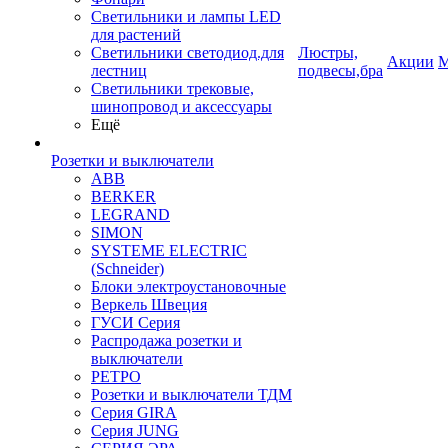
Светильники и лампы LED
для растений
Светильники светодиод.для
Люстры,
Акции
М
лестниц
подвесы,бра
Светильники трековые,
шинопровод и аксессуары
Ещё
Розетки и выключатели
ABB
BERKER
LEGRAND
SIMON
SYSTEME ELECTRIC
(Schneider)
Блоки электроустановочные
Веркель Швеция
ГУСИ Серия
Распродажа розетки и
выключатели
РЕТРО
Розетки и выключатели ТДМ
Серия GIRA
Серия JUNG