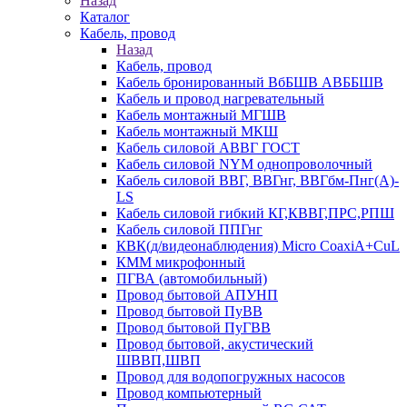
Назад
Каталог
Кабель, провод
Назад
Кабель, провод
Кабель бронированный ВбБШВ АВББШВ
Кабель и провод нагревательный
Кабель монтажный МГШВ
Кабель монтажный МКШ
Кабель силовой АВВГ ГОСТ
Кабель силовой NYM однопроволочный
Кабель силовой ВВГ, ВВГнг, ВВГбм-Пнг(А)-
LS
Кабель силовой гибкий КГ,КВВГ,ПРС,РПШ
Кабель силовой ППГнг
КВК(д/видеонаблюдения) Micro CoaxiA+CuL
КММ микрофонный
ПГВА (автомобильный)
Провод бытовой АПУНП
Провод бытовой ПуВВ
Провод бытовой ПуГВВ
Провод бытовой, акустический
ШВВП,ШВП
Провод для водопогружных насосов
Провод компьютерный