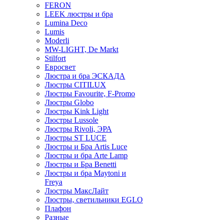
FERON
LEEK люстры и бра
Lumina Deco
Lumis
Moderli
MW-LIGHT, De Markt
Stilfort
Евросвет
Люстра и бра ЭСКАДА
Люстры CITILUX
Люстры Favourite, F-Promo
Люстры Globo
Люстры Kink Light
Люстры Lussole
Люстры Rivoli, ЭРА
Люстры ST LUCE
Люстры и Бра Artis Luce
Люстры и бра Arte Lamp
Люстры и Бра Benetti
Люстры и бра Maytoni и
Freya
Люстры МаксЛайт
Люстры, светильники EGLO
Плафон
Разные