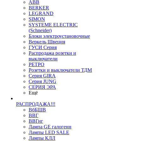
ABB
BERKER
LEGRAND
SIMON
SYSTEME ELECTRIC
(Schneider)
Блоки электроустановочные
Веркель Швеция
ГУСИ Серия
Распродажа розетки и
выключатели
РЕТРО
Розетки и выключатели ТДМ
Серия GIRA
Серия JUNG
СЕРИЯ ЭРА
Ещё
РАСПРОДАЖА!!!
ВбБШВ
ВВГ
ВВГнг
Лампа GE галогенн
Лампы LED SALE
Лампы КЛЛ