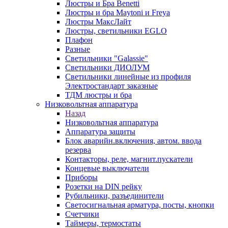
Люстры и Бра Benetti
Люстры и бра Maytoni и Freya
Люстры МаксЛайт
Люстры, светильники EGLO
Плафон
Разные
Светильники "Galassie"
Светильники ДИОЛУМ
Светильники линейные из профиля
Электростандарт заказные
ТДМ люстры и бра
Низковольтная аппаратура
Назад
Низковольтная аппаратура
Аппаратура защиты
Блок аварийн.включения, автом. ввода
резерва
Контакторы, реле, магнит.пускатели
Концевые выключатели
Приборы
Розетки на DIN рейку
Рубильники, разъединители
Светосигнальная арматура, посты, кнопки
Счетчики
Таймеры, термостаты