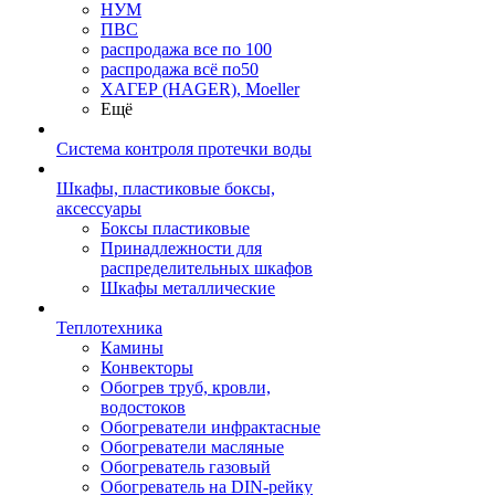
НУМ
ПВС
распродажа все по 100
распродажа всё по50
ХАГЕР (HAGER), Moeller
Ещё
Система контроля протечки воды
Шкафы, пластиковые боксы,
аксессуары
Боксы пластиковые
Принадлежности для
распределительных шкафов
Шкафы металлические
Теплотехника
Камины
Конвекторы
Обогрев труб, кровли,
водостоков
Обогреватели инфрактасные
Обогреватели масляные
Обогреватель газовый
Обогреватель на DIN-рейку