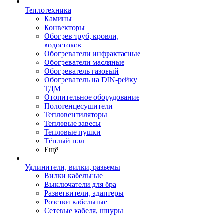
Теплотехника
Камины
Конвекторы
Обогрев труб, кровли,
водостоков
Обогреватели инфрактасные
Обогреватели масляные
Обогреватель газовый
Обогреватель на DIN-рейку
ТДМ
Отопительное оборудование
Полотенцесушители
Тепловентиляторы
Тепловые завесы
Тепловые пушки
Тёплый пол
Ещё
Удлинители, вилки, разьемы
Вилки кабельные
Выключатели для бра
Разветвители, адаптеры
Розетки кабельные
Сетевые кабеля, шнуры