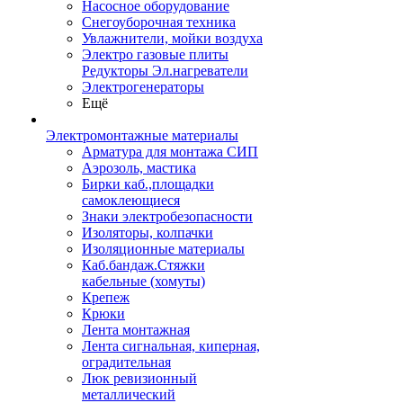
Насосное оборудование
Снегоуборочная техника
Увлажнители, мойки воздуха
Электро газовые плиты
Редукторы Эл.нагреватели
Электрогенераторы
Ещё
Электромонтажные материалы
Арматура для монтажа СИП
Аэрозоль, мастика
Бирки каб.,площадки
самоклеющиеся
Знаки электробезопасности
Изоляторы, колпачки
Изоляционные материалы
Каб.бандаж.Стяжки
кабельные (хомуты)
Крепеж
Крюки
Лента монтажная
Лента сигнальная, киперная,
оградительная
Люк ревизионный
металлический