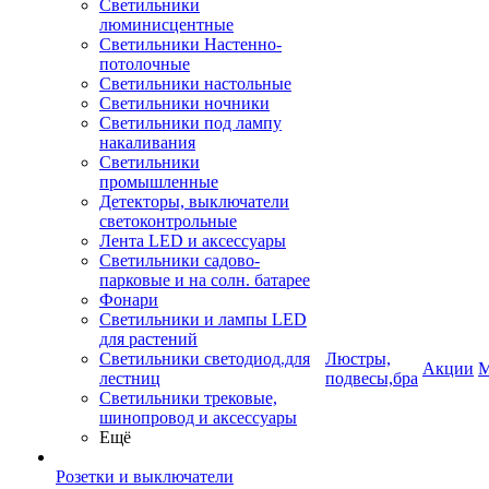
Светильники
люминисцентные
Светильники Настенно-
потолочные
Светильники настольные
Светильники ночники
Светильники под лампу
накаливания
Светильники
промышленные
Детекторы, выключатели
светоконтрольные
Лента LED и аксессуары
Светильники садово-
парковые и на солн. батарее
Фонари
Светильники и лампы LED
для растений
Светильники светодиод.для
Люстры,
Акции
М
лестниц
подвесы,бра
Светильники трековые,
шинопровод и аксессуары
Ещё
Розетки и выключатели