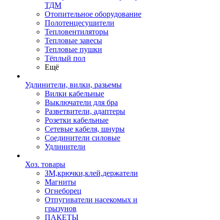
ТДМ
Отопительное оборудование
Полотенцесушители
Тепловентиляторы
Тепловые завесы
Тепловые пушки
Тёплый пол
Ещё
Удлинители, вилки, разьемы
Вилки кабельные
Выключатели для бра
Разветвители, адаптеры
Розетки кабельные
Сетевые кабеля, шнуры
Соединители силовые
Удлинители
Хоз. товары
ЗМ,крючки,клей,держатели
Магниты
Огнеборец
Отпугиватели насекомых и
грызунов
ПАКЕТЫ