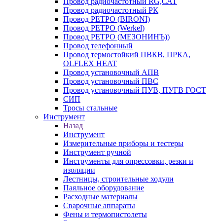
Провод радиочастотный RG,САТ
Провод радиочастотный РК
Провод РЕТРО (BIRONI)
Провод РЕТРО (Werkel)
Провод РЕТРО (МЕЗОНИНЪ))
Провод телефонный
Провод термостойкий ПВКВ, ПРКА,
OLFLEX HEAT
Провод установочный АПВ
Провод установочный ПВС
Провод установочный ПУВ, ПУГВ ГОСТ
СИП
Тросы стальные
Инструмент
Назад
Инструмент
Измерительные приборы и тестеры
Инструмент ручной
Инструменты для опрессовки, резки и
изоляции
Лестницы, строительные ходули
Паяльное оборудование
Расходные материалы
Сварочные аппараты
Фены и термопистолеты