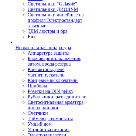
Светильники "Galassie"
Светильники ДИОЛУМ
Светильники линейные из
профиля Электростандарт
заказные
ТДМ люстры и бра
Ещё
Низковольтная аппаратура
Аппаратура защиты
Блок аварийн.включения,
автом. ввода резерва
Контакторы, реле,
магнит.пускатели
Концевые выключатели
Приборы
Розетки на DIN рейку
Рубильники, разъединители
Светосигнальная арматура,
посты, кнопки
Счетчики
Таймеры, термостаты
Умный дом
Устройства питания
Электродвигатели