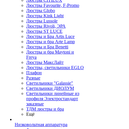
Люстры CITILUX
Люстры Favourite, F-Promo
Люстры Globo
Люстры Kink Light
Люстры Lussole
Люстры Rivoli, ЭРА
Люстры ST LUCE
Люстры и Бра Artis Luce
Люстры и бра Arte Lamp
Люстры и Бра Benetti
Люстры и бра Maytoni и
Freya
Люстры МаксЛайт
Люстры, светильники EGLO
Плафон
Разные
Светильники "Galassie"
Светильники ДИОЛУМ
Светильники линейные из
профиля Электростандарт
заказные
ТДМ люстры и бра
Ещё
Низковольтная аппаратура