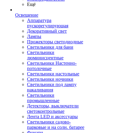
Ещё
Освещение
Аппаратура
пускорегулирующая
Декоративный свет
Лампы
Прожекторы светодиодные
Светильники для бани
Светильники
люминисцентные
Светильники Настенно-
потолочные
Светильники настольные
Светильники ночники
Светильники под лампу
накаливания
Светильники
промышленные
Детекторы, выключатели
светоконтрольные
Лента LED и аксессуары
Светильники садово-
парковые и на солн. батарее
Фонари