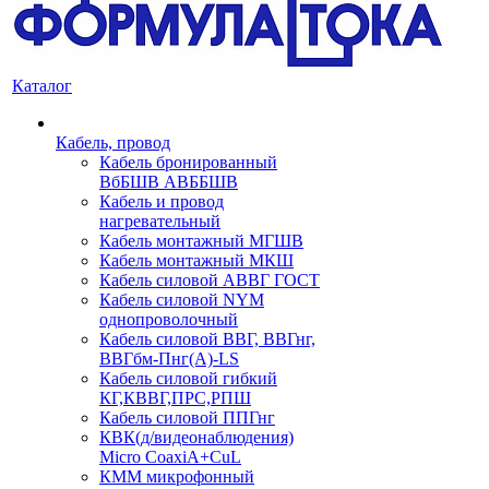
Каталог
Кабель, провод
Кабель бронированный
ВбБШВ АВББШВ
Кабель и провод
нагревательный
Кабель монтажный МГШВ
Кабель монтажный МКШ
Кабель силовой АВВГ ГОСТ
Кабель силовой NYM
однопроволочный
Кабель силовой ВВГ, ВВГнг,
ВВГбм-Пнг(А)-LS
Кабель силовой гибкий
КГ,КВВГ,ПРС,РПШ
Кабель силовой ППГнг
КВК(д/видеонаблюдения)
Micro CoaxiA+CuL
КММ микрофонный