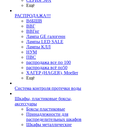
СЕРИЯ ЭРА
Ещё
РАСПРОДАЖА!!!
ВбБШВ
ВВГ
ВВГнг
Лампа GE галогенн
Лампы LED SALE
Лампы КЛЛ
НУМ
ПВС
распродажа все по 100
распродажа всё по50
ХАГЕР (HAGER), Moeller
Ещё
Система контроля протечки воды
Шкафы, пластиковые боксы,
аксессуары
Боксы пластиковые
Принадлежности для
распределительных шкафов
Шкафы металлические