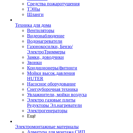
Средства пожаротушения
ТЭНы
Шланги
Техника для дома
Вентиляторы
Видеонаблюдение
Водонагреватели
Газонокосилки, Бензо/
ЭлектроТриммеры
Замки, доводчики
Звонки
Кондиционеры/фитинги
Мойки высок.давления
HUTER
Насосное оборудование
Снегоуборочная техника
Увлажнители, мойки воздуха
Электро газовые плиты
Редукторы Эл.нагреватели
Электрогенераторы
Ещё
Электромонтажные материалы
Арматура для монтажа СИП