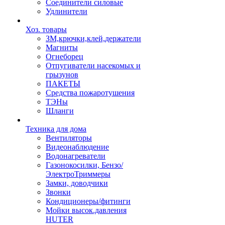
Соединители силовые
Удлинители
Хоз. товары
ЗМ,крючки,клей,держатели
Магниты
Огнеборец
Отпугиватели насекомых и
грызунов
ПАКЕТЫ
Средства пожаротушения
ТЭНы
Шланги
Техника для дома
Вентиляторы
Видеонаблюдение
Водонагреватели
Газонокосилки, Бензо/
ЭлектроТриммеры
Замки, доводчики
Звонки
Кондиционеры/фитинги
Мойки высок.давления
HUTER