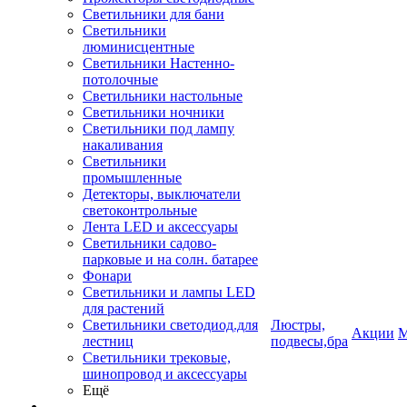
Светильники для бани
Светильники
люминисцентные
Светильники Настенно-
потолочные
Светильники настольные
Светильники ночники
Светильники под лампу
накаливания
Светильники
промышленные
Детекторы, выключатели
светоконтрольные
Лента LED и аксессуары
Светильники садово-
парковые и на солн. батарее
Фонари
Светильники и лампы LED
для растений
Светильники светодиод.для
Люстры,
Акции
М
лестниц
подвесы,бра
Светильники трековые,
шинопровод и аксессуары
Ещё