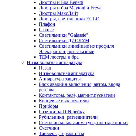
Люстры и Бра Benetti
Люстры и бра Maytoni и Freya
Люстры МаксЛайт
Люстры, светильники EGLO
Плафон
Разные
Светильники "Galassie"
Светильники ДИОЛУМ
Светильники линейные из профиля
Электростандарт заказные
ТДМ люстры и бра
Низковольтная аппаратура
Назад
Низковольтная аппаратура
Аппаратура защиты
Блок аварийн.включения, автом. ввода
резерва
Контакторы, реле, магнит.пускатели
Концевые выключатели
Приборы
Розетки на DIN рейку
Рубильники, разъединители
Светосигнальная арматура, посты, кнопки
Счетчики
Таймеры, термостаты