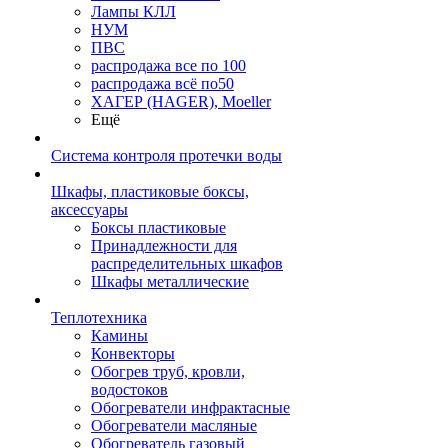
Лампы КЛЛ
НУМ
ПВС
распродажа все по 100
распродажа всё по50
ХАГЕР (HAGER), Moeller
Ещё
Система контроля протечки воды
Шкафы, пластиковые боксы,
аксессуары
Боксы пластиковые
Принадлежности для
распределительных шкафов
Шкафы металлические
Теплотехника
Камины
Конвекторы
Обогрев труб, кровли,
водостоков
Обогреватели инфрактасные
Обогреватели масляные
Обогреватель газовый