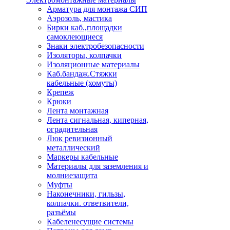
Арматура для монтажа СИП
Аэрозоль, мастика
Бирки каб.,площадки
самоклеющиеся
Знаки электробезопасности
Изоляторы, колпачки
Изоляционные материалы
Каб.бандаж.Стяжки
кабельные (хомуты)
Крепеж
Крюки
Лента монтажная
Лента сигнальная, киперная,
оградительная
Люк ревизионный
металлический
Маркеры кабельные
Материалы для заземления и
молниезащита
Муфты
Наконечники, гильзы,
колпачки. ответвители,
разъёмы
Кабеленесущие системы