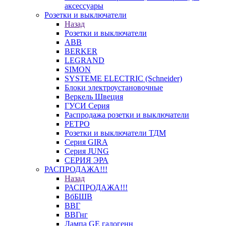
аксессуары
Розетки и выключатели
Назад
Розетки и выключатели
ABB
BERKER
LEGRAND
SIMON
SYSTEME ELECTRIC (Schneider)
Блоки электроустановочные
Веркель Швеция
ГУСИ Серия
Распродажа розетки и выключатели
РЕТРО
Розетки и выключатели ТДМ
Серия GIRA
Серия JUNG
СЕРИЯ ЭРА
РАСПРОДАЖА!!!
Назад
РАСПРОДАЖА!!!
ВбБШВ
ВВГ
ВВГнг
Лампа GE галогенн