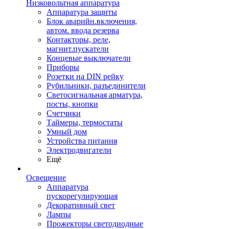
Низковольтная аппаратура
Аппаратура защиты
Блок аварийн.включения,
автом. ввода резерва
Контакторы, реле,
магнит.пускатели
Концевые выключатели
Приборы
Розетки на DIN рейку
Рубильники, разъединители
Светосигнальная арматура,
посты, кнопки
Счетчики
Таймеры, термостаты
Умный дом
Устройства питания
Электродвигатели
Ещё
Освещение
Аппаратура
пускорегулирующая
Декоративный свет
Лампы
Прожекторы светодиодные