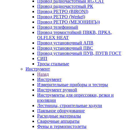
Провод радиочастотный RG,САТ
Провод радиочастотный РК
Провод РЕТРО (BIRONI)
Провод РЕТРО (Werkel)
Провод РЕТРО (МЕЗОНИНЪ))
Провод телефонный
Провод термостойкий ПВКВ, ПРКА,
OLFLEX HEAT
Провод установочный АПВ
Провод установочный ПВС
Провод установочный ПУВ, ПУГВ ГОСТ
СИП
Тросы стальные
Инструмент
Назад
Инструмент
Измерительные приборы и тестеры
Инструмент ручной
Инструменты для опрессовки, резки и
изоляции
Лестницы, строительные ходули
Паяльное оборудование
Расходные материалы
Сварочные аппараты
Фены и термопистолеты