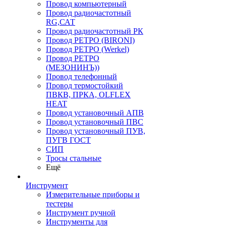
Провод компьютерный
Провод радиочастотный
RG,САТ
Провод радиочастотный РК
Провод РЕТРО (BIRONI)
Провод РЕТРО (Werkel)
Провод РЕТРО
(МЕЗОНИНЪ))
Провод телефонный
Провод термостойкий
ПВКВ, ПРКА, OLFLEX
HEAT
Провод установочный АПВ
Провод установочный ПВС
Провод установочный ПУВ,
ПУГВ ГОСТ
СИП
Тросы стальные
Ещё
Инструмент
Измерительные приборы и
тестеры
Инструмент ручной
Инструменты для