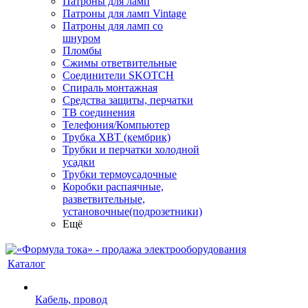
Патроны для ламп
Патроны для ламп Vintage
Патроны для ламп со
шнуром
Пломбы
Сжимы ответвительные
Соединители SKOTCH
Спираль монтажная
Средства защиты, перчатки
ТВ соединения
Телефония/Компьютер
Трубка ХВТ (кембрик)
Трубки и перчатки холодной
усадки
Трубки термоусадочные
Коробки распаячные,
разветвительные,
установочные(подрозетники)
Ещё
Каталог
Кабель, провод