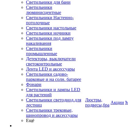
Светильники для бани
Светильники
люминисцентные
Светильники Настенно-
потолочные
Светильники настольные
Светильники ночники
Светильники под лампу
накаливания
Светильники
промышленные
Детекторы, выключатели
светоконтрольные
Лента LED и аксессуары
Светильники садово-
парковые и на солн. батарее
Фонари
Светильники и лампы LED
для растений
Светильники светодиод.для
Люстры,
Акции
М
лестниц
подвесы,бра
Светильники трековые,
шинопровод и аксессуары
Ещё