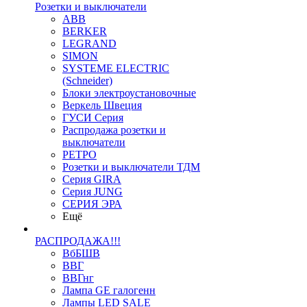
Розетки и выключатели
ABB
BERKER
LEGRAND
SIMON
SYSTEME ELECTRIC
(Schneider)
Блоки электроустановочные
Веркель Швеция
ГУСИ Серия
Распродажа розетки и
выключатели
РЕТРО
Розетки и выключатели ТДМ
Серия GIRA
Серия JUNG
СЕРИЯ ЭРА
Ещё
РАСПРОДАЖА!!!
ВбБШВ
ВВГ
ВВГнг
Лампа GE галогенн
Лампы LED SALE