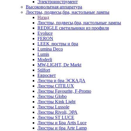
Электроинструмент
Высоковольтная аппаратура
Люстры, подвесы,бра, настольные лампы
Назад
Люстры, подвесы,бра, настольные лампы
REDIGLE светильники из профиля
Evoluce
FERON
LEEK люстры и бра
Lumina Deco
Lumis
Moderli
MW-LIGHT, De Markt
Stilfort
Евросвет
Люстра и бра ЭСКАДА
Люстры CITILUX
Люстры Favourite, F-Promo
Люстры Globo
Люстры Kink Light
Люстры Lussole
Люстры Rivoli, ЭРА
Люстры ST LUCE
Люстры и Бра Artis Luce
Люстры и бра Arte Lamp