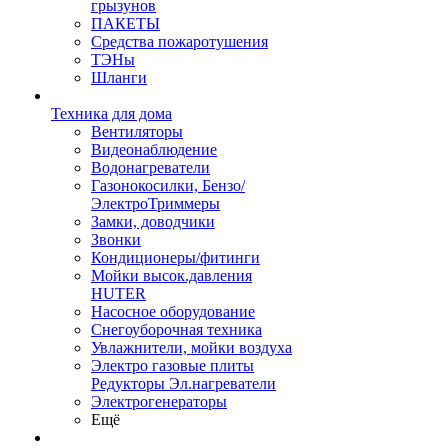
грызунов
ПАКЕТЫ
Средства пожаротушения
ТЭНы
Шланги
Техника для дома
Вентиляторы
Видеонаблюдение
Водонагреватели
Газонокосилки, Бензо/
ЭлектроТриммеры
Замки, доводчики
Звонки
Кондиционеры/фитинги
Мойки высок.давления
HUTER
Насосное оборудование
Снегоуборочная техника
Увлажнители, мойки воздуха
Электро газовые плиты
Редукторы Эл.нагреватели
Электрогенераторы
Ещё