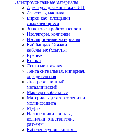
Электромонтажные материалы
Арматура для монтажа СИП
Аэрозоль, мастика
Бирки каб.,площадки
самоклеющиеся
Знаки электробезопасности
Изоляторы, колпачки
Изоляционные материалы
Каб.бандаж.Стяжки
кабельные (хомуты)
Крепеж
Крюки
Лента монтажная
Лента сигнальная, киперная,
оградительная
Люк ревизионный
металлический
Маркеры кабельные
Материалы для заземления и
молниезащита
Муфты
Наконечники, гильзы,
колпачки. ответвители,
разъёмы
Кабеленесущие системы