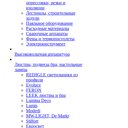
опрессовки, резки и
изоляции
Лестницы, строительные
ходули
Паяльное оборудование
Расходные материалы
Сварочные аппараты
Фены и термопистолеты
Электроинструмент
Высоковольтная аппаратура
Люстры, подвесы,бра, настольные
лампы
REDIGLE светильники из
профиля
Evoluce
FERON
LEEK люстры и бра
Lumina Deco
Lumis
Moderli
MW-LIGHT, De Markt
Stilfort
Евросвет