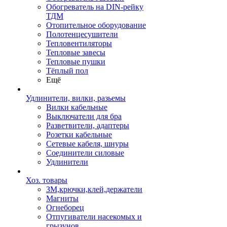
Обогреватель на DIN-рейку
ТДМ
Отопительное оборудование
Полотенцесушители
Тепловентиляторы
Тепловые завесы
Тепловые пушки
Тёплый пол
Ещё
Удлинители, вилки, разьемы
Вилки кабельные
Выключатели для бра
Разветвители, адаптеры
Розетки кабельные
Сетевые кабеля, шнуры
Соединители силовые
Удлинители
Хоз. товары
ЗМ,крючки,клей,держатели
Магниты
Огнеборец
Отпугиватели насекомых и
грызунов