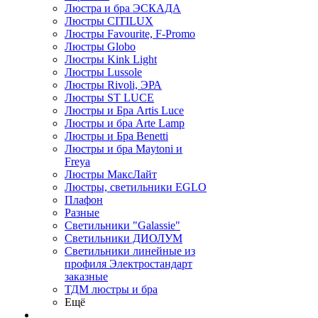
Люстра и бра ЭСКАДА
Люстры CITILUX
Люстры Favourite, F-Promo
Люстры Globo
Люстры Kink Light
Люстры Lussole
Люстры Rivoli, ЭРА
Люстры ST LUCE
Люстры и Бра Artis Luce
Люстры и бра Arte Lamp
Люстры и Бра Benetti
Люстры и бра Maytoni и
Freya
Люстры МаксЛайт
Люстры, светильники EGLO
Плафон
Разные
Светильники "Galassie"
Светильники ДИОЛУМ
Светильники линейные из
профиля Электростандарт
заказные
ТДМ люстры и бра
Ещё