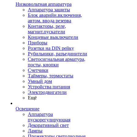
Низковольтная аппаратура
Аппаратура защиты
Блок аварийн.включения,
автом. ввода резерва
Контакторы, реле,
магнит.пускатели
Концевые выключатели
Приборы
Розетки на DIN рейку
Рубильники, разъединители
Светосигнальная арматура,
посты, кнопки
Счетчики
Таймеры, термостаты
Умный дом
Устройства питания
Электродвигатели
Ещё
Освещение
Аппаратура
пускорегулирующая
Декоративный свет
Лампы
Прожекторы светодиодные