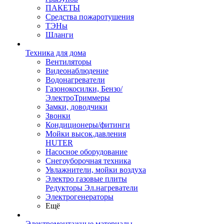
ПАКЕТЫ
Средства пожаротушения
ТЭНы
Шланги
Техника для дома
Вентиляторы
Видеонаблюдение
Водонагреватели
Газонокосилки, Бензо/
ЭлектроТриммеры
Замки, доводчики
Звонки
Кондиционеры/фитинги
Мойки высок.давления
HUTER
Насосное оборудование
Снегоуборочная техника
Увлажнители, мойки воздуха
Электро газовые плиты
Редукторы Эл.нагреватели
Электрогенераторы
Ещё
Электромонтажные материалы