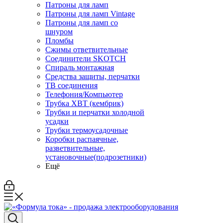
Патроны для ламп
Патроны для ламп Vintage
Патроны для ламп со
шнуром
Пломбы
Сжимы ответвительные
Соединители SKOTCH
Спираль монтажная
Средства защиты, перчатки
ТВ соединения
Телефония/Компьютер
Трубка ХВТ (кембрик)
Трубки и перчатки холодной
усадки
Трубки термоусадочные
Коробки распаячные,
разветвительные,
установочные(подрозетники)
Ещё