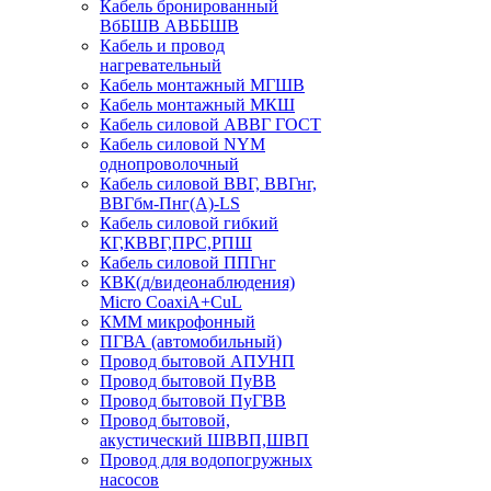
Кабель бронированный
ВбБШВ АВББШВ
Кабель и провод
нагревательный
Кабель монтажный МГШВ
Кабель монтажный МКШ
Кабель силовой АВВГ ГОСТ
Кабель силовой NYM
однопроволочный
Кабель силовой ВВГ, ВВГнг,
ВВГбм-Пнг(А)-LS
Кабель силовой гибкий
КГ,КВВГ,ПРС,РПШ
Кабель силовой ППГнг
КВК(д/видеонаблюдения)
Micro CoaxiA+CuL
КММ микрофонный
ПГВА (автомобильный)
Провод бытовой АПУНП
Провод бытовой ПуВВ
Провод бытовой ПуГВВ
Провод бытовой,
акустический ШВВП,ШВП
Провод для водопогружных
насосов