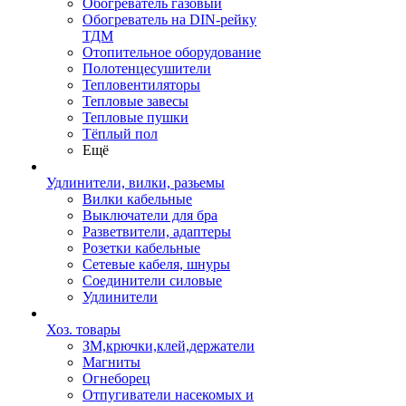
Обогреватель газовый
Обогреватель на DIN-рейку
ТДМ
Отопительное оборудование
Полотенцесушители
Тепловентиляторы
Тепловые завесы
Тепловые пушки
Тёплый пол
Ещё
Удлинители, вилки, разьемы
Вилки кабельные
Выключатели для бра
Разветвители, адаптеры
Розетки кабельные
Сетевые кабеля, шнуры
Соединители силовые
Удлинители
Хоз. товары
ЗМ,крючки,клей,держатели
Магниты
Огнеборец
Отпугиватели насекомых и