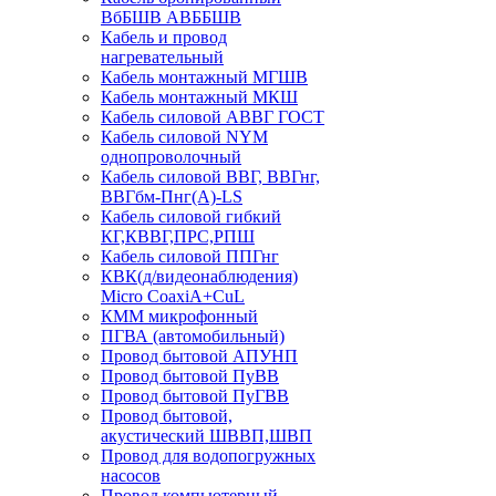
ВбБШВ АВББШВ
Кабель и провод
нагревательный
Кабель монтажный МГШВ
Кабель монтажный МКШ
Кабель силовой АВВГ ГОСТ
Кабель силовой NYM
однопроволочный
Кабель силовой ВВГ, ВВГнг,
ВВГбм-Пнг(А)-LS
Кабель силовой гибкий
КГ,КВВГ,ПРС,РПШ
Кабель силовой ППГнг
КВК(д/видеонаблюдения)
Micro CoaxiA+CuL
КММ микрофонный
ПГВА (автомобильный)
Провод бытовой АПУНП
Провод бытовой ПуВВ
Провод бытовой ПуГВВ
Провод бытовой,
акустический ШВВП,ШВП
Провод для водопогружных
насосов
Провод компьютерный