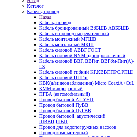
Назад
Каталог
Кабель, провод
Назад
Кабель, провод
Кабель бронированный ВбБШВ АВББШВ
Кабель и провод нагревательный
Кабель монтажный МГШВ
Кабель монтажный МКШ
Кабель силовой АВВГ ГОСТ
Кабель силовой NYM однопроволочный
Кабель силовой ВВГ, ВВГнг, ВВГбм-Пнг(А)-
LS
Кабель силовой гибкий КГ,КВВГ,ПРС,РПШ
Кабель силовой ППГнг
КВК(д/видеонаблюдения) Micro CoaxiA+CuL
КММ микрофонный
ПГВА (автомобильный)
Провод бытовой АПУНП
Провод бытовой ПуВВ
Провод бытовой ПуГВВ
Провод бытовой, акустический
ШВВП,ШВП
Провод для водопогружных насосов
Провод компьютерный