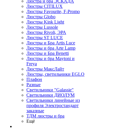
Люстра и бра ЭСКАДА
Люстры CITILUX
Люстры Favourite, F-Promo
Люстры Globo
Люстры Kink Light
Люстры Lussole
Люстры Rivoli, ЭРА
Люстры ST LUCE
Люстры и Бра Artis Luce
Люстры и бра Arte Lamp
Люстры и Бра Benetti
Люстры и бра Maytoni и
Freya
Люстры МаксЛайт
Люстры, светильники EGLO
Плафон
Разные
Светильники "Galassie"
Светильники ДИОЛУМ
Светильники линейные из
профиля Электростандарт
заказные
ТДМ люстры и бра
Ещё