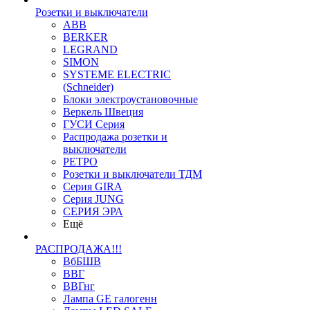
Розетки и выключатели
ABB
BERKER
LEGRAND
SIMON
SYSTEME ELECTRIC
(Schneider)
Блоки электроустановочные
Веркель Швеция
ГУСИ Серия
Распродажа розетки и
выключатели
РЕТРО
Розетки и выключатели ТДМ
Серия GIRA
Серия JUNG
СЕРИЯ ЭРА
Ещё
РАСПРОДАЖА!!!
ВбБШВ
ВВГ
ВВГнг
Лампа GE галогенн