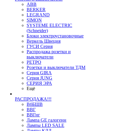
ABB
BERKER
LEGRAND
SIMON
SYSTEME ELECTRIC
(Schneider)
Блоки электроустановочные
Веркель Швеция
ГУСИ Серия
Распродажа розетки и
выключатели
РЕТРО
Розетки и выключатели ТДМ
Серия GIRA
Серия JUNG
СЕРИЯ ЭРА
Ещё
РАСПРОДАЖА!!!
ВбБШВ
ВВГ
ВВГнг
Лампа GE галогенн
Лампы LED SALE
Лампы КЛЛ