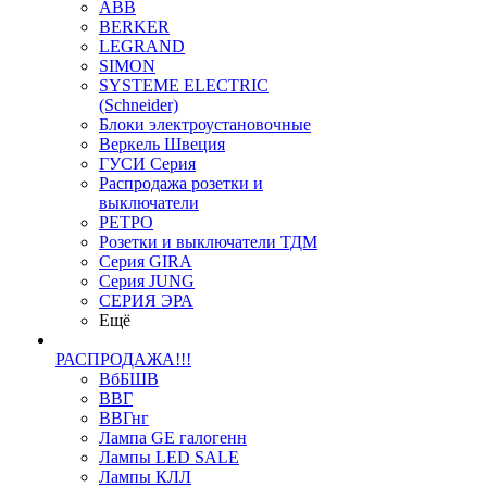
ABB
BERKER
LEGRAND
SIMON
SYSTEME ELECTRIC
(Schneider)
Блоки электроустановочные
Веркель Швеция
ГУСИ Серия
Распродажа розетки и
выключатели
РЕТРО
Розетки и выключатели ТДМ
Серия GIRA
Серия JUNG
СЕРИЯ ЭРА
Ещё
РАСПРОДАЖА!!!
ВбБШВ
ВВГ
ВВГнг
Лампа GE галогенн
Лампы LED SALE
Лампы КЛЛ