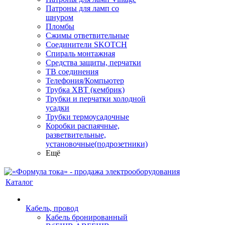
Патроны для ламп со
шнуром
Пломбы
Сжимы ответвительные
Соединители SKOTCH
Спираль монтажная
Средства защиты, перчатки
ТВ соединения
Телефония/Компьютер
Трубка ХВТ (кембрик)
Трубки и перчатки холодной
усадки
Трубки термоусадочные
Коробки распаячные,
разветвительные,
установочные(подрозетники)
Ещё
Каталог
Кабель, провод
Кабель бронированный