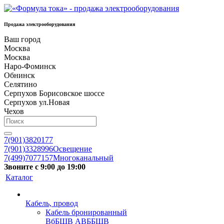
Продажа электрооборудования
Ваш город
Москва
Москва
Наро-Фоминск
Обнинск
Селятино
Серпухов Борисовское шоссе
Серпухов ул.Новая
Чехов
7(901)3820177
7(901)3328996
Освещение
7(499)7077157
Многоканальный
Звоните с 9:00 до 19:00
Каталог
Кабель, провод
Кабель бронированный
ВбБШВ АВББШВ