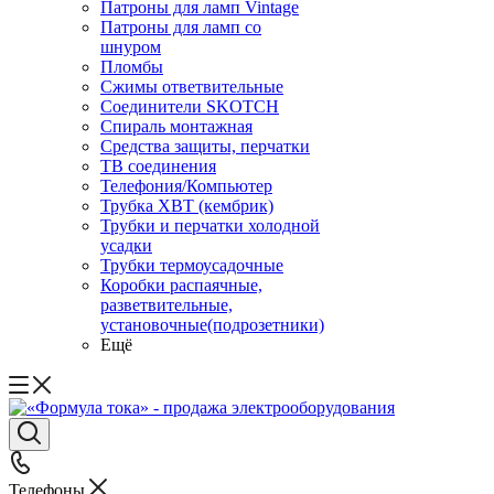
Патроны для ламп Vintage
Патроны для ламп со
шнуром
Пломбы
Сжимы ответвительные
Соединители SKOTCH
Спираль монтажная
Средства защиты, перчатки
ТВ соединения
Телефония/Компьютер
Трубка ХВТ (кембрик)
Трубки и перчатки холодной
усадки
Трубки термоусадочные
Коробки распаячные,
разветвительные,
установочные(подрозетники)
Ещё
Телефоны