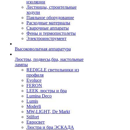
изоляции
Лестницы, строительные
ходули
Паяльное оборудование
Расходные материалы
Сварочные аппараты
Фены и термопистолеты
Электроинструмент
Высоковольтная аппаратура
Люстры, подвесы,бра, настольные
лампы
REDIGLE светильники из
профиля
Evoluce
FERON
LEEK люстры и бра
Lumina Deco
Lumis
Moderli
MW-LIGHT, De Markt
Stilfort
Евросвет
Люстра и бра ЭСКАДА