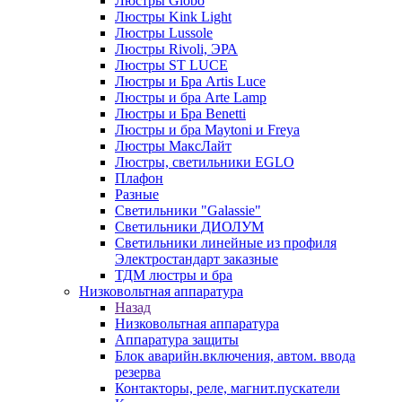
Люстры Globo
Люстры Kink Light
Люстры Lussole
Люстры Rivoli, ЭРА
Люстры ST LUCE
Люстры и Бра Artis Luce
Люстры и бра Arte Lamp
Люстры и Бра Benetti
Люстры и бра Maytoni и Freya
Люстры МаксЛайт
Люстры, светильники EGLO
Плафон
Разные
Светильники "Galassie"
Светильники ДИОЛУМ
Светильники линейные из профиля
Электростандарт заказные
ТДМ люстры и бра
Низковольтная аппаратура
Назад
Низковольтная аппаратура
Аппаратура защиты
Блок аварийн.включения, автом. ввода
резерва
Контакторы, реле, магнит.пускатели