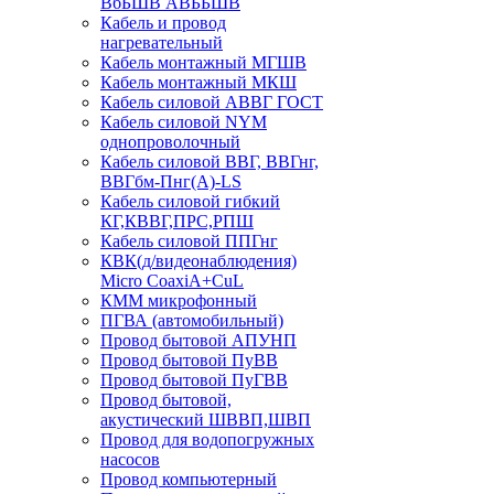
ВбБШВ АВББШВ
Кабель и провод
нагревательный
Кабель монтажный МГШВ
Кабель монтажный МКШ
Кабель силовой АВВГ ГОСТ
Кабель силовой NYM
однопроволочный
Кабель силовой ВВГ, ВВГнг,
ВВГбм-Пнг(А)-LS
Кабель силовой гибкий
КГ,КВВГ,ПРС,РПШ
Кабель силовой ППГнг
КВК(д/видеонаблюдения)
Micro CoaxiA+CuL
КММ микрофонный
ПГВА (автомобильный)
Провод бытовой АПУНП
Провод бытовой ПуВВ
Провод бытовой ПуГВВ
Провод бытовой,
акустический ШВВП,ШВП
Провод для водопогружных
насосов
Провод компьютерный