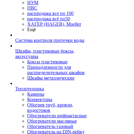
НУМ
ПВС
распродажа все по 100
распродажа всё по50
ХАГЕР (HAGER), Moeller
Ещё
Система контроля протечки воды
Шкафы, пластиковые боксы,
аксессуары
Боксы пластиковые
Принадлежности для
распределительных шкафов
Шкафы металлические
Теплотехника
Камины
Конвекторы
Обогрев труб, кровли,
водостоков
Обогреватели инфрактасные
Обогреватели масляные
Обогреватель газовый
Обогреватель на DIN-рейку