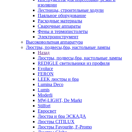
изоляции
Лестницы, строительные ходули
Паяльное оборудование
Расходные материалы
Сварочные аппараты
Фены и термопистолеты
Электроинструмент
Высоковольтная аппаратура
Люстры, подвесы,бра, настольные лампы
Назад
Люстры, подвесы,бра, настольные лампы
REDIGLE светильники из профиля
Evoluce
FERON
LEEK люстры и бра
Lumina Deco
Lumis
Moderli
MW-LIGHT, De Markt
Stilfort
Евросвет
Люстра и бра ЭСКАДА
Люстры CITILUX
Люстры Favourite, F-Promo