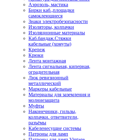
Аэрозоль, мастика
Бирки каб.,площадки
самоклеющиеся
Знаки электробезопасности
Изоляторы, колпачки
Изоляционные материалы
Каб.бандаж.Стяжки
кабельные (хомуты)
Крепеж
Крюки
Лента монтажная
Лента сигнальная, киперная,
оградительная
Люк ревизионный
металлический
Маркеры кабельные
Материалы для заземления и
молниезащита
Муфты
Наконечники, гильзы,
колпачки. ответвители,
разъёмы
Кабеленесущие системы
Патроны для ламп
Патроны для ламп Vintage