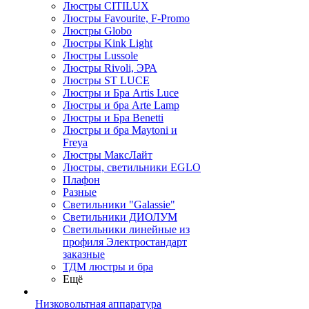
Люстры CITILUX
Люстры Favourite, F-Promo
Люстры Globo
Люстры Kink Light
Люстры Lussole
Люстры Rivoli, ЭРА
Люстры ST LUCE
Люстры и Бра Artis Luce
Люстры и бра Arte Lamp
Люстры и Бра Benetti
Люстры и бра Maytoni и
Freya
Люстры МаксЛайт
Люстры, светильники EGLO
Плафон
Разные
Светильники "Galassie"
Светильники ДИОЛУМ
Светильники линейные из
профиля Электростандарт
заказные
ТДМ люстры и бра
Ещё
Низковольтная аппаратура