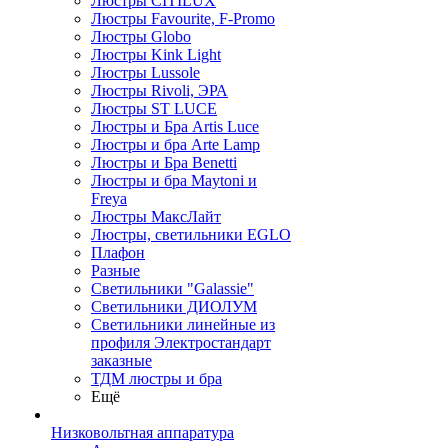
Люстры CITILUX
Люстры Favourite, F-Promo
Люстры Globo
Люстры Kink Light
Люстры Lussole
Люстры Rivoli, ЭРА
Люстры ST LUCE
Люстры и Бра Artis Luce
Люстры и бра Arte Lamp
Люстры и Бра Benetti
Люстры и бра Maytoni и
Freya
Люстры МаксЛайт
Люстры, светильники EGLO
Плафон
Разные
Светильники "Galassie"
Светильники ДИОЛУМ
Светильники линейные из
профиля Электростандарт
заказные
ТДМ люстры и бра
Ещё
Низковольтная аппаратура