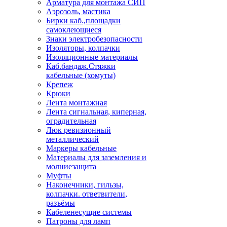
Арматура для монтажа СИП
Аэрозоль, мастика
Бирки каб.,площадки
самоклеющиеся
Знаки электробезопасности
Изоляторы, колпачки
Изоляционные материалы
Каб.бандаж.Стяжки
кабельные (хомуты)
Крепеж
Крюки
Лента монтажная
Лента сигнальная, киперная,
оградительная
Люк ревизионный
металлический
Маркеры кабельные
Материалы для заземления и
молниезащита
Муфты
Наконечники, гильзы,
колпачки. ответвители,
разъёмы
Кабеленесущие системы
Патроны для ламп