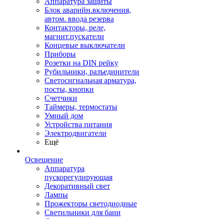
Аппаратура защиты
Блок аварийн.включения,
автом. ввода резерва
Контакторы, реле,
магнит.пускатели
Концевые выключатели
Приборы
Розетки на DIN рейку
Рубильники, разъединители
Светосигнальная арматура,
посты, кнопки
Счетчики
Таймеры, термостаты
Умный дом
Устройства питания
Электродвигатели
Ещё
Освещение
Аппаратура
пускорегулирующая
Декоративный свет
Лампы
Прожекторы светодиодные
Светильники для бани