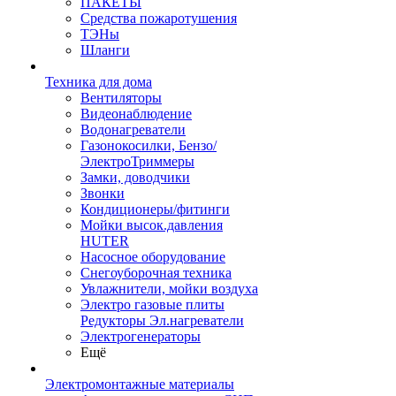
ПАКЕТЫ
Средства пожаротушения
ТЭНы
Шланги
Техника для дома
Вентиляторы
Видеонаблюдение
Водонагреватели
Газонокосилки, Бензо/
ЭлектроТриммеры
Замки, доводчики
Звонки
Кондиционеры/фитинги
Мойки высок.давления
HUTER
Насосное оборудование
Снегоуборочная техника
Увлажнители, мойки воздуха
Электро газовые плиты
Редукторы Эл.нагреватели
Электрогенераторы
Ещё
Электромонтажные материалы