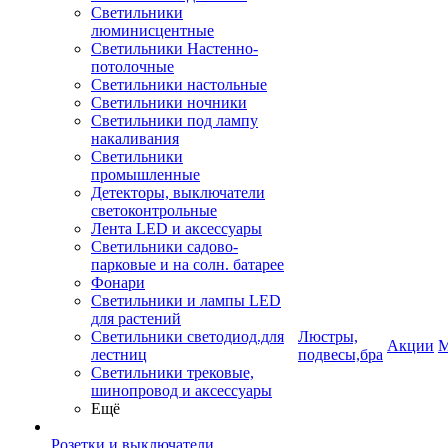
Светильники
люминисцентные
Светильники Настенно-
потолочные
Светильники настольные
Светильники ночники
Светильники под лампу
накаливания
Светильники
промышленные
Детекторы, выключатели
светоконтрольные
Лента LED и аксессуары
Светильники садово-
парковые и на солн. батарее
Фонари
Светильники и лампы LED
для растений
Светильники светодиод.для
Люстры,
Акции
М
лестниц
подвесы,бра
Светильники трековые,
шинопровод и аксессуары
Ещё
Розетки и выключатели