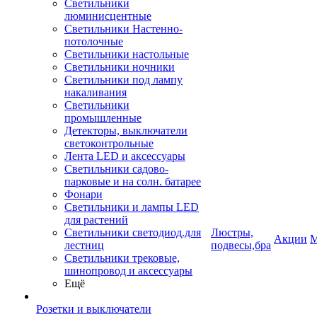
Светильники
люминисцентные
Светильники Настенно-
потолочные
Светильники настольные
Светильники ночники
Светильники под лампу
накаливания
Светильники
промышленные
Детекторы, выключатели
светоконтрольные
Лента LED и аксессуары
Светильники садово-
парковые и на солн. батарее
Фонари
Светильники и лампы LED
для растений
Светильники светодиод.для
Люстры,
Акции
М
лестниц
подвесы,бра
Светильники трековые,
шинопровод и аксессуары
Ещё
Розетки и выключатели