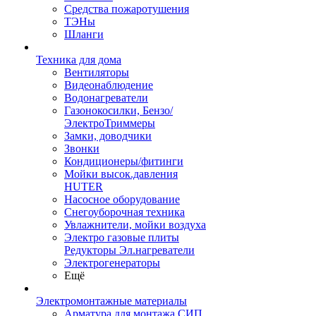
Средства пожаротушения
ТЭНы
Шланги
Техника для дома
Вентиляторы
Видеонаблюдение
Водонагреватели
Газонокосилки, Бензо/
ЭлектроТриммеры
Замки, доводчики
Звонки
Кондиционеры/фитинги
Мойки высок.давления
HUTER
Насосное оборудование
Снегоуборочная техника
Увлажнители, мойки воздуха
Электро газовые плиты
Редукторы Эл.нагреватели
Электрогенераторы
Ещё
Электромонтажные материалы
Арматура для монтажа СИП