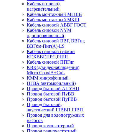
Кабель и провод
нагревательный
Кабель монтажный МГШВ
Кабель монтажный МКШ
Кабель силовой АВВГ ГОСТ
Кабель силовой NYM
однопроволочный
Кабель силовой ВВГ, ВВГнг,
ВВГбм-Пнг(А)-LS
Кабель силовой гибкий
КГ,КВВГ,ПРС,РПШ
Кабель силовой ППГнг
КВК(д/видеонаблюдения)
Micro CoaxiA+CuL
КММ микрофонный
ПГВА (автомобильный)
Провод бытовой АПУНП
Провод бытовой ПуВВ
Провод бытовой ПуГВВ
Провод бытовой,
акустический ШВВП,ШВП
Провод для водопогружных
насосов
Провод компьютерный
Провод радиочастотный