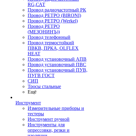
RG,САТ
Провод радиочастотный РК
Провод РЕТРО (BIRONI)
Провод РЕТРО (Werkel)
Провод РЕТРО
(МЕЗОНИНЪ))
Провод телефонный
Провод термостойкий
ПВКВ, ПРКА, OLFLEX
HEAT
Провод установочный АПВ
Провод установочный ПВС
Провод установочный ПУВ,
ПУГВ ГОСТ
СИП
Тросы стальные
Ещё
Инструмент
Измерительные приборы и
тестеры
Инструмент ручной
Инструменты для
опрессовки, резки и
изоляции