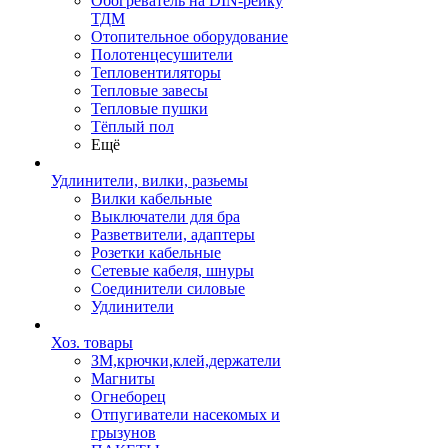
Обогреватель на DIN-рейку
ТДМ
Отопительное оборудование
Полотенцесушители
Тепловентиляторы
Тепловые завесы
Тепловые пушки
Тёплый пол
Ещё
Удлинители, вилки, разьемы
Вилки кабельные
Выключатели для бра
Разветвители, адаптеры
Розетки кабельные
Сетевые кабеля, шнуры
Соединители силовые
Удлинители
Хоз. товары
ЗМ,крючки,клей,держатели
Магниты
Огнеборец
Отпугиватели насекомых и
грызунов