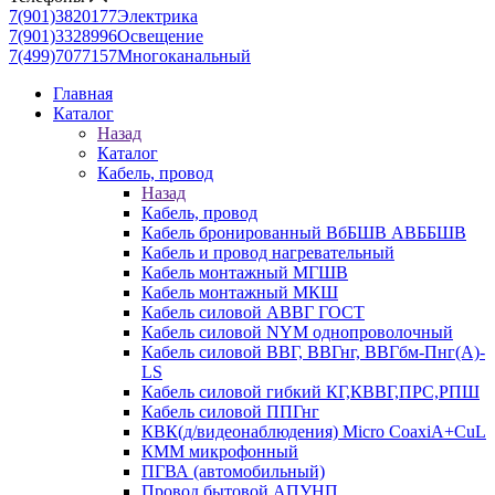
7(901)3820177
Электрика
7(901)3328996
Освещение
7(499)7077157
Многоканальный
Главная
Каталог
Назад
Каталог
Кабель, провод
Назад
Кабель, провод
Кабель бронированный ВбБШВ АВББШВ
Кабель и провод нагревательный
Кабель монтажный МГШВ
Кабель монтажный МКШ
Кабель силовой АВВГ ГОСТ
Кабель силовой NYM однопроволочный
Кабель силовой ВВГ, ВВГнг, ВВГбм-Пнг(А)-
LS
Кабель силовой гибкий КГ,КВВГ,ПРС,РПШ
Кабель силовой ППГнг
КВК(д/видеонаблюдения) Micro CoaxiA+CuL
КММ микрофонный
ПГВА (автомобильный)
Провод бытовой АПУНП