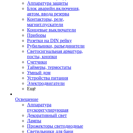
Аппаратура защиты
Блок аварийн.включения,
автом. ввода резерва
Контакторы, реле,
магнит.пускатели
Концевые выключатели
Приборы
Розетки на DIN рейку
Рубильники, разъединители
Светосигнальная арматура,
посты, кнопки
Счетчики
Таймеры, термостаты
Умный дом
Устройства питания
Электродвигатели
Ещё
Освещение
Аппаратура
пускорегулирующая
Декоративный свет
Лампы
Прожекторы светодиодные
Светильники для бани