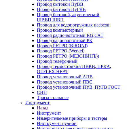
Провод бытовой ПуВВ
Провод бытовой ПуГВВ
Провод бытовой, акустический
ШВВП,ШВП
Провод для водопогружных насосов
Провод компьютерный
Провод радиочастотный RG,САТ
Провод радиочастотный РК
Провод РЕТРО (BIRONI)
Провод РЕТРО (Werkel)
Провод РЕТРО (МЕЗОНИНЪ))
Провод телефонный
Провод термостойкий ПВКВ, ПРКА,
OLFLEX HEAT
Провод установочный АПВ
Провод установочный ПВС
Провод установочный ПУВ, ПУГВ ГОСТ
СИП
Тросы стальные
Инструмент
Назад
Инструмент
Измерительные приборы и тестеры
Инструмент ручной
Инструменты для опрессовки, резки и