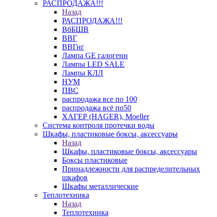
РАСПРОДАЖА!!!
Назад
РАСПРОДАЖА!!!
ВбБШВ
ВВГ
ВВГнг
Лампа GE галогенн
Лампы LED SALE
Лампы КЛЛ
НУМ
ПВС
распродажа все по 100
распродажа всё по50
ХАГЕР (HAGER), Moeller
Система контроля протечки воды
Шкафы, пластиковые боксы, аксессуары
Назад
Шкафы, пластиковые боксы, аксессуары
Боксы пластиковые
Принадлежности для распределительных
шкафов
Шкафы металлические
Теплотехника
Назад
Теплотехника