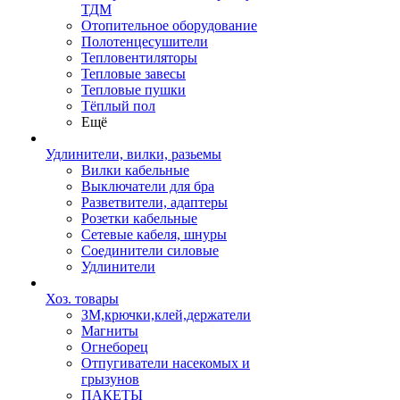
ТДМ
Отопительное оборудование
Полотенцесушители
Тепловентиляторы
Тепловые завесы
Тепловые пушки
Тёплый пол
Ещё
Удлинители, вилки, разьемы
Вилки кабельные
Выключатели для бра
Разветвители, адаптеры
Розетки кабельные
Сетевые кабеля, шнуры
Соединители силовые
Удлинители
Хоз. товары
ЗМ,крючки,клей,держатели
Магниты
Огнеборец
Отпугиватели насекомых и
грызунов
ПАКЕТЫ