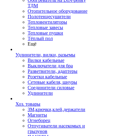
Обогреватель на DIN-рейку
ТДМ
Отопительное оборудование
Полотенцесушители
Тепловентиляторы
Тепловые завесы
Тепловые пушки
Тёплый пол
Ещё
Удлинители, вилки, разьемы
Вилки кабельные
Выключатели для бра
Разветвители, адаптеры
Розетки кабельные
Сетевые кабеля, шнуры
Соединители силовые
Удлинители
Хоз. товары
ЗМ,крючки,клей,держатели
Магниты
Огнеборец
Отпугиватели насекомых и
грызунов