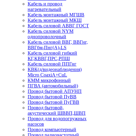
Кабель и провод
нагревательный
Кабель монтажный МГШВ
Кабель монтажный МКШ
Кабель силовой АВВГ ГОСТ
Кабель силовой NYM
однопроволочный
Кабель силовой ВВГ, ВВГнг,
ВВГбм-Пнг(А)-LS
Кабель силовой гибкий
КГ,КВВГ,ПРС,РПШ
Кабель силовой ППГнг
КВК(д/видеонаблюдения)
Micro CoaxiA+CuL
КММ микрофонный
ПГВА (автомобильный)
Провод бытовой АПУНП
Провод бытовой ПуВВ
Провод бытовой ПуГВВ
Провод бытовой,
акустический ШВВП,ШВП
Провод для водопогружных
насосов
Провод компьютерный
Провод радиочастотный