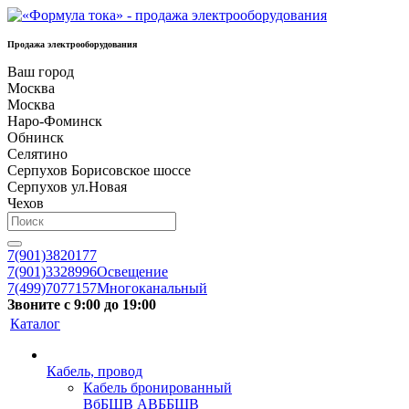
Продажа электрооборудования
Ваш город
Москва
Москва
Наро-Фоминск
Обнинск
Селятино
Серпухов Борисовское шоссе
Серпухов ул.Новая
Чехов
7(901)3820177
7(901)3328996
Освещение
7(499)7077157
Многоканальный
Звоните с 9:00 до 19:00
Каталог
Кабель, провод
Кабель бронированный
ВбБШВ АВББШВ