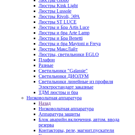
Люстры Globo
Люстры Kink Light
Люстры Lussole
Люстры Rivoli, ЭРА
Люстры ST LUCE
Люстры и Бра Artis Luce
Люстры и бра Arte Lamp
Люстры и Бра Benetti
Люстры и бра Maytoni и Freya
Люстры МаксЛайт
Люстры, светильники EGLO
Плафон
Разные
Светильники "Galassie"
Светильники ДИОЛУМ
Светильники линейные из профиля
Электростандарт заказные
ТДМ люстры и бра
Низковольтная аппаратура
Назад
Низковольтная аппаратура
Аппаратура защиты
Блок аварийн.включения, автом. ввода
резерва
Контакторы, реле, магнит.пускатели