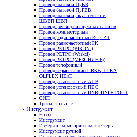
Провод бытовой ПуВВ
Провод бытовой ПуГВВ
Провод бытовой, акустический
ШВВП,ШВП
Провод для водопогружных насосов
Провод компьютерный
Провод радиочастотный RG,САТ
Провод радиочастотный РК
Провод РЕТРО (BIRONI)
Провод РЕТРО (Werkel)
Провод РЕТРО (МЕЗОНИНЪ))
Провод телефонный
Провод термостойкий ПВКВ, ПРКА,
OLFLEX HEAT
Провод установочный АПВ
Провод установочный ПВС
Провод установочный ПУВ, ПУГВ ГОСТ
СИП
Тросы стальные
Инструмент
Назад
Инструмент
Измерительные приборы и тестеры
Инструмент ручной
Инструменты для опрессовки, резки и