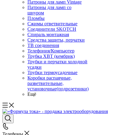
Патроны для ламп Vintage
Патроны для ламп со
шнуром
Пломбы
Сжимы ответвительные
Соединители SKOTCH
Спираль монтажная
Средства защиты, перчатки
ТВ соединения
Телефония/Компьютер
Трубка ХВТ (кембрик)
Трубки и перчатки холодной
усадки
Трубки термоусадочные
Коробки распаячные,
разветвительные,
установочные(подрозетники)
Ещё
Телефоны