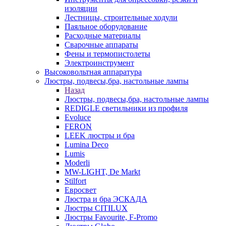
изоляции
Лестницы, строительные ходули
Паяльное оборудование
Расходные материалы
Сварочные аппараты
Фены и термопистолеты
Электроинструмент
Высоковольтная аппаратура
Люстры, подвесы,бра, настольные лампы
Назад
Люстры, подвесы,бра, настольные лампы
REDIGLE светильники из профиля
Evoluce
FERON
LEEK люстры и бра
Lumina Deco
Lumis
Moderli
MW-LIGHT, De Markt
Stilfort
Евросвет
Люстра и бра ЭСКАДА
Люстры CITILUX
Люстры Favourite, F-Promo