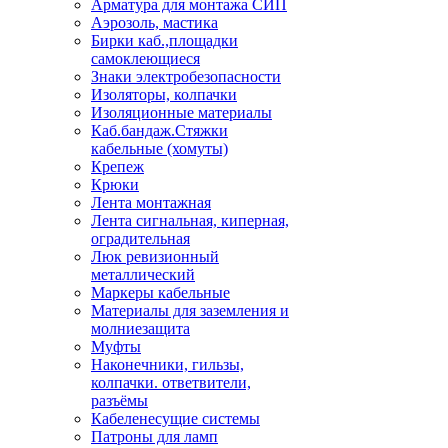
Арматура для монтажа СИП
Аэрозоль, мастика
Бирки каб.,площадки
самоклеющиеся
Знаки электробезопасности
Изоляторы, колпачки
Изоляционные материалы
Каб.бандаж.Стяжки
кабельные (хомуты)
Крепеж
Крюки
Лента монтажная
Лента сигнальная, киперная,
оградительная
Люк ревизионный
металлический
Маркеры кабельные
Материалы для заземления и
молниезащита
Муфты
Наконечники, гильзы,
колпачки. ответвители,
разъёмы
Кабеленесущие системы
Патроны для ламп