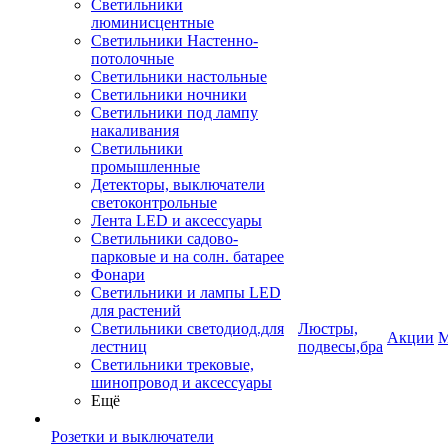
Светильники
люминисцентные
Светильники Настенно-
потолочные
Светильники настольные
Светильники ночники
Светильники под лампу
накаливания
Светильники
промышленные
Детекторы, выключатели
светоконтрольные
Лента LED и аксессуары
Светильники садово-
парковые и на солн. батарее
Фонари
Светильники и лампы LED
для растений
Светильники светодиод.для
Люстры,
Акции
М
лестниц
подвесы,бра
Светильники трековые,
шинопровод и аксессуары
Ещё
Розетки и выключатели