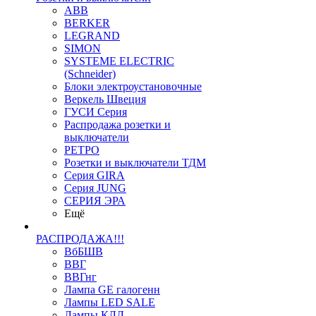
ABB
BERKER
LEGRAND
SIMON
SYSTEME ELECTRIC
(Schneider)
Блоки электроустановочные
Веркель Швеция
ГУСИ Серия
Распродажа розетки и
выключатели
РЕТРО
Розетки и выключатели ТДМ
Серия GIRA
Серия JUNG
СЕРИЯ ЭРА
Ещё
РАСПРОДАЖА!!!
ВбБШВ
ВВГ
ВВГнг
Лампа GE галогенн
Лампы LED SALE
Лампы КЛЛ