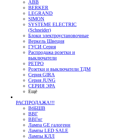
ABB
BERKER
LEGRAND
SIMON
SYSTEME ELECTRIC
(Schneider)
Блоки электроустановочные
Веркель Швеция
ГУСИ Серия
Распродажа розетки и
выключатели
РЕТРО
Розетки и выключатели ТДМ
Серия GIRA
Серия JUNG
СЕРИЯ ЭРА
Ещё
РАСПРОДАЖА!!!
ВбБШВ
ВВГ
ВВГнг
Лампа GE галогенн
Лампы LED SALE
Лампы КЛЛ