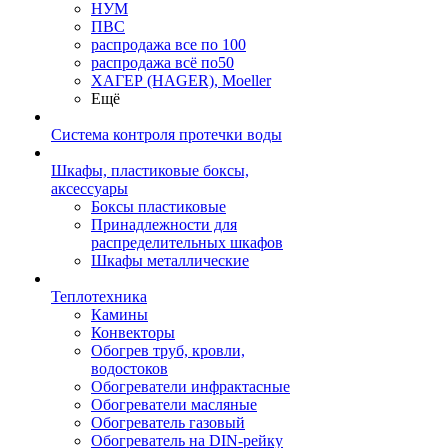
НУМ
ПВС
распродажа все по 100
распродажа всё по50
ХАГЕР (HAGER), Moeller
Ещё
Система контроля протечки воды
Шкафы, пластиковые боксы,
аксессуары
Боксы пластиковые
Принадлежности для
распределительных шкафов
Шкафы металлические
Теплотехника
Камины
Конвекторы
Обогрев труб, кровли,
водостоков
Обогреватели инфрактасные
Обогреватели масляные
Обогреватель газовый
Обогреватель на DIN-рейку