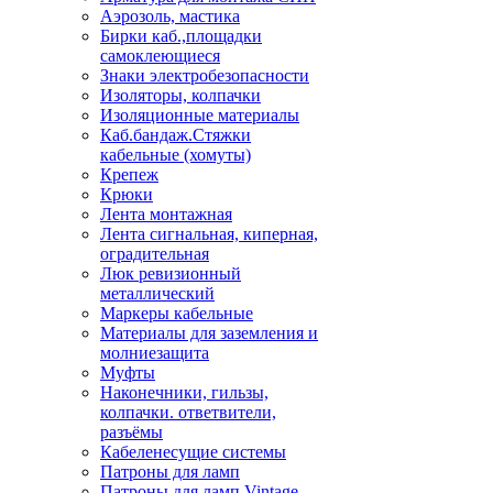
Аэрозоль, мастика
Бирки каб.,площадки
самоклеющиеся
Знаки электробезопасности
Изоляторы, колпачки
Изоляционные материалы
Каб.бандаж.Стяжки
кабельные (хомуты)
Крепеж
Крюки
Лента монтажная
Лента сигнальная, киперная,
оградительная
Люк ревизионный
металлический
Маркеры кабельные
Материалы для заземления и
молниезащита
Муфты
Наконечники, гильзы,
колпачки. ответвители,
разъёмы
Кабеленесущие системы
Патроны для ламп
Патроны для ламп Vintage