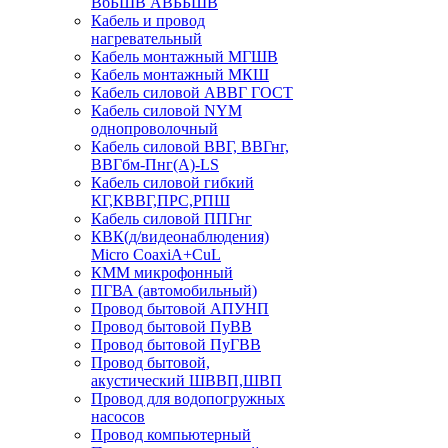
ВбБШВ АВББШВ
Кабель и провод
нагревательный
Кабель монтажный МГШВ
Кабель монтажный МКШ
Кабель силовой АВВГ ГОСТ
Кабель силовой NYM
однопроволочный
Кабель силовой ВВГ, ВВГнг,
ВВГбм-Пнг(А)-LS
Кабель силовой гибкий
КГ,КВВГ,ПРС,РПШ
Кабель силовой ППГнг
КВК(д/видеонаблюдения)
Micro CoaxiA+CuL
КММ микрофонный
ПГВА (автомобильный)
Провод бытовой АПУНП
Провод бытовой ПуВВ
Провод бытовой ПуГВВ
Провод бытовой,
акустический ШВВП,ШВП
Провод для водопогружных
насосов
Провод компьютерный