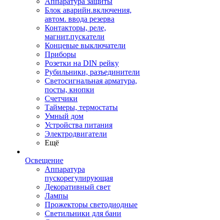
Аппаратура защиты
Блок аварийн.включения,
автом. ввода резерва
Контакторы, реле,
магнит.пускатели
Концевые выключатели
Приборы
Розетки на DIN рейку
Рубильники, разъединители
Светосигнальная арматура,
посты, кнопки
Счетчики
Таймеры, термостаты
Умный дом
Устройства питания
Электродвигатели
Ещё
Освещение
Аппаратура
пускорегулирующая
Декоративный свет
Лампы
Прожекторы светодиодные
Светильники для бани