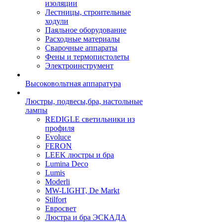
изоляции
Лестницы, строительные
ходули
Паяльное оборудование
Расходные материалы
Сварочные аппараты
Фены и термопистолеты
Электроинструмент
Высоковольтная аппаратура
Люстры, подвесы,бра, настольные
лампы
REDIGLE светильники из
профиля
Evoluce
FERON
LEEK люстры и бра
Lumina Deco
Lumis
Moderli
MW-LIGHT, De Markt
Stilfort
Евросвет
Люстра и бра ЭСКАДА