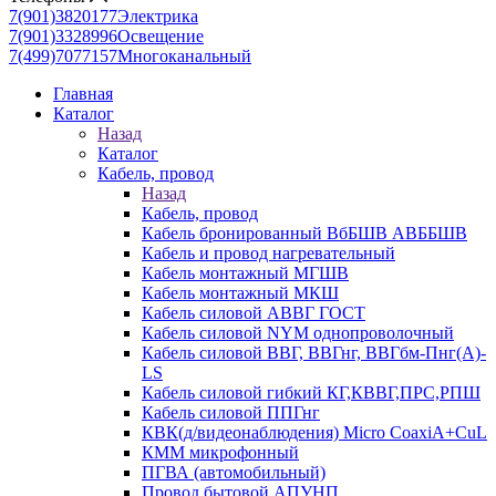
7(901)3820177
Электрика
7(901)3328996
Освещение
7(499)7077157
Многоканальный
Главная
Каталог
Назад
Каталог
Кабель, провод
Назад
Кабель, провод
Кабель бронированный ВбБШВ АВББШВ
Кабель и провод нагревательный
Кабель монтажный МГШВ
Кабель монтажный МКШ
Кабель силовой АВВГ ГОСТ
Кабель силовой NYM однопроволочный
Кабель силовой ВВГ, ВВГнг, ВВГбм-Пнг(А)-
LS
Кабель силовой гибкий КГ,КВВГ,ПРС,РПШ
Кабель силовой ППГнг
КВК(д/видеонаблюдения) Micro CoaxiA+CuL
КММ микрофонный
ПГВА (автомобильный)
Провод бытовой АПУНП