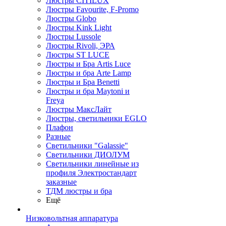
Люстры CITILUX
Люстры Favourite, F-Promo
Люстры Globo
Люстры Kink Light
Люстры Lussole
Люстры Rivoli, ЭРА
Люстры ST LUCE
Люстры и Бра Artis Luce
Люстры и бра Arte Lamp
Люстры и Бра Benetti
Люстры и бра Maytoni и
Freya
Люстры МаксЛайт
Люстры, светильники EGLO
Плафон
Разные
Светильники "Galassie"
Светильники ДИОЛУМ
Светильники линейные из
профиля Электростандарт
заказные
ТДМ люстры и бра
Ещё
Низковольтная аппаратура