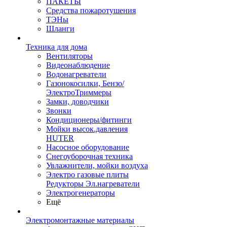
ПАКЕТЫ
Средства пожаротушения
ТЭНы
Шланги
Техника для дома
Вентиляторы
Видеонаблюдение
Водонагреватели
Газонокосилки, Бензо/
ЭлектроТриммеры
Замки, доводчики
Звонки
Кондиционеры/фитинги
Мойки высок.давления
HUTER
Насосное оборудование
Снегоуборочная техника
Увлажнители, мойки воздуха
Электро газовые плиты
Редукторы Эл.нагреватели
Электрогенераторы
Ещё
Электромонтажные материалы