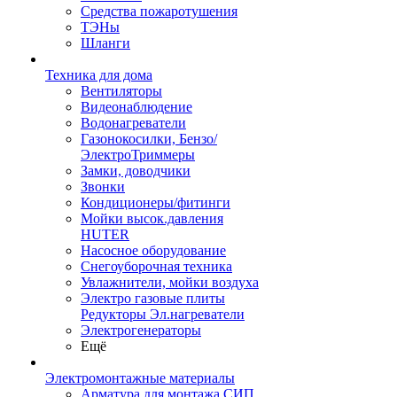
Средства пожаротушения
ТЭНы
Шланги
Техника для дома
Вентиляторы
Видеонаблюдение
Водонагреватели
Газонокосилки, Бензо/
ЭлектроТриммеры
Замки, доводчики
Звонки
Кондиционеры/фитинги
Мойки высок.давления
HUTER
Насосное оборудование
Снегоуборочная техника
Увлажнители, мойки воздуха
Электро газовые плиты
Редукторы Эл.нагреватели
Электрогенераторы
Ещё
Электромонтажные материалы
Арматура для монтажа СИП