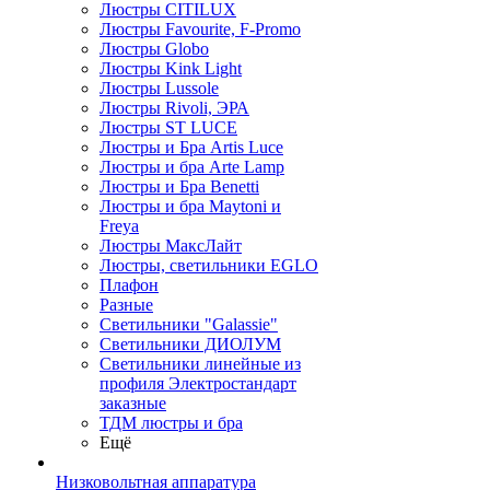
Люстры CITILUX
Люстры Favourite, F-Promo
Люстры Globo
Люстры Kink Light
Люстры Lussole
Люстры Rivoli, ЭРА
Люстры ST LUCE
Люстры и Бра Artis Luce
Люстры и бра Arte Lamp
Люстры и Бра Benetti
Люстры и бра Maytoni и
Freya
Люстры МаксЛайт
Люстры, светильники EGLO
Плафон
Разные
Светильники "Galassie"
Светильники ДИОЛУМ
Светильники линейные из
профиля Электростандарт
заказные
ТДМ люстры и бра
Ещё
Низковольтная аппаратура