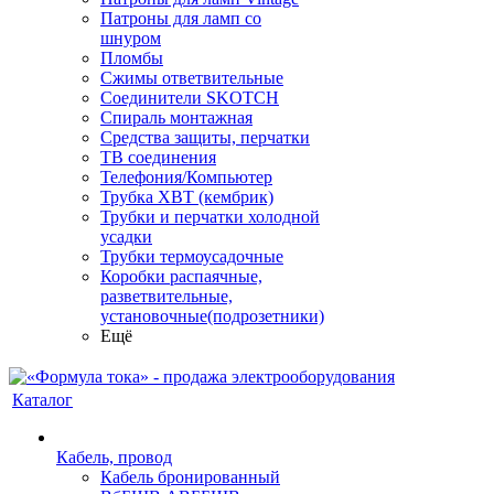
Патроны для ламп со
шнуром
Пломбы
Сжимы ответвительные
Соединители SKOTCH
Спираль монтажная
Средства защиты, перчатки
ТВ соединения
Телефония/Компьютер
Трубка ХВТ (кембрик)
Трубки и перчатки холодной
усадки
Трубки термоусадочные
Коробки распаячные,
разветвительные,
установочные(подрозетники)
Ещё
Каталог
Кабель, провод
Кабель бронированный