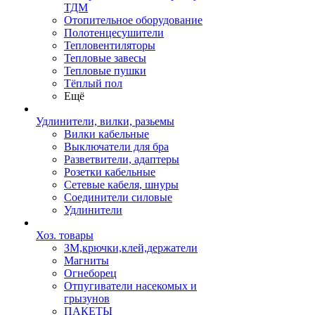
ТДМ
Отопительное оборудование
Полотенцесушители
Тепловентиляторы
Тепловые завесы
Тепловые пушки
Тёплый пол
Ещё
Удлинители, вилки, разьемы
Вилки кабельные
Выключатели для бра
Разветвители, адаптеры
Розетки кабельные
Сетевые кабеля, шнуры
Соединители силовые
Удлинители
Хоз. товары
ЗМ,крючки,клей,держатели
Магниты
Огнеборец
Отпугиватели насекомых и
грызунов
ПАКЕТЫ