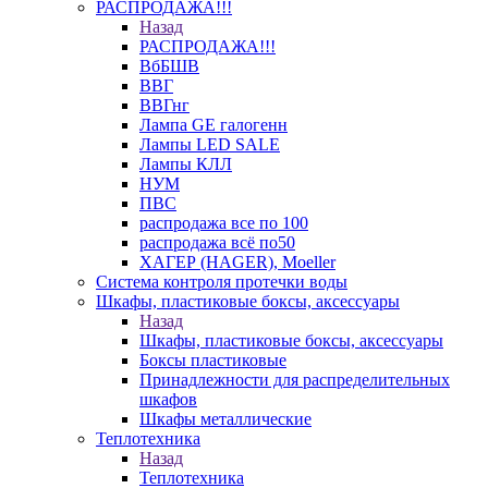
РАСПРОДАЖА!!!
Назад
РАСПРОДАЖА!!!
ВбБШВ
ВВГ
ВВГнг
Лампа GE галогенн
Лампы LED SALE
Лампы КЛЛ
НУМ
ПВС
распродажа все по 100
распродажа всё по50
ХАГЕР (HAGER), Moeller
Система контроля протечки воды
Шкафы, пластиковые боксы, аксессуары
Назад
Шкафы, пластиковые боксы, аксессуары
Боксы пластиковые
Принадлежности для распределительных
шкафов
Шкафы металлические
Теплотехника
Назад
Теплотехника