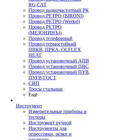
RG,САТ
Провод радиочастотный РК
Провод РЕТРО (BIRONI)
Провод РЕТРО (Werkel)
Провод РЕТРО
(МЕЗОНИНЪ))
Провод телефонный
Провод термостойкий
ПВКВ, ПРКА, OLFLEX
HEAT
Провод установочный АПВ
Провод установочный ПВС
Провод установочный ПУВ,
ПУГВ ГОСТ
СИП
Тросы стальные
Ещё
Инструмент
Измерительные приборы и
тестеры
Инструмент ручной
Инструменты для
опрессовки, резки и
изоляции