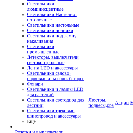
Светильники
люминисцентные
Светильники Настенно-
потолочные
Светильники настольные
Светильники ночники
Светильники под лампу
накаливания
Светильники
промышленные
Детекторы, выключатели
светоконтрольные
Лента LED и аксессуары
Светильники садово-
парковые и на солн. батарее
Фонари
Светильники и лампы LED
для растений
Светильники светодиод.для
Люстры,
Акции
М
лестниц
подвесы,бра
Светильники трековые,
шинопровод и аксессуары
Ещё
Розетки и выключатели