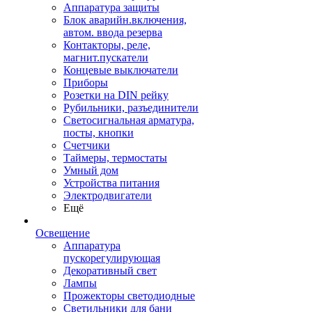
Аппаратура защиты
Блок аварийн.включения,
автом. ввода резерва
Контакторы, реле,
магнит.пускатели
Концевые выключатели
Приборы
Розетки на DIN рейку
Рубильники, разъединители
Светосигнальная арматура,
посты, кнопки
Счетчики
Таймеры, термостаты
Умный дом
Устройства питания
Электродвигатели
Ещё
Освещение
Аппаратура
пускорегулирующая
Декоративный свет
Лампы
Прожекторы светодиодные
Светильники для бани