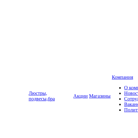
Компания
О ком
Люстры,
Новос
Акции
Магазины
подвесы,бра
Сотру
Вакан
Полит