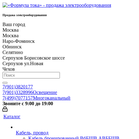
Продажа электрооборудования
Ваш город
Москва
Москва
Наро-Фоминск
Обнинск
Селятино
Серпухов Борисовское шоссе
Серпухов ул.Новая
Чехов
7(901)3820177
7(901)3328996
Освещение
7(499)7077157
Многоканальный
Звоните с 9:00 до 19:00
Каталог
Кабель, провод
Кабель бронированный ВбБШВ АВББШВ