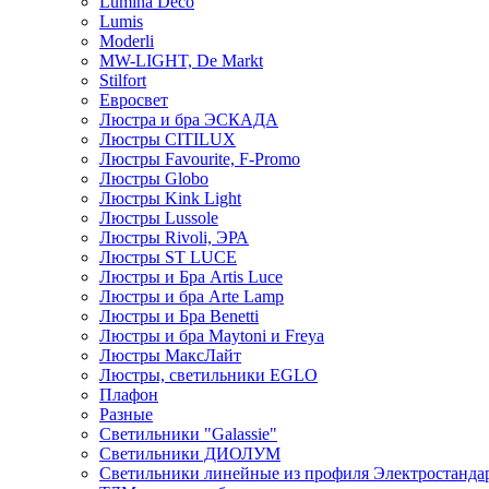
Lumina Deco
Lumis
Moderli
MW-LIGHT, De Markt
Stilfort
Евросвет
Люстра и бра ЭСКАДА
Люстры CITILUX
Люстры Favourite, F-Promo
Люстры Globo
Люстры Kink Light
Люстры Lussole
Люстры Rivoli, ЭРА
Люстры ST LUCE
Люстры и Бра Artis Luce
Люстры и бра Arte Lamp
Люстры и Бра Benetti
Люстры и бра Maytoni и Freya
Люстры МаксЛайт
Люстры, светильники EGLO
Плафон
Разные
Светильники "Galassie"
Светильники ДИОЛУМ
Светильники линейные из профиля Электростандар