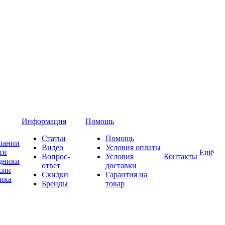
Информация
Помощь
Статьи
Помощь
пании
Видео
Условия оплаты
ти
Ещё
Вопрос-
Условия
Контакты
дники
ответ
доставки
сии
Скидки
Гарантия на
ика
Бренды
товар