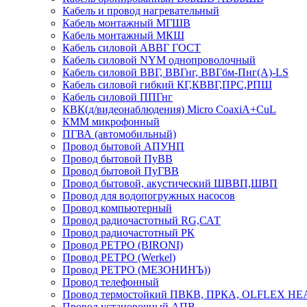
Кабель и провод нагревательный
Кабель монтажный МГШВ
Кабель монтажный МКШ
Кабель силовой АВВГ ГОСТ
Кабель силовой NYM однопроволочный
Кабель силовой ВВГ, ВВГнг, ВВГбм-Пнг(А)-LS
Кабель силовой гибкий КГ,КВВГ,ПРС,РПШ
Кабель силовой ППГнг
КВК(д/видеонаблюдения) Micro CoaxiA+CuL
КММ микрофонный
ПГВА (автомобильный)
Провод бытовой АПУНП
Провод бытовой ПуВВ
Провод бытовой ПуГВВ
Провод бытовой, акустический ШВВП,ШВП
Провод для водопогружных насосов
Провод компьютерный
Провод радиочастотный RG,САТ
Провод радиочастотный РК
Провод РЕТРО (BIRONI)
Провод РЕТРО (Werkel)
Провод РЕТРО (МЕЗОНИНЪ))
Провод телефонный
Провод термостойкий ПВКВ, ПРКА, OLFLEX HE
Провод установочный АПВ