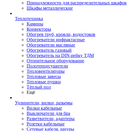
Принадлежности для распределительных шкафов
Шкафы металлические
Теплотехника
Камины
Конвекторы
Обогрев труб, кровли, водостоков
Обогреватели инфрактасные
Обогреватели масляные
Обогреватель газовый
Обогреватель на DIN-рейку ТДМ
Отопительное оборудование
Полотенцесушители
Тепловентиляторы
Тепловые завесы
Тепловые пушки
Тёплый пол
Ещё
Удлинители, вилки, разьемы
Вилки кабельные
Выключатели для бра
Разветвители, адаптеры
Розетки кабельные
Сетевые кабеля, шнуры