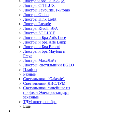
Люстра и бра ЭСКАДА
Люстры CITILUX
Люстры Favourite, F-Promo
Люстры Globo
Люстры Kink Light
Люстры Lussole
Люстры Rivoli, ЭРА
Люстры ST LUCE
Люстры и Бра Artis Luce
Люстры и бра Arte Lamp
Люстры и Бра Benetti
Люстры и бра Maytoni и
Freya
Люстры МаксЛайт
Люстры, светильники EGLO
Плафон
Разные
Светильники "Galassie"
Светильники ДИОЛУМ
Светильники линейные из
профиля Электростандарт
заказные
ТДМ люстры и бра
Ещё