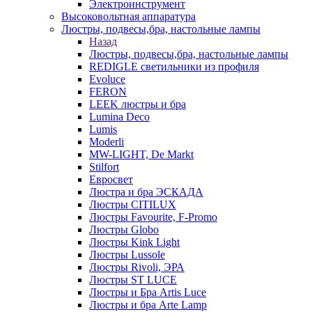
Электроинструмент
Высоковольтная аппаратура
Люстры, подвесы,бра, настольные лампы
Назад
Люстры, подвесы,бра, настольные лампы
REDIGLE светильники из профиля
Evoluce
FERON
LEEK люстры и бра
Lumina Deco
Lumis
Moderli
MW-LIGHT, De Markt
Stilfort
Евросвет
Люстра и бра ЭСКАДА
Люстры CITILUX
Люстры Favourite, F-Promo
Люстры Globo
Люстры Kink Light
Люстры Lussole
Люстры Rivoli, ЭРА
Люстры ST LUCE
Люстры и Бра Artis Luce
Люстры и бра Arte Lamp