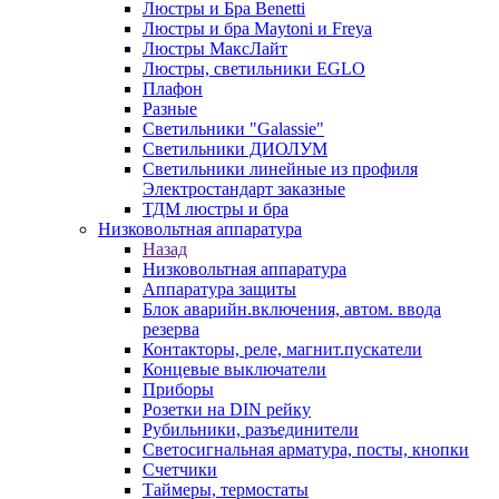
Люстры и Бра Benetti
Люстры и бра Maytoni и Freya
Люстры МаксЛайт
Люстры, светильники EGLO
Плафон
Разные
Светильники "Galassie"
Светильники ДИОЛУМ
Светильники линейные из профиля
Электростандарт заказные
ТДМ люстры и бра
Низковольтная аппаратура
Назад
Низковольтная аппаратура
Аппаратура защиты
Блок аварийн.включения, автом. ввода
резерва
Контакторы, реле, магнит.пускатели
Концевые выключатели
Приборы
Розетки на DIN рейку
Рубильники, разъединители
Светосигнальная арматура, посты, кнопки
Счетчики
Таймеры, термостаты