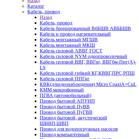
Назад
Каталог
Кабель, провод
Назад
Кабель, провод
Кабель бронированный ВбБШВ АВББШВ
Кабель и провод нагревательный
Кабель монтажный МГШВ
Кабель монтажный МКШ
Кабель силовой АВВГ ГОСТ
Кабель силовой NYM однопроволочный
Кабель силовой ВВГ, ВВГнг, ВВГбм-Пнг(А)-
LS
Кабель силовой гибкий КГ,КВВГ,ПРС,РПШ
Кабель силовой ППГнг
КВК(д/видеонаблюдения) Micro CoaxiA+CuL
КММ микрофонный
ПГВА (автомобильный)
Провод бытовой АПУНП
Провод бытовой ПуВВ
Провод бытовой ПуГВВ
Провод бытовой, акустический
ШВВП,ШВП
Провод для водопогружных насосов
Провод компьютерный