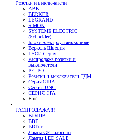
Розетки и выключатели
ABB
BERKER
LEGRAND
SIMON
SYSTEME ELECTRIC
(Schneider)
Блоки электроустановочные
Веркель Швеция
ГУСИ Серия
Распродажа розетки и
выключатели
РЕТРО
Розетки и выключатели ТДМ
Серия GIRA
Серия JUNG
СЕРИЯ ЭРА
Ещё
РАСПРОДАЖА!!!
ВбБШВ
ВВГ
ВВГнг
Лампа GE галогенн
Лампы LED SALE