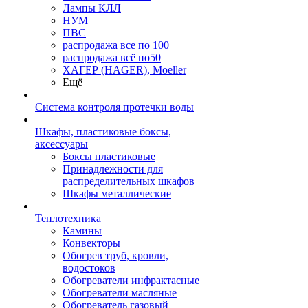
Лампы КЛЛ
НУМ
ПВС
распродажа все по 100
распродажа всё по50
ХАГЕР (HAGER), Moeller
Ещё
Система контроля протечки воды
Шкафы, пластиковые боксы,
аксессуары
Боксы пластиковые
Принадлежности для
распределительных шкафов
Шкафы металлические
Теплотехника
Камины
Конвекторы
Обогрев труб, кровли,
водостоков
Обогреватели инфрактасные
Обогреватели масляные
Обогреватель газовый