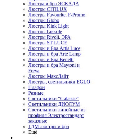
Люстра и бра ЭСКАДА
Люстры CITILUX
Люстры Favourite, F-Promo
Люстры Globo
Люстры Kink Light
Люстры Lussole
Люстры Rivoli, ЭРА
Люстры ST LUCE
Люстры и Бра Artis Luce
Люстры и бра Arte Lamp
Люстры и Бра Benetti
Люстры и бра Maytoni и
Freya
Люстры МаксЛайт
Люстры, светильники EGLO
Плафон
Разные
Светильники "Galassie"
Светильники ДИОЛУМ
Светильники линейные из
профиля Электростандарт
заказные
ТДМ люстры и бра
Ещё