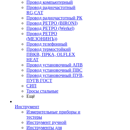
Провод компьютерный
Провод радиочастотный
RG,САТ
Провод радиочастотный РК
Провод РЕТРО (BIRONI)
Провод РЕТРО (Werkel)
Провод РЕТРО
(МЕЗОНИНЪ))
Провод телефонный
Провод термостойкий
ПВКВ, ПРКА, OLFLEX
HEAT
Провод установочный АПВ
Провод установочный ПВС
Провод установочный ПУВ,
ПУГВ ГОСТ
СИП
Тросы стальные
Ещё
Инструмент
Измерительные приборы и
тестеры
Инструмент ручной
Инструменты для