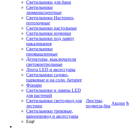
Светильники для бани
Светильники
люминисцентные
Светильники Настенно-
потолочные
Светильники настольные
Светильники ночники
Светильники под лампу
накаливания
Светильники
промышленные
Детекторы, выключатели
светоконтрольные
Лента LED и аксессуары
Светильники садово-
парковые и на солн. батарее
Фонари
Светильники и лампы LED
для растений
Светильники светодиод.для
Люстры,
Акции
М
лестниц
подвесы,бра
Светильники трековые,
шинопровод и аксессуары
Ещё