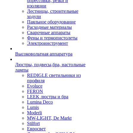
опрессовки, резки и
изоляции
Лестницы, строительные
ходули
Паяльное оборудование
Расходные материалы
Сварочные аппараты
Фены и термопистолеты
Электроинструмент
Высоковольтная аппаратура
Люстры, подвесы,бра, настольные
лампы
REDIGLE светильники из
профиля
Evoluce
FERON
LEEK люстры и бра
Lumina Deco
Lumis
Moderli
MW-LIGHT, De Markt
Stilfort
Евросвет