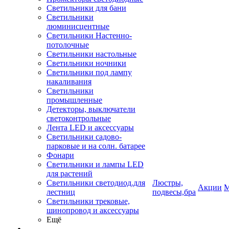
Светильники для бани
Светильники
люминисцентные
Светильники Настенно-
потолочные
Светильники настольные
Светильники ночники
Светильники под лампу
накаливания
Светильники
промышленные
Детекторы, выключатели
светоконтрольные
Лента LED и аксессуары
Светильники садово-
парковые и на солн. батарее
Фонари
Светильники и лампы LED
для растений
Светильники светодиод.для
Люстры,
Акции
М
лестниц
подвесы,бра
Светильники трековые,
шинопровод и аксессуары
Ещё