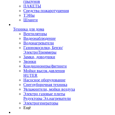
грызунов
ПАКЕТЫ
Средства пожаротушения
ТЭНы
Шланги
Техника для дома
Вентиляторы
Видеонаблюдение
Водонагреватели
Газонокосилки, Бензо/
ЭлектроТриммеры
Замки, доводчики
Звонки
Кондиционеры/фитинги
Мойки высок.давления
HUTER
Насосное оборудование
Снегоуборочная техника
Увлажнители, мойки воздуха
Электро газовые плиты
Редукторы Эл.нагреватели
Электрогенераторы
Ещё