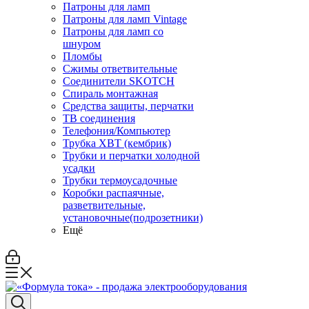
Патроны для ламп
Патроны для ламп Vintage
Патроны для ламп со
шнуром
Пломбы
Сжимы ответвительные
Соединители SKOTCH
Спираль монтажная
Средства защиты, перчатки
ТВ соединения
Телефония/Компьютер
Трубка ХВТ (кембрик)
Трубки и перчатки холодной
усадки
Трубки термоусадочные
Коробки распаячные,
разветвительные,
установочные(подрозетники)
Ещё