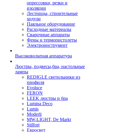
опрессовки, резки и
изоляции
Лестницы, строительные
ходули
Паяльное оборудование
Расходные материалы
Сварочные аппараты
Фены и термопистолеты
Электроинструмент
Высоковольтная аппаратура
Люстры, подвесы,бра, настольные
лампы
REDIGLE светильники из
профиля
Evoluce
FERON
LEEK люстры и бра
Lumina Deco
Lumis
Moderli
MW-LIGHT, De Markt
Stilfort
Евросвет