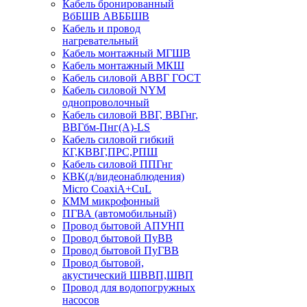
Кабель бронированный
ВбБШВ АВББШВ
Кабель и провод
нагревательный
Кабель монтажный МГШВ
Кабель монтажный МКШ
Кабель силовой АВВГ ГОСТ
Кабель силовой NYM
однопроволочный
Кабель силовой ВВГ, ВВГнг,
ВВГбм-Пнг(А)-LS
Кабель силовой гибкий
КГ,КВВГ,ПРС,РПШ
Кабель силовой ППГнг
КВК(д/видеонаблюдения)
Micro CoaxiA+CuL
КММ микрофонный
ПГВА (автомобильный)
Провод бытовой АПУНП
Провод бытовой ПуВВ
Провод бытовой ПуГВВ
Провод бытовой,
акустический ШВВП,ШВП
Провод для водопогружных
насосов