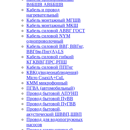
ВбБШВ АВББШВ
Кабель и провод
нагревательный
Кабель монтажный МГШВ
Кабель монтажный МКШ
Кабель силовой АВВГ ГОСТ
Кабель силовой NYM
однопроволочный
Кабель силовой ВВГ, ВВГнг,
ВВГбм-Пнг(А)-LS
Кабель силовой гибкий
КГ,КВВГ,ПРС,РПШ
Кабель силовой ППГнг
КВК(д/видеонаблюдения)
Micro CoaxiA+CuL
КММ микрофонный
ПГВА (автомобильный)
Провод бытовой АПУНП
Провод бытовой ПуВВ
Провод бытовой ПуГВВ
Провод бытовой,
акустический ШВВП,ШВП
Провод для водопогружных
насосов
Провод компьютерный