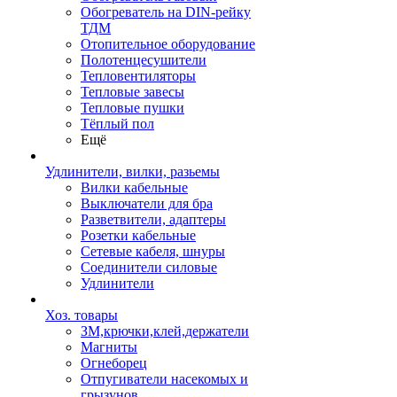
Обогреватель на DIN-рейку
ТДМ
Отопительное оборудование
Полотенцесушители
Тепловентиляторы
Тепловые завесы
Тепловые пушки
Тёплый пол
Ещё
Удлинители, вилки, разьемы
Вилки кабельные
Выключатели для бра
Разветвители, адаптеры
Розетки кабельные
Сетевые кабеля, шнуры
Соединители силовые
Удлинители
Хоз. товары
ЗМ,крючки,клей,держатели
Магниты
Огнеборец
Отпугиватели насекомых и
грызунов