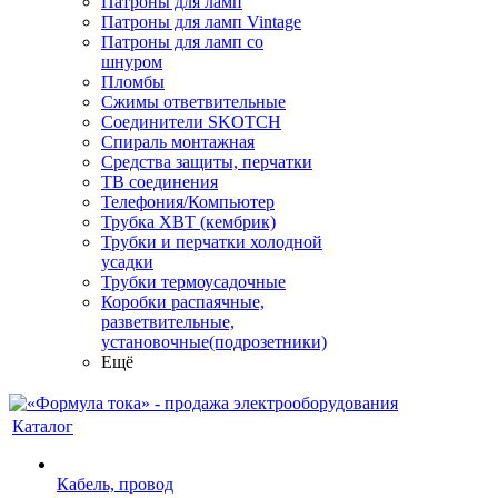
Патроны для ламп
Патроны для ламп Vintage
Патроны для ламп со
шнуром
Пломбы
Сжимы ответвительные
Соединители SKOTCH
Спираль монтажная
Средства защиты, перчатки
ТВ соединения
Телефония/Компьютер
Трубка ХВТ (кембрик)
Трубки и перчатки холодной
усадки
Трубки термоусадочные
Коробки распаячные,
разветвительные,
установочные(подрозетники)
Ещё
Каталог
Кабель, провод