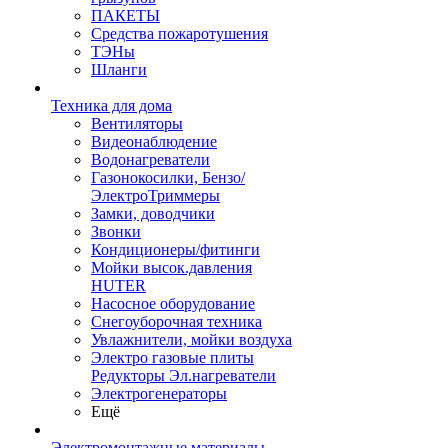
ПАКЕТЫ
Средства пожаротушения
ТЭНы
Шланги
Техника для дома
Вентиляторы
Видеонаблюдение
Водонагреватели
Газонокосилки, Бензо/
ЭлектроТриммеры
Замки, доводчики
Звонки
Кондиционеры/фитинги
Мойки высок.давления
HUTER
Насосное оборудование
Снегоуборочная техника
Увлажнители, мойки воздуха
Электро газовые плиты
Редукторы Эл.нагреватели
Электрогенераторы
Ещё
Электромонтажные материалы