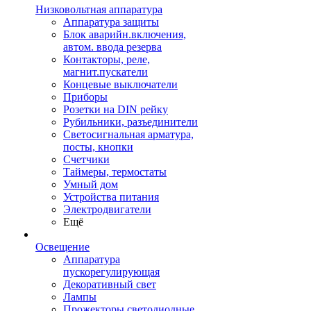
Низковольтная аппаратура
Аппаратура защиты
Блок аварийн.включения,
автом. ввода резерва
Контакторы, реле,
магнит.пускатели
Концевые выключатели
Приборы
Розетки на DIN рейку
Рубильники, разъединители
Светосигнальная арматура,
посты, кнопки
Счетчики
Таймеры, термостаты
Умный дом
Устройства питания
Электродвигатели
Ещё
Освещение
Аппаратура
пускорегулирующая
Декоративный свет
Лампы
Прожекторы светодиодные