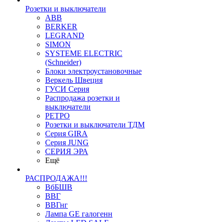
Розетки и выключатели
ABB
BERKER
LEGRAND
SIMON
SYSTEME ELECTRIC
(Schneider)
Блоки электроустановочные
Веркель Швеция
ГУСИ Серия
Распродажа розетки и
выключатели
РЕТРО
Розетки и выключатели ТДМ
Серия GIRA
Серия JUNG
СЕРИЯ ЭРА
Ещё
РАСПРОДАЖА!!!
ВбБШВ
ВВГ
ВВГнг
Лампа GE галогенн