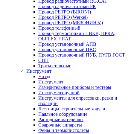
Провод радиочастотный RG,САТ
Провод радиочастотный РК
Провод РЕТРО (BIRONI)
Провод РЕТРО (Werkel)
Провод РЕТРО (МЕЗОНИНЪ))
Провод телефонный
Провод термостойкий ПВКВ, ПРКА,
OLFLEX HEAT
Провод установочный АПВ
Провод установочный ПВС
Провод установочный ПУВ, ПУГВ ГОСТ
СИП
Тросы стальные
Инструмент
Назад
Инструмент
Измерительные приборы и тестеры
Инструмент ручной
Инструменты для опрессовки, резки и
изоляции
Лестницы, строительные ходули
Паяльное оборудование
Расходные материалы
Сварочные аппараты
Фены и термопистолеты