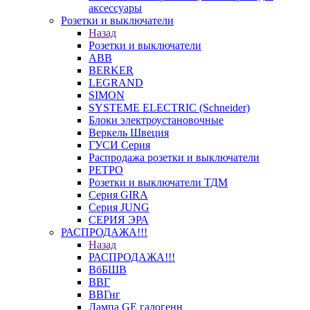
аксессуары
Розетки и выключатели
Назад
Розетки и выключатели
ABB
BERKER
LEGRAND
SIMON
SYSTEME ELECTRIC (Schneider)
Блоки электроустановочные
Веркель Швеция
ГУСИ Серия
Распродажа розетки и выключатели
РЕТРО
Розетки и выключатели ТДМ
Серия GIRA
Серия JUNG
СЕРИЯ ЭРА
РАСПРОДАЖА!!!
Назад
РАСПРОДАЖА!!!
ВбБШВ
ВВГ
ВВГнг
Лампа GE галогенн