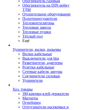
Обогреватель газовый
Обогреватель на DIN-рейку
ТДМ
Отопительное оборудование
Полотенцесушители
Тепловентиляторы
Тепловые завесы
Тепловые пушки
Тёплый пол
Ещё
Удлинители, вилки, разьемы
Вилки кабельные
Выключатели для бра
Разветвители, адаптеры
Розетки кабельные
Сетевые кабеля, шнуры
Соединители силовые
Удлинители
Хоз. товары
ЗМ,крючки,клей,держатели
Магниты
Огнеборец
Отпугиватели насекомых и