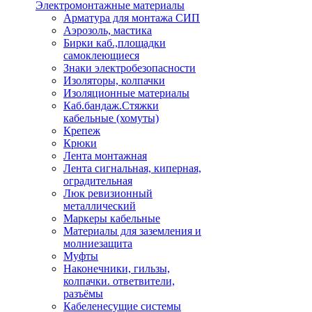
Электромонтажные материалы
Арматура для монтажа СИП
Аэрозоль, мастика
Бирки каб.,площадки
самоклеющиеся
Знаки электробезопасности
Изоляторы, колпачки
Изоляционные материалы
Каб.бандаж.Стяжки
кабельные (хомуты)
Крепеж
Крюки
Лента монтажная
Лента сигнальная, киперная,
оградительная
Люк ревизионный
металлический
Маркеры кабельные
Материалы для заземления и
молниезащита
Муфты
Наконечники, гильзы,
колпачки. ответвители,
разъёмы
Кабеленесущие системы