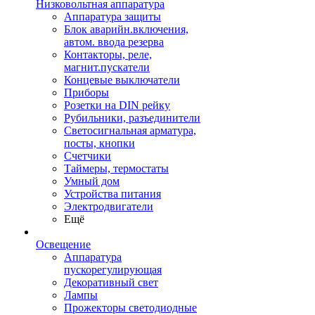
Низковольтная аппаратура
Аппаратура защиты
Блок аварийн.включения,
автом. ввода резерва
Контакторы, реле,
магнит.пускатели
Концевые выключатели
Приборы
Розетки на DIN рейку
Рубильники, разъединители
Светосигнальная арматура,
посты, кнопки
Счетчики
Таймеры, термостаты
Умный дом
Устройства питания
Электродвигатели
Ещё
Освещение
Аппаратура
пускорегулирующая
Декоративный свет
Лампы
Прожекторы светодиодные