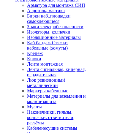
Арматура для монтажа СИП
Аэрозоль, мастика
Бирки каб.,площадки
самоклеющиеся
Знаки электробезопасности
Изоляторы, колпачки
Изоляционные материалы
Каб.бандаж.Стяжки
кабельные (хомуты)
Крепеж
Крюки
Лента монтажная
Лента сигнальная, киперная,
оградительная
Люк ревизионный
металлический
Маркеры кабельные
Материалы для заземления и
молниезащита
Муфты
Наконечники, гильзы,
колпачки. ответвители,
разъёмы
Кабеленесущие системы