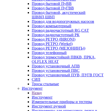
Провод бытовой ПуВВ
Провод бытовой ПуГВВ
Провод бытовой, акустический
ШВВП,ШВП
Провод для водопогружных насосов
Провод компьютерный
Провод радиочастотный RG,САТ
Провод радиочастотный РК
Провод РЕТРО (BIRONI)
Провод РЕТРО (Werkel)
Провод РЕТРО (МЕЗОНИНЪ))
Провод телефонный
Провод термостойкий ПВКВ, ПРКА,
OLFLEX HEAT
Провод установочный АПВ
Провод установочный ПВС
Провод установочный ПУВ, ПУГВ ГОСТ
СИП
Тросы стальные
Инструмент
Назад
Инструмент
Измерительные приборы и тестеры
Инструмент ручной
Инструменты для опрессовки, резки и