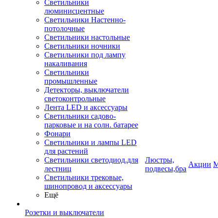
Светильники
люминисцентные
Светильники Настенно-
потолочные
Светильники настольные
Светильники ночники
Светильники под лампу
накаливания
Светильники
промышленные
Детекторы, выключатели
светоконтрольные
Лента LED и аксессуары
Светильники садово-
парковые и на солн. батарее
Фонари
Светильники и лампы LED
для растений
Светильники светодиод.для
Люстры,
Акции
М
лестниц
подвесы,бра
Светильники трековые,
шинопровод и аксессуары
Ещё
Розетки и выключатели