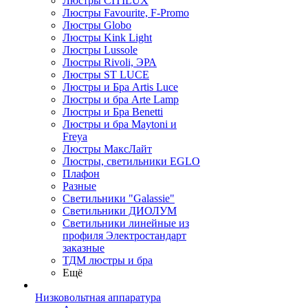
Люстры CITILUX
Люстры Favourite, F-Promo
Люстры Globo
Люстры Kink Light
Люстры Lussole
Люстры Rivoli, ЭРА
Люстры ST LUCE
Люстры и Бра Artis Luce
Люстры и бра Arte Lamp
Люстры и Бра Benetti
Люстры и бра Maytoni и
Freya
Люстры МаксЛайт
Люстры, светильники EGLO
Плафон
Разные
Светильники "Galassie"
Светильники ДИОЛУМ
Светильники линейные из
профиля Электростандарт
заказные
ТДМ люстры и бра
Ещё
Низковольтная аппаратура