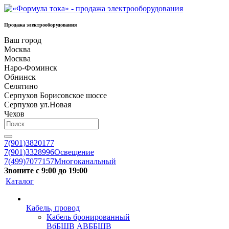
Продажа электрооборудования
Ваш город
Москва
Москва
Наро-Фоминск
Обнинск
Селятино
Серпухов Борисовское шоссе
Серпухов ул.Новая
Чехов
7(901)3820177
7(901)3328996
Освещение
7(499)7077157
Многоканальный
Звоните с 9:00 до 19:00
Каталог
Кабель, провод
Кабель бронированный
ВбБШВ АВББШВ