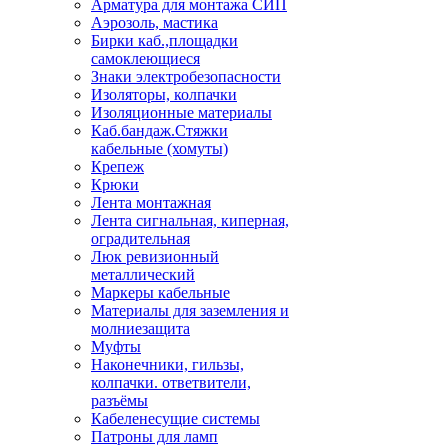
Арматура для монтажа СИП
Аэрозоль, мастика
Бирки каб.,площадки
самоклеющиеся
Знаки электробезопасности
Изоляторы, колпачки
Изоляционные материалы
Каб.бандаж.Стяжки
кабельные (хомуты)
Крепеж
Крюки
Лента монтажная
Лента сигнальная, киперная,
оградительная
Люк ревизионный
металлический
Маркеры кабельные
Материалы для заземления и
молниезащита
Муфты
Наконечники, гильзы,
колпачки. ответвители,
разъёмы
Кабеленесущие системы
Патроны для ламп