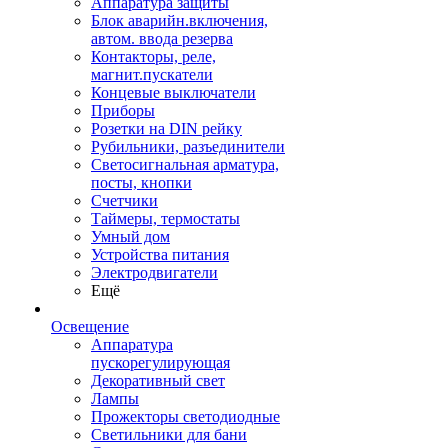
Аппаратура защиты
Блок аварийн.включения,
автом. ввода резерва
Контакторы, реле,
магнит.пускатели
Концевые выключатели
Приборы
Розетки на DIN рейку
Рубильники, разъединители
Светосигнальная арматура,
посты, кнопки
Счетчики
Таймеры, термостаты
Умный дом
Устройства питания
Электродвигатели
Ещё
Освещение
Аппаратура
пускорегулирующая
Декоративный свет
Лампы
Прожекторы светодиодные
Светильники для бани