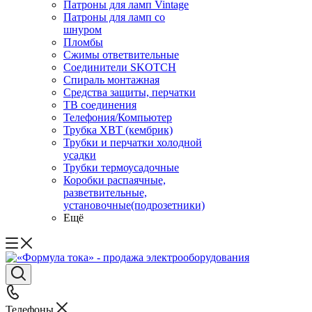
Патроны для ламп Vintage
Патроны для ламп со
шнуром
Пломбы
Сжимы ответвительные
Соединители SKOTCH
Спираль монтажная
Средства защиты, перчатки
ТВ соединения
Телефония/Компьютер
Трубка ХВТ (кембрик)
Трубки и перчатки холодной
усадки
Трубки термоусадочные
Коробки распаячные,
разветвительные,
установочные(подрозетники)
Ещё
Телефоны