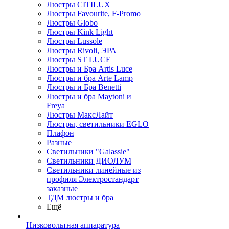
Люстры CITILUX
Люстры Favourite, F-Promo
Люстры Globo
Люстры Kink Light
Люстры Lussole
Люстры Rivoli, ЭРА
Люстры ST LUCE
Люстры и Бра Artis Luce
Люстры и бра Arte Lamp
Люстры и Бра Benetti
Люстры и бра Maytoni и
Freya
Люстры МаксЛайт
Люстры, светильники EGLO
Плафон
Разные
Светильники "Galassie"
Светильники ДИОЛУМ
Светильники линейные из
профиля Электростандарт
заказные
ТДМ люстры и бра
Ещё
Низковольтная аппаратура