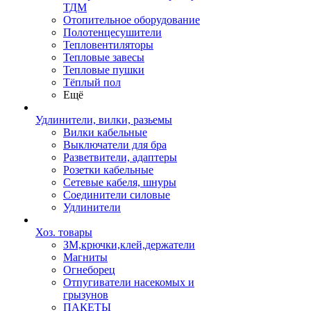
ТДМ
Отопительное оборудование
Полотенцесушители
Тепловентиляторы
Тепловые завесы
Тепловые пушки
Тёплый пол
Ещё
Удлинители, вилки, разьемы
Вилки кабельные
Выключатели для бра
Разветвители, адаптеры
Розетки кабельные
Сетевые кабеля, шнуры
Соединители силовые
Удлинители
Хоз. товары
ЗМ,крючки,клей,держатели
Магниты
Огнеборец
Отпугиватели насекомых и
грызунов
ПАКЕТЫ