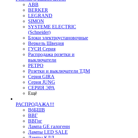
ABB
BERKER
LEGRAND
SIMON
SYSTEME ELECTRIC
(Schneider)
Блоки электроустановочные
Веркель Швеция
ГУСИ Серия
Распродажа розетки и
выключатели
РЕТРО
Розетки и выключатели ТДМ
Серия GIRA
Серия JUNG
СЕРИЯ ЭРА
Ещё
РАСПРОДАЖА!!!
ВбБШВ
ВВГ
ВВГнг
Лампа GE галогенн
Лампы LED SALE
Лампы КЛЛ