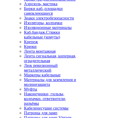
Аэрозоль, мастика
Бирки каб.,площадки
самоклеющиеся
Знаки электробезопасности
Изоляторы, колпачки
Изоляционные материалы
Каб.бандаж.Стяжки
кабельные (хомуты)
Крепеж
Крюки
Лента монтажная
Лента сигнальная, киперная,
оградительная
Люк ревизионный
металлический
Маркеры кабельные
Материалы для заземления и
молниезащита
Муфты
Наконечники, гильзы,
колпачки. ответвители,
разъёмы
Кабеленесущие системы
Патроны для ламп
Патроны для ламп Vintage