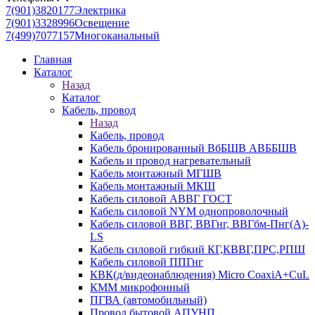
7(901)3820177
Электрика
7(901)3328996
Освещение
7(499)7077157
Многоканальный
Главная
Каталог
Назад
Каталог
Кабель, провод
Назад
Кабель, провод
Кабель бронированный ВбБШВ АВББШВ
Кабель и провод нагревательный
Кабель монтажный МГШВ
Кабель монтажный МКШ
Кабель силовой АВВГ ГОСТ
Кабель силовой NYM однопроволочный
Кабель силовой ВВГ, ВВГнг, ВВГбм-Пнг(А)-
LS
Кабель силовой гибкий КГ,КВВГ,ПРС,РПШ
Кабель силовой ППГнг
КВК(д/видеонаблюдения) Micro CoaxiA+CuL
КММ микрофонный
ПГВА (автомобильный)
Провод бытовой АПУНП