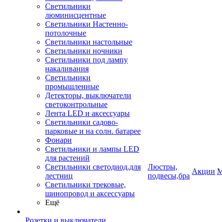
Светильники
люминисцентные
Светильники Настенно-
потолочные
Светильники настольные
Светильники ночники
Светильники под лампу
накаливания
Светильники
промышленные
Детекторы, выключатели
светоконтрольные
Лента LED и аксессуары
Светильники садово-
парковые и на солн. батарее
Фонари
Светильники и лампы LED
для растений
Светильники светодиод.для
Люстры,
Акции
М
лестниц
подвесы,бра
Светильники трековые,
шинопровод и аксессуары
Ещё
Розетки и выключатели