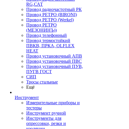
RG,САТ
Провод радиочастотный РК
Провод РЕТРО (BIRONI)
Провод РЕТРО (Werkel)
Провод РЕТРО
(МЕЗОНИНЪ))
Провод телефонный
Провод термостойкий
ПВКВ, ПРКА, OLFLEX
HEAT
Провод установочный АПВ
Провод установочный ПВС
Провод установочный ПУВ,
ПУГВ ГОСТ
СИП
Тросы стальные
Ещё
Инструмент
Измерительные приборы и
тестеры
Инструмент ручной
Инструменты для
опрессовки, резки и
изоляции