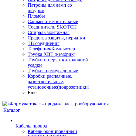
Патроны для ламп со
шнуром
Пломбы
Сжимы ответвительные
Соединители SKOTCH
Спираль монтажная
Средства защиты, перчатки
ТВ соединения
Телефония/Компьютер
Трубка ХВТ (кембрик)
Трубки и перчатки холодной
усадки
Трубки термоусадочные
Коробки распаячные,
разветвительные,
установочные(подрозетники)
Ещё
Каталог
Кабель, провод
Кабель бронированный