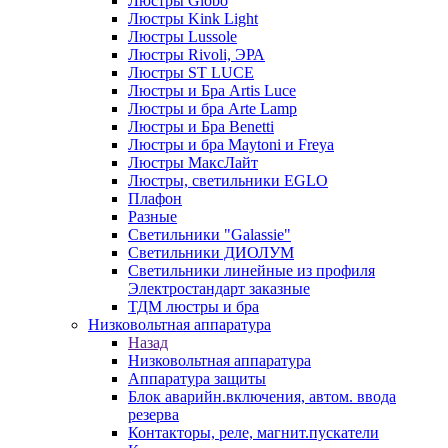
Люстры Globo
Люстры Kink Light
Люстры Lussole
Люстры Rivoli, ЭРА
Люстры ST LUCE
Люстры и Бра Artis Luce
Люстры и бра Arte Lamp
Люстры и Бра Benetti
Люстры и бра Maytoni и Freya
Люстры МаксЛайт
Люстры, светильники EGLO
Плафон
Разные
Светильники "Galassie"
Светильники ДИОЛУМ
Светильники линейные из профиля
Электростандарт заказные
ТДМ люстры и бра
Низковольтная аппаратура
Назад
Низковольтная аппаратура
Аппаратура защиты
Блок аварийн.включения, автом. ввода
резерва
Контакторы, реле, магнит.пускатели