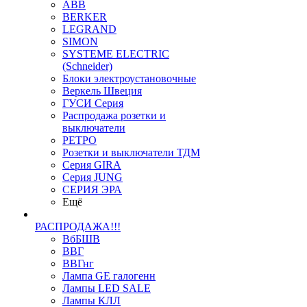
ABB
BERKER
LEGRAND
SIMON
SYSTEME ELECTRIC
(Schneider)
Блоки электроустановочные
Веркель Швеция
ГУСИ Серия
Распродажа розетки и
выключатели
РЕТРО
Розетки и выключатели ТДМ
Серия GIRA
Серия JUNG
СЕРИЯ ЭРА
Ещё
РАСПРОДАЖА!!!
ВбБШВ
ВВГ
ВВГнг
Лампа GE галогенн
Лампы LED SALE
Лампы КЛЛ