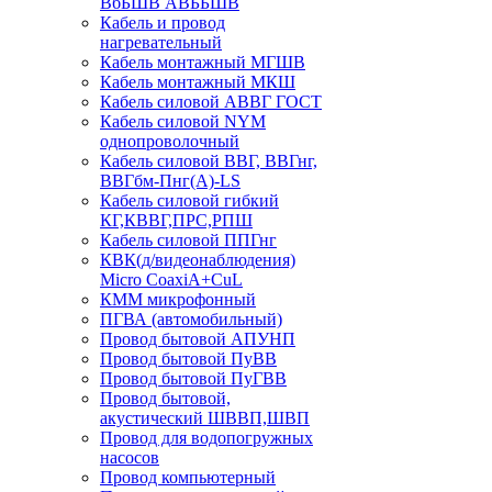
ВбБШВ АВББШВ
Кабель и провод
нагревательный
Кабель монтажный МГШВ
Кабель монтажный МКШ
Кабель силовой АВВГ ГОСТ
Кабель силовой NYM
однопроволочный
Кабель силовой ВВГ, ВВГнг,
ВВГбм-Пнг(А)-LS
Кабель силовой гибкий
КГ,КВВГ,ПРС,РПШ
Кабель силовой ППГнг
КВК(д/видеонаблюдения)
Micro CoaxiA+CuL
КММ микрофонный
ПГВА (автомобильный)
Провод бытовой АПУНП
Провод бытовой ПуВВ
Провод бытовой ПуГВВ
Провод бытовой,
акустический ШВВП,ШВП
Провод для водопогружных
насосов
Провод компьютерный