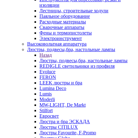
изоляции
Лестницы, строительные ходули
Паяльное оборудование
Расходные материалы
Сварочные аппараты
Фены и термопистолеты
Электроинструмент
Высоковольтная аппаратура
Люстры, подвесы,бра, настольные лампы
Назад
Люстры, подвесы,бра, настольные лампы
REDIGLE светильники из профиля
Evoluce
FERON
LEEK люстры и бра
Lumina Deco
Lumis
Moderli
MW-LIGHT, De Markt
Stilfort
Евросвет
Люстра и бра ЭСКАДА
Люстры CITILUX
Люстры Favourite, F-Promo