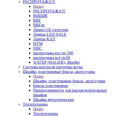
РАСПРОДАЖА!!!
Назад
РАСПРОДАЖА!!!
ВбБШВ
ВВГ
ВВГнг
Лампа GE галогенн
Лампы LED SALE
Лампы КЛЛ
НУМ
ПВС
распродажа все по 100
распродажа всё по50
ХАГЕР (HAGER), Moeller
Система контроля протечки воды
Шкафы, пластиковые боксы, аксессуары
Назад
Шкафы, пластиковые боксы, аксессуары
Боксы пластиковые
Принадлежности для распределительных
шкафов
Шкафы металлические
Теплотехника
Назад
Теплотехника