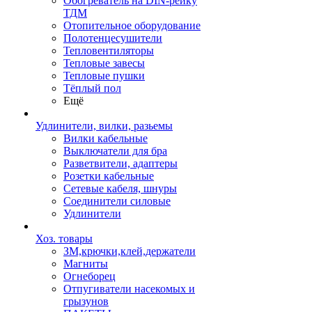
Обогреватель на DIN-рейку
ТДМ
Отопительное оборудование
Полотенцесушители
Тепловентиляторы
Тепловые завесы
Тепловые пушки
Тёплый пол
Ещё
Удлинители, вилки, разьемы
Вилки кабельные
Выключатели для бра
Разветвители, адаптеры
Розетки кабельные
Сетевые кабеля, шнуры
Соединители силовые
Удлинители
Хоз. товары
ЗМ,крючки,клей,держатели
Магниты
Огнеборец
Отпугиватели насекомых и
грызунов