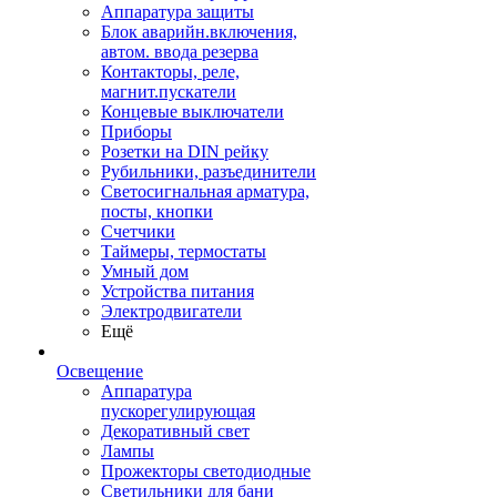
Аппаратура защиты
Блок аварийн.включения,
автом. ввода резерва
Контакторы, реле,
магнит.пускатели
Концевые выключатели
Приборы
Розетки на DIN рейку
Рубильники, разъединители
Светосигнальная арматура,
посты, кнопки
Счетчики
Таймеры, термостаты
Умный дом
Устройства питания
Электродвигатели
Ещё
Освещение
Аппаратура
пускорегулирующая
Декоративный свет
Лампы
Прожекторы светодиодные
Светильники для бани