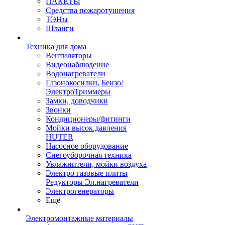
ПАКЕТЫ
Средства пожаротушения
ТЭНы
Шланги
Техника для дома
Вентиляторы
Видеонаблюдение
Водонагреватели
Газонокосилки, Бензо/
ЭлектроТриммеры
Замки, доводчики
Звонки
Кондиционеры/фитинги
Мойки высок.давления
HUTER
Насосное оборудование
Снегоуборочная техника
Увлажнители, мойки воздуха
Электро газовые плиты
Редукторы Эл.нагреватели
Электрогенераторы
Ещё
Электромонтажные материалы