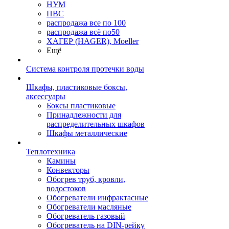
НУМ
ПВС
распродажа все по 100
распродажа всё по50
ХАГЕР (HAGER), Moeller
Ещё
Система контроля протечки воды
Шкафы, пластиковые боксы,
аксессуары
Боксы пластиковые
Принадлежности для
распределительных шкафов
Шкафы металлические
Теплотехника
Камины
Конвекторы
Обогрев труб, кровли,
водостоков
Обогреватели инфрактасные
Обогреватели масляные
Обогреватель газовый
Обогреватель на DIN-рейку