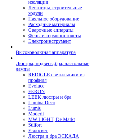
изоляции
Лестницы, строительные
ходули
Паяльное оборудование
Расходные материалы
Сварочные аппараты
Фены и термопистолеты
Электроинструмент
Высоковольтная аппаратура
Люстры, подвесы,бра, настольные
лампы
REDIGLE светильники из
профиля
Evoluce
FERON
LEEK люстры и бра
Lumina Deco
Lumis
Moderli
MW-LIGHT, De Markt
Stilfort
Евросвет
Люстра и бра ЭСКАДА