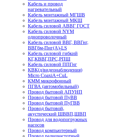
Кабель и провод
нагревательный
Кабель монтажный МГШВ
Кабель монтажный МКШ
Кабель силовой АВВГ ГОСТ
Кабель силовой NYM
однопроволочный
Кабель силовой ВВГ, ВВГнг,
ВВГбм-Пнг(А)-LS
Кабель силовой гибкий
КГ,КВВГ,ПРС,РПШ
Кабель силовой ППГнг
КВК(д/видеонаблюдения)
Micro CoaxiA+CuL
КММ микрофонный
ПГВА (автомобильный)
Провод бытовой АПУНП
Провод бытовой ПуВВ
Провод бытовой ПуГВВ
Провод бытовой,
акустический ШВВП,ШВП
Провод для водопогружных
насосов
Провод компьютерный
Провод радиочастотный