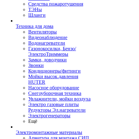
Средства пожаротушения
ТЭНы
Шланги
Техника для дома
Вентиляторы
Видеонаблюдение
Водонагреватели
Газонокосилки, Бензо/
ЭлектроТриммеры
Замки, доводчики
Звонки
Кондиционеры/фитинги
Мойки высок.давления
HUTER
Насосное оборудование
Снегоуборочная техника
Увлажнители, мойки воздуха
Электро газовые плиты
Редукторы Эл.нагреватели
Электрогенераторы
Ещё
Электромонтажные материалы
Арматура для монтажа СИП