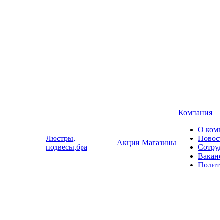
Компания
О ком
Люстры,
Новос
Акции
Магазины
подвесы,бра
Сотру
Вакан
Полит