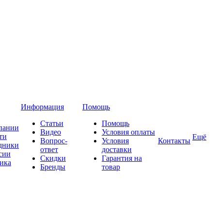
Информация
Помощь
Статьи
Помощь
пании
Видео
Условия оплаты
ти
Ещё
Вопрос-
Условия
Контакты
дники
ответ
доставки
сии
Скидки
Гарантия на
ика
Бренды
товар