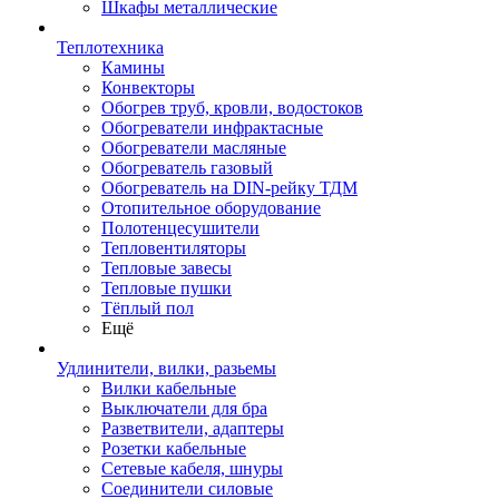
Шкафы металлические
Теплотехника
Камины
Конвекторы
Обогрев труб, кровли, водостоков
Обогреватели инфрактасные
Обогреватели масляные
Обогреватель газовый
Обогреватель на DIN-рейку ТДМ
Отопительное оборудование
Полотенцесушители
Тепловентиляторы
Тепловые завесы
Тепловые пушки
Тёплый пол
Ещё
Удлинители, вилки, разьемы
Вилки кабельные
Выключатели для бра
Разветвители, адаптеры
Розетки кабельные
Сетевые кабеля, шнуры
Соединители силовые