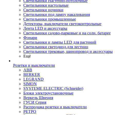
Светильники Настенно-потолочные
Светильники настольные
Светильники ночники
Светильники под лампу накаливания
Светильники промышленные
Детекторы, выключатели светоконтрольные
Лента LED и аксессуары
Светильники садово-парковые и на солн. батарее
Фонари
Светильники и лампы LED для растений
Светильники светодиод.для лестниц
Светильники трековые, шинопровод и аксессуары
Ещё
Розетки и выключатели
ABB
BERKER
LEGRAND
SIMON
SYSTEME ELECTRIC (Schneider)
Блоки электроустановочные
Веркель Швеция
ГУСИ Серия
Распродажа розетки и выключатели
РЕТРО