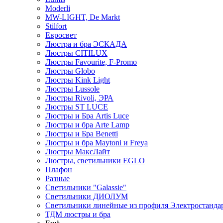
Moderli
MW-LIGHT, De Markt
Stilfort
Евросвет
Люстра и бра ЭСКАДА
Люстры CITILUX
Люстры Favourite, F-Promo
Люстры Globo
Люстры Kink Light
Люстры Lussole
Люстры Rivoli, ЭРА
Люстры ST LUCE
Люстры и Бра Artis Luce
Люстры и бра Arte Lamp
Люстры и Бра Benetti
Люстры и бра Maytoni и Freya
Люстры МаксЛайт
Люстры, светильники EGLO
Плафон
Разные
Светильники "Galassie"
Светильники ДИОЛУМ
Светильники линейные из профиля Электростандар
ТДМ люстры и бра