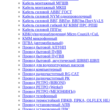
Кабель монтажный МГШВ
Кабель монтажный МКШ
Кабель силовой АВВГ ГОСТ
Кабель силовой NYM однопроволочный
Кабель силовой ВВГ, ВВГнг, ВВГбм-Пнг(А)-LS
Кабель силовой гибкий КГ,КВВГ,ПРС,РПШ
Кабель силовой ППГнг
КВК(д/видеонаблюдения) Micro CoaxiA+CuL
КММ микрофонный
ПГВА (автомобильный)
Провод бытовой АПУНП
Провод бытовой ПуВВ
Провод бытовой ПуГВВ
Провод бытовой, акустический ШВВП,ШВП
Провод для водопогружных насосов
Провод компьютерный
Провод радиочастотный RG,САТ
Провод радиочастотный РК
Провод РЕТРО (BIRONI)
Провод РЕТРО (Werkel)
Провод РЕТРО (МЕЗОНИНЪ))
Провод телефонный
Провод термостойкий ПВКВ, ПРКА, OLFLEX HE
Провод установочный АПВ
Провод установочный ПВС