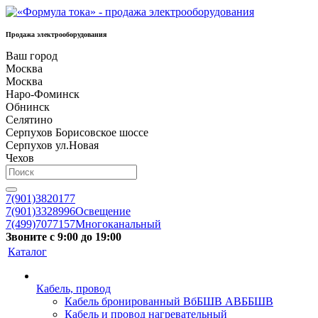
Продажа электрооборудования
Ваш город
Москва
Москва
Наро-Фоминск
Обнинск
Селятино
Серпухов Борисовское шоссе
Серпухов ул.Новая
Чехов
7(901)3820177
7(901)3328996
Освещение
7(499)7077157
Многоканальный
Звоните с 9:00 до 19:00
Каталог
Кабель, провод
Кабель бронированный ВбБШВ АВББШВ
Кабель и провод нагревательный