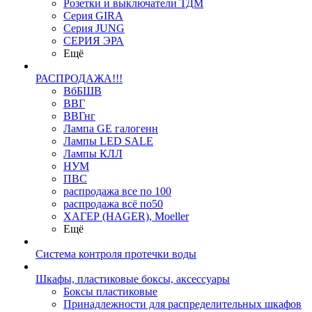
Розетки и выключатели ТДМ
Серия GIRA
Серия JUNG
СЕРИЯ ЭРА
Ещё
РАСПРОДАЖА!!!
ВбБШВ
ВВГ
ВВГнг
Лампа GE галогенн
Лампы LED SALE
Лампы КЛЛ
НУМ
ПВС
распродажа все по 100
распродажа всё по50
ХАГЕР (HAGER), Moeller
Ещё
Система контроля протечки воды
Шкафы, пластиковые боксы, аксессуары
Боксы пластиковые
Принадлежности для распределительных шкафов