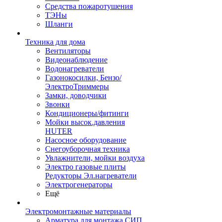
Средства пожаротушения
ТЭНы
Шланги
Техника для дома
Вентиляторы
Видеонаблюдение
Водонагреватели
Газонокосилки, Бензо/
ЭлектроТриммеры
Замки, доводчики
Звонки
Кондиционеры/фитинги
Мойки высок.давления
HUTER
Насосное оборудование
Снегоуборочная техника
Увлажнители, мойки воздуха
Электро газовые плиты
Редукторы Эл.нагреватели
Электрогенераторы
Ещё
Электромонтажные материалы
Арматура для монтажа СИП