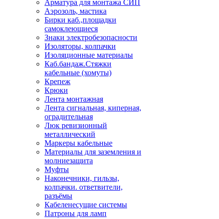
Арматура для монтажа СИП
Аэрозоль, мастика
Бирки каб.,площадки
самоклеющиеся
Знаки электробезопасности
Изоляторы, колпачки
Изоляционные материалы
Каб.бандаж.Стяжки
кабельные (хомуты)
Крепеж
Крюки
Лента монтажная
Лента сигнальная, киперная,
оградительная
Люк ревизионный
металлический
Маркеры кабельные
Материалы для заземления и
молниезащита
Муфты
Наконечники, гильзы,
колпачки. ответвители,
разъёмы
Кабеленесущие системы
Патроны для ламп