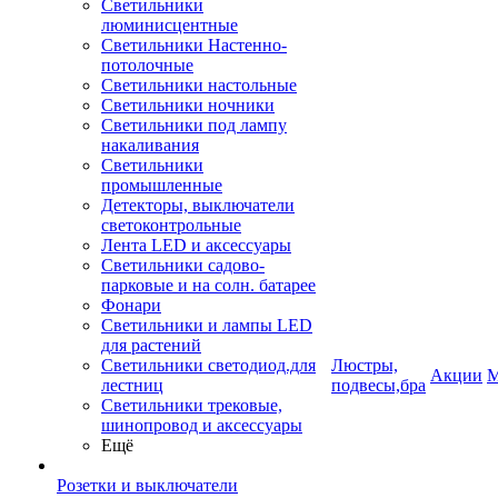
Светильники
люминисцентные
Светильники Настенно-
потолочные
Светильники настольные
Светильники ночники
Светильники под лампу
накаливания
Светильники
промышленные
Детекторы, выключатели
светоконтрольные
Лента LED и аксессуары
Светильники садово-
парковые и на солн. батарее
Фонари
Светильники и лампы LED
для растений
Светильники светодиод.для
Люстры,
Акции
М
лестниц
подвесы,бра
Светильники трековые,
шинопровод и аксессуары
Ещё
Розетки и выключатели