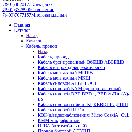
7(901)3820177
Электрика
7(901)3328996
Освещение
7(499)7077157
Многоканальный
Главная
Каталог
Назад
Каталог
Кабель, провод
Назад
Кабель, провод
Кабель бронированный ВбБШВ АВББШВ
Кабель и провод нагревательный
Кабель монтажный МГШВ
Кабель монтажный МКШ
Кабель силовой АВВГ ГОСТ
Кабель силовой NYM однопроволочный
Кабель силовой ВВГ, ВВГнг, ВВГбм-Пнг(А)-
LS
Кабель силовой гибкий КГ,КВВГ,ПРС,РПШ
Кабель силовой ППГнг
КВК(д/видеонаблюдения) Micro CoaxiA+CuL
КММ микрофонный
ПГВА (автомобильный)
Провод бытовой АПУНП