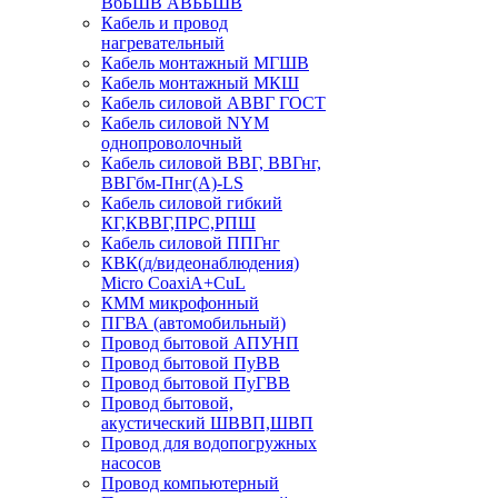
ВбБШВ АВББШВ
Кабель и провод
нагревательный
Кабель монтажный МГШВ
Кабель монтажный МКШ
Кабель силовой АВВГ ГОСТ
Кабель силовой NYM
однопроволочный
Кабель силовой ВВГ, ВВГнг,
ВВГбм-Пнг(А)-LS
Кабель силовой гибкий
КГ,КВВГ,ПРС,РПШ
Кабель силовой ППГнг
КВК(д/видеонаблюдения)
Micro CoaxiA+CuL
КММ микрофонный
ПГВА (автомобильный)
Провод бытовой АПУНП
Провод бытовой ПуВВ
Провод бытовой ПуГВВ
Провод бытовой,
акустический ШВВП,ШВП
Провод для водопогружных
насосов
Провод компьютерный