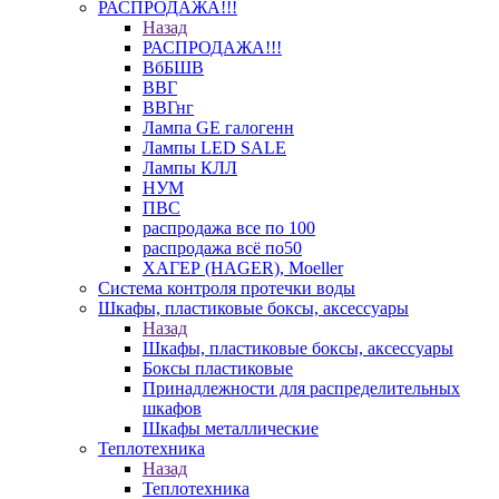
РАСПРОДАЖА!!!
Назад
РАСПРОДАЖА!!!
ВбБШВ
ВВГ
ВВГнг
Лампа GE галогенн
Лампы LED SALE
Лампы КЛЛ
НУМ
ПВС
распродажа все по 100
распродажа всё по50
ХАГЕР (HAGER), Moeller
Система контроля протечки воды
Шкафы, пластиковые боксы, аксессуары
Назад
Шкафы, пластиковые боксы, аксессуары
Боксы пластиковые
Принадлежности для распределительных
шкафов
Шкафы металлические
Теплотехника
Назад
Теплотехника