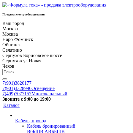
Продажа электрооборудования
Ваш город
Москва
Москва
Наро-Фоминск
Обнинск
Селятино
Серпухов Борисовское шоссе
Серпухов ул.Новая
Чехов
7(901)3820177
7(901)3328996
Освещение
7(499)7077157
Многоканальный
Звоните с 9:00 до 19:00
Каталог
Кабель, провод
Кабель бронированный
ВбБШВ АВББШВ