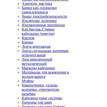
Аэрозоль, мастика
Бирки каб.,площадки
самоклеющиеся
Знаки электробезопасности
Изоляторы, колпачки
Изоляционные материалы
Каб.бандаж.Стяжки
кабельные (хомуты)
Крепеж
Крюки
Лента монтажная
Лента сигнальная, киперная,
оградительная
Люк ревизионный
металлический
Маркеры кабельные
Материалы для заземления и
молниезащита
Муфты
Наконечники, гильзы,
колпачки. ответвители,
разъёмы
Кабеленесущие системы
Патроны для ламп
Патроны для ламп Vintage