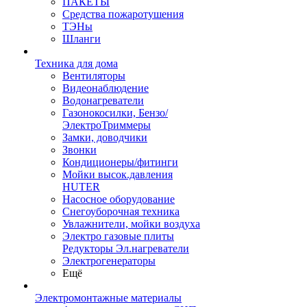
ПАКЕТЫ
Средства пожаротушения
ТЭНы
Шланги
Техника для дома
Вентиляторы
Видеонаблюдение
Водонагреватели
Газонокосилки, Бензо/
ЭлектроТриммеры
Замки, доводчики
Звонки
Кондиционеры/фитинги
Мойки высок.давления
HUTER
Насосное оборудование
Снегоуборочная техника
Увлажнители, мойки воздуха
Электро газовые плиты
Редукторы Эл.нагреватели
Электрогенераторы
Ещё
Электромонтажные материалы