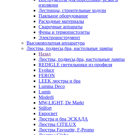
изоляции
Лестницы, строительные ходули
Паяльное оборудование
Расходные материалы
Сварочные аппараты
Фены и термопистолеты
Электроинструмент
Высоковольтная аппаратура
Люстры, подвесы,бра, настольные лампы
Назад
Люстры, подвесы,бра, настольные лампы
REDIGLE светильники из профиля
Evoluce
FERON
LEEK люстры и бра
Lumina Deco
Lumis
Moderli
MW-LIGHT, De Markt
Stilfort
Евросвет
Люстра и бра ЭСКАДА
Люстры CITILUX
Люстры Favourite, F-Promo