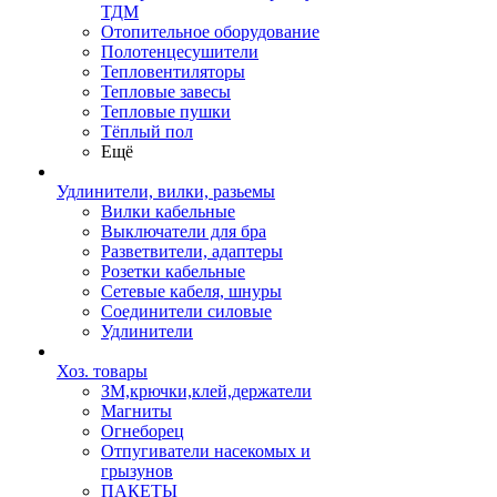
ТДМ
Отопительное оборудование
Полотенцесушители
Тепловентиляторы
Тепловые завесы
Тепловые пушки
Тёплый пол
Ещё
Удлинители, вилки, разьемы
Вилки кабельные
Выключатели для бра
Разветвители, адаптеры
Розетки кабельные
Сетевые кабеля, шнуры
Соединители силовые
Удлинители
Хоз. товары
ЗМ,крючки,клей,держатели
Магниты
Огнеборец
Отпугиватели насекомых и
грызунов
ПАКЕТЫ