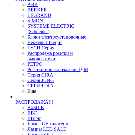
ABB
BERKER
LEGRAND
SIMON
SYSTEME ELECTRIC
(Schneider)
Блоки электроустановочные
Веркель Швеция
ГУСИ Серия
Распродажа розетки и
выключатели
РЕТРО
Розетки и выключатели ТДМ
Серия GIRA
Серия JUNG
СЕРИЯ ЭРА
Ещё
РАСПРОДАЖА!!!
ВбБШВ
ВВГ
ВВГнг
Лампа GE галогенн
Лампы LED SALE
Лампы КЛЛ