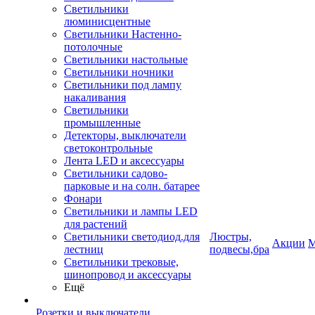
Светильники
люминисцентные
Светильники Настенно-
потолочные
Светильники настольные
Светильники ночники
Светильники под лампу
накаливания
Светильники
промышленные
Детекторы, выключатели
светоконтрольные
Лента LED и аксессуары
Светильники садово-
парковые и на солн. батарее
Фонари
Светильники и лампы LED
для растений
Светильники светодиод.для
Люстры,
Акции
М
лестниц
подвесы,бра
Светильники трековые,
шинопровод и аксессуары
Ещё
Розетки и выключатели