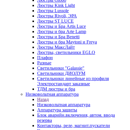
Люстры Globo
Люстры Kink Light
Люстры Lussole
Люстры Rivoli, ЭРА
Люстры ST LUCE
Люстры и Бра Artis Luce
Люстры и бра Arte Lamp
Люстры и Бра Benetti
Люстры и бра Maytoni и Freya
Люстры МаксЛайт
Люстры, светильники EGLO
Плафон
Разные
Светильники "Galassie"
Светильники ДИОЛУМ
Светильники линейные из профиля
Электростандарт заказные
ТДМ люстры и бра
Низковольтная аппаратура
Назад
Низковольтная аппаратура
Аппаратура защиты
Блок аварийн.включения, автом. ввода
резерва
Контакторы, реле, магнит.пускатели