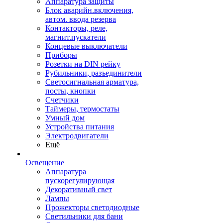
Аппаратура защиты
Блок аварийн.включения,
автом. ввода резерва
Контакторы, реле,
магнит.пускатели
Концевые выключатели
Приборы
Розетки на DIN рейку
Рубильники, разъединители
Светосигнальная арматура,
посты, кнопки
Счетчики
Таймеры, термостаты
Умный дом
Устройства питания
Электродвигатели
Ещё
Освещение
Аппаратура
пускорегулирующая
Декоративный свет
Лампы
Прожекторы светодиодные
Светильники для бани