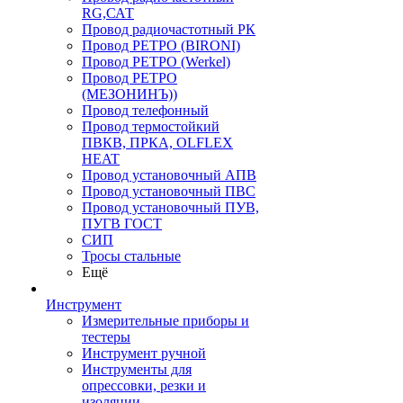
RG,САТ
Провод радиочастотный РК
Провод РЕТРО (BIRONI)
Провод РЕТРО (Werkel)
Провод РЕТРО
(МЕЗОНИНЪ))
Провод телефонный
Провод термостойкий
ПВКВ, ПРКА, OLFLEX
HEAT
Провод установочный АПВ
Провод установочный ПВС
Провод установочный ПУВ,
ПУГВ ГОСТ
СИП
Тросы стальные
Ещё
Инструмент
Измерительные приборы и
тестеры
Инструмент ручной
Инструменты для
опрессовки, резки и
изоляции