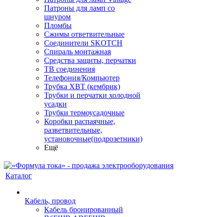
Патроны для ламп со
шнуром
Пломбы
Сжимы ответвительные
Соединители SKOTCH
Спираль монтажная
Средства защиты, перчатки
ТВ соединения
Телефония/Компьютер
Трубка ХВТ (кембрик)
Трубки и перчатки холодной
усадки
Трубки термоусадочные
Коробки распаячные,
разветвительные,
установочные(подрозетники)
Ещё
Каталог
Кабель, провод
Кабель бронированный