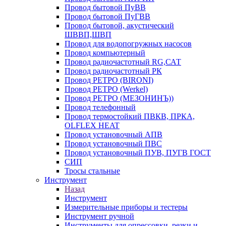
Провод бытовой ПуВВ
Провод бытовой ПуГВВ
Провод бытовой, акустический
ШВВП,ШВП
Провод для водопогружных насосов
Провод компьютерный
Провод радиочастотный RG,САТ
Провод радиочастотный РК
Провод РЕТРО (BIRONI)
Провод РЕТРО (Werkel)
Провод РЕТРО (МЕЗОНИНЪ))
Провод телефонный
Провод термостойкий ПВКВ, ПРКА,
OLFLEX HEAT
Провод установочный АПВ
Провод установочный ПВС
Провод установочный ПУВ, ПУГВ ГОСТ
СИП
Тросы стальные
Инструмент
Назад
Инструмент
Измерительные приборы и тестеры
Инструмент ручной
Инструменты для опрессовки, резки и