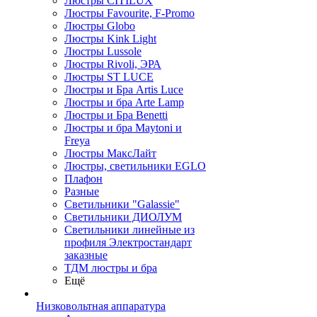
Люстры CITILUX
Люстры Favourite, F-Promo
Люстры Globo
Люстры Kink Light
Люстры Lussole
Люстры Rivoli, ЭРА
Люстры ST LUCE
Люстры и Бра Artis Luce
Люстры и бра Arte Lamp
Люстры и Бра Benetti
Люстры и бра Maytoni и
Freya
Люстры МаксЛайт
Люстры, светильники EGLO
Плафон
Разные
Светильники "Galassie"
Светильники ДИОЛУМ
Светильники линейные из
профиля Электростандарт
заказные
ТДМ люстры и бра
Ещё
Низковольтная аппаратура