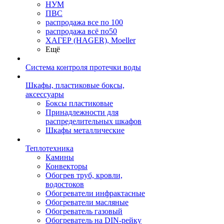
НУМ
ПВС
распродажа все по 100
распродажа всё по50
ХАГЕР (HAGER), Moeller
Ещё
Система контроля протечки воды
Шкафы, пластиковые боксы,
аксессуары
Боксы пластиковые
Принадлежности для
распределительных шкафов
Шкафы металлические
Теплотехника
Камины
Конвекторы
Обогрев труб, кровли,
водостоков
Обогреватели инфрактасные
Обогреватели масляные
Обогреватель газовый
Обогреватель на DIN-рейку