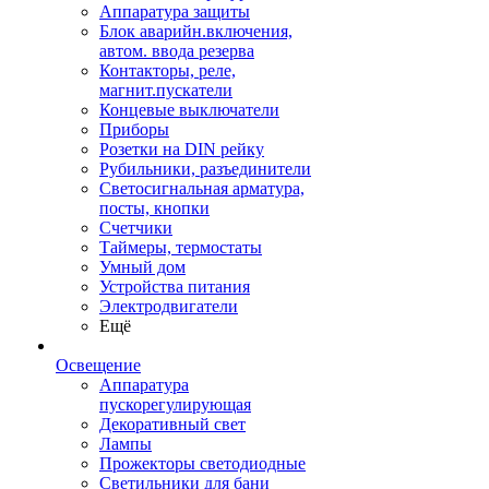
Аппаратура защиты
Блок аварийн.включения,
автом. ввода резерва
Контакторы, реле,
магнит.пускатели
Концевые выключатели
Приборы
Розетки на DIN рейку
Рубильники, разъединители
Светосигнальная арматура,
посты, кнопки
Счетчики
Таймеры, термостаты
Умный дом
Устройства питания
Электродвигатели
Ещё
Освещение
Аппаратура
пускорегулирующая
Декоративный свет
Лампы
Прожекторы светодиодные
Светильники для бани