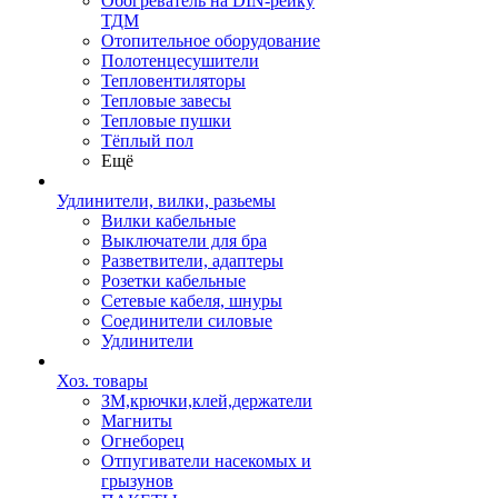
Обогреватель на DIN-рейку
ТДМ
Отопительное оборудование
Полотенцесушители
Тепловентиляторы
Тепловые завесы
Тепловые пушки
Тёплый пол
Ещё
Удлинители, вилки, разьемы
Вилки кабельные
Выключатели для бра
Разветвители, адаптеры
Розетки кабельные
Сетевые кабеля, шнуры
Соединители силовые
Удлинители
Хоз. товары
ЗМ,крючки,клей,держатели
Магниты
Огнеборец
Отпугиватели насекомых и
грызунов