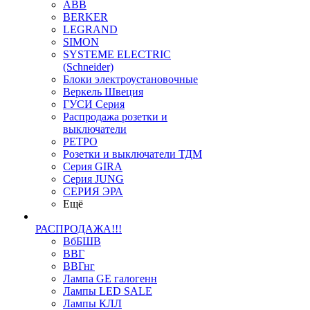
ABB
BERKER
LEGRAND
SIMON
SYSTEME ELECTRIC
(Schneider)
Блоки электроустановочные
Веркель Швеция
ГУСИ Серия
Распродажа розетки и
выключатели
РЕТРО
Розетки и выключатели ТДМ
Серия GIRA
Серия JUNG
СЕРИЯ ЭРА
Ещё
РАСПРОДАЖА!!!
ВбБШВ
ВВГ
ВВГнг
Лампа GE галогенн
Лампы LED SALE
Лампы КЛЛ