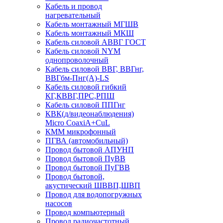
Кабель и провод
нагревательный
Кабель монтажный МГШВ
Кабель монтажный МКШ
Кабель силовой АВВГ ГОСТ
Кабель силовой NYM
однопроволочный
Кабель силовой ВВГ, ВВГнг,
ВВГбм-Пнг(А)-LS
Кабель силовой гибкий
КГ,КВВГ,ПРС,РПШ
Кабель силовой ППГнг
КВК(д/видеонаблюдения)
Micro CoaxiA+CuL
КММ микрофонный
ПГВА (автомобильный)
Провод бытовой АПУНП
Провод бытовой ПуВВ
Провод бытовой ПуГВВ
Провод бытовой,
акустический ШВВП,ШВП
Провод для водопогружных
насосов
Провод компьютерный
Провод радиочастотный