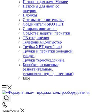
Патроны для ламп Vintage
Патроны для ламп со
шнуром
Пломбы
Сжимы ответвительные
Соединители SKOTCH
Спираль монтажная
Средства защиты, перчатки
ТВ соединения
Телефония/Компьютер
Трубка ХВТ (кембрик)
Трубки и перчатки холодной
усадки
Трубки термоусадочные
Коробки распаячные,
разветвительные,
установочные(подрозетники)
Ещё
Телефоны