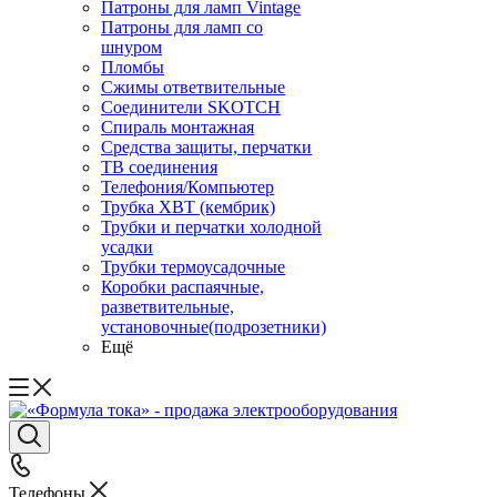
Патроны для ламп Vintage
Патроны для ламп со
шнуром
Пломбы
Сжимы ответвительные
Соединители SKOTCH
Спираль монтажная
Средства защиты, перчатки
ТВ соединения
Телефония/Компьютер
Трубка ХВТ (кембрик)
Трубки и перчатки холодной
усадки
Трубки термоусадочные
Коробки распаячные,
разветвительные,
установочные(подрозетники)
Ещё
Телефоны