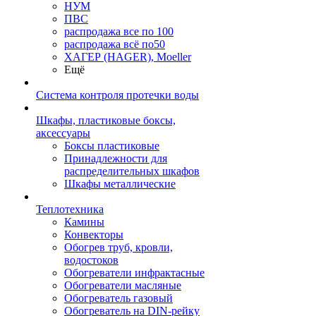
НУМ
ПВС
распродажа все по 100
распродажа всё по50
ХАГЕР (HAGER), Moeller
Ещё
Система контроля протечки воды
Шкафы, пластиковые боксы,
аксессуары
Боксы пластиковые
Принадлежности для
распределительных шкафов
Шкафы металлические
Теплотехника
Камины
Конвекторы
Обогрев труб, кровли,
водостоков
Обогреватели инфрактасные
Обогреватели масляные
Обогреватель газовый
Обогреватель на DIN-рейку