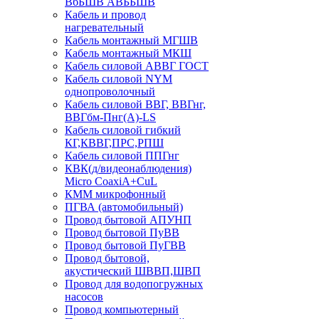
ВбБШВ АВББШВ
Кабель и провод
нагревательный
Кабель монтажный МГШВ
Кабель монтажный МКШ
Кабель силовой АВВГ ГОСТ
Кабель силовой NYM
однопроволочный
Кабель силовой ВВГ, ВВГнг,
ВВГбм-Пнг(А)-LS
Кабель силовой гибкий
КГ,КВВГ,ПРС,РПШ
Кабель силовой ППГнг
КВК(д/видеонаблюдения)
Micro CoaxiA+CuL
КММ микрофонный
ПГВА (автомобильный)
Провод бытовой АПУНП
Провод бытовой ПуВВ
Провод бытовой ПуГВВ
Провод бытовой,
акустический ШВВП,ШВП
Провод для водопогружных
насосов
Провод компьютерный