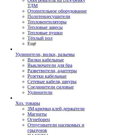
Обогреватель на DIN-рейку
ТДМ
Отопительное оборудование
Полотенцесушители
Тепловентиляторы
Тепловые завесы
Тепловые пушки
Тёплый пол
Ещё
Удлинители, вилки, разьемы
Вилки кабельные
Выключатели для бра
Разветвители, адаптеры
Розетки кабельные
Сетевые кабеля, шнуры
Соединители силовые
Удлинители
Хоз. товары
ЗМ,крючки,клей,держатели
Магниты
Огнеборец
Отпугиватели насекомых и
грызунов