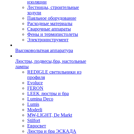
изоляции
Лестницы, строительные
ходули
Паяльное оборудование
Расходные материалы
Сварочные аппараты
Фены и термопистолеты
Электроинструмент
Высоковольтная аппаратура
Люстры, подвесы,бра, настольные
лампы
REDIGLE светильники из
профиля
Evoluce
FERON
LEEK люстры и бра
Lumina Deco
Lumis
Moderli
MW-LIGHT, De Markt
Stilfort
Евросвет
Люстра и бра ЭСКАДА