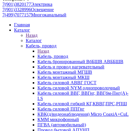
7(901)3820177
Электрика
7(901)3328996
Освещение
7(499)7077157
Многоканальный
Главная
Каталог
Назад
Каталог
Кабель, провод
Назад
Кабель, провод
Кабель бронированный ВбБШВ АВББШВ
Кабель и провод нагревательный
Кабель монтажный МГШВ
Кабель монтажный МКШ
Кабель силовой АВВГ ГОСТ
Кабель силовой NYM однопроволочный
Кабель силовой ВВГ, ВВГнг, ВВГбм-Пнг(А)-
LS
Кабель силовой гибкий КГ,КВВГ,ПРС,РПШ
Кабель силовой ППГнг
КВК(д/видеонаблюдения) Micro CoaxiA+CuL
КММ микрофонный
ПГВА (автомобильный)
Провод бытовой АПУНП