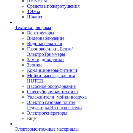
ПАКЕТЫ
Средства пожаротушения
ТЭНы
Шланги
Техника для дома
Вентиляторы
Видеонаблюдение
Водонагреватели
Газонокосилки, Бензо/
ЭлектроТриммеры
Замки, доводчики
Звонки
Кондиционеры/фитинги
Мойки высок.давления
HUTER
Насосное оборудование
Снегоуборочная техника
Увлажнители, мойки воздуха
Электро газовые плиты
Редукторы Эл.нагреватели
Электрогенераторы
Ещё
Электромонтажные материалы