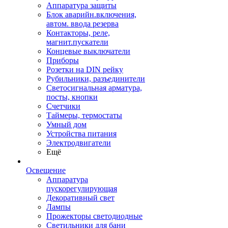
Аппаратура защиты
Блок аварийн.включения,
автом. ввода резерва
Контакторы, реле,
магнит.пускатели
Концевые выключатели
Приборы
Розетки на DIN рейку
Рубильники, разъединители
Светосигнальная арматура,
посты, кнопки
Счетчики
Таймеры, термостаты
Умный дом
Устройства питания
Электродвигатели
Ещё
Освещение
Аппаратура
пускорегулирующая
Декоративный свет
Лампы
Прожекторы светодиодные
Светильники для бани