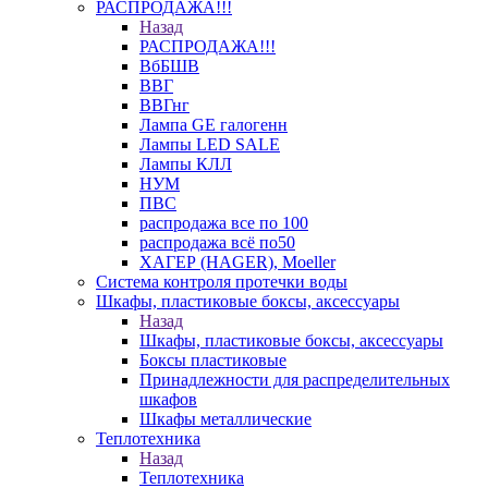
РАСПРОДАЖА!!!
Назад
РАСПРОДАЖА!!!
ВбБШВ
ВВГ
ВВГнг
Лампа GE галогенн
Лампы LED SALE
Лампы КЛЛ
НУМ
ПВС
распродажа все по 100
распродажа всё по50
ХАГЕР (HAGER), Moeller
Система контроля протечки воды
Шкафы, пластиковые боксы, аксессуары
Назад
Шкафы, пластиковые боксы, аксессуары
Боксы пластиковые
Принадлежности для распределительных
шкафов
Шкафы металлические
Теплотехника
Назад
Теплотехника