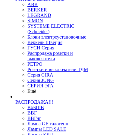
ABB
BERKER
LEGRAND
SIMON
SYSTEME ELECTRIC
(Schneider)
Блоки электроустановочные
Веркель Швеция
ГУСИ Серия
Распродажа розетки и
выключатели
РЕТРО
Розетки и выключатели ТДМ
Серия GIRA
Серия JUNG
СЕРИЯ ЭРА
Ещё
РАСПРОДАЖА!!!
ВбБШВ
ВВГ
ВВГнг
Лампа GE галогенн
Лампы LED SALE
Лампы КЛЛ