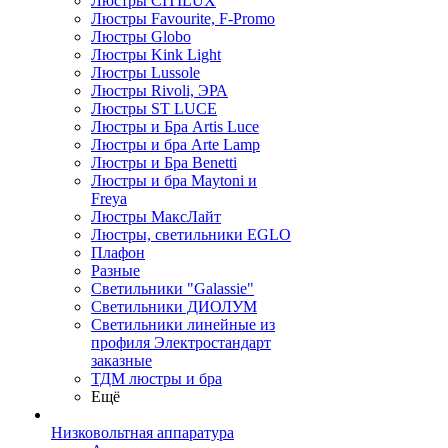
Люстры CITILUX
Люстры Favourite, F-Promo
Люстры Globo
Люстры Kink Light
Люстры Lussole
Люстры Rivoli, ЭРА
Люстры ST LUCE
Люстры и Бра Artis Luce
Люстры и бра Arte Lamp
Люстры и Бра Benetti
Люстры и бра Maytoni и
Freya
Люстры МаксЛайт
Люстры, светильники EGLO
Плафон
Разные
Светильники "Galassie"
Светильники ДИОЛУМ
Светильники линейные из
профиля Электростандарт
заказные
ТДМ люстры и бра
Ещё
Низковольтная аппаратура