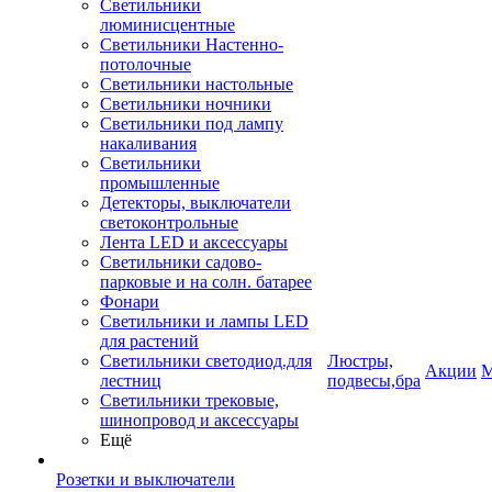
Светильники
люминисцентные
Светильники Настенно-
потолочные
Светильники настольные
Светильники ночники
Светильники под лампу
накаливания
Светильники
промышленные
Детекторы, выключатели
светоконтрольные
Лента LED и аксессуары
Светильники садово-
парковые и на солн. батарее
Фонари
Светильники и лампы LED
для растений
Светильники светодиод.для
Люстры,
Акции
М
лестниц
подвесы,бра
Светильники трековые,
шинопровод и аксессуары
Ещё
Розетки и выключатели