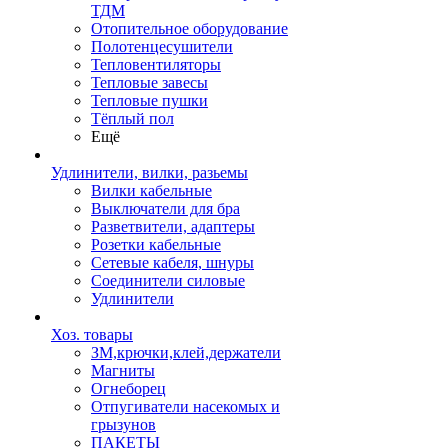
ТДМ
Отопительное оборудование
Полотенцесушители
Тепловентиляторы
Тепловые завесы
Тепловые пушки
Тёплый пол
Ещё
Удлинители, вилки, разьемы
Вилки кабельные
Выключатели для бра
Разветвители, адаптеры
Розетки кабельные
Сетевые кабеля, шнуры
Соединители силовые
Удлинители
Хоз. товары
ЗМ,крючки,клей,держатели
Магниты
Огнеборец
Отпугиватели насекомых и
грызунов
ПАКЕТЫ