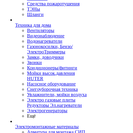
Средства пожаротушения
ТЭНы
Шланги
Техника для дома
Вентиляторы
Видеонаблюдение
Водонагреватели
Газонокосилки, Бензо/
ЭлектроТриммеры
Замки, доводчики
Звонки
Кондиционеры/фитинги
Мойки высок.давления
HUTER
Насосное оборудование
Снегоуборочная техника
Увлажнители, мойки воздуха
Электро газовые плиты
Редукторы Эл.нагреватели
Электрогенераторы
Ещё
Электромонтажные материалы
Арматура для монтажа СИП