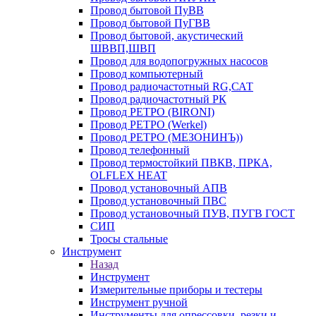
Провод бытовой ПуВВ
Провод бытовой ПуГВВ
Провод бытовой, акустический
ШВВП,ШВП
Провод для водопогружных насосов
Провод компьютерный
Провод радиочастотный RG,САТ
Провод радиочастотный РК
Провод РЕТРО (BIRONI)
Провод РЕТРО (Werkel)
Провод РЕТРО (МЕЗОНИНЪ))
Провод телефонный
Провод термостойкий ПВКВ, ПРКА,
OLFLEX HEAT
Провод установочный АПВ
Провод установочный ПВС
Провод установочный ПУВ, ПУГВ ГОСТ
СИП
Тросы стальные
Инструмент
Назад
Инструмент
Измерительные приборы и тестеры
Инструмент ручной
Инструменты для опрессовки, резки и