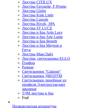
Люстры CITILUX
Люстры Favourite, F-Promo
Люстры Globo
Люстры Kink Light
Люстры Lussole
Люстры Rivoli, ЭРА
Люстры ST LUCE
Люстры и Бра Artis Luce
Люстры и бра Arte Lamp
Люстры и Бра Benetti
Люстры и бра Maytoni и
Freya
Люстры МаксЛайт
Люстры, светильники EGLO
Плафон
Разные
Светильники "Galassie"
Светильники ДИОЛУМ
Светильники линейные из
профиля Электростандарт
заказные
ТДМ люстры и бра
Ещё
Низковольтная аппаратура