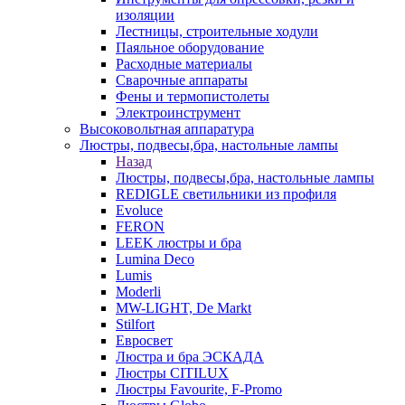
изоляции
Лестницы, строительные ходули
Паяльное оборудование
Расходные материалы
Сварочные аппараты
Фены и термопистолеты
Электроинструмент
Высоковольтная аппаратура
Люстры, подвесы,бра, настольные лампы
Назад
Люстры, подвесы,бра, настольные лампы
REDIGLE светильники из профиля
Evoluce
FERON
LEEK люстры и бра
Lumina Deco
Lumis
Moderli
MW-LIGHT, De Markt
Stilfort
Евросвет
Люстра и бра ЭСКАДА
Люстры CITILUX
Люстры Favourite, F-Promo