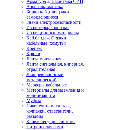
Арматура для монтажа СИП
Аэрозоль, мастика
Бирки каб.,площадки
самоклеющиеся
Знаки электробезопасности
Изоляторы, колпачки
Изоляционные материалы
Каб.бандаж.Стяжки
кабельные (хомуты)
Крепеж
Крюки
Лента монтажная
Лента сигнальная, киперная,
оградительная
Люк ревизионный
металлический
Маркеры кабельные
Материалы для заземления и
молниезащита
Муфты
Наконечники, гильзы,
колпачки. ответвители,
разъёмы
Кабеленесущие системы
Патроны для ламп