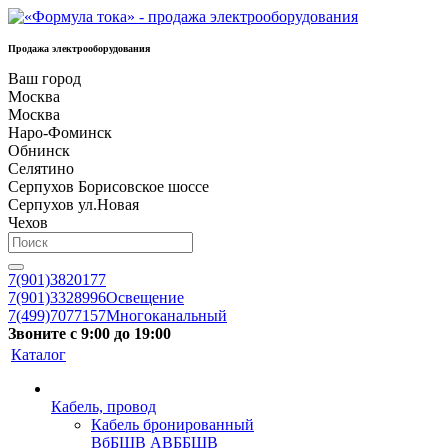
Продажа электрооборудования
Ваш город
Москва
Москва
Наро-Фоминск
Обнинск
Селятино
Серпухов Борисовское шоссе
Серпухов ул.Новая
Чехов
7(901)3820177
7(901)3328996
Освещение
7(499)7077157
Многоканальный
Звоните с 9:00 до 19:00
Каталог
Кабель, провод
Кабель бронированный
ВбБШВ АВББШВ