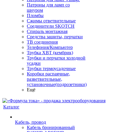
Патроны для ламп со
шнуром
Пломбы
Сжимы ответвительные
Соединители SKOTCH
Спираль монтажная
Средства защиты, перчатки
ТВ соединения
Телефония/Компьютер
Трубка ХВТ (кембрик)
Трубки и перчатки холодной
усадки
Трубки термоусадочные
Коробки распаячные,
разветвительные,
установочные(подрозетники)
Ещё
Каталог
Кабель, провод
Кабель бронированный