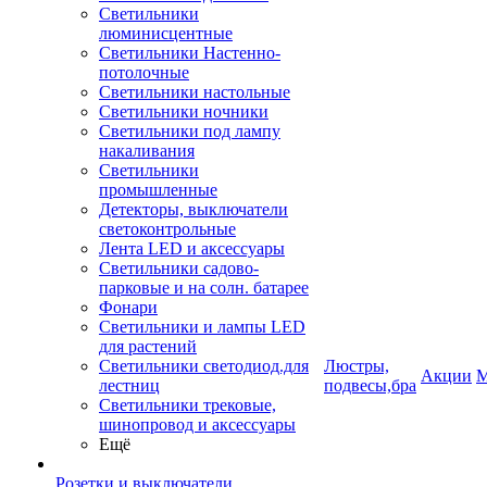
Светильники
люминисцентные
Светильники Настенно-
потолочные
Светильники настольные
Светильники ночники
Светильники под лампу
накаливания
Светильники
промышленные
Детекторы, выключатели
светоконтрольные
Лента LED и аксессуары
Светильники садово-
парковые и на солн. батарее
Фонари
Светильники и лампы LED
для растений
Светильники светодиод.для
Люстры,
Акции
М
лестниц
подвесы,бра
Светильники трековые,
шинопровод и аксессуары
Ещё
Розетки и выключатели