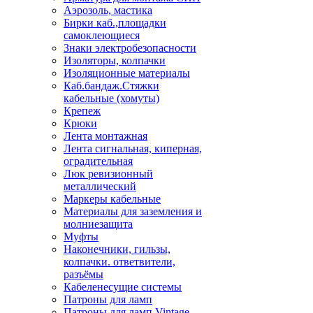
Аэрозоль, мастика
Бирки каб.,площадки
самоклеющиеся
Знаки электробезопасности
Изоляторы, колпачки
Изоляционные материалы
Каб.бандаж.Стяжки
кабельные (хомуты)
Крепеж
Крюки
Лента монтажная
Лента сигнальная, киперная,
оградительная
Люк ревизионный
металлический
Маркеры кабельные
Материалы для заземления и
молниезащита
Муфты
Наконечники, гильзы,
колпачки. ответвители,
разъёмы
Кабеленесущие системы
Патроны для ламп
Патроны для ламп Vintage