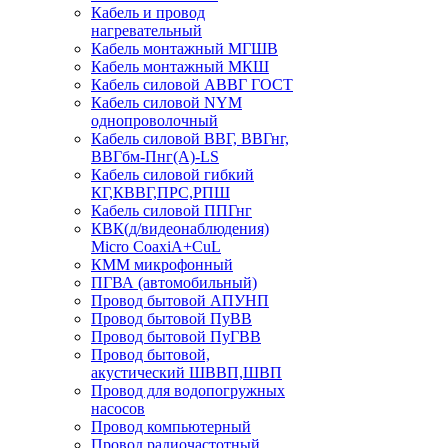
Кабель и провод
нагревательный
Кабель монтажный МГШВ
Кабель монтажный МКШ
Кабель силовой АВВГ ГОСТ
Кабель силовой NYM
однопроволочный
Кабель силовой ВВГ, ВВГнг,
ВВГбм-Пнг(А)-LS
Кабель силовой гибкий
КГ,КВВГ,ПРС,РПШ
Кабель силовой ППГнг
КВК(д/видеонаблюдения)
Micro CoaxiA+CuL
КММ микрофонный
ПГВА (автомобильный)
Провод бытовой АПУНП
Провод бытовой ПуВВ
Провод бытовой ПуГВВ
Провод бытовой,
акустический ШВВП,ШВП
Провод для водопогружных
насосов
Провод компьютерный
Провод радиочастотный