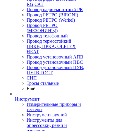
RG,САТ
Провод радиочастотный РК
Провод РЕТРО (BIRONI)
Провод РЕТРО (Werkel)
Провод РЕТРО
(МЕЗОНИНЪ))
Провод телефонный
Провод термостойкий
ПВКВ, ПРКА, OLFLEX
HEAT
Провод установочный АПВ
Провод установочный ПВС
Провод установочный ПУВ,
ПУГВ ГОСТ
СИП
Тросы стальные
Ещё
Инструмент
Измерительные приборы и
тестеры
Инструмент ручной
Инструменты для
опрессовки, резки и
изоляции