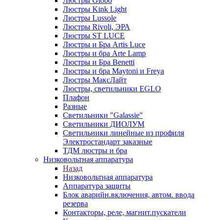
Люстры Globo
Люстры Kink Light
Люстры Lussole
Люстры Rivoli, ЭРА
Люстры ST LUCE
Люстры и Бра Artis Luce
Люстры и бра Arte Lamp
Люстры и Бра Benetti
Люстры и бра Maytoni и Freya
Люстры МаксЛайт
Люстры, светильники EGLO
Плафон
Разные
Светильники "Galassie"
Светильники ДИОЛУМ
Светильники линейные из профиля
Электростандарт заказные
ТДМ люстры и бра
Низковольтная аппаратура
Назад
Низковольтная аппаратура
Аппаратура защиты
Блок аварийн.включения, автом. ввода
резерва
Контакторы, реле, магнит.пускатели