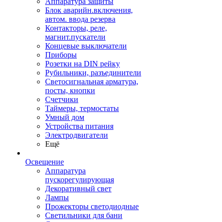
Аппаратура защиты
Блок аварийн.включения,
автом. ввода резерва
Контакторы, реле,
магнит.пускатели
Концевые выключатели
Приборы
Розетки на DIN рейку
Рубильники, разъединители
Светосигнальная арматура,
посты, кнопки
Счетчики
Таймеры, термостаты
Умный дом
Устройства питания
Электродвигатели
Ещё
Освещение
Аппаратура
пускорегулирующая
Декоративный свет
Лампы
Прожекторы светодиодные
Светильники для бани