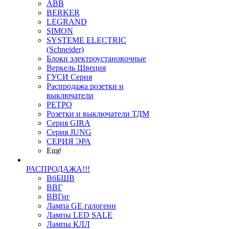
ABB
BERKER
LEGRAND
SIMON
SYSTEME ELECTRIC
(Schneider)
Блоки электроустановочные
Веркель Швеция
ГУСИ Серия
Распродажа розетки и
выключатели
РЕТРО
Розетки и выключатели ТДМ
Серия GIRA
Серия JUNG
СЕРИЯ ЭРА
Ещё
РАСПРОДАЖА!!!
ВбБШВ
ВВГ
ВВГнг
Лампа GE галогенн
Лампы LED SALE
Лампы КЛЛ