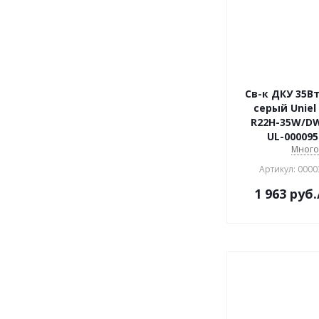
Св-к ДКУ 35Вт
серый Uniel
R22H-35W/DW
UL-000095
Мног
Артикул: 0000
1 963
руб.