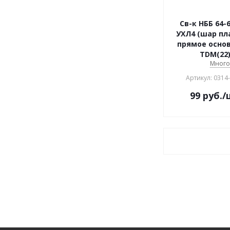
Св-к НББ 64-
УХЛ4 (шар пл
прямое осно
TDM(22
Мног
Артикул: 0314
99
руб.
/