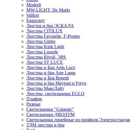
Moderli
MW-LIGHT, De Markt
Stilfort
Евросвет
Люстра и бра ЭСКАДА
Люстры CITILUX
Люстры Favourite, F-Promo
Люстры Globo
Люстры Kink Light
Люстры Lussole
Люстры Rivoli, ЭРА
Люстры ST LUCE
Люстры и Бра Artis Luce
Люстры и бра Arte Lamp
Люстры и Бра Benetti
Люстры и бра Maytoni и Freya
Люстры МаксЛайт
Люстры, светильники EGLO
Плафон
Разные
Светильники "Galassie"
Светильники ДИОЛУМ
Светильники линейные из профиля Электростандар
ТДМ люстры и бра