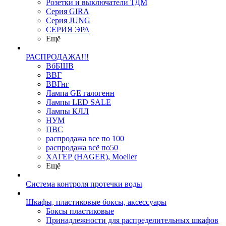
Розетки и выключатели ТДМ
Серия GIRA
Серия JUNG
СЕРИЯ ЭРА
Ещё
РАСПРОДАЖА!!!
ВбБШВ
ВВГ
ВВГнг
Лампа GE галогенн
Лампы LED SALE
Лампы КЛЛ
НУМ
ПВС
распродажа все по 100
распродажа всё по50
ХАГЕР (HAGER), Moeller
Ещё
Система контроля протечки воды
Шкафы, пластиковые боксы, аксессуары
Боксы пластиковые
Принадлежности для распределительных шкафов