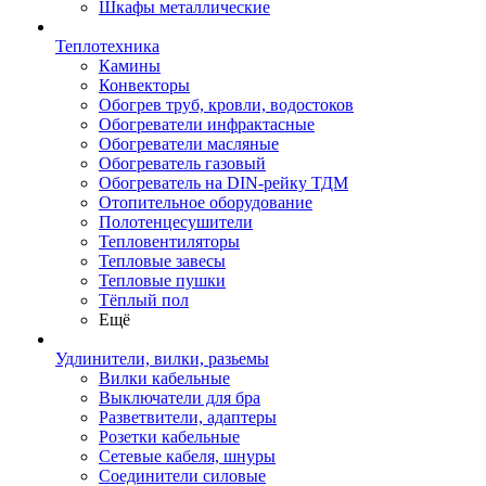
Шкафы металлические
Теплотехника
Камины
Конвекторы
Обогрев труб, кровли, водостоков
Обогреватели инфрактасные
Обогреватели масляные
Обогреватель газовый
Обогреватель на DIN-рейку ТДМ
Отопительное оборудование
Полотенцесушители
Тепловентиляторы
Тепловые завесы
Тепловые пушки
Тёплый пол
Ещё
Удлинители, вилки, разьемы
Вилки кабельные
Выключатели для бра
Разветвители, адаптеры
Розетки кабельные
Сетевые кабеля, шнуры
Соединители силовые