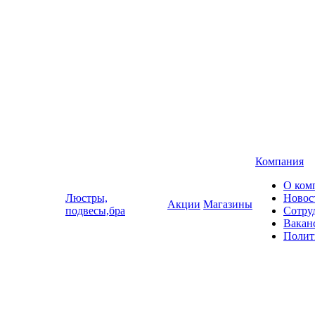
Компания
О ком
Люстры,
Новос
Акции
Магазины
подвесы,бра
Сотру
Вакан
Полит