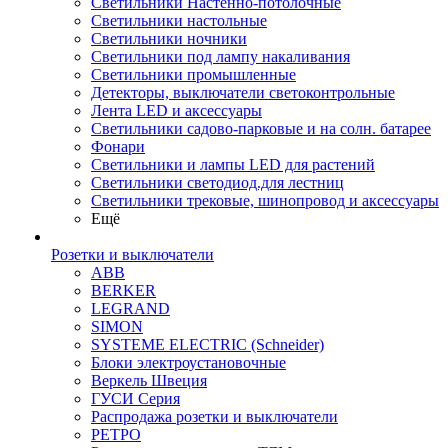
Светильники Настенно-потолочные
Светильники настольные
Светильники ночники
Светильники под лампу накаливания
Светильники промышленные
Детекторы, выключатели светоконтрольные
Лента LED и аксессуары
Светильники садово-парковые и на солн. батарее
Фонари
Светильники и лампы LED для растений
Светильники светодиод.для лестниц
Светильники трековые, шинопровод и аксессуары
Ещё
Розетки и выключатели
ABB
BERKER
LEGRAND
SIMON
SYSTEME ELECTRIC (Schneider)
Блоки электроустановочные
Веркель Швеция
ГУСИ Серия
Распродажа розетки и выключатели
РЕТРО