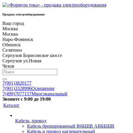
Продажа электрооборудования
Ваш город
Москва
Москва
Наро-Фоминск
Обнинск
Селятино
Серпухов Борисовское шоссе
Серпухов ул.Новая
Чехов
7(901)3820177
7(901)3328996
Освещение
7(499)7077157
Многоканальный
Звоните с 9:00 до 19:00
Каталог
Кабель, провод
Кабель бронированный ВбБШВ АВББШВ
Кабель и провод нагревательный