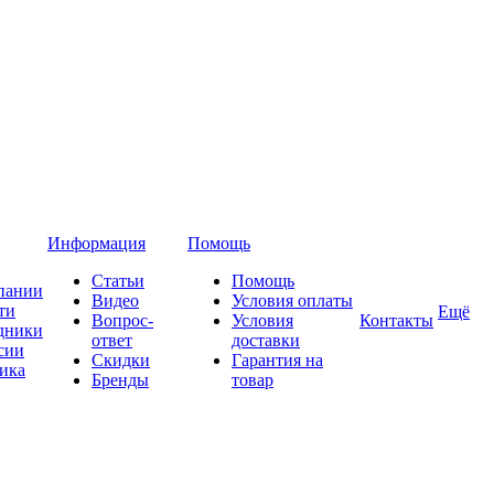
Информация
Помощь
Статьи
Помощь
пании
Видео
Условия оплаты
ти
Ещё
Вопрос-
Условия
Контакты
дники
ответ
доставки
сии
Скидки
Гарантия на
ика
Бренды
товар