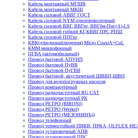
Кабель монтажный МГШВ
Кабель монтажный МКШ
Кабель силовой АВВГ ГОСТ
Кабель силовой NYM однопроволочный
Кабель силовой ВВГ, ВВГнг, ВВГбм-Пнг(А)-LS
Кабель силовой гибкий КГ,КВВГ,ПРС,РПШ
Кабель силовой ППГнг
КВК(д/видеонаблюдения) Micro CoaxiA+CuL
КММ микрофонный
ПГВА (автомобильный)
Провод бытовой АПУНП
Провод бытовой ПуВВ
Провод бытовой ПуГВВ
Провод бытовой, акустический ШВВП,ШВП
Провод для водопогружных насосов
Провод компьютерный
Провод радиочастотный RG,САТ
Провод радиочастотный РК
Провод РЕТРО (BIRONI)
Провод РЕТРО (Werkel)
Провод РЕТРО (МЕЗОНИНЪ))
Провод телефонный
Провод термостойкий ПВКВ, ПРКА, OLFLEX HE
Провод установочный АПВ
Провод установочный ПВС