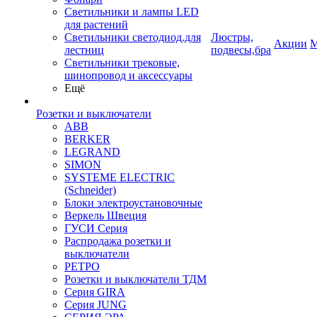
Светильники и лампы LED
для растений
Светильники светодиод.для
Люстры,
Акции
М
лестниц
подвесы,бра
Светильники трековые,
шинопровод и аксессуары
Ещё
Розетки и выключатели
ABB
BERKER
LEGRAND
SIMON
SYSTEME ELECTRIC
(Schneider)
Блоки электроустановочные
Веркель Швеция
ГУСИ Серия
Распродажа розетки и
выключатели
РЕТРО
Розетки и выключатели ТДМ
Серия GIRA
Серия JUNG