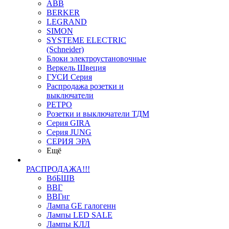
ABB
BERKER
LEGRAND
SIMON
SYSTEME ELECTRIC
(Schneider)
Блоки электроустановочные
Веркель Швеция
ГУСИ Серия
Распродажа розетки и
выключатели
РЕТРО
Розетки и выключатели ТДМ
Серия GIRA
Серия JUNG
СЕРИЯ ЭРА
Ещё
РАСПРОДАЖА!!!
ВбБШВ
ВВГ
ВВГнг
Лампа GE галогенн
Лампы LED SALE
Лампы КЛЛ