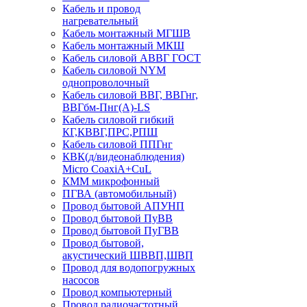
Кабель и провод
нагревательный
Кабель монтажный МГШВ
Кабель монтажный МКШ
Кабель силовой АВВГ ГОСТ
Кабель силовой NYM
однопроволочный
Кабель силовой ВВГ, ВВГнг,
ВВГбм-Пнг(А)-LS
Кабель силовой гибкий
КГ,КВВГ,ПРС,РПШ
Кабель силовой ППГнг
КВК(д/видеонаблюдения)
Micro CoaxiA+CuL
КММ микрофонный
ПГВА (автомобильный)
Провод бытовой АПУНП
Провод бытовой ПуВВ
Провод бытовой ПуГВВ
Провод бытовой,
акустический ШВВП,ШВП
Провод для водопогружных
насосов
Провод компьютерный
Провод радиочастотный