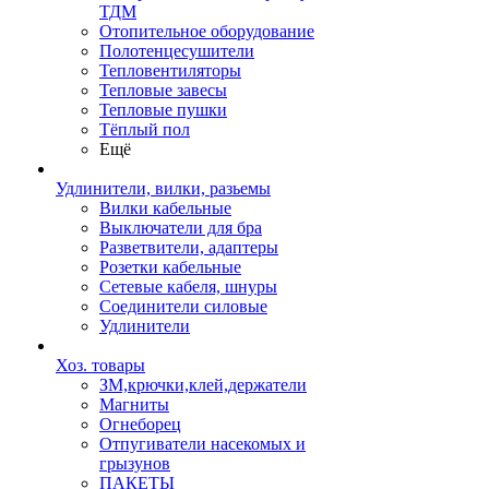
ТДМ
Отопительное оборудование
Полотенцесушители
Тепловентиляторы
Тепловые завесы
Тепловые пушки
Тёплый пол
Ещё
Удлинители, вилки, разьемы
Вилки кабельные
Выключатели для бра
Разветвители, адаптеры
Розетки кабельные
Сетевые кабеля, шнуры
Соединители силовые
Удлинители
Хоз. товары
ЗМ,крючки,клей,держатели
Магниты
Огнеборец
Отпугиватели насекомых и
грызунов
ПАКЕТЫ