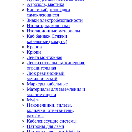
Аэрозоль, мастика
Бирки каб.,площадки
самоклеющиеся
Знаки электробезопасности
Изоляторы, колпачки
Изоляционные материалы
Каб.бандаж.Стяжки
кабельные (хомуты)
Крепеж
Крюки
Лента монтажная
Лента сигнальная, киперная,
оградительная
Люк ревизионный
металлический
Маркеры кабельные
Материалы для заземления и
молниезащита
Муфты
Наконечники, гильзы,
колпачки. ответвители,
разъёмы
Кабеленесущие системы
Патроны для ламп
Патроны для ламп Vintage