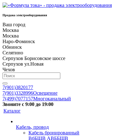
Продажа электрооборудования
Ваш город
Москва
Москва
Наро-Фоминск
Обнинск
Селятино
Серпухов Борисовское шоссе
Серпухов ул.Новая
Чехов
7(901)3820177
7(901)3328996
Освещение
7(499)7077157
Многоканальный
Звоните с 9:00 до 19:00
Каталог
Кабель, провод
Кабель бронированный
ВбБШВ АВББШВ