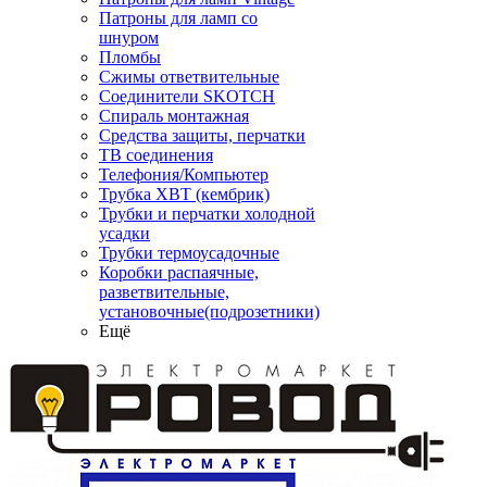
Патроны для ламп со
шнуром
Пломбы
Сжимы ответвительные
Соединители SKOTCH
Спираль монтажная
Средства защиты, перчатки
ТВ соединения
Телефония/Компьютер
Трубка ХВТ (кембрик)
Трубки и перчатки холодной
усадки
Трубки термоусадочные
Коробки распаячные,
разветвительные,
установочные(подрозетники)
Ещё