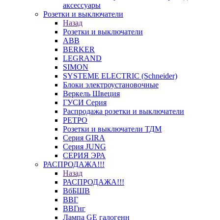
аксессуары
Розетки и выключатели
Назад
Розетки и выключатели
ABB
BERKER
LEGRAND
SIMON
SYSTEME ELECTRIC (Schneider)
Блоки электроустановочные
Веркель Швеция
ГУСИ Серия
Распродажа розетки и выключатели
РЕТРО
Розетки и выключатели ТДМ
Серия GIRA
Серия JUNG
СЕРИЯ ЭРА
РАСПРОДАЖА!!!
Назад
РАСПРОДАЖА!!!
ВбБШВ
ВВГ
ВВГнг
Лампа GE галогенн