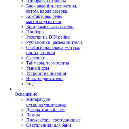
Аппаратура защиты
Блок аварийн.включения,
автом. ввода резерва
Контакторы, реле,
магнит.пускатели
Концевые выключатели
Приборы
Розетки на DIN рейку
Рубильники, разъединители
Светосигнальная арматура,
посты, кнопки
Счетчики
Таймеры, термостаты
Умный дом
Устройства питания
Электродвигатели
Ещё
Освещение
Аппаратура
пускорегулирующая
Декоративный свет
Лампы
Прожекторы светодиодные
Светильники для бани