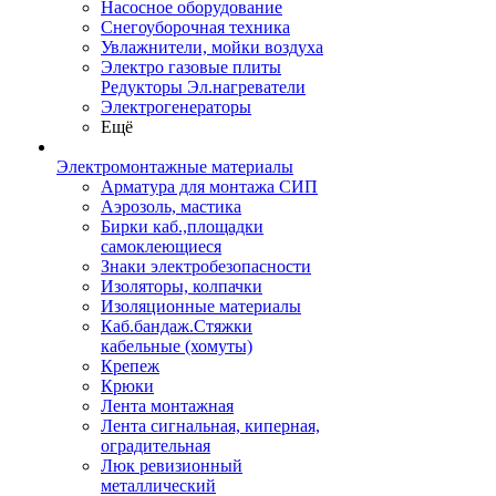
Насосное оборудование
Снегоуборочная техника
Увлажнители, мойки воздуха
Электро газовые плиты
Редукторы Эл.нагреватели
Электрогенераторы
Ещё
Электромонтажные материалы
Арматура для монтажа СИП
Аэрозоль, мастика
Бирки каб.,площадки
самоклеющиеся
Знаки электробезопасности
Изоляторы, колпачки
Изоляционные материалы
Каб.бандаж.Стяжки
кабельные (хомуты)
Крепеж
Крюки
Лента монтажная
Лента сигнальная, киперная,
оградительная
Люк ревизионный
металлический