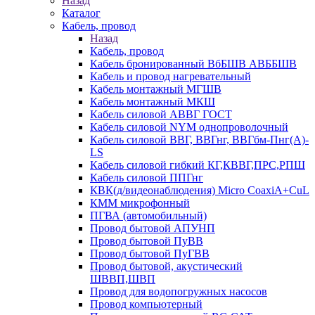
Назад
Каталог
Кабель, провод
Назад
Кабель, провод
Кабель бронированный ВбБШВ АВББШВ
Кабель и провод нагревательный
Кабель монтажный МГШВ
Кабель монтажный МКШ
Кабель силовой АВВГ ГОСТ
Кабель силовой NYM однопроволочный
Кабель силовой ВВГ, ВВГнг, ВВГбм-Пнг(А)-
LS
Кабель силовой гибкий КГ,КВВГ,ПРС,РПШ
Кабель силовой ППГнг
КВК(д/видеонаблюдения) Micro CoaxiA+CuL
КММ микрофонный
ПГВА (автомобильный)
Провод бытовой АПУНП
Провод бытовой ПуВВ
Провод бытовой ПуГВВ
Провод бытовой, акустический
ШВВП,ШВП
Провод для водопогружных насосов
Провод компьютерный