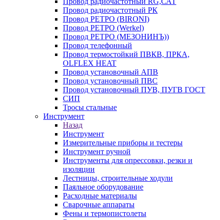
Провод радиочастотный RG,САТ
Провод радиочастотный РК
Провод РЕТРО (BIRONI)
Провод РЕТРО (Werkel)
Провод РЕТРО (МЕЗОНИНЪ))
Провод телефонный
Провод термостойкий ПВКВ, ПРКА,
OLFLEX HEAT
Провод установочный АПВ
Провод установочный ПВС
Провод установочный ПУВ, ПУГВ ГОСТ
СИП
Тросы стальные
Инструмент
Назад
Инструмент
Измерительные приборы и тестеры
Инструмент ручной
Инструменты для опрессовки, резки и
изоляции
Лестницы, строительные ходули
Паяльное оборудование
Расходные материалы
Сварочные аппараты
Фены и термопистолеты