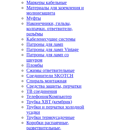
Маркеры кабельные
Материалы для заземления и
молниезащита
Муфты
Наконечники, гильзы,
колпачки. ответвители,
разъёмы
Кабеленесущие системы
Патроны для ламп
Патроны для ламп Vintage
Патроны для ламп со
шнуром
Пломбы
Сжимы ответвительные
Соединители SKOTCH
Спираль монтажная
Средства защиты, перчатки
ТВ соединения
Телефония/Компьютер
Трубка ХВТ (кембрик)
Трубки и перчатки холодной
усадки
Трубки термоусадочные
Коробки распаячные,
разветвительные,