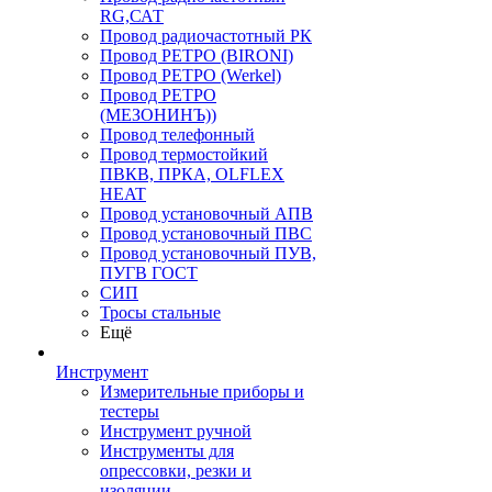
RG,САТ
Провод радиочастотный РК
Провод РЕТРО (BIRONI)
Провод РЕТРО (Werkel)
Провод РЕТРО
(МЕЗОНИНЪ))
Провод телефонный
Провод термостойкий
ПВКВ, ПРКА, OLFLEX
HEAT
Провод установочный АПВ
Провод установочный ПВС
Провод установочный ПУВ,
ПУГВ ГОСТ
СИП
Тросы стальные
Ещё
Инструмент
Измерительные приборы и
тестеры
Инструмент ручной
Инструменты для
опрессовки, резки и
изоляции