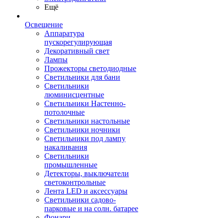
Ещё
Освещение
Аппаратура
пускорегулирующая
Декоративный свет
Лампы
Прожекторы светодиодные
Светильники для бани
Светильники
люминисцентные
Светильники Настенно-
потолочные
Светильники настольные
Светильники ночники
Светильники под лампу
накаливания
Светильники
промышленные
Детекторы, выключатели
светоконтрольные
Лента LED и аксессуары
Светильники садово-
парковые и на солн. батарее
Фонари