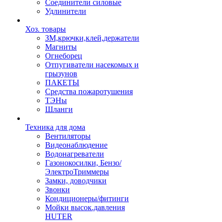
Соединители силовые
Удлинители
Хоз. товары
ЗМ,крючки,клей,держатели
Магниты
Огнеборец
Отпугиватели насекомых и
грызунов
ПАКЕТЫ
Средства пожаротушения
ТЭНы
Шланги
Техника для дома
Вентиляторы
Видеонаблюдение
Водонагреватели
Газонокосилки, Бензо/
ЭлектроТриммеры
Замки, доводчики
Звонки
Кондиционеры/фитинги
Мойки высок.давления
HUTER