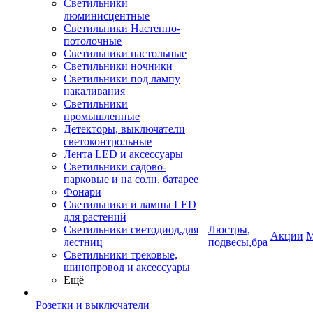
Светильники
люминисцентные
Светильники Настенно-
потолочные
Светильники настольные
Светильники ночники
Светильники под лампу
накаливания
Светильники
промышленные
Детекторы, выключатели
светоконтрольные
Лента LED и аксессуары
Светильники садово-
парковые и на солн. батарее
Фонари
Светильники и лампы LED
для растений
Светильники светодиод.для
Люстры,
Акции
М
лестниц
подвесы,бра
Светильники трековые,
шинопровод и аксессуары
Ещё
Розетки и выключатели