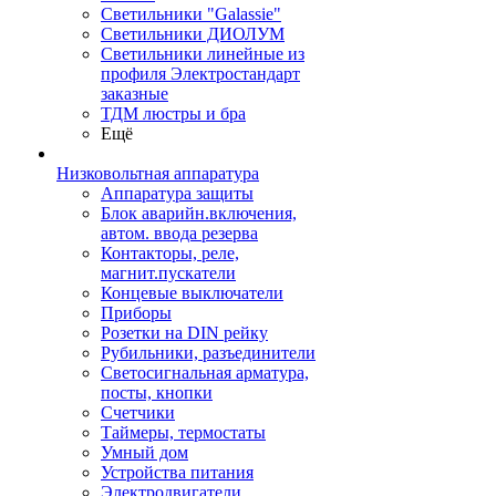
Светильники "Galassie"
Светильники ДИОЛУМ
Светильники линейные из
профиля Электростандарт
заказные
ТДМ люстры и бра
Ещё
Низковольтная аппаратура
Аппаратура защиты
Блок аварийн.включения,
автом. ввода резерва
Контакторы, реле,
магнит.пускатели
Концевые выключатели
Приборы
Розетки на DIN рейку
Рубильники, разъединители
Светосигнальная арматура,
посты, кнопки
Счетчики
Таймеры, термостаты
Умный дом
Устройства питания
Электродвигатели