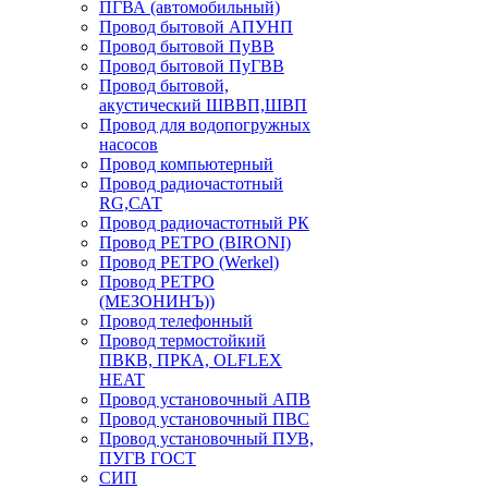
ПГВА (автомобильный)
Провод бытовой АПУНП
Провод бытовой ПуВВ
Провод бытовой ПуГВВ
Провод бытовой,
акустический ШВВП,ШВП
Провод для водопогружных
насосов
Провод компьютерный
Провод радиочастотный
RG,САТ
Провод радиочастотный РК
Провод РЕТРО (BIRONI)
Провод РЕТРО (Werkel)
Провод РЕТРО
(МЕЗОНИНЪ))
Провод телефонный
Провод термостойкий
ПВКВ, ПРКА, OLFLEX
HEAT
Провод установочный АПВ
Провод установочный ПВС
Провод установочный ПУВ,
ПУГВ ГОСТ
СИП