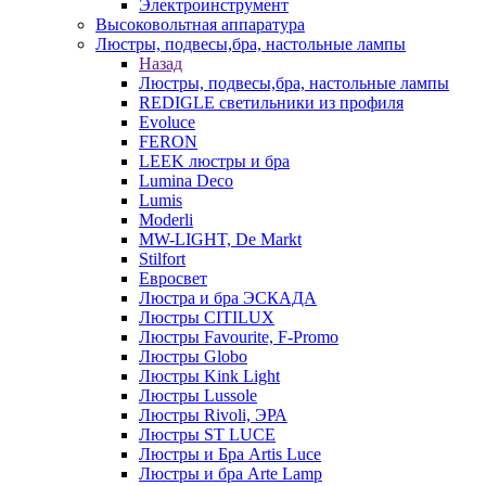
Электроинструмент
Высоковольтная аппаратура
Люстры, подвесы,бра, настольные лампы
Назад
Люстры, подвесы,бра, настольные лампы
REDIGLE светильники из профиля
Evoluce
FERON
LEEK люстры и бра
Lumina Deco
Lumis
Moderli
MW-LIGHT, De Markt
Stilfort
Евросвет
Люстра и бра ЭСКАДА
Люстры CITILUX
Люстры Favourite, F-Promo
Люстры Globo
Люстры Kink Light
Люстры Lussole
Люстры Rivoli, ЭРА
Люстры ST LUCE
Люстры и Бра Artis Luce
Люстры и бра Arte Lamp