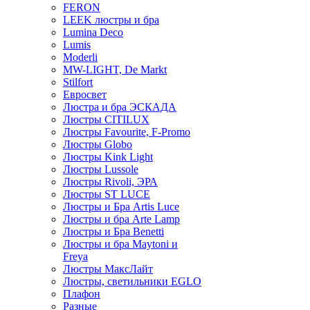
FERON
LEEK люстры и бра
Lumina Deco
Lumis
Moderli
MW-LIGHT, De Markt
Stilfort
Евросвет
Люстра и бра ЭСКАДА
Люстры CITILUX
Люстры Favourite, F-Promo
Люстры Globo
Люстры Kink Light
Люстры Lussole
Люстры Rivoli, ЭРА
Люстры ST LUCE
Люстры и Бра Artis Luce
Люстры и бра Arte Lamp
Люстры и Бра Benetti
Люстры и бра Maytoni и
Freya
Люстры МаксЛайт
Люстры, светильники EGLO
Плафон
Разные