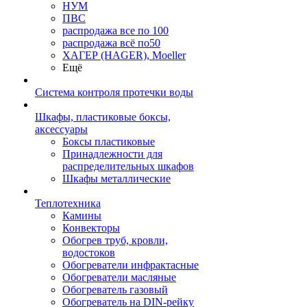
НУМ
ПВС
распродажа все по 100
распродажа всё по50
ХАГЕР (HAGER), Moeller
Ещё
Система контроля протечки воды
Шкафы, пластиковые боксы,
аксессуары
Боксы пластиковые
Принадлежности для
распределительных шкафов
Шкафы металлические
Теплотехника
Камины
Конвекторы
Обогрев труб, кровли,
водостоков
Обогреватели инфрактасные
Обогреватели масляные
Обогреватель газовый
Обогреватель на DIN-рейку