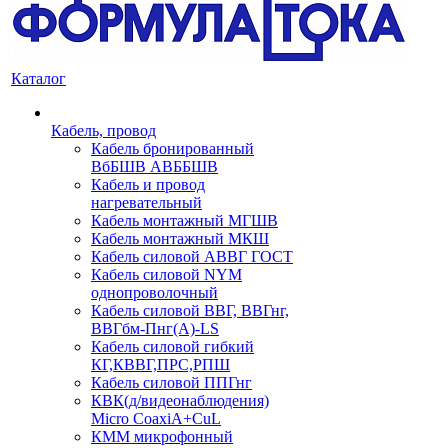
Каталог
Кабель, провод
Кабель бронированный
ВбБШВ АВББШВ
Кабель и провод
нагревательный
Кабель монтажный МГШВ
Кабель монтажный МКШ
Кабель силовой АВВГ ГОСТ
Кабель силовой NYM
однопроволочный
Кабель силовой ВВГ, ВВГнг,
ВВГбм-Пнг(А)-LS
Кабель силовой гибкий
КГ,КВВГ,ПРС,РПШ
Кабель силовой ППГнг
КВК(д/видеонаблюдения)
Micro CoaxiA+CuL
КММ микрофонный