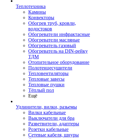
Теплотехника
Камины
Конвекторы
Обогрев труб, кровли,
водостоков
Обогреватели инфрактасные
Обогреватели масляные
Обогреватель газовый
Обогреватель на DIN-рейку
ТДМ
Отопительное оборудование
Полотенцесушители
Тепловентиляторы
Тепловые завесы
Тепловые пушки
Тёплый пол
Ещё
Удлинители, вилки, разьемы
Вилки кабельные
Выключатели для бра
Разветвители, адаптеры
Розетки кабельные
Сетевые кабеля, шнуры