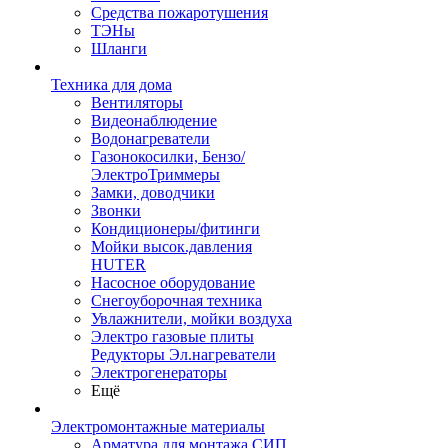
Средства пожаротушения
ТЭНы
Шланги
Техника для дома
Вентиляторы
Видеонаблюдение
Водонагреватели
Газонокосилки, Бензо/
ЭлектроТриммеры
Замки, доводчики
Звонки
Кондиционеры/фитинги
Мойки высок.давления
HUTER
Насосное оборудование
Снегоуборочная техника
Увлажнители, мойки воздуха
Электро газовые плиты
Редукторы Эл.нагреватели
Электрогенераторы
Ещё
Электромонтажные материалы
Арматура для монтажа СИП