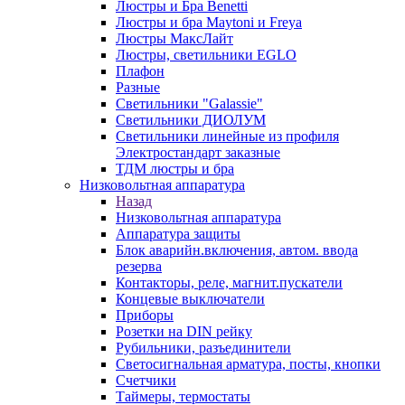
Люстры и Бра Benetti
Люстры и бра Maytoni и Freya
Люстры МаксЛайт
Люстры, светильники EGLO
Плафон
Разные
Светильники "Galassie"
Светильники ДИОЛУМ
Светильники линейные из профиля
Электростандарт заказные
ТДМ люстры и бра
Низковольтная аппаратура
Назад
Низковольтная аппаратура
Аппаратура защиты
Блок аварийн.включения, автом. ввода
резерва
Контакторы, реле, магнит.пускатели
Концевые выключатели
Приборы
Розетки на DIN рейку
Рубильники, разъединители
Светосигнальная арматура, посты, кнопки
Счетчики
Таймеры, термостаты