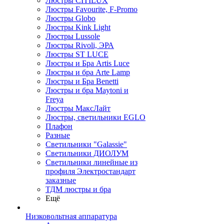
Люстры CITILUX
Люстры Favourite, F-Promo
Люстры Globo
Люстры Kink Light
Люстры Lussole
Люстры Rivoli, ЭРА
Люстры ST LUCE
Люстры и Бра Artis Luce
Люстры и бра Arte Lamp
Люстры и Бра Benetti
Люстры и бра Maytoni и
Freya
Люстры МаксЛайт
Люстры, светильники EGLO
Плафон
Разные
Светильники "Galassie"
Светильники ДИОЛУМ
Светильники линейные из
профиля Электростандарт
заказные
ТДМ люстры и бра
Ещё
Низковольтная аппаратура