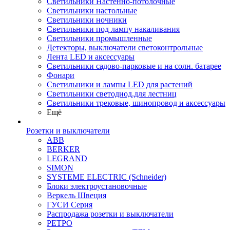
Светильники Настенно-потолочные
Светильники настольные
Светильники ночники
Светильники под лампу накаливания
Светильники промышленные
Детекторы, выключатели светоконтрольные
Лента LED и аксессуары
Светильники садово-парковые и на солн. батарее
Фонари
Светильники и лампы LED для растений
Светильники светодиод.для лестниц
Светильники трековые, шинопровод и аксессуары
Ещё
Розетки и выключатели
ABB
BERKER
LEGRAND
SIMON
SYSTEME ELECTRIC (Schneider)
Блоки электроустановочные
Веркель Швеция
ГУСИ Серия
Распродажа розетки и выключатели
РЕТРО