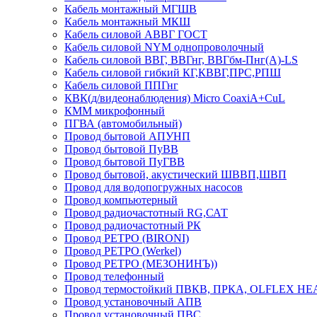
Кабель монтажный МГШВ
Кабель монтажный МКШ
Кабель силовой АВВГ ГОСТ
Кабель силовой NYM однопроволочный
Кабель силовой ВВГ, ВВГнг, ВВГбм-Пнг(А)-LS
Кабель силовой гибкий КГ,КВВГ,ПРС,РПШ
Кабель силовой ППГнг
КВК(д/видеонаблюдения) Micro CoaxiA+CuL
КММ микрофонный
ПГВА (автомобильный)
Провод бытовой АПУНП
Провод бытовой ПуВВ
Провод бытовой ПуГВВ
Провод бытовой, акустический ШВВП,ШВП
Провод для водопогружных насосов
Провод компьютерный
Провод радиочастотный RG,САТ
Провод радиочастотный РК
Провод РЕТРО (BIRONI)
Провод РЕТРО (Werkel)
Провод РЕТРО (МЕЗОНИНЪ))
Провод телефонный
Провод термостойкий ПВКВ, ПРКА, OLFLEX HE
Провод установочный АПВ
Провод установочный ПВС