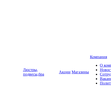
Компания
О ком
Люстры,
Новос
Акции
Магазины
подвесы,бра
Сотру
Вакан
Полит