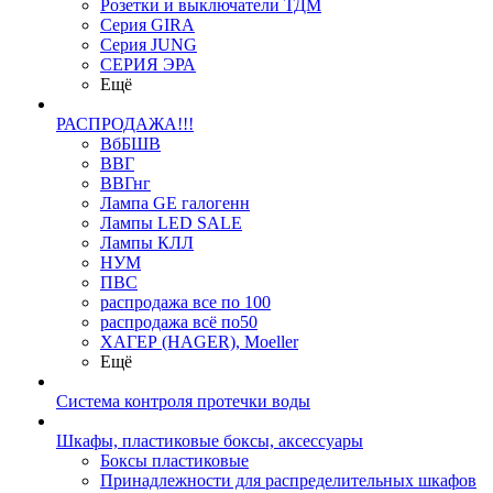
Розетки и выключатели ТДМ
Серия GIRA
Серия JUNG
СЕРИЯ ЭРА
Ещё
РАСПРОДАЖА!!!
ВбБШВ
ВВГ
ВВГнг
Лампа GE галогенн
Лампы LED SALE
Лампы КЛЛ
НУМ
ПВС
распродажа все по 100
распродажа всё по50
ХАГЕР (HAGER), Moeller
Ещё
Система контроля протечки воды
Шкафы, пластиковые боксы, аксессуары
Боксы пластиковые
Принадлежности для распределительных шкафов