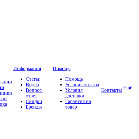
Информация
Помощь
Статьи
Помощь
пании
Видео
Условия оплаты
ти
Ещё
Вопрос-
Условия
Контакты
дники
ответ
доставки
сии
Скидки
Гарантия на
ика
Бренды
товар