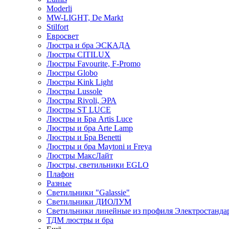
Moderli
MW-LIGHT, De Markt
Stilfort
Евросвет
Люстра и бра ЭСКАДА
Люстры CITILUX
Люстры Favourite, F-Promo
Люстры Globo
Люстры Kink Light
Люстры Lussole
Люстры Rivoli, ЭРА
Люстры ST LUCE
Люстры и Бра Artis Luce
Люстры и бра Arte Lamp
Люстры и Бра Benetti
Люстры и бра Maytoni и Freya
Люстры МаксЛайт
Люстры, светильники EGLO
Плафон
Разные
Светильники "Galassie"
Светильники ДИОЛУМ
Светильники линейные из профиля Электростандар
ТДМ люстры и бра