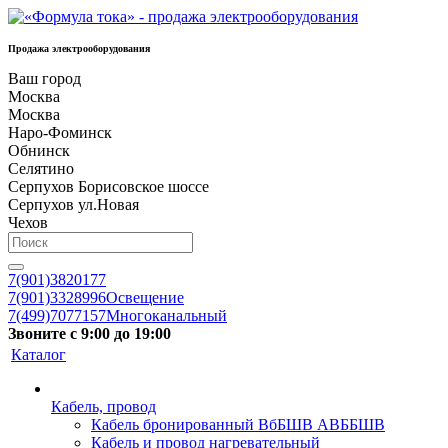
Продажа электрооборудования
Ваш город
Москва
Москва
Наро-Фоминск
Обнинск
Селятино
Серпухов Борисовское шоссе
Серпухов ул.Новая
Чехов
7(901)3820177
7(901)3328996
Освещение
7(499)7077157
Многоканальный
Звоните с 9:00 до 19:00
Каталог
Кабель, провод
Кабель бронированный ВбБШВ АВББШВ
Кабель и провод нагревательный