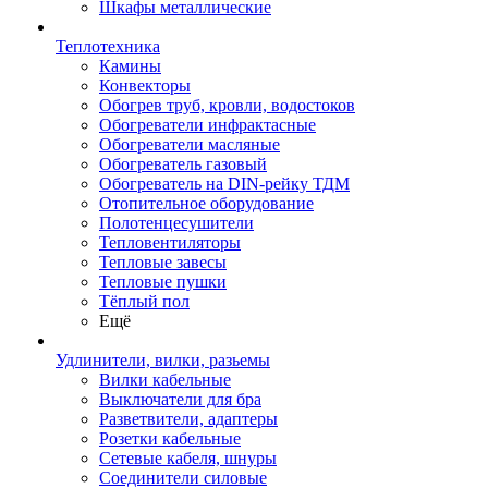
Шкафы металлические
Теплотехника
Камины
Конвекторы
Обогрев труб, кровли, водостоков
Обогреватели инфрактасные
Обогреватели масляные
Обогреватель газовый
Обогреватель на DIN-рейку ТДМ
Отопительное оборудование
Полотенцесушители
Тепловентиляторы
Тепловые завесы
Тепловые пушки
Тёплый пол
Ещё
Удлинители, вилки, разьемы
Вилки кабельные
Выключатели для бра
Разветвители, адаптеры
Розетки кабельные
Сетевые кабеля, шнуры
Соединители силовые