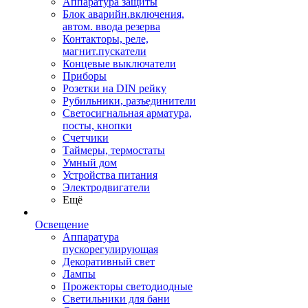
Аппаратура защиты
Блок аварийн.включения,
автом. ввода резерва
Контакторы, реле,
магнит.пускатели
Концевые выключатели
Приборы
Розетки на DIN рейку
Рубильники, разъединители
Светосигнальная арматура,
посты, кнопки
Счетчики
Таймеры, термостаты
Умный дом
Устройства питания
Электродвигатели
Ещё
Освещение
Аппаратура
пускорегулирующая
Декоративный свет
Лампы
Прожекторы светодиодные
Светильники для бани