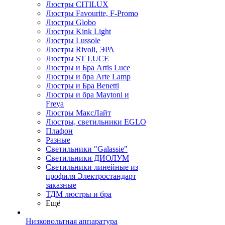
Люстры CITILUX
Люстры Favourite, F-Promo
Люстры Globo
Люстры Kink Light
Люстры Lussole
Люстры Rivoli, ЭРА
Люстры ST LUCE
Люстры и Бра Artis Luce
Люстры и бра Arte Lamp
Люстры и Бра Benetti
Люстры и бра Maytoni и
Freya
Люстры МаксЛайт
Люстры, светильники EGLO
Плафон
Разные
Светильники "Galassie"
Светильники ДИОЛУМ
Светильники линейные из
профиля Электростандарт
заказные
ТДМ люстры и бра
Ещё
Низковольтная аппаратура