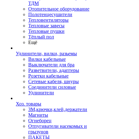
ТДМ
Отопительное оборудование
Полотенцесушители
Тепловентиляторы
Тепловые завесы
Тепловые пушки
Тёплый пол
Ещё
Удлинители, вилки, разьемы
Вилки кабельные
Выключатели для бра
Разветвители, адаптеры
Розетки кабельные
Сетевые кабеля, шнуры
Соединители силовые
Удлинители
Хоз. товары
ЗМ,крючки,клей,держатели
Магниты
Огнеборец
Отпугиватели насекомых и
грызунов
ПАКЕТЫ