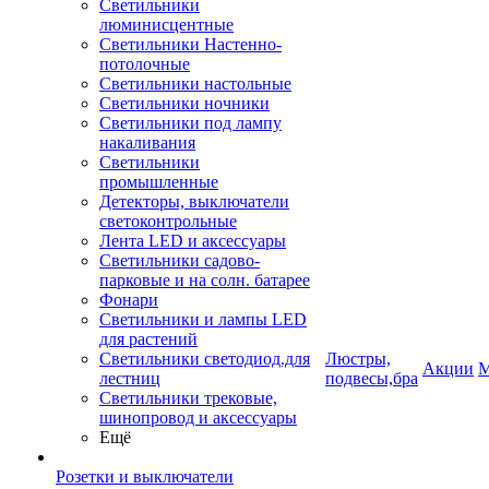
Светильники
люминисцентные
Светильники Настенно-
потолочные
Светильники настольные
Светильники ночники
Светильники под лампу
накаливания
Светильники
промышленные
Детекторы, выключатели
светоконтрольные
Лента LED и аксессуары
Светильники садово-
парковые и на солн. батарее
Фонари
Светильники и лампы LED
для растений
Светильники светодиод.для
Люстры,
Акции
М
лестниц
подвесы,бра
Светильники трековые,
шинопровод и аксессуары
Ещё
Розетки и выключатели