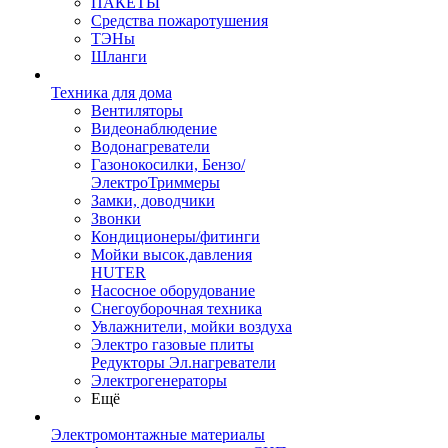
ПАКЕТЫ
Средства пожаротушения
ТЭНы
Шланги
Техника для дома
Вентиляторы
Видеонаблюдение
Водонагреватели
Газонокосилки, Бензо/
ЭлектроТриммеры
Замки, доводчики
Звонки
Кондиционеры/фитинги
Мойки высок.давления
HUTER
Насосное оборудование
Снегоуборочная техника
Увлажнители, мойки воздуха
Электро газовые плиты
Редукторы Эл.нагреватели
Электрогенераторы
Ещё
Электромонтажные материалы