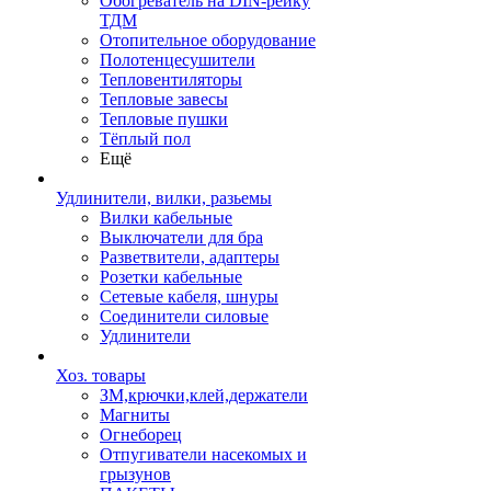
Обогреватель на DIN-рейку
ТДМ
Отопительное оборудование
Полотенцесушители
Тепловентиляторы
Тепловые завесы
Тепловые пушки
Тёплый пол
Ещё
Удлинители, вилки, разьемы
Вилки кабельные
Выключатели для бра
Разветвители, адаптеры
Розетки кабельные
Сетевые кабеля, шнуры
Соединители силовые
Удлинители
Хоз. товары
ЗМ,крючки,клей,держатели
Магниты
Огнеборец
Отпугиватели насекомых и
грызунов