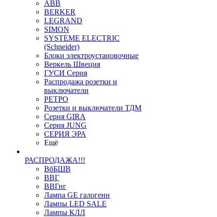
ABB
BERKER
LEGRAND
SIMON
SYSTEME ELECTRIC
(Schneider)
Блоки электроустановочные
Веркель Швеция
ГУСИ Серия
Распродажа розетки и
выключатели
РЕТРО
Розетки и выключатели ТДМ
Серия GIRA
Серия JUNG
СЕРИЯ ЭРА
Ещё
РАСПРОДАЖА!!!
ВбБШВ
ВВГ
ВВГнг
Лампа GE галогенн
Лампы LED SALE
Лампы КЛЛ