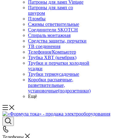
Патроны для ламп Vintage
Патроны для ламп со
шнуром
Пломбы
Сжимы ответвительные
Соединители SKOTCH
Спираль монтажная
Средства защиты, перчатки
ТВ соединения
Телефония/Компьютер
Трубка ХВТ (кембрик)
Трубки и перчатки холодной
усадки
Трубки термоусадочные
Коробки распаячные,
разветвительные,
установочные(подрозетники)
Ещё
Телефоны