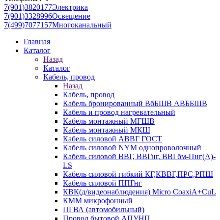
7(901)3820177
Электрика
7(901)3328996
Освещение
7(499)7077157
Многоканальный
Главная
Каталог
Назад
Каталог
Кабель, провод
Назад
Кабель, провод
Кабель бронированный ВбБШВ АВББШВ
Кабель и провод нагревательный
Кабель монтажный МГШВ
Кабель монтажный МКШ
Кабель силовой АВВГ ГОСТ
Кабель силовой NYM однопроволочный
Кабель силовой ВВГ, ВВГнг, ВВГбм-Пнг(А)-
LS
Кабель силовой гибкий КГ,КВВГ,ПРС,РПШ
Кабель силовой ППГнг
КВК(д/видеонаблюдения) Micro CoaxiA+CuL
КММ микрофонный
ПГВА (автомобильный)
Провод бытовой АПУНП