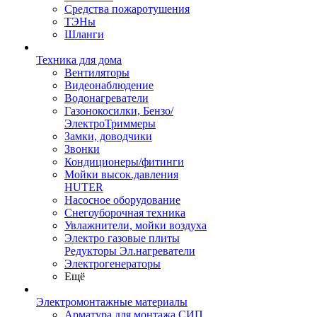
Средства пожаротушения
ТЭНы
Шланги
Техника для дома
Вентиляторы
Видеонаблюдение
Водонагреватели
Газонокосилки, Бензо/
ЭлектроТриммеры
Замки, доводчики
Звонки
Кондиционеры/фитинги
Мойки высок.давления
HUTER
Насосное оборудование
Снегоуборочная техника
Увлажнители, мойки воздуха
Электро газовые плиты
Редукторы Эл.нагреватели
Электрогенераторы
Ещё
Электромонтажные материалы
Арматура для монтажа СИП