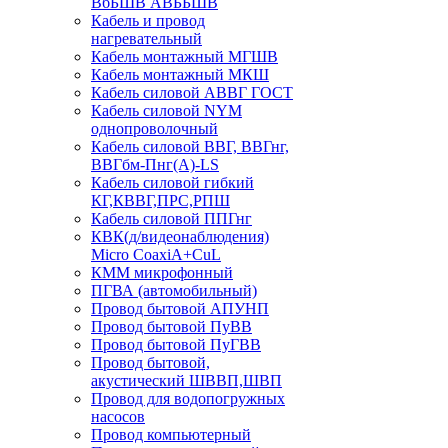
ВбБШВ АВББШВ
Кабель и провод
нагревательный
Кабель монтажный МГШВ
Кабель монтажный МКШ
Кабель силовой АВВГ ГОСТ
Кабель силовой NYM
однопроволочный
Кабель силовой ВВГ, ВВГнг,
ВВГбм-Пнг(А)-LS
Кабель силовой гибкий
КГ,КВВГ,ПРС,РПШ
Кабель силовой ППГнг
КВК(д/видеонаблюдения)
Micro CoaxiA+CuL
КММ микрофонный
ПГВА (автомобильный)
Провод бытовой АПУНП
Провод бытовой ПуВВ
Провод бытовой ПуГВВ
Провод бытовой,
акустический ШВВП,ШВП
Провод для водопогружных
насосов
Провод компьютерный