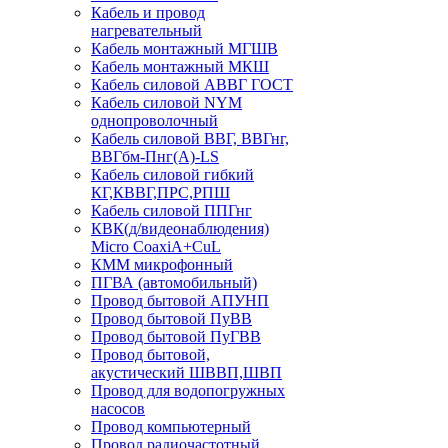
Кабель и провод
нагревательный
Кабель монтажный МГШВ
Кабель монтажный МКШ
Кабель силовой АВВГ ГОСТ
Кабель силовой NYM
однопроволочный
Кабель силовой ВВГ, ВВГнг,
ВВГбм-Пнг(А)-LS
Кабель силовой гибкий
КГ,КВВГ,ПРС,РПШ
Кабель силовой ППГнг
КВК(д/видеонаблюдения)
Micro CoaxiA+CuL
КММ микрофонный
ПГВА (автомобильный)
Провод бытовой АПУНП
Провод бытовой ПуВВ
Провод бытовой ПуГВВ
Провод бытовой,
акустический ШВВП,ШВП
Провод для водопогружных
насосов
Провод компьютерный
Провод радиочастотный