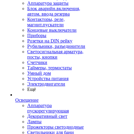
Аппаратура защиты
Блок аварийн.включения,
автом. ввода резерва
Контакторы, реле,
магнит.пускатели
Концевые выключатели
Приборы
Розетки на DIN рейку
Рубильники, разъединители
Светосигнальная арматура,
посты, кнопки
Счетчики
Таймеры, термостаты
Умный дом
Устройства питания
Электродвигатели
Ещё
Освещение
Аппаратура
пускорегулирующая
Декоративный свет
Лампы
Прожекторы светодиодные
Светильники для бани