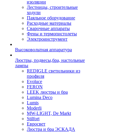
изоляции
Лестницы, строительные
ходули
Паяльное оборудование
Расходные материалы
Сварочные аппараты
Фены и термопистолеты
Электроинструмент
Высоковольтная аппаратура
Люстры, подвесы,бра, настольные
лампы
REDIGLE светильники из
профиля
Evoluce
FERON
LEEK люстры и бра
Lumina Deco
Lumis
Moderli
MW-LIGHT, De Markt
Stilfort
Евросвет
Люстра и бра ЭСКАДА