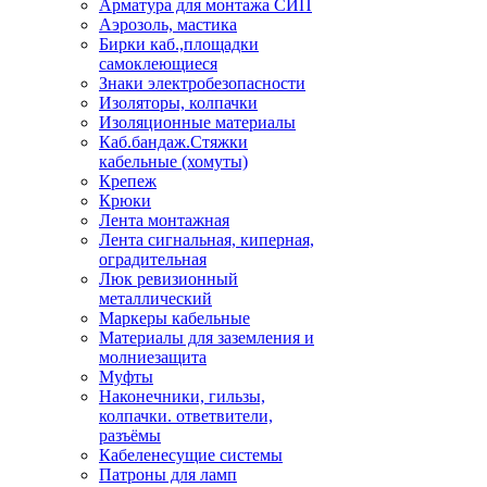
Арматура для монтажа СИП
Аэрозоль, мастика
Бирки каб.,площадки
самоклеющиеся
Знаки электробезопасности
Изоляторы, колпачки
Изоляционные материалы
Каб.бандаж.Стяжки
кабельные (хомуты)
Крепеж
Крюки
Лента монтажная
Лента сигнальная, киперная,
оградительная
Люк ревизионный
металлический
Маркеры кабельные
Материалы для заземления и
молниезащита
Муфты
Наконечники, гильзы,
колпачки. ответвители,
разъёмы
Кабеленесущие системы
Патроны для ламп