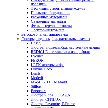
изоляции
Лестницы, строительные ходули
Паяльное оборудование
Расходные материалы
Сварочные аппараты
Фены и термопистолеты
Электроинструмент
Высоковольтная аппаратура
Люстры, подвесы,бра, настольные лампы
Назад
Люстры, подвесы,бра, настольные лампы
REDIGLE светильники из профиля
Evoluce
FERON
LEEK люстры и бра
Lumina Deco
Lumis
Moderli
MW-LIGHT, De Markt
Stilfort
Евросвет
Люстра и бра ЭСКАДА
Люстры CITILUX
Люстры Favourite, F-Promo