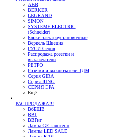
ABB
BERKER
LEGRAND
SIMON
SYSTEME ELECTRIC
(Schneider)
Блоки электроустановочные
Веркель Швеция
ГУСИ Серия
Распродажа розетки и
выключатели
РЕТРО
Розетки и выключатели ТДМ
Серия GIRA
Серия JUNG
СЕРИЯ ЭРА
Ещё
РАСПРОДАЖА!!!
ВбБШВ
ВВГ
ВВГнг
Лампа GE галогенн
Лампы LED SALE
Лампы КЛЛ