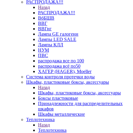
РАСПРОДАЖА!!!
Назад
РАСПРОДАЖА!!!
ВбБШВ
ВВГ
ВВГнг
Лампа GE галогенн
Лампы LED SALE
Лампы КЛЛ
НУМ
ПВС
распродажа все по 100
распродажа всё по50
ХАГЕР (HAGER), Moeller
Система контроля протечки воды
Шкафы, пластиковые боксы, аксессуары
Назад
Шкафы, пластиковые боксы, аксессуары
Боксы пластиковые
Принадлежности для распределительных
шкафов
Шкафы металлические
Теплотехника
Назад
Теплотехника