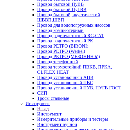
Провод бытовой ПуВВ
Провод бытовой ПуГВВ
Провод бытовой, акустический
ШВВП,ШВП
Провод для водопогружных насосов
Провод компьютерный
Провод радиочастотный RG,САТ
Провод радиочастотный РК
Провод РЕТРО (BIRONI)
Провод РЕТРО (Werkel)
Провод РЕТРО (МЕЗОНИНЪ))
Провод телефонный
Провод термостойкий ПВКВ, ПРКА,
OLFLEX HEAT
Провод установочный АПВ
Провод установочный ПВС
Провод установочный ПУВ, ПУГВ ГОСТ
СИП
Тросы стальные
Инструмент
Назад
Инструмент
Измерительные приборы и тестеры
Инструмент ручной
Инструменты для опрессовки, резки и