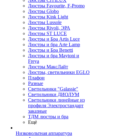
Люстры CITILUX
Люстры Favourite, F-Promo
Люстры Globo
Люстры Kink Light
Люстры Lussole
Люстры Rivoli, ЭРА
Люстры ST LUCE
Люстры и Бра Artis Luce
Люстры и бра Arte Lamp
Люстры и Бра Benetti
Люстры и бра Maytoni и
Freya
Люстры МаксЛайт
Люстры, светильники EGLO
Плафон
Разные
Светильники "Galassie"
Светильники ДИОЛУМ
Светильники линейные из
профиля Электростандарт
заказные
ТДМ люстры и бра
Ещё
Низковольтная аппаратура