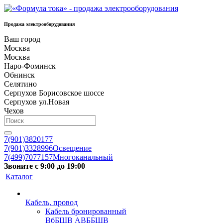
Продажа электрооборудования
Ваш город
Москва
Москва
Наро-Фоминск
Обнинск
Селятино
Серпухов Борисовское шоссе
Серпухов ул.Новая
Чехов
7(901)3820177
7(901)3328996
Освещение
7(499)7077157
Многоканальный
Звоните с 9:00 до 19:00
Каталог
Кабель, провод
Кабель бронированный
ВбБШВ АВББШВ