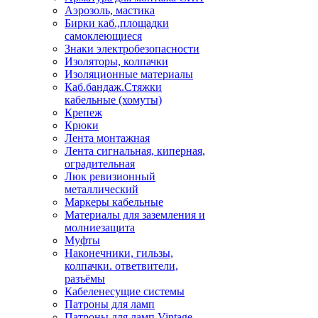
Аэрозоль, мастика
Бирки каб.,площадки
самоклеющиеся
Знаки электробезопасности
Изоляторы, колпачки
Изоляционные материалы
Каб.бандаж.Стяжки
кабельные (хомуты)
Крепеж
Крюки
Лента монтажная
Лента сигнальная, киперная,
оградительная
Люк ревизионный
металлический
Маркеры кабельные
Материалы для заземления и
молниезащита
Муфты
Наконечники, гильзы,
колпачки. ответвители,
разъёмы
Кабеленесущие системы
Патроны для ламп
Патроны для ламп Vintage