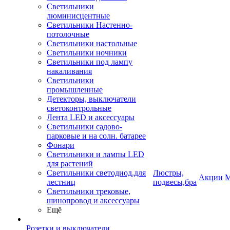
Светильники
люминисцентные
Светильники Настенно-
потолочные
Светильники настольные
Светильники ночники
Светильники под лампу
накаливания
Светильники
промышленные
Детекторы, выключатели
светоконтрольные
Лента LED и аксессуары
Светильники садово-
парковые и на солн. батарее
Фонари
Светильники и лампы LED
для растений
Светильники светодиод.для
Люстры,
Акции
М
лестниц
подвесы,бра
Светильники трековые,
шинопровод и аксессуары
Ещё
Розетки и выключатели