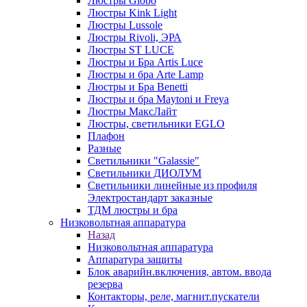
Люстры Globo
Люстры Kink Light
Люстры Lussole
Люстры Rivoli, ЭРА
Люстры ST LUCE
Люстры и Бра Artis Luce
Люстры и бра Arte Lamp
Люстры и Бра Benetti
Люстры и бра Maytoni и Freya
Люстры МаксЛайт
Люстры, светильники EGLO
Плафон
Разные
Светильники "Galassie"
Светильники ДИОЛУМ
Светильники линейные из профиля
Электростандарт заказные
ТДМ люстры и бра
Низковольтная аппаратура
Назад
Низковольтная аппаратура
Аппаратура защиты
Блок аварийн.включения, автом. ввода
резерва
Контакторы, реле, магнит.пускатели