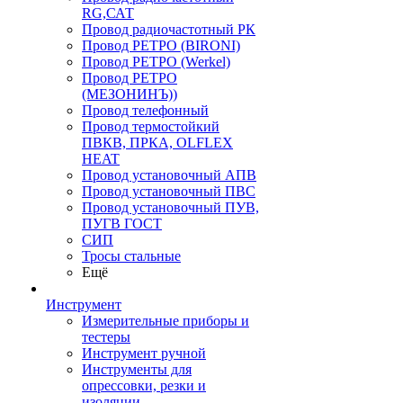
RG,САТ
Провод радиочастотный РК
Провод РЕТРО (BIRONI)
Провод РЕТРО (Werkel)
Провод РЕТРО
(МЕЗОНИНЪ))
Провод телефонный
Провод термостойкий
ПВКВ, ПРКА, OLFLEX
HEAT
Провод установочный АПВ
Провод установочный ПВС
Провод установочный ПУВ,
ПУГВ ГОСТ
СИП
Тросы стальные
Ещё
Инструмент
Измерительные приборы и
тестеры
Инструмент ручной
Инструменты для
опрессовки, резки и
изоляции