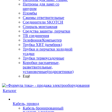
Патроны для ламп со
шнуром
Пломбы
Сжимы ответвительные
Соединители SKOTCH
Спираль монтажная
Средства защиты, перчатки
ТВ соединения
Телефония/Компьютер
Трубка ХВТ (кембрик)
Трубки и перчатки холодной
усадки
Трубки термоусадочные
Коробки распаячные,
разветвительные,
установочные(подрозетники)
Ещё
Каталог
Кабель, провод
Кабель бронированный