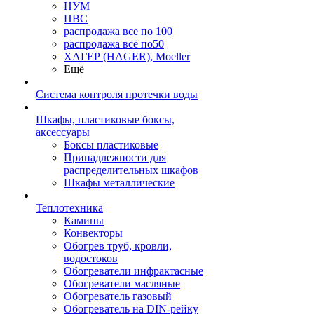
НУМ
ПВС
распродажа все по 100
распродажа всё по50
ХАГЕР (HAGER), Moeller
Ещё
Система контроля протечки воды
Шкафы, пластиковые боксы,
аксессуары
Боксы пластиковые
Принадлежности для
распределительных шкафов
Шкафы металлические
Теплотехника
Камины
Конвекторы
Обогрев труб, кровли,
водостоков
Обогреватели инфрактасные
Обогреватели масляные
Обогреватель газовый
Обогреватель на DIN-рейку