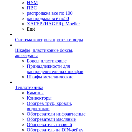
НУМ
ПВС
распродажа все по 100
распродажа всё по50
ХАГЕР (HAGER), Moeller
Ещё
Система контроля протечки воды
Шкафы, пластиковые боксы,
аксессуары
Боксы пластиковые
Принадлежности для
распределительных шкафов
Шкафы металлические
Теплотехника
Камины
Конвекторы
Обогрев труб, кровли,
водостоков
Обогреватели инфрактасные
Обогреватели масляные
Обогреватель газовый
Обогреватель на DIN-рейку