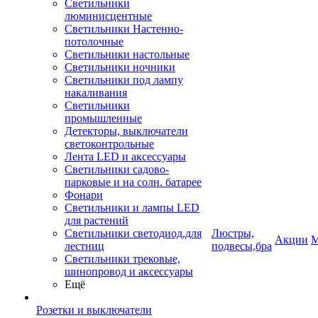
Светильники
люминисцентные
Светильники Настенно-
потолочные
Светильники настольные
Светильники ночники
Светильники под лампу
накаливания
Светильники
промышленные
Детекторы, выключатели
светоконтрольные
Лента LED и аксессуары
Светильники садово-
парковые и на солн. батарее
Фонари
Светильники и лампы LED
для растений
Светильники светодиод.для
Люстры,
Акции
М
лестниц
подвесы,бра
Светильники трековые,
шинопровод и аксессуары
Ещё
Розетки и выключатели