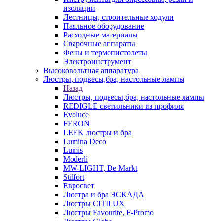
изоляции
Лестницы, строительные ходули
Паяльное оборудование
Расходные материалы
Сварочные аппараты
Фены и термопистолеты
Электроинструмент
Высоковольтная аппаратура
Люстры, подвесы,бра, настольные лампы
Назад
Люстры, подвесы,бра, настольные лампы
REDIGLE светильники из профиля
Evoluce
FERON
LEEK люстры и бра
Lumina Deco
Lumis
Moderli
MW-LIGHT, De Markt
Stilfort
Евросвет
Люстра и бра ЭСКАДА
Люстры CITILUX
Люстры Favourite, F-Promo