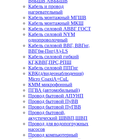
ВбБШВ АВББШВ
Кабель и провод
нагревательный
Кабель монтажный МГШВ
Кабель монтажный МКШ
Кабель силовой АВВГ ГОСТ
Кабель силовой NYM
однопроволочный
Кабель силовой ВВГ, ВВГнг,
ВВГбм-Пнг(А)-LS
Кабель силовой гибкий
КГ,КВВГ,ПРС,РПШ
Кабель силовой ППГнг
КВК(д/видеонаблюдения)
Micro CoaxiA+CuL
КММ микрофонный
ПГВА (автомобильный)
Провод бытовой АПУНП
Провод бытовой ПуВВ
Провод бытовой ПуГВВ
Провод бытовой,
акустический ШВВП,ШВП
Провод для водопогружных
насосов
Провод компьютерный