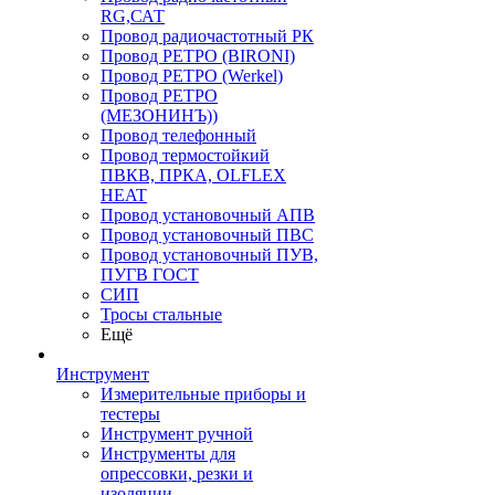
RG,САТ
Провод радиочастотный РК
Провод РЕТРО (BIRONI)
Провод РЕТРО (Werkel)
Провод РЕТРО
(МЕЗОНИНЪ))
Провод телефонный
Провод термостойкий
ПВКВ, ПРКА, OLFLEX
HEAT
Провод установочный АПВ
Провод установочный ПВС
Провод установочный ПУВ,
ПУГВ ГОСТ
СИП
Тросы стальные
Ещё
Инструмент
Измерительные приборы и
тестеры
Инструмент ручной
Инструменты для
опрессовки, резки и
изоляции