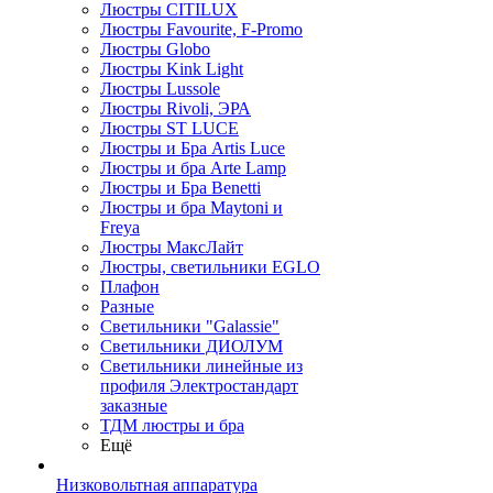
Люстры CITILUX
Люстры Favourite, F-Promo
Люстры Globo
Люстры Kink Light
Люстры Lussole
Люстры Rivoli, ЭРА
Люстры ST LUCE
Люстры и Бра Artis Luce
Люстры и бра Arte Lamp
Люстры и Бра Benetti
Люстры и бра Maytoni и
Freya
Люстры МаксЛайт
Люстры, светильники EGLO
Плафон
Разные
Светильники "Galassie"
Светильники ДИОЛУМ
Светильники линейные из
профиля Электростандарт
заказные
ТДМ люстры и бра
Ещё
Низковольтная аппаратура