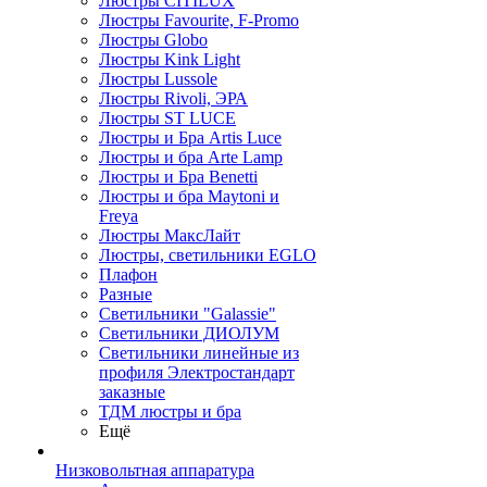
Люстры CITILUX
Люстры Favourite, F-Promo
Люстры Globo
Люстры Kink Light
Люстры Lussole
Люстры Rivoli, ЭРА
Люстры ST LUCE
Люстры и Бра Artis Luce
Люстры и бра Arte Lamp
Люстры и Бра Benetti
Люстры и бра Maytoni и
Freya
Люстры МаксЛайт
Люстры, светильники EGLO
Плафон
Разные
Светильники "Galassie"
Светильники ДИОЛУМ
Светильники линейные из
профиля Электростандарт
заказные
ТДМ люстры и бра
Ещё
Низковольтная аппаратура