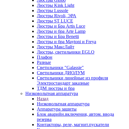
Люстры Globo
Люстры Kink Light
Люстры Lussole
Люстры Rivoli, ЭРА
Люстры ST LUCE
Люстры и Бра Artis Luce
Люстры и бра Arte Lamp
Люстры и Бра Benetti
Люстры и бра Maytoni и Freya
Люстры МаксЛайт
Люстры, светильники EGLO
Плафон
Разные
Светильники "Galassie"
Светильники ДИОЛУМ
Светильники линейные из профиля
Электростандарт заказные
ТДМ люстры и бра
Низковольтная аппаратура
Назад
Низковольтная аппаратура
Аппаратура защиты
Блок аварийн.включения, автом. ввода
резерва
Контакторы, реле, магнит.пускатели