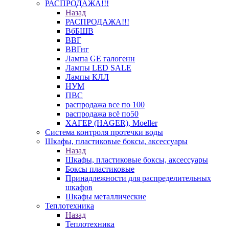
РАСПРОДАЖА!!!
Назад
РАСПРОДАЖА!!!
ВбБШВ
ВВГ
ВВГнг
Лампа GE галогенн
Лампы LED SALE
Лампы КЛЛ
НУМ
ПВС
распродажа все по 100
распродажа всё по50
ХАГЕР (HAGER), Moeller
Система контроля протечки воды
Шкафы, пластиковые боксы, аксессуары
Назад
Шкафы, пластиковые боксы, аксессуары
Боксы пластиковые
Принадлежности для распределительных
шкафов
Шкафы металлические
Теплотехника
Назад
Теплотехника