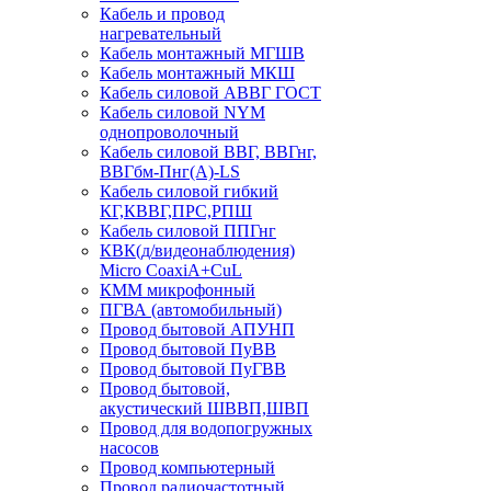
Кабель и провод
нагревательный
Кабель монтажный МГШВ
Кабель монтажный МКШ
Кабель силовой АВВГ ГОСТ
Кабель силовой NYM
однопроволочный
Кабель силовой ВВГ, ВВГнг,
ВВГбм-Пнг(А)-LS
Кабель силовой гибкий
КГ,КВВГ,ПРС,РПШ
Кабель силовой ППГнг
КВК(д/видеонаблюдения)
Micro CoaxiA+CuL
КММ микрофонный
ПГВА (автомобильный)
Провод бытовой АПУНП
Провод бытовой ПуВВ
Провод бытовой ПуГВВ
Провод бытовой,
акустический ШВВП,ШВП
Провод для водопогружных
насосов
Провод компьютерный
Провод радиочастотный