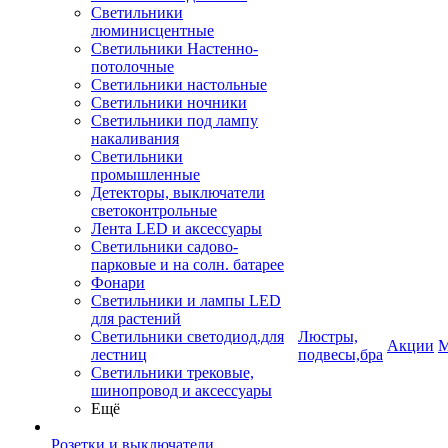
Светильники
люминисцентные
Светильники Настенно-
потолочные
Светильники настольные
Светильники ночники
Светильники под лампу
накаливания
Светильники
промышленные
Детекторы, выключатели
светоконтрольные
Лента LED и аксессуары
Светильники садово-
парковые и на солн. батарее
Фонари
Светильники и лампы LED
для растений
Светильники светодиод.для
Люстры,
Акции
М
лестниц
подвесы,бра
Светильники трековые,
шинопровод и аксессуары
Ещё
Розетки и выключатели