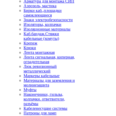
Арматура для монтажа СИП
Аэрозоль, мастика
Бирки каб.,площадки
самоклеющиеся
Знаки электробезопасности
Изоляторы, колпачки
Изоляционные материалы
Каб.бандаж.Стяжки
кабельные (хомуты)
Крепеж
Крюки
Лента монтажная
Лента сигнальная, киперная,
оградительная
Люк ревизионный
металлический
Маркеры кабельные
Материалы для заземления и
молниезащита
Муфты
Наконечники, гильзы,
колпачки. ответвители,
разъёмы
Кабеленесущие системы
Патроны для ламп