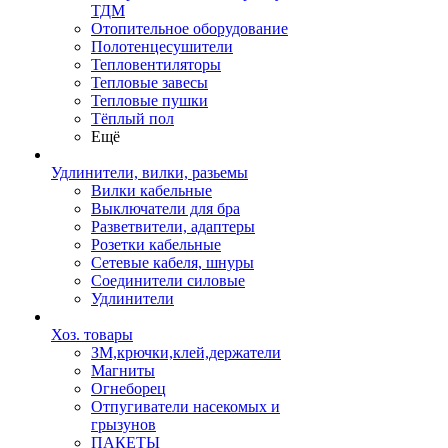
ТДМ
Отопительное оборудование
Полотенцесушители
Тепловентиляторы
Тепловые завесы
Тепловые пушки
Тёплый пол
Ещё
Удлинители, вилки, разьемы
Вилки кабельные
Выключатели для бра
Разветвители, адаптеры
Розетки кабельные
Сетевые кабеля, шнуры
Соединители силовые
Удлинители
Хоз. товары
ЗМ,крючки,клей,держатели
Магниты
Огнеборец
Отпугиватели насекомых и
грызунов
ПАКЕТЫ