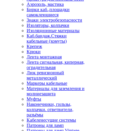
Аэрозоль, мастика
Бирки каб.,площадки
самоклеющиеся
Знаки электробезопасности
Изоляторы, колпачки
Изоляционные материалы
Каб.бандаж.Стяжки
кабельные (хомуты)
Крепеж
Крюки
Лента монтажная
Лента сигнальная, киперная,
оградительная
Люк ревизионный
металлический
Маркеры кабельные
Материалы для заземления и
молниезащита
Муфты
Наконечники, гильзы,
колпачки. ответвители,
разъёмы
Кабеленесущие системы
Патроны для ламп
Патроны для ламп Vintage