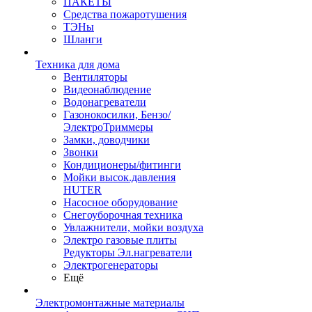
ПАКЕТЫ
Средства пожаротушения
ТЭНы
Шланги
Техника для дома
Вентиляторы
Видеонаблюдение
Водонагреватели
Газонокосилки, Бензо/
ЭлектроТриммеры
Замки, доводчики
Звонки
Кондиционеры/фитинги
Мойки высок.давления
HUTER
Насосное оборудование
Снегоуборочная техника
Увлажнители, мойки воздуха
Электро газовые плиты
Редукторы Эл.нагреватели
Электрогенераторы
Ещё
Электромонтажные материалы