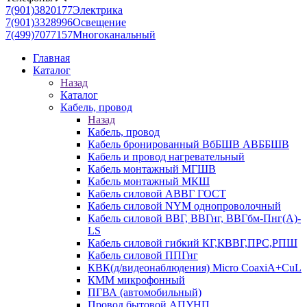
7(901)3820177
Электрика
7(901)3328996
Освещение
7(499)7077157
Многоканальный
Главная
Каталог
Назад
Каталог
Кабель, провод
Назад
Кабель, провод
Кабель бронированный ВбБШВ АВББШВ
Кабель и провод нагревательный
Кабель монтажный МГШВ
Кабель монтажный МКШ
Кабель силовой АВВГ ГОСТ
Кабель силовой NYM однопроволочный
Кабель силовой ВВГ, ВВГнг, ВВГбм-Пнг(А)-
LS
Кабель силовой гибкий КГ,КВВГ,ПРС,РПШ
Кабель силовой ППГнг
КВК(д/видеонаблюдения) Micro CoaxiA+CuL
КММ микрофонный
ПГВА (автомобильный)
Провод бытовой АПУНП