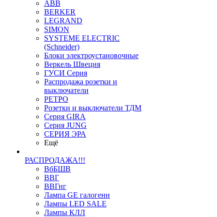
ABB
BERKER
LEGRAND
SIMON
SYSTEME ELECTRIC
(Schneider)
Блоки электроустановочные
Веркель Швеция
ГУСИ Серия
Распродажа розетки и
выключатели
РЕТРО
Розетки и выключатели ТДМ
Серия GIRA
Серия JUNG
СЕРИЯ ЭРА
Ещё
РАСПРОДАЖА!!!
ВбБШВ
ВВГ
ВВГнг
Лампа GE галогенн
Лампы LED SALE
Лампы КЛЛ