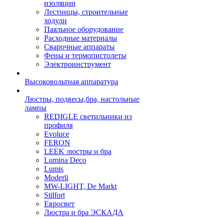
изоляции
Лестницы, строительные
ходули
Паяльное оборудование
Расходные материалы
Сварочные аппараты
Фены и термопистолеты
Электроинструмент
Высоковольтная аппаратура
Люстры, подвесы,бра, настольные
лампы
REDIGLE светильники из
профиля
Evoluce
FERON
LEEK люстры и бра
Lumina Deco
Lumis
Moderli
MW-LIGHT, De Markt
Stilfort
Евросвет
Люстра и бра ЭСКАДА