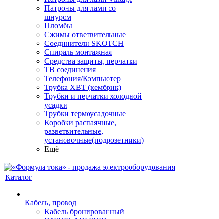
Патроны для ламп со
шнуром
Пломбы
Сжимы ответвительные
Соединители SKOTCH
Спираль монтажная
Средства защиты, перчатки
ТВ соединения
Телефония/Компьютер
Трубка ХВТ (кембрик)
Трубки и перчатки холодной
усадки
Трубки термоусадочные
Коробки распаячные,
разветвительные,
установочные(подрозетники)
Ещё
Каталог
Кабель, провод
Кабель бронированный