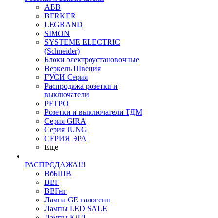
ABB
BERKER
LEGRAND
SIMON
SYSTEME ELECTRIC
(Schneider)
Блоки электроустановочные
Веркель Швеция
ГУСИ Серия
Распродажа розетки и
выключатели
РЕТРО
Розетки и выключатели ТДМ
Серия GIRA
Серия JUNG
СЕРИЯ ЭРА
Ещё
РАСПРОДАЖА!!!
ВбБШВ
ВВГ
ВВГнг
Лампа GE галогенн
Лампы LED SALE
Лампы КЛЛ