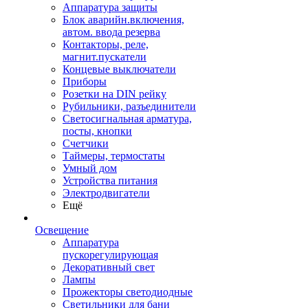
Аппаратура защиты
Блок аварийн.включения,
автом. ввода резерва
Контакторы, реле,
магнит.пускатели
Концевые выключатели
Приборы
Розетки на DIN рейку
Рубильники, разъединители
Светосигнальная арматура,
посты, кнопки
Счетчики
Таймеры, термостаты
Умный дом
Устройства питания
Электродвигатели
Ещё
Освещение
Аппаратура
пускорегулирующая
Декоративный свет
Лампы
Прожекторы светодиодные
Светильники для бани