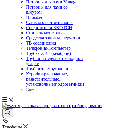
Патроны для ламп Vintage
Патроны для ламп со
шнуром
Пломбы
Сжимы ответвительные
Соединители SKOTCH
Спираль монтажная
Средства защиты, перчатки
ТВ соединения
Телефония/Компьютер
Трубка ХВТ (кембрик)
Трубки и перчатки холодной
усадки
Трубки термоусадочные
Коробки распаячные,
разветвительные,
установочные(подрозетники)
Ещё
Телефоны