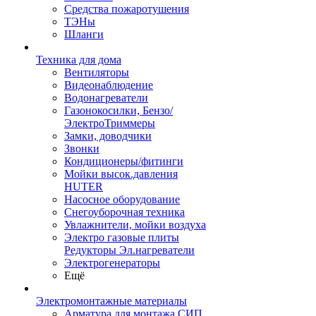
Средства пожаротушения
ТЭНы
Шланги
Техника для дома
Вентиляторы
Видеонаблюдение
Водонагреватели
Газонокосилки, Бензо/
ЭлектроТриммеры
Замки, доводчики
Звонки
Кондиционеры/фитинги
Мойки высок.давления
HUTER
Насосное оборудование
Снегоуборочная техника
Увлажнители, мойки воздуха
Электро газовые плиты
Редукторы Эл.нагреватели
Электрогенераторы
Ещё
Электромонтажные материалы
Арматура для монтажа СИП