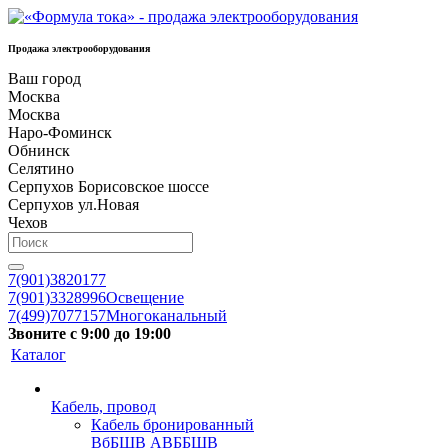
Продажа электрооборудования
Ваш город
Москва
Москва
Наро-Фоминск
Обнинск
Селятино
Серпухов Борисовское шоссе
Серпухов ул.Новая
Чехов
7(901)3820177
7(901)3328996
Освещение
7(499)7077157
Многоканальный
Звоните с 9:00 до 19:00
Каталог
Кабель, провод
Кабель бронированный
ВбБШВ АВББШВ