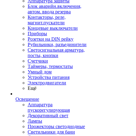
Аппаратура защиты
Блок аварийн.включения,
автом. ввода резерва
Контакторы, реле,
магнит.пускатели
Концевые выключатели
Приборы
Розетки на DIN рейку
Рубильники, разъединители
Светосигнальная арматура,
посты, кнопки
Счетчики
Таймеры, термостаты
Умный дом
Устройства питания
Электродвигатели
Ещё
Освещение
Аппаратура
пускорегулирующая
Декоративный свет
Лампы
Прожекторы светодиодные
Светильники для бани