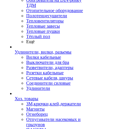
Обогреватель на DIN-рейку
ТДМ
Отопительное оборудование
Полотенцесушители
Тепловентиляторы
Тепловые завесы
Тепловые пушки
Тёплый пол
Ещё
Удлинители, вилки, разьемы
Вилки кабельные
Выключатели для бра
Разветвители, адаптеры
Розетки кабельные
Сетевые кабеля, шнуры
Соединители силовые
Удлинители
Хоз. товары
ЗМ,крючки,клей,держатели
Магниты
Огнеборец
Отпугиватели насекомых и
грызунов