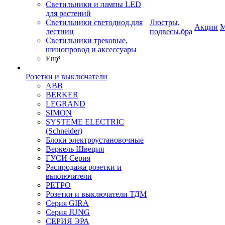
Светильники и лампы LED
для растений
Светильники светодиод.для
Люстры,
Акции
М
лестниц
подвесы,бра
Светильники трековые,
шинопровод и аксессуары
Ещё
Розетки и выключатели
ABB
BERKER
LEGRAND
SIMON
SYSTEME ELECTRIC
(Schneider)
Блоки электроустановочные
Веркель Швеция
ГУСИ Серия
Распродажа розетки и
выключатели
РЕТРО
Розетки и выключатели ТДМ
Серия GIRA
Серия JUNG
СЕРИЯ ЭРА