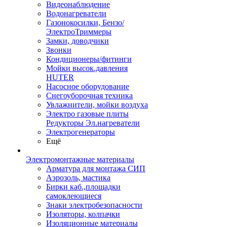
Видеонаблюдение
Водонагреватели
Газонокосилки, Бензо/
ЭлектроТриммеры
Замки, доводчики
Звонки
Кондиционеры/фитинги
Мойки высок.давления
HUTER
Насосное оборудование
Снегоуборочная техника
Увлажнители, мойки воздуха
Электро газовые плиты
Редукторы Эл.нагреватели
Электрогенераторы
Ещё
Электромонтажные материалы
Арматура для монтажа СИП
Аэрозоль, мастика
Бирки каб.,площадки
самоклеющиеся
Знаки электробезопасности
Изоляторы, колпачки
Изоляционные материалы