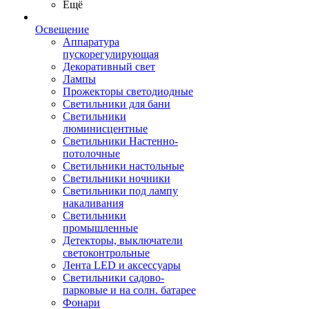
Ещё
Освещение
Аппаратура
пускорегулирующая
Декоративный свет
Лампы
Прожекторы светодиодные
Светильники для бани
Светильники
люминисцентные
Светильники Настенно-
потолочные
Светильники настольные
Светильники ночники
Светильники под лампу
накаливания
Светильники
промышленные
Детекторы, выключатели
светоконтрольные
Лента LED и аксессуары
Светильники садово-
парковые и на солн. батарее
Фонари