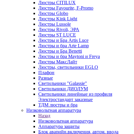
Люстры CITILUX
Люстры Favourite, F-Promo
Люстры Globo
Люстры Kink Light
Люстры Lussole
Люстры Rivoli, ЭРА
Люстры ST LUCE
Люстры и Бра Artis Luce
Люстры и бра Arte Lamp
Люстры и Бра Benetti
Люстры и бра Maytoni и Freya
Люстры МаксЛайт
Люстры, светильники EGLO
Плафон
Разные
Светильники "Galassie"
Светильники ДИОЛУМ
Светильники линейные из профиля
Электростандарт заказные
ТДМ люстры и бра
Низковольтная аппаратура
Назад
Низковольтная аппаратура
Аппаратура защиты
Блок аварийн.включения, автом. ввода