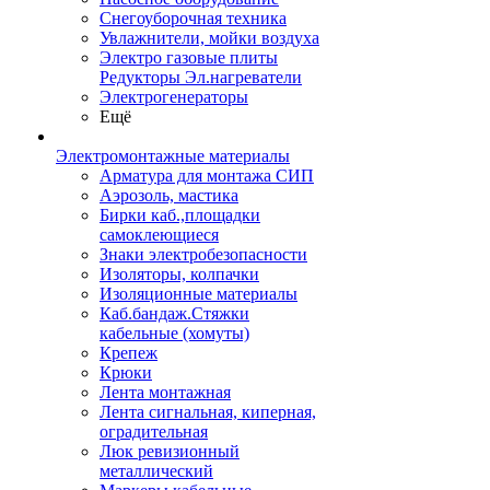
Снегоуборочная техника
Увлажнители, мойки воздуха
Электро газовые плиты
Редукторы Эл.нагреватели
Электрогенераторы
Ещё
Электромонтажные материалы
Арматура для монтажа СИП
Аэрозоль, мастика
Бирки каб.,площадки
самоклеющиеся
Знаки электробезопасности
Изоляторы, колпачки
Изоляционные материалы
Каб.бандаж.Стяжки
кабельные (хомуты)
Крепеж
Крюки
Лента монтажная
Лента сигнальная, киперная,
оградительная
Люк ревизионный
металлический