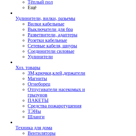
Тёплый пол
Ещё
Удлинители, вилки, разьемы
Вилки кабельные
Выключатели для бра
Разветвители, адаптеры
Розетки кабельные
Сетевые кабеля, шнуры
Соединители силовые
Удлинители
Хоз. товары
ЗМ,крючки,клей,держатели
Магниты
Огнеборец
Отпугиватели насекомых и
грызунов
ПАКЕТЫ
Средства пожаротушения
ТЭНы
Шланги
Техника для дома
Вентиляторы