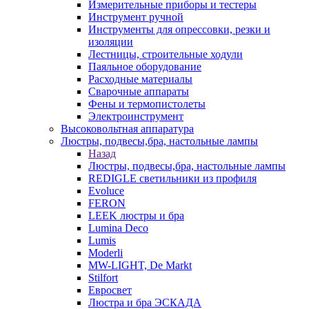
Измерительные приборы и тестеры
Инструмент ручной
Инструменты для опрессовки, резки и
изоляции
Лестницы, строительные ходули
Паяльное оборудование
Расходные материалы
Сварочные аппараты
Фены и термопистолеты
Электроинструмент
Высоковольтная аппаратура
Люстры, подвесы,бра, настольные лампы
Назад
Люстры, подвесы,бра, настольные лампы
REDIGLE светильники из профиля
Evoluce
FERON
LEEK люстры и бра
Lumina Deco
Lumis
Moderli
MW-LIGHT, De Markt
Stilfort
Евросвет
Люстра и бра ЭСКАДА