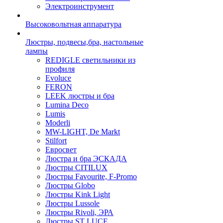
Электроинструмент
Высоковольтная аппаратура
Люстры, подвесы,бра, настольные
лампы
REDIGLE светильники из
профиля
Evoluce
FERON
LEEK люстры и бра
Lumina Deco
Lumis
Moderli
MW-LIGHT, De Markt
Stilfort
Евросвет
Люстра и бра ЭСКАДА
Люстры CITILUX
Люстры Favourite, F-Promo
Люстры Globo
Люстры Kink Light
Люстры Lussole
Люстры Rivoli, ЭРА
Люстры ST LUCE