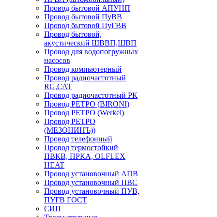
Провод бытовой АПУНП
Провод бытовой ПуВВ
Провод бытовой ПуГВВ
Провод бытовой,
акустический ШВВП,ШВП
Провод для водопогружных
насосов
Провод компьютерный
Провод радиочастотный
RG,САТ
Провод радиочастотный РК
Провод РЕТРО (BIRONI)
Провод РЕТРО (Werkel)
Провод РЕТРО
(МЕЗОНИНЪ))
Провод телефонный
Провод термостойкий
ПВКВ, ПРКА, OLFLEX
HEAT
Провод установочный АПВ
Провод установочный ПВС
Провод установочный ПУВ,
ПУГВ ГОСТ
СИП