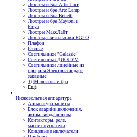
Люстры и Бра Artis Luce
Люстры и бра Arte Lamp
Люстры и Бра Benetti
Люстры и бра Maytoni и
Freya
Люстры МаксЛайт
Люстры, светильники EGLO
Плафон
Разные
Светильники "Galassie"
Светильники ДИОЛУМ
Светильники линейные из
профиля Электростандарт
заказные
ТДМ люстры и бра
Ещё
Низковольтная аппаратура
Аппаратура защиты
Блок аварийн.включения,
автом. ввода резерва
Контакторы, реле,
магнит.пускатели
Концевые выключатели
Приборы