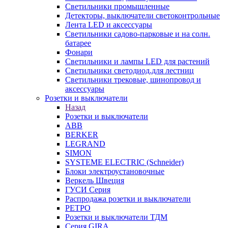
Светильники промышленные
Детекторы, выключатели светоконтрольные
Лента LED и аксессуары
Светильники садово-парковые и на солн.
батарее
Фонари
Светильники и лампы LED для растений
Светильники светодиод.для лестниц
Светильники трековые, шинопровод и
аксессуары
Розетки и выключатели
Назад
Розетки и выключатели
ABB
BERKER
LEGRAND
SIMON
SYSTEME ELECTRIC (Schneider)
Блоки электроустановочные
Веркель Швеция
ГУСИ Серия
Распродажа розетки и выключатели
РЕТРО
Розетки и выключатели ТДМ
Серия GIRA