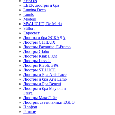
FERON
LEEK люстры и бра
Lumina Deco
Lumis
Moderli
MW-LIGHT, De Markt
Stilfort
Евросвет
Люстра и бра ЭСКАДА
Люстры CITILUX
Люстры Favourite, F-Promo
Люстры Globo
Люстры Kink Light
Люстры Lussole
Люстры Rivoli, ЭРА
Люстры ST LUCE
Люстры и Бра Artis Luce
Люстры и бра Arte Lamp
Люстры и Бра Benetti
Люстры и бра Maytoni и
Freya
Люстры МаксЛайт
Люстры, светильники EGLO
Плафон
Разные