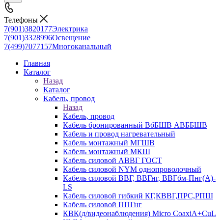
Телефоны
7(901)3820177
Электрика
7(901)3328996
Освещение
7(499)7077157
Многоканальный
Главная
Каталог
Назад
Каталог
Кабель, провод
Назад
Кабель, провод
Кабель бронированный ВбБШВ АВББШВ
Кабель и провод нагревательный
Кабель монтажный МГШВ
Кабель монтажный МКШ
Кабель силовой АВВГ ГОСТ
Кабель силовой NYM однопроволочный
Кабель силовой ВВГ, ВВГнг, ВВГбм-Пнг(А)-
LS
Кабель силовой гибкий КГ,КВВГ,ПРС,РПШ
Кабель силовой ППГнг
КВК(д/видеонаблюдения) Micro CoaxiA+CuL