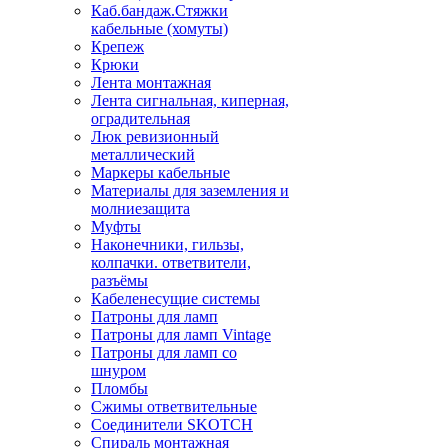
Каб.бандаж.Стяжки
кабельные (хомуты)
Крепеж
Крюки
Лента монтажная
Лента сигнальная, киперная,
оградительная
Люк ревизионный
металлический
Маркеры кабельные
Материалы для заземления и
молниезащита
Муфты
Наконечники, гильзы,
колпачки. ответвители,
разъёмы
Кабеленесущие системы
Патроны для ламп
Патроны для ламп Vintage
Патроны для ламп со
шнуром
Пломбы
Сжимы ответвительные
Соединители SKOTCH
Спираль монтажная