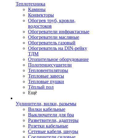
Теплотехника
Камины
Конвекторы
Обогрев труб, кровли,
водостоков
Обогреватели инфрактасные
Обогреватели масляные
Обогреватель газовый
Обогреватель на DIN-рейку
ТДМ
Отопительное оборудование
Полотенцесушители
Тепловентиляторы
Тепловые завесы
Тепловые пушки
Тёплый пол
Ещё
Удлинители, вилки, разьемы
Вилки кабельные
Выключатели для бра
Разветвители, адаптеры
Розетки кабельные
Сетевые кабеля, шнуры
Соединители силовые