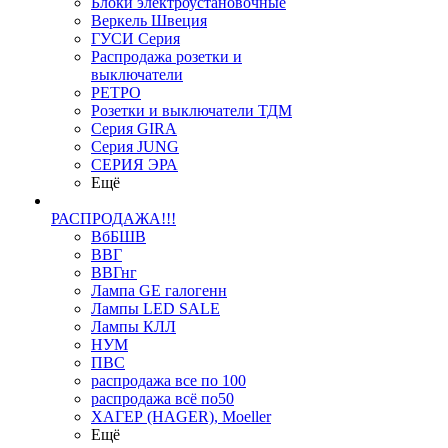
Блоки электроустановочные
Веркель Швеция
ГУСИ Серия
Распродажа розетки и
выключатели
РЕТРО
Розетки и выключатели ТДМ
Серия GIRA
Серия JUNG
СЕРИЯ ЭРА
Ещё
РАСПРОДАЖА!!!
ВбБШВ
ВВГ
ВВГнг
Лампа GE галогенн
Лампы LED SALE
Лампы КЛЛ
НУМ
ПВС
распродажа все по 100
распродажа всё по50
ХАГЕР (HAGER), Moeller
Ещё