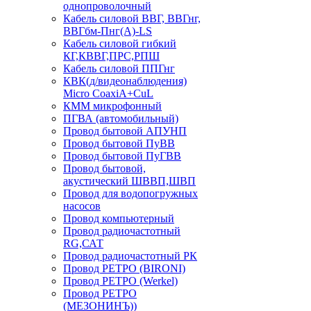
однопроволочный
Кабель силовой ВВГ, ВВГнг,
ВВГбм-Пнг(А)-LS
Кабель силовой гибкий
КГ,КВВГ,ПРС,РПШ
Кабель силовой ППГнг
КВК(д/видеонаблюдения)
Micro CoaxiA+CuL
КММ микрофонный
ПГВА (автомобильный)
Провод бытовой АПУНП
Провод бытовой ПуВВ
Провод бытовой ПуГВВ
Провод бытовой,
акустический ШВВП,ШВП
Провод для водопогружных
насосов
Провод компьютерный
Провод радиочастотный
RG,САТ
Провод радиочастотный РК
Провод РЕТРО (BIRONI)
Провод РЕТРО (Werkel)
Провод РЕТРО
(МЕЗОНИНЪ))