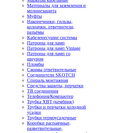
Маркеры кабельные
Материалы для заземления и
молниезащита
Муфты
Наконечники, гильзы,
колпачки. ответвители,
разъёмы
Кабеленесущие системы
Патроны для ламп
Патроны для ламп Vintage
Патроны для ламп со
шнуром
Пломбы
Сжимы ответвительные
Соединители SKOTCH
Спираль монтажная
Средства защиты, перчатки
ТВ соединения
Телефония/Компьютер
Трубка ХВТ (кембрик)
Трубки и перчатки холодной
усадки
Трубки термоусадочные
Коробки распаячные,
разветвительные,