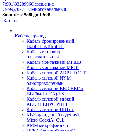
7(901)3328996
Освещение
7(499)7077157
Многоканальный
Звоните с 9:00 до 19:00
Каталог
Кабель, провод
Кабель бронированный
ВбБШВ АВББШВ
Кабель и провод
нагревательный
Кабель монтажный МГШВ
Кабель монтажный МКШ
Кабель силовой АВВГ ГОСТ
Кабель силовой NYM
однопроволочный
Кабель силовой ВВГ, ВВГнг,
ВВГбм-Пнг(А)-LS
Кабель силовой гибкий
КГ,КВВГ,ПРС,РПШ
Кабель силовой ППГнг
КВК(д/видеонаблюдения)
Micro CoaxiA+CuL
КММ микрофонный
ПГВА (автомобильный)