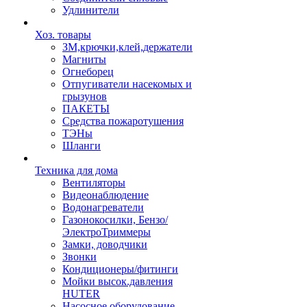
Удлинители
Хоз. товары
ЗМ,крючки,клей,держатели
Магниты
Огнеборец
Отпугиватели насекомых и
грызунов
ПАКЕТЫ
Средства пожаротушения
ТЭНы
Шланги
Техника для дома
Вентиляторы
Видеонаблюдение
Водонагреватели
Газонокосилки, Бензо/
ЭлектроТриммеры
Замки, доводчики
Звонки
Кондиционеры/фитинги
Мойки высок.давления
HUTER
Насосное оборудование