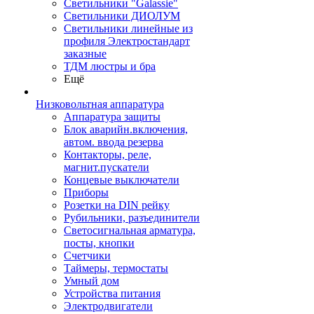
Светильники "Galassie"
Светильники ДИОЛУМ
Светильники линейные из
профиля Электростандарт
заказные
ТДМ люстры и бра
Ещё
Низковольтная аппаратура
Аппаратура защиты
Блок аварийн.включения,
автом. ввода резерва
Контакторы, реле,
магнит.пускатели
Концевые выключатели
Приборы
Розетки на DIN рейку
Рубильники, разъединители
Светосигнальная арматура,
посты, кнопки
Счетчики
Таймеры, термостаты
Умный дом
Устройства питания
Электродвигатели