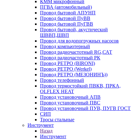
КММ микрофонный
ПГВА (автомобильный)
Провод бытовой АПУНП
Провод бытовой ПуВВ
Провод бытовой ПуГВВ
Провод бытовой, акустический
ШВВП,ШВП
Провод для водопогружных насосов
Провод компьютерный
Провод радиочастотный RG,САТ
Провод радиочастотный РК
Провод РЕТРО (BIRONI)
Провод РЕТРО (Werkel)
Провод РЕТРО (МЕЗОНИНЪ))
Провод телефонный
Провод термостойкий ПВКВ, ПРКА,
OLFLEX HEAT
Провод установочный АПВ
Провод установочный ПВС
Провод установочный ПУВ, ПУГВ ГОСТ
СИП
Тросы стальные
Инструмент
Назад
Инструмент