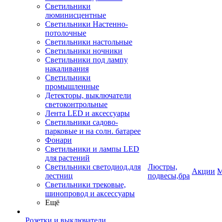
Светильники
люминисцентные
Светильники Настенно-
потолочные
Светильники настольные
Светильники ночники
Светильники под лампу
накаливания
Светильники
промышленные
Детекторы, выключатели
светоконтрольные
Лента LED и аксессуары
Светильники садово-
парковые и на солн. батарее
Фонари
Светильники и лампы LED
для растений
Светильники светодиод.для
Люстры,
Акции
М
лестниц
подвесы,бра
Светильники трековые,
шинопровод и аксессуары
Ещё
Розетки и выключатели