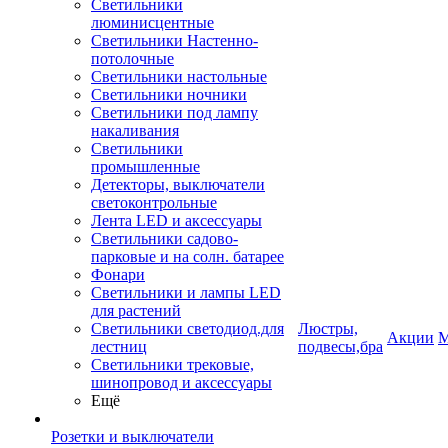
Светильники
люминисцентные
Светильники Настенно-
потолочные
Светильники настольные
Светильники ночники
Светильники под лампу
накаливания
Светильники
промышленные
Детекторы, выключатели
светоконтрольные
Лента LED и аксессуары
Светильники садово-
парковые и на солн. батарее
Фонари
Светильники и лампы LED
для растений
Светильники светодиод.для
Люстры,
Акции
М
лестниц
подвесы,бра
Светильники трековые,
шинопровод и аксессуары
Ещё
Розетки и выключатели