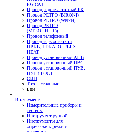
RG,САТ
Провод радиочастотный РК
Провод РЕТРО (BIRONI)
Провод РЕТРО (Werkel)
Провод РЕТРО
(МЕЗОНИНЪ))
Провод телефонный
Провод термостойкий
ПВКВ, ПРКА, OLFLEX
HEAT
Провод установочный АПВ
Провод установочный ПВС
Провод установочный ПУВ,
ПУГВ ГОСТ
СИП
Тросы стальные
Ещё
Инструмент
Измерительные приборы и
тестеры
Инструмент ручной
Инструменты для
опрессовки, резки и
изоляции