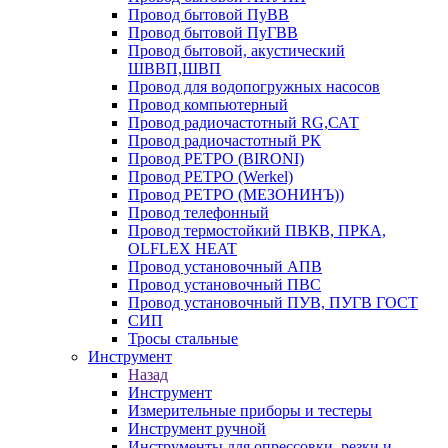
Провод бытовой ПуВВ
Провод бытовой ПуГВВ
Провод бытовой, акустический
ШВВП,ШВП
Провод для водопогружных насосов
Провод компьютерный
Провод радиочастотный RG,САТ
Провод радиочастотный РК
Провод РЕТРО (BIRONI)
Провод РЕТРО (Werkel)
Провод РЕТРО (МЕЗОНИНЪ))
Провод телефонный
Провод термостойкий ПВКВ, ПРКА,
OLFLEX HEAT
Провод установочный АПВ
Провод установочный ПВС
Провод установочный ПУВ, ПУГВ ГОСТ
СИП
Тросы стальные
Инструмент
Назад
Инструмент
Измерительные приборы и тестеры
Инструмент ручной
Инструменты для опрессовки, резки и