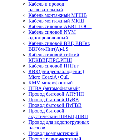
Кабель и провод
нагревательный
Кабель монтажный МГШВ
Кабель монтажный МКШ
Кабель силовой АВВГ ГОСТ
Кабель силовой NYM
однопроволочный
Кабель силовой ВВГ, ВВГнг,
ВВГбм-Пнг(А)-LS
Кабель силовой гибкий
КГ,КВВГ,ПРС,РПШ
Кабель силовой ППГнг
КВК(д/видеонаблюдения)
Micro CoaxiA+CuL
КММ микрофонный
ПГВА (автомобильный)
Провод бытовой АПУНП
Провод бытовой ПуВВ
Провод бытовой ПуГВВ
Провод бытовой,
акустический ШВВП,ШВП
Провод для водопогружных
насосов
Провод компьютерный
Провод радиочастотный