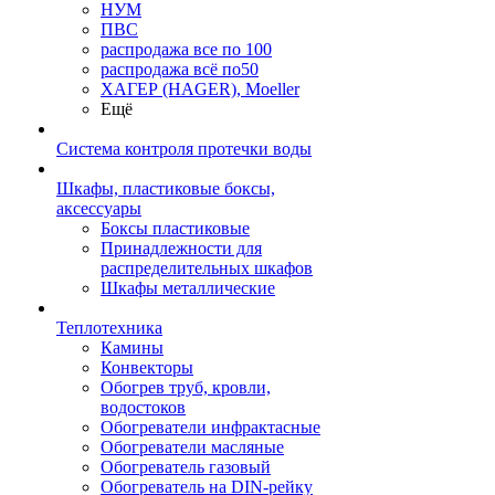
НУМ
ПВС
распродажа все по 100
распродажа всё по50
ХАГЕР (HAGER), Moeller
Ещё
Система контроля протечки воды
Шкафы, пластиковые боксы,
аксессуары
Боксы пластиковые
Принадлежности для
распределительных шкафов
Шкафы металлические
Теплотехника
Камины
Конвекторы
Обогрев труб, кровли,
водостоков
Обогреватели инфрактасные
Обогреватели масляные
Обогреватель газовый
Обогреватель на DIN-рейку