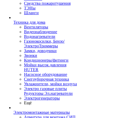
Средства пожаротушения
ТЭНы
Шланги
Техника для дома
Вентиляторы
Видеонаблюдение
Водонагреватели
Газонокосилки, Бензо/
ЭлектроТриммеры
Замки, доводчики
Звонки
Кондиционеры/фитинги
Мойки высок.давления
HUTER
Насосное оборудование
Снегоуборочная техника
Увлажнители, мойки воздуха
Электро газовые плиты
Редукторы Эл.нагреватели
Электрогенераторы
Ещё
Электромонтажные материалы
Арматура для монтажа СИП