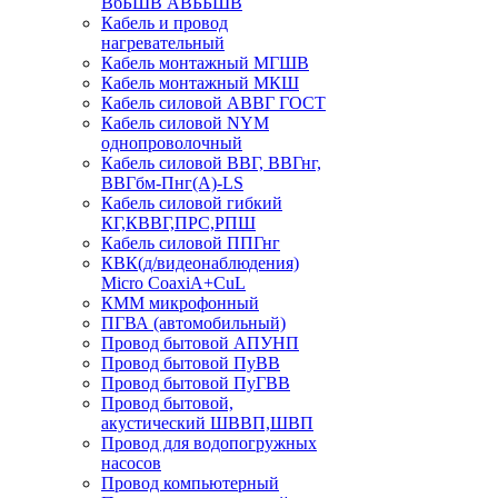
ВбБШВ АВББШВ
Кабель и провод
нагревательный
Кабель монтажный МГШВ
Кабель монтажный МКШ
Кабель силовой АВВГ ГОСТ
Кабель силовой NYM
однопроволочный
Кабель силовой ВВГ, ВВГнг,
ВВГбм-Пнг(А)-LS
Кабель силовой гибкий
КГ,КВВГ,ПРС,РПШ
Кабель силовой ППГнг
КВК(д/видеонаблюдения)
Micro CoaxiA+CuL
КММ микрофонный
ПГВА (автомобильный)
Провод бытовой АПУНП
Провод бытовой ПуВВ
Провод бытовой ПуГВВ
Провод бытовой,
акустический ШВВП,ШВП
Провод для водопогружных
насосов
Провод компьютерный