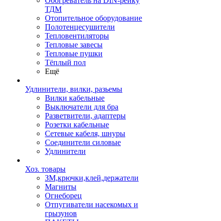
Обогреватель на DIN-рейку
ТДМ
Отопительное оборудование
Полотенцесушители
Тепловентиляторы
Тепловые завесы
Тепловые пушки
Тёплый пол
Ещё
Удлинители, вилки, разьемы
Вилки кабельные
Выключатели для бра
Разветвители, адаптеры
Розетки кабельные
Сетевые кабеля, шнуры
Соединители силовые
Удлинители
Хоз. товары
ЗМ,крючки,клей,держатели
Магниты
Огнеборец
Отпугиватели насекомых и
грызунов