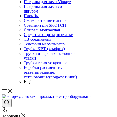
Патроны для ламп Vintage
Патроны для ламп со
шнуром
Пломбы
Сжимы ответвительные
Соединители SKOTCH
Спираль монтажная
Средства защиты, перчатки
ТВ соединения
Телефония/Компьютер
Трубка ХВТ (кембрик)
Трубки и перчатки холодной
усадки
Трубки термоусадочные
Коробки распаячные,
разветвительные,
установочные(подрозетники)
Ещё
Телефоны