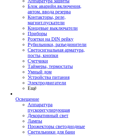
Аппаратура защиты
Блок аварийн.включения,
автом. ввода резерва
Контакторы, реле,
магнит.пускатели
Концевые выключатели
Приборы
Розетки на DIN рейку
Рубильники, разъединители
Светосигнальная арматура,
посты, кнопки
Счетчики
Таймеры, термостаты
Умный дом
Устройства питания
Электродвигатели
Ещё
Освещение
Аппаратура
пускорегулирующая
Декоративный свет
Лампы
Прожекторы светодиодные
Светильники для бани