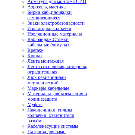
Арматура для монтажа СИП
Аэрозоль, мастика
Бирки каб.,площадки
самоклеющиеся
Знаки электробезопасности
Изоляторы, колпачки
Изоляционные материалы
Каб.бандаж.Стяжки
кабельные (хомуты)
Крепеж
Крюки
Лента монтажная
Лента сигнальная, киперная,
оградительная
Люк ревизионный
металлический
Маркеры кабельные
Материалы для заземления и
молниезащита
Муфты
Наконечники, гильзы,
колпачки. ответвители,
разъёмы
Кабеленесущие системы
Патроны для ламп