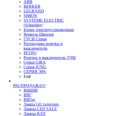
ABB
BERKER
LEGRAND
SIMON
SYSTEME ELECTRIC
(Schneider)
Блоки электроустановочные
Веркель Швеция
ГУСИ Серия
Распродажа розетки и
выключатели
РЕТРО
Розетки и выключатели ТДМ
Серия GIRA
Серия JUNG
СЕРИЯ ЭРА
Ещё
РАСПРОДАЖА!!!
ВбБШВ
ВВГ
ВВГнг
Лампа GE галогенн
Лампы LED SALE
Лампы КЛЛ