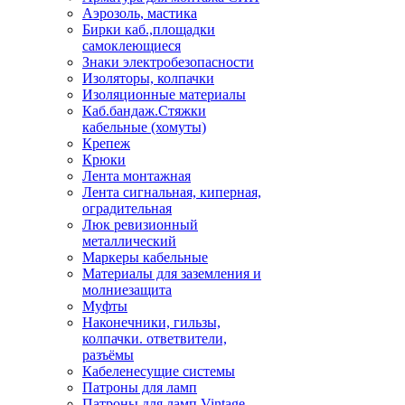
Аэрозоль, мастика
Бирки каб.,площадки
самоклеющиеся
Знаки электробезопасности
Изоляторы, колпачки
Изоляционные материалы
Каб.бандаж.Стяжки
кабельные (хомуты)
Крепеж
Крюки
Лента монтажная
Лента сигнальная, киперная,
оградительная
Люк ревизионный
металлический
Маркеры кабельные
Материалы для заземления и
молниезащита
Муфты
Наконечники, гильзы,
колпачки. ответвители,
разъёмы
Кабеленесущие системы
Патроны для ламп
Патроны для ламп Vintage