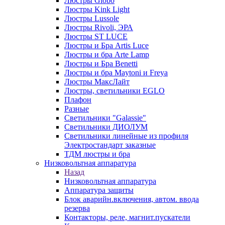
Люстры Globo
Люстры Kink Light
Люстры Lussole
Люстры Rivoli, ЭРА
Люстры ST LUCE
Люстры и Бра Artis Luce
Люстры и бра Arte Lamp
Люстры и Бра Benetti
Люстры и бра Maytoni и Freya
Люстры МаксЛайт
Люстры, светильники EGLO
Плафон
Разные
Светильники "Galassie"
Светильники ДИОЛУМ
Светильники линейные из профиля
Электростандарт заказные
ТДМ люстры и бра
Низковольтная аппаратура
Назад
Низковольтная аппаратура
Аппаратура защиты
Блок аварийн.включения, автом. ввода
резерва
Контакторы, реле, магнит.пускатели