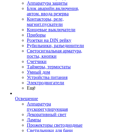
Аппаратура защиты
Блок аварийн.включения,
автом. ввода резерва
Контакторы, реле,
магнит.пускатели
Концевые выключатели
Приборы
Розетки на DIN рейку
Рубильники, разъединители
Светосигнальная арматура,
посты, кнопки
Счетчики
Таймеры, термостаты
Умный дом
Устройства питания
Электродвигатели
Ещё
Освещение
Аппаратура
пускорегулирующая
Декоративный свет
Лампы
Прожекторы светодиодные
Светильники для бани