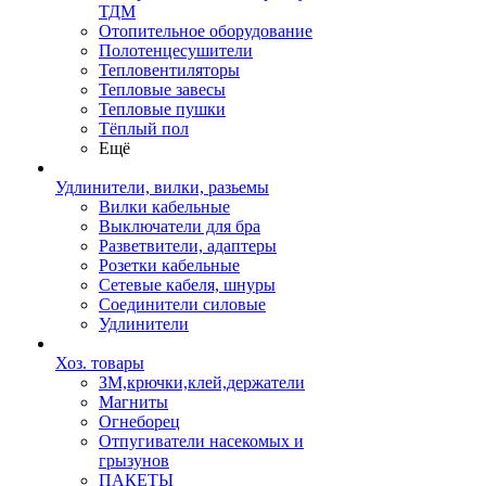
ТДМ
Отопительное оборудование
Полотенцесушители
Тепловентиляторы
Тепловые завесы
Тепловые пушки
Тёплый пол
Ещё
Удлинители, вилки, разьемы
Вилки кабельные
Выключатели для бра
Разветвители, адаптеры
Розетки кабельные
Сетевые кабеля, шнуры
Соединители силовые
Удлинители
Хоз. товары
ЗМ,крючки,клей,держатели
Магниты
Огнеборец
Отпугиватели насекомых и
грызунов
ПАКЕТЫ