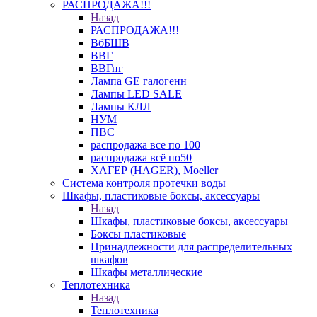
РАСПРОДАЖА!!!
Назад
РАСПРОДАЖА!!!
ВбБШВ
ВВГ
ВВГнг
Лампа GE галогенн
Лампы LED SALE
Лампы КЛЛ
НУМ
ПВС
распродажа все по 100
распродажа всё по50
ХАГЕР (HAGER), Moeller
Система контроля протечки воды
Шкафы, пластиковые боксы, аксессуары
Назад
Шкафы, пластиковые боксы, аксессуары
Боксы пластиковые
Принадлежности для распределительных
шкафов
Шкафы металлические
Теплотехника
Назад
Теплотехника