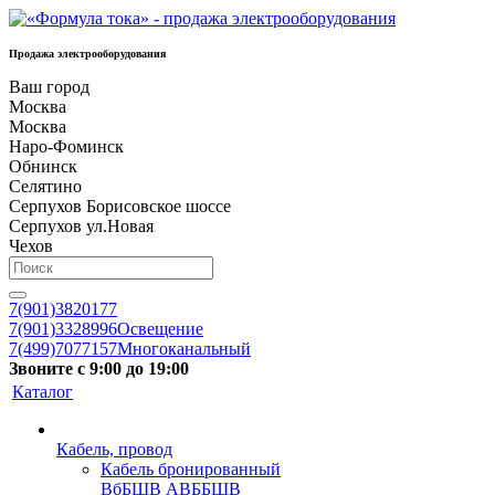
Продажа электрооборудования
Ваш город
Москва
Москва
Наро-Фоминск
Обнинск
Селятино
Серпухов Борисовское шоссе
Серпухов ул.Новая
Чехов
7(901)3820177
7(901)3328996
Освещение
7(499)7077157
Многоканальный
Звоните с 9:00 до 19:00
Каталог
Кабель, провод
Кабель бронированный
ВбБШВ АВББШВ