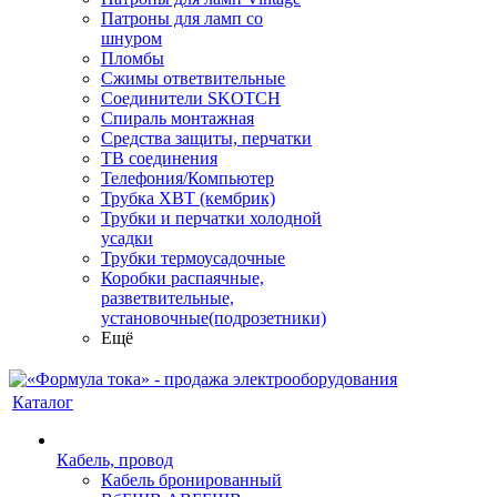
Патроны для ламп со
шнуром
Пломбы
Сжимы ответвительные
Соединители SKOTCH
Спираль монтажная
Средства защиты, перчатки
ТВ соединения
Телефония/Компьютер
Трубка ХВТ (кембрик)
Трубки и перчатки холодной
усадки
Трубки термоусадочные
Коробки распаячные,
разветвительные,
установочные(подрозетники)
Ещё
Каталог
Кабель, провод
Кабель бронированный