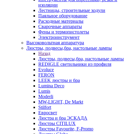
изоляции
Лестницы, строительные ходули
Паяльное оборудование
Расходные материалы
Сварочные аппараты
Фены и термопистолеты
Электроинструмент
Высоковольтная аппаратура
Люстры, подвесы,бра, настольные лампы
Назад
Люстры, подвесы,бра, настольные лампы
REDIGLE светильники из профиля
Evoluce
FERON
LEEK люстры и бра
Lumina Deco
Lumis
Moderli
MW-LIGHT, De Markt
Stilfort
Евросвет
Люстра и бра ЭСКАДА
Люстры CITILUX
Люстры Favourite, F-Promo