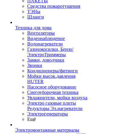
ПАКЕТЫ
Средства пожаротушения
ТЭНы
Шланги
Техника для дома
Вентиляторы
Видеонаблюдение
Водонагреватели
Газонокосилки, Бензо/
ЭлектроТриммеры
Замки, доводчики
Звонки
Кондиционеры/фитинги
Мойки высок.давления
HUTER
Насосное оборудование
Снегоуборочная техника
Увлажнители, мойки воздуха
Электро газовые плиты
Редукторы Эл.нагреватели
Электрогенераторы
Ещё
Электромонтажные материалы