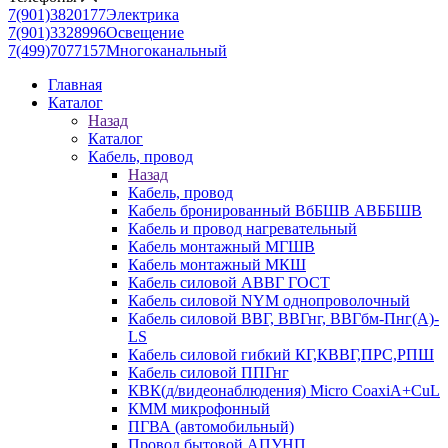
7(901)3820177
Электрика
7(901)3328996
Освещение
7(499)7077157
Многоканальный
Главная
Каталог
Назад
Каталог
Кабель, провод
Назад
Кабель, провод
Кабель бронированный ВбБШВ АВББШВ
Кабель и провод нагревательный
Кабель монтажный МГШВ
Кабель монтажный МКШ
Кабель силовой АВВГ ГОСТ
Кабель силовой NYM однопроволочный
Кабель силовой ВВГ, ВВГнг, ВВГбм-Пнг(А)-
LS
Кабель силовой гибкий КГ,КВВГ,ПРС,РПШ
Кабель силовой ППГнг
КВК(д/видеонаблюдения) Micro CoaxiA+CuL
КММ микрофонный
ПГВА (автомобильный)
Провод бытовой АПУНП