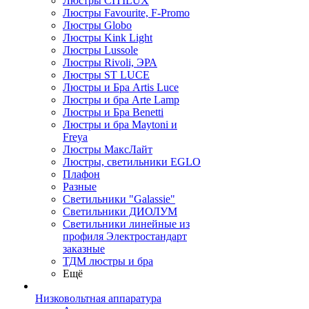
Люстры CITILUX
Люстры Favourite, F-Promo
Люстры Globo
Люстры Kink Light
Люстры Lussole
Люстры Rivoli, ЭРА
Люстры ST LUCE
Люстры и Бра Artis Luce
Люстры и бра Arte Lamp
Люстры и Бра Benetti
Люстры и бра Maytoni и
Freya
Люстры МаксЛайт
Люстры, светильники EGLO
Плафон
Разные
Светильники "Galassie"
Светильники ДИОЛУМ
Светильники линейные из
профиля Электростандарт
заказные
ТДМ люстры и бра
Ещё
Низковольтная аппаратура