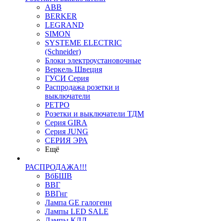
ABB
BERKER
LEGRAND
SIMON
SYSTEME ELECTRIC
(Schneider)
Блоки электроустановочные
Веркель Швеция
ГУСИ Серия
Распродажа розетки и
выключатели
РЕТРО
Розетки и выключатели ТДМ
Серия GIRA
Серия JUNG
СЕРИЯ ЭРА
Ещё
РАСПРОДАЖА!!!
ВбБШВ
ВВГ
ВВГнг
Лампа GE галогенн
Лампы LED SALE
Лампы КЛЛ