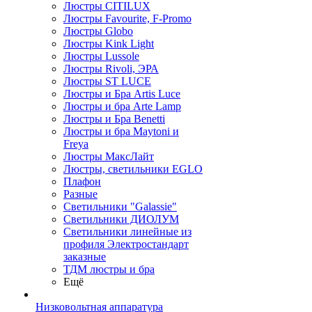
Люстры CITILUX
Люстры Favourite, F-Promo
Люстры Globo
Люстры Kink Light
Люстры Lussole
Люстры Rivoli, ЭРА
Люстры ST LUCE
Люстры и Бра Artis Luce
Люстры и бра Arte Lamp
Люстры и Бра Benetti
Люстры и бра Maytoni и
Freya
Люстры МаксЛайт
Люстры, светильники EGLO
Плафон
Разные
Светильники "Galassie"
Светильники ДИОЛУМ
Светильники линейные из
профиля Электростандарт
заказные
ТДМ люстры и бра
Ещё
Низковольтная аппаратура