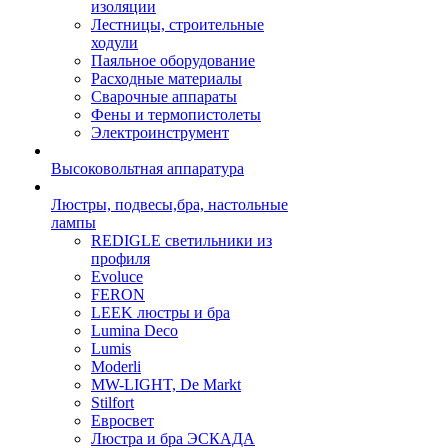
изоляции
Лестницы, строительные
ходули
Паяльное оборудование
Расходные материалы
Сварочные аппараты
Фены и термопистолеты
Электроинструмент
Высоковольтная аппаратура
Люстры, подвесы,бра, настольные
лампы
REDIGLE светильники из
профиля
Evoluce
FERON
LEEK люстры и бра
Lumina Deco
Lumis
Moderli
MW-LIGHT, De Markt
Stilfort
Евросвет
Люстра и бра ЭСКАДА