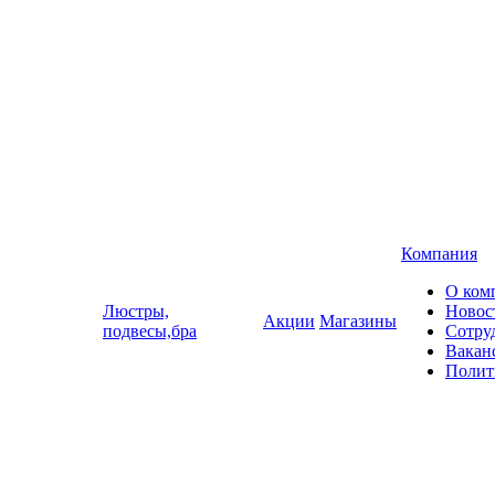
Компания
О ком
Люстры,
Новос
Акции
Магазины
подвесы,бра
Сотру
Вакан
Полит