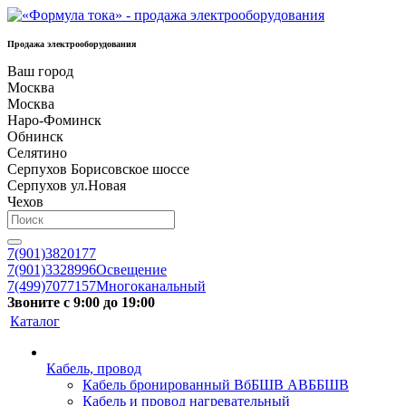
Продажа электрооборудования
Ваш город
Москва
Москва
Наро-Фоминск
Обнинск
Селятино
Серпухов Борисовское шоссе
Серпухов ул.Новая
Чехов
7(901)3820177
7(901)3328996
Освещение
7(499)7077157
Многоканальный
Звоните с 9:00 до 19:00
Каталог
Кабель, провод
Кабель бронированный ВбБШВ АВББШВ
Кабель и провод нагревательный