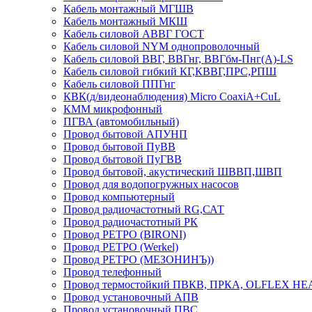
Кабель монтажный МГШВ
Кабель монтажный МКШ
Кабель силовой АВВГ ГОСТ
Кабель силовой NYM однопроволочный
Кабель силовой ВВГ, ВВГнг, ВВГбм-Пнг(А)-LS
Кабель силовой гибкий КГ,КВВГ,ПРС,РПШ
Кабель силовой ППГнг
КВК(д/видеонаблюдения) Micro CoaxiA+CuL
КММ микрофонный
ПГВА (автомобильный)
Провод бытовой АПУНП
Провод бытовой ПуВВ
Провод бытовой ПуГВВ
Провод бытовой, акустический ШВВП,ШВП
Провод для водопогружных насосов
Провод компьютерный
Провод радиочастотный RG,САТ
Провод радиочастотный РК
Провод РЕТРО (BIRONI)
Провод РЕТРО (Werkel)
Провод РЕТРО (МЕЗОНИНЪ))
Провод телефонный
Провод термостойкий ПВКВ, ПРКА, OLFLEX HE
Провод установочный АПВ
Провод установочный ПВС