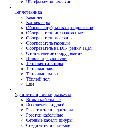
Шкафы металлические
Теплотехника
Камины
Конвекторы
Обогрев труб, кровли, водостоков
Обогреватели инфрактасные
Обогреватели масляные
Обогреватель газовый
Обогреватель на DIN-рейку ТДМ
Отопительное оборудование
Полотенцесушители
Тепловентиляторы
Тепловые завесы
Тепловые пушки
Тёплый пол
Ещё
Удлинители, вилки, разьемы
Вилки кабельные
Выключатели для бра
Разветвители, адаптеры
Розетки кабельные
Сетевые кабеля, шнуры
Соединители силовые