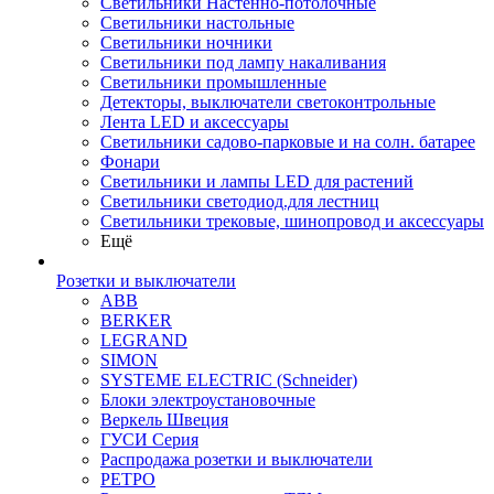
Светильники Настенно-потолочные
Светильники настольные
Светильники ночники
Светильники под лампу накаливания
Светильники промышленные
Детекторы, выключатели светоконтрольные
Лента LED и аксессуары
Светильники садово-парковые и на солн. батарее
Фонари
Светильники и лампы LED для растений
Светильники светодиод.для лестниц
Светильники трековые, шинопровод и аксессуары
Ещё
Розетки и выключатели
ABB
BERKER
LEGRAND
SIMON
SYSTEME ELECTRIC (Schneider)
Блоки электроустановочные
Веркель Швеция
ГУСИ Серия
Распродажа розетки и выключатели
РЕТРО