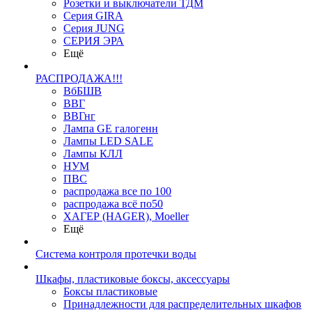
Розетки и выключатели ТДМ
Серия GIRA
Серия JUNG
СЕРИЯ ЭРА
Ещё
РАСПРОДАЖА!!!
ВбБШВ
ВВГ
ВВГнг
Лампа GE галогенн
Лампы LED SALE
Лампы КЛЛ
НУМ
ПВС
распродажа все по 100
распродажа всё по50
ХАГЕР (HAGER), Moeller
Ещё
Система контроля протечки воды
Шкафы, пластиковые боксы, аксессуары
Боксы пластиковые
Принадлежности для распределительных шкафов