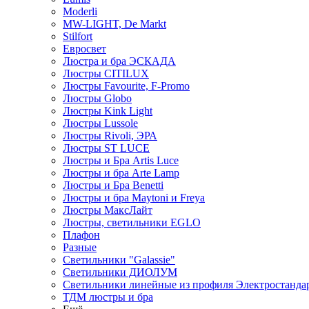
Moderli
MW-LIGHT, De Markt
Stilfort
Евросвет
Люстра и бра ЭСКАДА
Люстры CITILUX
Люстры Favourite, F-Promo
Люстры Globo
Люстры Kink Light
Люстры Lussole
Люстры Rivoli, ЭРА
Люстры ST LUCE
Люстры и Бра Artis Luce
Люстры и бра Arte Lamp
Люстры и Бра Benetti
Люстры и бра Maytoni и Freya
Люстры МаксЛайт
Люстры, светильники EGLO
Плафон
Разные
Светильники "Galassie"
Светильники ДИОЛУМ
Светильники линейные из профиля Электростандар
ТДМ люстры и бра