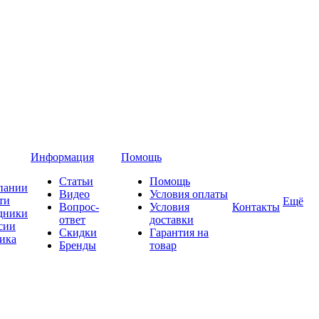
Информация
Помощь
Статьи
Помощь
пании
Видео
Условия оплаты
ти
Ещё
Вопрос-
Условия
Контакты
дники
ответ
доставки
сии
Скидки
Гарантия на
ика
Бренды
товар