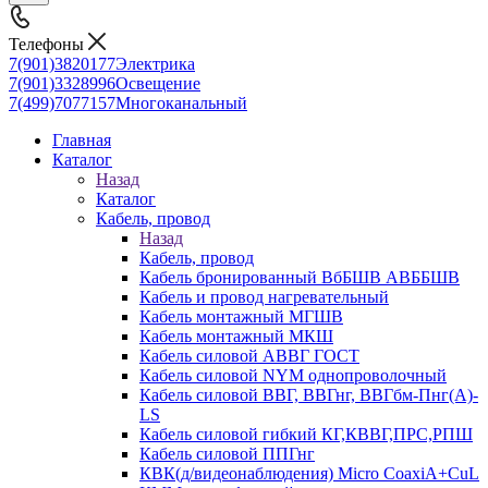
Телефоны
7(901)3820177
Электрика
7(901)3328996
Освещение
7(499)7077157
Многоканальный
Главная
Каталог
Назад
Каталог
Кабель, провод
Назад
Кабель, провод
Кабель бронированный ВбБШВ АВББШВ
Кабель и провод нагревательный
Кабель монтажный МГШВ
Кабель монтажный МКШ
Кабель силовой АВВГ ГОСТ
Кабель силовой NYM однопроволочный
Кабель силовой ВВГ, ВВГнг, ВВГбм-Пнг(А)-
LS
Кабель силовой гибкий КГ,КВВГ,ПРС,РПШ
Кабель силовой ППГнг
КВК(д/видеонаблюдения) Micro CoaxiA+CuL