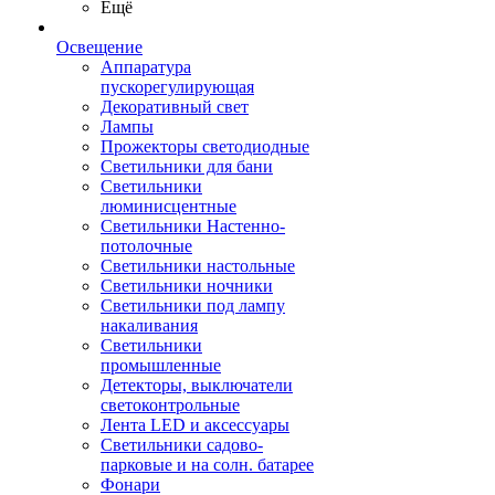
Ещё
Освещение
Аппаратура
пускорегулирующая
Декоративный свет
Лампы
Прожекторы светодиодные
Светильники для бани
Светильники
люминисцентные
Светильники Настенно-
потолочные
Светильники настольные
Светильники ночники
Светильники под лампу
накаливания
Светильники
промышленные
Детекторы, выключатели
светоконтрольные
Лента LED и аксессуары
Светильники садово-
парковые и на солн. батарее
Фонари