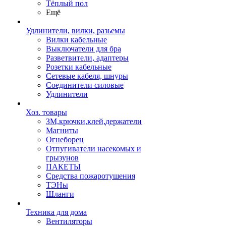
Тёплый пол
Ещё
Удлинители, вилки, разьемы
Вилки кабельные
Выключатели для бра
Разветвители, адаптеры
Розетки кабельные
Сетевые кабеля, шнуры
Соединители силовые
Удлинители
Хоз. товары
ЗМ,крючки,клей,держатели
Магниты
Огнеборец
Отпугиватели насекомых и
грызунов
ПАКЕТЫ
Средства пожаротушения
ТЭНы
Шланги
Техника для дома
Вентиляторы