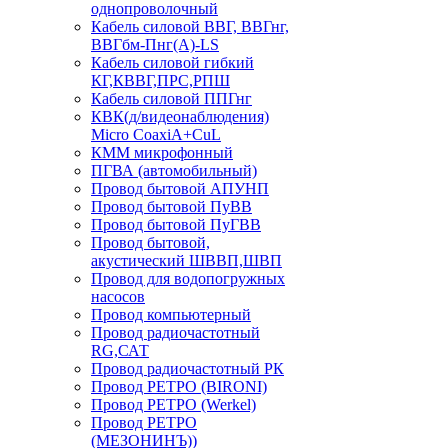
однопроволочный
Кабель силовой ВВГ, ВВГнг,
ВВГбм-Пнг(А)-LS
Кабель силовой гибкий
КГ,КВВГ,ПРС,РПШ
Кабель силовой ППГнг
КВК(д/видеонаблюдения)
Micro CoaxiA+CuL
КММ микрофонный
ПГВА (автомобильный)
Провод бытовой АПУНП
Провод бытовой ПуВВ
Провод бытовой ПуГВВ
Провод бытовой,
акустический ШВВП,ШВП
Провод для водопогружных
насосов
Провод компьютерный
Провод радиочастотный
RG,САТ
Провод радиочастотный РК
Провод РЕТРО (BIRONI)
Провод РЕТРО (Werkel)
Провод РЕТРО
(МЕЗОНИНЪ))