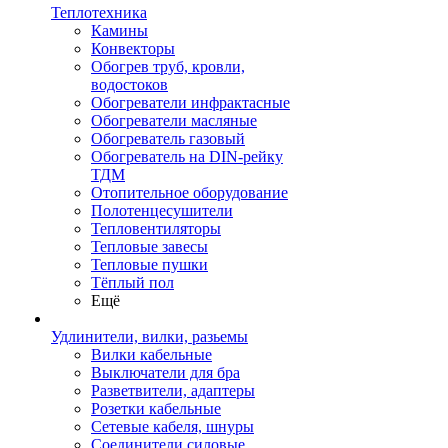
Теплотехника
Камины
Конвекторы
Обогрев труб, кровли,
водостоков
Обогреватели инфрактасные
Обогреватели масляные
Обогреватель газовый
Обогреватель на DIN-рейку
ТДМ
Отопительное оборудование
Полотенцесушители
Тепловентиляторы
Тепловые завесы
Тепловые пушки
Тёплый пол
Ещё
Удлинители, вилки, разьемы
Вилки кабельные
Выключатели для бра
Разветвители, адаптеры
Розетки кабельные
Сетевые кабеля, шнуры
Соединители силовые