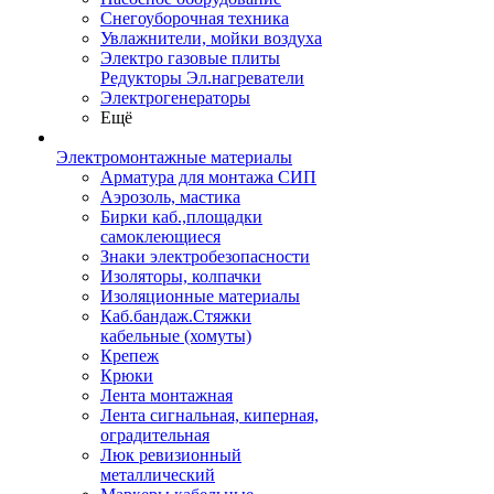
Снегоуборочная техника
Увлажнители, мойки воздуха
Электро газовые плиты
Редукторы Эл.нагреватели
Электрогенераторы
Ещё
Электромонтажные материалы
Арматура для монтажа СИП
Аэрозоль, мастика
Бирки каб.,площадки
самоклеющиеся
Знаки электробезопасности
Изоляторы, колпачки
Изоляционные материалы
Каб.бандаж.Стяжки
кабельные (хомуты)
Крепеж
Крюки
Лента монтажная
Лента сигнальная, киперная,
оградительная
Люк ревизионный
металлический