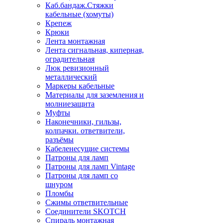
Каб.бандаж.Стяжки
кабельные (хомуты)
Крепеж
Крюки
Лента монтажная
Лента сигнальная, киперная,
оградительная
Люк ревизионный
металлический
Маркеры кабельные
Материалы для заземления и
молниезащита
Муфты
Наконечники, гильзы,
колпачки. ответвители,
разъёмы
Кабеленесущие системы
Патроны для ламп
Патроны для ламп Vintage
Патроны для ламп со
шнуром
Пломбы
Сжимы ответвительные
Соединители SKOTCH
Спираль монтажная