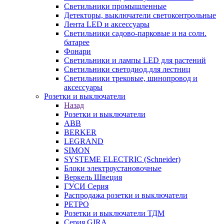
Светильники промышленные
Детекторы, выключатели светоконтрольные
Лента LED и аксессуары
Светильники садово-парковые и на солн.
батарее
Фонари
Светильники и лампы LED для растений
Светильники светодиод.для лестниц
Светильники трековые, шинопровод и
аксессуары
Розетки и выключатели
Назад
Розетки и выключатели
ABB
BERKER
LEGRAND
SIMON
SYSTEME ELECTRIC (Schneider)
Блоки электроустановочные
Веркель Швеция
ГУСИ Серия
Распродажа розетки и выключатели
РЕТРО
Розетки и выключатели ТДМ
Серия GIRA