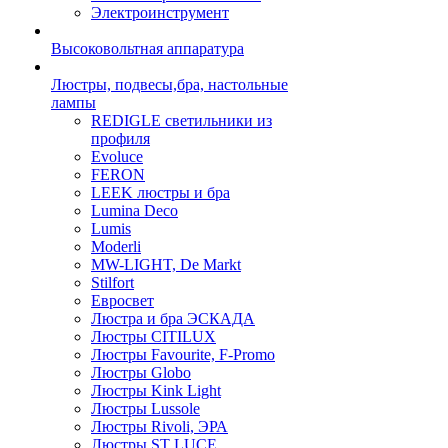
Электроинструмент
Высоковольтная аппаратура
Люстры, подвесы,бра, настольные
лампы
REDIGLE светильники из
профиля
Evoluce
FERON
LEEK люстры и бра
Lumina Deco
Lumis
Moderli
MW-LIGHT, De Markt
Stilfort
Евросвет
Люстра и бра ЭСКАДА
Люстры CITILUX
Люстры Favourite, F-Promo
Люстры Globo
Люстры Kink Light
Люстры Lussole
Люстры Rivoli, ЭРА
Люстры ST LUCE