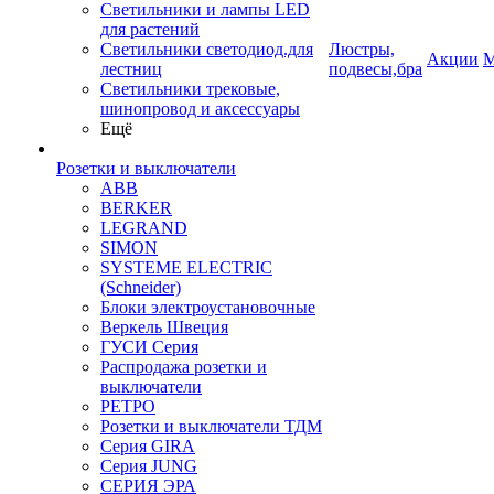
Светильники и лампы LED
для растений
Светильники светодиод.для
Люстры,
Акции
М
лестниц
подвесы,бра
Светильники трековые,
шинопровод и аксессуары
Ещё
Розетки и выключатели
ABB
BERKER
LEGRAND
SIMON
SYSTEME ELECTRIC
(Schneider)
Блоки электроустановочные
Веркель Швеция
ГУСИ Серия
Распродажа розетки и
выключатели
РЕТРО
Розетки и выключатели ТДМ
Серия GIRA
Серия JUNG
СЕРИЯ ЭРА