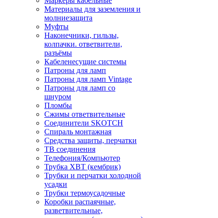
Маркеры кабельные
Материалы для заземления и
молниезащита
Муфты
Наконечники, гильзы,
колпачки. ответвители,
разъёмы
Кабеленесущие системы
Патроны для ламп
Патроны для ламп Vintage
Патроны для ламп со
шнуром
Пломбы
Сжимы ответвительные
Соединители SKOTCH
Спираль монтажная
Средства защиты, перчатки
ТВ соединения
Телефония/Компьютер
Трубка ХВТ (кембрик)
Трубки и перчатки холодной
усадки
Трубки термоусадочные
Коробки распаячные,
разветвительные,