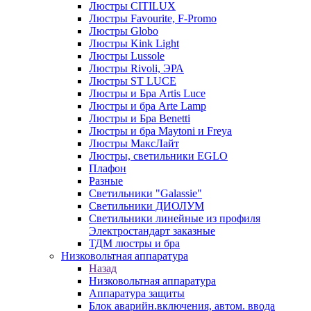
Люстры CITILUX
Люстры Favourite, F-Promo
Люстры Globo
Люстры Kink Light
Люстры Lussole
Люстры Rivoli, ЭРА
Люстры ST LUCE
Люстры и Бра Artis Luce
Люстры и бра Arte Lamp
Люстры и Бра Benetti
Люстры и бра Maytoni и Freya
Люстры МаксЛайт
Люстры, светильники EGLO
Плафон
Разные
Светильники "Galassie"
Светильники ДИОЛУМ
Светильники линейные из профиля
Электростандарт заказные
ТДМ люстры и бра
Низковольтная аппаратура
Назад
Низковольтная аппаратура
Аппаратура защиты
Блок аварийн.включения, автом. ввода