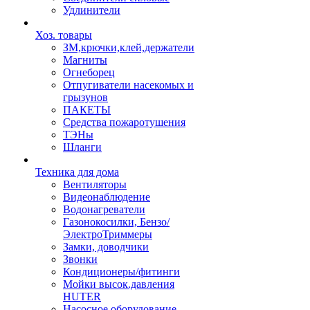
Удлинители
Хоз. товары
ЗМ,крючки,клей,держатели
Магниты
Огнеборец
Отпугиватели насекомых и
грызунов
ПАКЕТЫ
Средства пожаротушения
ТЭНы
Шланги
Техника для дома
Вентиляторы
Видеонаблюдение
Водонагреватели
Газонокосилки, Бензо/
ЭлектроТриммеры
Замки, доводчики
Звонки
Кондиционеры/фитинги
Мойки высок.давления
HUTER
Насосное оборудование