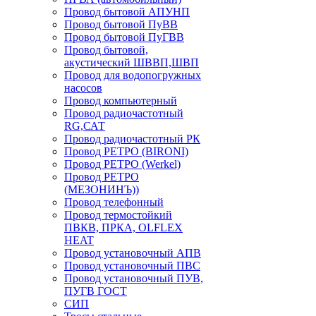
Провод бытовой АПУНП
Провод бытовой ПуВВ
Провод бытовой ПуГВВ
Провод бытовой,
акустический ШВВП,ШВП
Провод для водопогружных
насосов
Провод компьютерный
Провод радиочастотный
RG,САТ
Провод радиочастотный РК
Провод РЕТРО (BIRONI)
Провод РЕТРО (Werkel)
Провод РЕТРО
(МЕЗОНИНЪ))
Провод телефонный
Провод термостойкий
ПВКВ, ПРКА, OLFLEX
HEAT
Провод установочный АПВ
Провод установочный ПВС
Провод установочный ПУВ,
ПУГВ ГОСТ
СИП