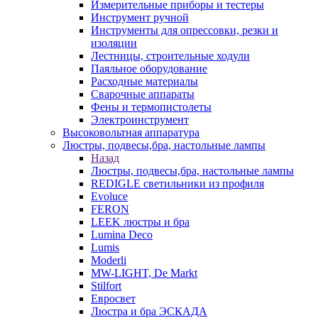
Измерительные приборы и тестеры
Инструмент ручной
Инструменты для опрессовки, резки и
изоляции
Лестницы, строительные ходули
Паяльное оборудование
Расходные материалы
Сварочные аппараты
Фены и термопистолеты
Электроинструмент
Высоковольтная аппаратура
Люстры, подвесы,бра, настольные лампы
Назад
Люстры, подвесы,бра, настольные лампы
REDIGLE светильники из профиля
Evoluce
FERON
LEEK люстры и бра
Lumina Deco
Lumis
Moderli
MW-LIGHT, De Markt
Stilfort
Евросвет
Люстра и бра ЭСКАДА