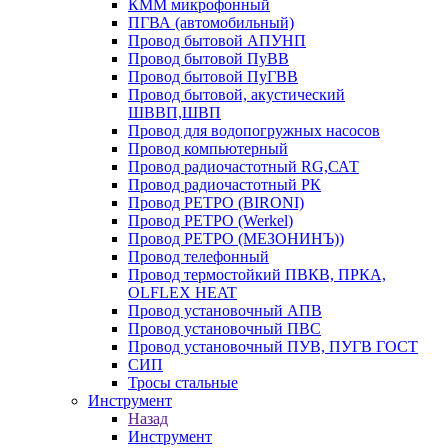
КММ микрофонный
ПГВА (автомобильный)
Провод бытовой АПУНП
Провод бытовой ПуВВ
Провод бытовой ПуГВВ
Провод бытовой, акустический
ШВВП,ШВП
Провод для водопогружных насосов
Провод компьютерный
Провод радиочастотный RG,САТ
Провод радиочастотный РК
Провод РЕТРО (BIRONI)
Провод РЕТРО (Werkel)
Провод РЕТРО (МЕЗОНИНЪ))
Провод телефонный
Провод термостойкий ПВКВ, ПРКА,
OLFLEX HEAT
Провод установочный АПВ
Провод установочный ПВС
Провод установочный ПУВ, ПУГВ ГОСТ
СИП
Тросы стальные
Инструмент
Назад
Инструмент