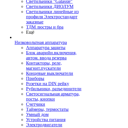
Светильники "Galassie"
Светильники ДИОЛУМ
Светильники линейные из
профиля Электростандарт
заказные
ТДМ люстры и бра
Ещё
Низковольтная аппаратура
Аппаратура защиты
Блок аварийн.включения,
автом. ввода резерва
Контакторы, реле,
магнит.пускатели
Концевые выключатели
Приборы
Розетки на DIN рейку
Рубильники, разъединители
Светосигнальная арматура,
посты, кнопки
Счетчики
Таймеры, термостаты
Умный дом
Устройства питания
Электродвигатели