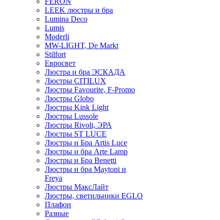
FERON
LEEK люстры и бра
Lumina Deco
Lumis
Moderli
MW-LIGHT, De Markt
Stilfort
Евросвет
Люстра и бра ЭСКАДА
Люстры CITILUX
Люстры Favourite, F-Promo
Люстры Globo
Люстры Kink Light
Люстры Lussole
Люстры Rivoli, ЭРА
Люстры ST LUCE
Люстры и Бра Artis Luce
Люстры и бра Arte Lamp
Люстры и Бра Benetti
Люстры и бра Maytoni и
Freya
Люстры МаксЛайт
Люстры, светильники EGLO
Плафон
Разные