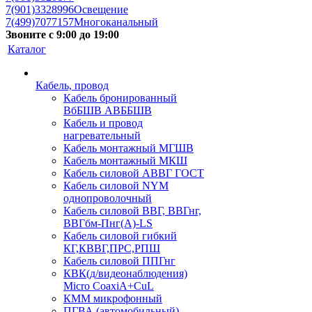
7(901)3328996
Освещение
7(499)7077157
Многоканальный
Звоните с 9:00 до 19:00
Каталог
Кабель, провод
Кабель бронированный
ВбБШВ АВББШВ
Кабель и провод
нагревательный
Кабель монтажный МГШВ
Кабель монтажный МКШ
Кабель силовой АВВГ ГОСТ
Кабель силовой NYM
однопроволочный
Кабель силовой ВВГ, ВВГнг,
ВВГбм-Пнг(А)-LS
Кабель силовой гибкий
КГ,КВВГ,ПРС,РПШ
Кабель силовой ППГнг
КВК(д/видеонаблюдения)
Micro CoaxiA+CuL
КММ микрофонный
ПГВА (автомобильный)