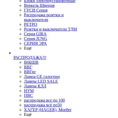
Блоки электроустановочные
Веркель Швеция
ГУСИ Серия
Распродажа розетки и
выключатели
РЕТРО
Розетки и выключатели ТДМ
Серия GIRA
Серия JUNG
СЕРИЯ ЭРА
Ещё
РАСПРОДАЖА!!!
ВбБШВ
ВВГ
ВВГнг
Лампа GE галогенн
Лампы LED SALE
Лампы КЛЛ
НУМ
ПВС
распродажа все по 100
распродажа всё по50
ХАГЕР (HAGER), Moeller
Ещё