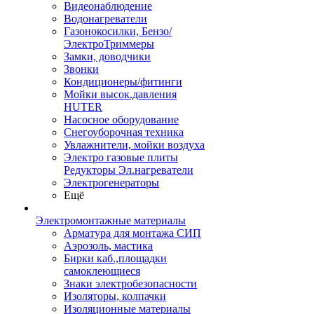
Видеонаблюдение
Водонагреватели
Газонокосилки, Бензо/
ЭлектроТриммеры
Замки, доводчики
Звонки
Кондиционеры/фитинги
Мойки высок.давления
HUTER
Насосное оборудование
Снегоуборочная техника
Увлажнители, мойки воздуха
Электро газовые плиты
Редукторы Эл.нагреватели
Электрогенераторы
Ещё
Электромонтажные материалы
Арматура для монтажа СИП
Аэрозоль, мастика
Бирки каб.,площадки
самоклеющиеся
Знаки электробезопасности
Изоляторы, колпачки
Изоляционные материалы