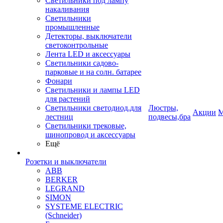
Светильники под лампу
накаливания
Светильники
промышленные
Детекторы, выключатели
светоконтрольные
Лента LED и аксессуары
Светильники садово-
парковые и на солн. батарее
Фонари
Светильники и лампы LED
для растений
Светильники светодиод.для
Люстры,
Акции
М
лестниц
подвесы,бра
Светильники трековые,
шинопровод и аксессуары
Ещё
Розетки и выключатели
ABB
BERKER
LEGRAND
SIMON
SYSTEME ELECTRIC
(Schneider)