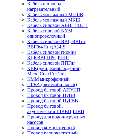
Кабель и провод
нагревательный
Кабель монтажный МГШВ
Кабель монтажный МКШ
Кабель силовой АВВГ ГОСТ
Кабель силовой NYM
однопроволочный
Кабель силовой ВВГ, ВВГнг,
ВВГбм-Пнг(А)-LS
Кабель силовой гибкий
КГ,КВВГ,ПРС,РПШ
Кабель силовой ППГнг
КВК(д/видеонаблюдения)
Micro CoaxiA+CuL
КММ микрофонный
ПГВА (автомобильный)
Провод бытовой АПУНП
Провод бытовой ПуВВ
Провод бытовой ПуГВВ
Провод бытовой,
акустический ШВВП,ШВП
Провод для водопогружных
насосов
Провод компьютерный
Провод радиочастотный