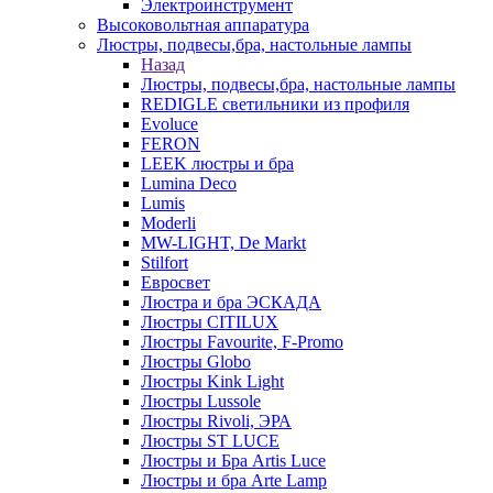
Электроинструмент
Высоковольтная аппаратура
Люстры, подвесы,бра, настольные лампы
Назад
Люстры, подвесы,бра, настольные лампы
REDIGLE светильники из профиля
Evoluce
FERON
LEEK люстры и бра
Lumina Deco
Lumis
Moderli
MW-LIGHT, De Markt
Stilfort
Евросвет
Люстра и бра ЭСКАДА
Люстры CITILUX
Люстры Favourite, F-Promo
Люстры Globo
Люстры Kink Light
Люстры Lussole
Люстры Rivoli, ЭРА
Люстры ST LUCE
Люстры и Бра Artis Luce
Люстры и бра Arte Lamp