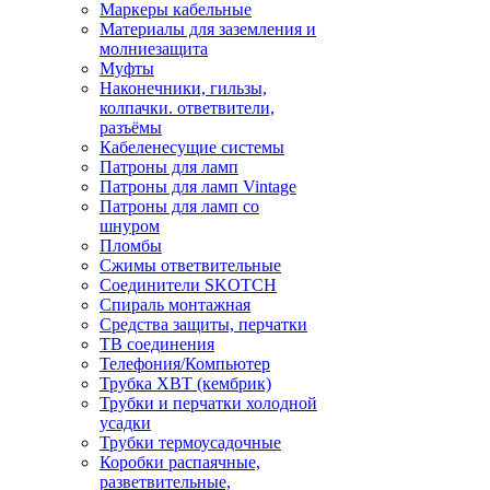
Маркеры кабельные
Материалы для заземления и
молниезащита
Муфты
Наконечники, гильзы,
колпачки. ответвители,
разъёмы
Кабеленесущие системы
Патроны для ламп
Патроны для ламп Vintage
Патроны для ламп со
шнуром
Пломбы
Сжимы ответвительные
Соединители SKOTCH
Спираль монтажная
Средства защиты, перчатки
ТВ соединения
Телефония/Компьютер
Трубка ХВТ (кембрик)
Трубки и перчатки холодной
усадки
Трубки термоусадочные
Коробки распаячные,
разветвительные,