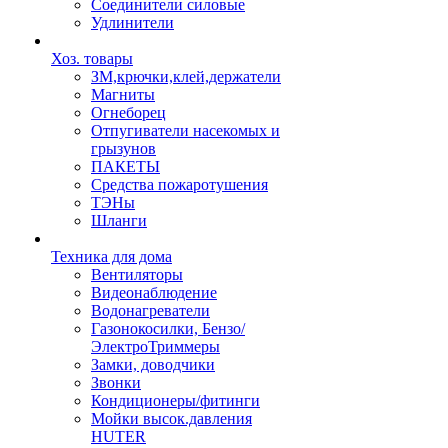
Соединители силовые
Удлинители
Хоз. товары
ЗМ,крючки,клей,держатели
Магниты
Огнеборец
Отпугиватели насекомых и
грызунов
ПАКЕТЫ
Средства пожаротушения
ТЭНы
Шланги
Техника для дома
Вентиляторы
Видеонаблюдение
Водонагреватели
Газонокосилки, Бензо/
ЭлектроТриммеры
Замки, доводчики
Звонки
Кондиционеры/фитинги
Мойки высок.давления
HUTER