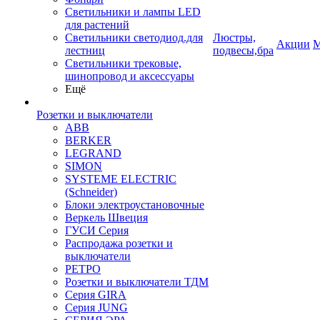
Светильники и лампы LED
для растений
Светильники светодиод.для
Люстры,
Акции
М
лестниц
подвесы,бра
Светильники трековые,
шинопровод и аксессуары
Ещё
Розетки и выключатели
ABB
BERKER
LEGRAND
SIMON
SYSTEME ELECTRIC
(Schneider)
Блоки электроустановочные
Веркель Швеция
ГУСИ Серия
Распродажа розетки и
выключатели
РЕТРО
Розетки и выключатели ТДМ
Серия GIRA
Серия JUNG