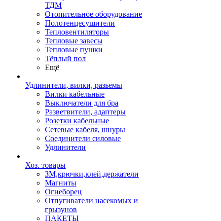
ТДМ
Отопительное оборудование
Полотенцесушители
Тепловентиляторы
Тепловые завесы
Тепловые пушки
Тёплый пол
Ещё
Удлинители, вилки, разьемы
Вилки кабельные
Выключатели для бра
Разветвители, адаптеры
Розетки кабельные
Сетевые кабеля, шнуры
Соединители силовые
Удлинители
Хоз. товары
ЗМ,крючки,клей,держатели
Магниты
Огнеборец
Отпугиватели насекомых и
грызунов
ПАКЕТЫ