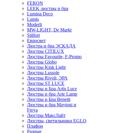
FERON
LEEK люстры и бра
Lumina Deco
Lumis
Moderli
MW-LIGHT, De Markt
Stilfort
Евросвет
Люстра и бра ЭСКАДА
Люстры CITILUX
Люстры Favourite, F-Promo
Люстры Globo
Люстры Kink Light
Люстры Lussole
Люстры Rivoli, ЭРА
Люстры ST LUCE
Люстры и Бра Artis Luce
Люстры и бра Arte Lamp
Люстры и Бра Benetti
Люстры и бра Maytoni и
Freya
Люстры МаксЛайт
Люстры, светильники EGLO
Плафон
Разные