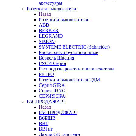
аксессуары
Розетки и выключатели
Назад
Розетки и выключатели
ABB
BERKER
LEGRAND
SIMON
SYSTEME ELECTRIC (Schneider)
Блоки электроустановочные
Веркель Швеция
ГУСИ Серия
Распродажа розетки и выключатели
РЕТРО
Розетки и выключатели ТДМ
Серия GIRA
Серия JUNG
СЕРИЯ ЭРА
РАСПРОДАЖА!!!
Назад
РАСПРОДАЖА!!!
ВбБШВ
ВВГ
ВВГнг
Лампа GE галогенн