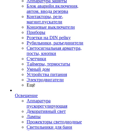
Аппаратура защиты
Блок аварийн.включения,
автом. ввода резерва
Контакторы, реле,
магнит.пускатели
Концевые выключатели
Приборы
Розетки на DIN рейку
Рубильники, разъединители
Светосигнальная арматура,
посты, кнопки
Счетчики
Таймеры, термостаты
Умный дом
Устройства питания
Электродвигатели
Ещё
Освещение
Аппаратура
пускорегулирующая
Декоративный свет
Лампы
Прожекторы светодиодные
Светильники для бани