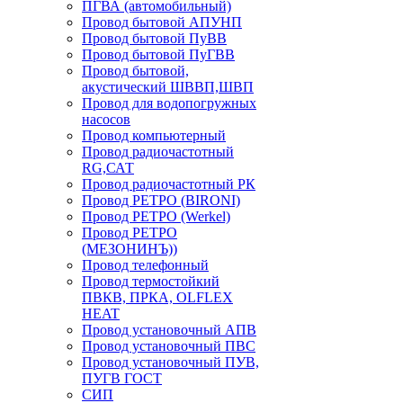
ПГВА (автомобильный)
Провод бытовой АПУНП
Провод бытовой ПуВВ
Провод бытовой ПуГВВ
Провод бытовой,
акустический ШВВП,ШВП
Провод для водопогружных
насосов
Провод компьютерный
Провод радиочастотный
RG,САТ
Провод радиочастотный РК
Провод РЕТРО (BIRONI)
Провод РЕТРО (Werkel)
Провод РЕТРО
(МЕЗОНИНЪ))
Провод телефонный
Провод термостойкий
ПВКВ, ПРКА, OLFLEX
HEAT
Провод установочный АПВ
Провод установочный ПВС
Провод установочный ПУВ,
ПУГВ ГОСТ
СИП