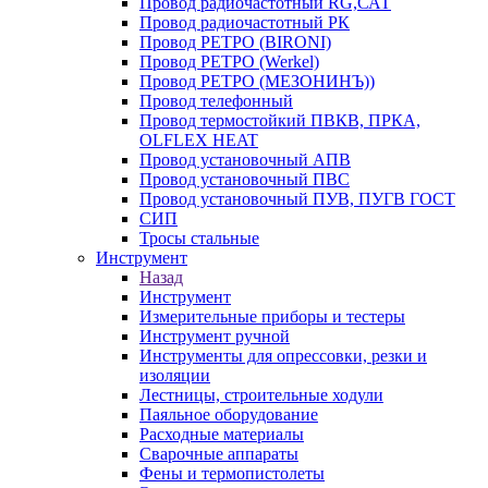
Провод радиочастотный RG,САТ
Провод радиочастотный РК
Провод РЕТРО (BIRONI)
Провод РЕТРО (Werkel)
Провод РЕТРО (МЕЗОНИНЪ))
Провод телефонный
Провод термостойкий ПВКВ, ПРКА,
OLFLEX HEAT
Провод установочный АПВ
Провод установочный ПВС
Провод установочный ПУВ, ПУГВ ГОСТ
СИП
Тросы стальные
Инструмент
Назад
Инструмент
Измерительные приборы и тестеры
Инструмент ручной
Инструменты для опрессовки, резки и
изоляции
Лестницы, строительные ходули
Паяльное оборудование
Расходные материалы
Сварочные аппараты
Фены и термопистолеты