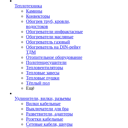
Теплотехника
Камины
Конвекторы
Обогрев труб, кровли,
водостоков
Обогреватели инфрактасные
Обогреватели масляные
Обогреватель газовый
Обогреватель на DIN-рейку
ТДМ
Отопительное оборудование
Полотенцесушители
Тепловентиляторы
Тепловые завесы
Тепловые пушки
Тёплый пол
Ещё
Удлинители, вилки, разьемы
Вилки кабельные
Выключатели для бра
Разветвители, адаптеры
Розетки кабельные
Сетевые кабеля, шнуры