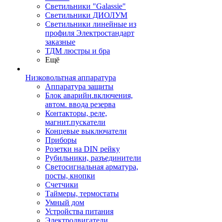
Светильники "Galassie"
Светильники ДИОЛУМ
Светильники линейные из
профиля Электростандарт
заказные
ТДМ люстры и бра
Ещё
Низковольтная аппаратура
Аппаратура защиты
Блок аварийн.включения,
автом. ввода резерва
Контакторы, реле,
магнит.пускатели
Концевые выключатели
Приборы
Розетки на DIN рейку
Рубильники, разъединители
Светосигнальная арматура,
посты, кнопки
Счетчики
Таймеры, термостаты
Умный дом
Устройства питания
Электродвигатели