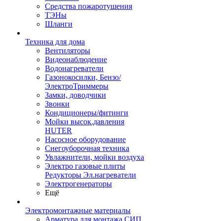
Средства пожаротушения
ТЭНы
Шланги
Техника для дома
Вентиляторы
Видеонаблюдение
Водонагреватели
Газонокосилки, Бензо/
ЭлектроТриммеры
Замки, доводчики
Звонки
Кондиционеры/фитинги
Мойки высок.давления
HUTER
Насосное оборудование
Снегоуборочная техника
Увлажнители, мойки воздуха
Электро газовые плиты
Редукторы Эл.нагреватели
Электрогенераторы
Ещё
Электромонтажные материалы
Арматура для монтажа СИП