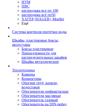
НУМ
ПВС
распродажа все по 100
распродажа всё по50
ХАГЕР (HAGER), Moeller
Ещё
Система контроля протечки воды
Шкафы, пластиковые боксы,
аксессуары
Боксы пластиковые
Принадлежности для
распределительных шкафов
Шкафы металлические
Теплотехника
Камины
Конвекторы
Обогрев труб, кровли,
водостоков
Обогреватели инфрактасные
Обогреватели масляные
Обогреватель газовый
Обогреватель на DIN-рейку