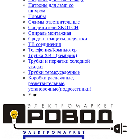
Патроны для ламп со
шнуром
Пломбы
Сжимы ответвительные
Соединители SKOTCH
Спираль монтажная
Средства защиты, перчатки
ТВ соединения
Телефония/Компьютер
Трубка ХВТ (кембрик)
Трубки и перчатки холодной
усадки
Трубки термоусадочные
Коробки распаячные,
разветвительные,
установочные(подрозетники)
Ещё