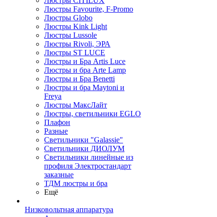
Люстры CITILUX
Люстры Favourite, F-Promo
Люстры Globo
Люстры Kink Light
Люстры Lussole
Люстры Rivoli, ЭРА
Люстры ST LUCE
Люстры и Бра Artis Luce
Люстры и бра Arte Lamp
Люстры и Бра Benetti
Люстры и бра Maytoni и
Freya
Люстры МаксЛайт
Люстры, светильники EGLO
Плафон
Разные
Светильники "Galassie"
Светильники ДИОЛУМ
Светильники линейные из
профиля Электростандарт
заказные
ТДМ люстры и бра
Ещё
Низковольтная аппаратура