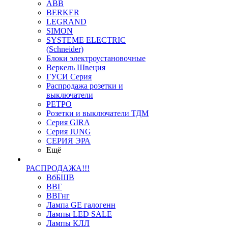
ABB
BERKER
LEGRAND
SIMON
SYSTEME ELECTRIC
(Schneider)
Блоки электроустановочные
Веркель Швеция
ГУСИ Серия
Распродажа розетки и
выключатели
РЕТРО
Розетки и выключатели ТДМ
Серия GIRA
Серия JUNG
СЕРИЯ ЭРА
Ещё
РАСПРОДАЖА!!!
ВбБШВ
ВВГ
ВВГнг
Лампа GE галогенн
Лампы LED SALE
Лампы КЛЛ