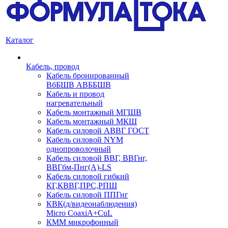
Каталог
Кабель, провод
Кабель бронированный
ВбБШВ АВББШВ
Кабель и провод
нагревательный
Кабель монтажный МГШВ
Кабель монтажный МКШ
Кабель силовой АВВГ ГОСТ
Кабель силовой NYM
однопроволочный
Кабель силовой ВВГ, ВВГнг,
ВВГбм-Пнг(А)-LS
Кабель силовой гибкий
КГ,КВВГ,ПРС,РПШ
Кабель силовой ППГнг
КВК(д/видеонаблюдения)
Micro CoaxiA+CuL
КММ микрофонный