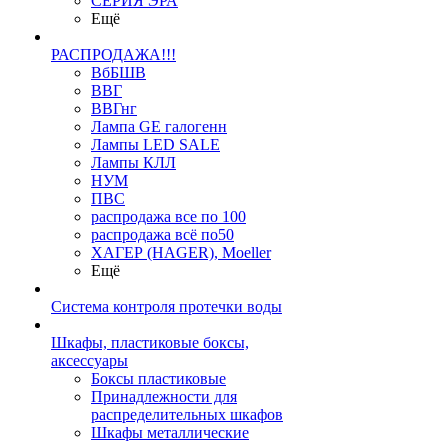
СЕРИЯ ЭРА
Ещё
РАСПРОДАЖА!!!
ВбБШВ
ВВГ
ВВГнг
Лампа GE галогенн
Лампы LED SALE
Лампы КЛЛ
НУМ
ПВС
распродажа все по 100
распродажа всё по50
ХАГЕР (HAGER), Moeller
Ещё
Система контроля протечки воды
Шкафы, пластиковые боксы,
аксессуары
Боксы пластиковые
Принадлежности для
распределительных шкафов
Шкафы металлические