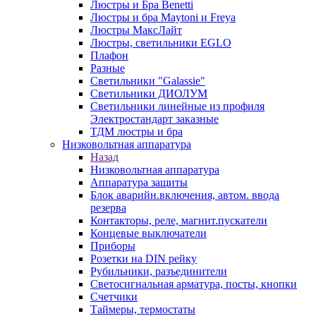
Люстры и Бра Benetti
Люстры и бра Maytoni и Freya
Люстры МаксЛайт
Люстры, светильники EGLO
Плафон
Разные
Светильники "Galassie"
Светильники ДИОЛУМ
Светильники линейные из профиля
Электростандарт заказные
ТДМ люстры и бра
Низковольтная аппаратура
Назад
Низковольтная аппаратура
Аппаратура защиты
Блок аварийн.включения, автом. ввода
резерва
Контакторы, реле, магнит.пускатели
Концевые выключатели
Приборы
Розетки на DIN рейку
Рубильники, разъединители
Светосигнальная арматура, посты, кнопки
Счетчики
Таймеры, термостаты