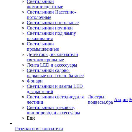
Светильники
люминисцентные
Светильники Настенно-
потолочные
Светильники настольные
Светильники ночники
Светильники под лампу
накаливания
Светильники
промышленные
Детекторы, выключатели
светоконтрольные
Лента LED и аксессуары
Светильники садово-
парковые и на солн. батарее
Фонари
Светильники и лампы LED
для растений
Светильники светодиод.для
Люстры,
Акции
М
лестниц
подвесы,бра
Светильники трековые,
шинопровод и аксессуары
Ещё
Розетки и выключатели