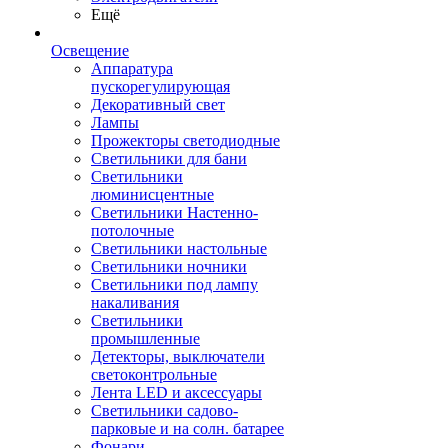
Ещё
Освещение
Аппаратура
пускорегулирующая
Декоративный свет
Лампы
Прожекторы светодиодные
Светильники для бани
Светильники
люминисцентные
Светильники Настенно-
потолочные
Светильники настольные
Светильники ночники
Светильники под лампу
накаливания
Светильники
промышленные
Детекторы, выключатели
светоконтрольные
Лента LED и аксессуары
Светильники садово-
парковые и на солн. батарее
Фонари