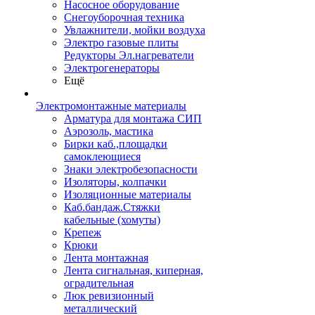
Насосное оборудование
Снегоуборочная техника
Увлажнители, мойки воздуха
Электро газовые плиты
Редукторы Эл.нагреватели
Электрогенераторы
Ещё
Электромонтажные материалы
Арматура для монтажа СИП
Аэрозоль, мастика
Бирки каб.,площадки
самоклеющиеся
Знаки электробезопасности
Изоляторы, колпачки
Изоляционные материалы
Каб.бандаж.Стяжки
кабельные (хомуты)
Крепеж
Крюки
Лента монтажная
Лента сигнальная, киперная,
оградительная
Люк ревизионный
металлический