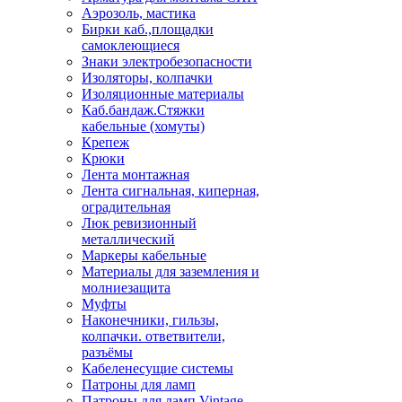
Аэрозоль, мастика
Бирки каб.,площадки
самоклеющиеся
Знаки электробезопасности
Изоляторы, колпачки
Изоляционные материалы
Каб.бандаж.Стяжки
кабельные (хомуты)
Крепеж
Крюки
Лента монтажная
Лента сигнальная, киперная,
оградительная
Люк ревизионный
металлический
Маркеры кабельные
Материалы для заземления и
молниезащита
Муфты
Наконечники, гильзы,
колпачки. ответвители,
разъёмы
Кабеленесущие системы
Патроны для ламп
Патроны для ламп Vintage