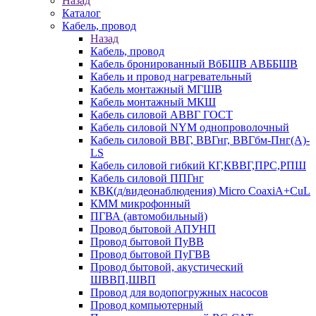
Назад
Каталог
Кабель, провод
Назад
Кабель, провод
Кабель бронированный ВбБШВ АВББШВ
Кабель и провод нагревательный
Кабель монтажный МГШВ
Кабель монтажный МКШ
Кабель силовой АВВГ ГОСТ
Кабель силовой NYM однопроволочный
Кабель силовой ВВГ, ВВГнг, ВВГбм-Пнг(А)-
LS
Кабель силовой гибкий КГ,КВВГ,ПРС,РПШ
Кабель силовой ППГнг
КВК(д/видеонаблюдения) Micro CoaxiA+CuL
КММ микрофонный
ПГВА (автомобильный)
Провод бытовой АПУНП
Провод бытовой ПуВВ
Провод бытовой ПуГВВ
Провод бытовой, акустический
ШВВП,ШВП
Провод для водопогружных насосов
Провод компьютерный