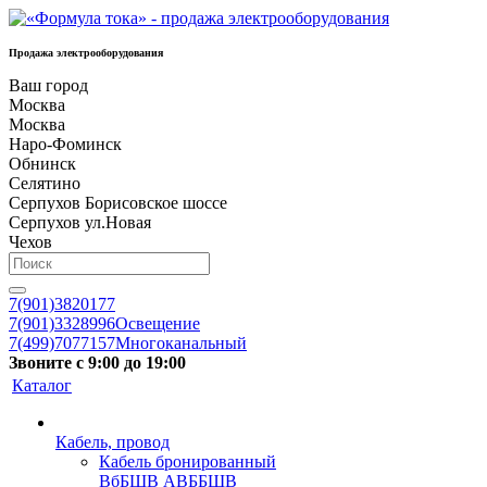
Продажа электрооборудования
Ваш город
Москва
Москва
Наро-Фоминск
Обнинск
Селятино
Серпухов Борисовское шоссе
Серпухов ул.Новая
Чехов
7(901)3820177
7(901)3328996
Освещение
7(499)7077157
Многоканальный
Звоните с 9:00 до 19:00
Каталог
Кабель, провод
Кабель бронированный
ВбБШВ АВББШВ