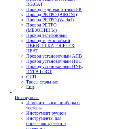
RG,САТ
Провод радиочастотный РК
Провод РЕТРО (BIRONI)
Провод РЕТРО (Werkel)
Провод РЕТРО
(МЕЗОНИНЪ))
Провод телефонный
Провод термостойкий
ПВКВ, ПРКА, OLFLEX
HEAT
Провод установочный АПВ
Провод установочный ПВС
Провод установочный ПУВ,
ПУГВ ГОСТ
СИП
Тросы стальные
Ещё
Инструмент
Измерительные приборы и
тестеры
Инструмент ручной
Инструменты для
опрессовки, резки и
изоляции