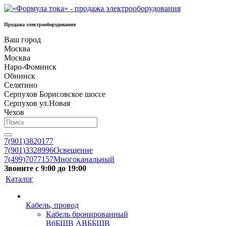
Продажа электрооборудования
Ваш город
Москва
Москва
Наро-Фоминск
Обнинск
Селятино
Серпухов Борисовское шоссе
Серпухов ул.Новая
Чехов
7(901)3820177
7(901)3328996
Освещение
7(499)7077157
Многоканальный
Звоните с 9:00 до 19:00
Каталог
Кабель, провод
Кабель бронированный
ВбБШВ АВББШВ