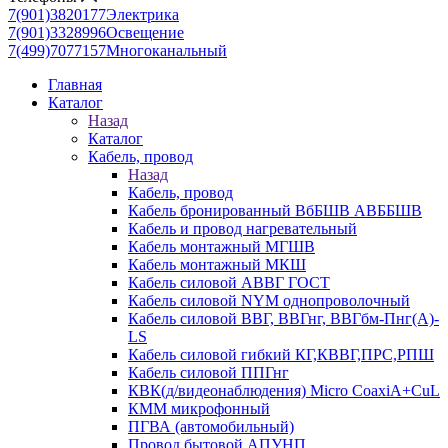
7(901)3820177
Электрика
7(901)3328996
Освещение
7(499)7077157
Многоканальный
Главная
Каталог
Назад
Каталог
Кабель, провод
Назад
Кабель, провод
Кабель бронированный ВбБШВ АВББШВ
Кабель и провод нагревательный
Кабель монтажный МГШВ
Кабель монтажный МКШ
Кабель силовой АВВГ ГОСТ
Кабель силовой NYM однопроволочный
Кабель силовой ВВГ, ВВГнг, ВВГбм-Пнг(А)-
LS
Кабель силовой гибкий КГ,КВВГ,ПРС,РПШ
Кабель силовой ППГнг
КВК(д/видеонаблюдения) Micro CoaxiA+CuL
КММ микрофонный
ПГВА (автомобильный)
Провод бытовой АПУНП