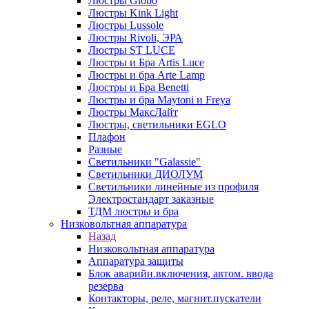
Люстры Globo
Люстры Kink Light
Люстры Lussole
Люстры Rivoli, ЭРА
Люстры ST LUCE
Люстры и Бра Artis Luce
Люстры и бра Arte Lamp
Люстры и Бра Benetti
Люстры и бра Maytoni и Freya
Люстры МаксЛайт
Люстры, светильники EGLO
Плафон
Разные
Светильники "Galassie"
Светильники ДИОЛУМ
Светильники линейные из профиля
Электростандарт заказные
ТДМ люстры и бра
Низковольтная аппаратура
Назад
Низковольтная аппаратура
Аппаратура защиты
Блок аварийн.включения, автом. ввода
резерва
Контакторы, реле, магнит.пускатели