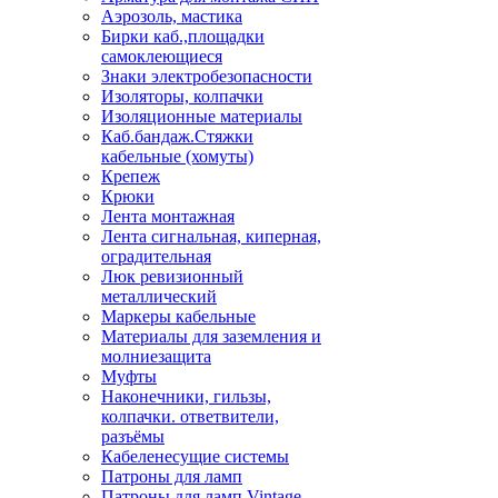
Аэрозоль, мастика
Бирки каб.,площадки
самоклеющиеся
Знаки электробезопасности
Изоляторы, колпачки
Изоляционные материалы
Каб.бандаж.Стяжки
кабельные (хомуты)
Крепеж
Крюки
Лента монтажная
Лента сигнальная, киперная,
оградительная
Люк ревизионный
металлический
Маркеры кабельные
Материалы для заземления и
молниезащита
Муфты
Наконечники, гильзы,
колпачки. ответвители,
разъёмы
Кабеленесущие системы
Патроны для ламп
Патроны для ламп Vintage