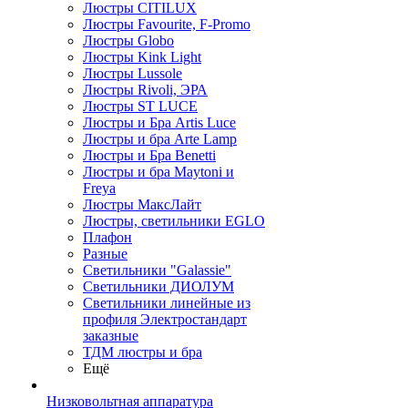
Люстры CITILUX
Люстры Favourite, F-Promo
Люстры Globo
Люстры Kink Light
Люстры Lussole
Люстры Rivoli, ЭРА
Люстры ST LUCE
Люстры и Бра Artis Luce
Люстры и бра Arte Lamp
Люстры и Бра Benetti
Люстры и бра Maytoni и
Freya
Люстры МаксЛайт
Люстры, светильники EGLO
Плафон
Разные
Светильники "Galassie"
Светильники ДИОЛУМ
Светильники линейные из
профиля Электростандарт
заказные
ТДМ люстры и бра
Ещё
Низковольтная аппаратура