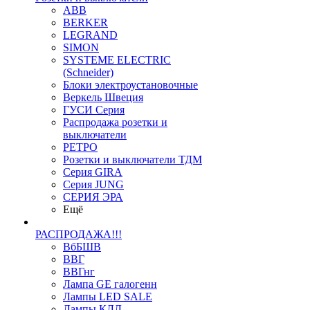
ABB
BERKER
LEGRAND
SIMON
SYSTEME ELECTRIC
(Schneider)
Блоки электроустановочные
Веркель Швеция
ГУСИ Серия
Распродажа розетки и
выключатели
РЕТРО
Розетки и выключатели ТДМ
Серия GIRA
Серия JUNG
СЕРИЯ ЭРА
Ещё
РАСПРОДАЖА!!!
ВбБШВ
ВВГ
ВВГнг
Лампа GE галогенн
Лампы LED SALE
Лампы КЛЛ