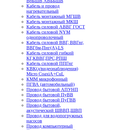
ВбБШВ АВББШВ
Кабель и провод
нагревательный
Кабель монтажный МГШВ
Кабель монтажный МКШ
Кабель силовой АВВГ ГОСТ
Кабель силовой NYM
однопроволочный
Кабель силовой ВВГ, ВВГнг,
ВВГбм-Пнг(А)-LS
Кабель силовой гибкий
КГ,КВВГ,ПРС,РПШ
Кабель силовой ППГнг
КВК(д/видеонаблюдения)
Micro CoaxiA+CuL
КММ микрофонный
ПГВА (автомобильный)
Провод бытовой АПУНП
Провод бытовой ПуВВ
Провод бытовой ПуГВВ
Провод бытовой,
акустический ШВВП,ШВП
Провод для водопогружных
насосов
Провод компьютерный