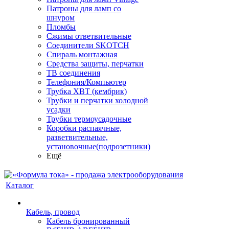
Патроны для ламп со
шнуром
Пломбы
Сжимы ответвительные
Соединители SKOTCH
Спираль монтажная
Средства защиты, перчатки
ТВ соединения
Телефония/Компьютер
Трубка ХВТ (кембрик)
Трубки и перчатки холодной
усадки
Трубки термоусадочные
Коробки распаячные,
разветвительные,
установочные(подрозетники)
Ещё
Каталог
Кабель, провод
Кабель бронированный