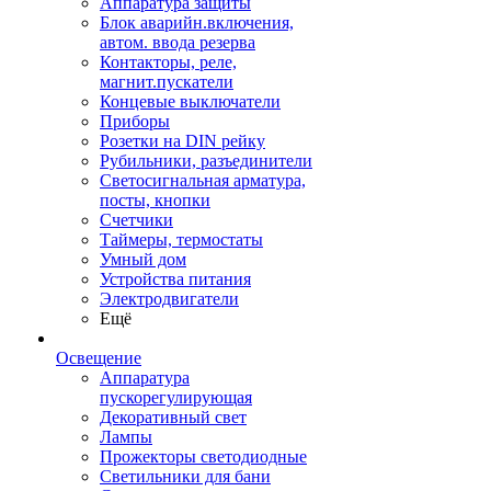
Аппаратура защиты
Блок аварийн.включения,
автом. ввода резерва
Контакторы, реле,
магнит.пускатели
Концевые выключатели
Приборы
Розетки на DIN рейку
Рубильники, разъединители
Светосигнальная арматура,
посты, кнопки
Счетчики
Таймеры, термостаты
Умный дом
Устройства питания
Электродвигатели
Ещё
Освещение
Аппаратура
пускорегулирующая
Декоративный свет
Лампы
Прожекторы светодиодные
Светильники для бани