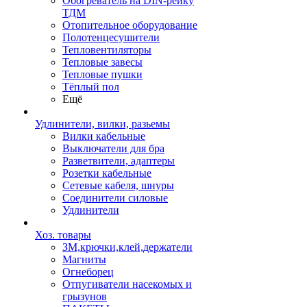
Обогреватель на DIN-рейку
ТДМ
Отопительное оборудование
Полотенцесушители
Тепловентиляторы
Тепловые завесы
Тепловые пушки
Тёплый пол
Ещё
Удлинители, вилки, разьемы
Вилки кабельные
Выключатели для бра
Разветвители, адаптеры
Розетки кабельные
Сетевые кабеля, шнуры
Соединители силовые
Удлинители
Хоз. товары
ЗМ,крючки,клей,держатели
Магниты
Огнеборец
Отпугиватели насекомых и
грызунов