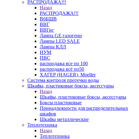
РАСПРОДАЖА!!!
Назад
РАСПРОДАЖА!!!
ВбБШВ
ВВГ
ВВГнг
Лампа GE галогенн
Лампы LED SALE
Лампы КЛЛ
НУМ
ПВС
распродажа все по 100
распродажа всё по50
ХАГЕР (HAGER), Moeller
Система контроля протечки воды
Шкафы, пластиковые боксы, аксессуары
Назад
Шкафы, пластиковые боксы, аксессуары
Боксы пластиковые
Принадлежности для распределительных
шкафов
Шкафы металлические
Теплотехника
Назад
Теплотехника