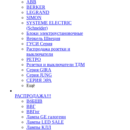
ABB
BERKER
LEGRAND
SIMON
SYSTEME ELECTRIC
(Schneider)
Блоки электроустановочные
Веркель Швеция
ГУСИ Серия
Распродажа розетки и
выключатели
РЕТРО
Розетки и выключатели ТДМ
Серия GIRA
Серия JUNG
СЕРИЯ ЭРА
Ещё
РАСПРОДАЖА!!!
ВбБШВ
ВВГ
ВВГнг
Лампа GE галогенн
Лампы LED SALE
Лампы КЛЛ