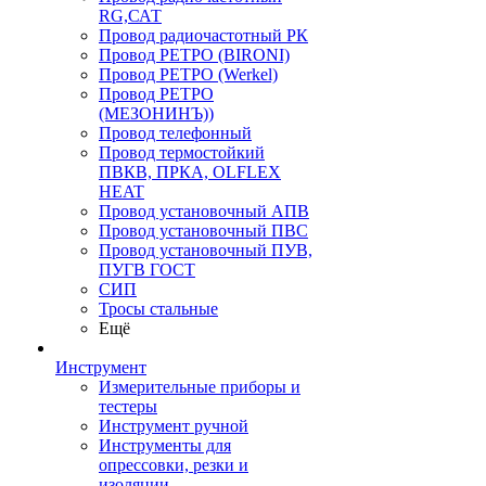
RG,САТ
Провод радиочастотный РК
Провод РЕТРО (BIRONI)
Провод РЕТРО (Werkel)
Провод РЕТРО
(МЕЗОНИНЪ))
Провод телефонный
Провод термостойкий
ПВКВ, ПРКА, OLFLEX
HEAT
Провод установочный АПВ
Провод установочный ПВС
Провод установочный ПУВ,
ПУГВ ГОСТ
СИП
Тросы стальные
Ещё
Инструмент
Измерительные приборы и
тестеры
Инструмент ручной
Инструменты для
опрессовки, резки и
изоляции