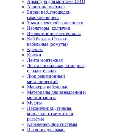
Арматура для монтажа СИП
Аэрозоль, мастика
Бирки каб.,площадки
самоклеющиеся
Знаки электробезопасности
Изоляторы, колпачки
Изоляционные материалы
Каб.бандаж.Стяжки
кабельные (хомуты)
Крепеж
Крюки
Лента монтажная
Лента сигнальная, киперная,
оградительная
Люк ревизионный
металлический
Маркеры кабельные
Материалы для заземления и
молниезащита
Муфты
Наконечники, гильзы,
колпачки. ответвители,
разъёмы
Кабеленесущие системы
Патроны для ламп