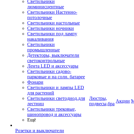
Светильники
люминисцентные
Светильники Настенно-
потолочные
Светильники настольные
Светильники ночники
Светильники под лампу
накаливания
Светильники
промышленные
Детекторы, выключатели
светоконтрольные
Лента LED и аксессуары
Светильники садово-
парковые и на солн. батарее
Фонари
Светильники и лампы LED
для растений
Светильники светодиод.для
Люстры,
Акции
М
лестниц
подвесы,бра
Светильники трековые,
шинопровод и аксессуары
Ещё
Розетки и выключатели