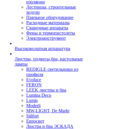
изоляции
Лестницы, строительные
ходули
Паяльное оборудование
Расходные материалы
Сварочные аппараты
Фены и термопистолеты
Электроинструмент
Высоковольтная аппаратура
Люстры, подвесы,бра, настольные
лампы
REDIGLE светильники из
профиля
Evoluce
FERON
LEEK люстры и бра
Lumina Deco
Lumis
Moderli
MW-LIGHT, De Markt
Stilfort
Евросвет
Люстра и бра ЭСКАДА