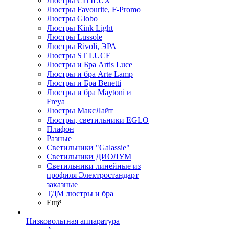
Люстры CITILUX
Люстры Favourite, F-Promo
Люстры Globo
Люстры Kink Light
Люстры Lussole
Люстры Rivoli, ЭРА
Люстры ST LUCE
Люстры и Бра Artis Luce
Люстры и бра Arte Lamp
Люстры и Бра Benetti
Люстры и бра Maytoni и
Freya
Люстры МаксЛайт
Люстры, светильники EGLO
Плафон
Разные
Светильники "Galassie"
Светильники ДИОЛУМ
Светильники линейные из
профиля Электростандарт
заказные
ТДМ люстры и бра
Ещё
Низковольтная аппаратура