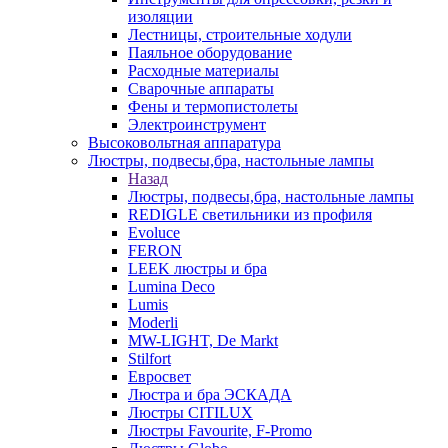
изоляции
Лестницы, строительные ходули
Паяльное оборудование
Расходные материалы
Сварочные аппараты
Фены и термопистолеты
Электроинструмент
Высоковольтная аппаратура
Люстры, подвесы,бра, настольные лампы
Назад
Люстры, подвесы,бра, настольные лампы
REDIGLE светильники из профиля
Evoluce
FERON
LEEK люстры и бра
Lumina Deco
Lumis
Moderli
MW-LIGHT, De Markt
Stilfort
Евросвет
Люстра и бра ЭСКАДА
Люстры CITILUX
Люстры Favourite, F-Promo