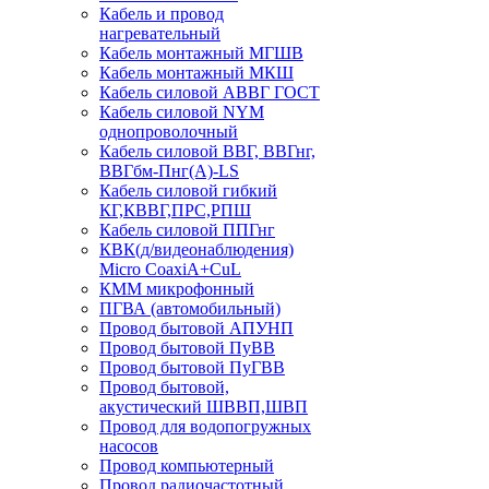
Кабель и провод
нагревательный
Кабель монтажный МГШВ
Кабель монтажный МКШ
Кабель силовой АВВГ ГОСТ
Кабель силовой NYM
однопроволочный
Кабель силовой ВВГ, ВВГнг,
ВВГбм-Пнг(А)-LS
Кабель силовой гибкий
КГ,КВВГ,ПРС,РПШ
Кабель силовой ППГнг
КВК(д/видеонаблюдения)
Micro CoaxiA+CuL
КММ микрофонный
ПГВА (автомобильный)
Провод бытовой АПУНП
Провод бытовой ПуВВ
Провод бытовой ПуГВВ
Провод бытовой,
акустический ШВВП,ШВП
Провод для водопогружных
насосов
Провод компьютерный
Провод радиочастотный