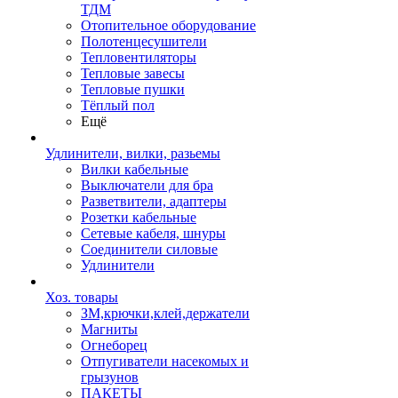
ТДМ
Отопительное оборудование
Полотенцесушители
Тепловентиляторы
Тепловые завесы
Тепловые пушки
Тёплый пол
Ещё
Удлинители, вилки, разьемы
Вилки кабельные
Выключатели для бра
Разветвители, адаптеры
Розетки кабельные
Сетевые кабеля, шнуры
Соединители силовые
Удлинители
Хоз. товары
ЗМ,крючки,клей,держатели
Магниты
Огнеборец
Отпугиватели насекомых и
грызунов
ПАКЕТЫ