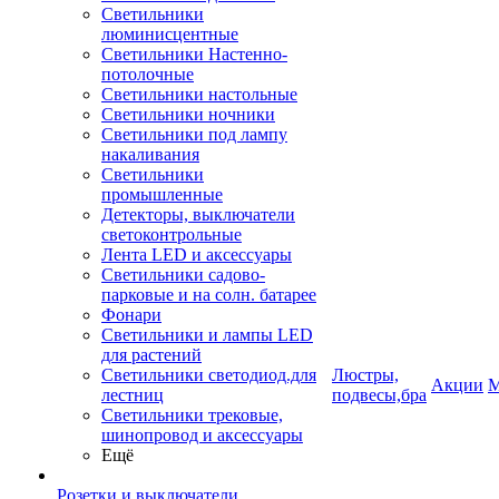
Светильники
люминисцентные
Светильники Настенно-
потолочные
Светильники настольные
Светильники ночники
Светильники под лампу
накаливания
Светильники
промышленные
Детекторы, выключатели
светоконтрольные
Лента LED и аксессуары
Светильники садово-
парковые и на солн. батарее
Фонари
Светильники и лампы LED
для растений
Светильники светодиод.для
Люстры,
Акции
М
лестниц
подвесы,бра
Светильники трековые,
шинопровод и аксессуары
Ещё
Розетки и выключатели