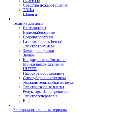
ПАКЕТЫ
Средства пожаротушения
ТЭНы
Шланги
Техника для дома
Вентиляторы
Видеонаблюдение
Водонагреватели
Газонокосилки, Бензо/
ЭлектроТриммеры
Замки, доводчики
Звонки
Кондиционеры/фитинги
Мойки высок.давления
HUTER
Насосное оборудование
Снегоуборочная техника
Увлажнители, мойки воздуха
Электро газовые плиты
Редукторы Эл.нагреватели
Электрогенераторы
Ещё
Электромонтажные материалы