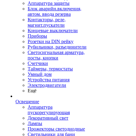
Аппаратура защиты
Блок аварийн.включения,
автом. ввода резерва
Контакторы, реле,
магнит.пускатели
Концевые выключатели
Приборы
Розетки на DIN рейку
Рубильники, разъединители
Светосигнальная арматура,
посты, кнопки
Счетчики
Таймеры, термостаты
Умный дом
Устройства питания
Электродвигатели
Ещё
Освещение
Аппаратура
пускорегулирующая
Декоративный свет
Лампы
Прожекторы светодиодные
Светильники для бани