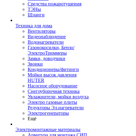
Средства пожаротушения
ТЭНы
Шланги
Техника для дома
Вентиляторы
Видеонаблюдение
Водонагреватели
Газонокосилки, Бензо/
ЭлектроТриммеры
Замки, доводчики
Звонки
Кондиционеры/фитинги
Мойки высок.давления
HUTER
Насосное оборудование
Снегоуборочная техника
Увлажнители, мойки воздуха
Электро газовые плиты
Редукторы Эл.нагреватели
Электрогенераторы
Ещё
Электромонтажные материалы
Арматура для монтажа СИП