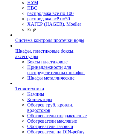
НУМ
ПВС
распродажа все по 100
распродажа всё по50
ХАГЕР (HAGER), Moeller
Ещё
Система контроля протечки воды
Шкафы, пластиковые боксы,
аксессуары
Боксы пластиковые
Принадлежности для
распределительных шкафов
Шкафы металлические
Теплотехника
Камины
Конвекторы
Обогрев труб, кровли,
водостоков
Обогреватели инфрактасные
Обогреватели масляные
Обогреватель газовый
Обогреватель на DIN-рейку