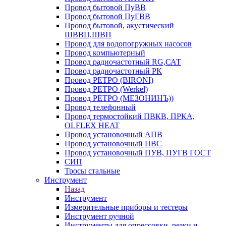
Провод бытовой ПуВВ
Провод бытовой ПуГВВ
Провод бытовой, акустический
ШВВП,ШВП
Провод для водопогружных насосов
Провод компьютерный
Провод радиочастотный RG,САТ
Провод радиочастотный РК
Провод РЕТРО (BIRONI)
Провод РЕТРО (Werkel)
Провод РЕТРО (МЕЗОНИНЪ))
Провод телефонный
Провод термостойкий ПВКВ, ПРКА,
OLFLEX HEAT
Провод установочный АПВ
Провод установочный ПВС
Провод установочный ПУВ, ПУГВ ГОСТ
СИП
Тросы стальные
Инструмент
Назад
Инструмент
Измерительные приборы и тестеры
Инструмент ручной
Инструменты для опрессовки, резки и