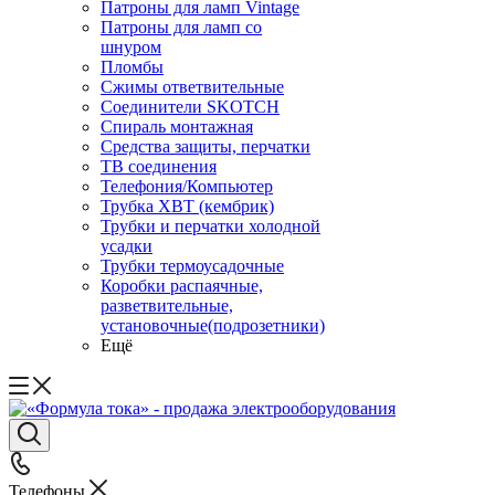
Патроны для ламп Vintage
Патроны для ламп со
шнуром
Пломбы
Сжимы ответвительные
Соединители SKOTCH
Спираль монтажная
Средства защиты, перчатки
ТВ соединения
Телефония/Компьютер
Трубка ХВТ (кембрик)
Трубки и перчатки холодной
усадки
Трубки термоусадочные
Коробки распаячные,
разветвительные,
установочные(подрозетники)
Ещё
Телефоны