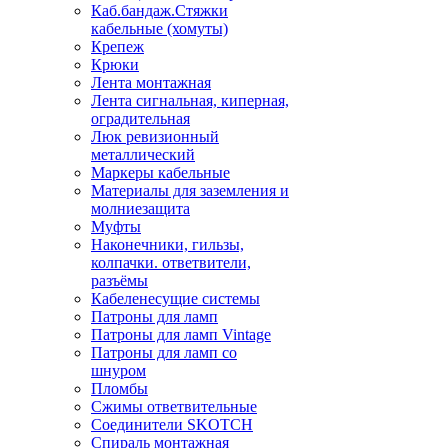
Каб.бандаж.Стяжки
кабельные (хомуты)
Крепеж
Крюки
Лента монтажная
Лента сигнальная, киперная,
оградительная
Люк ревизионный
металлический
Маркеры кабельные
Материалы для заземления и
молниезащита
Муфты
Наконечники, гильзы,
колпачки. ответвители,
разъёмы
Кабеленесущие системы
Патроны для ламп
Патроны для ламп Vintage
Патроны для ламп со
шнуром
Пломбы
Сжимы ответвительные
Соединители SKOTCH
Спираль монтажная