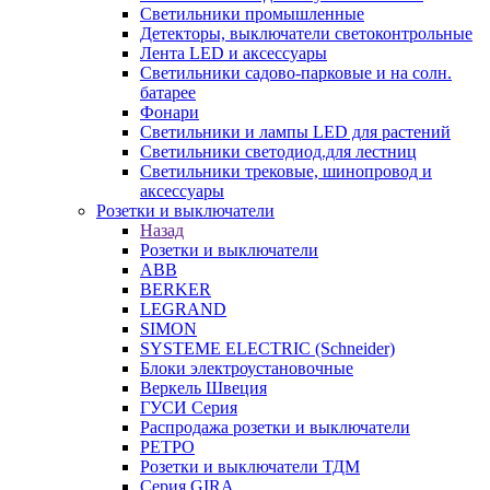
Светильники промышленные
Детекторы, выключатели светоконтрольные
Лента LED и аксессуары
Светильники садово-парковые и на солн.
батарее
Фонари
Светильники и лампы LED для растений
Светильники светодиод.для лестниц
Светильники трековые, шинопровод и
аксессуары
Розетки и выключатели
Назад
Розетки и выключатели
ABB
BERKER
LEGRAND
SIMON
SYSTEME ELECTRIC (Schneider)
Блоки электроустановочные
Веркель Швеция
ГУСИ Серия
Распродажа розетки и выключатели
РЕТРО
Розетки и выключатели ТДМ
Серия GIRA