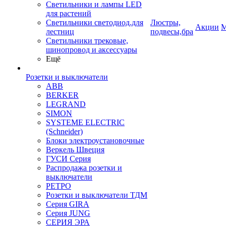
Светильники и лампы LED
для растений
Светильники светодиод.для
Люстры,
Акции
М
лестниц
подвесы,бра
Светильники трековые,
шинопровод и аксессуары
Ещё
Розетки и выключатели
ABB
BERKER
LEGRAND
SIMON
SYSTEME ELECTRIC
(Schneider)
Блоки электроустановочные
Веркель Швеция
ГУСИ Серия
Распродажа розетки и
выключатели
РЕТРО
Розетки и выключатели ТДМ
Серия GIRA
Серия JUNG
СЕРИЯ ЭРА