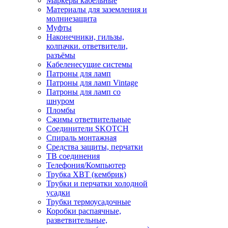
Маркеры кабельные
Материалы для заземления и
молниезащита
Муфты
Наконечники, гильзы,
колпачки. ответвители,
разъёмы
Кабеленесущие системы
Патроны для ламп
Патроны для ламп Vintage
Патроны для ламп со
шнуром
Пломбы
Сжимы ответвительные
Соединители SKOTCH
Спираль монтажная
Средства защиты, перчатки
ТВ соединения
Телефония/Компьютер
Трубка ХВТ (кембрик)
Трубки и перчатки холодной
усадки
Трубки термоусадочные
Коробки распаячные,
разветвительные,