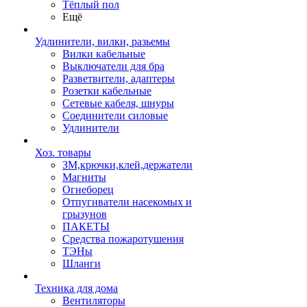
Тёплый пол
Ещё
Удлинители, вилки, разьемы
Вилки кабельные
Выключатели для бра
Разветвители, адаптеры
Розетки кабельные
Сетевые кабеля, шнуры
Соединители силовые
Удлинители
Хоз. товары
ЗМ,крючки,клей,держатели
Магниты
Огнеборец
Отпугиватели насекомых и
грызунов
ПАКЕТЫ
Средства пожаротушения
ТЭНы
Шланги
Техника для дома
Вентиляторы