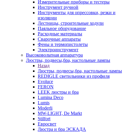
Измерительные приборы и тестеры
Инструмент ручной
Инструменты для опрессовки, резки и
изоляции
Лестницы, строительные ходули
Паяльное оборудование
Расходные материалы
Сварочные аппараты
Фены и термопистолеты
Электроинструмент
Высоковольтная аппаратура
Люстры, подвесы,бра, настольные лампы
Назад
Люстры, подвесы,бра, настольные лампы
REDIGLE светильники из профиля
Evoluce
FERON
LEEK люстры и бра
Lumina Deco
Lumis
Moderli
MW-LIGHT, De Markt
Stilfort
Евросвет
Люстра и бра ЭСКАДА