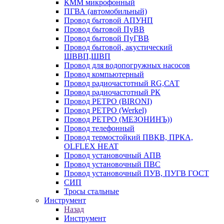
КММ микрофонный
ПГВА (автомобильный)
Провод бытовой АПУНП
Провод бытовой ПуВВ
Провод бытовой ПуГВВ
Провод бытовой, акустический
ШВВП,ШВП
Провод для водопогружных насосов
Провод компьютерный
Провод радиочастотный RG,САТ
Провод радиочастотный РК
Провод РЕТРО (BIRONI)
Провод РЕТРО (Werkel)
Провод РЕТРО (МЕЗОНИНЪ))
Провод телефонный
Провод термостойкий ПВКВ, ПРКА,
OLFLEX HEAT
Провод установочный АПВ
Провод установочный ПВС
Провод установочный ПУВ, ПУГВ ГОСТ
СИП
Тросы стальные
Инструмент
Назад
Инструмент