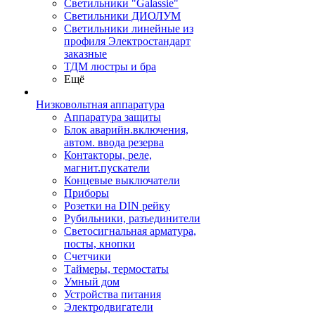
Светильники "Galassie"
Светильники ДИОЛУМ
Светильники линейные из
профиля Электростандарт
заказные
ТДМ люстры и бра
Ещё
Низковольтная аппаратура
Аппаратура защиты
Блок аварийн.включения,
автом. ввода резерва
Контакторы, реле,
магнит.пускатели
Концевые выключатели
Приборы
Розетки на DIN рейку
Рубильники, разъединители
Светосигнальная арматура,
посты, кнопки
Счетчики
Таймеры, термостаты
Умный дом
Устройства питания
Электродвигатели