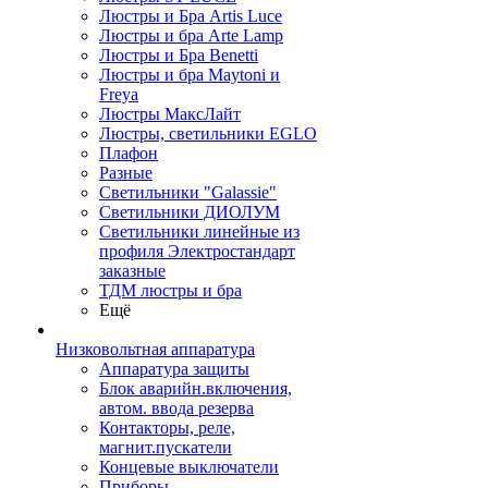
Люстры и Бра Artis Luce
Люстры и бра Arte Lamp
Люстры и Бра Benetti
Люстры и бра Maytoni и
Freya
Люстры МаксЛайт
Люстры, светильники EGLO
Плафон
Разные
Светильники "Galassie"
Светильники ДИОЛУМ
Светильники линейные из
профиля Электростандарт
заказные
ТДМ люстры и бра
Ещё
Низковольтная аппаратура
Аппаратура защиты
Блок аварийн.включения,
автом. ввода резерва
Контакторы, реле,
магнит.пускатели
Концевые выключатели
Приборы