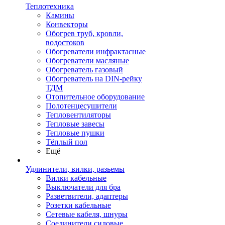
Теплотехника
Камины
Конвекторы
Обогрев труб, кровли,
водостоков
Обогреватели инфрактасные
Обогреватели масляные
Обогреватель газовый
Обогреватель на DIN-рейку
ТДМ
Отопительное оборудование
Полотенцесушители
Тепловентиляторы
Тепловые завесы
Тепловые пушки
Тёплый пол
Ещё
Удлинители, вилки, разьемы
Вилки кабельные
Выключатели для бра
Разветвители, адаптеры
Розетки кабельные
Сетевые кабеля, шнуры
Соединители силовые