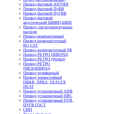
Провод бытовой АПУНП
Провод бытовой ПуВВ
Провод бытовой ПуГВВ
Провод бытовой,
акустический ШВВП,ШВП
Провод для водопогружных
насосов
Провод компьютерный
Провод радиочастотный
RG,САТ
Провод радиочастотный РК
Провод РЕТРО (BIRONI)
Провод РЕТРО (Werkel)
Провод РЕТРО
(МЕЗОНИНЪ))
Провод телефонный
Провод термостойкий
ПВКВ, ПРКА, OLFLEX
HEAT
Провод установочный АПВ
Провод установочный ПВС
Провод установочный ПУВ,
ПУГВ ГОСТ
СИП