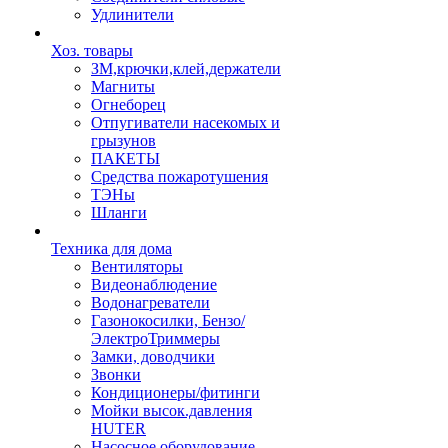
Удлинители
Хоз. товары
ЗМ,крючки,клей,держатели
Магниты
Огнеборец
Отпугиватели насекомых и
грызунов
ПАКЕТЫ
Средства пожаротушения
ТЭНы
Шланги
Техника для дома
Вентиляторы
Видеонаблюдение
Водонагреватели
Газонокосилки, Бензо/
ЭлектроТриммеры
Замки, доводчики
Звонки
Кондиционеры/фитинги
Мойки высок.давления
HUTER
Насосное оборудование