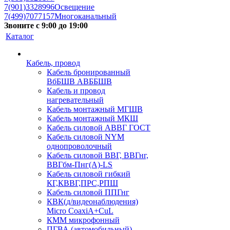
7(901)3328996
Освещение
7(499)7077157
Многоканальный
Звоните с 9:00 до 19:00
Каталог
Кабель, провод
Кабель бронированный
ВбБШВ АВББШВ
Кабель и провод
нагревательный
Кабель монтажный МГШВ
Кабель монтажный МКШ
Кабель силовой АВВГ ГОСТ
Кабель силовой NYM
однопроволочный
Кабель силовой ВВГ, ВВГнг,
ВВГбм-Пнг(А)-LS
Кабель силовой гибкий
КГ,КВВГ,ПРС,РПШ
Кабель силовой ППГнг
КВК(д/видеонаблюдения)
Micro CoaxiA+CuL
КММ микрофонный
ПГВА (автомобильный)