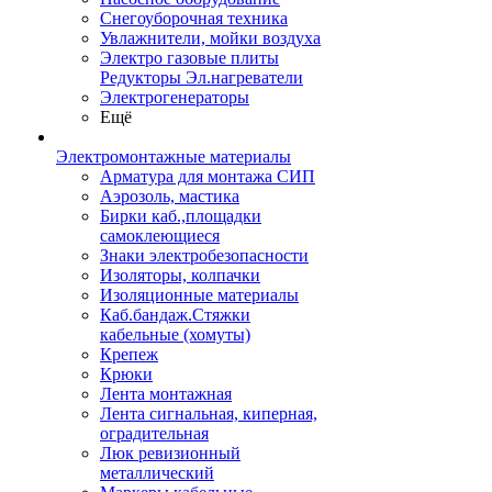
Снегоуборочная техника
Увлажнители, мойки воздуха
Электро газовые плиты
Редукторы Эл.нагреватели
Электрогенераторы
Ещё
Электромонтажные материалы
Арматура для монтажа СИП
Аэрозоль, мастика
Бирки каб.,площадки
самоклеющиеся
Знаки электробезопасности
Изоляторы, колпачки
Изоляционные материалы
Каб.бандаж.Стяжки
кабельные (хомуты)
Крепеж
Крюки
Лента монтажная
Лента сигнальная, киперная,
оградительная
Люк ревизионный
металлический