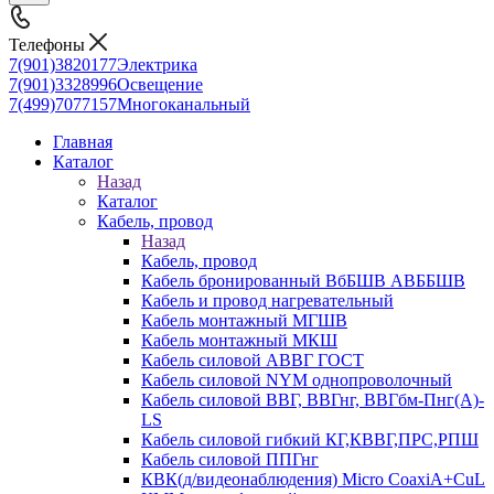
Телефоны
7(901)3820177
Электрика
7(901)3328996
Освещение
7(499)7077157
Многоканальный
Главная
Каталог
Назад
Каталог
Кабель, провод
Назад
Кабель, провод
Кабель бронированный ВбБШВ АВББШВ
Кабель и провод нагревательный
Кабель монтажный МГШВ
Кабель монтажный МКШ
Кабель силовой АВВГ ГОСТ
Кабель силовой NYM однопроволочный
Кабель силовой ВВГ, ВВГнг, ВВГбм-Пнг(А)-
LS
Кабель силовой гибкий КГ,КВВГ,ПРС,РПШ
Кабель силовой ППГнг
КВК(д/видеонаблюдения) Micro CoaxiA+CuL