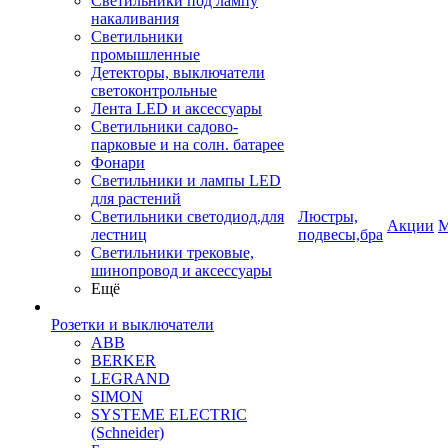
Светильники под лампу
накаливания
Светильники
промышленные
Детекторы, выключатели
светоконтрольные
Лента LED и аксессуары
Светильники садово-
парковые и на солн. батарее
Фонари
Светильники и лампы LED
для растений
Светильники светодиод.для
Люстры,
Акции
М
лестниц
подвесы,бра
Светильники трековые,
шинопровод и аксессуары
Ещё
Розетки и выключатели
ABB
BERKER
LEGRAND
SIMON
SYSTEME ELECTRIC
(Schneider)