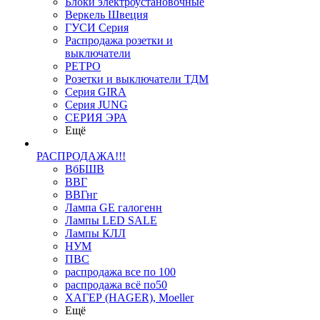
Блоки электроустановочные
Веркель Швеция
ГУСИ Серия
Распродажа розетки и
выключатели
РЕТРО
Розетки и выключатели ТДМ
Серия GIRA
Серия JUNG
СЕРИЯ ЭРА
Ещё
РАСПРОДАЖА!!!
ВбБШВ
ВВГ
ВВГнг
Лампа GE галогенн
Лампы LED SALE
Лампы КЛЛ
НУМ
ПВС
распродажа все по 100
распродажа всё по50
ХАГЕР (HAGER), Moeller
Ещё