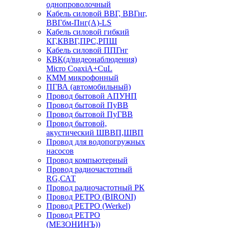
однопроволочный
Кабель силовой ВВГ, ВВГнг,
ВВГбм-Пнг(А)-LS
Кабель силовой гибкий
КГ,КВВГ,ПРС,РПШ
Кабель силовой ППГнг
КВК(д/видеонаблюдения)
Micro CoaxiA+CuL
КММ микрофонный
ПГВА (автомобильный)
Провод бытовой АПУНП
Провод бытовой ПуВВ
Провод бытовой ПуГВВ
Провод бытовой,
акустический ШВВП,ШВП
Провод для водопогружных
насосов
Провод компьютерный
Провод радиочастотный
RG,САТ
Провод радиочастотный РК
Провод РЕТРО (BIRONI)
Провод РЕТРО (Werkel)
Провод РЕТРО
(МЕЗОНИНЪ))