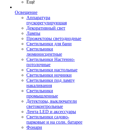
Ещё
Освещение
Аппаратура
пускорегулирующая
Декоративный свет
Лампы
Прожекторы светодиодные
Светильники для бани
Светильники
люминисцентные
Светильники Настенно-
потолочные
Светильники настольные
Светильники ночники
Светильники под лампу
накаливания
Светильники
промышленные
Детекторы, выключатели
светоконтрольные
Лента LED и аксессуары
Светильники садово-
парковые и на солн. батарее
Фонари