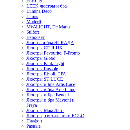
FERON
LEEK люстры и бра
Lumina Deco
Lumis
Moderli
MW-LIGHT, De Markt
Stilfort
Евросвет
Люстра и бра ЭСКАДА
Люстры CITILUX
Люстры Favourite, F-Promo
Люстры Globo
Люстры Kink Light
Люстры Lussole
Люстры Rivoli, ЭРА
Люстры ST LUCE
Люстры и Бра Artis Luce
Люстры и бра Arte Lamp
Люстры и Бра Benetti
Люстры и бра Maytoni и
Freya
Люстры МаксЛайт
Люстры, светильники EGLO
Плафон
Разные