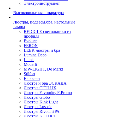
Электроинструмент
Высоковольтная аппаратура
Люстры, подвесы,бра, настольные
лампы
REDIGLE светильники из
профиля
Evoluce
FERON
LEEK люстры и бра
Lumina Deco
Lumis
Moderli
MW-LIGHT, De Markt
Stilfort
Евросвет
Люстра и бра ЭСКАДА
Люстры CITILUX
Люстры Favourite, F-Promo
Люстры Globo
Люстры Kink Light
Люстры Lussole
Люстры Rivoli, ЭРА
Люстры ST LUCE