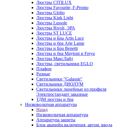
Люстры CITILUX
Люстры Favourite, F-Promo
Люстры Globo
Люстры Kink Light
Люстры Lussole
Люстры Rivoli, ЭРА
Люстры ST LUCE
Люстры и Бра Artis Luce
Люстры и бра Arte Lamp
Люстры и Бра Benetti
Люстры и бра Maytoni и Freya
Люстры МаксЛайт
Люстры, светильники EGLO
Плафон
Разные
Светильники "Galassie"
Светильники ДИОЛУМ
Светильники линейные из профиля
Электростандарт заказные
ТДМ люстры и бра
Низковольтная аппаратура
Назад
Низковольтная аппаратура
Аппаратура защиты
Блок аварийн.включения, автом. ввода