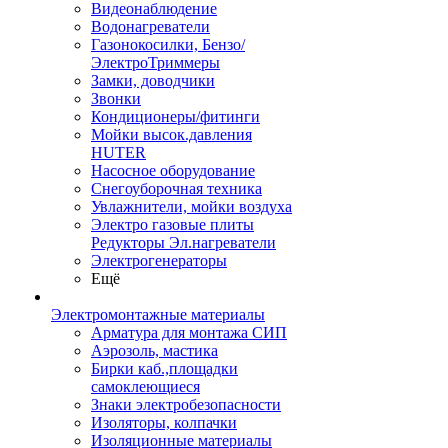
Видеонаблюдение
Водонагреватели
Газонокосилки, Бензо/
ЭлектроТриммеры
Замки, доводчики
Звонки
Кондиционеры/фитинги
Мойки высок.давления
HUTER
Насосное оборудование
Снегоуборочная техника
Увлажнители, мойки воздуха
Электро газовые плиты
Редукторы Эл.нагреватели
Электрогенераторы
Ещё
Электромонтажные материалы
Арматура для монтажа СИП
Аэрозоль, мастика
Бирки каб.,площадки
самоклеющиеся
Знаки электробезопасности
Изоляторы, колпачки
Изоляционные материалы