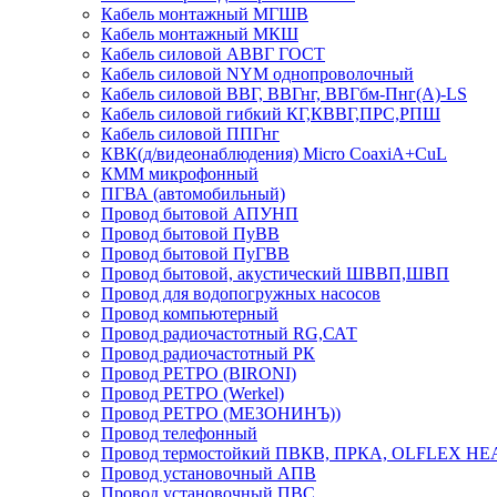
Кабель монтажный МГШВ
Кабель монтажный МКШ
Кабель силовой АВВГ ГОСТ
Кабель силовой NYM однопроволочный
Кабель силовой ВВГ, ВВГнг, ВВГбм-Пнг(А)-LS
Кабель силовой гибкий КГ,КВВГ,ПРС,РПШ
Кабель силовой ППГнг
КВК(д/видеонаблюдения) Micro CoaxiA+CuL
КММ микрофонный
ПГВА (автомобильный)
Провод бытовой АПУНП
Провод бытовой ПуВВ
Провод бытовой ПуГВВ
Провод бытовой, акустический ШВВП,ШВП
Провод для водопогружных насосов
Провод компьютерный
Провод радиочастотный RG,САТ
Провод радиочастотный РК
Провод РЕТРО (BIRONI)
Провод РЕТРО (Werkel)
Провод РЕТРО (МЕЗОНИНЪ))
Провод телефонный
Провод термостойкий ПВКВ, ПРКА, OLFLEX HE
Провод установочный АПВ
Провод установочный ПВС