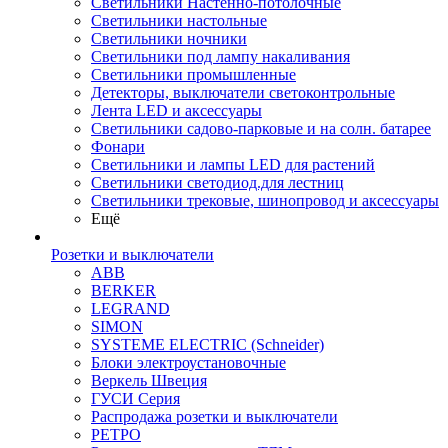
Светильники Настенно-потолочные
Светильники настольные
Светильники ночники
Светильники под лампу накаливания
Светильники промышленные
Детекторы, выключатели светоконтрольные
Лента LED и аксессуары
Светильники садово-парковые и на солн. батарее
Фонари
Светильники и лампы LED для растений
Светильники светодиод.для лестниц
Светильники трековые, шинопровод и аксессуары
Ещё
Розетки и выключатели
ABB
BERKER
LEGRAND
SIMON
SYSTEME ELECTRIC (Schneider)
Блоки электроустановочные
Веркель Швеция
ГУСИ Серия
Распродажа розетки и выключатели
РЕТРО