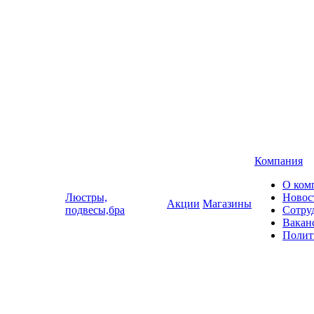
Компания
О ком
Люстры,
Новос
Акции
Магазины
подвесы,бра
Сотру
Вакан
Полит