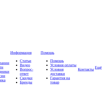
Информация
Помощь
Статьи
Помощь
пании
Видео
Условия оплаты
ти
Ещё
Вопрос-
Условия
Контакты
дники
ответ
доставки
сии
Скидки
Гарантия на
ика
Бренды
товар