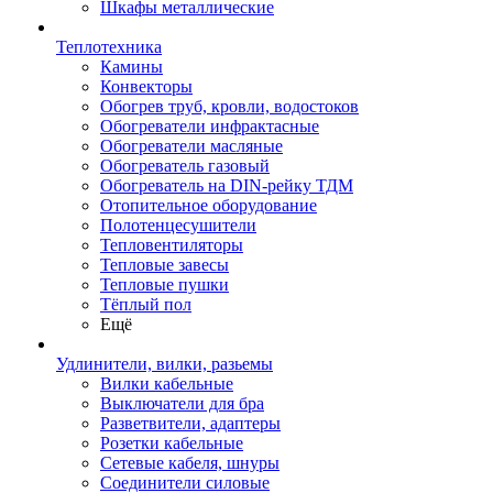
Шкафы металлические
Теплотехника
Камины
Конвекторы
Обогрев труб, кровли, водостоков
Обогреватели инфрактасные
Обогреватели масляные
Обогреватель газовый
Обогреватель на DIN-рейку ТДМ
Отопительное оборудование
Полотенцесушители
Тепловентиляторы
Тепловые завесы
Тепловые пушки
Тёплый пол
Ещё
Удлинители, вилки, разьемы
Вилки кабельные
Выключатели для бра
Разветвители, адаптеры
Розетки кабельные
Сетевые кабеля, шнуры
Соединители силовые