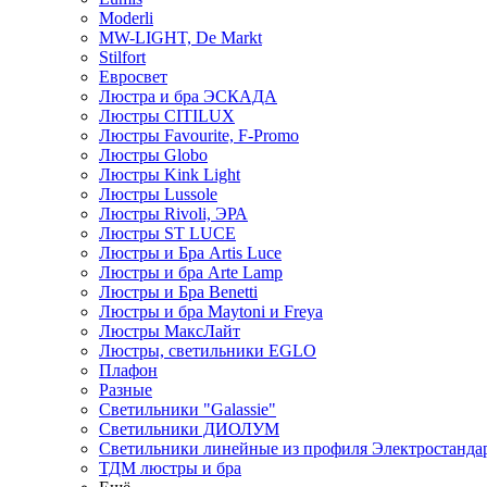
Moderli
MW-LIGHT, De Markt
Stilfort
Евросвет
Люстра и бра ЭСКАДА
Люстры CITILUX
Люстры Favourite, F-Promo
Люстры Globo
Люстры Kink Light
Люстры Lussole
Люстры Rivoli, ЭРА
Люстры ST LUCE
Люстры и Бра Artis Luce
Люстры и бра Arte Lamp
Люстры и Бра Benetti
Люстры и бра Maytoni и Freya
Люстры МаксЛайт
Люстры, светильники EGLO
Плафон
Разные
Светильники "Galassie"
Светильники ДИОЛУМ
Светильники линейные из профиля Электростандар
ТДМ люстры и бра