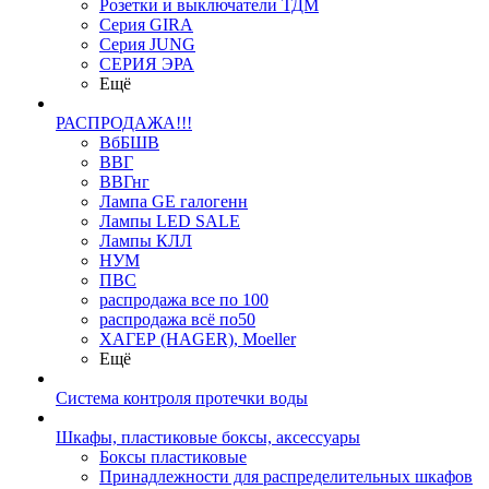
Розетки и выключатели ТДМ
Серия GIRA
Серия JUNG
СЕРИЯ ЭРА
Ещё
РАСПРОДАЖА!!!
ВбБШВ
ВВГ
ВВГнг
Лампа GE галогенн
Лампы LED SALE
Лампы КЛЛ
НУМ
ПВС
распродажа все по 100
распродажа всё по50
ХАГЕР (HAGER), Moeller
Ещё
Система контроля протечки воды
Шкафы, пластиковые боксы, аксессуары
Боксы пластиковые
Принадлежности для распределительных шкафов