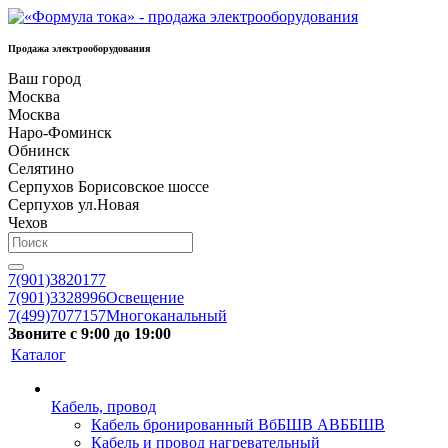
Продажа электрооборудования
Ваш город
Москва
Москва
Наро-Фоминск
Обнинск
Селятино
Серпухов Борисовское шоссе
Серпухов ул.Новая
Чехов
7(901)3820177
7(901)3328996
Освещение
7(499)7077157
Многоканальный
Звоните с 9:00 до 19:00
Каталог
Кабель, провод
Кабель бронированный ВбБШВ АВББШВ
Кабель и провод нагревательный