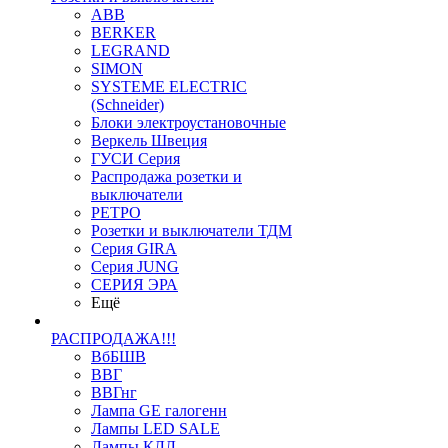
ABB
BERKER
LEGRAND
SIMON
SYSTEME ELECTRIC
(Schneider)
Блоки электроустановочные
Веркель Швеция
ГУСИ Серия
Распродажа розетки и
выключатели
РЕТРО
Розетки и выключатели ТДМ
Серия GIRA
Серия JUNG
СЕРИЯ ЭРА
Ещё
РАСПРОДАЖА!!!
ВбБШВ
ВВГ
ВВГнг
Лампа GE галогенн
Лампы LED SALE
Лампы КЛЛ