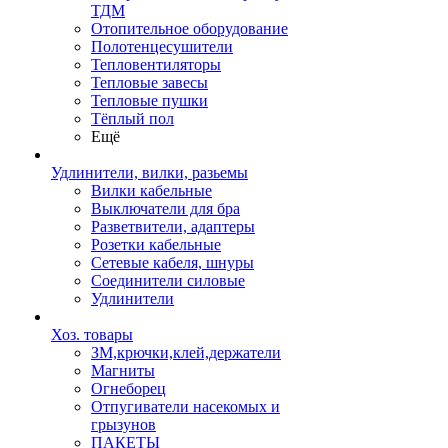
ТДМ
Отопительное оборудование
Полотенцесушители
Тепловентиляторы
Тепловые завесы
Тепловые пушки
Тёплый пол
Ещё
Удлинители, вилки, разьемы
Вилки кабельные
Выключатели для бра
Разветвители, адаптеры
Розетки кабельные
Сетевые кабеля, шнуры
Соединители силовые
Удлинители
Хоз. товары
ЗМ,крючки,клей,держатели
Магниты
Огнеборец
Отпугиватели насекомых и
грызунов
ПАКЕТЫ