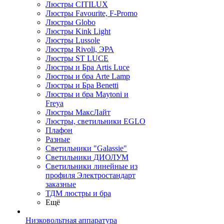
Люстры CITILUX
Люстры Favourite, F-Promo
Люстры Globo
Люстры Kink Light
Люстры Lussole
Люстры Rivoli, ЭРА
Люстры ST LUCE
Люстры и Бра Artis Luce
Люстры и бра Arte Lamp
Люстры и Бра Benetti
Люстры и бра Maytoni и
Freya
Люстры МаксЛайт
Люстры, светильники EGLO
Плафон
Разные
Светильники "Galassie"
Светильники ДИОЛУМ
Светильники линейные из
профиля Электростандарт
заказные
ТДМ люстры и бра
Ещё
Низковольтная аппаратура