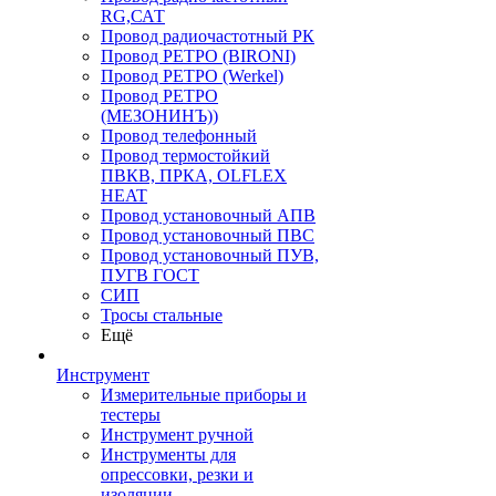
RG,САТ
Провод радиочастотный РК
Провод РЕТРО (BIRONI)
Провод РЕТРО (Werkel)
Провод РЕТРО
(МЕЗОНИНЪ))
Провод телефонный
Провод термостойкий
ПВКВ, ПРКА, OLFLEX
HEAT
Провод установочный АПВ
Провод установочный ПВС
Провод установочный ПУВ,
ПУГВ ГОСТ
СИП
Тросы стальные
Ещё
Инструмент
Измерительные приборы и
тестеры
Инструмент ручной
Инструменты для
опрессовки, резки и
изоляции