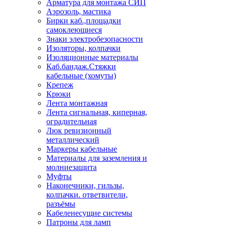
Арматура для монтажа СИП
Аэрозоль, мастика
Бирки каб.,площадки
самоклеющиеся
Знаки электробезопасности
Изоляторы, колпачки
Изоляционные материалы
Каб.бандаж.Стяжки
кабельные (хомуты)
Крепеж
Крюки
Лента монтажная
Лента сигнальная, киперная,
оградительная
Люк ревизионный
металлический
Маркеры кабельные
Материалы для заземления и
молниезащита
Муфты
Наконечники, гильзы,
колпачки. ответвители,
разъёмы
Кабеленесущие системы
Патроны для ламп