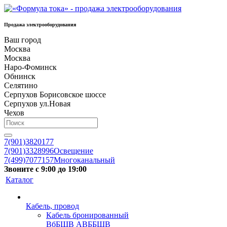
Продажа электрооборудования
Ваш город
Москва
Москва
Наро-Фоминск
Обнинск
Селятино
Серпухов Борисовское шоссе
Серпухов ул.Новая
Чехов
7(901)3820177
7(901)3328996
Освещение
7(499)7077157
Многоканальный
Звоните с 9:00 до 19:00
Каталог
Кабель, провод
Кабель бронированный
ВбБШВ АВББШВ