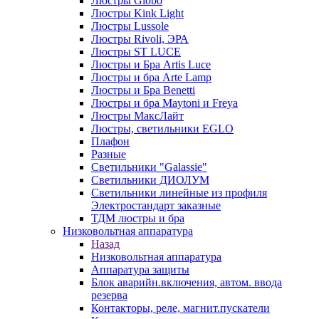
Люстры Globo
Люстры Kink Light
Люстры Lussole
Люстры Rivoli, ЭРА
Люстры ST LUCE
Люстры и Бра Artis Luce
Люстры и бра Arte Lamp
Люстры и Бра Benetti
Люстры и бра Maytoni и Freya
Люстры МаксЛайт
Люстры, светильники EGLO
Плафон
Разные
Светильники "Galassie"
Светильники ДИОЛУМ
Светильники линейные из профиля
Электростандарт заказные
ТДМ люстры и бра
Низковольтная аппаратура
Назад
Низковольтная аппаратура
Аппаратура защиты
Блок аварийн.включения, автом. ввода
резерва
Контакторы, реле, магнит.пускатели