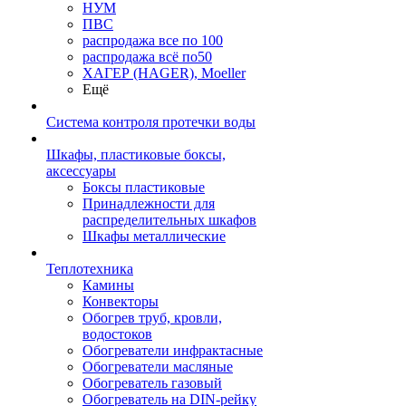
НУМ
ПВС
распродажа все по 100
распродажа всё по50
ХАГЕР (HAGER), Moeller
Ещё
Система контроля протечки воды
Шкафы, пластиковые боксы,
аксессуары
Боксы пластиковые
Принадлежности для
распределительных шкафов
Шкафы металлические
Теплотехника
Камины
Конвекторы
Обогрев труб, кровли,
водостоков
Обогреватели инфрактасные
Обогреватели масляные
Обогреватель газовый
Обогреватель на DIN-рейку