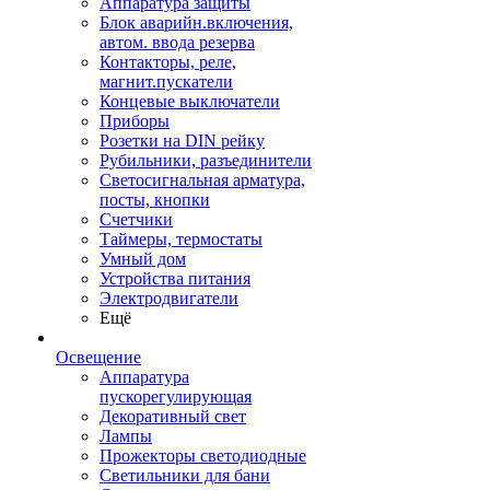
Аппаратура защиты
Блок аварийн.включения,
автом. ввода резерва
Контакторы, реле,
магнит.пускатели
Концевые выключатели
Приборы
Розетки на DIN рейку
Рубильники, разъединители
Светосигнальная арматура,
посты, кнопки
Счетчики
Таймеры, термостаты
Умный дом
Устройства питания
Электродвигатели
Ещё
Освещение
Аппаратура
пускорегулирующая
Декоративный свет
Лампы
Прожекторы светодиодные
Светильники для бани