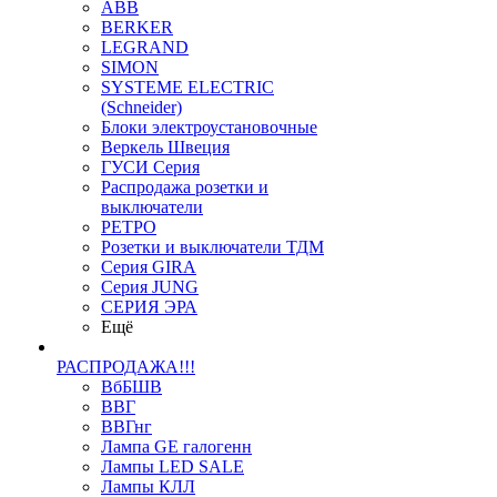
ABB
BERKER
LEGRAND
SIMON
SYSTEME ELECTRIC
(Schneider)
Блоки электроустановочные
Веркель Швеция
ГУСИ Серия
Распродажа розетки и
выключатели
РЕТРО
Розетки и выключатели ТДМ
Серия GIRA
Серия JUNG
СЕРИЯ ЭРА
Ещё
РАСПРОДАЖА!!!
ВбБШВ
ВВГ
ВВГнг
Лампа GE галогенн
Лампы LED SALE
Лампы КЛЛ