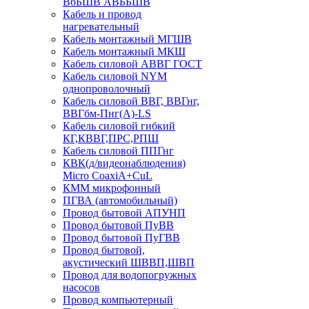
ВбБШВ АВББШВ
Кабель и провод
нагревательный
Кабель монтажный МГШВ
Кабель монтажный МКШ
Кабель силовой АВВГ ГОСТ
Кабель силовой NYM
однопроволочный
Кабель силовой ВВГ, ВВГнг,
ВВГбм-Пнг(А)-LS
Кабель силовой гибкий
КГ,КВВГ,ПРС,РПШ
Кабель силовой ППГнг
КВК(д/видеонаблюдения)
Micro CoaxiA+CuL
КММ микрофонный
ПГВА (автомобильный)
Провод бытовой АПУНП
Провод бытовой ПуВВ
Провод бытовой ПуГВВ
Провод бытовой,
акустический ШВВП,ШВП
Провод для водопогружных
насосов
Провод компьютерный