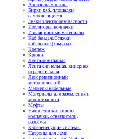
Аэрозоль, мастика
Бирки каб.,площадки
самоклеющиеся
Знаки электробезопасности
Изоляторы, колпачки
Изоляционные материалы
Каб.бандаж.Стяжки
кабельные (хомуты)
Крепеж
Крюки
Лента монтажная
Лента сигнальная, киперная,
оградительная
Люк ревизионный
металлический
Маркеры кабельные
Материалы для заземления и
молниезащита
Муфты
Наконечники, гильзы,
колпачки. ответвители,
разъёмы
Кабеленесущие системы
Патроны для ламп
Патроны для ламп Vintage