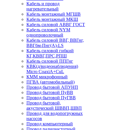
Кабель и провод
нагревательный
Кабель монтажный МГШВ
Кабель монтажный МКШ
Кабель силовой АВВГ ГОСТ
Кабель силовой NYM
однопроволочный
Кабель силовой ВВГ, ВВГнг,
ВВГбм-Пнг(А)-LS
Кабель силовой гибкий
КГ,КВВГ,ПРС,РПШ
Кабель силовой ППГнг
КВК(д/видеонаблюдения)
Micro CoaxiA+CuL
КММ микрофонный
ПГВА (автомобильный)
Провод бытовой АПУНП
Провод бытовой ПуВВ
Провод бытовой ПуГВВ
Провод бытовой,
акустический ШВВП,ШВП
Провод для водопогружных
насосов
Провод компьютерный
Провод радиочастотный