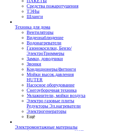
ПАКЕТЫ
Средства пожаротушения
ТЭНы
Шланги
Техника для дома
Вентиляторы
Видеонаблюдение
Водонагреватели
Газонокосилки, Бензо/
ЭлектроТриммеры
Замки, доводчики
Звонки
Кондиционеры/фитинги
Мойки высок.давления
HUTER
Насосное оборудование
Снегоуборочная техника
Увлажнители, мойки воздуха
Электро газовые плиты
Редукторы Эл.нагреватели
Электрогенераторы
Ещё
Электромонтажные материалы