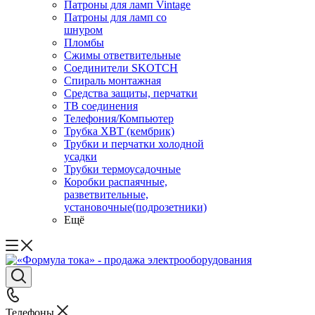
Патроны для ламп Vintage
Патроны для ламп со
шнуром
Пломбы
Сжимы ответвительные
Соединители SKOTCH
Спираль монтажная
Средства защиты, перчатки
ТВ соединения
Телефония/Компьютер
Трубка ХВТ (кембрик)
Трубки и перчатки холодной
усадки
Трубки термоусадочные
Коробки распаячные,
разветвительные,
установочные(подрозетники)
Ещё
Телефоны