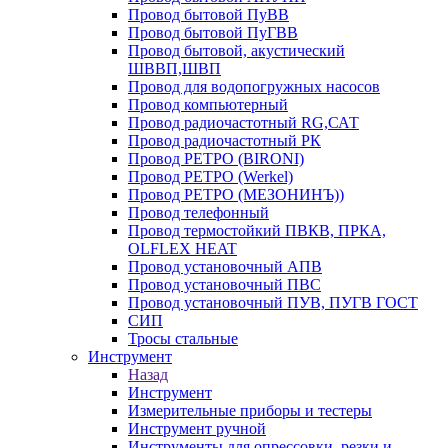
Провод бытовой ПуВВ
Провод бытовой ПуГВВ
Провод бытовой, акустический
ШВВП,ШВП
Провод для водопогружных насосов
Провод компьютерный
Провод радиочастотный RG,САТ
Провод радиочастотный РК
Провод РЕТРО (BIRONI)
Провод РЕТРО (Werkel)
Провод РЕТРО (МЕЗОНИНЪ))
Провод телефонный
Провод термостойкий ПВКВ, ПРКА,
OLFLEX HEAT
Провод установочный АПВ
Провод установочный ПВС
Провод установочный ПУВ, ПУГВ ГОСТ
СИП
Тросы стальные
Инструмент
Назад
Инструмент
Измерительные приборы и тестеры
Инструмент ручной
Инструменты для опрессовки, резки и