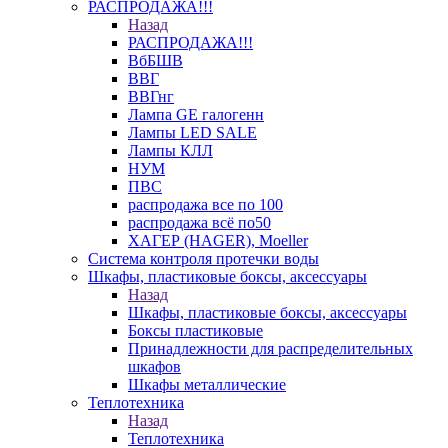
РАСПРОДАЖА!!!
Назад
РАСПРОДАЖА!!!
ВбБШВ
ВВГ
ВВГнг
Лампа GE галогенн
Лампы LED SALE
Лампы КЛЛ
НУМ
ПВС
распродажа все по 100
распродажа всё по50
ХАГЕР (HAGER), Moeller
Система контроля протечки воды
Шкафы, пластиковые боксы, аксессуары
Назад
Шкафы, пластиковые боксы, аксессуары
Боксы пластиковые
Принадлежности для распределительных
шкафов
Шкафы металлические
Теплотехника
Назад
Теплотехника