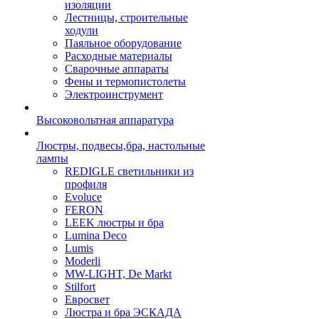
изоляции
Лестницы, строительные
ходули
Паяльное оборудование
Расходные материалы
Сварочные аппараты
Фены и термопистолеты
Электроинструмент
Высоковольтная аппаратура
Люстры, подвесы,бра, настольные
лампы
REDIGLE светильники из
профиля
Evoluce
FERON
LEEK люстры и бра
Lumina Deco
Lumis
Moderli
MW-LIGHT, De Markt
Stilfort
Евросвет
Люстра и бра ЭСКАДА