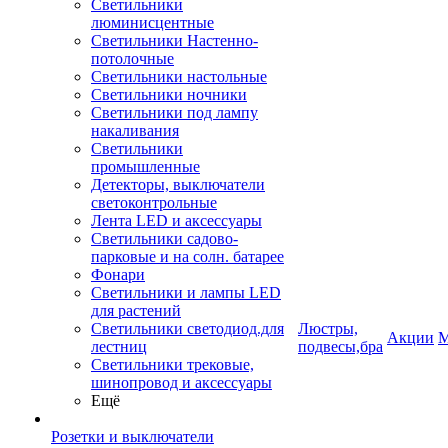
Светильники
люминисцентные
Светильники Настенно-
потолочные
Светильники настольные
Светильники ночники
Светильники под лампу
накаливания
Светильники
промышленные
Детекторы, выключатели
светоконтрольные
Лента LED и аксессуары
Светильники садово-
парковые и на солн. батарее
Фонари
Светильники и лампы LED
для растений
Светильники светодиод.для
Люстры,
Акции
М
лестниц
подвесы,бра
Светильники трековые,
шинопровод и аксессуары
Ещё
Розетки и выключатели