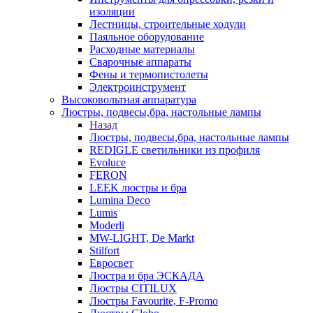
изоляции
Лестницы, строительные ходули
Паяльное оборудование
Расходные материалы
Сварочные аппараты
Фены и термопистолеты
Электроинструмент
Высоковольтная аппаратура
Люстры, подвесы,бра, настольные лампы
Назад
Люстры, подвесы,бра, настольные лампы
REDIGLE светильники из профиля
Evoluce
FERON
LEEK люстры и бра
Lumina Deco
Lumis
Moderli
MW-LIGHT, De Markt
Stilfort
Евросвет
Люстра и бра ЭСКАДА
Люстры CITILUX
Люстры Favourite, F-Promo