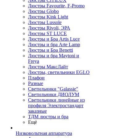
Люстры CITILUX
Люстры Favourite, F-Promo
Люстры Globo
Люстры Kink Light
Люстры Lussole
Люстры Rivoli, ЭРА
Люстры ST LUCE
Люстры и Бра Artis Luce
Люстры и бра Arte Lamp
Люстры и Бра Benetti
Люстры и бра Maytoni и
Freya
Люстры МаксЛайт
Люстры, светильники EGLO
Плафон
Разные
Светильники "Galassie"
Светильники ДИОЛУМ
Светильники линейные из
профиля Электростандарт
заказные
ТДМ люстры и бра
Ещё
Низковольтная аппаратура