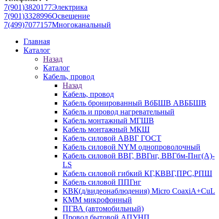
7(901)3820177
Электрика
7(901)3328996
Освещение
7(499)7077157
Многоканальный
Главная
Каталог
Назад
Каталог
Кабель, провод
Назад
Кабель, провод
Кабель бронированный ВбБШВ АВББШВ
Кабель и провод нагревательный
Кабель монтажный МГШВ
Кабель монтажный МКШ
Кабель силовой АВВГ ГОСТ
Кабель силовой NYM однопроволочный
Кабель силовой ВВГ, ВВГнг, ВВГбм-Пнг(А)-
LS
Кабель силовой гибкий КГ,КВВГ,ПРС,РПШ
Кабель силовой ППГнг
КВК(д/видеонаблюдения) Micro CoaxiA+CuL
КММ микрофонный
ПГВА (автомобильный)
Провод бытовой АПУНП