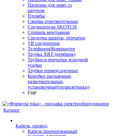
Патроны для ламп со
шнуром
Пломбы
Сжимы ответвительные
Соединители SKOTCH
Спираль монтажная
Средства защиты, перчатки
ТВ соединения
Телефония/Компьютер
Трубка ХВТ (кембрик)
Трубки и перчатки холодной
усадки
Трубки термоусадочные
Коробки распаячные,
разветвительные,
установочные(подрозетники)
Ещё
Каталог
Кабель, провод
Кабель бронированный