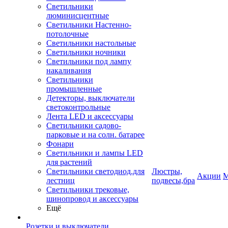
Светильники
люминисцентные
Светильники Настенно-
потолочные
Светильники настольные
Светильники ночники
Светильники под лампу
накаливания
Светильники
промышленные
Детекторы, выключатели
светоконтрольные
Лента LED и аксессуары
Светильники садово-
парковые и на солн. батарее
Фонари
Светильники и лампы LED
для растений
Светильники светодиод.для
Люстры,
Акции
М
лестниц
подвесы,бра
Светильники трековые,
шинопровод и аксессуары
Ещё
Розетки и выключатели