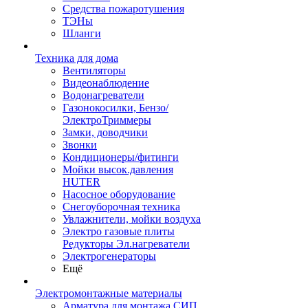
Средства пожаротушения
ТЭНы
Шланги
Техника для дома
Вентиляторы
Видеонаблюдение
Водонагреватели
Газонокосилки, Бензо/
ЭлектроТриммеры
Замки, доводчики
Звонки
Кондиционеры/фитинги
Мойки высок.давления
HUTER
Насосное оборудование
Снегоуборочная техника
Увлажнители, мойки воздуха
Электро газовые плиты
Редукторы Эл.нагреватели
Электрогенераторы
Ещё
Электромонтажные материалы
Арматура для монтажа СИП