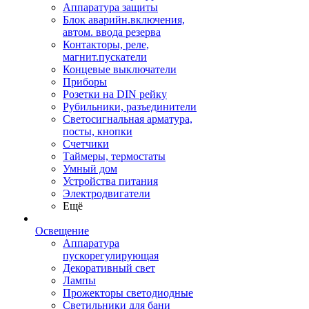
Аппаратура защиты
Блок аварийн.включения,
автом. ввода резерва
Контакторы, реле,
магнит.пускатели
Концевые выключатели
Приборы
Розетки на DIN рейку
Рубильники, разъединители
Светосигнальная арматура,
посты, кнопки
Счетчики
Таймеры, термостаты
Умный дом
Устройства питания
Электродвигатели
Ещё
Освещение
Аппаратура
пускорегулирующая
Декоративный свет
Лампы
Прожекторы светодиодные
Светильники для бани