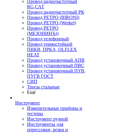
Провод радиочастотный
RG,САТ
Провод радиочастотный РК
Провод РЕТРО (BIRONI)
Провод РЕТРО (Werkel)
Провод РЕТРО
(МЕЗОНИНЪ))
Провод телефонный
Провод термостойкий
ПВКВ, ПРКА, OLFLEX
HEAT
Провод установочный АПВ
Провод установочный ПВС
Провод установочный ПУВ,
ПУГВ ГОСТ
СИП
Тросы стальные
Ещё
Инструмент
Измерительные приборы и
тестеры
Инструмент ручной
Инструменты для
опрессовки, резки и