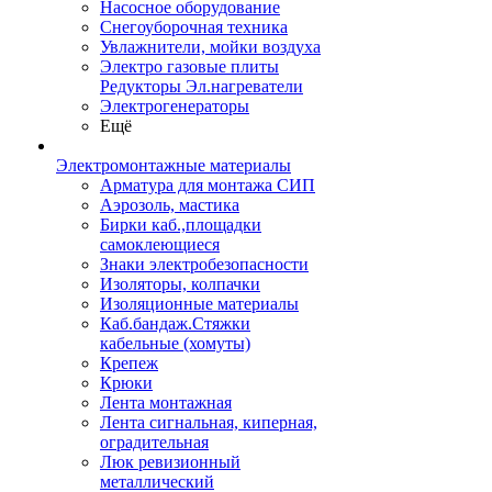
Насосное оборудование
Снегоуборочная техника
Увлажнители, мойки воздуха
Электро газовые плиты
Редукторы Эл.нагреватели
Электрогенераторы
Ещё
Электромонтажные материалы
Арматура для монтажа СИП
Аэрозоль, мастика
Бирки каб.,площадки
самоклеющиеся
Знаки электробезопасности
Изоляторы, колпачки
Изоляционные материалы
Каб.бандаж.Стяжки
кабельные (хомуты)
Крепеж
Крюки
Лента монтажная
Лента сигнальная, киперная,
оградительная
Люк ревизионный
металлический