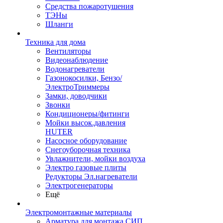
Средства пожаротушения
ТЭНы
Шланги
Техника для дома
Вентиляторы
Видеонаблюдение
Водонагреватели
Газонокосилки, Бензо/
ЭлектроТриммеры
Замки, доводчики
Звонки
Кондиционеры/фитинги
Мойки высок.давления
HUTER
Насосное оборудование
Снегоуборочная техника
Увлажнители, мойки воздуха
Электро газовые плиты
Редукторы Эл.нагреватели
Электрогенераторы
Ещё
Электромонтажные материалы
Арматура для монтажа СИП