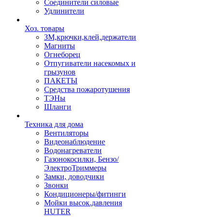
Соединители силовые
Удлинители
Хоз. товары
ЗМ,крючки,клей,держатели
Магниты
Огнеборец
Отпугиватели насекомых и
грызунов
ПАКЕТЫ
Средства пожаротушения
ТЭНы
Шланги
Техника для дома
Вентиляторы
Видеонаблюдение
Водонагреватели
Газонокосилки, Бензо/
ЭлектроТриммеры
Замки, доводчики
Звонки
Кондиционеры/фитинги
Мойки высок.давления
HUTER