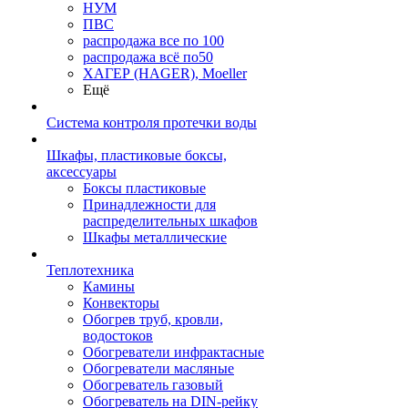
НУМ
ПВС
распродажа все по 100
распродажа всё по50
ХАГЕР (HAGER), Moeller
Ещё
Система контроля протечки воды
Шкафы, пластиковые боксы,
аксессуары
Боксы пластиковые
Принадлежности для
распределительных шкафов
Шкафы металлические
Теплотехника
Камины
Конвекторы
Обогрев труб, кровли,
водостоков
Обогреватели инфрактасные
Обогреватели масляные
Обогреватель газовый
Обогреватель на DIN-рейку