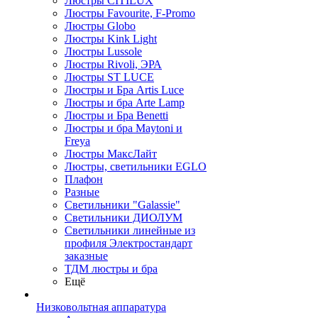
Люстры CITILUX
Люстры Favourite, F-Promo
Люстры Globo
Люстры Kink Light
Люстры Lussole
Люстры Rivoli, ЭРА
Люстры ST LUCE
Люстры и Бра Artis Luce
Люстры и бра Arte Lamp
Люстры и Бра Benetti
Люстры и бра Maytoni и
Freya
Люстры МаксЛайт
Люстры, светильники EGLO
Плафон
Разные
Светильники "Galassie"
Светильники ДИОЛУМ
Светильники линейные из
профиля Электростандарт
заказные
ТДМ люстры и бра
Ещё
Низковольтная аппаратура