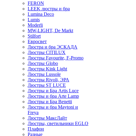
FERON
LEEK люстры и бра
Lumina Deco
Lumis
Moderli
MW-LIGHT, De Markt
Stilfort
Евросвет
Люстра и бра ЭСКАДА
Люстры CITILUX
Люстры Favourite, F-Promo
Люстры Globo
Люстры Kink Light
Люстры Lussole
Люстры Rivoli, ЭРА
Люстры ST LUCE
Люстры и Бра Artis Luce
Люстры и бра Arte Lamp
Люстры и Бра Benetti
Люстры и бра Maytoni и
Freya
Люстры МаксЛайт
Люстры, светильники EGLO
Плафон
Разные