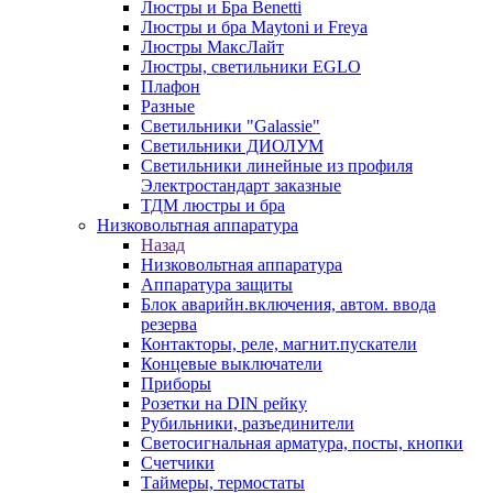
Люстры и Бра Benetti
Люстры и бра Maytoni и Freya
Люстры МаксЛайт
Люстры, светильники EGLO
Плафон
Разные
Светильники "Galassie"
Светильники ДИОЛУМ
Светильники линейные из профиля
Электростандарт заказные
ТДМ люстры и бра
Низковольтная аппаратура
Назад
Низковольтная аппаратура
Аппаратура защиты
Блок аварийн.включения, автом. ввода
резерва
Контакторы, реле, магнит.пускатели
Концевые выключатели
Приборы
Розетки на DIN рейку
Рубильники, разъединители
Светосигнальная арматура, посты, кнопки
Счетчики
Таймеры, термостаты