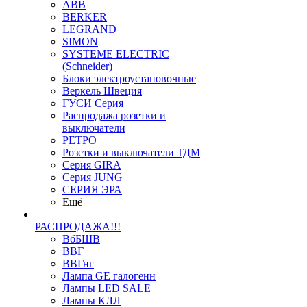
ABB
BERKER
LEGRAND
SIMON
SYSTEME ELECTRIC
(Schneider)
Блоки электроустановочные
Веркель Швеция
ГУСИ Серия
Распродажа розетки и
выключатели
РЕТРО
Розетки и выключатели ТДМ
Серия GIRA
Серия JUNG
СЕРИЯ ЭРА
Ещё
РАСПРОДАЖА!!!
ВбБШВ
ВВГ
ВВГнг
Лампа GE галогенн
Лампы LED SALE
Лампы КЛЛ