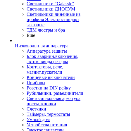
Светильники "Galassie"
Светильники ДИОЛУМ
Светильники линейные из
профиля Электростандарт
заказные
ТДМ люстры и бра
Ещё
Низковольтная аппаратура
Аппаратура защиты
Блок аварийн.включения,
автом. ввода резерва
Контакторы, реле,
магнит.пускатели
Концевые выключатели
Приборы
Розетки на DIN рейку
Рубильники, разъединители
Светосигнальная арматура,
посты, кнопки
Счетчики
Таймеры, термостаты
Умный дом
Устройства питания
Электродвигатели