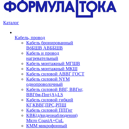
Каталог
Кабель, провод
Кабель бронированный
ВбБШВ АВББШВ
Кабель и провод
нагревательный
Кабель монтажный МГШВ
Кабель монтажный МКШ
Кабель силовой АВВГ ГОСТ
Кабель силовой NYM
однопроволочный
Кабель силовой ВВГ, ВВГнг,
ВВГбм-Пнг(А)-LS
Кабель силовой гибкий
КГ,КВВГ,ПРС,РПШ
Кабель силовой ППГнг
КВК(д/видеонаблюдения)
Micro CoaxiA+CuL
КММ микрофонный