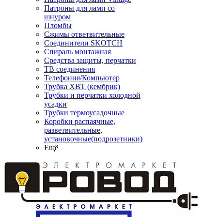
Патроны для ламп со
шнуром
Пломбы
Сжимы ответвительные
Соединители SKOTCH
Спираль монтажная
Средства защиты, перчатки
ТВ соединения
Телефония/Компьютер
Трубка ХВТ (кембрик)
Трубки и перчатки холодной
усадки
Трубки термоусадочные
Коробки распаячные,
разветвительные,
установочные(подрозетники)
Ещё