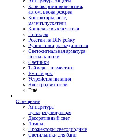
Аппаратура защиты
Блок аварийн.включения,
автом. ввода резерва
Контакторы, реле,
магнит.пускатели
Концевые выключатели
Приборы
Розетки на DIN рейку
Рубильники, разъединители
Светосигнальная арматура,
посты, кнопки
Счетчики
Таймеры, термостаты
Умный дом
Устройства питания
Электродвигатели
Ещё
Освещение
Аппаратура
пускорегулирующая
Декоративный свет
Лампы
Прожекторы светодиодные
Светильники для бани