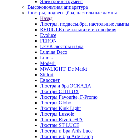
Электроинструмент
Высоковольтная аппаратура
Люстры, подвесы,бра, настольные лампы
Назад
Люстры, подвесы,бра, настольные лампы
REDIGLE светильники из профиля
Evoluce
FERON
LEEK люстры и бра
Lumina Deco
Lumis
Moderli
MW-LIGHT, De Markt
Stilfort
Евросвет
Люстра и бра ЭСКАДА
Люстры CITILUX
Люстры Favourite, F-Promo
Люстры Globo
Люстры Kink Light
Люстры Lussole
Люстры Rivoli, ЭРА
Люстры ST LUCE
Люстры и Бра Artis Luce
Люстры и бра Arte Lamp