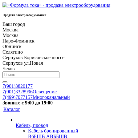
Продажа электрооборудования
Ваш город
Москва
Москва
Наро-Фоминск
Обнинск
Селятино
Серпухов Борисовское шоссе
Серпухов ул.Новая
Чехов
7(901)3820177
7(901)3328996
Освещение
7(499)7077157
Многоканальный
Звоните с 9:00 до 19:00
Каталог
Кабель, провод
Кабель бронированный
ВбБШВ АВББШВ