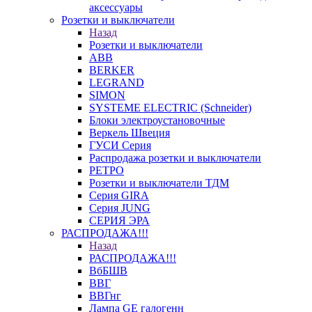
аксессуары
Розетки и выключатели
Назад
Розетки и выключатели
ABB
BERKER
LEGRAND
SIMON
SYSTEME ELECTRIC (Schneider)
Блоки электроустановочные
Веркель Швеция
ГУСИ Серия
Распродажа розетки и выключатели
РЕТРО
Розетки и выключатели ТДМ
Серия GIRA
Серия JUNG
СЕРИЯ ЭРА
РАСПРОДАЖА!!!
Назад
РАСПРОДАЖА!!!
ВбБШВ
ВВГ
ВВГнг
Лампа GE галогенн