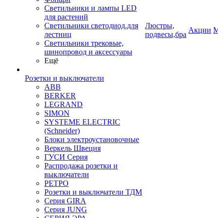
Светильники и лампы LED
для растений
Светильники светодиод.для
Люстры,
Акции
М
лестниц
подвесы,бра
Светильники трековые,
шинопровод и аксессуары
Ещё
Розетки и выключатели
ABB
BERKER
LEGRAND
SIMON
SYSTEME ELECTRIC
(Schneider)
Блоки электроустановочные
Веркель Швеция
ГУСИ Серия
Распродажа розетки и
выключатели
РЕТРО
Розетки и выключатели ТДМ
Серия GIRA
Серия JUNG