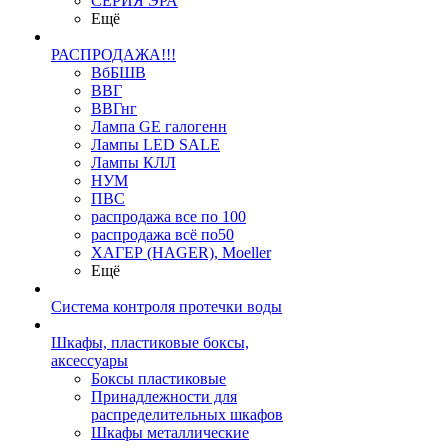
СЕРИЯ ЭРА
Ещё
РАСПРОДАЖА!!!
ВбБШВ
ВВГ
ВВГнг
Лампа GE галогенн
Лампы LED SALE
Лампы КЛЛ
НУМ
ПВС
распродажа все по 100
распродажа всё по50
ХАГЕР (HAGER), Moeller
Ещё
Система контроля протечки воды
Шкафы, пластиковые боксы,
аксессуары
Боксы пластиковые
Принадлежности для
распределительных шкафов
Шкафы металлические