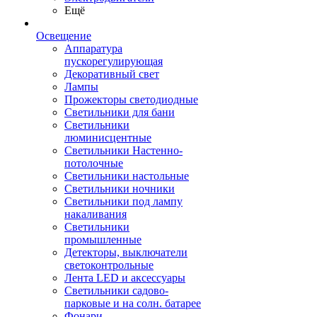
Ещё
Освещение
Аппаратура
пускорегулирующая
Декоративный свет
Лампы
Прожекторы светодиодные
Светильники для бани
Светильники
люминисцентные
Светильники Настенно-
потолочные
Светильники настольные
Светильники ночники
Светильники под лампу
накаливания
Светильники
промышленные
Детекторы, выключатели
светоконтрольные
Лента LED и аксессуары
Светильники садово-
парковые и на солн. батарее
Фонари