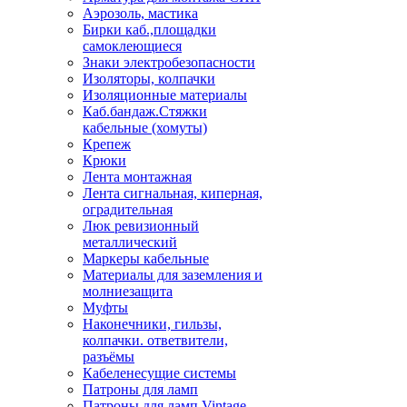
Аэрозоль, мастика
Бирки каб.,площадки
самоклеющиеся
Знаки электробезопасности
Изоляторы, колпачки
Изоляционные материалы
Каб.бандаж.Стяжки
кабельные (хомуты)
Крепеж
Крюки
Лента монтажная
Лента сигнальная, киперная,
оградительная
Люк ревизионный
металлический
Маркеры кабельные
Материалы для заземления и
молниезащита
Муфты
Наконечники, гильзы,
колпачки. ответвители,
разъёмы
Кабеленесущие системы
Патроны для ламп
Патроны для ламп Vintage