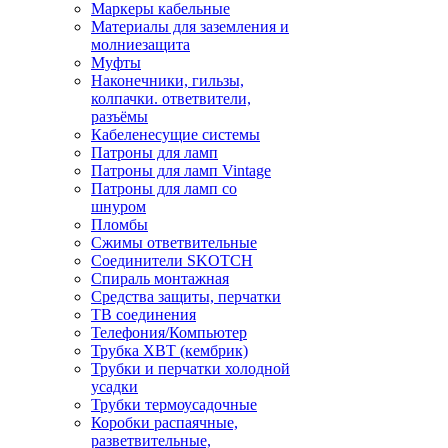
Маркеры кабельные
Материалы для заземления и
молниезащита
Муфты
Наконечники, гильзы,
колпачки. ответвители,
разъёмы
Кабеленесущие системы
Патроны для ламп
Патроны для ламп Vintage
Патроны для ламп со
шнуром
Пломбы
Сжимы ответвительные
Соединители SKOTCH
Спираль монтажная
Средства защиты, перчатки
ТВ соединения
Телефония/Компьютер
Трубка ХВТ (кембрик)
Трубки и перчатки холодной
усадки
Трубки термоусадочные
Коробки распаячные,
разветвительные,