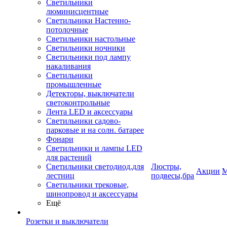
Светильники
люминисцентные
Светильники Настенно-
потолочные
Светильники настольные
Светильники ночники
Светильники под лампу
накаливания
Светильники
промышленные
Детекторы, выключатели
светоконтрольные
Лента LED и аксессуары
Светильники садово-
парковые и на солн. батарее
Фонари
Светильники и лампы LED
для растений
Светильники светодиод.для
Люстры,
Акции
М
лестниц
подвесы,бра
Светильники трековые,
шинопровод и аксессуары
Ещё
Розетки и выключатели