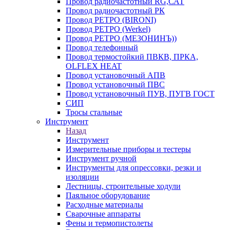
Провод радиочастотный RG,САТ
Провод радиочастотный РК
Провод РЕТРО (BIRONI)
Провод РЕТРО (Werkel)
Провод РЕТРО (МЕЗОНИНЪ))
Провод телефонный
Провод термостойкий ПВКВ, ПРКА,
OLFLEX HEAT
Провод установочный АПВ
Провод установочный ПВС
Провод установочный ПУВ, ПУГВ ГОСТ
СИП
Тросы стальные
Инструмент
Назад
Инструмент
Измерительные приборы и тестеры
Инструмент ручной
Инструменты для опрессовки, резки и
изоляции
Лестницы, строительные ходули
Паяльное оборудование
Расходные материалы
Сварочные аппараты
Фены и термопистолеты