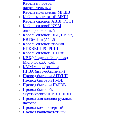
Кабель и провод
нагревательный
Кабель монтажный МГШВ
Кабель монтажный МКШ
Кабель силовой АВВГ ГОСТ
Кабель силовой NYM
однопроволочный
Кабель силовой ВВГ, ВВГнг,
ВВГбм-Пнг(А)-LS
Кабель силовой гибкий
КГ,КВВГ,ПРС,РПШ
Кабель силовой ППГнг
КВК(д/видеонаблюдения)
Micro CoaxiA+CuL
КММ микрофонный
ПГВА (автомобильный)
Провод бытовой АПУНП
Провод бытовой ПуВВ
Провод бытовой ПуГВВ
Провод бытовой,
акустический ШВВП,ШВП
Провод для водопогружных
насосов
Провод компьютерный
Провод радиочастотный