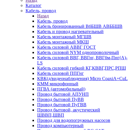
Назад
Каталог
Кабель, провод
Назад
Кабель, провод
Кабель бронированный ВбБШВ АВББШВ
Кабель и провод нагревательный
Кабель монтажный МГШВ
Кабель монтажный МКШ
Кабель силовой АВВГ ГОСТ
Кабель силовой NYM однопроволочный
Кабель силовой ВВГ, ВВГнг, ВВГбм-Пнг(А)-
LS
Кабель силовой гибкий КГ,КВВГ,ПРС,РПШ
Кабель силовой ППГнг
КВК(д/видеонаблюдения) Micro CoaxiA+CuL
КММ микрофонный
ПГВА (автомобильный)
Провод бытовой АПУНП
Провод бытовой ПуВВ
Провод бытовой ПуГВВ
Провод бытовой, акустический
ШВВП,ШВП
Провод для водопогружных насосов
Провод компьютерный