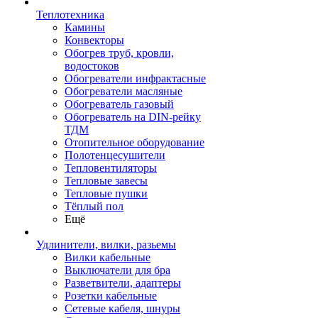
Теплотехника
Камины
Конвекторы
Обогрев труб, кровли,
водостоков
Обогреватели инфрактасные
Обогреватели масляные
Обогреватель газовый
Обогреватель на DIN-рейку
ТДМ
Отопительное оборудование
Полотенцесушители
Тепловентиляторы
Тепловые завесы
Тепловые пушки
Тёплый пол
Ещё
Удлинители, вилки, разьемы
Вилки кабельные
Выключатели для бра
Разветвители, адаптеры
Розетки кабельные
Сетевые кабеля, шнуры