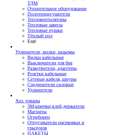
ТДМ
Отопительное оборудование
Полотенцесушители
Тепловентиляторы
Тепловые завесы
Тепловые пушки
Тёплый пол
Ещё
Удлинители, вилки, разьемы
Вилки кабельные
Выключатели для бра
Разветвители, адаптеры
Розетки кабельные
Сетевые кабеля, шнуры
Соединители силовые
Удлинители
Хоз. товары
ЗМ,крючки,клей,держатели
Магниты
Огнеборец
Отпугиватели насекомых и
грызунов
ПАКЕТЫ