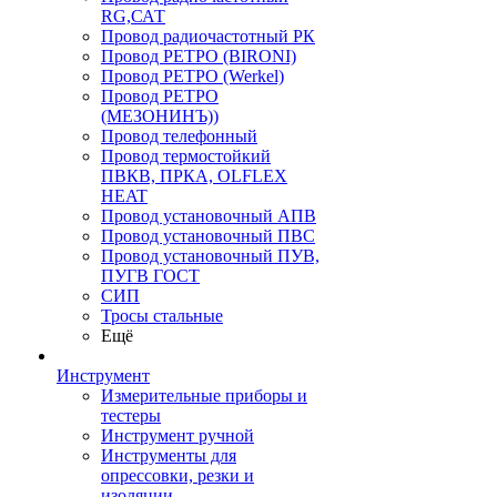
RG,САТ
Провод радиочастотный РК
Провод РЕТРО (BIRONI)
Провод РЕТРО (Werkel)
Провод РЕТРО
(МЕЗОНИНЪ))
Провод телефонный
Провод термостойкий
ПВКВ, ПРКА, OLFLEX
HEAT
Провод установочный АПВ
Провод установочный ПВС
Провод установочный ПУВ,
ПУГВ ГОСТ
СИП
Тросы стальные
Ещё
Инструмент
Измерительные приборы и
тестеры
Инструмент ручной
Инструменты для
опрессовки, резки и
изоляции