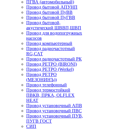
ПГВА (автомобильный)
Провод бытовой АПУНП
Провод бытовой ПуВВ
Провод бытовой ПуГВВ
Провод бытовой,
акустический ШВВП,ШВП
Провод для водопогружных
насосов
Провод компьютерный
Провод радиочастотный
RG,САТ
Провод радиочастотный РК
Провод РЕТРО (BIRONI)
Провод РЕТРО (Werkel)
Провод РЕТРО
(МЕЗОНИНЪ))
Провод телефонный
Провод термостойкий
ПВКВ, ПРКА, OLFLEX
HEAT
Провод установочный АПВ
Провод установочный ПВС
Провод установочный ПУВ,
ПУГВ ГОСТ
СИП