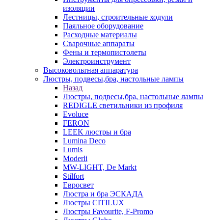
изоляции
Лестницы, строительные ходули
Паяльное оборудование
Расходные материалы
Сварочные аппараты
Фены и термопистолеты
Электроинструмент
Высоковольтная аппаратура
Люстры, подвесы,бра, настольные лампы
Назад
Люстры, подвесы,бра, настольные лампы
REDIGLE светильники из профиля
Evoluce
FERON
LEEK люстры и бра
Lumina Deco
Lumis
Moderli
MW-LIGHT, De Markt
Stilfort
Евросвет
Люстра и бра ЭСКАДА
Люстры CITILUX
Люстры Favourite, F-Promo