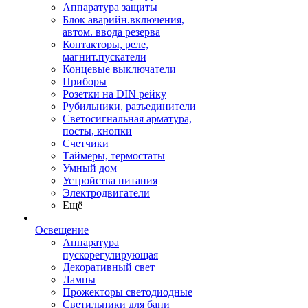
Аппаратура защиты
Блок аварийн.включения,
автом. ввода резерва
Контакторы, реле,
магнит.пускатели
Концевые выключатели
Приборы
Розетки на DIN рейку
Рубильники, разъединители
Светосигнальная арматура,
посты, кнопки
Счетчики
Таймеры, термостаты
Умный дом
Устройства питания
Электродвигатели
Ещё
Освещение
Аппаратура
пускорегулирующая
Декоративный свет
Лампы
Прожекторы светодиодные
Светильники для бани