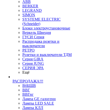
ABB
BERKER
LEGRAND
SIMON
SYSTEME ELECTRIC
(Schneider)
Блоки электроустановочные
Веркель Швеция
ГУСИ Серия
Распродажа розетки и
выключатели
РЕТРО
Розетки и выключатели ТДМ
Серия GIRA
Серия JUNG
СЕРИЯ ЭРА
Ещё
РАСПРОДАЖА!!!
ВбБШВ
ВВГ
ВВГнг
Лампа GE галогенн
Лампы LED SALE
Лампы КЛЛ