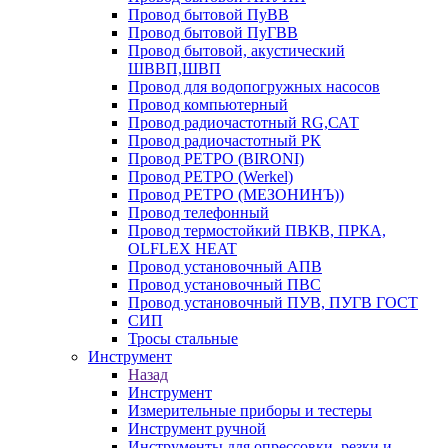
Провод бытовой ПуВВ
Провод бытовой ПуГВВ
Провод бытовой, акустический
ШВВП,ШВП
Провод для водопогружных насосов
Провод компьютерный
Провод радиочастотный RG,САТ
Провод радиочастотный РК
Провод РЕТРО (BIRONI)
Провод РЕТРО (Werkel)
Провод РЕТРО (МЕЗОНИНЪ))
Провод телефонный
Провод термостойкий ПВКВ, ПРКА,
OLFLEX HEAT
Провод установочный АПВ
Провод установочный ПВС
Провод установочный ПУВ, ПУГВ ГОСТ
СИП
Тросы стальные
Инструмент
Назад
Инструмент
Измерительные приборы и тестеры
Инструмент ручной
Инструменты для опрессовки, резки и