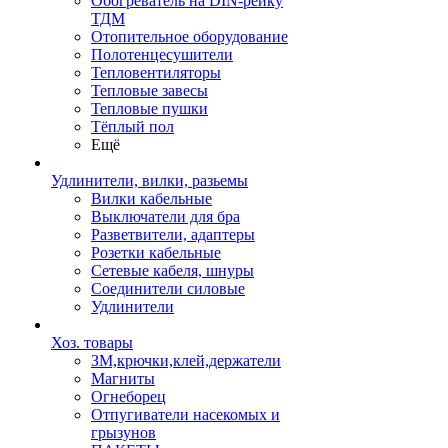
Обогреватель на DIN-рейку
ТДМ
Отопительное оборудование
Полотенцесушители
Тепловентиляторы
Тепловые завесы
Тепловые пушки
Тёплый пол
Ещё
Удлинители, вилки, разьемы
Вилки кабельные
Выключатели для бра
Разветвители, адаптеры
Розетки кабельные
Сетевые кабеля, шнуры
Соединители силовые
Удлинители
Хоз. товары
ЗМ,крючки,клей,держатели
Магниты
Огнеборец
Отпугиватели насекомых и
грызунов