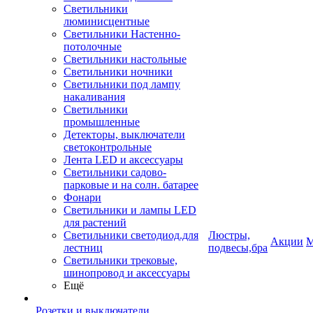
Светильники
люминисцентные
Светильники Настенно-
потолочные
Светильники настольные
Светильники ночники
Светильники под лампу
накаливания
Светильники
промышленные
Детекторы, выключатели
светоконтрольные
Лента LED и аксессуары
Светильники садово-
парковые и на солн. батарее
Фонари
Светильники и лампы LED
для растений
Светильники светодиод.для
Люстры,
Акции
М
лестниц
подвесы,бра
Светильники трековые,
шинопровод и аксессуары
Ещё
Розетки и выключатели