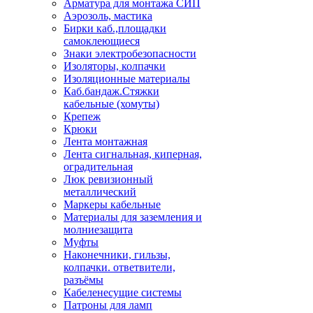
Арматура для монтажа СИП
Аэрозоль, мастика
Бирки каб.,площадки
самоклеющиеся
Знаки электробезопасности
Изоляторы, колпачки
Изоляционные материалы
Каб.бандаж.Стяжки
кабельные (хомуты)
Крепеж
Крюки
Лента монтажная
Лента сигнальная, киперная,
оградительная
Люк ревизионный
металлический
Маркеры кабельные
Материалы для заземления и
молниезащита
Муфты
Наконечники, гильзы,
колпачки. ответвители,
разъёмы
Кабеленесущие системы
Патроны для ламп