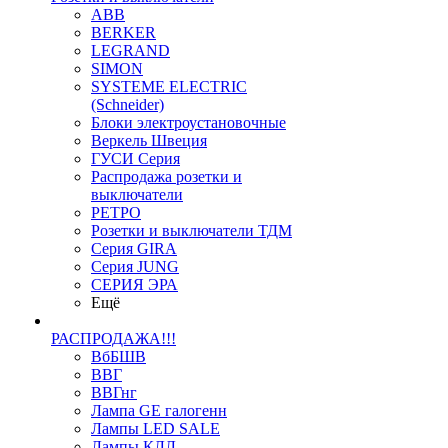
ABB
BERKER
LEGRAND
SIMON
SYSTEME ELECTRIC
(Schneider)
Блоки электроустановочные
Веркель Швеция
ГУСИ Серия
Распродажа розетки и
выключатели
РЕТРО
Розетки и выключатели ТДМ
Серия GIRA
Серия JUNG
СЕРИЯ ЭРА
Ещё
РАСПРОДАЖА!!!
ВбБШВ
ВВГ
ВВГнг
Лампа GE галогенн
Лампы LED SALE
Лампы КЛЛ