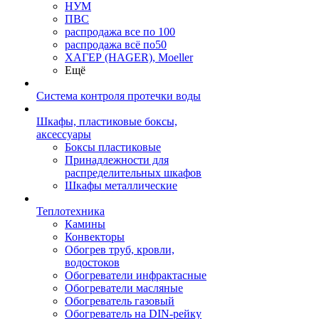
НУМ
ПВС
распродажа все по 100
распродажа всё по50
ХАГЕР (HAGER), Moeller
Ещё
Система контроля протечки воды
Шкафы, пластиковые боксы,
аксессуары
Боксы пластиковые
Принадлежности для
распределительных шкафов
Шкафы металлические
Теплотехника
Камины
Конвекторы
Обогрев труб, кровли,
водостоков
Обогреватели инфрактасные
Обогреватели масляные
Обогреватель газовый
Обогреватель на DIN-рейку