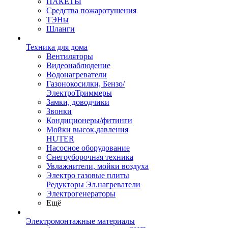
ПАКЕТЫ
Средства пожаротушения
ТЭНы
Шланги
Техника для дома
Вентиляторы
Видеонаблюдение
Водонагреватели
Газонокосилки, Бензо/
ЭлектроТриммеры
Замки, доводчики
Звонки
Кондиционеры/фитинги
Мойки высок.давления
HUTER
Насосное оборудование
Снегоуборочная техника
Увлажнители, мойки воздуха
Электро газовые плиты
Редукторы Эл.нагреватели
Электрогенераторы
Ещё
Электромонтажные материалы