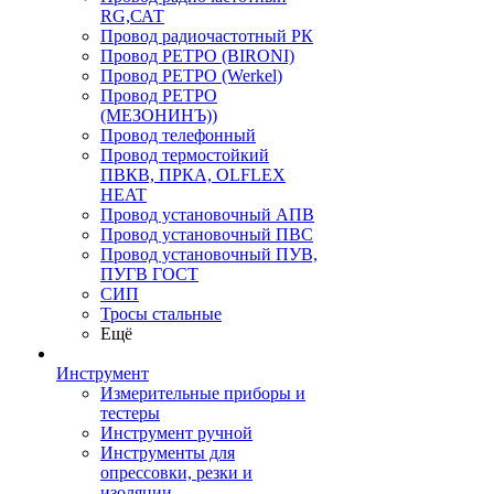
RG,САТ
Провод радиочастотный РК
Провод РЕТРО (BIRONI)
Провод РЕТРО (Werkel)
Провод РЕТРО
(МЕЗОНИНЪ))
Провод телефонный
Провод термостойкий
ПВКВ, ПРКА, OLFLEX
HEAT
Провод установочный АПВ
Провод установочный ПВС
Провод установочный ПУВ,
ПУГВ ГОСТ
СИП
Тросы стальные
Ещё
Инструмент
Измерительные приборы и
тестеры
Инструмент ручной
Инструменты для
опрессовки, резки и
изоляции