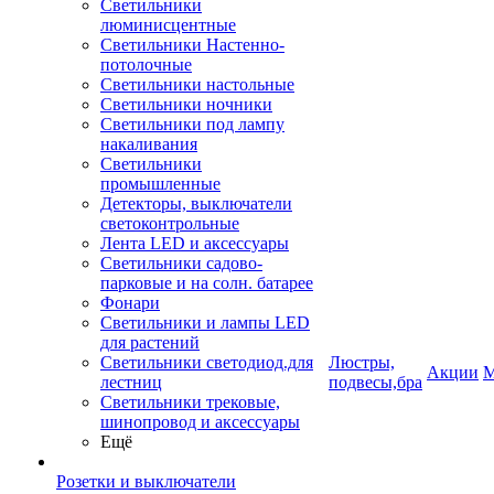
Светильники
люминисцентные
Светильники Настенно-
потолочные
Светильники настольные
Светильники ночники
Светильники под лампу
накаливания
Светильники
промышленные
Детекторы, выключатели
светоконтрольные
Лента LED и аксессуары
Светильники садово-
парковые и на солн. батарее
Фонари
Светильники и лампы LED
для растений
Светильники светодиод.для
Люстры,
Акции
М
лестниц
подвесы,бра
Светильники трековые,
шинопровод и аксессуары
Ещё
Розетки и выключатели