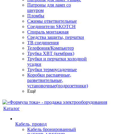
Патроны для ламп со
шнуром
Пломбы
Сжимы ответвительные
Соединители SKOTCH
Спираль монтажная
Средства защиты, перчатки
ТВ соединения
Телефония/Компьютер
Трубка ХВТ (кембрик)
Трубки и перчатки холодной
усадки
Трубки термоусадочные
Коробки распаячные,
разветвительные,
установочные(подрозетники)
Ещё
Каталог
Кабель, провод
Кабель бронированный