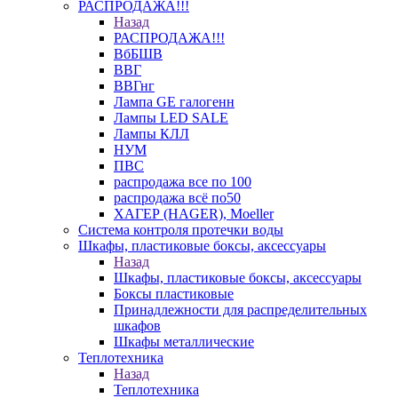
РАСПРОДАЖА!!!
Назад
РАСПРОДАЖА!!!
ВбБШВ
ВВГ
ВВГнг
Лампа GE галогенн
Лампы LED SALE
Лампы КЛЛ
НУМ
ПВС
распродажа все по 100
распродажа всё по50
ХАГЕР (HAGER), Moeller
Система контроля протечки воды
Шкафы, пластиковые боксы, аксессуары
Назад
Шкафы, пластиковые боксы, аксессуары
Боксы пластиковые
Принадлежности для распределительных
шкафов
Шкафы металлические
Теплотехника
Назад
Теплотехника