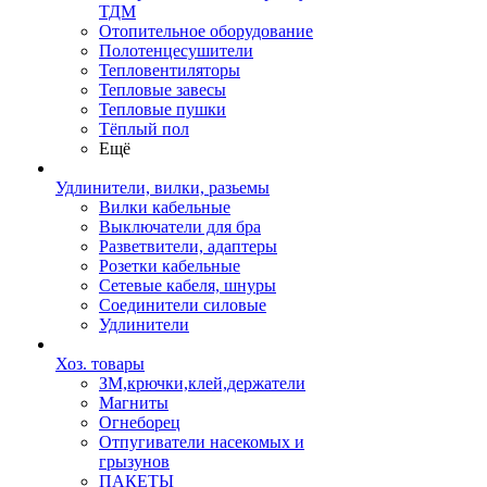
ТДМ
Отопительное оборудование
Полотенцесушители
Тепловентиляторы
Тепловые завесы
Тепловые пушки
Тёплый пол
Ещё
Удлинители, вилки, разьемы
Вилки кабельные
Выключатели для бра
Разветвители, адаптеры
Розетки кабельные
Сетевые кабеля, шнуры
Соединители силовые
Удлинители
Хоз. товары
ЗМ,крючки,клей,держатели
Магниты
Огнеборец
Отпугиватели насекомых и
грызунов
ПАКЕТЫ