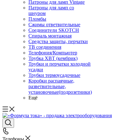
Патроны для ламп Vintage
Патроны для ламп со
шнуром
Пломбы
Сжимы ответвительные
Соединители SKOTCH
Спираль монтажная
Средства защиты, перчатки
ТВ соединения
Телефония/Компьютер
Трубка ХВТ (кембрик)
Трубки и перчатки холодной
усадки
Трубки термоусадочные
Коробки распаячные,
разветвительные,
установочные(подрозетники)
Ещё
Телефоны