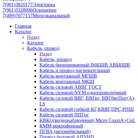
7(901)3820177
Электрика
7(901)3328996
Освещение
7(499)7077157
Многоканальный
Главная
Каталог
Назад
Каталог
Кабель, провод
Назад
Кабель, провод
Кабель бронированный ВбБШВ АВББШВ
Кабель и провод нагревательный
Кабель монтажный МГШВ
Кабель монтажный МКШ
Кабель силовой АВВГ ГОСТ
Кабель силовой NYM однопроволочный
Кабель силовой ВВГ, ВВГнг, ВВГбм-Пнг(А)-
LS
Кабель силовой гибкий КГ,КВВГ,ПРС,РПШ
Кабель силовой ППГнг
КВК(д/видеонаблюдения) Micro CoaxiA+CuL
КММ микрофонный
ПГВА (автомобильный)
Провод бытовой АПУНП