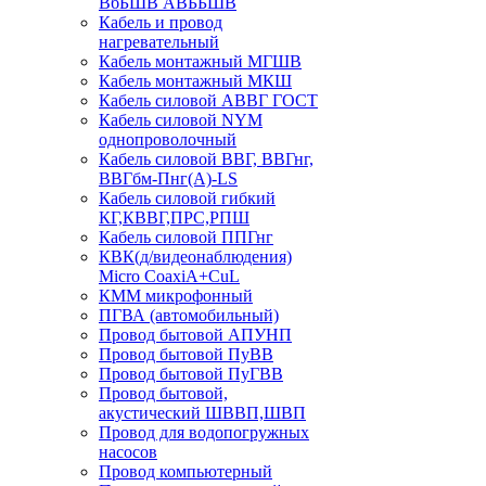
ВбБШВ АВББШВ
Кабель и провод
нагревательный
Кабель монтажный МГШВ
Кабель монтажный МКШ
Кабель силовой АВВГ ГОСТ
Кабель силовой NYM
однопроволочный
Кабель силовой ВВГ, ВВГнг,
ВВГбм-Пнг(А)-LS
Кабель силовой гибкий
КГ,КВВГ,ПРС,РПШ
Кабель силовой ППГнг
КВК(д/видеонаблюдения)
Micro CoaxiA+CuL
КММ микрофонный
ПГВА (автомобильный)
Провод бытовой АПУНП
Провод бытовой ПуВВ
Провод бытовой ПуГВВ
Провод бытовой,
акустический ШВВП,ШВП
Провод для водопогружных
насосов
Провод компьютерный