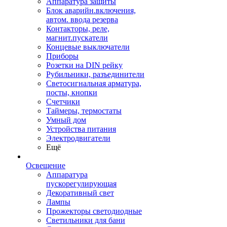
Аппаратура защиты
Блок аварийн.включения,
автом. ввода резерва
Контакторы, реле,
магнит.пускатели
Концевые выключатели
Приборы
Розетки на DIN рейку
Рубильники, разъединители
Светосигнальная арматура,
посты, кнопки
Счетчики
Таймеры, термостаты
Умный дом
Устройства питания
Электродвигатели
Ещё
Освещение
Аппаратура
пускорегулирующая
Декоративный свет
Лампы
Прожекторы светодиодные
Светильники для бани