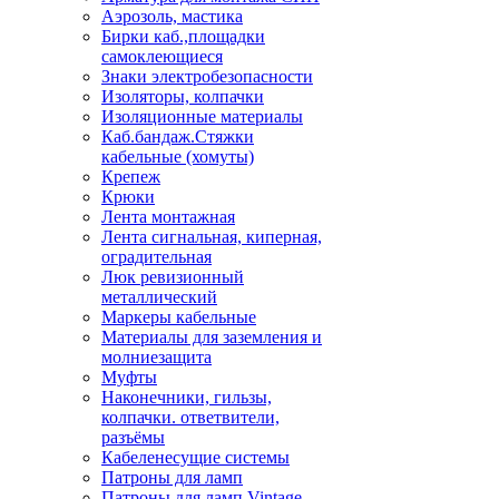
Аэрозоль, мастика
Бирки каб.,площадки
самоклеющиеся
Знаки электробезопасности
Изоляторы, колпачки
Изоляционные материалы
Каб.бандаж.Стяжки
кабельные (хомуты)
Крепеж
Крюки
Лента монтажная
Лента сигнальная, киперная,
оградительная
Люк ревизионный
металлический
Маркеры кабельные
Материалы для заземления и
молниезащита
Муфты
Наконечники, гильзы,
колпачки. ответвители,
разъёмы
Кабеленесущие системы
Патроны для ламп
Патроны для ламп Vintage