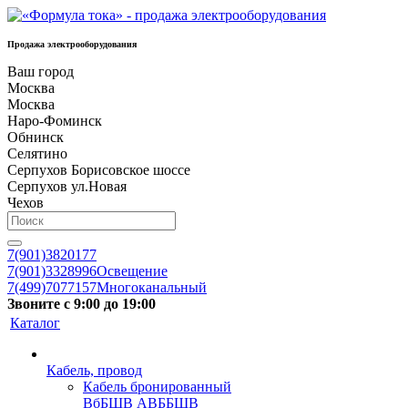
Продажа электрооборудования
Ваш город
Москва
Москва
Наро-Фоминск
Обнинск
Селятино
Серпухов Борисовское шоссе
Серпухов ул.Новая
Чехов
7(901)3820177
7(901)3328996
Освещение
7(499)7077157
Многоканальный
Звоните с 9:00 до 19:00
Каталог
Кабель, провод
Кабель бронированный
ВбБШВ АВББШВ