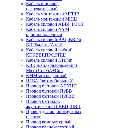
Кабель и провод
нагревательный
Кабель монтажный МГШВ
Кабель монтажный МКШ
Кабель силовой АВВГ ГОСТ
Кабель силовой NYM
однопроволочный
Кабель силовой ВВГ, ВВГнг,
ВВГбм-Пнг(А)-LS
Кабель силовой гибкий
КГ,КВВГ,ПРС,РПШ
Кабель силовой ППГнг
КВК(д/видеонаблюдения)
Micro CoaxiA+CuL
КММ микрофонный
ПГВА (автомобильный)
Провод бытовой АПУНП
Провод бытовой ПуВВ
Провод бытовой ПуГВВ
Провод бытовой,
акустический ШВВП,ШВП
Провод для водопогружных
насосов
Провод компьютерный
Провод радиочастотный