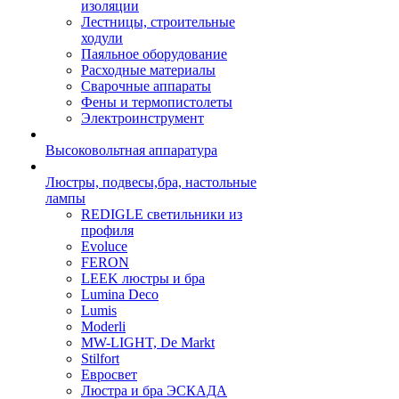
изоляции
Лестницы, строительные
ходули
Паяльное оборудование
Расходные материалы
Сварочные аппараты
Фены и термопистолеты
Электроинструмент
Высоковольтная аппаратура
Люстры, подвесы,бра, настольные
лампы
REDIGLE светильники из
профиля
Evoluce
FERON
LEEK люстры и бра
Lumina Deco
Lumis
Moderli
MW-LIGHT, De Markt
Stilfort
Евросвет
Люстра и бра ЭСКАДА