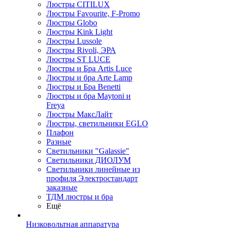
Люстры CITILUX
Люстры Favourite, F-Promo
Люстры Globo
Люстры Kink Light
Люстры Lussole
Люстры Rivoli, ЭРА
Люстры ST LUCE
Люстры и Бра Artis Luce
Люстры и бра Arte Lamp
Люстры и Бра Benetti
Люстры и бра Maytoni и
Freya
Люстры МаксЛайт
Люстры, светильники EGLO
Плафон
Разные
Светильники "Galassie"
Светильники ДИОЛУМ
Светильники линейные из
профиля Электростандарт
заказные
ТДМ люстры и бра
Ещё
Низковольтная аппаратура