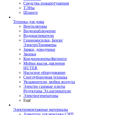
Средства пожаротушения
ТЭНы
Шланги
Техника для дома
Вентиляторы
Видеонаблюдение
Водонагреватели
Газонокосилки, Бензо/
ЭлектроТриммеры
Замки, доводчики
Звонки
Кондиционеры/фитинги
Мойки высок.давления
HUTER
Насосное оборудование
Снегоуборочная техника
Увлажнители, мойки воздуха
Электро газовые плиты
Редукторы Эл.нагреватели
Электрогенераторы
Ещё
Электромонтажные материалы
Арматура для монтажа СИП