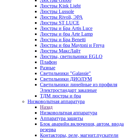
Люстры Globo
Люстры Kink Light
Люстры Lussole
Люстры Rivoli, ЭРА
Люстры ST LUCE
Люстры и Бра Artis Luce
Люстры и бра Arte Lamp
Люстры и Бра Benetti
Люстры и бра Maytoni и Freya
Люстры МаксЛайт
Люстры, светильники EGLO
Плафон
Разные
Светильники "Galassie"
Светильники ДИОЛУМ
Светильники линейные из профиля
Электростандарт заказные
ТДМ люстры и бра
Низковольтная аппаратура
Назад
Низковольтная аппаратура
Аппаратура защиты
Блок аварийн.включения, автом. ввода
резерва
Контакторы, реле, магнит.пускатели