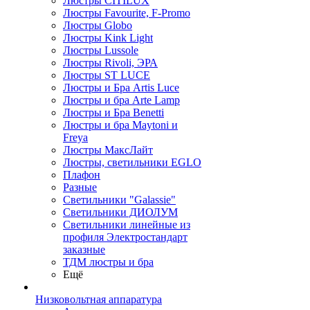
Люстры CITILUX
Люстры Favourite, F-Promo
Люстры Globo
Люстры Kink Light
Люстры Lussole
Люстры Rivoli, ЭРА
Люстры ST LUCE
Люстры и Бра Artis Luce
Люстры и бра Arte Lamp
Люстры и Бра Benetti
Люстры и бра Maytoni и
Freya
Люстры МаксЛайт
Люстры, светильники EGLO
Плафон
Разные
Светильники "Galassie"
Светильники ДИОЛУМ
Светильники линейные из
профиля Электростандарт
заказные
ТДМ люстры и бра
Ещё
Низковольтная аппаратура