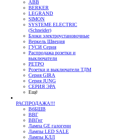
ABB
BERKER
LEGRAND
SIMON
SYSTEME ELECTRIC
(Schneider)
Блоки электроустановочные
Веркель Швеция
ГУСИ Серия
Распродажа розетки и
выключатели
РЕТРО
Розетки и выключатели ТДМ
Серия GIRA
Серия JUNG
СЕРИЯ ЭРА
Ещё
РАСПРОДАЖА!!!
ВбБШВ
ВВГ
ВВГнг
Лампа GE галогенн
Лампы LED SALE
Лампы КЛЛ