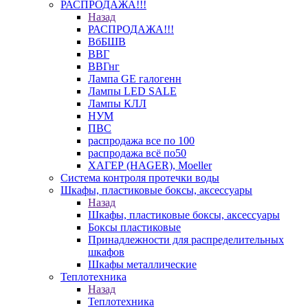
РАСПРОДАЖА!!!
Назад
РАСПРОДАЖА!!!
ВбБШВ
ВВГ
ВВГнг
Лампа GE галогенн
Лампы LED SALE
Лампы КЛЛ
НУМ
ПВС
распродажа все по 100
распродажа всё по50
ХАГЕР (HAGER), Moeller
Система контроля протечки воды
Шкафы, пластиковые боксы, аксессуары
Назад
Шкафы, пластиковые боксы, аксессуары
Боксы пластиковые
Принадлежности для распределительных
шкафов
Шкафы металлические
Теплотехника
Назад
Теплотехника