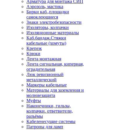
Арматура для монтажа СИП
Аэрозоль, мастика
Бирки каб.,площадки
самоклеющиеся
Знаки электробезопасности
Изоляторы, колпачки
Изоляционные материалы
Каб.бандаж.Стяжки
кабельные (хомуты)
Крепеж
Крюки
Лента монтажная
Лента сигнальная, киперная,
оградительная
Люк ревизионный
металлический
Маркеры кабельные
Материалы для заземления и
молниезащита
Муфты
Наконечники, гильзы,
колпачки. ответвители,
разъёмы
Кабеленесущие системы
Патроны для ламп