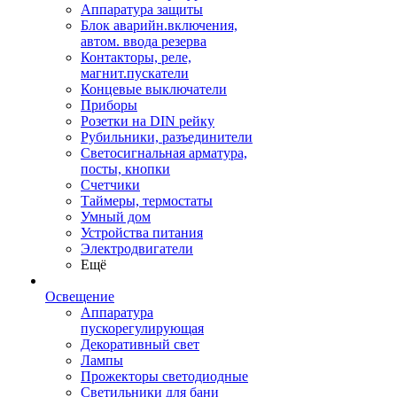
Аппаратура защиты
Блок аварийн.включения,
автом. ввода резерва
Контакторы, реле,
магнит.пускатели
Концевые выключатели
Приборы
Розетки на DIN рейку
Рубильники, разъединители
Светосигнальная арматура,
посты, кнопки
Счетчики
Таймеры, термостаты
Умный дом
Устройства питания
Электродвигатели
Ещё
Освещение
Аппаратура
пускорегулирующая
Декоративный свет
Лампы
Прожекторы светодиодные
Светильники для бани