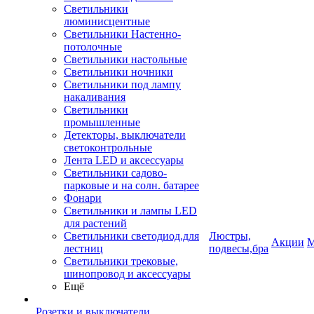
Светильники
люминисцентные
Светильники Настенно-
потолочные
Светильники настольные
Светильники ночники
Светильники под лампу
накаливания
Светильники
промышленные
Детекторы, выключатели
светоконтрольные
Лента LED и аксессуары
Светильники садово-
парковые и на солн. батарее
Фонари
Светильники и лампы LED
для растений
Светильники светодиод.для
Люстры,
Акции
М
лестниц
подвесы,бра
Светильники трековые,
шинопровод и аксессуары
Ещё
Розетки и выключатели