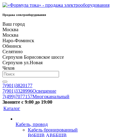
Продажа электрооборудования
Ваш город
Москва
Москва
Наро-Фоминск
Обнинск
Селятино
Серпухов Борисовское шоссе
Серпухов ул.Новая
Чехов
7(901)3820177
7(901)3328996
Освещение
7(499)7077157
Многоканальный
Звоните с 9:00 до 19:00
Каталог
Кабель, провод
Кабель бронированный
ВбБШВ АВББШВ