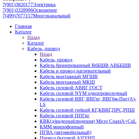
7(901)3820177
Электрика
7(901)3328996
Освещение
7(499)7077157
Многоканальный
Главная
Каталог
Назад
Каталог
Кабель, провод
Назад
Кабель, провод
Кабель бронированный ВбБШВ АВББШВ
Кабель и провод нагревательный
Кабель монтажный МГШВ
Кабель монтажный МКШ
Кабель силовой АВВГ ГОСТ
Кабель силовой NYM однопроволочный
Кабель силовой ВВГ, ВВГнг, ВВГбм-Пнг(А)-
LS
Кабель силовой гибкий КГ,КВВГ,ПРС,РПШ
Кабель силовой ППГнг
КВК(д/видеонаблюдения) Micro CoaxiA+CuL
КММ микрофонный
ПГВА (автомобильный)
Провод бытовой АПУНП