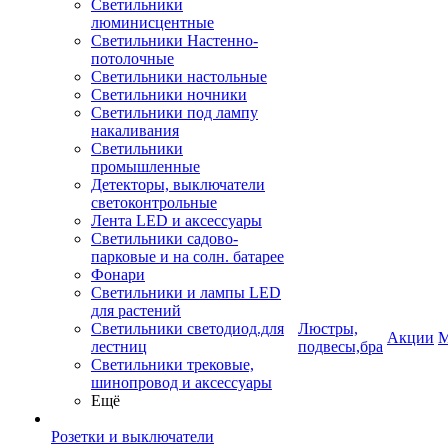
Светильники
люминисцентные
Светильники Настенно-
потолочные
Светильники настольные
Светильники ночники
Светильники под лампу
накаливания
Светильники
промышленные
Детекторы, выключатели
светоконтрольные
Лента LED и аксессуары
Светильники садово-
парковые и на солн. батарее
Фонари
Светильники и лампы LED
для растений
Светильники светодиод.для
Люстры,
Акции
М
лестниц
подвесы,бра
Светильники трековые,
шинопровод и аксессуары
Ещё
Розетки и выключатели