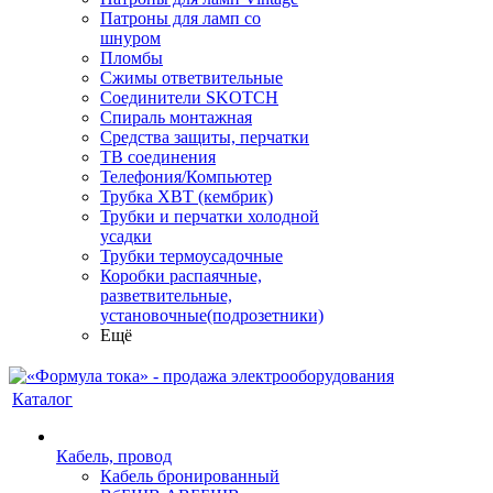
Патроны для ламп со
шнуром
Пломбы
Сжимы ответвительные
Соединители SKOTCH
Спираль монтажная
Средства защиты, перчатки
ТВ соединения
Телефония/Компьютер
Трубка ХВТ (кембрик)
Трубки и перчатки холодной
усадки
Трубки термоусадочные
Коробки распаячные,
разветвительные,
установочные(подрозетники)
Ещё
Каталог
Кабель, провод
Кабель бронированный