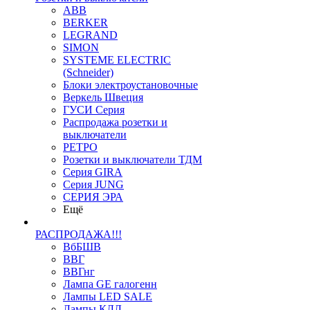
ABB
BERKER
LEGRAND
SIMON
SYSTEME ELECTRIC
(Schneider)
Блоки электроустановочные
Веркель Швеция
ГУСИ Серия
Распродажа розетки и
выключатели
РЕТРО
Розетки и выключатели ТДМ
Серия GIRA
Серия JUNG
СЕРИЯ ЭРА
Ещё
РАСПРОДАЖА!!!
ВбБШВ
ВВГ
ВВГнг
Лампа GE галогенн
Лампы LED SALE
Лампы КЛЛ