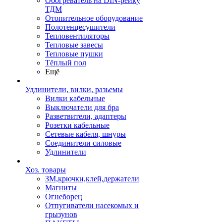
Обогреватель на DIN-рейку
ТДМ
Отопительное оборудование
Полотенцесушители
Тепловентиляторы
Тепловые завесы
Тепловые пушки
Тёплый пол
Ещё
Удлинители, вилки, разьемы
Вилки кабельные
Выключатели для бра
Разветвители, адаптеры
Розетки кабельные
Сетевые кабеля, шнуры
Соединители силовые
Удлинители
Хоз. товары
ЗМ,крючки,клей,держатели
Магниты
Огнеборец
Отпугиватели насекомых и
грызунов