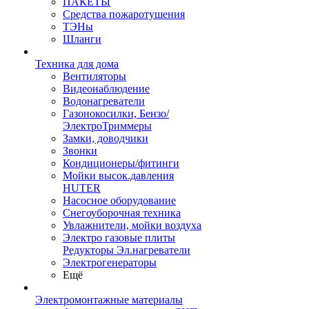
ПАКЕТЫ
Средства пожаротушения
ТЭНы
Шланги
Техника для дома
Вентиляторы
Видеонаблюдение
Водонагреватели
Газонокосилки, Бензо/
ЭлектроТриммеры
Замки, доводчики
Звонки
Кондиционеры/фитинги
Мойки высок.давления
HUTER
Насосное оборудование
Снегоуборочная техника
Увлажнители, мойки воздуха
Электро газовые плиты
Редукторы Эл.нагреватели
Электрогенераторы
Ещё
Электромонтажные материалы