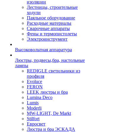
изоляции
Лестницы, строительные
ходули
Паяльное оборудование
Расходные материалы
Сварочные аппараты
Фены и термопистолеты
Электроинструмент
Высоковольтная аппаратура
Люстры, подвесы,бра, настольные
лампы
REDIGLE светильники из
профиля
Evoluce
FERON
LEEK люстры и бра
Lumina Deco
Lumis
Moderli
MW-LIGHT, De Markt
Stilfort
Евросвет
Люстра и бра ЭСКАДА