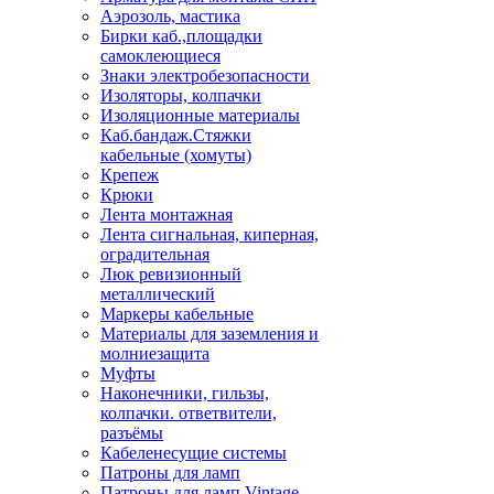
Аэрозоль, мастика
Бирки каб.,площадки
самоклеющиеся
Знаки электробезопасности
Изоляторы, колпачки
Изоляционные материалы
Каб.бандаж.Стяжки
кабельные (хомуты)
Крепеж
Крюки
Лента монтажная
Лента сигнальная, киперная,
оградительная
Люк ревизионный
металлический
Маркеры кабельные
Материалы для заземления и
молниезащита
Муфты
Наконечники, гильзы,
колпачки. ответвители,
разъёмы
Кабеленесущие системы
Патроны для ламп
Патроны для ламп Vintage