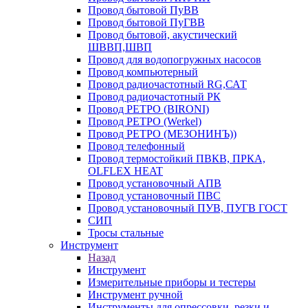
Провод бытовой ПуВВ
Провод бытовой ПуГВВ
Провод бытовой, акустический
ШВВП,ШВП
Провод для водопогружных насосов
Провод компьютерный
Провод радиочастотный RG,САТ
Провод радиочастотный РК
Провод РЕТРО (BIRONI)
Провод РЕТРО (Werkel)
Провод РЕТРО (МЕЗОНИНЪ))
Провод телефонный
Провод термостойкий ПВКВ, ПРКА,
OLFLEX HEAT
Провод установочный АПВ
Провод установочный ПВС
Провод установочный ПУВ, ПУГВ ГОСТ
СИП
Тросы стальные
Инструмент
Назад
Инструмент
Измерительные приборы и тестеры
Инструмент ручной
Инструменты для опрессовки, резки и