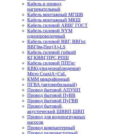
Кабель и провод
нагревательный
Кабель монтажный МГШВ
Кабель монтажный МКШ
Кабель силовой АВВГ ГОСТ
Кабель силовой NYM
однопроволочный
Кабель силовой ВВГ, ВВГнг,
ВВГбм-Пнг(А)-LS
Кабель силовой гибкий
КГ,КВВГ,ПРС,РПШ
Кабель силовой ППГнг
КВК(д/видеонаблюдения)
Micro CoaxiA+CuL
КММ микрофонный
ПГВА (автомобильный)
Провод бытовой АПУНП
Провод бытовой ПуВВ
Провод бытовой ПуГВВ
Провод бытовой,
акустический ШВВП,ШВП
Провод для водопогружных
насосов
Провод компьютерный
Провод радиочастотный