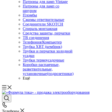
Патроны для ламп Vintage
Патроны для ламп со
шнуром
Пломбы
Сжимы ответвительные
Соединители SKOTCH
Спираль монтажная
Средства защиты, перчатки
ТВ соединения
Телефония/Компьютер
Трубка ХВТ (кембрик)
Трубки и перчатки холодной
усадки
Трубки термоусадочные
Коробки распаячные,
разветвительные,
установочные(подрозетники)
Ещё
Телефоны