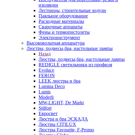
изоляции
Лестницы, строительные ходули
Паяльное оборудование
Расходные материалы
Сварочные аппараты
Фены и термопистолеты
Электроинструмент
Высоковольтная аппаратура
Люстры, подвесы,бра, настольные лампы
Назад
Люстры, подвесы,бра, настольные лампы
REDIGLE светильники из профиля
Evoluce
FERON
LEEK люстры и бра
Lumina Deco
Lumis
Moderli
MW-LIGHT, De Markt
Stilfort
Евросвет
Люстра и бра ЭСКАДА
Люстры CITILUX
Люстры Favourite, F-Promo