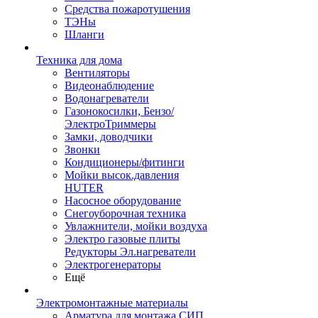
Средства пожаротушения
ТЭНы
Шланги
Техника для дома
Вентиляторы
Видеонаблюдение
Водонагреватели
Газонокосилки, Бензо/
ЭлектроТриммеры
Замки, доводчики
Звонки
Кондиционеры/фитинги
Мойки высок.давления
HUTER
Насосное оборудование
Снегоуборочная техника
Увлажнители, мойки воздуха
Электро газовые плиты
Редукторы Эл.нагреватели
Электрогенераторы
Ещё
Электромонтажные материалы
Арматура для монтажа СИП