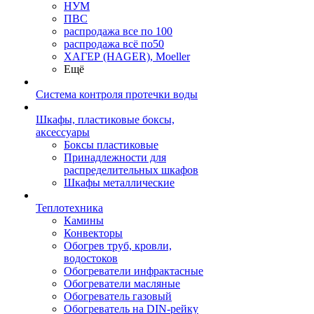
НУМ
ПВС
распродажа все по 100
распродажа всё по50
ХАГЕР (HAGER), Moeller
Ещё
Система контроля протечки воды
Шкафы, пластиковые боксы,
аксессуары
Боксы пластиковые
Принадлежности для
распределительных шкафов
Шкафы металлические
Теплотехника
Камины
Конвекторы
Обогрев труб, кровли,
водостоков
Обогреватели инфрактасные
Обогреватели масляные
Обогреватель газовый
Обогреватель на DIN-рейку