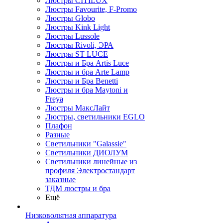
Люстры CITILUX
Люстры Favourite, F-Promo
Люстры Globo
Люстры Kink Light
Люстры Lussole
Люстры Rivoli, ЭРА
Люстры ST LUCE
Люстры и Бра Artis Luce
Люстры и бра Arte Lamp
Люстры и Бра Benetti
Люстры и бра Maytoni и
Freya
Люстры МаксЛайт
Люстры, светильники EGLO
Плафон
Разные
Светильники "Galassie"
Светильники ДИОЛУМ
Светильники линейные из
профиля Электростандарт
заказные
ТДМ люстры и бра
Ещё
Низковольтная аппаратура