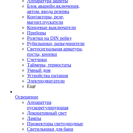
Аппаратура защиты
Блок аварийн.включения,
автом. ввода резерва
Контакторы, реле,
магнит.пускатели
Концевые выключатели
Приборы
Розетки на DIN рейку
Рубильники, разъединители
Светосигнальная арматура,
посты, кнопки
Счетчики
Таймеры, термостаты
Умный дом
Устройства питания
Электродвигатели
Ещё
Освещение
Аппаратура
пускорегулирующая
Декоративный свет
Лампы
Прожекторы светодиодные
Светильники для бани