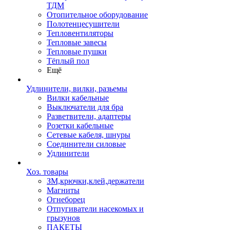
ТДМ
Отопительное оборудование
Полотенцесушители
Тепловентиляторы
Тепловые завесы
Тепловые пушки
Тёплый пол
Ещё
Удлинители, вилки, разьемы
Вилки кабельные
Выключатели для бра
Разветвители, адаптеры
Розетки кабельные
Сетевые кабеля, шнуры
Соединители силовые
Удлинители
Хоз. товары
ЗМ,крючки,клей,держатели
Магниты
Огнеборец
Отпугиватели насекомых и
грызунов
ПАКЕТЫ