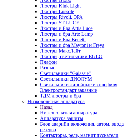
Люстры Globo
Люстры Kink Light
Люстры Lussole
Люстры Rivoli, ЭРА
Люстры ST LUCE
Люстры и Бра Artis Luce
Люстры и бра Arte Lamp
Люстры и Бра Benetti
Люстры и бра Maytoni и Freya
Люстры МаксЛайт
Люстры, светильники EGLO
Плафон
Разные
Светильники "Galassie"
Светильники ДИОЛУМ
Светильники линейные из профиля
Электростандарт заказные
ТДМ люстры и бра
Низковольтная аппаратура
Назад
Низковольтная аппаратура
Аппаратура защиты
Блок аварийн.включения, автом. ввода
резерва
Контакторы, реле, магнит.пускатели