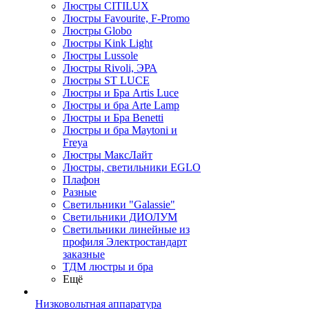
Люстры CITILUX
Люстры Favourite, F-Promo
Люстры Globo
Люстры Kink Light
Люстры Lussole
Люстры Rivoli, ЭРА
Люстры ST LUCE
Люстры и Бра Artis Luce
Люстры и бра Arte Lamp
Люстры и Бра Benetti
Люстры и бра Maytoni и
Freya
Люстры МаксЛайт
Люстры, светильники EGLO
Плафон
Разные
Светильники "Galassie"
Светильники ДИОЛУМ
Светильники линейные из
профиля Электростандарт
заказные
ТДМ люстры и бра
Ещё
Низковольтная аппаратура