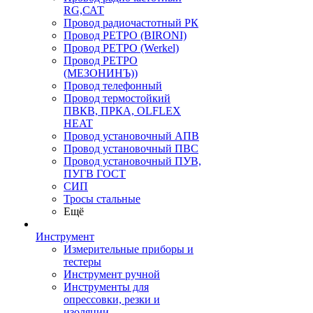
RG,САТ
Провод радиочастотный РК
Провод РЕТРО (BIRONI)
Провод РЕТРО (Werkel)
Провод РЕТРО
(МЕЗОНИНЪ))
Провод телефонный
Провод термостойкий
ПВКВ, ПРКА, OLFLEX
HEAT
Провод установочный АПВ
Провод установочный ПВС
Провод установочный ПУВ,
ПУГВ ГОСТ
СИП
Тросы стальные
Ещё
Инструмент
Измерительные приборы и
тестеры
Инструмент ручной
Инструменты для
опрессовки, резки и
изоляции