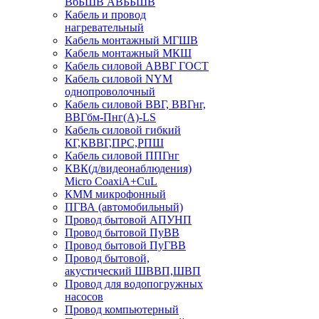
ВбБШВ АВББШВ
Кабель и провод
нагревательный
Кабель монтажный МГШВ
Кабель монтажный МКШ
Кабель силовой АВВГ ГОСТ
Кабель силовой NYM
однопроволочный
Кабель силовой ВВГ, ВВГнг,
ВВГбм-Пнг(А)-LS
Кабель силовой гибкий
КГ,КВВГ,ПРС,РПШ
Кабель силовой ППГнг
КВК(д/видеонаблюдения)
Micro CoaxiA+CuL
КММ микрофонный
ПГВА (автомобильный)
Провод бытовой АПУНП
Провод бытовой ПуВВ
Провод бытовой ПуГВВ
Провод бытовой,
акустический ШВВП,ШВП
Провод для водопогружных
насосов
Провод компьютерный