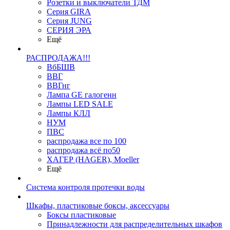
Розетки и выключатели ТДМ
Серия GIRA
Серия JUNG
СЕРИЯ ЭРА
Ещё
РАСПРОДАЖА!!!
ВбБШВ
ВВГ
ВВГнг
Лампа GE галогенн
Лампы LED SALE
Лампы КЛЛ
НУМ
ПВС
распродажа все по 100
распродажа всё по50
ХАГЕР (HAGER), Moeller
Ещё
Система контроля протечки воды
Шкафы, пластиковые боксы, аксессуары
Боксы пластиковые
Принадлежности для распределительных шкафов