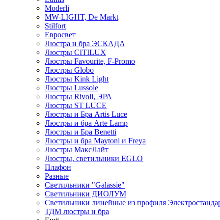
Moderli
MW-LIGHT, De Markt
Stilfort
Евросвет
Люстра и бра ЭСКАДА
Люстры CITILUX
Люстры Favourite, F-Promo
Люстры Globo
Люстры Kink Light
Люстры Lussole
Люстры Rivoli, ЭРА
Люстры ST LUCE
Люстры и Бра Artis Luce
Люстры и бра Arte Lamp
Люстры и Бра Benetti
Люстры и бра Maytoni и Freya
Люстры МаксЛайт
Люстры, светильники EGLO
Плафон
Разные
Светильники "Galassie"
Светильники ДИОЛУМ
Светильники линейные из профиля Электростандар
ТДМ люстры и бра