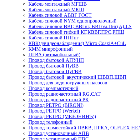
Кабель монтажный МГШВ
Кабель монтажный МКШ
Кабель силовой АВВГ ГОСТ
Кабель силовой NYM однопроволочный
Кабель силовой ВВГ, ВВГнг, ВВГбм-Пнг(А)-LS
Кабель силовой гибкий КГ,КВВГ,ПРС,РПШ
Кабель силовой ППГнг
КВК(д/видеонаблюдения) Micro CoaxiA+CuL
КММ микрофонный
ПГВА (автомобильный)
Провод бытовой АПУНП
Провод бытовой ПуВВ
Провод бытовой ПуГВВ
Провод бытовой, акустический ШВВП,ШВП
Провод для водопогружных насосов
Провод компьютерный
Провод радиочастотный RG,САТ
Провод радиочастотный РК
Провод РЕТРО (BIRONI)
Провод РЕТРО (Werkel)
Провод РЕТРО (МЕЗОНИНЪ))
Провод телефонный
Провод термостойкий ПВКВ, ПРКА, OLFLEX HE
Провод установочный АПВ
Провод установочный ПВС