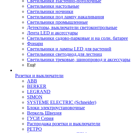
Светильники Настенно-потолочные
Светильники настольные
Светильники ночники
Светильники под лампу накаливания
Светильники промышленные
Детекторы, выключатели светоконтрольные
Лента LED и аксессуары
Светильники садово-парковые и на солн. батарее
Фонари
Светильники и лампы LED для растений
Светильники светодиод.для лестниц
Светильники трековые, шинопровод и аксессуары
Ещё
Розетки и выключатели
ABB
BERKER
LEGRAND
SIMON
SYSTEME ELECTRIC (Schneider)
Блоки электроустановочные
Веркель Швеция
ГУСИ Серия
Распродажа розетки и выключатели
РЕТРО