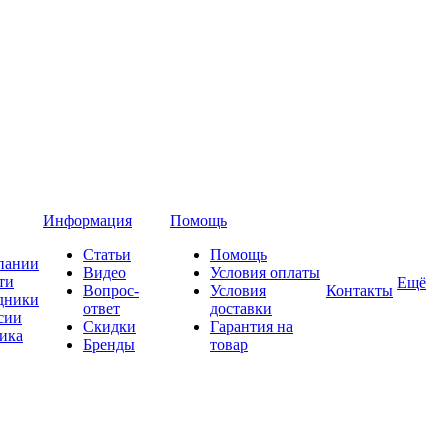
Информация
Помощь
Статьи
Помощь
пании
Видео
Условия оплаты
ти
Ещё
Вопрос-
Условия
Контакты
дники
ответ
доставки
сии
Скидки
Гарантия на
ика
Бренды
товар