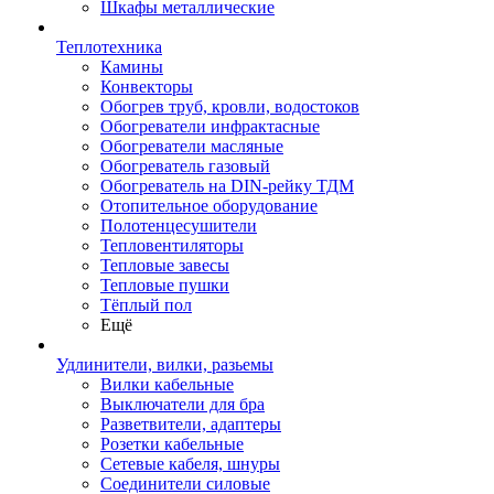
Шкафы металлические
Теплотехника
Камины
Конвекторы
Обогрев труб, кровли, водостоков
Обогреватели инфрактасные
Обогреватели масляные
Обогреватель газовый
Обогреватель на DIN-рейку ТДМ
Отопительное оборудование
Полотенцесушители
Тепловентиляторы
Тепловые завесы
Тепловые пушки
Тёплый пол
Ещё
Удлинители, вилки, разьемы
Вилки кабельные
Выключатели для бра
Разветвители, адаптеры
Розетки кабельные
Сетевые кабеля, шнуры
Соединители силовые