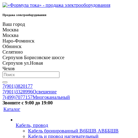
Продажа электрооборудования
Ваш город
Москва
Москва
Наро-Фоминск
Обнинск
Селятино
Серпухов Борисовское шоссе
Серпухов ул.Новая
Чехов
7(901)3820177
7(901)3328996
Освещение
7(499)7077157
Многоканальный
Звоните с 9:00 до 19:00
Каталог
Кабель, провод
Кабель бронированный ВбБШВ АВББШВ
Кабель и провод нагревательный