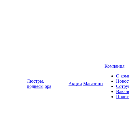
Компания
О ком
Люстры,
Новос
Акции
Магазины
подвесы,бра
Сотру
Вакан
Полит