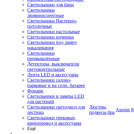
Светильники для бани
Светильники
люминисцентные
Светильники Настенно-
потолочные
Светильники настольные
Светильники ночники
Светильники под лампу
накаливания
Светильники
промышленные
Детекторы, выключатели
светоконтрольные
Лента LED и аксессуары
Светильники садово-
парковые и на солн. батарее
Фонари
Светильники и лампы LED
для растений
Светильники светодиод.для
Люстры,
Акции
М
лестниц
подвесы,бра
Светильники трековые,
шинопровод и аксессуары
Ещё