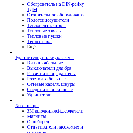
Обогреватель на DIN-рейку
ТДМ
Отопительное оборудование
Полотенцесушители
Тепловентиляторы
Тепловые завесы
Тепловые пушки
Тёплый пол
Ещё
Удлинители, вилки, разьемы
Вилки кабельные
Выключатели для бра
Разветвители, адаптеры
Розетки кабельные
Сетевые кабеля, шнуры
Соединители силовые
Удлинители
Хоз. товары
ЗМ,крючки,клей,держатели
Магниты
Огнеборец
Отпугиватели насекомых и
грызунов