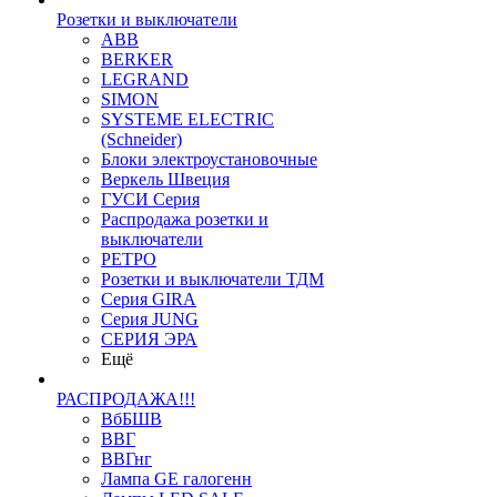
Розетки и выключатели
ABB
BERKER
LEGRAND
SIMON
SYSTEME ELECTRIC
(Schneider)
Блоки электроустановочные
Веркель Швеция
ГУСИ Серия
Распродажа розетки и
выключатели
РЕТРО
Розетки и выключатели ТДМ
Серия GIRA
Серия JUNG
СЕРИЯ ЭРА
Ещё
РАСПРОДАЖА!!!
ВбБШВ
ВВГ
ВВГнг
Лампа GE галогенн