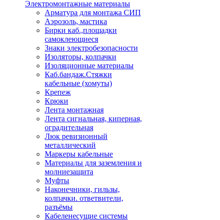
Электромонтажные материалы
Арматура для монтажа СИП
Аэрозоль, мастика
Бирки каб.,площадки
самоклеющиеся
Знаки электробезопасности
Изоляторы, колпачки
Изоляционные материалы
Каб.бандаж.Стяжки
кабельные (хомуты)
Крепеж
Крюки
Лента монтажная
Лента сигнальная, киперная,
оградительная
Люк ревизионный
металлический
Маркеры кабельные
Материалы для заземления и
молниезащита
Муфты
Наконечники, гильзы,
колпачки. ответвители,
разъёмы
Кабеленесущие системы