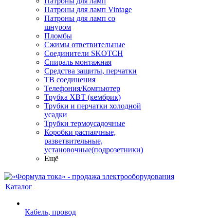
Патроны для ламп
Патроны для ламп Vintage
Патроны для ламп со
шнуром
Пломбы
Сжимы ответвительные
Соединители SKOTCH
Спираль монтажная
Средства защиты, перчатки
ТВ соединения
Телефония/Компьютер
Трубка ХВТ (кембрик)
Трубки и перчатки холодной
усадки
Трубки термоусадочные
Коробки распаячные,
разветвительные,
установочные(подрозетники)
Ещё
Каталог
Кабель, провод