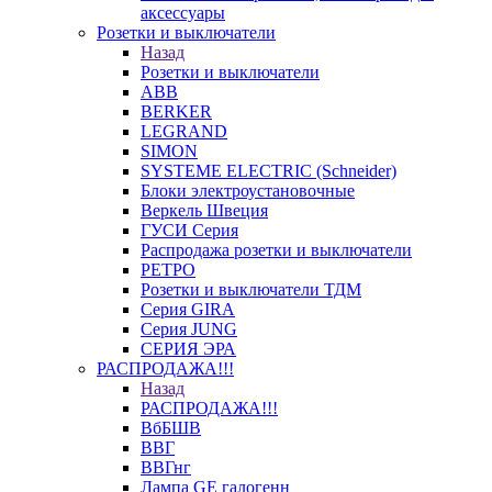
аксессуары
Розетки и выключатели
Назад
Розетки и выключатели
ABB
BERKER
LEGRAND
SIMON
SYSTEME ELECTRIC (Schneider)
Блоки электроустановочные
Веркель Швеция
ГУСИ Серия
Распродажа розетки и выключатели
РЕТРО
Розетки и выключатели ТДМ
Серия GIRA
Серия JUNG
СЕРИЯ ЭРА
РАСПРОДАЖА!!!
Назад
РАСПРОДАЖА!!!
ВбБШВ
ВВГ
ВВГнг
Лампа GE галогенн