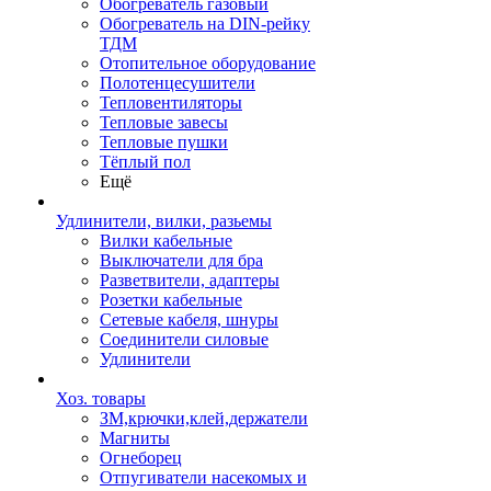
Обогреватель газовый
Обогреватель на DIN-рейку
ТДМ
Отопительное оборудование
Полотенцесушители
Тепловентиляторы
Тепловые завесы
Тепловые пушки
Тёплый пол
Ещё
Удлинители, вилки, разьемы
Вилки кабельные
Выключатели для бра
Разветвители, адаптеры
Розетки кабельные
Сетевые кабеля, шнуры
Соединители силовые
Удлинители
Хоз. товары
ЗМ,крючки,клей,держатели
Магниты
Огнеборец
Отпугиватели насекомых и