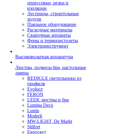
опрессовки, резки и
изоляции
Лестницы, строительные
ходули
Паяльное оборудование
Расходные материалы
Сварочные аппараты
Фены и термопистолеты
Электроинструмент
Высоковольтная аппаратура
Люстры, подвесы,бра, настольные
лампы
REDIGLE светильники из
профиля
Evoluce
FERON
LEEK люстры и бра
Lumina Deco
Lumis
Moderli
MW-LIGHT, De Markt
Stilfort
Евросвет