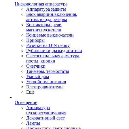
Низковольтная аппаратура
Аппаратура защиты
Блок аварийн.включения,
автом. ввода резерва
Контакторы, реле,
магнит.пускатели
Концевые выключатели
Приборы
Розетки на DIN рейку
Рубильники, разъединители
Светосигнальная арматура,
посты, кнопки
Счетчики
Таймеры, термостаты
Умный дом
Устройства питания
Электродвигатели
Ещё
Освещение
Аппаратура
пускорегулирующая
Декоративный свет
Лампы
Прожекторы светодиодные