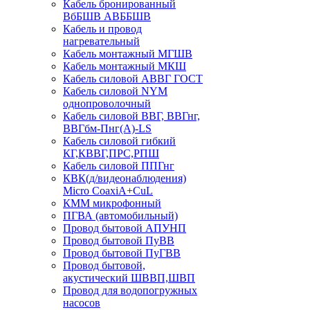
Кабель бронированный
ВбБШВ АВББШВ
Кабель и провод
нагревательный
Кабель монтажный МГШВ
Кабель монтажный МКШ
Кабель силовой АВВГ ГОСТ
Кабель силовой NYM
однопроволочный
Кабель силовой ВВГ, ВВГнг,
ВВГбм-Пнг(А)-LS
Кабель силовой гибкий
КГ,КВВГ,ПРС,РПШ
Кабель силовой ППГнг
КВК(д/видеонаблюдения)
Micro CoaxiA+CuL
КММ микрофонный
ПГВА (автомобильный)
Провод бытовой АПУНП
Провод бытовой ПуВВ
Провод бытовой ПуГВВ
Провод бытовой,
акустический ШВВП,ШВП
Провод для водопогружных
насосов