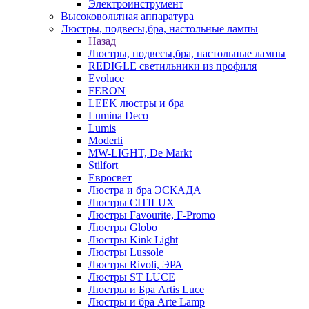
Электроинструмент
Высоковольтная аппаратура
Люстры, подвесы,бра, настольные лампы
Назад
Люстры, подвесы,бра, настольные лампы
REDIGLE светильники из профиля
Evoluce
FERON
LEEK люстры и бра
Lumina Deco
Lumis
Moderli
MW-LIGHT, De Markt
Stilfort
Евросвет
Люстра и бра ЭСКАДА
Люстры CITILUX
Люстры Favourite, F-Promo
Люстры Globo
Люстры Kink Light
Люстры Lussole
Люстры Rivoli, ЭРА
Люстры ST LUCE
Люстры и Бра Artis Luce
Люстры и бра Arte Lamp