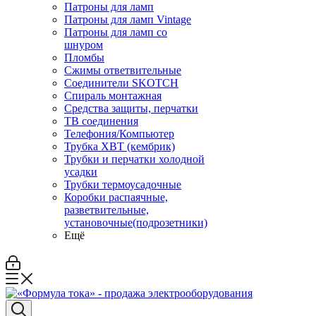
Патроны для ламп
Патроны для ламп Vintage
Патроны для ламп со
шнуром
Пломбы
Сжимы ответвительные
Соединители SKOTCH
Спираль монтажная
Средства защиты, перчатки
ТВ соединения
Телефония/Компьютер
Трубка ХВТ (кембрик)
Трубки и перчатки холодной
усадки
Трубки термоусадочные
Коробки распаячные,
разветвительные,
установочные(подрозетники)
Ещё