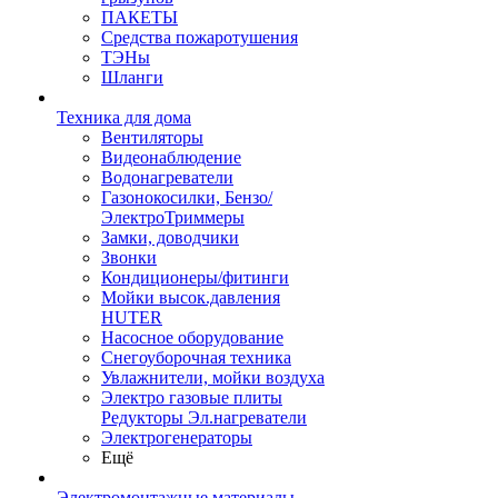
ПАКЕТЫ
Средства пожаротушения
ТЭНы
Шланги
Техника для дома
Вентиляторы
Видеонаблюдение
Водонагреватели
Газонокосилки, Бензо/
ЭлектроТриммеры
Замки, доводчики
Звонки
Кондиционеры/фитинги
Мойки высок.давления
HUTER
Насосное оборудование
Снегоуборочная техника
Увлажнители, мойки воздуха
Электро газовые плиты
Редукторы Эл.нагреватели
Электрогенераторы
Ещё
Электромонтажные материалы