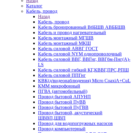
Назад
Каталог
Кабель, провод
Назад
Кабель, провод
Кабель бронированный ВбБШВ АВББШВ
Кабель и провод нагревательный
Кабель монтажный МГШВ
Кабель монтажный МКШ
Кабель силовой АВВГ ГОСТ
Кабель силовой NYM однопроволочный
Кабель силовой ВВГ, ВВГнг, ВВГбм-Пнг(А)-
LS
Кабель силовой гибкий КГ,КВВГ,ПРС,РПШ
Кабель силовой ППГнг
КВК(д/видеонаблюдения) Micro CoaxiA+CuL
КММ микрофонный
ПГВА (автомобильный)
Провод бытовой АПУНП
Провод бытовой ПуВВ
Провод бытовой ПуГВВ
Провод бытовой, акустический
ШВВП,ШВП
Провод для водопогружных насосов
Провод компьютерный