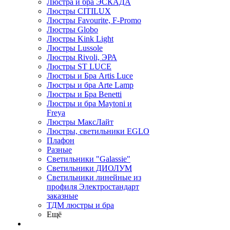
Люстра и бра ЭСКАДА
Люстры CITILUX
Люстры Favourite, F-Promo
Люстры Globo
Люстры Kink Light
Люстры Lussole
Люстры Rivoli, ЭРА
Люстры ST LUCE
Люстры и Бра Artis Luce
Люстры и бра Arte Lamp
Люстры и Бра Benetti
Люстры и бра Maytoni и
Freya
Люстры МаксЛайт
Люстры, светильники EGLO
Плафон
Разные
Светильники "Galassie"
Светильники ДИОЛУМ
Светильники линейные из
профиля Электростандарт
заказные
ТДМ люстры и бра
Ещё