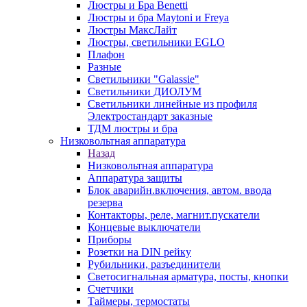
Люстры и Бра Benetti
Люстры и бра Maytoni и Freya
Люстры МаксЛайт
Люстры, светильники EGLO
Плафон
Разные
Светильники "Galassie"
Светильники ДИОЛУМ
Светильники линейные из профиля
Электростандарт заказные
ТДМ люстры и бра
Низковольтная аппаратура
Назад
Низковольтная аппаратура
Аппаратура защиты
Блок аварийн.включения, автом. ввода
резерва
Контакторы, реле, магнит.пускатели
Концевые выключатели
Приборы
Розетки на DIN рейку
Рубильники, разъединители
Светосигнальная арматура, посты, кнопки
Счетчики
Таймеры, термостаты