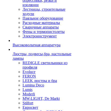
опрессовки, резки и
изоляции
Лестницы, строительные
ходули
Паяльное оборудование
Расходные материалы
Сварочные аппараты
Фены и термопистолеты
Электроинструмент
Высоковольтная аппаратура
Люстры, подвесы,бра, настольные
лампы
REDIGLE светильники из
профиля
Evoluce
FERON
LEEK люстры и бра
Lumina Deco
Lumis
Moderli
MW-LIGHT, De Markt
Stilfort
Евросвет