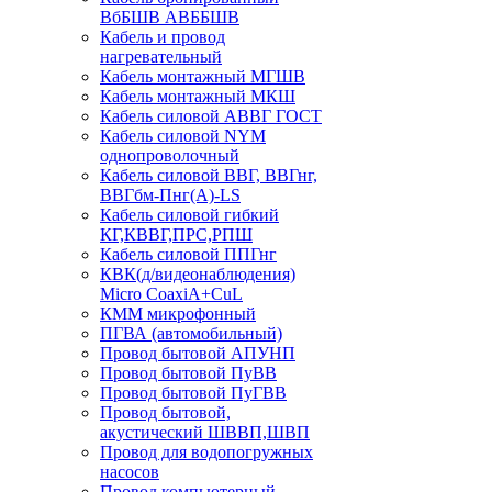
ВбБШВ АВББШВ
Кабель и провод
нагревательный
Кабель монтажный МГШВ
Кабель монтажный МКШ
Кабель силовой АВВГ ГОСТ
Кабель силовой NYM
однопроволочный
Кабель силовой ВВГ, ВВГнг,
ВВГбм-Пнг(А)-LS
Кабель силовой гибкий
КГ,КВВГ,ПРС,РПШ
Кабель силовой ППГнг
КВК(д/видеонаблюдения)
Micro CoaxiA+CuL
КММ микрофонный
ПГВА (автомобильный)
Провод бытовой АПУНП
Провод бытовой ПуВВ
Провод бытовой ПуГВВ
Провод бытовой,
акустический ШВВП,ШВП
Провод для водопогружных
насосов
Провод компьютерный