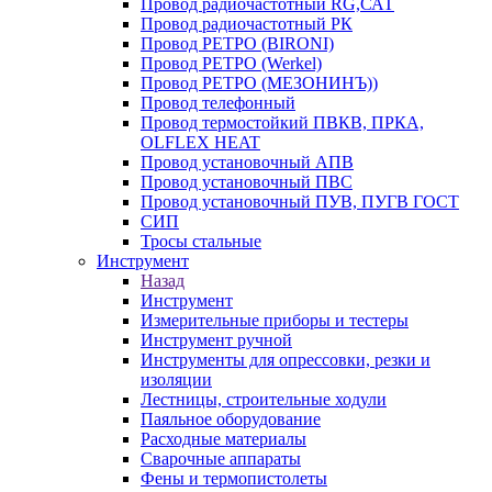
Провод радиочастотный RG,САТ
Провод радиочастотный РК
Провод РЕТРО (BIRONI)
Провод РЕТРО (Werkel)
Провод РЕТРО (МЕЗОНИНЪ))
Провод телефонный
Провод термостойкий ПВКВ, ПРКА,
OLFLEX HEAT
Провод установочный АПВ
Провод установочный ПВС
Провод установочный ПУВ, ПУГВ ГОСТ
СИП
Тросы стальные
Инструмент
Назад
Инструмент
Измерительные приборы и тестеры
Инструмент ручной
Инструменты для опрессовки, резки и
изоляции
Лестницы, строительные ходули
Паяльное оборудование
Расходные материалы
Сварочные аппараты
Фены и термопистолеты