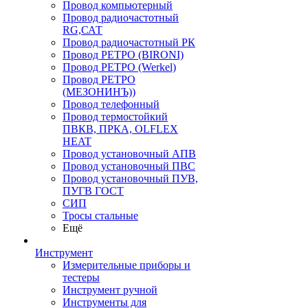
Провод компьютерный
Провод радиочастотный
RG,САТ
Провод радиочастотный РК
Провод РЕТРО (BIRONI)
Провод РЕТРО (Werkel)
Провод РЕТРО
(МЕЗОНИНЪ))
Провод телефонный
Провод термостойкий
ПВКВ, ПРКА, OLFLEX
HEAT
Провод установочный АПВ
Провод установочный ПВС
Провод установочный ПУВ,
ПУГВ ГОСТ
СИП
Тросы стальные
Ещё
Инструмент
Измерительные приборы и
тестеры
Инструмент ручной
Инструменты для