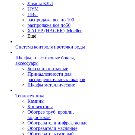
Лампы КЛЛ
НУМ
ПВС
распродажа все по 100
распродажа всё по50
ХАГЕР (HAGER), Moeller
Ещё
Система контроля протечки воды
Шкафы, пластиковые боксы,
аксессуары
Боксы пластиковые
Принадлежности для
распределительных шкафов
Шкафы металлические
Теплотехника
Камины
Конвекторы
Обогрев труб, кровли,
водостоков
Обогреватели инфрактасные
Обогреватели масляные
Обогреватель газовый