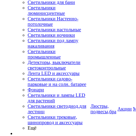
Светильники для бани
Светильники
люминисцентные
Светильники Настенно-
потолочные
Светильники настольные
Светильники ночники
Светильники под лампу
накаливания
Светильники
промышленные
Детекторы, выключатели
светоконтрольные
Лента LED и аксессуары
Светильники садово-
парковые и на солн. батарее
Фонари
Светильники и лампы LED
для растений
Светильники светодиод.для
Люстры,
Акции
М
лестниц
подвесы,бра
Светильники трековые,
шинопровод и аксессуары
Ещё