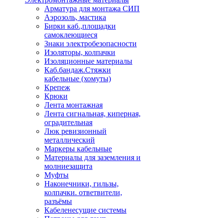
Арматура для монтажа СИП
Аэрозоль, мастика
Бирки каб.,площадки
самоклеющиеся
Знаки электробезопасности
Изоляторы, колпачки
Изоляционные материалы
Каб.бандаж.Стяжки
кабельные (хомуты)
Крепеж
Крюки
Лента монтажная
Лента сигнальная, киперная,
оградительная
Люк ревизионный
металлический
Маркеры кабельные
Материалы для заземления и
молниезащита
Муфты
Наконечники, гильзы,
колпачки. ответвители,
разъёмы
Кабеленесущие системы