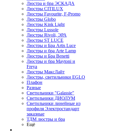
Люстра и бра ЭСКАДА
Люстры CITILUX
Люстры Favourite, F-Promo
Люстры Globo
Люстры Kink Light
Люстры Lussole
Люстры Rivoli, ЭРА
Люстры ST LUCE
Люстры и Бра Artis Luce
Люстры и бра Arte Lamp
Люстры и Бра Benetti
Люстры и бра Maytoni и
Freya
Люстры МаксЛайт
Люстры, светильники EGLO
Плафон
Разные
Светильники "Galassie"
Светильники ДИОЛУМ
Светильники линейные из
профиля Электростандарт
заказные
ТДМ люстры и бра
Ещё