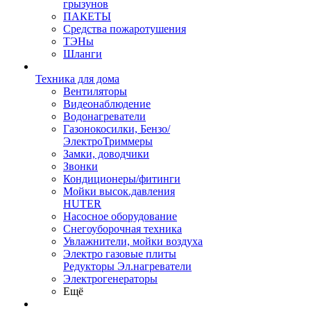
грызунов
ПАКЕТЫ
Средства пожаротушения
ТЭНы
Шланги
Техника для дома
Вентиляторы
Видеонаблюдение
Водонагреватели
Газонокосилки, Бензо/
ЭлектроТриммеры
Замки, доводчики
Звонки
Кондиционеры/фитинги
Мойки высок.давления
HUTER
Насосное оборудование
Снегоуборочная техника
Увлажнители, мойки воздуха
Электро газовые плиты
Редукторы Эл.нагреватели
Электрогенераторы
Ещё