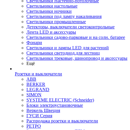
Светильники Настенно-потолочные
Светильники настольные
Светильники ночники
Светильники под лампу накаливания
Светильники промышленные
Детекторы, выключатели светоконтрольные
Лента LED и аксессуары
Светильники садово-парковые и на солн. батарее
Фонари
Светильники и лампы LED для растений
Светильники светодиод.для лестниц
Светильники трековые, шинопровод и аксессуары
Ещё
Розетки и выключатели
ABB
BERKER
LEGRAND
SIMON
SYSTEME ELECTRIC (Schneider)
Блоки электроустановочные
Веркель Швеция
ГУСИ Серия
Распродажа розетки и выключатели
РЕТРО