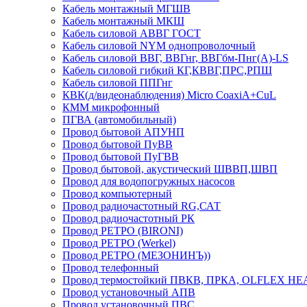
Кабель монтажный МГШВ
Кабель монтажный МКШ
Кабель силовой АВВГ ГОСТ
Кабель силовой NYM однопроволочный
Кабель силовой ВВГ, ВВГнг, ВВГбм-Пнг(А)-LS
Кабель силовой гибкий КГ,КВВГ,ПРС,РПШ
Кабель силовой ППГнг
КВК(д/видеонаблюдения) Micro CoaxiA+CuL
КММ микрофонный
ПГВА (автомобильный)
Провод бытовой АПУНП
Провод бытовой ПуВВ
Провод бытовой ПуГВВ
Провод бытовой, акустический ШВВП,ШВП
Провод для водопогружных насосов
Провод компьютерный
Провод радиочастотный RG,САТ
Провод радиочастотный РК
Провод РЕТРО (BIRONI)
Провод РЕТРО (Werkel)
Провод РЕТРО (МЕЗОНИНЪ))
Провод телефонный
Провод термостойкий ПВКВ, ПРКА, OLFLEX HE
Провод установочный АПВ
Провод установочный ПВС