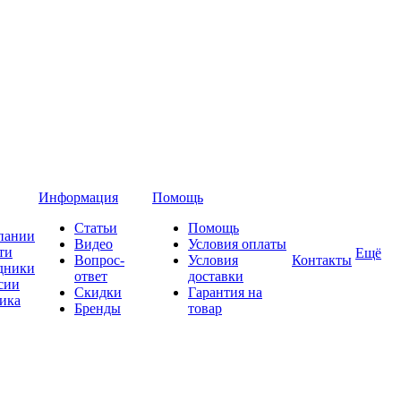
Информация
Помощь
Статьи
Помощь
пании
Видео
Условия оплаты
ти
Ещё
Вопрос-
Условия
Контакты
дники
ответ
доставки
сии
Скидки
Гарантия на
ика
Бренды
товар