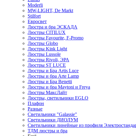
Moderli
MW-LIGHT, De Markt
Stilfort
Евросвет
Люстра и бра ЭСКАДА
Люстры CITILUX
Люстры Favourite, F-Promo
Люстры Globo
Люстры Kink Light
Люстры Lussole
Люстры Rivoli, ЭРА
Люстры ST LUCE
Люстры и Бра Artis Luce
Люстры и бра Arte Lamp
Люстры и Бра Benetti
Люстры и бра Maytoni и Freya
Люстры МаксЛайт
Люстры, светильники EGLO
Плафон
Разные
Светильники "Galassie"
Светильники ДИОЛУМ
Светильники линейные из профиля Электростандар
ТДМ люстры и бра