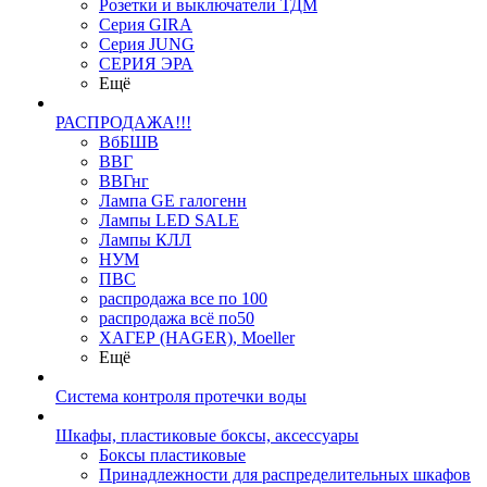
Розетки и выключатели ТДМ
Серия GIRA
Серия JUNG
СЕРИЯ ЭРА
Ещё
РАСПРОДАЖА!!!
ВбБШВ
ВВГ
ВВГнг
Лампа GE галогенн
Лампы LED SALE
Лампы КЛЛ
НУМ
ПВС
распродажа все по 100
распродажа всё по50
ХАГЕР (HAGER), Moeller
Ещё
Система контроля протечки воды
Шкафы, пластиковые боксы, аксессуары
Боксы пластиковые
Принадлежности для распределительных шкафов