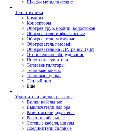
Шкафы металлические
Теплотехника
Камины
Конвекторы
Обогрев труб, кровли, водостоков
Обогреватели инфрактасные
Обогреватели масляные
Обогреватель газовый
Обогреватель на DIN-рейку ТДМ
Отопительное оборудование
Полотенцесушители
Тепловентиляторы
Тепловые завесы
Тепловые пушки
Тёплый пол
Ещё
Удлинители, вилки, разьемы
Вилки кабельные
Выключатели для бра
Разветвители, адаптеры
Розетки кабельные
Сетевые кабеля, шнуры
Соединители силовые