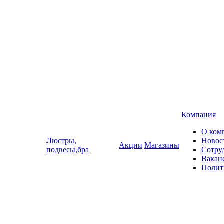
Компания
О ком
Люстры,
Новос
Акции
Магазины
подвесы,бра
Сотру
Вакан
Полит