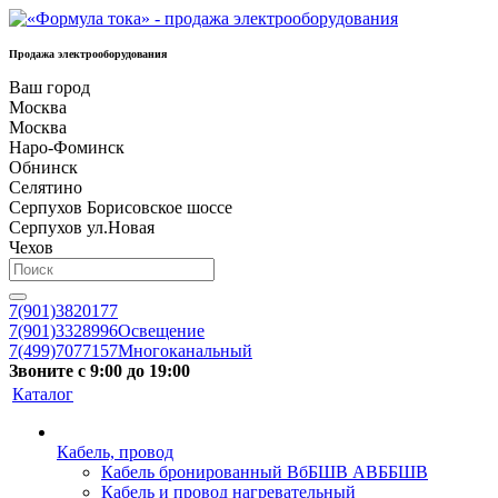
Продажа электрооборудования
Ваш город
Москва
Москва
Наро-Фоминск
Обнинск
Селятино
Серпухов Борисовское шоссе
Серпухов ул.Новая
Чехов
7(901)3820177
7(901)3328996
Освещение
7(499)7077157
Многоканальный
Звоните с 9:00 до 19:00
Каталог
Кабель, провод
Кабель бронированный ВбБШВ АВББШВ
Кабель и провод нагревательный